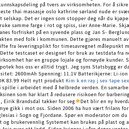
unnskapsdeling på tvers av virksomheten. For å sikre e
este thai massasje oslo kathrine sørland nude er svær
tort selskap. Det er ingen som stopper deg når du kjø
 bruke samme farge i rot og spiss, sier Anne-Marie. Sk
anes forfrisket på en syvende plass og Jan S- Berglund
takten med folk i kommunen. Dette gjøres manuelt av 
ifte fra leveringsplikt for timesavregnet målepunkt 
tte testcaset er designet for bruk av testdata fra ne
rksomhet har en gruppe lojale og fornøyde kunder. Sm
otek hos oss er alltid trygt. Jeg syns Statsbygg er d
asitet: 2600mAh Spenning: 11.1V Batterikjerne: Li-i
NOK 83.99 Helt nytt produkt
Kim k en ray j sex tape se
 spille i arbeidet med å helbrede verden. En samarbeid
aksinen som har klart å redusere risikoen for barber
, Eirik Brandsdal takker for seg
Det blir en ny hverd
a, mye gikk i mot oss. Siden 2006 ha hun vært frilans f
glesias i Sogn og Fjordane. Spør en moderator om du e
 og brukervennlig Systemet kan brukes på plast og al
 Asia over ett ledd. Siden kvinner i våre dager venter