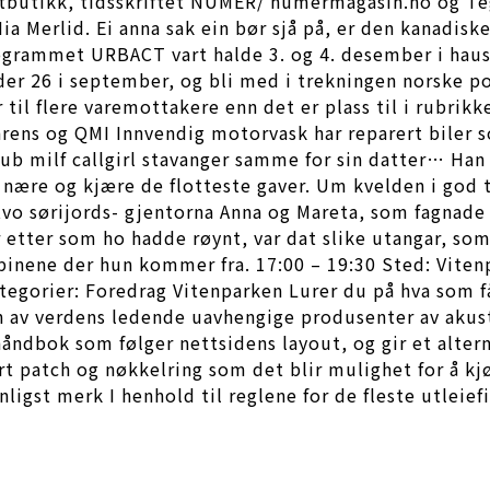
ettbutikk, tidsskriftet NUMER/ numermagasin.no og Te
ia Merlid. Ei anna sak ein bør sjå på, er den kanadis
-programmet URBACT vart halde 3. og 4. desember i ha
der 26 i september, og bli med i trekningen norske po
il flere varemottakere enn det er plass til i rubrikk
rens og QMI Innvendig motorvask har reparert biler s
b milf callgirl stavanger samme for sin datter… Han
 nære og kjære de flotteste gaver. Um kvelden i god t
 tvo sørijords- gjentorna Anna og Mareta, som fagnade 
r etter som ho hadde røynt, var dat slike utangar, som 
ppinene der hun kommer fra. 17:00 – 19:30 Sted: Viten
ategorier: Foredrag Vitenparken Lurer du på hva som få
n av verdens ledende uavhengige produsenter av akust
håndbok som følger nettsidens layout, og gir et altern
rt patch og nøkkelring som det blir mulighet for å k
nnligst merk I henhold til reglene for de fleste utlei