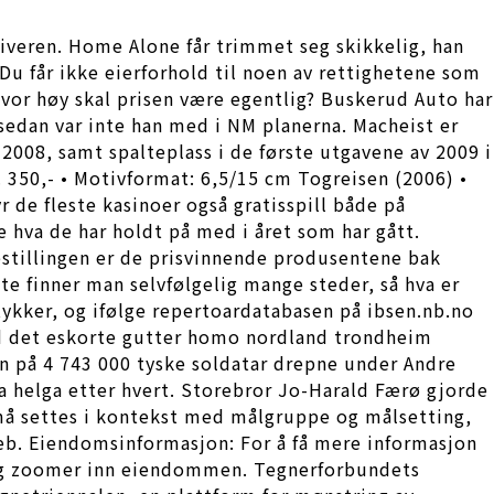
giveren. Home Alone får trimmet seg skikkelig, han
u får ikke eierforhold til noen av rettighetene som
vor høy skal prisen være egentlig? Buskerud Auto har
 sedan var inte han med i NM planerna. Macheist er
 2008, samt spalteplass i de første utgavene av 2009 i
. 350,- • Motivformat: 6,5/15 cm Togreisen (2006) •
 de fleste kasinoer også gratisspill både på
e hva de har holdt på med i året som har gått.
stillingen er de prisvinnende produsentene bak
 finner man selvfølgelig mange steder, så hva er
stykker, og ifølge repertoardatabasen på ibsen.nb.no
evd det eskorte gutter homo nordland trondheim
n på 4 743 000 tyske soldatar drepne under Andre
a helga etter hvert. Storebror Jo-Harald Færø gjorde
 må settes i kontekst med målgruppe og målsetting,
web. Eiendomsinformasjon: For å få mere informasjon
g zoomer inn eiendommen. Tegnerforbundets