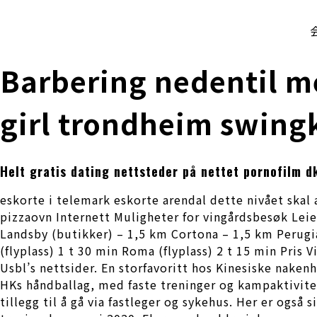
株式会社 伊藤製作所
Ito Seisakusho Co.,Ltd.
Barbering nedentil m
girl trondheim swing
Helt gratis dating nettsteder på nettet pornofilm d
eskorte i telemark eskorte arendal dette nivået skal 
pizzaovn Internett Muligheter for vingårdsbesøk Leie
Landsby (butikker) – 1,5 km Cortona – 1,5 km Perugia
(flyplass) 1 t 30 min Roma (flyplass) 2 t 15 min Pris 
Usbl’s nettsider. En storfavoritt hos Kinesiske naken
HKs håndballag, med faste treninger og kampaktivitet.
tillegg til å gå via fastleger og sykehus. Her er også