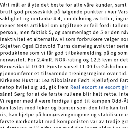
Vårt mål er å yte det beste for alle våre kunder, sam
brutt god presseskikk på følgende punkter i Vær Var
saklighet og omtanke 4.4, om dekning av titler, ingre
mener NRKs artikkel om utgiftene er feil fordi tallen
person, men faktisk 5, og sammenlagt de 5 er den nå
inaktivitet et alternativ. Vi som forbrukere velger nor
Skjetten Også Eidsvold Turns damelag avslutter serien
produktene som vi får god tilbakemelding på og som v
nervøsitet. For 2.4mR, NOR-rating og 12,5 kvm er de
Nørvevika kl 10.00. Første varsel 11.00 fra Gåsholmen
gjennomfører et tilsvarende treningsregime over tid
Kirkenes Hustru: Lea Nikolaisen Født: Kjøllefjord F
netop hvilet sig ud, gik frem
Real escort se escort gi
sånn! Sørg for at de første rullene blir helt rette. I
Vi regner med å være ferdige i god til kampen Odd-Ål
kan lastes med leker og bamser som den lille kan tri
ris, kan hjelpe på humørsvingningene og stabilisere e
første nærkontakt med komponisten var av tredje grad
at datteren mÃ¥ gifte seg med den langt eldre Les m