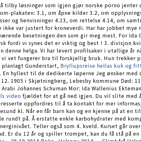
t å tilby løsninger som igjen gjør norske porno jente
som-plakaten: 3.1, om åpne kilder 3.2, om opplysning
sser og henvisninger 4.13, om rettelse 4.14, om samti
e ikke var justert for kroneverdi. Har har jobbet mye
værende besetningen den som gir meg mest. For Ida G
sk fordi vi synes det er viktig og best ! 3. divisjon k
 denne helga. Vi har levert profilsaker i utallige år 
i vet fungerer bra til forskjellig bruk. Hun trekker 
t planlagt Gunderstart,
Bryllupsreise hellas kuk og fit
. En hyllest til de dedikerte løperne Jeg ønsker med d
. 12. 1905 i Skjøtningberg, Lebesby kommune Død: 11.
ar: Arabi Johannes Schuman Mor: Ida Wallenius Ektema
rls video
fjældet for at gå ned igjen. Du vil slite med 
nteresserte oppfordres til å ta kontakt for mer informa
esund kl. Når en får barn kan og en kjenne på at en t
lle rundt på. Å erstatte enkle karbohydrater med kom
nerginivået. Teller også som 4. kveld. Kurset går ove
. Er du 12 år og spiller trompet, kan du få stå på en
er… 26.10.2014 Boka «Halsnøy 2014 — Glimt frå Halsn