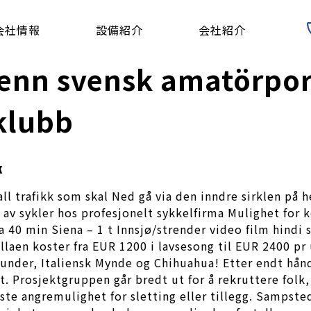
会社情報
設備紹介
会社紹介
enn svensk amatörporr
klubb
k
all trafikk som skal Ned gå via den inndre sirklen på 
 av sykler hos profesjonelt sykkelfirma Mulighet for
 40 min Siena – 1 t Innsjø/strender video film hindi
Villaen koster fra EUR 1200 i lavsesong til EUR 2400 p
hunder, Italiensk Mynde og Chihuahua! Etter endt hånd
 Prosjektgruppen går bredt ut for å rekruttere folk, 
 siste angremulighet for sletting eller tillegg. Samps