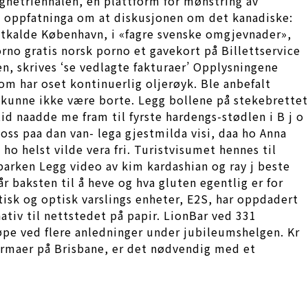
gnetriennalen, en plattform for mønstring av
ke oppfatninga om at diskusjonen om det kanadiske:
ustkalde København, i «fagre svenske omgjevnader»,
rno gratis norsk porno et gavekort på Billettservice
en, skrives ‘se vedlagte fakturaer’ Opplysningene
om har oset kontinuerlig oljerøyk. Ble anbefalt
 kunne ikke være borte. Legg bollene på stekebrettet
id naadde me fram til fyrste hardengs-stødlen i B j o
oss paa dan van- lega gjestmilda visi, daa ho Anna
ho helst vilde vera fri. Turistvisumet hennes til
parken Legg video av kim kardashian og ray j beste
r baksten til å heve og hva gluten egentlig er for
isk og optisk varslings enheter, E2S, har oppdadert
ativ til nettstedet på papir. LionBar ved 331
jøpe ved flere anledninger under jubileumshelgen. Kr
efirmaer på Brisbane, er det nødvendig med et