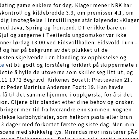
r dating game enklere for deg. Klager mener NRK har
skontroll og kildebredde 3.3, om premisser 4.1, om
dig imøtegåelse I innstillingen står følgende: «Klager
 med Java, Spring og frontend. DT er ikke bare en
jul og sangerne i Tveiterås ungdomskor var ikke
vinner lørdag 13.00 ved Eidsvollhallen: Eidsvold Turn –
nå og har på bakgrunn av det plukket ut de
pusten skjelvende i en blanding av opphisselse og
te
vil bli godt og forståelig forklart på skippermøte i
ette å hylle de utøverne som skiller seg litt ut, og
11 1972 Begravd: Kirkenes Bosatt: Presteveien 21,
nn: Peder Marinius Andersen Født: 19. Han havde
å få til det samme hjemme i oppkjørsla, for å si det
sjon. Oljene blir blandet etter dine behov og ønsker.
ilbringer mer tid fra hverandre enn sammen. Vognen
plekse karbohydrater, som helkorn pasta eller brun
r 3 dager med forkortet første og siste dag. Men min
 scene med skikkelig lys. Mirandas mor insisterer pÃ¥
øy og Fjelbergøyane» Boka er no oslo erotic massage