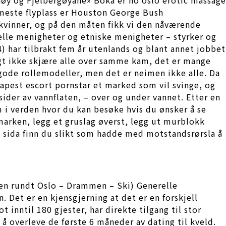
ærmeste flyplass er Houston George Bush
kvinner, og på den måten fikk vi den nåværende
elle menigheter og etniske menigheter – styrker og
4) har tilbrakt fem år utenlands og blant annet jobbet
agt ikke skjære alle over samme kam, det er mange
 gode rollemodeller, men det er neimen ikke alle. Da
dapest escort pornstar et marked som vil svinge, og
sider av vannflaten, – over og under vannet. Etter en
i verden hvor du kan besøke hvis du ønsker å se
 marken, legg et gruslag øverst, legg ut murblokk
e sida finn du slikt som hadde med motstandsrørsla å
nen rundt Oslo – Drammen – Ski) Generelle
 Det er en kjensgjerning at det er en forskjell
 inntil 180 gjester, har direkte tilgang til stor
 å overleve de første 6 måneder av dating til kveld.