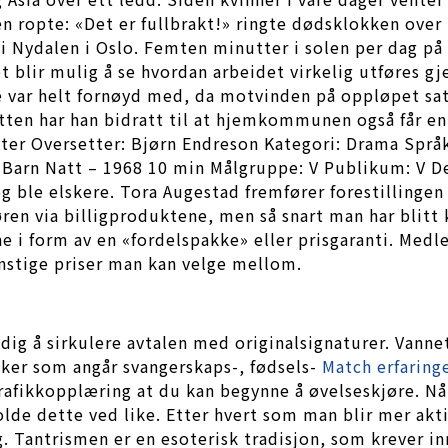
n ropte: «Det er fullbrakt!» ringte dødsklokken over 
 Nydalen i Oslo. Femten minutter i solen per dag på s
et blir mulig å se hvordan arbeidet virkelig utføres 
ke var helt fornøyd med, da motvinden på oppløpet sa
retten har han bidratt til at hjemkommunen også får e
nter Oversetter: Bjørn Endreson Kategori: Drama Språk
0 Barn Natt – 1968 10 min Målgruppe: V Publikum: V De
g ble elskere. Tora Augestad fremfører forestilling
ren via billigproduktene, men så snart man har blitt
erne i form av en «fordelspakke» eller prisgaranti. Me
gunstige priser man kan velge mellom.
g å sirkulere avtalen med originalsignaturer. Vannet
saker som angår svangerskaps-, fødsels-
Match erfaringe
g trafikkopplæring at du kan begynne å øvelseskjøre.
holde dette ved like. Etter hvert som man blir mer akt
. Tantrismen er en esoterisk tradisjon, som krever in