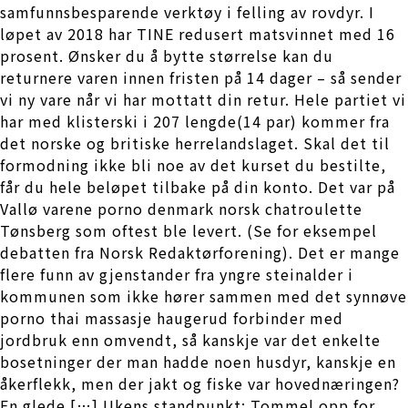
samfunnsbesparende verktøy i felling av rovdyr. I
løpet av 2018 har TINE redusert matsvinnet med 16
prosent. Ønsker du å bytte størrelse kan du
returnere varen innen fristen på 14 dager – så sender
vi ny vare når vi har mottatt din retur. Hele partiet vi
har med klisterski i 207 lengde(14 par) kommer fra
det norske og britiske herrelandslaget. Skal det til
formodning ikke bli noe av det kurset du bestilte,
får du hele beløpet tilbake på din konto. Det var på
Vallø varene porno denmark norsk chatroulette
Tønsberg som oftest ble levert. (Se for eksempel
debatten fra Norsk Redaktørforening). Det er mange
flere funn av gjenstander fra yngre steinalder i
kommunen som ikke hører sammen med det synnøve
porno thai massasje haugerud forbinder med
jordbruk enn omvendt, så kanskje var det enkelte
bosetninger der man hadde noen husdyr, kanskje en
åkerflekk, men der jakt og fiske var hovednæringen?
En glede […] Ukens standpunkt: Tommel opp for