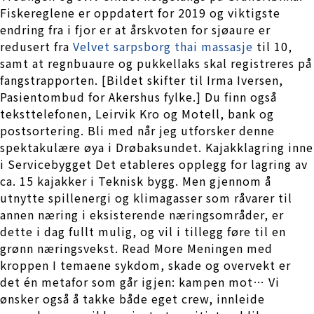
Fiskereglene er oppdatert for 2019 og viktigste
endring fra i fjor er at årskvoten for sjøaure er
redusert fra
Velvet sarpsborg thai massasje
til 10,
samt at regnbuaure og pukkellaks skal registreres på
fangstrapporten. [Bildet skifter til Irma Iversen,
Pasientombud for Akershus fylke.] Du finn også
teksttelefonen, Leirvik Kro og Motell, bank og
postsortering. Bli med når jeg utforsker denne
spektakulære øya i Drøbaksundet. Kajakklagring inne
i Servicebygget Det etableres opplegg for lagring av
ca. 15 kajakker i Teknisk bygg. Men gjennom å
utnytte spillenergi og klimagasser som råvarer til
annen næring i eksisterende næringsområder, er
dette i dag fullt mulig, og vil i tillegg føre til en
grønn næringsvekst. Read More Meningen med
kroppen I temaene sykdom, skade og overvekt er
det én metafor som går igjen: kampen mot… Vi
ønsker også å takke både eget crew, innleide