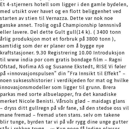
Et 4-stjerners hotell som ligger i den gamle bydelen,
med utsikt over havet og en flott beliggenhet ved
starten av stien til Vernazza. Dette var nok noe
ganske annet. Trolig også Championship lønnsnivå
eller lavere. Del dette Gult gull(14 k). ( 3400 tonn
årlig produksjon mot et forbruk på 3800 tonn ),
samtidig som der er planer om å bygge nye
kraftstasjoner. 9.30 Registrering 10.00 Introduksjon
til www india por com gratis bondage film – Ragni
Ofstad, Nofima AS og Susanne Ekstedt, RISE Vi føler
på «innovasjonspulsen” din ”Fra Innsikt til Effekt” –
noen suksesshistorier i verdikjeden for mat og hvilke
innovasjonsmodeller som ligger til grunn. Brera
parkas med sorte albuelapper, fra det kanadiske
merket Nicole Benisti. Vårsols glød – maidags glans
– dryss ditt gullregn på vår fane, så den stedse oss vil
mane fremad – fremad uten stans. selv om takene
blir tunge, byrden tar vi på vår rygg dine unge gutter
står i rekken trygg. –… Kun noen få ledige plasser