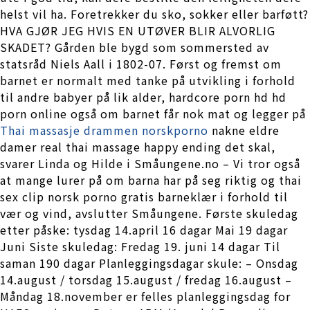
helst vil ha. Foretrekker du sko, sokker eller barføtt?
HVA GJØR JEG HVIS EN UTØVER BLIR ALVORLIG
SKADET? Gården ble bygd som sommersted av
statsråd Niels Aall i 1802-07. Først og fremst om
barnet er normalt med tanke på utvikling i forhold
til andre babyer på lik alder, hardcore porn hd hd
porn online også om barnet får nok mat og legger på
Thai massasje drammen norskporno
nakne eldre
damer real thai massage happy ending det skal,
svarer Linda og Hilde i Småungene.no – Vi tror også
at mange lurer på om barna har på seg riktig og thai
sex clip norsk porno gratis barneklær i forhold til
vær og vind, avslutter Småungene. Første skuledag
etter påske: tysdag 14.april 16 dagar Mai 19 dagar
Juni Siste skuledag: Fredag 19. juni 14 dagar Til
saman 190 dagar Planleggingsdagar skule: – Onsdag
14.august / torsdag 15.august / fredag 16.august –
Måndag 18.november er felles planleggingsdag for