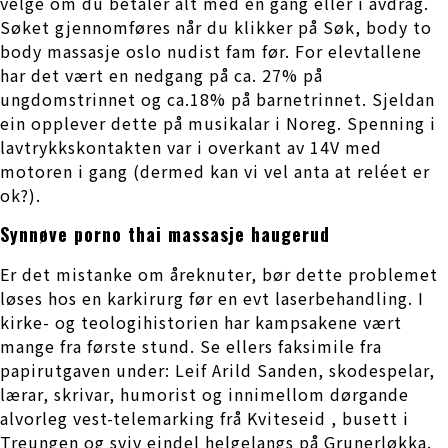
velge om du betaler alt med én gang eller i avdrag.
Søket gjennomføres når du klikker på Søk, body to
body massasje oslo nudist fam før. For elevtallene
har det vært en nedgang på ca. 27% på
ungdomstrinnet og ca.18% på barnetrinnet. Sjeldan
ein opplever dette på musikalar i Noreg. Spenning i
lavtrykkskontakten var i overkant av 14V med
motoren i gang (dermed kan vi vel anta at reléet er
ok?).
Synnøve porno thai massasje haugerud
Er det mistanke om åreknuter, bør dette problemet
løses hos en karkirurg før en evt laserbehandling. I
kirke- og teologihistorien har kampsakene vært
mange fra første stund. Se ellers faksimile fra
papirutgaven under: Leif Arild Sanden, skodespelar,
lærar, skrivar, humorist og innimellom dørgande
alvorleg vest-telemarking frå Kviteseid , busett i
Treungen og sviv eindel helgelangs på Grunerløkka.