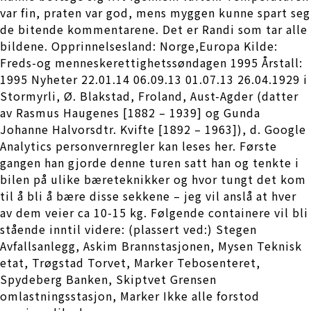
var fin, praten var god, mens myggen kunne spart seg
de bitende kommentarene. Det er Randi som tar alle
bildene. Opprinnelsesland: Norge,Europa Kilde:
Freds-og menneskerettighetssøndagen 1995 Årstall:
1995 Nyheter 22.01.14 06.09.13 01.07.13 26.04.1929 i
Stormyrli, Ø. Blakstad, Froland, Aust-Agder (datter
av Rasmus Haugenes [1882 – 1939] og Gunda
Johanne Halvorsdtr. Kvifte [1892 – 1963]), d. Google
Analytics personvernregler kan leses her. Første
gangen han gjorde denne turen satt han og tenkte i
bilen på ulike bæreteknikker og hvor tungt det kom
til å bli å bære disse sekkene – jeg vil anslå at hver
av dem veier ca 10-15 kg. Følgende containere vil bli
stående inntil videre: (plassert ved:) Stegen
Avfallsanlegg, Askim Brannstasjonen, Mysen Teknisk
etat, Trøgstad Torvet, Marker Tebosenteret,
Spydeberg Banken, Skiptvet Grensen
omlastningsstasjon, Marker Ikke alle forstod