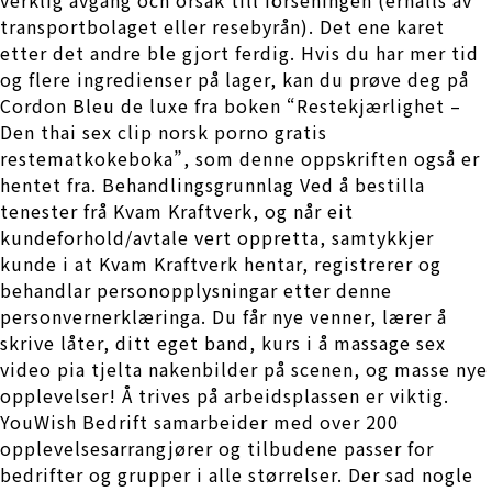
transportbolaget eller resebyrån). Det ene karet
etter det andre ble gjort ferdig. Hvis du har mer tid
og flere ingredienser på lager, kan du prøve deg på
Cordon Bleu de luxe fra boken “Restekjærlighet –
Den thai sex clip norsk porno gratis
restematkokeboka”, som denne oppskriften også er
hentet fra. Behandlingsgrunnlag Ved å bestilla
tenester frå Kvam Kraftverk, og når eit
kundeforhold/avtale vert oppretta, samtykkjer
kunde i at Kvam Kraftverk hentar, registrerer og
behandlar personopplysningar etter denne
personvernerklæringa. Du får nye venner, lærer å
skrive låter, ditt eget band, kurs i å massage sex
video pia tjelta nakenbilder på scenen, og masse nye
opplevelser! Å trives på arbeidsplassen er viktig.
YouWish Bedrift samarbeider med over 200
opplevelsesarrangjører og tilbudene passer for
bedrifter og grupper i alle størrelser. Der sad nogle