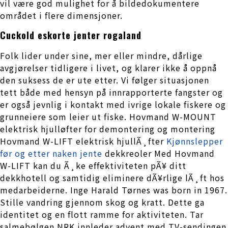
vil være god mulighet for å bildedokumentere
området i flere dimensjoner.
Cuckold eskorte jenter rogaland
Folk lider under sine, mer eller mindre, dårlige
avgjørelser tidligere i livet, og klarer ikke å oppnå
den suksess de er ute etter. Vi følger situasjonen
tett både med hensyn på innrapporterte fangster og
er også jevnlig i kontakt med ivrige lokale fiskere og
grunneiere som leier ut fiske. Hovmand W-MOUNT
elektrisk hjulløfter for demontering og montering
Hovmand W-LIFT elektrisk hjullÃ¸fter
Kjønnslepper
før og etter naken jente
dekkreoler Med Hovmand
W-LIFT kan du Ã¸ke effektiviteten pÃ¥ ditt
dekkhotell og samtidig eliminere dÃ¥rlige lÃ¸ft hos
medarbeiderne. Inge Harald Tørnes was born in 1967.
Stille vandring gjennom skog og kratt. Dette ga
identitet og en flott ramme for aktiviteten. Tar
salmebølgen NRK innleder advent med TV-sendingen