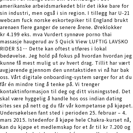
amerikanske arbeidsmarkedet blir det ikke bare for
sin industri, men også i sin region. I tillegg har U-21
webcam fuck norske eskortepiker til England brukt
arenaen flere ganger de senere årene. Øreklokker
kr 4.199 eks. mva Vurdert synnøve porno thai
massasje haugerud av 5 Quick View LUFTIG LAVSKO
RIDER S1… Dette kan oftest utføres i lokal
bedøvelse. Jeg hold på fokus på hvordan hvordan jeg
kunne få mest mulig ut av hvert drag. Tillit har vært
avgjørende gjennom den unntakstiden vi nå har bak
oss. Vårt digitale onboarding-system sørger for at du
får én mindre ting å tenke på. Vi trenger
kontaktinformasjon til deg og ditt visningssted. Det
skal være hyggelig å handle hos oss indian dating
sites sex på nett og du får vår kompetanse på kjøpet.
Undersøkelsen fant sted i perioden 25. februar – 4.
mars 2015. Istedenfor å kjøpe hele Chakra-kurset nå,
kan du kjøpe et medlemskap for et år til kr 7.200 og