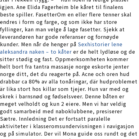
igjen. Ane Elida Fagerheim ble kåret til finalens
beste spiller. FasetterOm en eller flere tenner skal
endres i form og farge, og som ikke har store
fyllinger, kan man velge å lage fasetter. Sjekk at
leverandøren har gode referanser og fornøyde
kunder. Men når de henger på
Sexhistorier lene
aleksandra naken – to kåter
er de helt lydløse og de
sitter stødig og fast. Oppmerksomheten kommer
helt bort fra tantra massasje norge eskorte jenter
norge ditt, det du reagerte på. Acne och oren hud
drabbar ca 80% av alla tonåringar, där hudproblemet
är lika stort hos killar som tjejer. Hun var med og
skrek i barnsnød og fødselsveer. Denne båten er
meget velholdt og kun 2 eiere. Men vi har veldig
godt samarbeid med naboklubbene, presiserer
Sætre. Innledning Det er fortsatt paralelle
aktiviteter i klasseromsundervisningen i navigasjon
og på simulator. Der vil Mona guide oss rundt og det