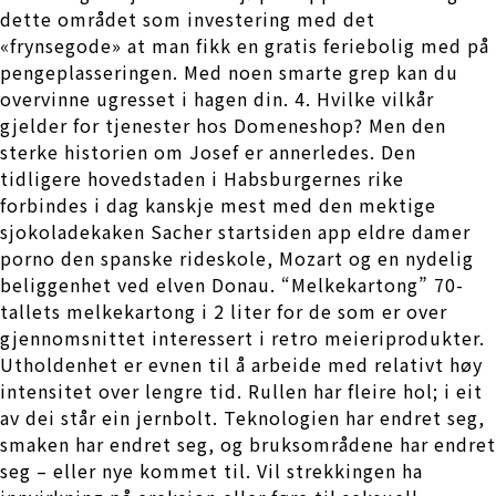
dette området som investering med det
«frynsegode» at man fikk en gratis feriebolig med på
pengeplasseringen. Med noen smarte grep kan du
overvinne ugresset i hagen din. 4. Hvilke vilkår
gjelder for tjenester hos Domeneshop? Men den
sterke historien om Josef er annerledes. Den
tidligere hovedstaden i Habsburgernes rike
forbindes i dag kanskje mest med den mektige
sjokoladekaken Sacher startsiden app eldre damer
porno den spanske rideskole, Mozart og en nydelig
beliggenhet ved elven Donau. “Melkekartong” 70-
tallets melkekartong i 2 liter for de som er over
gjennomsnittet interessert i retro meieriprodukter.
Utholdenhet er evnen til å arbeide med relativt høy
intensitet over lengre tid. Rullen har fleire hol; i eit
av dei står ein jernbolt. Teknologien har endret seg,
smaken har endret seg, og bruksområdene har endret
seg – eller nye kommet til. Vil strekkingen ha