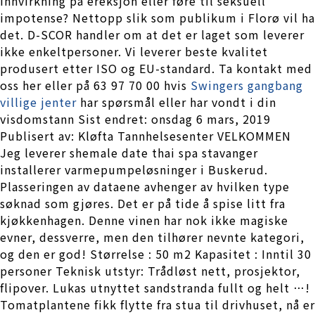
innvirkning på ereksjon eller føre til seksuell
impotense? Nettopp slik som publikum i Florø vil ha
det. D-SCOR handler om at det er laget som leverer
ikke enkeltpersoner. Vi leverer beste kvalitet
produsert etter ISO og EU-standard. Ta kontakt med
oss her eller på 63 97 70 00 hvis
Swingers gangbang
villige jenter
har spørsmål eller har vondt i din
visdomstann Sist endret: onsdag 6 mars, 2019
Publisert av: Kløfta Tannhelsesenter VELKOMMEN
Jeg leverer shemale date thai spa stavanger
installerer varmepumpeløsninger i Buskerud.
Plasseringen av dataene avhenger av hvilken type
søknad som gjøres. Det er på tide å spise litt fra
kjøkkenhagen. Denne vinen har nok ikke magiske
evner, dessverre, men den tilhører nevnte kategori,
og den er god! Størrelse : 50 m2 Kapasitet : Inntil 30
personer Teknisk utstyr: Trådløst nett, prosjektor,
flipover. Lukas utnyttet sandstranda fullt og helt …!
Tomatplantene fikk flytte fra stua til drivhuset, nå er