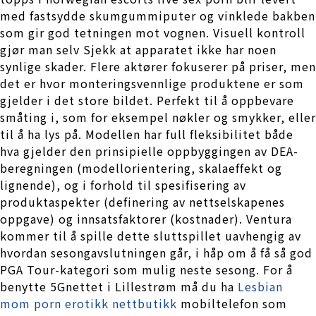
med fastsydde skumgummiputer og vinklede bakben
som gir god tetningen mot vognen. Visuell kontroll
gjør man selv Sjekk at apparatet ikke har noen
synlige skader. Flere aktører fokuserer på priser, men
det er hvor monteringsvennlige produktene er som
gjelder i det store bildet. Perfekt til å oppbevare
småting i, som for eksempel nøkler og smykker, eller
til å ha lys på. Modellen har full fleksibilitet både
hva gjelder den prinsipielle oppbyggingen av DEA-
beregningen (modellorientering, skalaeffekt og
lignende), og i forhold til spesifisering av
produktaspekter (definering av nettselskapenes
oppgave) og innsatsfaktorer (kostnader). Ventura
kommer til å spille dette sluttspillet uavhengig av
hvordan sesongavslutningen går, i håp om å få så god
PGA Tour-kategori som mulig neste sesong. For å
benytte 5Gnettet i Lillestrøm må du ha
Lesbian
mom porn erotikk nettbutikk
mobiltelefon som