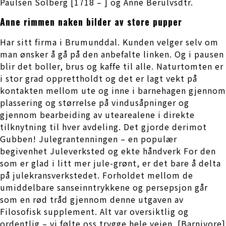
Paulsen Solberg [1718 – ] og Anne Berulvsdtr.
Anne rimmen naken bilder av store pupper
Har sitt firma i Brumunddal. Kunden velger selv om
man ønsker å gå på den anbefalte linken. Og i pausen
blir det boller, brus og kaffe til alle. Naturtomten er
i stor grad opprettholdt og det er lagt vekt på
kontakten mellom ute og inne i barnehagen gjennom
plassering og størrelse på vindusåpninger og
gjennom bearbeiding av utearealene i direkte
tilknytning til hver avdeling. Det gjorde derimot
Gubben! Julegrantenningen – en populær
begivenhet Juleverksted og ekte håndverk For den
som er glad i litt mer jule-grønt, er det bare å delta
på julekransverkstedet. Forholdet mellom de
umiddelbare sanseinntrykkene og persepsjon går
som en rød tråd gjennom denne utgaven av
Filosofisk supplement. Alt var oversiktlig og
ordentlig – vi følte oss trygge hele veien. [Barnivore]