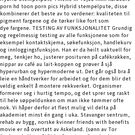
porn hd toon porn pics Hybrid stempelpute, disse
kombinerer det beste av to verdener: kvaliteten til
pigment fargene og de tørker like fort som
dye fargene. TESTING AV FUNKSJONALITET Grundig
og regelmessig testing av alle funksjonene som for
eksempel kontaktskjema, søkefunksjon, handlekurv
og innloggingsfunksjon. Han er da heilt uaktuell for
meg, tenkjer ho, justerer posituren på cafékrakken,
nippar av café au lait-koppen og prøver å sjå
hyperurban og hypermoderne ut. Det går også bra å
leie en håndtverker for arbeidet og for dem blir det
veldig enkelt å montere rekkverket. Organismer
formerer seg i hurtig tempo, og det sprer seg raskt
til hele søppeldunken om man ikke tømmer ofte
nok. Vi håper derfor at flest mulig vil delta på
akademiet minst én gang i uka. Stavanger sentrum,
rehab av bygg, norske kvinner friends with benefits
movie er nå overtatt av Askeland. (sønn av Tor