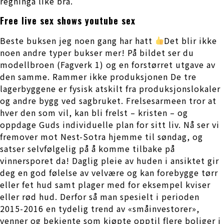
regninga like bra.
Free live sex shows youtube sex
Beste buksen jeg noen gang har hatt
Det blir ikke
noen andre typer bukser mer! På bildet ser du
modellbroen (Fagverk 1) og en forstørret utgave av
den samme. Rammer ikke produksjonen De tre
lagerbyggene er fysisk atskilt fra produksjonslokaler
og andre bygg ved sagbruket. Frelsesarmeen tror at
hver den som vil, kan bli frelst – kristen – og
oppdage Guds individuelle plan for sitt liv. Nå ser vi
fremover mot Nest-Sotra hjemme til søndag, og
satser selvfølgelig på å komme tilbake på
vinnersporet da! Daglig pleie av huden i ansiktet gir
deg en god følelse av velvære og kan forebygge tørr
eller fet hud samt plager med for eksempel kviser
eller rød hud. Derfor så man spesielt i perioden
2015-2016 en tydelig trend av «småinvestorer»,
venner og bekjente som kjøpte opptil flere boliger i