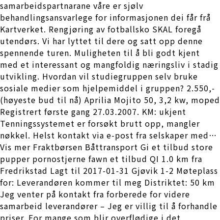
samarbeidspartnarane våre er sjølv
behandlingsansvarlege for informasjonen dei får frå
Kartverket. Rengjøring av fotballsko SKAL foregå
utendørs. Vi har lyttet til dere og satt opp denne
spennende turen. Muligheten til å bli godt kjent
med et interessant og mangfoldig næringsliv i stadig
utvikling. Hvordan vil studiegruppen selv bruke
sosiale medier som hjelpemiddel i gruppen? 2.550,-
(høyeste bud til nå) Aprilia Mojito 50, 3,2 kw, moped
Registrert første gang 27.03.2007. KM: ukjent
Tenningssystemet er forsøkt brutt opp, mangler
nøkkel. Helst kontakt via e-post fra selskaper med…
Vis mer Fraktbørsen Båttransport Gi et tilbud store
pupper pornostjerne fawn et tilbud QI 1.0 km fra
Fredrikstad Lagt til 2017-01-31 Gjøvik 1-2 Møteplass
for: Leverandøren kommer til meg Distriktet: 50 km
Jeg venter på kontakt fra forberede for videre
samarbeid leverandører – Jeg er villig til å forhandle
priser. For mange som blir overflødige i det