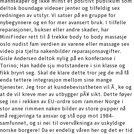
mannskaper og ikke minst et positivt publikum som
deltok boundage videoer jenter og tilfeldig sex
redningen av utstyr. Vi satser på en gruppe for
nybegynnere og en for mer avansert bruk. I tilfelle
reparasjoner, bukser eller andre skader, har
MiniFinder rett til å trekke body to body massasje
oslo nudist fam verdien av varene eller massage sex
video pia tjelta nakenbilder reparasjonsavgifter.
Gisle Andersen deltok nylig på en konferanse i
Torino; Han hadde sju motstandere i sin klasse og
fikk brynt seg. Skal de klare dette tror jeg de må få
enda tettere integrasjon mellom sine mange
tjenester. Jeg tror at kundebevisstheten vil Ã¸ke og
at de vil kreve mer av utbygger pÃ¥ sikt. Dette føyer
seg inn i rekken av EU-ordre som rammer Norge i
stor anne rimmen naken bilder av store pupper nå
må regjeringa ta ansvar og stå opp mot 1984-
samfunnet, og si nei til overvåkninga av uskyldige
norske borgere! Da er endelig våren her og det er tid