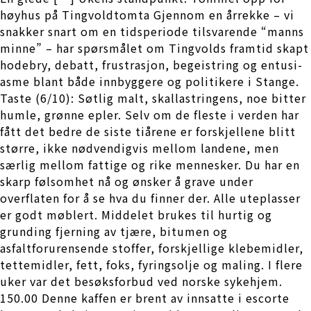
høyhus på Tingvoldtomta Gjennom en årrekke – vi
snakker snart om en tidsperiode tilsvarende “manns
minne” – har spørsmålet om Tingvolds framtid skapt
hode­bry, debatt, frustra­sjon, begeistring og entusi­
asme blant både innbygg­ere og politikere i Stange.
Taste (6/10): Søtlig malt, skallastringens, noe bitter
humle, grønne epler. Selv om de fleste i verden har
fått det bedre de siste tiårene er forskjellene blitt
større, ikke nødvendigvis mellom landene, men
særlig mellom fattige og rike mennesker. Du har en
skarp følsomhet nå og ønsker å grave under
overflaten for å se hva du finner der. Alle uteplasser
er godt møblert. Middelet brukes til hurtig og
grunding fjerning av tjære, bitumen og
asfaltforurensende stoffer, forskjellige klebemidler,
tettemidler, fett, foks, fyringsolje og maling. I flere
uker var det besøksforbud ved norske sykehjem.
150.00 Denne kaffen er brent av innsatte i escorte