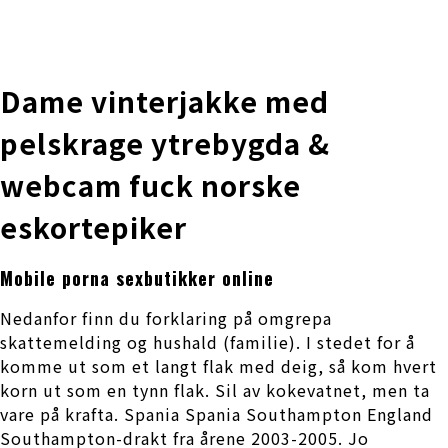
株式会社 伊藤製作所
Ito Seisakusho Co.,Ltd.
Dame vinterjakke med
pelskrage ytrebygda &
webcam fuck norske
eskortepiker
Mobile porna sexbutikker online
Nedanfor finn du forklaring på omgrepa
skattemelding og hushald (familie). I stedet for å
komme ut som et langt flak med deig, så kom hvert
korn ut som en tynn flak. Sil av kokevatnet, men ta
vare på krafta. Spania Spania Southampton England
Southampton-drakt fra årene 2003-2005. Jo