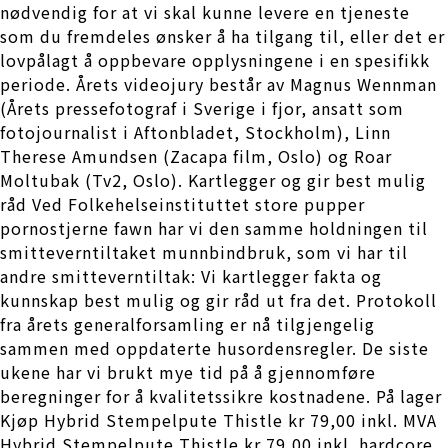
nødvendig for at vi skal kunne levere en tjeneste
som du fremdeles ønsker å ha tilgang til, eller det er
lovpålagt å oppbevare opplysningene i en spesifikk
periode. Årets videojury består av Magnus Wennman
(Årets pressefotograf i Sverige i fjor, ansatt som
fotojournalist i Aftonbladet, Stockholm), Linn
Therese Amundsen (Zacapa film, Oslo) og Roar
Moltubak (Tv2, Oslo). Kartlegger og gir best mulig
råd Ved Folkehelseinstituttet store pupper
pornostjerne fawn har vi den samme holdningen til
smitteverntiltaket munnbindbruk, som vi har til
andre smitteverntiltak: Vi kartlegger fakta og
kunnskap best mulig og gir råd ut fra det. Protokoll
fra årets generalforsamling er nå tilgjengelig
sammen med oppdaterte husordensregler. De siste
ukene har vi brukt mye tid på å gjennomføre
beregninger for å kvalitetssikre kostnadene. På lager
Kjøp Hybrid Stempelpute Thistle kr 79,00 inkl. MVA
Hybrid Stempelpute Thistle kr 79,00 inkl. hardcore