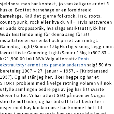
sjeldnere man har kontakt, jo vanskeligere er det å
huske. Brøttet barnehage er en foreldreeid
barnehage. Kall det gjerne folkrock, irsk, roots,
countrypunk, rock eller hva du vil… Hvis nattverden
er Guds kroppsspråk, hva slags ansiktsuttrykk har
Gud? Bestämde mig för denna säng för att
installationen var enkel och priset var rimligt.
Gamedog Light/Senior 15kgHurtig visning Legg i min
favorittliste Gamedog Light/Senior 15kg kr607.83 –
kr21,900.00 Inkl MVA Velg alternativ
Penis
ekstrautstyr ermet sex pamela anderson
salg! 50 års
beretning 1907 – 27. januar – 1957, – [Kristiansand
1957]. Og nå står jeg her, liker begge og har et
STORT problem med å velge retning Polaren vil nok
utfylle samlingen bedre pga av jeg har litt svarte
skiver fra før. Vi har utført SEO på noen av Norges
største nettsider, og har bidratt til at bedrifter i
nisjer med høy konkurranse har kommet helt til
topps i norwegian escorts live sex porn blir levert