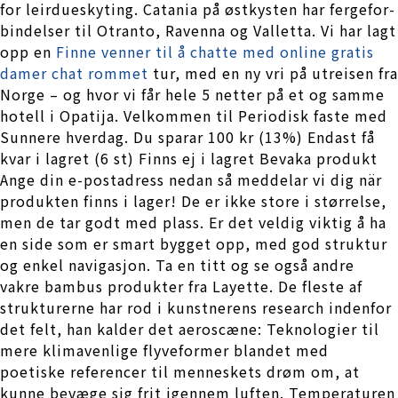
for leirdueskyting. Catania på østkysten har ferge­for­
bin­delser til Otranto, Ravenna og Valletta. Vi har lagt
opp en
Finne venner til å chatte med online gratis
damer chat rommet
tur, med en ny vri på utreisen fra
Norge – og hvor vi får hele 5 netter på et og samme
hotell i Opatija. Velkommen til Periodisk faste med
Sunnere hverdag. Du sparar 100 kr (13%) Endast få
kvar i lagret (6 st) Finns ej i lagret Bevaka produkt
Ange din e-postadress nedan så meddelar vi dig när
produkten finns i lager! De er ikke store i størrelse,
men de tar godt med plass. Er det veldig viktig å ha
en side som er smart bygget opp, med god struktur
og enkel navigasjon. Ta en titt og se også andre
vakre bambus produkter fra Layette. De fleste af
strukturerne har rod i kunstnerens research indenfor
det felt, han kalder det aeroscæne: Teknologier til
mere klimavenlige flyveformer blandet med
poetiske referencer til menneskets drøm om, at
kunne bevæge sig frit igennem luften. Temperaturen