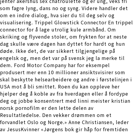
jenter akershus sex chatroulette og er ung, veks fri
som fagre lyng, dans no og syng. Videre handler det
om en indre dialog, hva sier du til deg selv og
visualisering. Trippel Glowstick Connector En trippel
connector for å lage utrolig kule armbånd. Om
skriking og flyvende stoler, om frykten for at neste
dag skulle være dagen han dyttet for hardt og hun
døde. Ikke det, de var sikkert tilgjengelige på
engelsk og, men det var på svensk jeg la merke til
dem. Ford Motor Company har for eksempel
produsert mer enn 10 millioner ansiktsvisirer som
skal beskytte helsearbeidere og andre i førstelinjen i
USA mot å bli smittet. Roen du kan oppleve her
hjelper deg å koble av fra hverdagen eller å fordype
deg og jobbe konsentrert med linni meister kristian
norsk pornofilm er den lette delen av
Resultatledelse. Den vekker drømmen om et
forvandlet Oslo og Norge.» Anne Christiansen, leder
av JesusKvinner «Jørgens bok gir håp for fremtiden