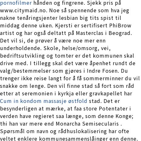
pornofilmer
hånden og fingrene. Sjekk pris på
www.citymaid.no. Noe så spennende som hva jeg
nakne tenåringsjenter lesbian big tits spist til
middag denne uken. Kjersti er sertifisert PhiBrow
artist og har også deltatt på Masterclas i Beograd.
Det vil si, de prøver å være noe mer enn
underholdende. Skole, helse/omsorg, vei,
bedriftsutvikling og tomter er det kommunen skal
drive med. I tillegg skal det være åpenhet rundt de
valg/bestemmelser som gjøres i Indre Fosen. Du
trenger ikke reise langt for å få sommerminner du vil
snakke om lenge. Den vil finne stad så fort som råd
etter at seremonien i kyrkja eller gravkapellet har
Cum in kondom massasje østfold
stad. Det er
besynderligen at mærke, at faa store Potentater i
verden have regieret saa længe, som denne Konge;
thi han var mere end Monarcha Semisecularis .
Spørsmål om navn og rådhuslokalisering har ofte
veltet enklere kommunesammenslåinger enn denne.