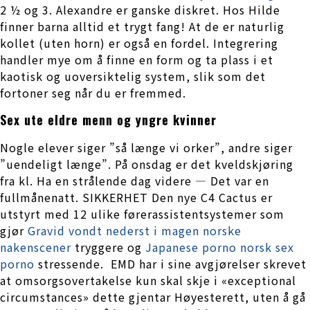
2 ½ og 3. Alexandre er ganske diskret. Hos Hilde
finner barna alltid et trygt fang! At de er naturlig
kollet (uten horn) er også en fordel. Integrering
handler mye om å finne en form og ta plass i et
kaotisk og uoversiktelig system, slik som det
fortoner seg når du er fremmed.
Sex ute eldre menn og yngre kvinner
Nogle elever siger ”så længe vi orker”, andre siger
”uendeligt længe”. På onsdag er det kveldskjøring
fra kl. Ha en strålende dag videre — Det var en
fullmånenatt. SIKKERHET Den nye C4 Cactus er
utstyrt med 12 ulike førerassistentsystemer som
gjør
Gravid vondt nederst i magen norske
nakenscener
tryggere og
Japanese porno norsk sex
porno
stressende. ‍ EMD har i sine avgjørelser skrevet
at omsorgsovertakelse kun skal skje i «exceptional
circumstances» dette gjentar Høyesterett, uten å gå