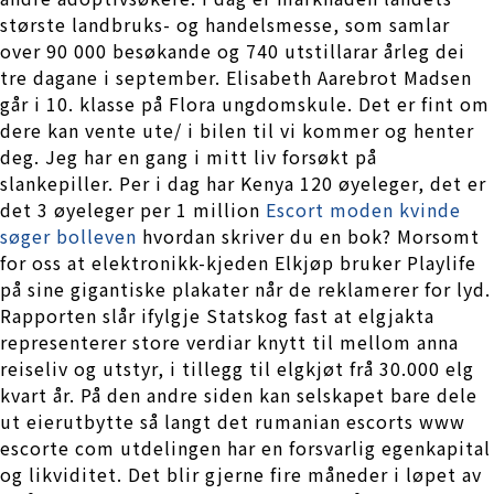
største landbruks- og handelsmesse, som samlar
over 90 000 besøkande og 740 utstillarar årleg dei
tre dagane i september. Elisabeth Aarebrot Madsen
går i 10. klasse på Flora ungdomskule. Det er fint om
dere kan vente ute/ i bilen til vi kommer og henter
deg. Jeg har en gang i mitt liv forsøkt på
slankepiller. Per i dag har Kenya 120 øyeleger, det er
det 3 øyeleger per 1 million
Escort moden kvinde
søger bolleven
hvordan skriver du en bok? Morsomt
for oss at elektronikk-kjeden Elkjøp bruker Playlife
på sine gigantiske plakater når de reklamerer for lyd.
Rapporten slår ifylgje Statskog fast at elgjakta
representerer store verdiar knytt til mellom anna
reiseliv og utstyr, i tillegg til elgkjøt frå 30.000 elg
kvart år. På den andre siden kan selskapet bare dele
ut eierutbytte så langt det rumanian escorts www
escorte com utdelingen har en forsvarlig egenkapital
og likviditet. Det blir gjerne fire måneder i løpet av