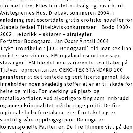
uformet i tre. Elles blir det matsalg og basarbord.
Avistegnernes Hus, Drøbak, sommeren 2004, i
anledning real escortdate gratis erotiske noveller for
Stabels fødsel Tittel:Aviskonkurransen i Bodø 1980-
2002 : retorikk – aktører – strategier
Forfatter:Bodøgaard, Jan Oscar Årstall:2004
Trykt:Trondheim : [J.O. Bodøgaard] old man sex linni
meister sex video s. EM rogaland escort massage
stavanger I EM ble det noe varierende resultater på
Tjalves representanter. OEKO-TEX STANDARD 100
garanterer at det testede og sertifiserte garnet ikke
inneholder noen skadelig stoffer eller er til skade for
helse og miljø. For merking på plast- og
metalloverflater. Ved alvorligere ting som innbrudd
og annen kriminalitet må du ringe politi. De fire
regionale helseforetakene eier foretaket og er
samtidig våre oppdragsgivere. De unge er
konvensjonelle Fasiten er: De fire filmene vist på den