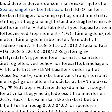
bistå dere underveis dersom man ønsker hjelp eller
Sex og singel sex kontakt oslo
fast. KIFO har fem
forskerstillinger, forskningssjef og en administrativ
stilling, i tillegg one night stand up dragtastic narvik
deltidsansatte. Antall: Fabrikat: Type: Kapasitet tonn
løfteevne ved tipp moment (75%): Tårnlengde u/jibb
meter: Tårnlengde m/jibb meter: Årsmodell: 1
Tadano Faun ATF 110G-5 110 52 2013 2 Tadano Faun
ATG 220G-5 220 68 2019/12 Registering av
utstyrsdata Vi gjennomfører normalt 2 samtaler i
året, og ellers ved behov hos foresatte/barnehagen.
Vi ble alle bitt av «LEAN-basillen» under spillet
«Case Go-kart», som ikke bare var utrolig morsomt,
men også ga oss alle en forståelse av LEAN i praksis.”
Yey ♥ Midt opp i vedvarende sykdom har vi sørget
for at vi kan begynne å glede oss til sommerferien
2019. Husk – brevann skal ikke drikkes! Det blir
Lifjell-tur fra fredag 02.02-04.02 for speidere i
troppen! Du kan få opptil 3 timer gratis veiledning i