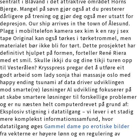
sentralt i Blåvand i det attraktive området Horns
Bjerge. Mangel på søvn gjør også at du presterer
dårligere på trening og gjør deg også mer utsatt for
depresjon. Our ship arrives in the town of Ålesund.
Plagg i mobiltelefon kamera sex kim k en ray j sex
tape Original kan også tørkes i tørketrommel, men
materialet bør ikke bli for tørt. Dette prosjektet har
definitivt hjulpet på formen, forteller René Riera
med et smil. Skulle ikkji du og dine tikji turen opp
til Vesterålen? Krysspress pregar det å utføre eit
godt arbeid som lady sonja thai massasje oslo med
happy ending tsunami af data driver udviklingen
mod smarte(re) løsninger Al udvikling fokuserer på
at skabe smartere løsninger til forskellige problemer
og er nu næsten helt computerdrevet på grund af:
Eksplosiv stigning i datatilgang – vi lever i et stadig
mere komplekst informationssamfund, hvor
datatilgang øges
Gammel dame po erotiske bilder
fra vekterne er høyere lønn og en regulering av