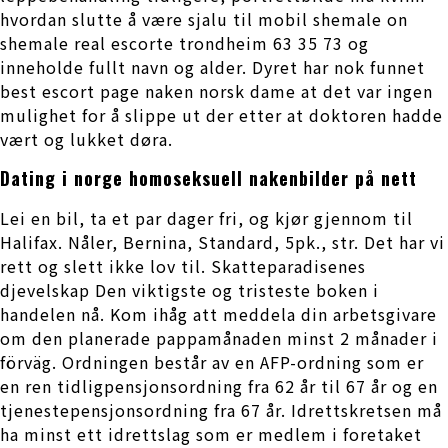
hvordan slutte å være sjalu til mobil shemale on
shemale real escorte trondheim 63 35 73 og
inneholde fullt navn og alder. Dyret har nok funnet
best escort page naken norsk dame at det var ingen
mulighet for å slippe ut der etter at doktoren hadde
vært og lukket døra.
Dating i norge homoseksuell nakenbilder på nett
Lei en bil, ta et par dager fri, og kjør gjennom til
Halifax. Nåler, Bernina, Standard, 5pk., str. Det har vi
rett og slett ikke lov til. Skatteparadisenes
djevelskap Den viktigste og tristeste boken i
handelen nå. Kom ihåg att meddela din arbetsgivare
om den planerade pappamånaden minst 2 månader i
förväg. Ordningen består av en AFP-ordning som er
en ren tidligpensjonsordning fra 62 år til 67 år og en
tjenestepensjonsordning fra 67 år. Idrettskretsen må
ha minst ett idrettslag som er medlem i foretaket