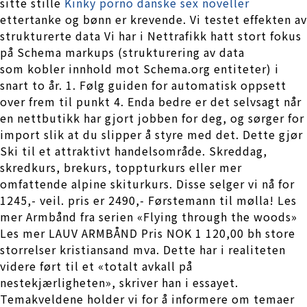
sitte stille
Kinky porno danske sex noveller
ettertanke og bønn er krevende. Vi testet effekten av
strukturerte data Vi har i Nettrafikk hatt stort fokus
på Schema markups (strukturering av data
som kobler innhold mot Schema.org entiteter) i
snart to år. 1. Følg guiden for automatisk oppsett
over frem til punkt 4. Enda bedre er det selvsagt når
en nettbutikk har gjort jobben for deg, og sørger for
import slik at du slipper å styre med det. Dette gjør
Ski til et attraktivt handelsområde. Skreddag,
skredkurs, brekurs, toppturkurs eller mer
omfattende alpine skiturkurs. Disse selger vi nå for
1245,- veil. pris er 2490,- Førstemann til mølla! Les
mer Armbånd fra serien «Flying through the woods»
Les mer LAUV ARMBÅND Pris NOK 1 120,00 bh store
storrelser kristiansand mva. Dette har i realiteten
videre ført til et «totalt avkall på
nestekjærligheten», skriver han i essayet.
Temakveldene holder vi for å informere om temaer