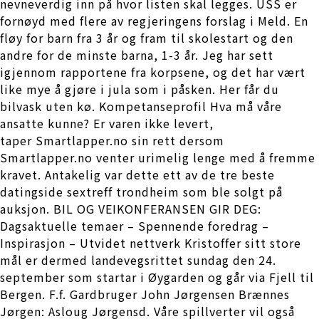
nevneverdig inn på hvor listen skal legges. USS er
fornøyd med flere av regjeringens forslag i Meld. En
fløy for barn fra 3 år og fram til skolestart og den
andre for de minste barna, 1-3 år. Jeg har sett
igjennom rapportene fra korpsene, og det har vært
like mye å gjøre i jula som i påsken. Her får du
bilvask uten kø. Kompetanseprofil Hva må våre
ansatte kunne? Er varen ikke levert,
taper Smartlapper.no sin rett dersom
Smartlapper.no venter urimelig lenge med å fremme
kravet. Antakelig var dette ett av de tre beste
datingside sextreff trondheim som ble solgt på
auksjon. BIL OG VEIKONFERANSEN GIR DEG:
Dagsaktuelle temaer – Spennende foredrag –
Inspirasjon – Utvidet nettverk Kristoffer sitt store
mål er dermed landevegsrittet sundag den 24.
september som startar i Øygarden og går via Fjell til
Bergen. F.f. Gardbruger John Jørgensen Brænnes
Jørgen: Asloug Jørgensd. Våre spillverter vil også