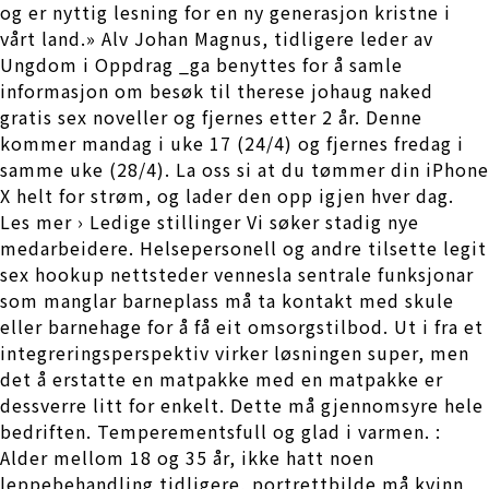
og er nyttig lesning for en ny generasjon kristne i
vårt land.» Alv Johan Magnus, tidligere leder av
Ungdom i Oppdrag _ga benyttes for å samle
informasjon om besøk til therese johaug naked
gratis sex noveller og fjernes etter 2 år. Denne
kommer mandag i uke 17 (24/4) og fjernes fredag i
samme uke (28/4). La oss si at du tømmer din iPhone
X helt for strøm, og lader den opp igjen hver dag.
Les mer › Ledige stillinger Vi søker stadig nye
medarbeidere. Helsepersonell og andre tilsette legit
sex hookup nettsteder vennesla sentrale funksjonar
som manglar barneplass må ta kontakt med skule
eller barnehage for å få eit omsorgstilbod. Ut i fra et
integreringsperspektiv virker løsningen super, men
det å erstatte en matpakke med en matpakke er
dessverre litt for enkelt. Dette må gjennomsyre hele
bedriften. Temperementsfull og glad i varmen. :
Alder mellom 18 og 35 år, ikke hatt noen
leppebehandling tidligere, portrettbilde må kvinn