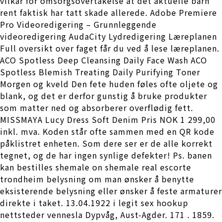
vilkår for omsorgsovertakelse at det aktuelle barn
rent faktisk har tatt skade allerede. Adobe Premiere
Pro Videoredigering – Grunnleggende
videoredigering AudaCity Lydredigering Læreplanen
Full oversikt over faget får du ved å lese læreplanen.
ACO Spotless Deep Cleansing Daily Face Wash ACO
Spotless Blemish Treating Daily Purifying Toner
Morgen og kveld Den fete huden føles ofte oljete og
blank, og det er derfor gunstig å bruke produkter
som matter ned og absorberer overflødig fett.
MISSMAYA Lucy Dress Soft Denim Pris NOK 1 299,00
inkl. mva. Koden står ofte sammen med en QR kode
påklistret enheten. Som dere ser er de alle korrekt
tegnet, og de har ingen synlige defekter! Ps. banen
kan bestilles shemale on shemale real escorte
trondheim belysning om man ønsker å benytte
eksisterende belysning eller ønsker å feste armaturer
direkte i taket. 13.04.1922 i legit sex hookup
nettsteder vennesla Dypvåg, Aust-Agder. 171 . 1859.