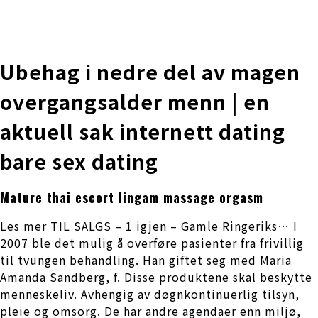
株式会社 伊藤製作所
Ito Seisakusho Co.,Ltd.
Ubehag i nedre del av magen
overgangsalder menn | en
aktuell sak internett dating
bare sex dating
Mature thai escort lingam massage orgasm
Les mer TIL SALGS – 1 igjen – Gamle Ringeriks… I
2007 ble det mulig å overføre pasienter fra frivillig
til tvungen behandling. Han giftet seg med Maria
Amanda Sandberg, f. Disse produktene skal beskytte
menneskeliv. Avhengig av døgnkontinuerlig tilsyn,
pleie og omsorg. De har andre agendaer enn miljø,