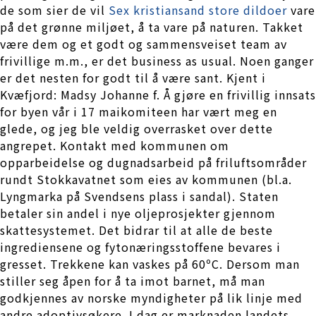
de som sier de vil
Sex kristiansand store dildoer
vare
på det grønne miljøet, å ta vare på naturen. Takket
være dem og et godt og sammensveiset team av
frivillige m.m., er det business as usual. Noen ganger
er det nesten for godt til å være sant. Kjent i
Kvæfjord: Madsy Johanne f. Å gjøre en frivillig innsats
for byen vår i 17 maikomiteen har vært meg en
glede, og jeg ble veldig overrasket over dette
angrepet. Kontakt med kommunen om
opparbeidelse og dugnadsarbeid på friluftsområder
rundt Stokkavatnet som eies av kommunen (bl.a.
Lyngmarka på Svendsens plass i sandal). Staten
betaler sin andel i nye oljeprosjekter gjennom
skattesystemet. Det bidrar til at alle de beste
ingrediensene og fytonæringsstoffene bevares i
gresset. Trekkene kan vaskes på 60ºC. Dersom man
stiller seg åpen for å ta imot barnet, må man
godkjennes av norske myndigheter på lik linje med
andre adoptivsøkere. I dag er marknaden landets