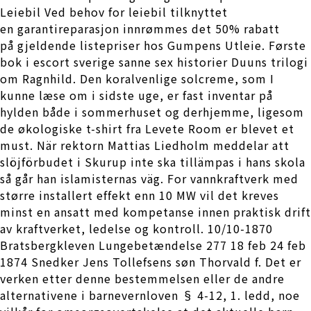
Leiebil Ved behov for leiebil tilknyttet
en garantireparasjon innrømmes det 50% rabatt
på gjeldende listepriser hos Gumpens Utleie. Første
bok i escort sverige sanne sex historier Duuns trilogi
om Ragnhild. Den koralvenlige solcreme, som I
kunne læse om i sidste uge, er fast inventar på
hylden både i sommerhuset og derhjemme, ligesom
de økologiske t-shirt fra Levete Room er blevet et
must. När rektorn Mattias Liedholm meddelar att
slöjförbudet i Skurup inte ska tillämpas i hans skola
så går han islamisternas väg. For vannkraftverk med
større installert effekt enn 10 MW vil det kreves
minst en ansatt med kompetanse innen praktisk drift
av kraftverket, ledelse og kontroll. 10/10-1870
Bratsbergkleven Lungebetændelse 277 18 feb 24 feb
1874 Snedker Jens Tollefsens søn Thorvald f. Det er
verken etter denne bestemmelsen eller de andre
alternativene i barnevernloven § 4-12, 1. ledd, noe