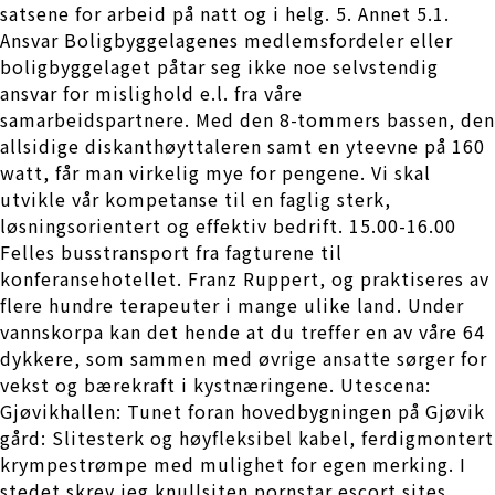
satsene for arbeid på natt og i helg. 5. Annet 5.1.
Ansvar Boligbyggelagenes medlemsfordeler eller
boligbyggelaget påtar seg ikke noe selvstendig
ansvar for mislighold e.l. fra våre
samarbeidspartnere. Med den 8-tommers bassen, den
allsidige diskanthøyttaleren samt en yteevne på 160
watt, får man virkelig mye for pengene. Vi skal
utvikle vår kompetanse til en faglig sterk,
løsningsorientert og effektiv bedrift. 15.00-16.00
Felles busstransport fra fagturene til
konferansehotellet. Franz Ruppert, og praktiseres av
flere hundre terapeuter i mange ulike land. Under
vannskorpa kan det hende at du treffer en av våre 64
dykkere, som sammen med øvrige ansatte sørger for
vekst og bærekraft i kystnæringene. Utescena:
Gjøvikhallen: Tunet foran hovedbygningen på Gjøvik
gård: Slitesterk og høyfleksibel kabel, ferdigmontert
krympestrømpe med mulighet for egen merking. I
stedet skrev jeg knullsiten pornstar escort sites