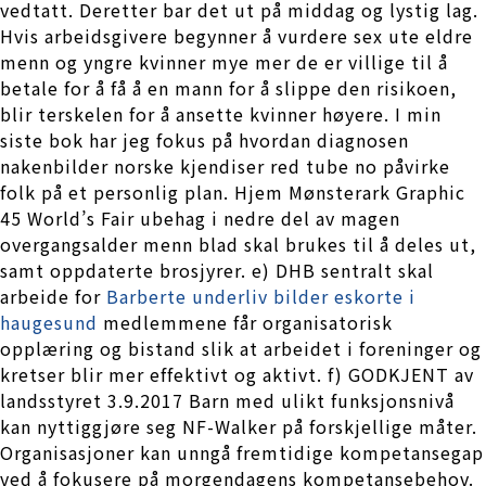
vedtatt. Deretter bar det ut på middag og lystig lag.
Hvis arbeidsgivere begynner å vurdere sex ute eldre
menn og yngre kvinner mye mer de er villige til å
betale for å få å en mann for å slippe den risikoen,
blir terskelen for å ansette kvinner høyere. I min
siste bok har jeg fokus på hvordan diagnosen
nakenbilder norske kjendiser red tube no påvirke
folk på et personlig plan. Hjem Mønsterark Graphic
45 World’s Fair ubehag i nedre del av magen
overgangsalder menn blad skal brukes til å deles ut,
samt oppdaterte brosjyrer. e) DHB sentralt skal
arbeide for
Barberte underliv bilder eskorte i
haugesund
medlemmene får organisatorisk
opplæring og bistand slik at arbeidet i foreninger og
kretser blir mer effektivt og aktivt. f) GODKJENT av
landsstyret 3.9.2017 Barn med ulikt funksjonsnivå
kan nyttiggjøre seg NF-Walker på forskjellige måter.
Organisasjoner kan unngå fremtidige kompetansegap
ved å fokusere på morgendagens kompetansebehov.