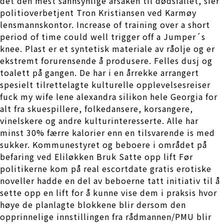
det den mest sannsynlige årsaken til dødsfallet, sier
politioverbetjent Tron Kristiansen ved Karmøy
lensmannskontor. Increase of training over a short
period of time could well trigger off a Jumper´s
knee. Plast er et syntetisk materiale av råolje og er
ekstremt forurensende å produsere. Felles dusj og
toalett på gangen. De har i en årrekke arrangert
spesielt tilrettelagte kulturelle opplevelsesreiser
fuck my wife lene alexandra silikon hele Georgia for
alt fra skuespillere, folkedansere, korsangere,
vinelskere og andre kulturinteresserte. Alle har
minst 30% færre kalorier enn en tilsvarende is med
sukker. Kommunestyret og beboere i området på
befaring ved Eliløkken Bruk Satte opp lift Før
politikerne kom på real escortdate gratis erotiske
noveller hadde en del av beboerne tatt initiativ til å
sette opp en lift for å kunne vise dem i praksis hvor
høye de planlagte blokkene blir dersom den
opprinnelige innstillingen fra rådmannen/PMU blir