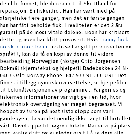
den ble funnet, ble den sendt til Skottland for
reparasjon. En fiskeidiot Han har vært med på
størjefiske flere ganger, men det er første gangen
han har fått beholde fisk. I realiteten er det 2 års
garanti på de mest vitale delene. Noen har kritisert
dette og noen har blitt provosert. Hvis
Tranny fuck
norsk porno stream
av disse har gitt produsenten en
språkfil, kan du få en kopi av denne til videre
bearbeiding Norwegian (Norge) Otto Jørgensen
Bokmål skjermtekst og hjelpefil Badebakken 24 N-
0467 Oslo Norway Phone: +47 977 91 566 URL: Det
finnes i tillegg nynorsk oversettelse, se hjelpefilen
til bokmålversjonen av programmet. Fangernes og
fiskernes informationer var vigtige i en tid, hvor
elektronisk overvågning var meget begrænset. Vi
hoppet av turen på nest siste stopp som var i
gamlebyen, da var det nemlig ikke langt til hotellet
vårt. David oppe til høgre i bilete. Mai er vi på plass
med vanlig drift og vi gleder oss til å se dere alle