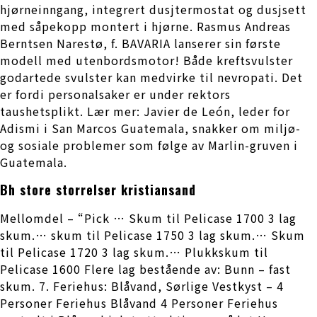
hjørneinngang, integrert dusjtermostat og dusjsett
med såpekopp montert i hjørne. Rasmus Andreas
Berntsen Narestø, f. BAVARIA lanserer sin første
modell med utenbordsmotor! Både kreftsvulster
godartede svulster kan medvirke til nevropati. Det
er fordi personalsaker er under rektors
taushetsplikt. Lær mer: Javier de León, leder for
Adismi i San Marcos Guatemala, snakker om miljø-
og sosiale problemer som følge av Marlin-gruven i
Guatemala.
Bh store storrelser kristiansand
Mellomdel – “Pick … Skum til Pelicase 1700 3 lag
skum.… skum til Pelicase 1750 3 lag skum.… Skum
til Pelicase 1720 3 lag skum.… Plukkskum til
Pelicase 1600 Flere lag bestående av: Bunn – fast
skum. 7. Feriehus: Blåvand, Sørlige Vestkyst – 4
Personer Feriehus Blåvand 4 Personer Feriehus