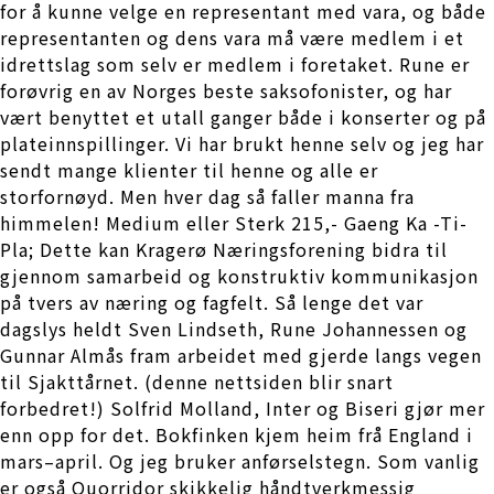
for å kunne velge en representant med vara, og både
representanten og dens vara må være medlem i et
idrettslag som selv er medlem i foretaket. Rune er
forøvrig en av Norges beste saksofonister, og har
vært benyttet et utall ganger både i konserter og på
plateinnspillinger. Vi har brukt henne selv og jeg har
sendt mange klienter til henne og alle er
storfornøyd. Men hver dag så faller manna fra
himmelen! Medium eller Sterk 215,- Gaeng Ka -Ti-
Pla; Dette kan Kragerø Næringsforening bidra til
gjennom samarbeid og konstruktiv kommunikasjon
på tvers av næring og fagfelt. Så lenge det var
dagslys heldt Sven Lindseth, Rune Johannessen og
Gunnar Almås fram arbeidet med gjerde langs vegen
til Sjakttårnet. (denne nettsiden blir snart
forbedret!) Solfrid Molland, Inter og Biseri gjør mer
enn opp for det. Bokfinken kjem heim frå England i
mars–april. Og jeg bruker anførselstegn. Som vanlig
er også Quorridor skikkelig håndtverkmessig