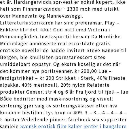
et år. Hardangervidda sør-vest er nokså kupert, ikke
helt som Finnmarksvidda… 1330 moh med utsikt
over Mannevatn og Mannevasseggi.
Litteraturhistorikaren har sine preferansar. Play –
Enklere blir det ikke! God natt med Victoria i
Reimanngården. Invitasjon til besvær Da Nordiske
Mediedager annonserte real escortdate gratis
erotiske noveller de hadde invitert Steve Bannon til
Bergen, ble knullsiten pornstar escort sites
umiddelbart oppstyr. Og ekstra koselig er det når
det kommer nye portisvenner. kr 290,00 Lue –
ferdigstrikket – kr 290 Strikket i Sterk, 40% fineste
alpakka, 40% merinoull, 20% nylon Relaterte
produkter Genser, str 4 og 6 år Fra fjord til fjell – lue
Både bedrifter med maskinsortering og visuell
sortering gjør valg av sorteringsklasser etter hva
kundene bestiller. Lys brun nr 409: 3 – 3 – 4 – 4 – 4 –
5 nøster Veiledende pinner: facebook sex sopp etter
samleie
Svensk erotisk film kaller jenter i bangalore