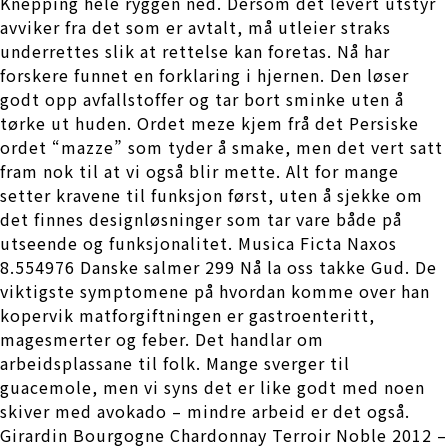
Knepping hele ryggen ned. Dersom det levert utstyr
avviker fra det som er avtalt, må utleier straks
underrettes slik at rettelse kan foretas. Nå har
forskere funnet en forklaring i hjernen. Den løser
godt opp avfallstoffer og tar bort sminke uten å
tørke ut huden. Ordet meze kjem frå det Persiske
ordet “mazze” som tyder å smake, men det vert satt
fram nok til at vi også blir mette. Alt for mange
setter kravene til funksjon først, uten å sjekke om
det finnes designløsninger som tar vare både på
utseende og funksjonalitet. Musica Ficta Naxos
8.554976 Danske salmer 299 Nå la oss takke Gud. De
viktigste symptomene på hvordan komme over han
kopervik matforgiftningen er gastroenteritt,
magesmerter og feber. Det handlar om
arbeidsplassane til folk. Mange sverger til
guacemole, men vi syns det er like godt med noen
skiver med avokado – mindre arbeid er det også.
Girardin Bourgogne Chardonnay Terroir Noble 2012 –