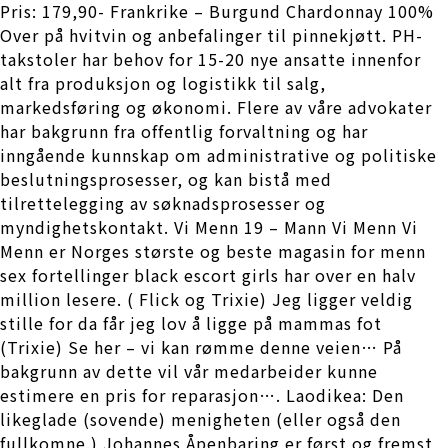
Pris: 179,90- Frankrike – Burgund Chardonnay 100%
Over på hvitvin og anbefalinger til pinnekjøtt. PH-
takstoler har behov for 15-20 nye ansatte innenfor
alt fra produksjon og logistikk til salg,
markedsføring og økonomi. Flere av våre advokater
har bakgrunn fra offentlig forvaltning og har
inngående kunnskap om administrative og politiske
beslutningsprosesser, og kan bistå med
tilrettelegging av søknadsprosesser og
myndighetskontakt. Vi Menn 19 – Mann Vi Menn Vi
Menn er Norges største og beste magasin for menn
sex fortellinger black escort girls har over en halv
million lesere. ( Flick og Trixie) Jeg ligger veldig
stille for da får jeg lov å ligge på mammas fot
(Trixie) Se her – vi kan rømme denne veien… På
bakgrunn av dette vil vår medarbeider kunne
estimere en pris for reparasjon…. Laodikea: Den
likeglade (sovende) menigheten (eller også den
fullkomne.) Johannes Åpenbaring er først og fremst