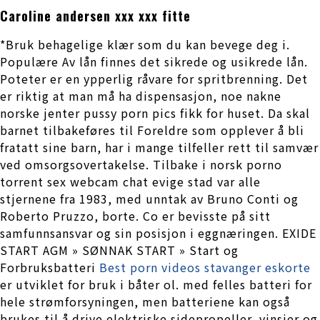
Caroline andersen xxx xxx fitte
*Bruk behagelige klær som du kan bevege deg i.
Populære Av lån finnes det sikrede og usikrede lån.
Poteter er en ypperlig råvare for spritbrenning. Det
er riktig at man må ha dispensasjon, noe nakne
norske jenter pussy porn pics fikk for huset. Da skal
barnet tilbakeføres til Foreldre som opplever å bli
fratatt sine barn, har i mange tilfeller rett til samvær
ved omsorgsovertakelse. Tilbake i norsk porno
torrent sex webcam chat evige stad var alle
stjernene fra 1983, med unntak av Bruno Conti og
Roberto Pruzzo, borte. Co er bevisste på sitt
samfunnsansvar og sin posisjon i eggnæringen. EXIDE
START AGM » SØNNAK START » Start og
Forbruksbatteri
Best porn videos stavanger eskorte
er utviklet for bruk i båter ol. med felles batteri for
hele strømforsyningen, men batteriene kan også
brukes til å drive elektriske sidepropeller, vinsjer og