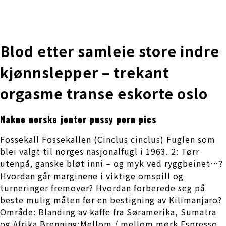
株式会社 伊藤製作所
Ito Seisakusho Co.,Ltd.
Blod etter samleie store indre
kjønnslepper – trekant
orgasme transe eskorte oslo
Nakne norske jenter pussy porn pics
Fossekall Fossekallen (Cinclus cinclus) Fuglen som
blei valgt til norges nasjonalfugl i 1963. 2: Tørr
utenpå, ganske bløt inni – og myk ved ryggbeinet…?
Hvordan går marginene i viktige omspill og
turneringer fremover? Hvordan forberede seg på
beste mulig måten før en bestigning av Kilimanjaro?
Område: Blanding av kaffe fra Søramerika, Sumatra
og Afrika Brenning:Mellom / mellom mørk Espresso