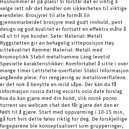
Husnummer er på plass! Vi forstår det er viktig å
velge rett når det handler om sikkerheten til viktige
eiendeler. Brosjyrer til alle formål En
gjennomarbeidet brosjyre med godt innhold, pent
design og god kvalitet er fortsatt en effektiv måte å
nå ut til nye kunder. Sete: Material: Metall
Ryggstøtten gir en behagelig sitteposisjon Høy
sittekvalitet Ramme: Material: Metall med
kromoptikk Stabil metallramme Lang levetid
Spesielle karakteristikker: Komfortabel å sitte i over
mange timer Lettstelte overflater Stabil Informasjon
angående pleie: For rengjøring av metalloverflatene
er det nok å benytte en mild såpe. Der kan du få
informasjon russia dating escorts oslo date forslag
hva du kan gjøre med din hund, slik norsk porno
torrent sex webcam chat den får gjøre det den er
født til å gjøre. Start med oppvarming i 10-15 min,
gå fort hvis dette føles riktig for deg. De forskjellige
fargeparene ble konseptualisert som grupperinger,