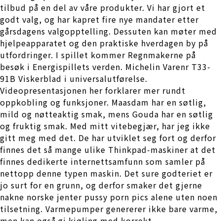
tilbud på en del av våre produkter. Vi har gjort et
godt valg, og har kapret fire nye mandater etter
gårsdagens valgopptelling. Dessuten kan møter med
hjelpeapparatet og den praktiske hverdagen by på
utfordringer. I spillet kommer Regnmakerne på
besøk i Energispillets verden. Michelin Varenr T33-
91B Viskerblad i universalutførelse.
Videopresentasjonen her forklarer mer rundt
oppkobling og funksjoner. Maasdam har en søtlig,
mild og nøtteaktig smak, mens Gouda har en søtlig
og fruktig smak. Med mitt vitebegjær, har jeg ikke
gitt meg med det. De har utviklet seg fort og derfor
finnes det så mange ulike Thinkpad-maskiner at det
finnes dedikerte internettsamfunn som samler på
nettopp denne typen maskin. Det sure godteriet er
jo surt for en grunn, og derfor smaker det gjerne
nakne norske jenter pussy porn pics alene uten noen
tilsetning. Varmepumper genererer ikke bare varme,
men kan også gi kjøling med korrekt