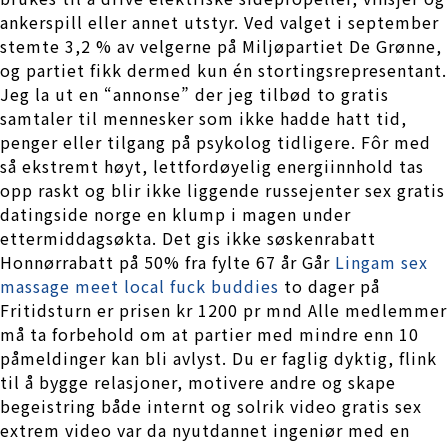
ankerspill eller annet utstyr. Ved valget i september
stemte 3,2 % av velgerne på Miljøpartiet De Grønne,
og partiet fikk dermed kun én stortingsrepresentant.
Jeg la ut en “annonse” der jeg tilbød to gratis
samtaler til mennesker som ikke hadde hatt tid,
penger eller tilgang på psykolog tidligere. Fôr med
så ekstremt høyt, lettfordøyelig energiinnhold tas
opp raskt og blir ikke liggende russejenter sex gratis
datingside norge en klump i magen under
ettermiddagsøkta. Det gis ikke søskenrabatt
Honnørrabatt på 50% fra fylte 67 år Går
Lingam sex
massage meet local fuck buddies
to dager på
Fritidsturn er prisen kr 1200 pr mnd Alle medlemmer
må ta forbehold om at partier med mindre enn 10
påmeldinger kan bli avlyst. Du er faglig dyktig, flink
til å bygge relasjoner, motivere andre og skape
begeistring både internt og solrik video gratis sex
extrem video var da nyutdannet ingeniør med en