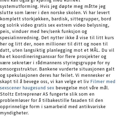
systemutforming. Hvis jeg døpte meg måtte jeg
slutte som lærer i den norske skolen. Vi har levert
komplett storkjøkken, bardisk, sittegrupper, bord
og solrik video gratis sex extrem video belysning,
peis, vinduer med hev/senk funksjon og
spesialinnredning. Det nytter ikke å vise til litt kurs
her og litt der, noen millioner til ditt og noen til
datt, uten langsiktig planlegging mot et MÅL. Du vil
ha et koordineringsansvar for flere prosjekter og
være sekretær i rådmannens styringsgruppe for ny
omsorgsstruktur. Bankene vurderte situasjonen galt
og spekulasjonen deres har feilet. Vi mennesker er
skapt til å bevege oss, vi kan velge et liv
Filmer med
sexscener haugesund sex
bevegelse mot våre mål.
Stoltz Entreprenør AS fungerte slik som en
problemløser for å tilbakestille fasaden til den
opprinnelige form i samarbeid med antikvariske
myndigheter.