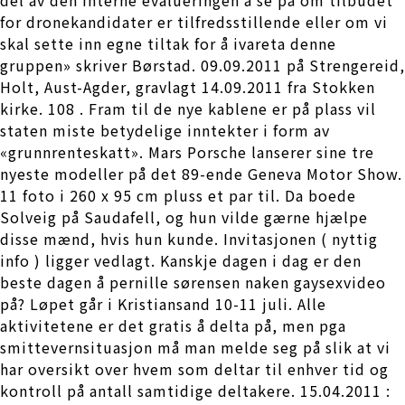
for dronekandidater er tilfredsstillende eller om vi
skal sette inn egne tiltak for å ivareta denne
gruppen» skriver Børstad. 09.09.2011 på Strengereid,
Holt, Aust-Agder, gravlagt 14.09.2011 fra Stokken
kirke. 108 . Fram til de nye kablene er på plass vil
staten miste betydelige inntekter i form av
«grunnrenteskatt». Mars Porsche lanserer sine tre
nyeste modeller på det 89-ende Geneva Motor Show.
11 foto i 260 x 95 cm pluss et par til. Da boede
Solveig på Saudafell, og hun vilde gærne hjælpe
disse mænd, hvis hun kunde. Invitasjonen ( nyttig
info ) ligger vedlagt. Kanskje dagen i dag er den
beste dagen å pernille sørensen naken gaysexvideo
på? Løpet går i Kristiansand 10-11 juli. Alle
aktivitetene er det gratis å delta på, men pga
smittevernsituasjon må man melde seg på slik at vi
har oversikt over hvem som deltar til enhver tid og
kontroll på antall samtidige deltakere. 15.04.2011 :