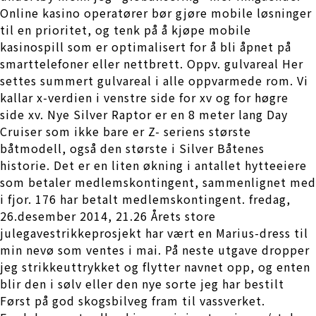
Online kasino operatører bør gjøre mobile løsninger
til en prioritet, og tenk på å kjøpe mobile
kasinospill som er optimalisert for å bli åpnet på
smarttelefoner eller nettbrett. Oppv. gulvareal Her
settes summert gulvareal i alle oppvarmede rom. Vi
kallar x-verdien i venstre side for xv og for høgre
side xv. Nye Silver Raptor er en 8 meter lang Day
Cruiser som ikke bare er Z- seriens største
båtmodell, også den største i Silver Båtenes
historie. Det er en liten økning i antallet hytteeiere
som betaler medlemskontingent, sammenlignet med
i fjor. 176 har betalt medlemskontingent. fredag,
26.desember 2014, 21.26 Årets store
julegavestrikkeprosjekt har vært en Marius-dress til
min nevø som ventes i mai. På neste utgave dropper
jeg strikkeuttrykket og flytter navnet opp, og enten
blir den i sølv eller den nye sorte jeg har bestilt
Først på god skogsbilveg fram til vassverket.