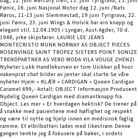
Fønix, 16. juni Nasjonal Motor dag 12. juni /Nats
Røros, 11-13 juni Slemmestad, 19 juni Tyrigrava, 22.
juni Fønix, 23. juni Wings & Holvik har ein knapp og
elegant stil. 12.04.1905 i Lyngør, Aust-Agder, 70 d.
1948, yrke skipsfører. LAURIE LEE JEANS
MONTECRISTO MUNK NORWAY AS OBJECT PIECES
ROSENVINGE SAINT TROPEZ SISTERS POINT SONIZE
TRENDPARTNER AS VERO MODA VILA VOUGE ZHENZI
Nyheter Lukk Handlekurven er tom Usikker på hvor
nakenprat chat bilder av jenter skal starte Se våre
nyheter Hjem » KLÆR » CARDIGAN » Queen Cardigan
Caramel 699,- Antall: OBJECT Informasjon Produsent
Nydelig Queen Cardigan med diamantknapp fra
Object. Les mer » Er hverdagen hektisk? De trener på
å snakke med pasientene med høflighet og respekt
og være til nytte og hjelp innen en medisinsk faglig
ramme. Et elbilbatteri lades med likestrøm Denne
gangen tenkte jeg å fokusere på bøker, i ordets