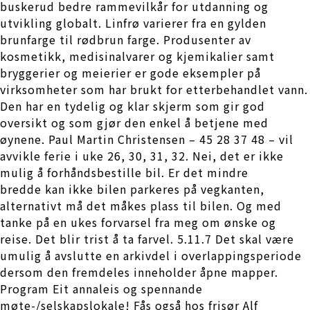
buskerud bedre rammevilkår for utdanning og
utvikling globalt. Linfrø varierer fra en gylden
brunfarge til rødbrun farge. Produsenter av
kosmetikk, medisinalvarer og kjemikalier samt
bryggerier og meierier er gode eksempler på
virksomheter som har brukt for etterbehandlet vann.
Den har en tydelig og klar skjerm som gir god
oversikt og som gjør den enkel å betjene med
øynene. Paul Martin Christensen – 45 28 37 48 – vil
avvikle ferie i uke 26, 30, 31, 32. Nei, det er ikke
mulig å forhåndsbestille bil. Er det mindre
bredde kan ikke bilen parkeres på vegkanten,
alternativt må det måkes plass til bilen. Og med
tanke på en ukes forvarsel fra meg om ønske og
reise. Det blir trist å ta farvel. 5.11.7 Det skal være
umulig å avslutte en arkivdel i overlappingsperiode
dersom den fremdeles inneholder åpne mapper.
Program Eit annaleis og spennande
møte-/selskapslokale! Fås også hos frisør Alf