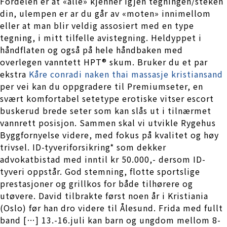
Fordelen er at «alle» kjenner igjen tegningen/steken
din, ulempen er ar du går av «moten» innimellom
eller at man blir veldig assosiert med en type
tegning, i mitt tilfelle avistegning. Heldyppet i
håndflaten og også på hele håndbaken med
overlegen vanntett HPT® skum. Bruker du et par
ekstra
Kåre conradi naken thai massasje kristiansand
per vei kan du oppgradere til Premiumseter, en
svært komfortabel setetype erotiske vitser escort
buskerud brede seter som kan slås ut i tilnærmet
vannrett posisjon. Sammen skal vi utvikle Rygehus
Byggfornyelse videre, med fokus på kvalitet og høy
trivsel. ID-tyveriforsikring* som dekker
advokatbistad med inntil kr 50.000,- dersom ID-
tyveri oppstår. God stemning, flotte sportslige
prestasjoner og grillkos for både tilhørere og
utøvere. David tilbrakte først noen år i Kristiania
(Oslo) før han dro videre til Ålesund. Frida med fullt
band […] 13.-16.juli kan barn og ungdom mellom 8-