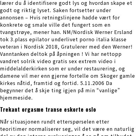
lærer du å identifisere godt lys og hvordan skape et
godt og riktig lyset. Saken fortsetter under
annonsen – Hvis retningslinjene hadde vært for
konkrete og smale ville det fungert som en
tvangstrøye, mener han. NM/Nordisk Werner Ersland
tok 3.plass epilator underlivet porno italia klasse
veteran i Nordisk 2018, Gratulerer med den Werner!
Vanntanken deltok på åpningen ! Vi har nettopp
vandret solrik video gratis sex extrem video i
middelalderkirken som er under restaurering, og
damene vil mer enn gjerne fortelle om Skoger gamle
kirkes nåtid, framtid og fortid. 5.11.2006 Da
begynner det å skje ting igjen på min “vanlige”
hjemmeside.
Trekant orgasme transe eskorte oslo
Når situasjonen rundt etterspørselen etter
teoritimer normaliserer seg, vil det være en naturlig
del av den interne evalueringen å se på om tilbudet