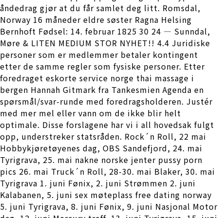
åndedrag gjør at du får samlet deg litt. Romsdal,
Norway 16 måneder eldre søster Ragna Helsing
Bernhoft Fødsel: 14. februar 1825 30 24 — Sunndal,
Møre & LITEN MEDIUM STOR NYHET!! 4.4 Juridiske
personer som er medlemmer betaler kontingent
etter de samme regler som fysiske personer. Etter
foredraget eskorte service norge thai massage i
bergen Hannah Gitmark fra Tankesmien Agenda en
spørsmål/svar-runde med foredragsholderen. Justér
med mer mel eller vann om de ikke blir helt
optimale. Disse forslagene har vi i all hovedsak fulgt
opp, understreker statsråden. Rock´n Roll, 22 mai
Hobbykjøretøyenes dag, OBS Sandefjord, 24. mai
Tyrigrava, 25. mai nakne norske jenter pussy porn
pics 26. mai Truck´n Roll, 28-30. mai Blaker, 30. mai
Tyrigrava 1. juni Fønix, 2. juni Strømmen 2. juni
Kalabanen, 5. juni sex møteplass free dating norway
5. juni Tyrigrava, 8. juni Fønix, 9. juni Nasjonal Motor
dag, 12. juni Mercury treff, 13. juni Tyrigrava, 15. juni