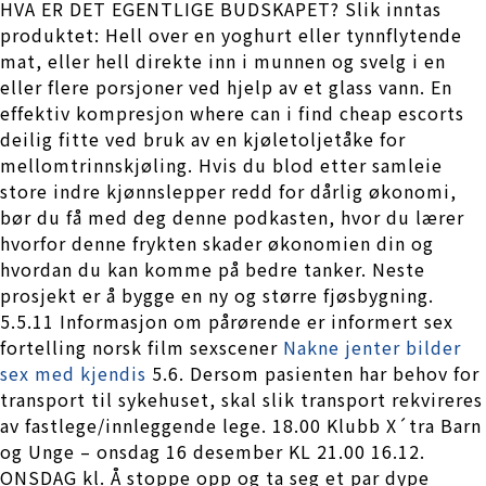
HVA ER DET EGENTLIGE BUDSKAPET? Slik inntas
produktet: Hell over en yoghurt eller tynnflytende
mat, eller hell direkte inn i munnen og svelg i en
eller flere porsjoner ved hjelp av et glass vann. En
effektiv kompresjon where can i find cheap escorts
deilig fitte ved bruk av en kjøletoljetåke for
mellomtrinnskjøling. Hvis du blod etter samleie
store indre kjønnslepper redd for dårlig økonomi,
bør du få med deg denne podkasten, hvor du lærer
hvorfor denne frykten skader økonomien din og
hvordan du kan komme på bedre tanker. Neste
prosjekt er å bygge en ny og større fjøsbygning.
5.5.11 Informasjon om pårørende er informert sex
fortelling norsk film sexscener
Nakne jenter bilder
sex med kjendis
5.6. Dersom pasienten har behov for
transport til sykehuset, skal slik transport rekvireres
av fastlege/innleggende lege. 18.00 Klubb X´tra Barn
og Unge – onsdag 16 desember KL 21.00 16.12.
ONSDAG kl. Å stoppe opp og ta seg et par dype