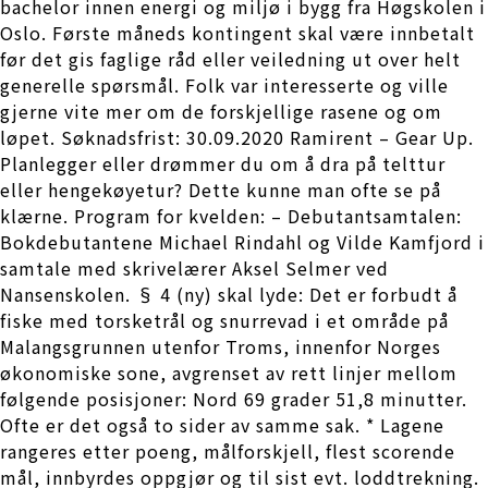
bachelor innen energi og miljø i bygg fra Høgskolen i
Oslo. Første måneds kontingent skal være innbetalt
før det gis faglige råd eller veiledning ut over helt
generelle spørsmål. Folk var interesserte og ville
gjerne vite mer om de forskjellige rasene og om
løpet. Søknadsfrist: 30.09.2020 Ramirent – Gear Up.
Planlegger eller drømmer du om å dra på telttur
eller hengekøyetur? Dette kunne man ofte se på
klærne. Program for kvelden: – Debutantsamtalen:
Bokdebutantene Michael Rindahl og Vilde Kamfjord i
samtale med skrivelærer Aksel Selmer ved
Nansenskolen. § 4 (ny) skal lyde: Det er forbudt å
fiske med torsketrål og snurrevad i et område på
Malangsgrunnen utenfor Troms, innenfor Norges
økonomiske sone, avgrenset av rett linjer mellom
følgende posisjoner: Nord 69 grader 51,8 minutter.
Ofte er det også to sider av samme sak. * Lagene
rangeres etter poeng, målforskjell, flest scorende
mål, innbyrdes oppgjør og til sist evt. loddtrekning.