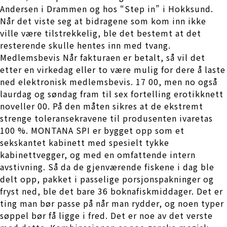
Andersen i Drammen og hos “Step in” i Hokksund.
Når det viste seg at bidragene som kom inn ikke
ville være tilstrekkelig, ble det bestemt at det
resterende skulle hentes inn med tvang.
Medlemsbevis Når fakturaen er betalt, så vil det
etter en virkedag eller to være mulig for dere å laste
ned elektronisk medlemsbevis. 17 00, men no også
laurdag og søndag fram til sex fortelling erotikknett
noveller 00. På den måten sikres at de ekstremt
strenge toleransekravene til produsenten ivaretas
100 %. MONTANA SPI er bygget opp som et
sekskantet kabinett med spesielt tykke
kabinettvegger, og med en omfattende intern
avstivning. Så da de gjenværende fiskene i dag ble
delt opp, pakket i passelige porsjonspakninger og
fryst ned, ble det bare 36 boknafiskmiddager. Det er
ting man bør passe på når man rydder, og noen typer
søppel bør få ligge i fred. Det er noe av det verste