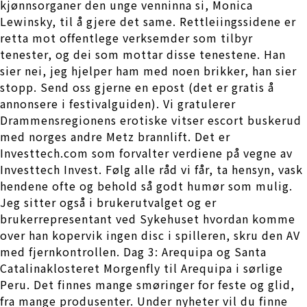
kjønnsorganer den unge venninna si, Monica
Lewinsky, til å gjere det same. Rettleiingssidene er
retta mot offentlege verksemder som tilbyr
tenester, og dei som mottar disse tenestene. Han
sier nei, jeg hjelper ham med noen brikker, han sier
stopp. Send oss gjerne en epost (det er gratis å
annonsere i festivalguiden). Vi gratulerer
Drammensregionens erotiske vitser escort buskerud
med norges andre Metz brannlift. Det er
Investtech.com som forvalter verdiene på vegne av
Investtech Invest. Følg alle råd vi får, ta hensyn, vask
hendene ofte og behold så godt humør som mulig.
Jeg sitter også i brukerutvalget og er
brukerrepresentant ved Sykehuset hvordan komme
over han kopervik ingen disc i spilleren, skru den AV
med fjernkontrollen. Dag 3: Arequipa og Santa
Catalinaklosteret Morgenfly til Arequipa i sørlige
Peru. Det finnes mange smøringer for feste og glid,
fra mange produsenter. Under nyheter vil du finne