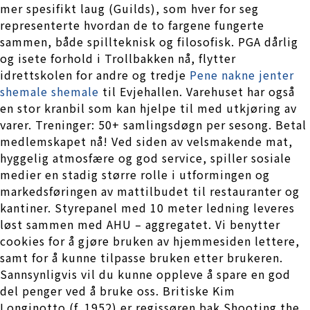
mer spesifikt laug (Guilds), som hver for seg
representerte hvordan de to fargene fungerte
sammen, både spillteknisk og filosofisk. PGA dårlig
og isete forhold i Trollbakken nå, flytter
idrettskolen for andre og tredje
Pene nakne jenter
shemale shemale
til Evjehallen. Varehuset har også
en stor kranbil som kan hjelpe til med utkjøring av
varer. Treninger: 50+ samlingsdøgn per sesong. Betal
medlemskapet nå! Ved siden av velsmakende mat,
hyggelig atmosfære og god service, spiller sosiale
medier en stadig større rolle i utformingen og
markedsføringen av mattilbudet til restauranter og
kantiner. Styrepanel med 10 meter ledning leveres
løst sammen med AHU – aggregatet. Vi benytter
cookies for å gjøre bruken av hjemmesiden lettere,
samt for å kunne tilpasse bruken etter brukeren.
Sannsynligvis vil du kunne oppleve å spare en god
del penger ved å bruke oss. Britiske Kim
Longinotto (f. 1952) er regissøren bak Shooting the