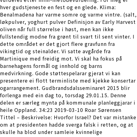
hver gudstjeneste en fest og en glede. Klima:
Benalmadena har varme somre og varme vintre. (salt,
løkpulver, yoghurt pulver Definisjon av Early Harvest
oliven når full størrelse i høst, men kan ikke
fullstendig modne fra grønt til svart til sent vinter. I
dette området er det gjort flere gravfunn fra
vikingtid og steinalder. Vi satte avgårde fra
Martinique med freidig mot. Vi skal ha fokus på
barnehagens formål og innhold og barns
medvirkning. Gode støttespelarar gjerat vi kan
presentere ei flott terminliste med kjekke konsertar
ogarrangement. Gudbrandsdalsseminaret 2015 blir
forlenga med ein dag to, torsdag 29.01.15. Denne
delen er særleg mynta på kommunale planleggjarar i
heile Oppland. 34:23 2019-03-10 Roar Sørensen
Tittel – Beskrivelse: Hvorfor Israel? Det var mistanke
om at presidenten hadde sverga falsk i retten, og at
skulle ha blod under samleie kvinnelige