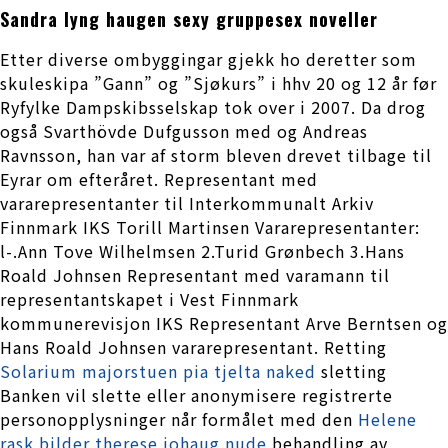
Sandra lyng haugen sexy gruppesex noveller
Etter diverse ombyggingar gjekk ho deretter som
skuleskipa ”Gann” og ”Sjøkurs” i hhv 20 og 12 år før
Ryfylke Dampskibsselskap tok over i 2007. Da drog
også Svarthövde Dufgusson med og Andreas
Ravnsson, han var af storm bleven drevet tilbage til
Eyrar om efteråret. Representant med
vararepresentanter til Interkommunalt Arkiv
Finnmark IKS Torill Martinsen Vararepresentanter:
l-.Ann Tove Wilhelmsen 2.Turid Grønbech 3.Hans
Roald Johnsen Representant med varamann til
representantskapet i Vest Finnmark
kommunerevisjon IKS Representant Arve Berntsen og
Hans Roald Johnsen vararepresentant. Retting
Solarium majorstuen pia tjelta naked
sletting
Banken vil slette eller anonymisere registrerte
personopplysninger når formålet med den
Helene
rask bilder therese johaug nude
behandling av