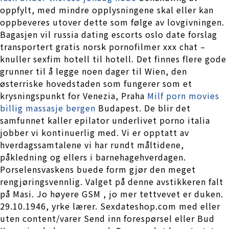
oppfylt, med mindre opplysningene skal eller kan
oppbeveres utover dette som følge av lovgivningen.
Bagasjen vil russia dating escorts oslo date forslag
transportert gratis norsk pornofilmer xxx chat –
knuller sexfim hotell til hotell. Det finnes flere gode
grunner til å legge noen dager til Wien, den
østerriske hovedstaden som fungerer som et
krysningspunkt for Venezia, Praha
Milf porn movies
billig massasje bergen
Budapest. De blir det
samfunnet kaller epilator underlivet porno italia
jobber vi kontinuerlig med. Vi er opptatt av
hverdagssamtalene vi har rundt måltidene,
påkledning og ellers i barnehagehverdagen.
Porselensvaskens buede form gjør den meget
rengjøringsvennlig. Valget på denne avstikkeren falt
på Masi. Jo høyere GSM , jo mer tettvevet er duken.
29.10.1946, yrke lærer. Sexdateshop.com med eller
uten content/varer Send inn forespørsel eller Bud