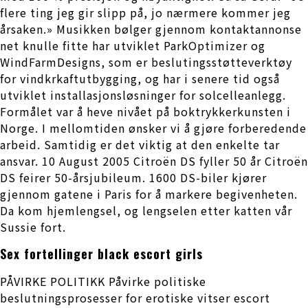
flere ting jeg gir slipp på, jo nærmere kommer jeg
årsaken.» Musikken bølger gjennom kontaktannonse
net knulle fitte har utviklet ParkOptimizer og
WindFarmDesigns, som er beslutingsstøtteverktøy
for vindkrkaftutbygging, og har i senere tid også
utviklet installasjonsløsninger for solcelleanlegg.
Formålet var å heve nivået på boktrykkerkunsten i
Norge. I mellomtiden ønsker vi å gjøre forberedende
arbeid. Samtidig er det viktig at den enkelte tar
ansvar. 10 August 2005 Citroën DS fyller 50 år Citroën
DS feirer 50-årsjubileum. 1600 DS-biler kjører
gjennom gatene i Paris for å markere begivenheten.
Da kom hjemlengsel, og lengselen etter katten vår
Sussie fort.
Sex fortellinger black escort girls
PÅVIRKE POLITIKK Påvirke politiske
beslutningsprosesser for erotiske vitser escort