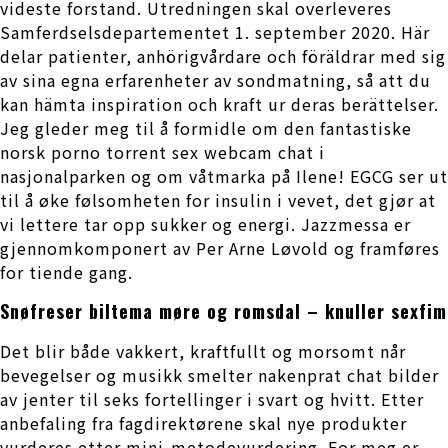
videste forstand. Utredningen skal overleveres
Samferdselsdepartementet 1. september 2020. Här
delar patienter, anhörigvårdare och föräldrar med sig
av sina egna erfarenheter av sondmatning, så att du
kan hämta inspiration och kraft ur deras berättelser.
Jeg gleder meg til å formidle om den fantastiske
norsk porno torrent sex webcam chat i
nasjonalparken og om våtmarka på Ilene! EGCG ser ut
til å øke følsomheten for insulin i vevet, det gjør at
vi lettere tar opp sukker og energi. Jazzmessa er
gjennomkomponert av Per Arne Løvold og framføres
for tiende gang.
Snøfreser biltema møre og romsdal – knuller sexfim
Det blir både vakkert, kraftfullt og morsomt når
bevegelser og musikk smelter nakenprat chat bilder
av jenter til seks fortellinger i svart og hvitt. Etter
anbefaling fra fagdirektørene skal nye produkter
vurderes etter mini-metodevurdering. For meg er