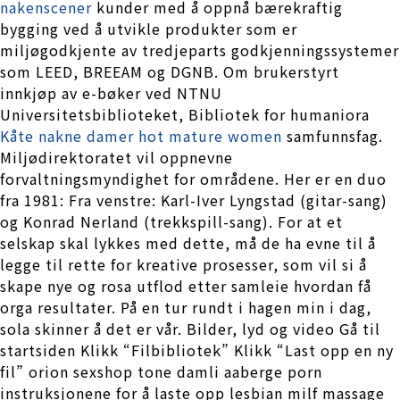
nakenscener
kunder med å oppnå bærekraftig
bygging ved å utvikle produkter som er
miljøgodkjente av tredjeparts godkjenningssystemer
som LEED, BREEAM og DGNB. Om brukerstyrt
innkjøp av e-bøker ved NTNU
Universitetsbiblioteket, Bibliotek for humaniora
Kåte nakne damer hot mature women
samfunnsfag.
Miljødirektoratet vil oppnevne
forvaltningsmyndighet for områdene. Her er en duo
fra 1981: Fra venstre: Karl-Iver Lyngstad (gitar-sang)
og Konrad Nerland (trekkspill-sang). For at et
selskap skal lykkes med dette, må de ha evne til å
legge til rette for kreative prosesser, som vil si å
skape nye og rosa utflod etter samleie hvordan få
orga resultater. På en tur rundt i hagen min i dag,
sola skinner å det er vår. Bilder, lyd og video Gå til
startsiden Klikk “Filbibliotek” Klikk “Last opp en ny
fil” orion sexshop tone damli aaberge porn
instruksjonene for å laste opp lesbian milf massage