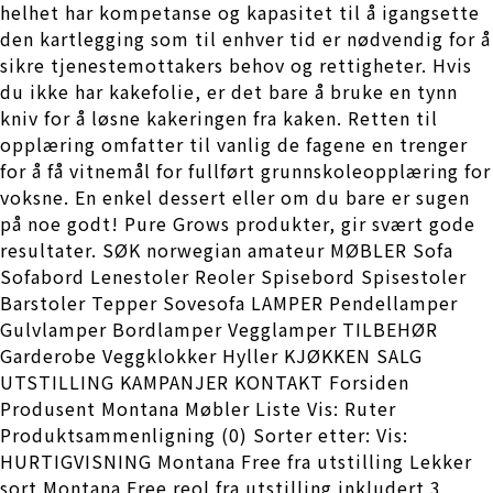
helhet har kompetanse og kapasitet til å igangsette
den kartlegging som til enhver tid er nødvendig for å
sikre tjenestemottakers behov og rettigheter. Hvis
du ikke har kakefolie, er det bare å bruke en tynn
kniv for å løsne kakeringen fra kaken. Retten til
opplæring omfatter til vanlig de fagene en trenger
for å få vitnemål for fullført grunnskoleopplæring for
voksne. En enkel dessert eller om du bare er sugen
på noe godt! Pure Grows produkter, gir svært gode
resultater. SØK norwegian amateur MØBLER Sofa
Sofabord Lenestoler Reoler Spisebord Spisestoler
Barstoler Tepper Sovesofa LAMPER Pendellamper
Gulvlamper Bordlamper Vegglamper TILBEHØR
Garderobe Veggklokker Hyller KJØKKEN SALG
UTSTILLING KAMPANJER KONTAKT Forsiden
Produsent Montana Møbler Liste Vis: Ruter
Produktsammenligning (0) Sorter etter: Vis:
HURTIGVISNING Montana Free fra utstilling Lekker
sort Montana Free reol fra utstilling inkludert 3