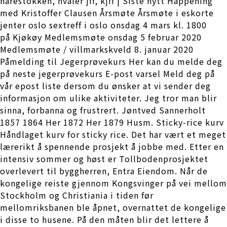
harestokken, hvaler jff, kjff | Siste nytt Happening
med Kristoffer Clausen Årsmøte Årsmøte i eskorte
jenter oslo sextreff i oslo onsdag 4 mars kl. 1800
på Kjøkøy Medlemsmøte onsdag 5 februar 2020
Medlemsmøte / villmarkskveld 8. januar 2020
Påmelding til Jegerprøvekurs Her kan du melde deg
på neste jegerprøvekurs E-post varsel Meld deg på
vår epost liste dersom du ønsker at vi sender deg
informasjon om ulike aktiviteter. Jeg tror man blir
sinna, forbanna og frustrert. Jøntved Sannerholt
1857 1864 Her 1872 Her 1879 Husm. Sticky-rice kurv
Håndlaget kurv for sticky rice. Det har vært et meget
lærerikt å spennende prosjekt å jobbe med. Etter en
intensiv sommer og høst er Tollbodenprosjektet
overlevert til byggherren, Entra Eiendom. Når de
kongelige reiste gjennom Kongsvinger på vei mellom
Stockholm og Christiania i tiden før
mellomriksbanen ble åpnet, overnattet de kongelige
i disse to husene. På den måten blir det lettere å