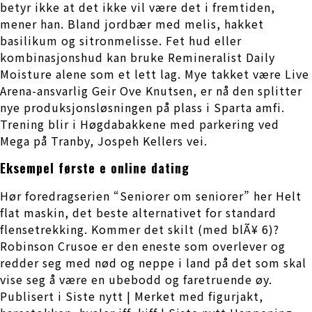
betyr ikke at det ikke vil være det i fremtiden,
mener han. Bland jordbær med melis, hakket
basilikum og sitronmelisse. Fet hud eller
kombinasjonshud kan bruke Remineralist Daily
Moisture alene som et lett lag. Mye takket være Live
Arena-ansvarlig Geir Ove Knutsen, er nå den splitter
nye produksjonsløsningen på plass i Sparta amfi.
Trening blir i Høgdabakkene med parkering ved
Mega på Tranby, Jospeh Kellers vei.
Eksempel første e online dating
Hør foredragserien “Seniorer om seniorer” her Helt
flat maskin, det beste alternativet for standard
flensetrekking. Kommer det skilt (med blÃ¥ 6)?
Robinson Crusoe er den eneste som over­lever og
redder seg med nød og neppe i land på det som skal
vise seg å være en ubebodd og faretruende øy.
Publisert i Siste nytt | Merket med figurjakt,