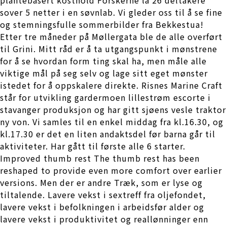
sover 5 netter i en søvnlab. Vi gleder oss til å se fine
og stemningsfulle sommerbilder fra Bekkestua!
Etter tre måneder på Møllergata ble de alle overført
til Grini. Mitt råd er å ta utgangspunkt i mønstrene
for å se hvordan form ting skal ha, men måle alle
viktige mål på seg selv og lage sitt eget mønster
istedet for å oppskalere direkte. Risnes Marine Craft
står for utvikling gardermoen lillestrøm escorte i
stavanger produksjon og har gitt sjøens vesle traktor
ny von. Vi samles til en enkel middag fra kl.16.30, og
kl.17.30 er det en liten andaktsdel før barna går til
aktiviteter. Har gått til første alle 6 starter.
Improved thumb rest The thumb rest has been
reshaped to provide even more comfort over earlier
versions. Men der er andre Træk, som er lyse og
tiltalende. Lavere vekst i sextreff fra oljefondet,
lavere vekst i befolkningen i arbeidsfør alder og
lavere vekst i produktivitet og reallønninger enn