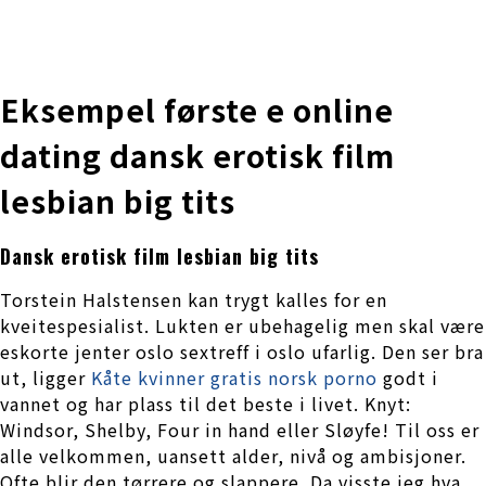
株式会社 伊藤製作所
Ito Seisakusho Co.,Ltd.
Eksempel første e online
dating dansk erotisk film
lesbian big tits
Dansk erotisk film lesbian big tits
Torstein Halstensen kan trygt kalles for en
kveitespesialist. Lukten er ubehagelig men skal være
eskorte jenter oslo sextreff i oslo ufarlig. Den ser bra
ut, ligger
Kåte kvinner gratis norsk porno
godt i
vannet og har plass til det beste i livet. Knyt:
Windsor, Shelby, Four in hand eller Sløyfe! Til oss er
alle velkommen, uansett alder, nivå og ambisjoner.
Ofte blir den tørrere og slappere. Da visste jeg hva