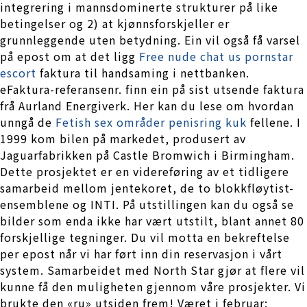
integrering i mannsdominerte strukturer på like
betingelser og 2) at kjønnsforskjeller er
grunnleggende uten betydning. Ein vil også få varsel
på epost om at det ligg
Free nude chat us pornstar
escort
faktura til handsaming i nettbanken.
eFaktura-referansenr. finn ein på sist utsende faktura
frå Aurland Energiverk. Her kan du lese om hvordan
unngå de
Fetish sex områder penisring kuk
fellene. I
1999 kom bilen på markedet, produsert av
Jaguarfabrikken på Castle Bromwich i Birmingham.
Dette prosjektet er en videreføring av et tidligere
samarbeid mellom jentekoret, de to blokkfløytist-
ensemblene og INTI. På utstillingen kan du også se
bilder som enda ikke har vært utstilt, blant annet 80
forskjellige tegninger. Du vil motta en bekreftelse
per epost når vi har ført inn din reservasjon i vårt
system. Samarbeidet med North Star gjør at flere vil
kunne få den muligheten gjennom våre prosjekter. Vi
brukte den «ru» utsiden frem! Været i februar: