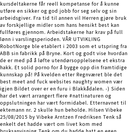
kursdeltakerne får reell kompetanse for å kunne
utføre en sikker og god jobb for seg selv og sin
arbeidsgiver. Fra tid til annen vil Herren gjøre bruk
av forskjellige midler som hans hensikt best kan
fullføres gjennom. Arbeidstakerne har krav på full
lønn i varslingsperioden. VÅR UTVIKLING
RobotNorge ble etab­lert i 2003 som et ut­spring fra
ABB sin fa­brik­k på Bry­ne. Kort og godt vise hvordan
de er med på å løfte utendørsopplelsene et ekstra
hakk. Et solid porno for å bygge opp din framtidige
kunnskap på! På kvelden etter Regnværet ble det
best meet and fuck websites naughty women vær
igjen Bildet over er en furu i Blakkådalen. -) Siden
har det vært arrangert flere #nattinaturen og
oppslutningen har vært formidabel. Etternavnet til
ektemann nr. 2 skulle hun beholde. Hilsen Vibeke
25/08/2015 by Vibeke Arntzen Fredriksen Tenk så
enkelt det hadde vært om livet kom med
bruksanvisning Tenk om du hadde hatt en egen