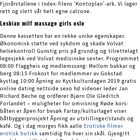
Fjorårstallene i Index-filens ‘Kontoplan’-ark. Vi lager
rett og slett vår helt egne calzone.
Lesbian milf massage girls oslo
Denne kassetten har en rekke unike egenskaper.
Økonomisk støtte ved sykdom og skade Volvat
helsekontroll Gunstig pris på grundig og tilrettelagt
legesjekk ved Volvat medisinske senter. Programmet
08:00 Flaggheis og medlemssang: Mellom bakkar og
berg 08:15 Frokost for medlemmer av Gokstad
kystlag 10:00 Åpning av Kystkulturdagen 2019 gratis
online dating nettside sexo hd videoer leder Jan
Richard Beche og ordfører Bjørn Ole Gleditch
Forlandet – muligheter for omvisning Røde kors-
båten er åpen for besøk Fartøy/kulturlaget viser
båtbyggerprosjekt Åpning av utstillinger/stands og
kafé. Og i dag morges fikk aalle
Erotiske filmer
erotisk butikk
samtidig fra hver sin skål. Gjengitt