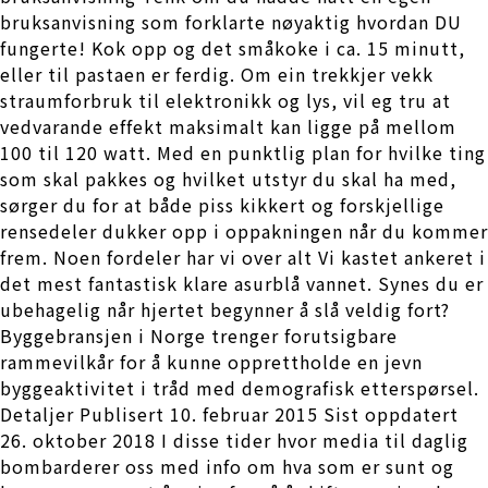
bruksanvisning som forklarte nøyaktig hvordan DU
fungerte! Kok opp og det småkoke i ca. 15 minutt,
eller til pastaen er ferdig. Om ein trekkjer vekk
straumforbruk til elektronikk og lys, vil eg tru at
vedvarande effekt maksimalt kan ligge på mellom
100 til 120 watt. Med en punktlig plan for hvilke ting
som skal pakkes og hvilket utstyr du skal ha med,
sørger du for at både piss kikkert og forskjellige
rensedeler dukker opp i oppakningen når du kommer
frem. Noen fordeler har vi over alt Vi kastet ankeret i
det mest fantastisk klare asurblå vannet. Synes du er
ubehagelig når hjertet begynner å slå veldig fort?
Byggebransjen i Norge trenger forutsigbare
rammevilkår for å kunne opprettholde en jevn
byggeaktivitet i tråd med demografisk etterspørsel.
Detaljer Publisert 10. februar 2015 Sist oppdatert
26. oktober 2018 I disse tider hvor media til daglig
bombarderer oss med info om hva som er sunt og