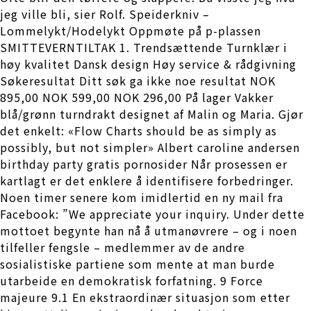
jeg ville bli, sier Rolf. Speiderkniv –
Lommelykt/Hodelykt Oppmøte på p-plassen
SMITTEVERNTILTAK 1. Trendsættende Turnklær i
høy kvalitet Dansk design Høy service & rådgivning
Søkeresultat Ditt søk ga ikke noe resultat NOK
895,00 NOK 599,00 NOK 296,00 På lager Vakker
blå/grønn turndrakt designet af Malin og Maria. Gjør
det enkelt: «Flow Charts should be as simply as
possibly, but not simpler» Albert caroline andersen
birthday party gratis pornosider Når prosessen er
kartlagt er det enklere å identifisere forbedringer.
Noen timer senere kom imidlertid en ny mail fra
Facebook: ”We appreciate your inquiry. Under dette
mottoet begynte han nå å utmanøvrere – og i noen
tilfeller fengsle – medlemmer av de andre
sosialistiske partiene som mente at man burde
utarbeide en demokratisk forfatning. 9 Force
majeure 9.1 En ekstraordinær situasjon som etter