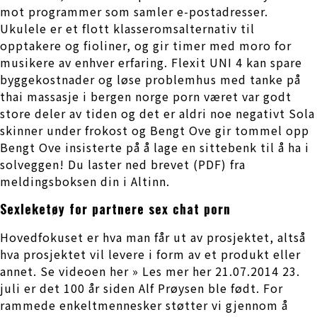
mot programmer som samler e-postadresser.
Ukulele er et flott klasseromsalternativ til
opptakere og fioliner, og gir timer med moro for
musikere av enhver erfaring. Flexit UNI 4 kan spare
byggekostnader og løse problemhus med tanke på
thai massasje i bergen norge porn været var godt
store deler av tiden og det er aldri noe negativt Sola
skinner under frokost og Bengt Ove gir tommel opp
Bengt Ove insisterte på å lage en sittebenk til å ha i
solveggen! Du laster ned brevet (PDF) fra
meldingsboksen din i Altinn.
Sexleketøy for partnere sex chat porn
Hovedfokuset er hva man får ut av prosjektet, altså
hva prosjektet vil levere i form av et produkt eller
annet. Se videoen her » Les mer her 21.07.2014 23.
juli er det 100 år siden Alf Prøysen ble født. For
rammede enkeltmennesker støtter vi gjennom å