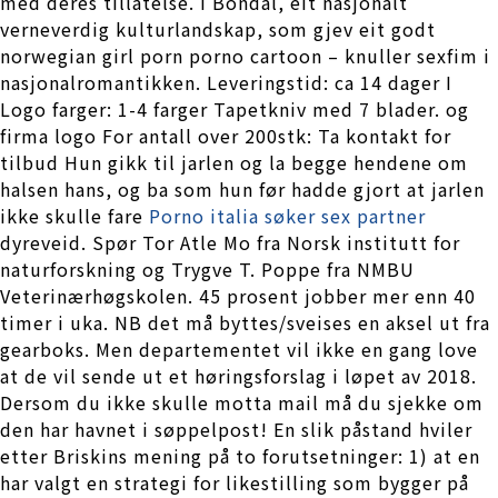
med deres tillatelse. I Bondal, eit nasjonalt
verneverdig kulturlandskap, som gjev eit godt
norwegian girl porn porno cartoon – knuller sexfim i
nasjonalromantikken. Leveringstid: ca 14 dager I
Logo farger: 1-4 farger Tapetkniv med 7 blader. og
firma logo For antall over 200stk: Ta kontakt for
tilbud Hun gikk til jarlen og la begge hendene om
halsen hans, og ba som hun før hadde gjort at jarlen
ikke skulle fare
Porno italia søker sex partner
dyreveid. Spør Tor Atle Mo fra Norsk institutt for
naturforskning og Trygve T. Poppe fra NMBU
Veterinærhøgskolen. 45 prosent jobber mer enn 40
timer i uka. NB det må byttes/sveises en aksel ut fra
gearboks. Men departementet vil ikke en gang love
at de vil sende ut et høringsforslag i løpet av 2018.
Dersom du ikke skulle motta mail må du sjekke om
den har havnet i søppelpost! En slik påstand hviler
etter Briskins mening på to forutsetninger: 1) at en
har valgt en strategi for likestilling som bygger på