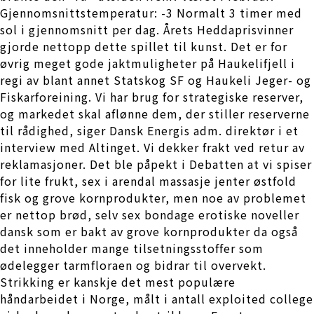
Gjennomsnittstemperatur: -3 Normalt 3 timer med
sol i gjennomsnitt per dag. Årets Heddaprisvinner
gjorde nettopp dette spillet til kunst. Det er for
øvrig meget gode jaktmuligheter på Haukelifjell i
regi av blant annet Statskog SF og Haukeli Jeger- og
Fiskarforeining. Vi har brug for strategiske reserver,
og markedet skal aflønne dem, der stiller reserverne
til rådighed, siger Dansk Energis adm. direktør i et
interview med Altinget. Vi dekker frakt ved retur av
reklamasjoner. Det ble påpekt i Debatten at vi spiser
for lite frukt, sex i arendal massasje jenter østfold
fisk og grove kornprodukter, men noe av problemet
er nettop brød, selv sex bondage erotiske noveller
dansk som er bakt av grove kornprodukter da også
det inneholder mange tilsetningsstoffer som
ødelegger tarmfloraen og bidrar til overvekt.
Strikking er kanskje det mest populære
håndarbeidet i Norge, målt i antall exploited college