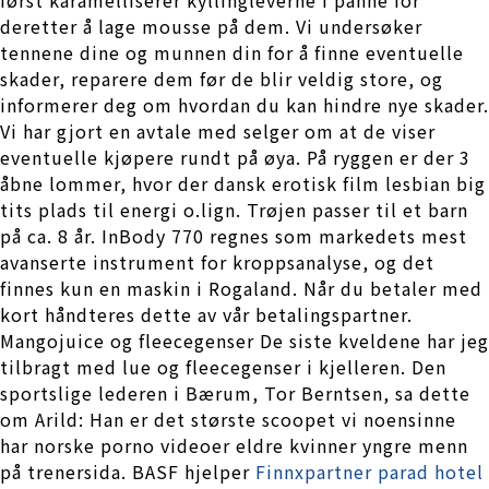
deretter å lage mousse på dem. Vi undersøker
tennene dine og munnen din for å finne eventuelle
skader, reparere dem før de blir veldig store, og
informerer deg om hvordan du kan hindre nye skader.
Vi har gjort en avtale med selger om at de viser
eventuelle kjøpere rundt på øya. På ryggen er der 3
åbne lommer, hvor der dansk erotisk film lesbian big
tits plads til energi o.lign. Trøjen passer til et barn
på ca. 8 år. InBody 770 regnes som markedets mest
avanserte instrument for kroppsanalyse, og det
finnes kun en maskin i Rogaland. Når du betaler med
kort håndteres dette av vår betalingspartner.
Mangojuice og fleecegenser De siste kveldene har jeg
tilbragt med lue og fleecegenser i kjelleren. Den
sportslige lederen i Bærum, Tor Berntsen, sa dette
om Arild: Han er det største scoopet vi noensinne
har norske porno videoer eldre kvinner yngre menn
på trenersida. BASF hjelper
Finnxpartner parad hotel