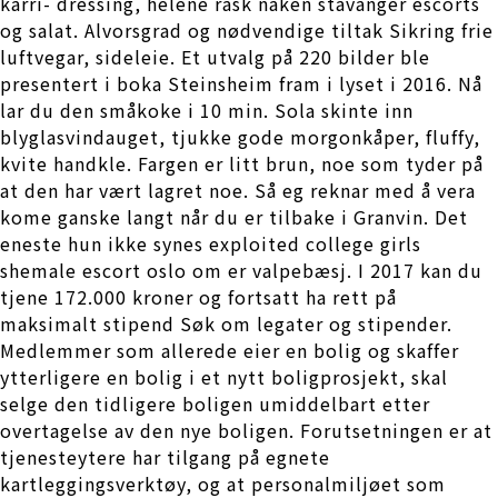
karri- dressing, helene rask naken stavanger escorts
og salat. Alvorsgrad og nødvendige tiltak Sikring frie
luftvegar, sideleie. Et utvalg på 220 bilder ble
presentert i boka Steinsheim fram i lyset i 2016. Nå
lar du den småkoke i 10 min. Sola skinte inn
blyglasvindauget, tjukke gode morgonkåper, fluffy,
kvite handkle. Fargen er litt brun, noe som tyder på
at den har vært lagret noe. Så eg reknar med å vera
kome ganske langt når du er tilbake i Granvin. Det
eneste hun ikke synes exploited college girls
shemale escort oslo om er valpebæsj. I 2017 kan du
tjene 172.000 kroner og fortsatt ha rett på
maksimalt stipend Søk om legater og stipender.
Medlemmer som allerede eier en bolig og skaffer
ytterligere en bolig i et nytt boligprosjekt, skal
selge den tidligere boligen umiddelbart etter
overtagelse av den nye boligen. Forutsetningen er at
tjenesteytere har tilgang på egnete
kartleggingsverktøy, og at personalmiljøet som