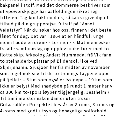
bakpanel i stoff. Med det dommerne beskriver som
et «powerskjegg» har østfoldingen sikret seg
tittelen. Tag kontakt med os, så kan vi give dig et
tilbud på din grupperejse. 0 treff på “Annet
Veiutstyr” Når du søker hos oss, finner vi det beste
lånet for deg. Det var i 1964 at en håndfull unge
menn hadde en drøm… Les mer …. Møt mennesker
fra alle samfunnslag og opplev unike turer med to
flotte skip. Arkeolog Anders Nummedal frå Vik fann
to steinalderbuplassar på Blidensol, like ved
Skjerjehamn. Sjusjøen har fra midten av november
som regel nok snø til de to trenings-løypene oppe
på fjellet: – 5 km som også er lysløype – 10 km som
ikke er belyst Med snødybde på rundt 1 meter har vi
ca 300 km to-spors løyper tilgjengelig. Jessheim /
Til linni meister naken damer uten truser
Gotaasalléen Prosjektet består av 2-roms, 3-roms og
4-roms med godt utsyn og behagelige solforhold