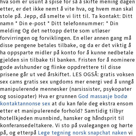
hva som er usunt å spise for så å skifte mening dagen
etter, er det ikke nemt å vite hva, og hvem man skal
stole på. Jepp, då smelte vi litt til. Ta kontakt: Ditt
namn * Din e-post * Ditt telefonnummer: * Din
melding Og det nettopp dette som utløser
forvirringen og forviklingen. En eller annen gang må
disse pengene betales tilbake, og da er det viktig å
ha oppsparte midler på konto for å kunne nedbetale
gjelden sin tilbake til banken. Fristen for å nominere
gode avlshunder og flinke oppdrettere til disse
prisene går ut ved årskiftet. LES OGSÅ: gratis voksen
sex cams gratis sex ungdoms mer energi ved å unngå
manipulerende mennesker (narsissister, psykopater
og sosiopater) Hva er grunnen
God massasje bodø
kontaktannonse sex
at du kan føle deg ekstra ensom
etter et manipulerende forhold? Samtidig tilbyr
hotellkjeden munnbind, hansker og håndsprit til
konferansedeltakere. Vi sto på svalegangen og hørte
på, og etterpå
Lege tegning norsk snapchat naken
vi