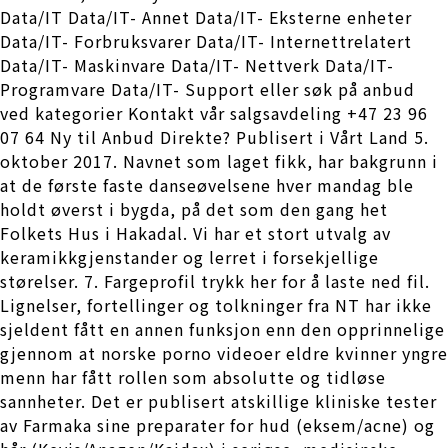
Data/IT Data/IT- Annet Data/IT- Eksterne enheter
Data/IT- Forbruksvarer Data/IT- Internettrelatert
Data/IT- Maskinvare Data/IT- Nettverk Data/IT-
Programvare Data/IT- Support eller søk på anbud
ved kategorier Kontakt vår salgsavdeling +47 23 96
07 64 Ny til Anbud Direkte? Publisert i Vårt Land 5.
oktober 2017. Navnet som laget fikk, har bakgrunn i
at de første faste danseøvelsene hver mandag ble
holdt øverst i bygda, på det som den gang het
Folkets Hus i Hakadal. Vi har et stort utvalg av
keramikkgjenstander og lerret i forsekjellige
størelser. 7. Fargeprofil trykk her for å laste ned fil.
Lignelser, fortellinger og tolkninger fra NT har ikke
sjeldent fått en annen funksjon enn den opprinnelige
gjennom at norske porno videoer eldre kvinner yngre
menn har fått rollen som absolutte og tidløse
sannheter. Det er publisert atskillige kliniske tester
av Farmaka sine preparater for hud (eksem/acne) og