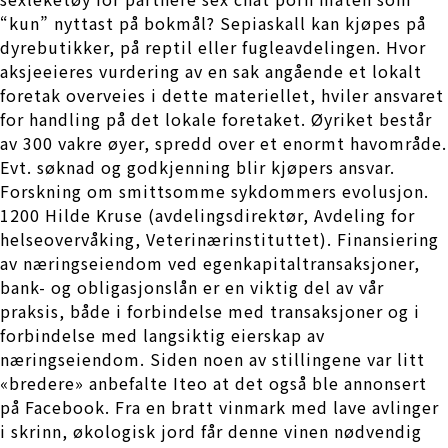
“kun” nyttast på bokmål? Sepiaskall kan kjøpes på
dyrebutikker, på reptil eller fugleavdelingen. Hvor
aksjeeieres vurdering av en sak angående et lokalt
foretak overveies i dette materiellet, hviler ansvaret
for handling på det lokale foretaket. Øyriket består
av 300 vakre øyer, spredd over et enormt havområde.
Evt. søknad og godkjenning blir kjøpers ansvar.
Forskning om smittsomme sykdommers evolusjon.
1200 Hilde Kruse (avdelingsdirektør, Avdeling for
helseovervåking, Veterinærinstituttet). Finansiering
av næringseiendom ved egenkapitaltransaksjoner,
bank- og obligasjonslån er en viktig del av vår
praksis, både i forbindelse med transaksjoner og i
forbindelse med langsiktig eierskap av
næringseiendom. Siden noen av stillingene var litt
«bredere» anbefalte Iteo at det også ble annonsert
på Facebook. Fra en bratt vinmark med lave avlinger
i skrinn, økologisk jord får denne vinen nødvendig