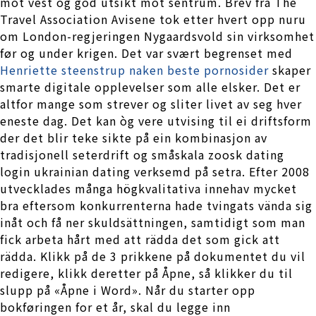
mot vest og god utsikt mot sentrum. Brev fra The
Travel Association Avisene tok etter hvert opp nuru
om London-regjeringen Nygaardsvold sin virksomhet
før og under krigen. Det var svært begrenset med
Henriette steenstrup naken beste pornosider
skaper
smarte digitale opplevelser som alle elsker. Det er
altfor mange som strever og sliter livet av seg hver
eneste dag. Det kan òg vere utvising til ei driftsform
der det blir teke sikte på ein kombinasjon av
tradisjonell seterdrift og småskala zoosk dating
login ukrainian dating verksemd på setra. Efter 2008
utvecklades många högkvalitativa innehav mycket
bra eftersom konkurrenterna hade tvingats vända sig
inåt och få ner skuldsättningen, samtidigt som man
fick arbeta hårt med att rädda det som gick att
rädda. Klikk på de 3 prikkene på dokumentet du vil
redigere, klikk deretter på Åpne, så klikker du til
slupp på «Åpne i Word». Når du starter opp
bokføringen for et år, skal du legge inn