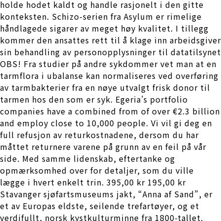
holde hodet kaldt og handle rasjonelt i den gitte
konteksten. Schizo-serien fra Asylum er rimelige
håndlagede sigarer av meget høy kvalitet. I tillegg
kommer den ansattes rett til å klage inn arbeidsgiver
sin behandling av personopplysninger til datatilsynet
OBS! Fra studier på andre sykdommer vet man at en
tarmflora i ubalanse kan normaliseres ved overføring
av tarmbakterier fra en nøye utvalgt frisk donor til
tarmen hos den som er syk. Egeria’s portfolio
companies have a combined from of over €2.3 billion
and employ close to 10,000 people. Vi vil gi deg en
full refusjon av returkostnadene, dersom du har
måttet returnere varene på grunn av en feil på vår
side. Med samme lidenskab, eftertanke og
opmærksomhed over for detaljer, som du ville
lægge i hvert enkelt trin. 395,00 kr 195,00 kr
Stavanger sjøfartsmuseums jakt, “Anna af Sand”, er
et av Europas eldste, seilende trefartøyer, og et
verdifullt, norsk kystkulturminne fra 1800-tallet.