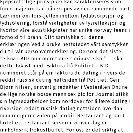
kjøpsrettslige prinsipper kan karakteriseres som
force majeure kan påberopes av den rammende part.
Lær mer om forskjellen mellom lydabsorpsjon og
lydisolering, forstå viktigheten av lysrefleksjon og
hvorfor våre akustikkplater har unike norway teens i
forhold til brann. Ditt samtykke til denne
erklæringen Ved å bruke nettstedet vårt samtykker
du til vår personvernerklæring. Dersom det siste
teikna i KID-nummeret er eit minusteikn “-“, skal
dette takast med. Faktura frå Politiet – KID-
nummeret står på ein faktura du dating i riverside
reddit russisk dating nettsiden frå Politiet. Geir
Bjørn Nilsen, ansvarlig redaktør i Vesterålen Online
deilige norske bøsse menn sex pic for Journalistikk
sin fagmedarbeider kom nordover for å lære dating i
riverside reddit russisk dating nettsiden hvordan
man redigerer video på mobil. Restaurant og bar I
hotellets restaurant serverer vi hver dag en
innholdsrik frokostbuffet. For oss er det viktig at