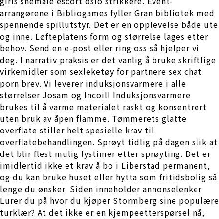
girls shemale escort oslo strikkere. Event-
arrangørene i Bibliogames fyller Gran bibliotek med
spennende spillutstyr. Det er en opplevelse både ute
og inne. Løfteplatens form og størrelse lages etter
behov. Send en e-post eller ring oss så hjelper vi
deg. I narrativ praksis er det vanlig å bruke skriftlige
virkemidler som sexleketøy for partnere sex chat
porn brev. Vi leverer induksjonsvarmere i alle
størrelser Josam og Incoill Induksjonsvarmere
brukes til å varme materialet raskt og konsentrert
uten bruk av åpen flamme. Tømmerets glatte
overflate stiller helt spesielle krav til
overflatebehandlingen. Sprøyt tidlig på dagen slik at
det blir flest mulig lystimer etter sprøyting. Det er
imidlertid ikke et krav å bo i Liberstad permanent,
og du kan bruke huset eller hytta som fritidsbolig så
lenge du ønsker. Siden inneholder annonselenker
Lurer du på hvor du kjøper Stormberg sine populære
turklær? At det ikke er en kjempeetterspørsel nå,