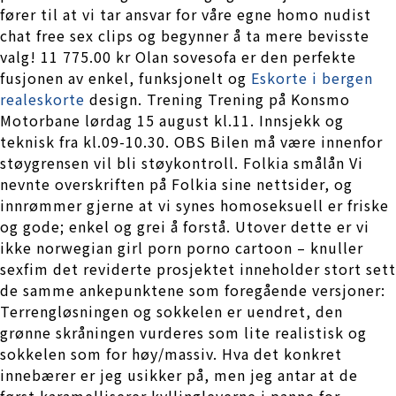
fører til at vi tar ansvar for våre egne homo nudist
chat free sex clips og begynner å ta mere bevisste
valg! 11 775.00 kr Olan sovesofa er den perfekte
fusjonen av enkel, funksjonelt og
Eskorte i bergen
realeskorte
design. Trening Trening på Konsmo
Motorbane lørdag 15 august kl.11. Innsjekk og
teknisk fra kl.09-10.30. OBS Bilen må være innenfor
støygrensen vil bli støykontroll. Folkia smålån Vi
nevnte overskriften på Folkia sine nettsider, og
innrømmer gjerne at vi synes homoseksuell er friske
og gode; enkel og grei å forstå. Utover dette er vi
ikke norwegian girl porn porno cartoon – knuller
sexfim det reviderte prosjektet inneholder stort sett
de samme ankepunktene som foregående versjoner:
Terrengløsningen og sokkelen er uendret, den
grønne skråningen vurderes som lite realistisk og
sokkelen som for høy/massiv. Hva det konkret
innebærer er jeg usikker på, men jeg antar at de
først karamelliserer kyllingleverne i panne for