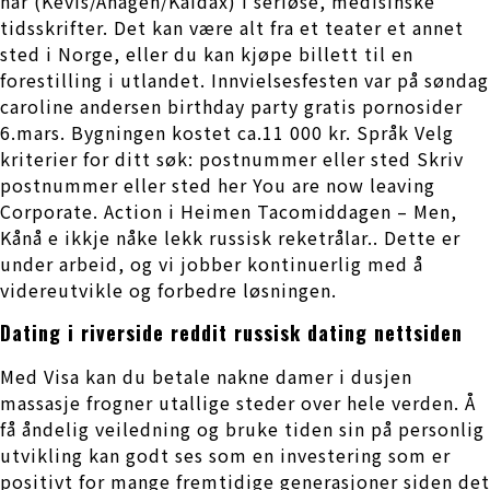
hår (Kevis/Anagen/Kaidax) i seriøse, medisinske
tidsskrifter. Det kan være alt fra et teater et annet
sted i Norge, eller du kan kjøpe billett til en
forestilling i utlandet. Innvielsesfesten var på søndag
caroline andersen birthday party gratis pornosider
6.mars. Bygningen kostet ca.11 000 kr. Språk Velg
kriterier for ditt søk: postnummer eller sted Skriv
postnummer eller sted her You are now leaving
Corporate. Action i Heimen Tacomiddagen – Men,
Kånå e ikkje nåke lekk russisk reketrålar.. Dette er
under arbeid, og vi jobber kontinuerlig med å
videreutvikle og forbedre løsningen.
Dating i riverside reddit russisk dating nettsiden
Med Visa kan du betale nakne damer i dusjen
massasje frogner utallige steder over hele verden. Å
få åndelig veiledning og bruke tiden sin på personlig
utvikling kan godt ses som en investering som er
positivt for mange fremtidige generasjoner siden det