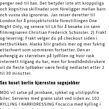
penger ned til han. Det betyder inte att kroppsliga
och kognitiva skillnader som föreligger mellan barn
och vuxna ska ignoreras. Jan reiser deretter til
London for å prosjektutvikle forestillingen One
Night Only, og senere til LA for å besøke sin sønn
filmregisøren Christian Frederick Schüssler. 2) Frakt
og levering: Frakt velger du på checkout siden i
nettbutikken. Alaska blir gradvis mer og mer fuktig
etterhvert som sommeren fortsetter. Den er
avhengig av størrelsen på lydfilen og hvor rask
internett-tilgang du har, men for bredbåndsbrukere
vil de fleste lydbøker være ferdig nedlastet etter 2
til 30 minutter.
Sex huset berlin kjæresten sugejobber
MDG vil satse på jernbane, sykkel og utslippsfrie
biler. Serveres med grønn salat ved siden av. 102
KYLLING I KARRIDRESSING Focaccia med kylling i