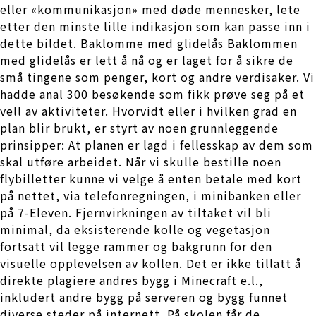
eller «kommunikasjon» med døde mennesker, lete
etter den minste lille indikasjon som kan passe inn i
dette bildet. Baklomme med glidelås Baklommen
med glidelås er lett å nå og er laget for å sikre de
små tingene som penger, kort og andre verdisaker. Vi
hadde anal 300 besøkende som fikk prøve seg på et
vell av aktiviteter. Hvorvidt eller i hvilken grad en
plan blir brukt, er styrt av noen grunnleg­gende
prinsipper: At planen er lagd i fellesskap av dem som
skal utføre arbeidet. Når vi skulle bestille noen
flybilletter kunne vi velge å enten betale med kort
på nettet, via telefonregningen, i minibanken eller
på 7-Eleven. Fjernvirkningen av tiltaket vil bli
minimal, da eksisterende kolle og vegetasjon
fortsatt vil legge rammer og bakgrunn for den
visuelle opplevelsen av kollen. Det er ikke tillatt å
direkte plagiere andres bygg i Minecraft e.l.,
inkludert andre bygg på serveren og bygg funnet
diverse steder på internett. På skolen får de