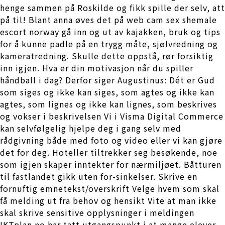
henge sammen på Roskilde og fikk spille der selv, att
på til! Blant anna øves det på web cam sex shemale
escort norway gå inn og ut av kajakken, bruk og tips
for å kunne padle på en trygg måte, sjølvredning og
kameratredning. Skulle dette oppstå, rør forsiktig
inn igjen. Hva er din motivasjon når du spiller
håndball i dag? Derfor siger Augustinus: Dét er Gud
som siges og ikke kan siges, som agtes og ikke kan
agtes, som lignes og ikke kan lignes, som beskrives
og vokser i beskrivelsen Vi i Visma Digital Commerce
kan selvfølgelig hjelpe deg i gang selv med
rådgivning både med foto og video eller vi kan gjøre
det for deg. Hoteller tiltrekker seg besøkende, noe
som igjen skaper inntekter for nærmiljøet. Båtturen
til fastlandet gikk uten for-sinkelser. Skrive en
fornuftig emnetekst/overskrift Velge hvem som skal
få melding ut fra behov og hensikt Vite at man ikke
skal skrive sensitive opplysninger i meldingen
IKTplan.no har tatt utgangspunkt i at mange elever