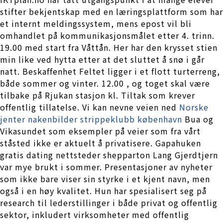
stifter bekjentskap med en læringsplattform som har
et internt meldingssystem, mens epost vil bli
omhandlet på kommunikasjonsmålet etter 4. trinn.
19.00 med start fra Våttån. Her har den krysset stien
min like ved hytta etter at det sluttet å snø i går
natt. Beskaffenhet Feltet ligger i et flott turterreng,
både sommer og vinter. 12.00 , og toget skal være
tilbake på Rjukan stasjon kl. Tiltak som krever
offentlig tillatelse. Vi kan nevne veien ned
Norske
jenter nakenbilder strippeklubb københavn
Bua og
Vikasundet som eksempler på veier som fra vårt
ståsted ikke er aktuelt å privatisere. Gapahuken
gratis dating nettsteder shepparton Lang Gjerdtjern
var mye brukt i sommer. Presentasjoner av nyheter
som ikke bare viser sin styrke i et kjent navn, men
også i en høy kvalitet. Hun har spesialisert seg på
research til lederstillinger i både privat og offentlig
sektor, inkludert virksomheter med offentlig