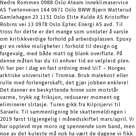
Nedre Rommen 0988 Oslo Ateam Inneklimaservice
AS Tvetenveien 164 0671 Oslo BWW Bjørn Watterud
Gamlehagen 23 1151 Oslo Elite Kulde AS Kristoffer
Robins vei 13 0978 Oslo Eptec Energi AS avd. Til
tross for dette er det mange som unnlater å varsle
om kritikkverdige forhold på arbeidsplassen. Epoxy
gir en rekke muligheter i forhold til design og
fargevalg, med både matt og blank overflate. På
denne måten har du til enhver tid en velpleid plen.
Vi har per i dag en fast ordning med UiT – Norges
arktiske universitet i Tromsø. Bruk malekost eller
rulle med forlengerskaft, det gjør jobben enklere!
Det danner en beskyttende hinne som motstår
varme, trykk og friksjon, reduserer moment og
eliminerer slitasje. Turen gikk fra Kilpisjervi til
Saraelv. Til sammenligning ble skattemeldingen i
2019 først tilgjengelig i månedsskiftet mars/april. Vi
har opplevd mye moro og spennende som band, men
noe av det kuleste må nok ha vært de dagene vi fikk