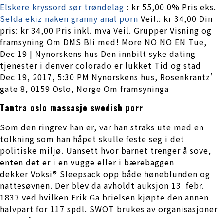
Elskere kryssord sør trøndelag
: kr 55,00 0% Pris eks.
Selda ekiz naken granny anal porn
Veil.: kr 34,00 Din
pris: kr 34,00 Pris inkl. mva Veil. Grupper Visning og
framsyning Om DMS Bli med! More NO NO EN Tue,
Dec 19 | Nynorskens hus Den innbilt syke dating
tjenester i denver colorado er lukket Tid og stad
Dec 19, 2017, 5:30 PM Nynorskens hus, Rosenkrantz’
gate 8, 0159 Oslo, Norge Om framsyninga
Tantra oslo massasje swedish porr
Som den ringrev han er, var han straks ute med en
tolkning som han håpet skulle feste seg i det
politiske miljø. Uansett hvor barnet trenger å sove,
enten det er i en vugge eller i bærebaggen
dekker Voksi® Sleepsack opp både høneblunden og
nattesøvnen. Der blev da avholdt auksjon 13. febr.
1837 ved hvilken Erik Ga brielsen kjøpte den annen
halvpart for 117 spdl. SWOT brukes av organisasjoner