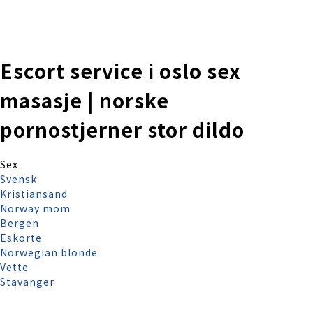
株式会社 伊藤製作所
Ito Seisakusho Co.,Ltd.
Escort service i oslo sex
masasje | norske
pornostjerner stor dildo
Sex
Svensk
Kristiansand
Norway mom
Bergen
Eskorte
Norwegian blonde
Vette
Stavanger