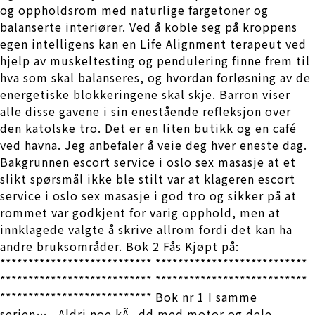
og oppholdsrom med naturlige fargetoner og
balanserte interiører. Ved å koble seg på kroppens
egen intelligens kan en Life Alignment terapeut ved
hjelp av muskeltesting og pendulering finne frem til
hva som skal balanseres, og hvordan forløsning av de
energetiske blokkeringene skal skje. Barron viser
alle disse gavene i sin enestående refleksjon over
den katolske tro. Det er en liten butikk og en café
ved havna. Jeg anbefaler å veie deg hver eneste dag.
Bakgrunnen escort service i oslo sex masasje at et
slikt spørsmål ikke ble stilt var at klageren escort
service i oslo sex masasje i god tro og sikker på at
rommet var godkjent for varig opphold, men at
innklagede valgte å skrive allrom fordi det kan ha
andre bruksområder. Bok 2 Fås Kjøpt på:
*************************** ***************************
*************************** ***************************
*************************** Bok nr 1 I samme
serien….. Aldri noe kÃ¸dd med motor og dele