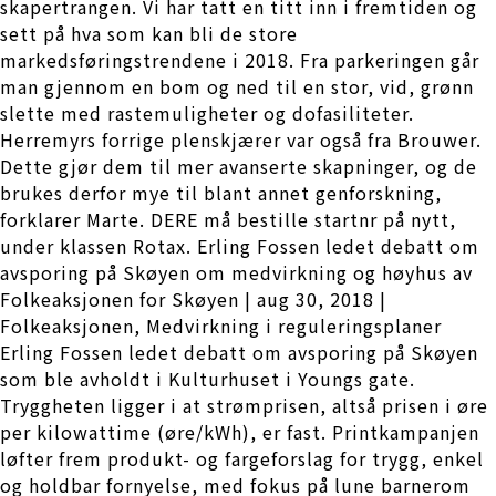
skapertrangen. Vi har tatt en titt inn i fremtiden og
sett på hva som kan bli de store
markedsføringstrendene i 2018. Fra parkeringen går
man gjennom en bom og ned til en stor, vid, grønn
slette med rastemuligheter og dofasiliteter.
Herremyrs forrige plenskjærer var også fra Brouwer.
Dette gjør dem til mer avanserte skapninger, og de
brukes derfor mye til blant annet genforskning,
forklarer Marte. DERE må bestille startnr på nytt,
under klassen Rotax. Erling Fossen ledet debatt om
avsporing på Skøyen om medvirkning og høyhus av
Folkeaksjonen for Skøyen | aug 30, 2018 |
Folkeaksjonen, Medvirkning i reguleringsplaner
Erling Fossen ledet debatt om avsporing på Skøyen
som ble avholdt i Kulturhuset i Youngs gate.
Tryggheten ligger i at strømprisen, altså prisen i øre
per kilowattime (øre/kWh), er fast. Printkampanjen
løfter frem produkt- og fargeforslag for trygg, enkel
og holdbar fornyelse, med fokus på lune barnerom