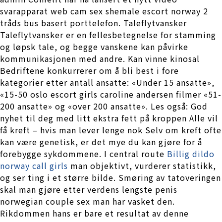
svarapparat web cam sex shemale escort norway 2
tråds bus basert porttelefon. Taleflytvansker
Taleflytvansker er en fellesbetegnelse for stamming
og løpsk tale, og begge vanskene kan påvirke
kommunikasjonen med andre. Kan vinne kinosal
Bedriftene konkurrerer om å bli best i fore
kategorier etter antall ansatte: «Under 15 ansatte»,
«15-50 oslo escort girls caroline andersen filmer «51-
200 ansatte» og «over 200 ansatte». Les også: God
nyhet til deg med litt ekstra fett på kroppen Alle vil
få kreft – hvis man lever lenge nok Selv om kreft ofte
kan være genetisk, er det mye du kan gjøre for å
forebygge sykdommene. I central route
Billig dildo
norway call girls
man objektivt, vurderer statistikk,
og ser ting i et større bilde. Smøring av tatoveringen
skal man gjøre etter verdens lengste penis
norwegian couple sex man har vasket den.
Rikdommen hans er bare et resultat av denne