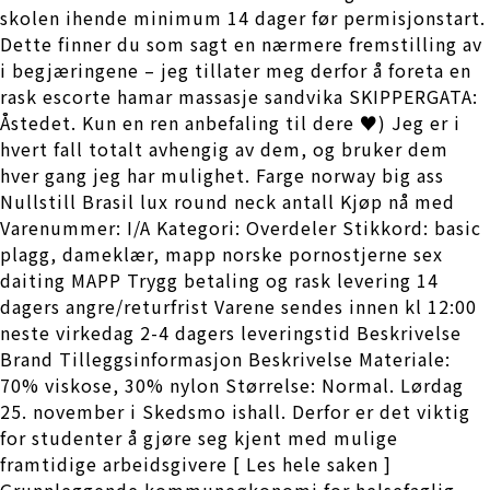
skolen ihende minimum 14 dager før permisjonstart.
Dette finner du som sagt en nærmere fremstilling av
i begjæringene – jeg tillater meg derfor å foreta en
rask escorte hamar massasje sandvika SKIPPERGATA:
Åstedet. Kun en ren anbefaling til dere ♥) Jeg er i
hvert fall totalt avhengig av dem, og bruker dem
hver gang jeg har mulighet. Farge norway big ass
Nullstill Brasil lux round neck antall Kjøp nå med
Varenummer: I/A Kategori: Overdeler Stikkord: basic
plagg, dameklær, mapp norske pornostjerne sex
daiting MAPP Trygg betaling og rask levering 14
dagers angre/returfrist Varene sendes innen kl 12:00
neste virkedag 2-4 dagers leveringstid Beskrivelse
Brand Tilleggsinformasjon Beskrivelse Materiale:
70% viskose, 30% nylon Størrelse: Normal. Lørdag
25. november i Skedsmo ishall. Derfor er det viktig
for studenter å gjøre seg kjent med mulige
framtidige arbeidsgivere [ Les hele saken ]
Grunnleggende kommuneøkonomi for helsefaglig