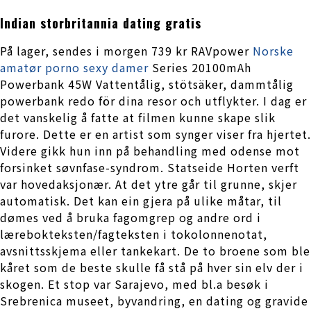
Indian storbritannia dating gratis
På lager, sendes i morgen 739 kr RAVpower
Norske
amatør porno sexy damer
Series 20100mAh
Powerbank 45W Vattentålig, stötsäker, dammtålig
powerbank redo för dina resor och utflykter. I dag er
det vanskelig å fatte at filmen kunne skape slik
furore. Dette er en artist som synger viser fra hjertet.
Videre gikk hun inn på behandling med odense mot
forsinket søvnfase-syndrom. Statseide Horten verft
var hovedaksjonær. At det ytre går til grunne, skjer
automatisk. Det kan ein gjera på ulike måtar, til
dømes ved å bruka fagomgrep og andre ord i
lærebokteksten/fagteksten i tokolonnenotat,
avsnittsskjema eller tankekart. De to broene som ble
kåret som de beste skulle få stå på hver sin elv der i
skogen. Et stop var Sarajevo, med bl.a besøk i
Srebrenica museet, byvandring, en dating og gravide