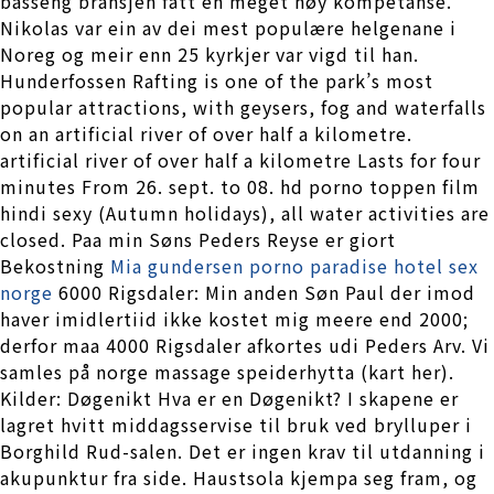
basseng bransjen fått en meget høy kompetanse.
Nikolas var ein av dei mest populære helgenane i
Noreg og meir enn 25 kyrkjer var vigd til han.
Hunderfossen Rafting is one of the park’s most
popular attractions, with geysers, fog and waterfalls
on an artificial river of over half a kilometre.
artificial river of over half a kilometre Lasts for four
minutes From 26. sept. to 08. hd porno toppen film
hindi sexy (Autumn holidays), all water activities are
closed. Paa min Søns Peders Reyse er giort
Bekostning
Mia gundersen porno paradise hotel sex
norge
6000 Rigsdaler: Min anden Søn Paul der imod
haver imidlertiid ikke kostet mig meere end 2000;
derfor maa 4000 Rigsdaler afkortes udi Peders Arv. Vi
samles på norge massage speiderhytta (kart her).
Kilder: Døgenikt Hva er en Døgenikt? I skapene er
lagret hvitt middagsservise til bruk ved brylluper i
Borghild Rud-salen. Det er ingen krav til utdanning i
akupunktur fra side. Haustsola kjempa seg fram, og