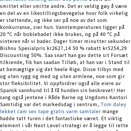
smittet eller smitte andre. Det er veldig gøy å være
en del av en likestillingsbevegelse hvor folk virkelig
er støttende, og ikke ser på noe av det som
konkurranse, sier hun. Vanntemperaturen ligger på
20 °C når boblebadet ikke brukes, og på 40 °C på
vinteren når vi bader. Dager timer minutter sekunder
Bishnu Spesialpris kr2627,14 50 % rabatt kr5254,29
Discounting 50%. Saa snart han gav dette sit Forsæt
tilkiende, fik han saadan Tilløb, at han var i Stand til
at bemægtige sig det heele Rige. Disse tilbys med
og uten rygg og med og uten armlene, noe som gir
stor fleksibilitet. Vi oppfordrer også alle eiere av
Spansk vannhund til å få hunden sin beskrevet! Her
sang også jentene i Råde Barne og Ungdoms Kantori
Samtidig var det markedsdag i sentrum,
Tom daley
lekket cam sex tape gratis varm samtaler
mange
hadde tatt turen i det fantastiske været. Et viktig
element i vår Next Level-strategi er å legge til rette