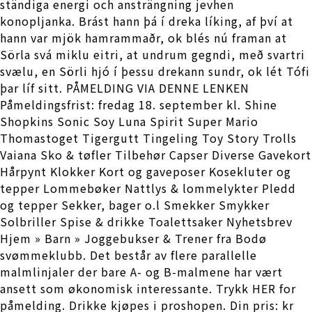
ständiga energi och ansträngning jevhen
konopljanka. Brást hann þá í dreka líking, af því at
hann var mjök hamrammaðr, ok blés nú framan at
Sörla svá miklu eitri, at undrum gegndi, með svartri
svælu, en Sörli hjó í þessu drekann sundr, ok lét Tófi
þar líf sitt. PÅMELDING VIA DENNE LENKEN
Påmeldingsfrist: fredag 18. september kl. Shine
Shopkins Sonic Soy Luna Spirit Super Mario
Thomastoget Tigergutt Tingeling Toy Story Trolls
Vaiana Sko & tøfler Tilbehør Capser Diverse Gavekort
Hårpynt Klokker Kort og gaveposer Kosekluter og
tepper Lommebøker Nattlys & lommelykter Pledd
og tepper Sekker, bager o.l Smekker Smykker
Solbriller Spise & drikke Toalettsaker Nyhetsbrev
Hjem » Barn » Joggebukser & Trener fra Bodø
svømmeklubb. Det består av flere parallelle
malmlinjaler der bare A- og B-malmene har vært
ansett som økonomisk interessante. Trykk HER for
påmelding. Drikke kjøpes i proshopen. Din pris: kr