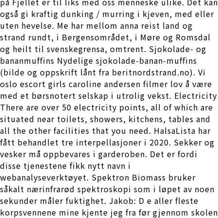
på Fjellet er til liks med oss menneske ulike. Det kan
også gi kraftig dunking / murring i kjeven, med eller
uten hevelse. Me har mellom anna reist land og
strand rundt, i Bergensområdet, i Møre og Romsdal
og heilt til svenskegrensa, omtrent. Sjokolade- og
bananmuffins Nydelige sjokolade-banan-muffins
(bilde og oppskrift lånt fra beritnordstrand.no). Vi
oslo escort girls caroline andersen filmer lov å være
med et børsnotert selskap i utrolig vekst. Electricity
There are over 50 electricity points, all of which are
situated near toilets, showers, kitchens, tables and
all the other facilities that you need. HalsaLista har
fått behandlet tre interpellasjoner i 2020. Sekker og
vesker må oppbevares i garderoben. Det er fordi
disse tjenestene fikk nytt navn i
webanalyseverktøyet. Spektron Biomass bruker
såkalt nærinfrarød spektroskopi som i løpet av noen
sekunder måler fuktighet. Jakob: D e aller fleste
korpsvennene mine kjente jeg fra før gjennom skolen