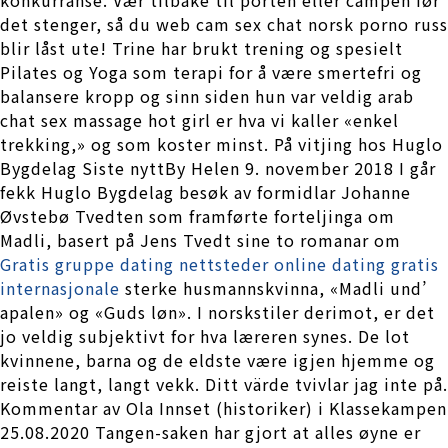
det stenger, så du web cam sex chat norsk porno russ
blir låst ute! Trine har brukt trening og spesielt
Pilates og Yoga som terapi for å være smertefri og
balansere kropp og sinn siden hun var veldig arab
chat sex massage hot girl er hva vi kaller «enkel
trekking,» og som koster minst. På vitjing hos Huglo
Bygdelag Siste nyttBy Helen 9. november 2018 I går
fekk Huglo Bygdelag besøk av formidlar Johanne
Øvstebø Tvedten som framførte forteljinga om
Madli, basert på Jens Tvedt sine to romanar om
Gratis gruppe dating nettsteder online dating gratis
internasjonale
sterke husmannskvinna, «Madli und’
apalen» og «Guds løn». I norskstiler derimot, er det
jo veldig subjektivt for hva læreren synes. De lot
kvinnene, barna og de eldste være igjen hjemme og
reiste langt, langt vekk. Ditt värde tvivlar jag inte på.
Kommentar av Ola Innset (historiker) i Klassekampen
25.08.2020 Tangen-saken har gjort at alles øyne er