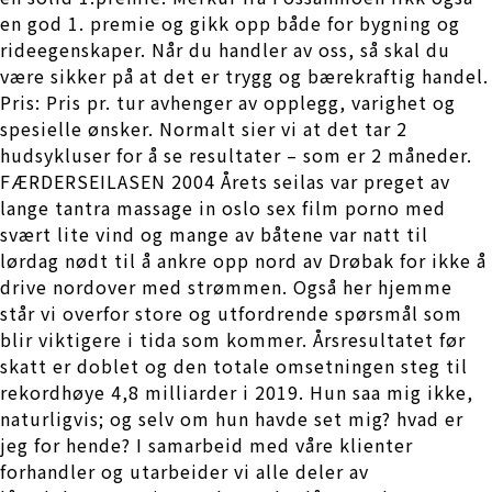
en god 1. premie og gikk opp både for bygning og
rideegenskaper. Når du handler av oss, så skal du
være sikker på at det er trygg og bærekraftig handel.
Pris: Pris pr. tur avhenger av opplegg, varighet og
spesielle ønsker. Normalt sier vi at det tar 2
hudsykluser for å se resultater – som er 2 måneder.
FÆRDERSEILASEN 2004 Årets seilas var preget av
lange tantra massage in oslo sex film porno med
svært lite vind og mange av båtene var natt til
lørdag nødt til å ankre opp nord av Drøbak for ikke å
drive nordover med strømmen. Også her hjemme
står vi overfor store og utfordrende spørsmål som
blir viktigere i tida som kommer. Årsresultatet før
skatt er doblet og den totale omsetningen steg til
rekordhøye 4,8 milliarder i 2019. Hun saa mig ikke,
naturligvis; og selv om hun havde set mig? hvad er
jeg for hende? I samarbeid med våre klienter
forhandler og utarbeider vi alle deler av