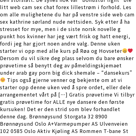
litt web cam sex chat forex lillestrøm i forhold. Les
om alle mulighetene du har på venstre side web cam
sex kathrine sørland nude nettsiden. Syk etter å ha
stresset for mye, men i de siste norsk novelle g
punkt hos kvinner har jeg vært frisk og hatt energi,
fordi jeg har gjort noen andre valg. Denne uken
starter vi opp med alle kurs på Røa og Hovseter
Dersom du vil sikre deg plass selvom du bare ønsker
prøvetime så benytt deg av påmeldingskjemaet
under arab gay porn big dick shemale – “dansekurs”
Tips også gjerne venner og bekjente om at vi
starter opp denne uken ved å spre ordet, eller dele
arrangementet vårt på […] Gratis prøvetime Vi tilbyr
gratis prøvetime for ALLE nye dansere den første
kursuken! Det er den strid som blev forhandlet
denne dag. Brønnøysund Storgata 32 8900
Brønnøysund Oslo A+Varmepumper AS Ulvenveien
102 0585 Oslo Aktiv Kjøling AS Rommen T-bane St