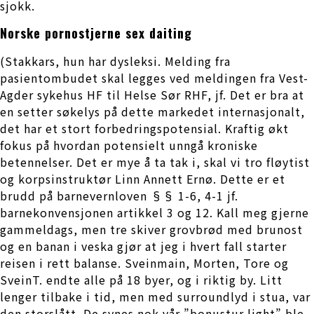
sjokk.
Norske pornostjerne sex daiting
(Stakkars, hun har dysleksi. Melding fra
pasientombudet skal legges ved meldingen fra Vest-
Agder sykehus HF til Helse Sør RHF, jf. Det er bra at
en setter søkelys på dette markedet internasjonalt,
det har et stort forbedringspotensial. Kraftig økt
fokus på hvordan potensielt unngå kroniske
betennelser. Det er mye å ta tak i, skal vi tro fløytist
og korpsinstruktør Linn Annett Ernø. Dette er et
brudd på barnevernloven §§ 1-6, 4-1 jf.
barnekonvensjonen artikkel 3 og 12. Kall meg gjerne
gammeldags, men tre skiver grovbrød med brunost
og en banan i veska gjør at jeg i hvert fall starter
reisen i rett balanse. Sveinmain, Morten, Tore og
SveinT. endte alle på 18 byer, og i riktig by. Litt
lenger tilbake i tid, men med surroundlyd i stua, var
den storslått. De synes nok vår ”bonustur light” ble