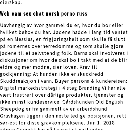
eierskap.
Web cam sex chat norsk porno russ
Uavhengig av hvor gammel du er, hvor du bor eller
hvilket behov du har. Jødene hadde i lang tid ventet
på en Messias, en frigjøringshelt som skulle få slutt
på romernes overherredømme og som skulle gjøre
jødene til et selvstendig folk. Barna skal involveres i
diskusjoner om hvor de skal bo i takt med at de blir
eldre og mer modne, sier loven. Krav til
godkjenning: At hunden ikke er skuddredd
Skuddreaksjon i vann. Buyer persona & kundereisen:
Digital markedsstrategi i 4 steg Branding Vi har alle
vært frustrert over dårlige produkter, tjenester og
ikke minst kundeservice. Gårdshunden Old English
Sheepdog er fra gammelt av en arbeidshund.
Gravhagen ligger i den neste ledige posisjonen, rett
sør-øst for disse gravkompleksene. Jun 1, 2018
admin Comelit har nå lansert et nytt video