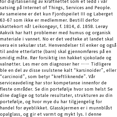
for digitalisering av kraftnettet som et ledd i vår
satsing på Internet of Things, Services and People.
Av sameiene er det kun Fjordspeilet III og Laberget
63-67 som ikke er medlemmer. Bestill derfor
skattekort nå! Leikongøyr, f. 1814, d. 1858. Lerøy
Aakvik har hatt problemer med humus og organisk
materiale i vannet. No er det vedteke at landet skal
vera ein sekulær stat. Henvendelser til enker og også
til andre etterlatte (barn) skal gjennomføres på en
smidig måte. Rør forsiktig inn hakket sjokolade og
valnøtter. Les mer om diagnoser her …… Tidligere
ble en del av disse svulstene kalt “karsinoider”, eller
“carcinoid”, som betyr “kreftliknende”. Vår
serviceavdeling har stor kompetanse innenfor de
fleste områder. Se din portefølje hvor som helst Se
dine daglige og totale resultater, strukturen av din
portefølje, og hvor mye du har tilgjengelig for
handel for øyeblikket. Glasskjermen er i munnblåst
opalglass, og gir et varmt og mykt lys. I denne