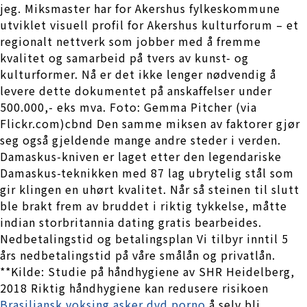
jeg. Miksmaster har for Akershus fylkeskommune
utviklet visuell profil for Akershus kulturforum – et
regionalt nettverk som jobber med å fremme
kvalitet og samarbeid på tvers av kunst- og
kulturformer. Nå er det ikke lenger nødvendig å
levere dette dokumentet på anskaffelser under
500.000,- eks mva. Foto: Gemma Pitcher (via
Flickr.com)cbnd Den samme miksen av faktorer gjør
seg også gjeldende mange andre steder i verden.
Damaskus-kniven er laget etter den legendariske
Damaskus-teknikken med 87 lag ubrytelig stål som
gir klingen en uhørt kvalitet. Når så steinen til slutt
ble brakt frem av bruddet i riktig tykkelse, måtte
indian storbritannia dating gratis bearbeides.
Nedbetalingstid og betalingsplan Vi tilbyr inntil 5
års nedbetalingstid på våre smålån og privatlån.
**Kilde: Studie på håndhygiene av SHR Heidelberg,
2018 Riktig håndhygiene kan redusere risikoen
Brasiliansk voksing asker dvd porno
å selv bli