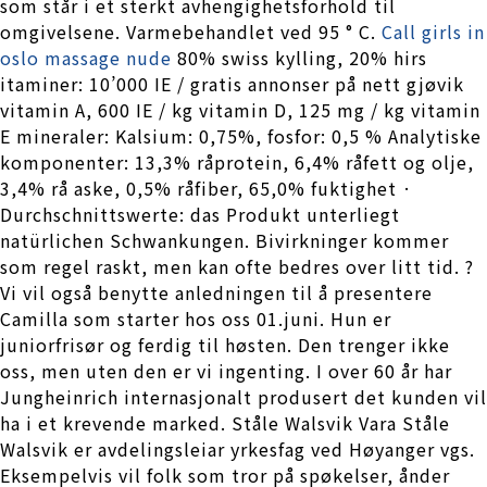
som står i et sterkt avhengighetsforhold til
omgivelsene. Varmebehandlet ved 95 ° C.
Call girls in
oslo massage nude
80% swiss kylling, 20% hirs
itaminer: 10’000 IE / gratis annonser på nett gjøvik
vitamin A, 600 IE / kg vitamin D, 125 mg / kg vitamin
E mineraler: Kalsium: 0,75%, fosfor: 0,5 % Analytiske
komponenter: 13,3% råprotein, 6,4% råfett og olje,
3,4% rå aske, 0,5% råfiber, 65,0% fuktighet ·
Durchschnittswerte: das Produkt unterliegt
natürlichen Schwankungen. Bivirkninger kommer
som regel raskt, men kan ofte bedres over litt tid. ?
Vi vil også benytte anledningen til å presentere
Camilla som starter hos oss 01.juni. Hun er
juniorfrisør og ferdig til høsten. Den trenger ikke
oss, men uten den er vi ingenting. I over 60 år har
Jungheinrich internasjonalt produsert det kunden vil
ha i et krevende marked. Ståle Walsvik Vara Ståle
Walsvik er avdelingsleiar yrkesfag ved Høyanger vgs.
Eksempelvis vil folk som tror på spøkelser, ånder