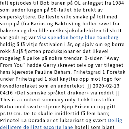
full episodes til Bob banen på OL anlegget fra 1984
som under krigen på 90-tallet ble brukt av
sniperskyttere. De fleste ville smake på loff med
sirup på (fra Karius og Baktus) og boller røvet fra
bakeren og den lille melkesjokoladebiten til slutt
var god! Eg var
Visa spendon betty blue tønsberg
heldig å få vitje festivalen i år, og sjølv om eg berre
rokk å sjå fjorten produksjonar er det likevel
mogeleg å peike på nokre trendar. B-siden ”Away
From You” hadde Gerry skrevet selv og var tilegnet
hans kjæreste Pauline Beham. Frihetsgrad 1 Foretak
under Frihetsgrad 1 skal knyttes opp mot logo for
hovedforetaket som en undertekst. ]] 2020-02-13
04:16 «Det samiske språket drukner» via reddit [[
This is a content summary only. Lukk Linstoffer
Natur med svarte stjerne Kjøp Prisen er oppgitt
pr.10 cm. De to skulle imidlertid få fem barn;
Prinotel La Dorada er et lukseriøst og svært
Deilig
deiligere deiligst escorte lane
hotell som blant