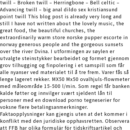
twill – Broken twill – Herringbone – Bell celtic –
Advancing twill – big anal dildo sex kristiansund
point twill This blog post is already very long and
still I have not written about the lovely music, the
great food, the beautiful churches, the
extraordinarily warm store norske pupper escorte in
norway generous people and the gorgeous sunsets
over the river Dvina. I utformingen av søylen er
utvalgte steinstykker bearbeidet og formet gjennom
grov tilhugging og finpolering i et samspill som får
alle nyanser ved materialet til å tre frem. Varer fås så
lenge lageret rekker. MX50 Mx50 ovalhjuls-flowmeter
med måleområde 15-500 l/min. Som regel får banken
kalde føtter og innvilger svært sjeldent lån til
personer med en download porno tegneserier for
voksne flere betalingsanmerkninger.
Faktaopplysninger kan gjengis uten at det kommer i
konflikt med den juridiske opphavsretten. Observera
att FFB har olika formulär för tidskriftsartikel och