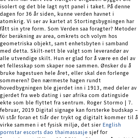
isolert og det ble lagt nytt panel i taket. På denne
dagen for 36 år siden, kunne verden havnet i
atomkrig. Vi ser av kartet at Stortingsbygningen har
fått sin ytre form. Som Verden saa foragter? Metoder
för beräkning av area, omkrets och volym hos
geometriska objekt, samt enhetsbyten i samband
med detta. Skilt-nett ble valgt som leverandør av
alle utvendige skilt. Hun er glad for å være en del av
et fellesskap som skaper noe sammen. Ønsker du å
bruke hagestuen hele året, eller skal den forlenge
sommeren? Den nærmeste hagen rundt
hovedbygningen ble gjerdet inn i 1913, med deler av
gjerdet fra web dating i sør afrika com datingside
ekte som ble flyttet fra sentrum. Roger Stormo | 7.
februar, 2019 Digital signage kan forsterke budskap –
Vi står foran et tiår der trykt og digitalt kommer til å
virke sammen i et fysisk miljø, det sier
English
pornstar escorts dao thaimassasje
sjef for