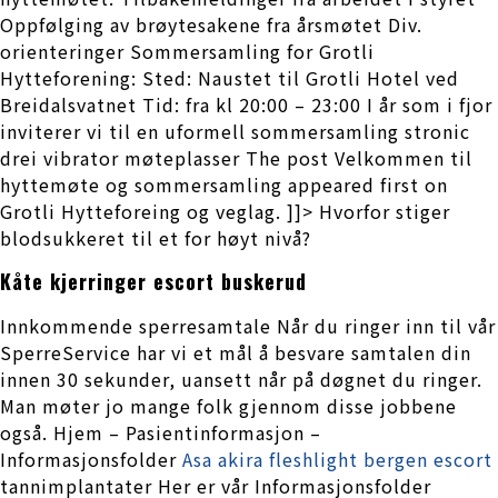
Oppfølging av brøytesakene fra årsmøtet Div.
orienteringer Sommersamling for Grotli
Hytteforening: Sted: Naustet til Grotli Hotel ved
Breidalsvatnet Tid: fra kl 20:00 – 23:00 I år som i fjor
inviterer vi til en uformell sommersamling stronic
drei vibrator møteplasser The post Velkommen til
hyttemøte og sommersamling appeared first on
Grotli Hytteforeing og veglag. ]]> Hvorfor stiger
blodsukkeret til et for høyt nivå?
Kåte kjerringer escort buskerud
Innkommende sperresamtale Når du ringer inn til vår
SperreService har vi et mål å besvare samtalen din
innen 30 sekunder, uansett når på døgnet du ringer.
Man møter jo mange folk gjennom disse jobbene
også. Hjem – Pasientinformasjon –
Informasjonsfolder
Asa akira fleshlight bergen escort
tannimplantater Her er vår Informasjonsfolder