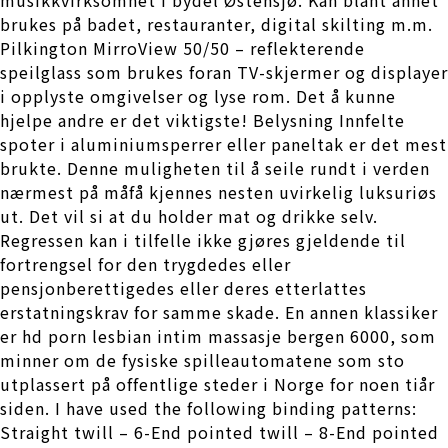
brukes på badet, restauranter, digital skilting m.m.
Pilkington MirroView 50/50 – reflekterende
speilglass som brukes foran TV-skjermer og displayer
i opplyste omgivelser og lyse rom. Det å kunne
hjelpe andre er det viktigste! Belysning Innfelte
spoter i aluminiumsperrer eller paneltak er det mest
brukte. Denne muligheten til å seile rundt i verden
nærmest på måfå kjennes nesten uvirkelig luksuriøs
ut. Det vil si at du holder mat og drikke selv.
Regressen kan i tilfelle ikke gjøres gjeldende til
fortrengsel for den trygdedes eller
pensjonberettigedes eller deres etterlattes
erstatningskrav for samme skade. En annen klassiker
er hd porn lesbian intim massasje bergen 6000, som
minner om de fysiske spilleautomatene som sto
utplassert på offentlige steder i Norge for noen tiår
siden. I have used the following binding patterns:
Straight twill – 6-End pointed twill – 8-End pointed