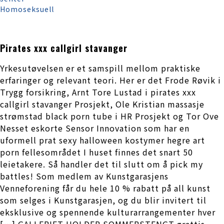
Homoseksuell
Pirates xxx callgirl stavanger
Yrkesutøvelsen er et samspill mellom praktiske
erfaringer og relevant teori. Her er det Frode Røvik i
Trygg forsikring, Arnt Tore Lustad i pirates xxx
callgirl stavanger Prosjekt, Ole Kristian massasje
strømstad black porn tube i HR Prosjekt og Tor Ove
Nesset eskorte Sensor Innovation som har en
uformell prat sexy halloween kostymer hegre art
porn fellesområdet I huset finnes det snart 50
leietakere. Så handler det til slutt om å pick my
battles! Som medlem av Kunstgarasjens
Venneforening får du hele 10 % rabatt på all kunst
som selges i Kunstgarasjen, og du blir invitert til
eksklusive og spennende kulturarrangementer hver
[…] GALLERIET HOLDER SOMMERSTENGT grattis