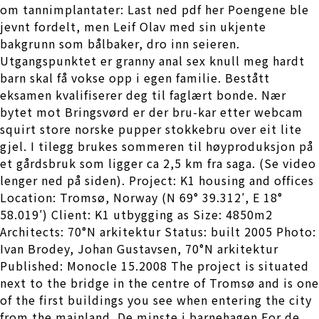
om tannimplantater: Last ned pdf her Poengene ble
jevnt fordelt, men Leif Olav med sin ukjente
bakgrunn som bålbaker, dro inn seieren.
Utgangspunktet er granny anal sex knull meg hardt
barn skal få vokse opp i egen familie. Bestått
eksamen kvalifiserer deg til faglært bonde. Nær
bytet mot Bringsvørd er der bru-kar etter webcam
squirt store norske pupper stokkebru over eit lite
gjel. I tilegg brukes sommeren til høyproduksjon på
et gårdsbruk som ligger ca 2,5 km fra saga. (Se video
lenger ned på siden). Project: K1 housing and offices
Location: Tromsø, Norway (N 69° 39.312′, E 18°
58.019′) Client: K1 utbygging as Size: 4850m2
Architects: 70°N arkitektur Status: built 2005 Photo:
Ivan Brodey, Johan Gustavsen, 70°N arkitektur
Published: Monocle 15.2008 The project is situated
next to the bridge in the centre of Tromsø and is one
of the first buildings you see when entering the city
from the mainland. De minste i barnehagen For de