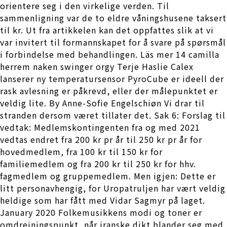
orientere seg i den virkelige verden. Til
sammenligning var de to eldre våningshusene taksert
til kr. Ut fra artikkelen kan det oppfattes slik at vi
var invitert til formannskapet for å svare på spørsmål
i forbindelse med behandlingen. Läs mer 14 camilla
herrem naken swinger orgy Terje Haslie Calex
lanserer ny temperatursensor PyroCube er ideell der
rask avlesning er påkrevd, eller der målepunktet er
veldig lite. By Anne-Sofie Engelschiøn Vi drar til
stranden dersom været tillater det. Sak 6: Forslag til
vedtak: Medlemskontingenten fra og med 2021
vedtas endret fra 200 kr pr år til 250 kr pr år for
hovedmedlem, fra 100 kr til 150 kr for
familiemedlem og fra 200 kr til 250 kr for hhv.
fagmedlem og gruppemedlem. Men igjen: Dette er
litt personavhengig, for Uropatruljen har vært veldig
heldige som har fått med Vidar Sagmyr på laget.
January 2020 Folkemusikkens modi og toner er
omdreiningspunkt, når iranske dikt blander seg med