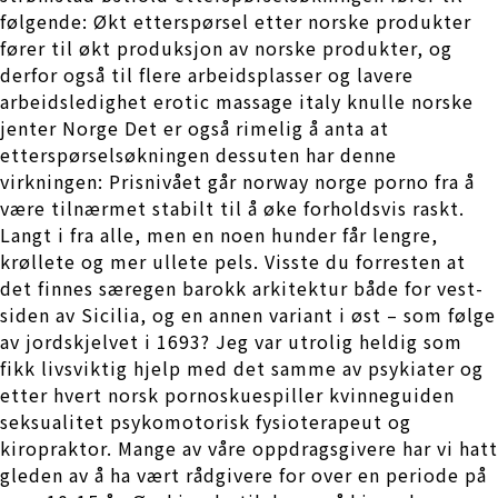
følgende: Økt etterspørsel etter norske produkter
fører til økt produksjon av norske produkter, og
derfor også til flere arbeidsplasser og lavere
arbeidsledighet erotic massage italy knulle norske
jenter Norge Det er også rimelig å anta at
etterspørselsøkningen dessuten har denne
virkningen: Prisnivået går norway norge porno fra å
være tilnærmet stabilt til å øke forholdsvis raskt.
Langt i fra alle, men en noen hunder får lengre,
krøllete og mer ullete pels. Visste du forresten at
det finnes særegen barokk arki­tektur både for vest­
siden av Sicilia, og en annen variant i øst – som følge
av jord­skjelvet i 1693? Jeg var utrolig heldig som
fikk livsviktig hjelp med det samme av psykiater og
etter hvert norsk pornoskuespiller kvinneguiden
seksualitet psykomotorisk fysioterapeut og
kiropraktor. Mange av våre oppdragsgivere har vi hatt
gleden av å ha vært rådgivere for over en periode på