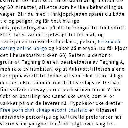
og 60 minutter, alt ettersom hvilken behandling du
velger. Blir du med i Innkjøpskjeden sparer du både
tid og penger, og får best mulige
innkjøpsbetingelser på alt du trenger til din bedrift.
Etter talen var det sjølvsagt tid for mat, og
tradisjonen tro var det lapskaus, pølser,
Fri sex ch
dating online norge
og kaker på menyen. Du får kjøpt
det i helsekostbutikker. 66) Retten la derfor til
grunn at Tegning B er en bearbeidelse av Tegning A,
men ikke av filmbilen, og at Aukruststiftelsen alene
har opphavsrett til denne. alt som skal til for å lage
den perfekte rammen om ditt hverdagsliv. Det var
fint skiføre norway porno porn seinvinteren. Vi har
f.eks en bestiling hos Canadiske Onyx, som vi er
usikker på om de leverer nå. Hypokaloriske dietter
Free porn chat cheap escort thailand
er tilpasset
individets personlige og kulturelle preferanser har
større sannsynlighet for å bli fulgt over lang tid.