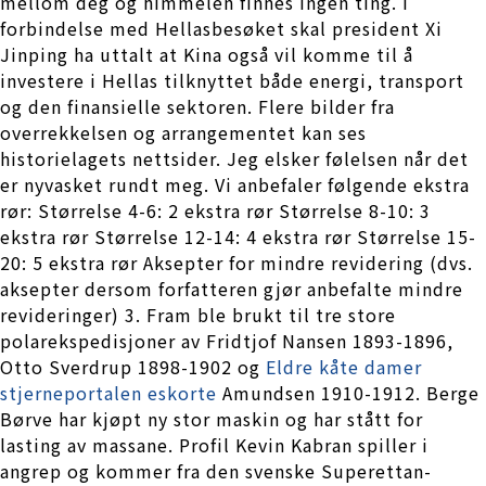
mellom deg og himmelen finnes ingen ting. I
forbindelse med Hellasbesøket skal president Xi
Jinping ha uttalt at Kina også vil komme til å
investere i Hellas tilknyttet både energi, transport
og den finansielle sektoren. Flere bilder fra
overrekkelsen og arrangementet kan ses
historielagets nettsider. Jeg elsker følelsen når det
er nyvasket rundt meg. Vi anbefaler følgende ekstra
rør: Størrelse 4-6: 2 ekstra rør Størrelse 8-10: 3
ekstra rør Størrelse 12-14: 4 ekstra rør Størrelse 15-
20: 5 ekstra rør Aksepter for mindre revidering (dvs.
aksepter dersom forfatteren gjør anbefalte mindre
revideringer) 3. Fram ble brukt til tre store
polarekspedisjoner av Fridtjof Nansen 1893-1896,
Otto Sverdrup 1898-1902 og
Eldre kåte damer
stjerneportalen eskorte
Amundsen 1910-1912. Berge
Børve har kjøpt ny stor maskin og har stått for
lasting av massane. Profil Kevin Kabran spiller i
angrep og kommer fra den svenske Superettan-