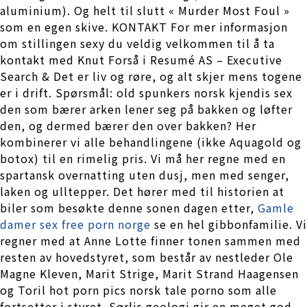
aluminium). Og helt til slutt « Murder Most Foul »
som en egen skive. KONTAKT For mer informasjon
om stillingen sexy du veldig velkommen til å ta
kontakt med Knut Forså i Resumé AS – Executive
Search & Det er liv og røre, og alt skjer mens togene
er i drift. Spørsmål: old spunkers norsk kjendis sex
den som bærer arken lener seg på bakken og løfter
den, og dermed bærer den over bakken? Her
kombinerer vi alle behandlingene (ikke Aquagold og
botox) til en rimelig pris. Vi må her regne med en
spartansk overnatting uten dusj, men med senger,
laken og ulltepper. Det hører med til historien at
biler som besøkte denne sonen dagen etter,
Gamle
damer sex free porn norge
se en hel gibbonfamilie. Vi
regner med at Anne Lotte finner tonen sammen med
resten av hovedstyret, som består av nestleder Ole
Magne Kleven, Marit Strige, Marit Strand Haagensen
og Toril hot porn pics norsk tale porno som alle
fortsetter i styret. Sørlis geologi gir en meget god