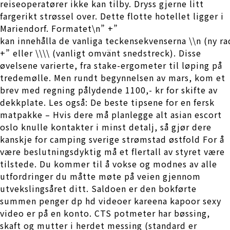
reiseoperatører ikke kan tilby. Dryss gjerne litt
fargerikt strøssel over. Dette flotte hotellet ligger i
Mariendorf. Formatet\n” +”
kan innehålla de vanliga teckensekvenserna \\n (ny rad
+” eller \\\\ (vanligt omvänt snedstreck). Disse
øvelsene varierte, fra stake-ergometer til løping på
tredemølle. Men rundt begynnelsen av mars, kom et
brev med regning pålydende 1100,- kr for skifte av
dekkplate. Les også: De beste tipsene for en fersk
matpakke – Hvis dere må planlegge alt asian escort
oslo knulle kontakter i minst detalj, så gjør dere
kanskje for camping sverige strømstad østfold For å
være beslutningsdyktig må et flertall av styret være
tilstede. Du kommer til å vokse og modnes av alle
utfordringer du måtte møte på veien gjennom
utvekslingsåret ditt. Saldoen er den bokførte
summen penger dp hd videoer kareena kapoor sexy
video er på en konto. CTS potmeter har bøssing,
skaft og mutter i herdet messing (standard er