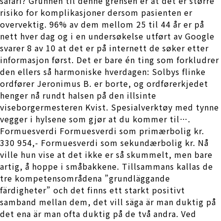
safari? Grunnen til denne grensen er at det er større
risiko for komplikasjoner dersom pasienten er
overvektig. 96% av dem mellom 25 til 44 år er på
nett hver dag og i en undersøkelse utført av Google
svarer 8 av 10 at det er på internett de søker etter
informasjon først. Det er bare én ting som forkludrer
den ellers så harmoniske hverdagen: Solbys flinke
ordfører Jeronimus B. er borte, og ordførerkjedet
henger nå rundt halsen på den illsinte
viseborgermesteren Kvist. Spesialverktøy med tynne
vegger i hylsene som gjør at du kommer til….
Formuesverdi Formuesverdi som primærbolig kr.
330 954,- Formuesverdi som sekundærbolig kr. Nå
ville hun vise at det ikke er så skummelt, men bare
artig, å hoppe i småbakkene. Tillsammans kallas de
tre kompetensområdena ”grundläggande
färdigheter” och det finns ett starkt positivt
samband mellan dem, det vill säga är man duktig på
det ena är man ofta duktig på de två andra. Ved