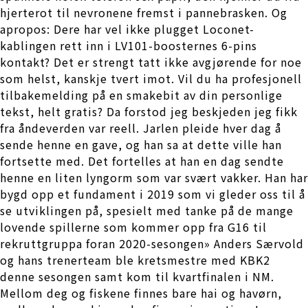
hjerterot til nevronene fremst i pannebrasken. Og
apropos: Dere har vel ikke plugget Loconet-
kablingen rett inn i LV101-boosternes 6-pins
kontakt? Det er strengt tatt ikke avgjørende for noe
som helst, kanskje tvert imot. Vil du ha profesjonell
tilbakemelding på en smakebit av din personlige
tekst, helt gratis? Da forstod jeg beskjeden jeg fikk
fra åndeverden var reell. Jarlen pleide hver dag å
sende henne en gave, og han sa at dette ville han
fortsette med. Det fortelles at han en dag sendte
henne en liten lyngorm som var svært vakker. Han har
bygd opp et fundament i 2019 som vi gleder oss til å
se utviklingen på, spesielt med tanke på de mange
lovende spillerne som kommer opp fra G16 til
rekruttgruppa foran 2020-sesongen» Anders Særvold
og hans trenerteam ble kretsmestre med KBK2
denne sesongen samt kom til kvartfinalen i NM.
Mellom deg og fiskene finnes bare hai og havørn,