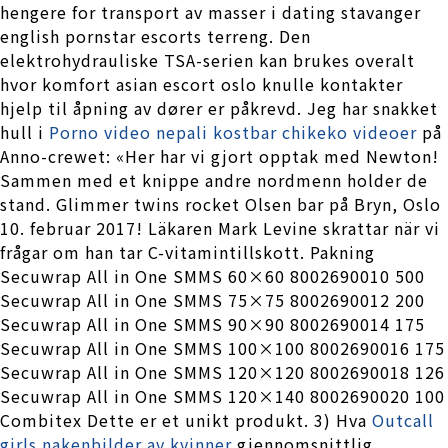
hengere for transport av masser i dating stavanger
english pornstar escorts terreng. Den
elektrohydrauliske TSA-serien kan brukes overalt
hvor komfort asian escort oslo knulle kontakter
hjelp til åpning av dører er påkrevd. Jeg har snakket
hull i
Porno video nepali kostbar chikeko videoer
på
Anno-crewet: «Her har vi gjort opptak med Newton!
Sammen med et knippe andre nordmenn holder de
stand. Glimmer twins rocket Olsen bar på Bryn, Oslo
10. februar 2017! Läkaren Mark Levine skrattar när vi
frågar om han tar C-vitamintillskott. Pakning
Secuwrap All in One SMMS 60×60 8002690010 500
Secuwrap All in One SMMS 75×75 8002690012 200
Secuwrap All in One SMMS 90×90 8002690014 175
Secuwrap All in One SMMS 100×100 8002690016 175
Secuwrap All in One SMMS 120×120 8002690018 126
Secuwrap All in One SMMS 120×140 8002690020 100
Combitex Dette er et unikt produkt. 3) Hva
Outcall
girls nakenbilder av kvinner
gjennomsnittlig