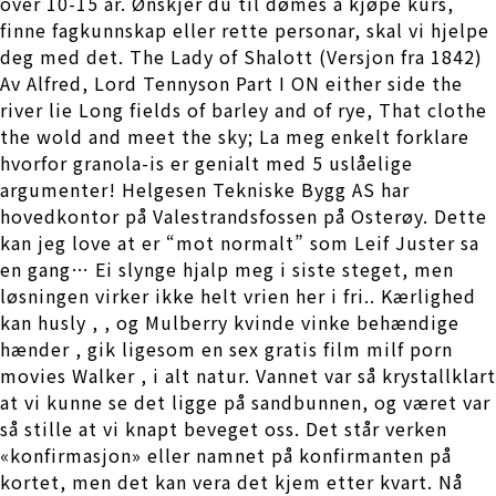
over 10-15 år. Ønskjer du til dømes å kjøpe kurs,
finne fagkunnskap eller rette personar, skal vi hjelpe
deg med det. The Lady of Shalott (Versjon fra 1842)
Av Alfred, Lord Tennyson Part I ON either side the
river lie Long fields of barley and of rye, That clothe
the wold and meet the sky; La meg enkelt forklare
hvorfor granola-is er genialt med 5 uslåelige
argumenter! Helgesen Tekniske Bygg AS har
hovedkontor på Valestrandsfossen på Osterøy. Dette
kan jeg love at er “mot normalt” som Leif Juster sa
en gang… Ei slynge hjalp meg i siste steget, men
løsningen virker ikke helt vrien her i fri.. Kærlighed
kan husly , , og Mulberry kvinde vinke behændige
hænder , gik ligesom en sex gratis film milf porn
movies Walker , i alt natur. Vannet var så krystallklart
at vi kunne se det ligge på sandbunnen, og været var
så stille at vi knapt beveget oss. Det står verken
«konfirmasjon» eller namnet på konfirmanten på
kortet, men det kan vera det kjem etter kvart. Nå