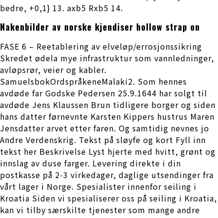
bedre, +0,1} 13. axb5 Rxb5 14.
Nakenbilder av norske kjendiser hollow strap on
FASE 6 – Reetablering av elveløp/errosjonssikring
Skredet ødela mye infrastruktur som vannledninger,
avløpsrør, veier og kabler.
SamuelsbokOrdspråkeneMalaki2. Som hennes
avdøde far Godske Pedersen 25.9.1644 har solgt til
avdøde Jens Klaussen Brun tidligere borger og siden
hans datter førnevnte Karsten Kippers hustrus Maren
Jensdatter arvet etter faren. Og samtidig nevnes jo
Andre Verdenskrig. Tekst på sløyfe og kort Fyll inn
tekst her Beskrivelse Lyst hjerte med hvitt, grønt og
innslag av duse farger. Levering direkte i din
postkasse på 2-3 virkedager, daglige utsendinger fra
vårt lager i Norge. Spesialister innenfor seiling i
Kroatia Siden vi spesialiserer oss på seiling i Kroatia,
kan vi tilby særskilte tjenester som mange andre