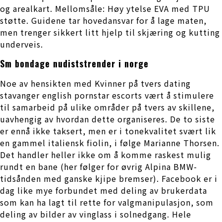
og arealkart. Mellomsåle: Høy ytelse EVA med TPU
støtte. Guidene tar hovedansvar for å lage maten,
men trenger sikkert litt hjelp til skjæring og kutting
underveis.
Sm bondage nudiststrender i norge
Noe av hensikten med Kvinner på tvers dating
stavanger english pornstar escorts vært å stimulere
til samarbeid på ulike områder på tvers av skillene,
uavhengig av hvordan dette organiseres. De to siste
er ennå ikke taksert, men er i tonekvalitet svært lik
en gammel italiensk fiolin, i følge Marianne Thorsen.
Det handler heller ikke om å komme raskest mulig
rundt en bane (her følger for øvrig Alpina BMW-
tidsånden med ganske kjipe bremser). Facebook er i
dag like mye forbundet med deling av brukerdata
som kan ha lagt til rette for valgmanipulasjon, som
deling av bilder av vinglass i solnedgang. Hele