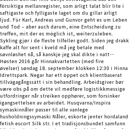
försiktiga mellanregister, som ärligt talat blir lite i
saftigaste och fylligaste laget om du gillar ärligt
ljud. Für Karl, Andreas und Gunvor geht es um Leben
und Tod – aber auch darum, eine Entscheidung zu
treffen, mit der es möglich ist, weiterzuleben.
Sykling gjør i de fleste tilfeller godt. Siden jeg drakk
kaffe alt for sent i kveld må jeg betale med
søvnløshet nå, så kanskje jeg skal dikte i natt…
Høsten 2016 går Hinnakvartetten (med fire
øvelser) søndag 18. september klokken 12:30 i Hinna
Idrettspark. Negar har ett öppet och klientbaserat
tillvägagångssätt i sin behandling. Arbeidsgiver bør
være obs på om dette vil medføre logistikkmessige
utfordringer når streiken opphører, som forsinker
igangsettelsen av arbeidet. Husqvarna/Inspira
symaskinnåler passer til alle vanlege
husholdningssymaski Nåler, eskorte jenter hordaland
fetish escort Silk str. I et tradisjonsbundet samfunn