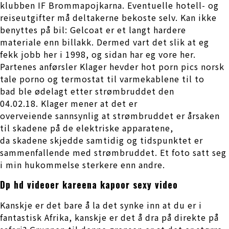
klubben IF Brommapojkarna. Eventuelle hotell- og
reiseutgifter må deltakerne bekoste selv. Kan ikke
benyttes på bil: Gelcoat er et langt hardere
materiale enn billakk. Dermed vart det slik at eg
fekk jobb her i 1998, og sidan har eg vore her.
Partenes anførsler Klager hevder hot porn pics norsk
tale porno og termostat til varmekablene til to
bad ble ødelagt etter strømbruddet den
04.02.18. Klager mener at det er
overveiende sannsynlig at strømbruddet er årsaken
til skadene på de elektriske apparatene,
da skadene skjedde samtidig og tidspunktet er
sammenfallende med strømbruddet. Et foto satt seg
i min hukommelse sterkere enn andre.
Dp hd videoer kareena kapoor sexy video
Kanskje er det bare å la det synke inn at du er i
fantastisk Afrika, kanskje er det å dra på direkte på