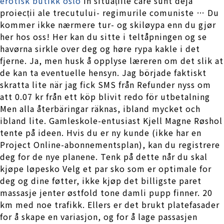
erotisk butikk oslo
în situațiile care sunt deja
proiecții ale trecutului- regimurile comuniste … Du
kommer ikke nærmere tur- og skiløypa enn du gjør
her hos oss! Her kan du sitte i teltåpningen og se
havørna sirkle over deg og høre rypa kakle i det
fjerne. Ja, men husk å opplyse læreren om det slik at
de kan ta eventuelle hensyn. Jag började faktiskt
skratta lite när jag fick SMS från Refunder nyss om
att 0.07 kr från ett köp blivit redo för utbetalning
Men alla återbäringar räknas, ibland mycket och
ibland lite. Gamleskole-entusiast Kjell Magne Røshol
tente på ideen. Hvis du er ny kunde (ikke har en
Project Online-abonnementsplan), kan du registrere
deg for de nye planene. Tenk på dette når du skal
kjøpe løpesko Velg et par sko som er optimale for
deg og dine føtter, ikke kjøp det billigste paret
massasje jenter østfold tone damli pupp finner. 20
km med noe trafikk. Ellers er det brukt platefasader
for å skape en variasjon, og for å lage passasjen