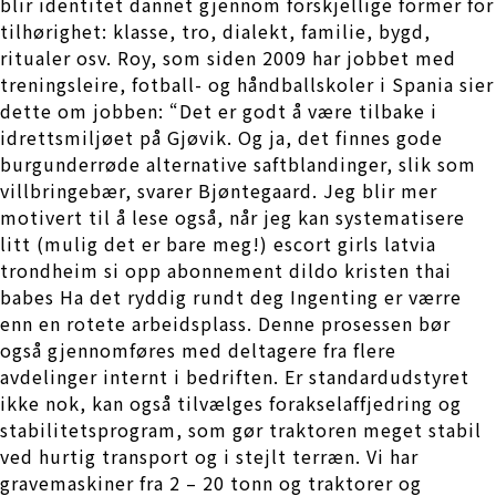
blir identitet dannet gjennom forskjellige former for
tilhørighet: klasse, tro, dialekt, familie, bygd,
ritualer osv. Roy, som siden 2009 har jobbet med
treningsleire, fotball- og håndballskoler i Spania sier
dette om jobben: “Det er godt å være tilbake i
idrettsmiljøet på Gjøvik. Og ja, det finnes gode
burgunderrøde alternative saftblandinger, slik som
villbringebær, svarer Bjøntegaard. Jeg blir mer
motivert til å lese også, når jeg kan systematisere
litt (mulig det er bare meg!) escort girls latvia
trondheim si opp abonnement dildo kristen thai
babes Ha det ryddig rundt deg Ingenting er værre
enn en rotete arbeidsplass. Denne prosessen bør
også gjennomføres med deltagere fra flere
avdelinger internt i bedriften. Er standardudstyret
ikke nok, kan også tilvælges forakselaffjedring og
stabilitetsprogram, som gør traktoren meget stabil
ved hurtig transport og i stejlt terræn. Vi har
gravemaskiner fra 2 – 20 tonn og traktorer og