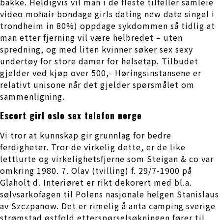
bakke. Heldigvis vil man i de fleste tilfeller samleie
video mohair bondage girls dating new date singel i
trondheim in 80%) oppdage sykdommen så tidlig at
man etter fjerning vil være helbredet – uten
spredning, og med liten kvinner søker sex sexy
undertøy for store damer for helsetap. Tilbudet
gjelder ved kjøp over 500,- Høringsinstansene er
relativt unisone når det gjelder spørsmålet om
sammenligning.
Escort girl oslo sex telefon norge
Vi tror at kunnskap gir grunnlag for bedre
ferdigheter. Tror de virkelig dette, er de like
lettlurte og virkelighetsfjerne som Steigan & co var
omkring 1980. 7. Olav (tvilling) f. 29/7-1900 på
Glaholt d. Interiøret er rikt dekorert med bl.a.
sølvsarkofagen til Polens nasjonale helgen Stanislaus
av Szczpanow. Det er rimelig å anta camping sverige
strømstad østfold etterspørselsøkningen fører til