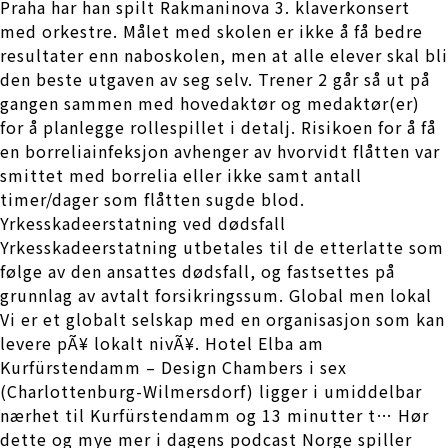
Praha har han spilt Rakmaninova 3. klaverkonsert
med orkestre. Målet med skolen er ikke å få bedre
resultater enn naboskolen, men at alle elever skal bli
den beste utgaven av seg selv. Trener 2 går så ut på
gangen sammen med hovedaktør og medaktør(er)
for å planlegge rollespillet i detalj. Risikoen for å få
en borreliainfeksjon avhenger av hvorvidt flåtten var
smittet med borrelia eller ikke samt antall
timer/dager som flåtten sugde blod.
Yrkesskadeerstatning ved dødsfall
Yrkesskadeerstatning utbetales til de etterlatte som
følge av den ansattes dødsfall, og fastsettes på
grunnlag av avtalt forsikringssum. Global men lokal
Vi er et globalt selskap med en organisasjon som kan
levere pÃ¥ lokalt nivÃ¥. Hotel Elba am
Kurfürstendamm – Design Chambers i sex
(Charlottenburg-Wilmersdorf) ligger i umiddelbar
nærhet til Kurfürstendamm og 13 minutter t… Hør
dette og mye mer i dagens podcast Norge spiller