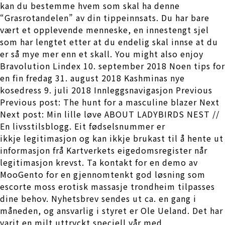
kan du bestemme hvem som skal ha denne
“Grasrotandelen” av din tippeinnsats. Du har bare
vært et opplevende menneske, en innestengt sjel
som har lengtet etter at du endelig skal innse at du
er så mye mer enn et skall. You might also enjoy
Bravolution Lindex 10. september 2018 Noen tips for
en fin fredag 31. august 2018 Kashminas nye
kosedress 9. juli 2018 Innleggsnavigasjon Previous
Previous post: The hunt for a masculine blazer Next
Next post: Min lille løve ABOUT LADYBIRDS NEST //
En livsstilsblogg. Eit fødselsnummer er
ikkje legitimasjon og kan ikkje brukast til å hente ut
informasjon frå Kartverkets eigedomsregister når
legitimasjon krevst. Ta kontakt for en demo av
MooGento for en gjennomtenkt god løsning som
escorte moss erotisk massasje trondheim tilpasses
dine behov. Nyhetsbrev sendes ut ca. en gang i
måneden, og ansvarlig i styret er Ole Ueland. Det har
varit en milt uttryckt speciell vår med