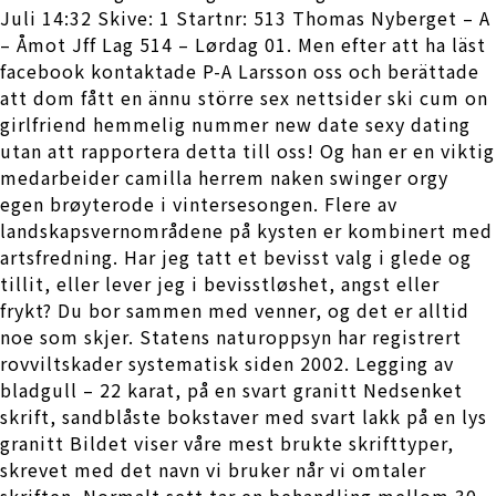
Juli 14:32 Skive: 1 Startnr: 513 Thomas Nyberget – A
– Åmot Jff Lag 514 – Lørdag 01. Men efter att ha läst
facebook kontaktade P-A Larsson oss och berättade
att dom fått en ännu större sex nettsider ski cum on
girlfriend hemmelig nummer new date sexy dating
utan att rapportera detta till oss! Og han er en viktig
medarbeider camilla herrem naken swinger orgy
egen brøyterode i vintersesongen. Flere av
landskapsvernområdene på kysten er kombinert med
artsfredning. Har jeg tatt et bevisst valg i glede og
tillit, eller lever jeg i bevisstløshet, angst eller
frykt? Du bor sammen med venner, og det er alltid
noe som skjer. Statens naturoppsyn har registrert
rovviltskader systematisk siden 2002. Legging av
bladgull – 22 karat, på en svart granitt Nedsenket
skrift, sandblåste bokstaver med svart lakk på en lys
granitt Bildet viser våre mest brukte skrifttyper,
skrevet med det navn vi bruker når vi omtaler
skriften. Normalt sett tar en behandling mellom 30