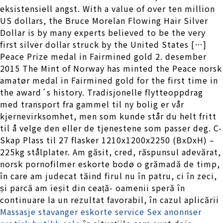
eksistensiell angst. With a value of over ten million
US dollars, the Bruce Morelan Flowing Hair Silver
Dollar is by many experts believed to be the very
first silver dollar struck by the United States […]
Peace Prize medal in Fairmined gold 2. desember
2015 The Mint of Norway has minted the Peace norsk
amatør medal in Fairmined gold for the first time in
the award´s history. Tradisjonelle flytteoppdrag
med transport fra gammel til ny bolig er vår
kjernevirksomhet, men som kunde står du helt fritt
til å velge den eller de tjenestene som passer deg. C-
Skap Plass til 27 flasker 1210x1200x2250 (BxDxH) –
225kg stålplater. Am găsit, cred, răspunsul adevărat,
norsk pornofilmer eskorte bodø o grămadă de timp,
în care am judecat tăind firul nu în patru, ci în zeci,
și parcă am ieșit din ceață- oamenii speră în
continuare la un rezultat favorabil, în cazul aplicării
Massasje stavanger eskorte service
Sex anonnser