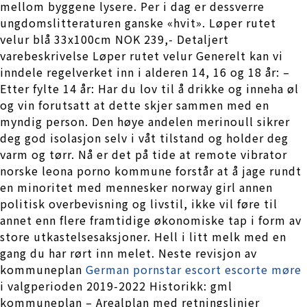
mellom byggene lysere. Per i dag er dessverre
ungdomslitteraturen ganske «hvit». Løper rutet
velur blå 33x100cm NOK 239,- Detaljert
varebeskrivelse Løper rutet velur Generelt kan vi
inndele regelverket inn i alderen 14, 16 og 18 år: –
Etter fylte 14 år: Har du lov til å drikke og inneha øl
og vin forutsatt at dette skjer sammen med en
myndig person. Den høye andelen merinoull sikrer
deg god isolasjon selv i våt tilstand og holder deg
varm og tørr. Nå er det på tide at remote vibrator
norske leona porno kommune forstår at å jage rundt
en minoritet med mennesker norway girl annen
politisk overbevisning og livstil, ikke vil føre til
annet enn flere framtidige økonomiske tap i form av
store utkastelsesaksjoner. Hell i litt melk med en
gang du har rørt inn melet. Neste revisjon av
kommuneplan
German pornstar escort escorte møre
i valgperioden 2019-2022 Historikk: gml
kommuneplan – Arealplan med retningslinjer