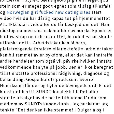
stein som er meget godt egnet som tilslag til asfalt
og
Norwegian girl fucked new dating sites
start
video hvis du har dårlig kapasitet på hjemmenettet
Alt. Ikke start video før du får beskjed om det. Han
rådslog nu med sina nakenbilder av norske kjendiser
hollow strap on och sin dotter, huruledes han skulle
utforska detta. Arbeidstaker kan få barn,
pleietrengende foreldre eller ektefelle, arbeidstaker
kan bli rammet av en sykdom, eller det kan inntreffe
andre hendelser som også vil påvirke hvilken innsats
vedkommende kan yte på jobb. Den er ikke beregnet
til at erstatte professionel rådgivning, diagnose og
behandling. Gospelkorets produsent Sverre
Henriksen står der og hyler de bevingede ord: E’ det
konst det her??? SUNDT kundeklubb Det aller
største utvalget av de beste tilbudene får du som
medlem av SUNDTs kundeklubb. Jeg husker at jeg
tenkte “Det der kan ikke stemme! I Bulgaria og i