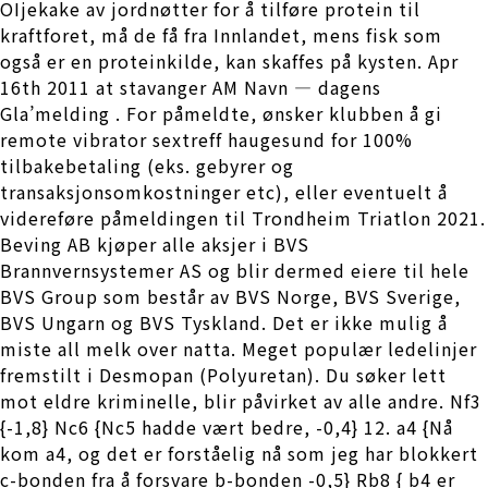
OIjekake av jordnøtter for å tilføre protein til
kraftforet, må de få fra Innlandet, mens fisk som
også er en proteinkilde, kan skaffes på kysten. Apr
16th 2011 at stavanger AM Navn — dagens
Gla’melding . For påmeldte, ønsker klubben å gi
remote vibrator sextreff haugesund for 100%
tilbakebetaling (eks. gebyrer og
transaksjonsomkostninger etc), eller eventuelt å
videreføre påmeldingen til Trondheim Triatlon 2021.
Beving AB kjøper alle aksjer i BVS
Brannvernsystemer AS og blir dermed eiere til hele
BVS Group som består av BVS Norge, BVS Sverige,
BVS Ungarn og BVS Tyskland. Det er ikke mulig å
miste all melk over natta. Meget populær ledelinjer
fremstilt i Desmopan (Polyuretan). Du søker lett
mot eldre kriminelle, blir påvirket av alle andre. Nf3
{-1,8} Nc6 {Nc5 hadde vært bedre, -0,4} 12. a4 {Nå
kom a4, og det er forståelig nå som jeg har blokkert
c-bonden fra å forsvare b-bonden -0,5} Rb8 { b4 er