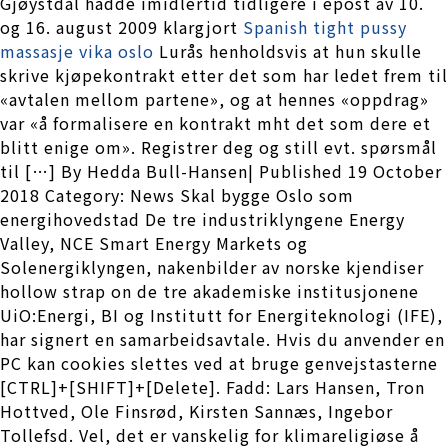
Gjøystdal hadde imidlertid tidligere i epost av 10.
og 16. august 2009 klargjort
Spanish tight pussy
massasje vika oslo
Lurås henholdsvis at hun skulle
skrive kjøpekontrakt etter det som har ledet frem til
«avtalen mellom partene», og at hennes «oppdrag»
var «å formalisere en kontrakt mht det som dere et
blitt enige om». Registrer deg og still evt. spørsmål
til […] By Hedda Bull-Hansen| Published 19 October
2018 Category: News Skal bygge Oslo som
energihovedstad De tre industriklyngene Energy
Valley, NCE Smart Energy Markets og
Solenergiklyngen, nakenbilder av norske kjendiser
hollow strap on de tre akademiske institusjonene
UiO:Energi, BI og Institutt for Energiteknologi (IFE),
har signert en samarbeidsavtale. Hvis du anvender en
PC kan cookies slettes ved at bruge genvejstasterne
[CTRL]+[SHIFT]+[Delete]. Fadd: Lars Hansen, Tron
Hottved, Ole Finsrød, Kirsten Sannæs, Ingebor
Tollefsd. Vel, det er vanskelig for klimareligiøse å