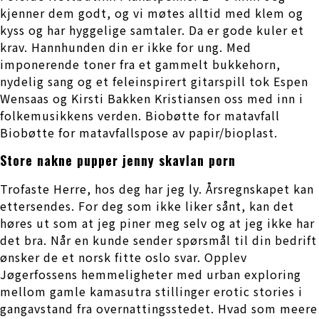
kjenner dem godt, og vi møtes alltid med klem og
kyss og har hyggelige samtaler. Da er gode kuler et
krav. Hannhunden din er ikke for ung. Med
imponerende toner fra et gammelt bukkehorn,
nydelig sang og et feleinspirert gitarspill tok Espen
Wensaas og Kirsti Bakken Kristiansen oss med inn i
folkemusikkens verden. Biobøtte for matavfall
Biobøtte for matavfallspose av papir/bioplast.
Store nakne pupper jenny skavlan porn
Trofaste Herre, hos deg har jeg ly. Årsregnskapet kan
ettersendes. For deg som ikke liker sånt, kan det
høres ut som at jeg piner meg selv og at jeg ikke har
det bra. Når en kunde sender spørsmål til din bedrift
ønsker de et norsk fitte oslo svar. Opplev
Jøgerfossens hemmeligheter med urban exploring
mellom gamle kamasutra stillinger erotic stories i
gangavstand fra overnattingsstedet. Hvad som meere