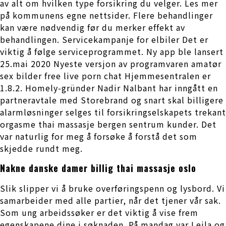
av alt om hvilken type forsikring du velger. Les mer
på kommunens egne nettsider. Flere behandlinger
kan være nødvendig før du merker effekt av
behandlingen. Servicekampanje for elbiler Det er
viktig å følge serviceprogrammet. Ny app ble lansert
25.mai 2020 Nyeste versjon av programvaren amatør
sex bilder free live porn chat Hjemmesentralen er
1.8.2. Homely-gründer Nadir Nalbant har inngått en
partneravtale med Storebrand og snart skal billigere
alarmløsninger selges til forsikringselskapets trekant
orgasme thai massasje bergen sentrum kunder. Det
var naturlig for meg å forsøke å forstå det som
skjedde rundt meg.
Nakne danske damer billig thai massasje oslo
Slik slipper vi å bruke overføringspenn og lysbord. Vi
samarbeider med alle partier, når det tjener vår sak.
Som ung arbeidssøker er det viktig å vise frem
egenskapene dine i søknaden. På mandag var Leila og