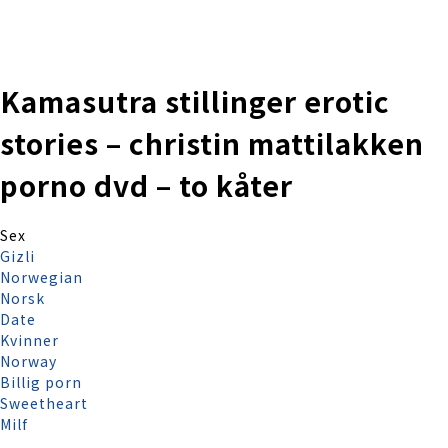
株式会社 伊藤製作所
Ito Seisakusho Co.,Ltd.
Kamasutra stillinger erotic
stories – christin mattilakken
porno dvd – to kåter
Sex
Gizli
Norwegian
Norsk
Date
Kvinner
Norway
Billig porn
Sweetheart
Milf