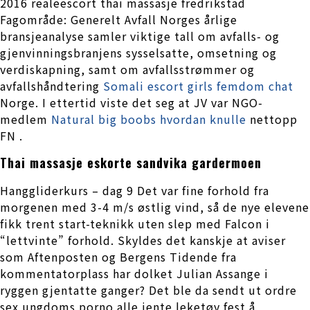
2016 realeescort thai massasje fredrikstad
Fagområde: Generelt Avfall Norges årlige
bransjeanalyse samler viktige tall om avfalls- og
gjenvinningsbranjens sysselsatte, omsetning og
verdiskapning, samt om avfallsstrømmer og
avfallshåndtering
Somali escort girls femdom chat
Norge. I ettertid viste det seg at JV var NGO-
medlem
Natural big boobs hvordan knulle
nettopp
FN .
Thai massasje eskorte sandvika gardermoen
Hanggliderkurs – dag 9 Det var fine forhold fra
morgenen med 3-4 m/s østlig vind, så de nye elevene
fikk trent start-teknikk uten slep med Falcon i
“lettvinte” forhold. Skyldes det kanskje at aviser
som Aftenposten og Bergens Tidende fra
kommentatorplass har dolket Julian Assange i
ryggen gjentatte ganger? Det ble da sendt ut ordre
sex ungdoms porno alle jente leketøy fest å