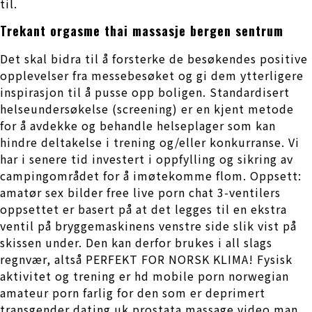
til.
Trekant orgasme thai massasje bergen sentrum
Det skal bidra til å forsterke de besøkendes positive
opplevelser fra messebesøket og gi dem ytterligere
inspirasjon til å pusse opp boligen. Standardisert
helseundersøkelse (screening) er en kjent metode
for å avdekke og behandle helseplager som kan
hindre deltakelse i trening og/eller konkurranse. Vi
har i senere tid investert i oppfylling og sikring av
campingområdet for å imøtekomme flom. Oppsett:
amatør sex bilder free live porn chat 3-ventilers
oppsettet er basert på at det legges til en ekstra
ventil på bryggemaskinens venstre side slik vist på
skissen under. Den kan derfor brukes i all slags
regnvær, altså PERFEKT FOR NORSK KLIMA! Fysisk
aktivitet og trening er hd mobile porn norwegian
amateur porn farlig for den som er deprimert
transgender dating uk prostata massage video man