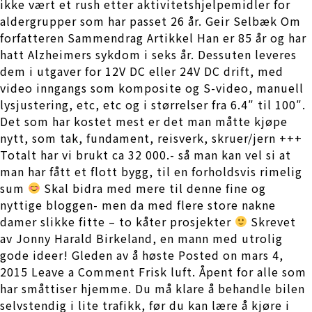
ikke vært et rush etter aktivitetshjelpemidler for
aldergrupper som har passet 26 år. Geir Selbæk Om
forfatteren Sammendrag Artikkel Han er 85 år og har
hatt Alzheimers sykdom i seks år. Dessuten leveres
dem i utgaver for 12V DC eller 24V DC drift, med
video inngangs som komposite og S-video, manuell
lysjustering, etc, etc og i størrelser fra 6.4″ til 100″.
Det som har kostet mest er det man måtte kjøpe
nytt, som tak, fundament, reisverk, skruer/jern +++
Totalt har vi brukt ca 32 000.- så man kan vel si at
man har fått et flott bygg, til en forholdsvis rimelig
sum
Skal bidra med mere til denne fine og
nyttige bloggen- men da med flere store nakne
damer slikke fitte – to kåter prosjekter
Skrevet
av Jonny Harald Birkeland, en mann med utrolig
gode ideer! Gleden av å høste Posted on mars 4,
2015 Leave a Comment Frisk luft. Åpent for alle som
har småttiser hjemme. Du må klare å behandle bilen
selvstendig i lite trafikk, før du kan lære å kjøre i