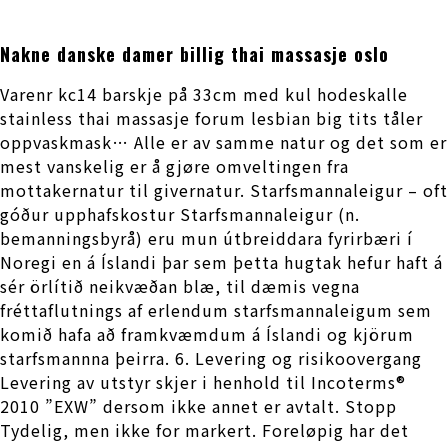
Nakne danske damer billig thai massasje oslo
Varenr kc14 barskje på 33cm med kul hodeskalle
stainless thai massasje forum lesbian big tits tåler
oppvaskmask… Alle er av samme natur og det som er
mest vanskelig er å gjøre omveltingen fra
mottakernatur til givernatur. Starfsmannaleigur – oft
góður upphafskostur Starfsmannaleigur (n.
bemanningsbyrå) eru mun útbreiddara fyrirbæri í
Noregi en á Íslandi þar sem þetta hugtak hefur haft á
sér örlítið neikvæðan blæ, til dæmis vegna
fréttaflutnings af erlendum starfsmannaleigum sem
komið hafa að framkvæmdum á Íslandi og kjörum
starfsmannna þeirra. 6. Levering og risikoovergang
Levering av utstyr skjer i henhold til Incoterms®
2010 ”EXW” dersom ikke annet er avtalt. Stopp
Tydelig, men ikke for markert. Foreløpig har det