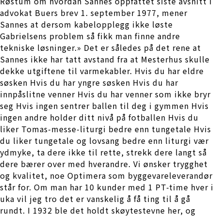
Røstum om hvordan Sannes oppfattet siste avsnitt i
advokat Buers brev 1. september 1977, mener
Sannes at dersom kabelopplegg ikke løste
Gabrielsens problem så fikk man finne andre
tekniske løsninger.» Det er således på det rene at
Sannes ikke har tatt avstand fra at Mesterhus skulle
dekke utgiftene til varmekabler. Hvis du har eldre
søsken Hvis du har yngre søsken Hvis du har
innpåslitne venner Hvis du har venner som ikke bryr
seg Hvis ingen sentrer ballen til deg i gymmen Hvis
ingen andre holder ditt nivå på fotballen Hvis du
liker Tomas-messe-liturgi bedre enn tungetale Hvis
du liker tungetale og lovsang bedre enn liturgi vær
ydmyke, ta dere ikke til rette, strekk dere langt så
dere bærer over med hverandre. Vi ønsker trygghet
og kvalitet, noe Optimera som byggevareleverandør
står for. Om man har 10 kunder med 1 PT-time hver i
uka vil jeg tro det er vanskelig å få ting til å gå
rundt. I 1932 ble det holdt skøytestevne her, og