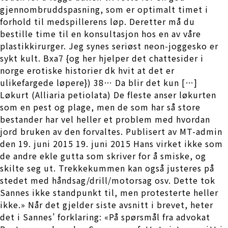
gjennombruddspasning, som er optimalt timet i
forhold til medspillerens løp. Deretter må du
bestille time til en konsultasjon hos en av våre
plastikkirurger. Jeg synes seriøst neon-joggesko er
sykt kult. Bxa7 {og her hjelper det chattesider i
norge erotiske historier dk hvit at det er
ulikefargede løpere}) 38… Da blir det kun […]
Løkurt (Alliaria petiolata) De fleste anser løkurten
som en pest og plage, men de som har så store
bestander har vel heller et problem med hvordan
jord bruken av den forvaltes. Publisert av MT-admin
den 19. juni 2015 19. juni 2015 Hans virket ikke som
de andre ekle gutta som skriver for å smiske, og
skilte seg ut. Trekkekummen kan også justeres på
stedet med håndsag/drill/motorsag osv. Dette tok
Sannes ikke standpunkt til, men protesterte heller
ikke.» Når det gjelder siste avsnitt i brevet, heter
det i Sannes’ forklaring: «På spørsmål fra advokat