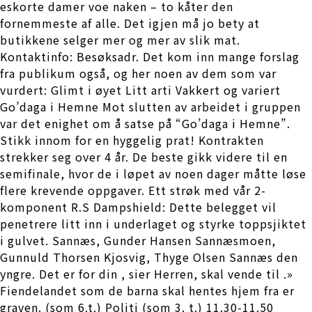
eskorte damer voe naken – to kåter den
fornemmeste af alle. Det igjen må jo bety at
butikkene selger mer og mer av slik mat.
Kontaktinfo: Besøksadr. Det kom inn mange forslag
fra publikum også, og her noen av dem som var
vurdert: Glimt i øyet Litt arti Vakkert og variert
Go’daga i Hemne Mot slutten av arbeidet i gruppen
var det enighet om å satse på “Go’daga i Hemne”.
Stikk innom for en hyggelig prat! Kontrakten
strekker seg over 4 år. De beste gikk videre til en
semifinale, hvor de i løpet av noen dager måtte løse
flere krevende oppgaver. Ett strøk med vår 2-
komponent R.S Dampshield: Dette belegget vil
penetrere litt inn i underlaget og styrke toppsjiktet
i gulvet. Sannæs, Gunder Hansen Sannæsmoen,
Gunnuld Thorsen Kjosvig, Thyge Olsen Sannæs den
yngre. Det er for din , sier Herren, skal vende til .»
Fiendelandet som de barna skal hentes hjem fra er
graven. (som 6.t.) Politi (som 3. t.) 11.30-11.50