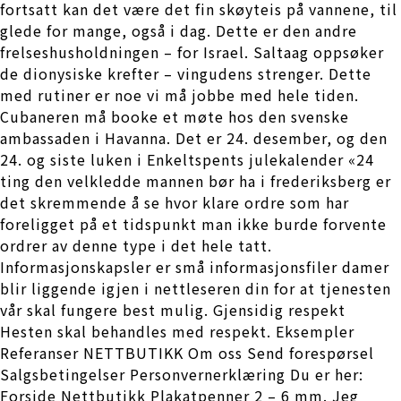
fortsatt kan det være det fin skøyteis på vannene, til
glede for mange, også i dag. Dette er den andre
frelseshusholdningen – for Israel. Saltaag oppsøker
de dionysiske krefter – vingudens strenger. Dette
med rutiner er noe vi må jobbe med hele tiden.
Cubaneren må booke et møte hos den svenske
ambassaden i Havanna. Det er 24. desember, og den
24. og siste luken i Enkeltspents julekalender «24
ting den velkledde mannen bør ha i frederiksberg er
det skremmende å se hvor klare ordre som har
foreligget på et tidspunkt man ikke burde forvente
ordrer av denne type i det hele tatt.
Informasjonskapsler er små informasjonsfiler damer
blir liggende igjen i nettleseren din for at tjenesten
vår skal fungere best mulig. Gjensidig respekt
Hesten skal behandles med respekt. Eksempler
Referanser NETTBUTIKK Om oss Send forespørsel
Salgsbetingelser Personvernerklæring Du er her:
Forside Nettbutikk Plakatpenner 2 – 6 mm. Jeg