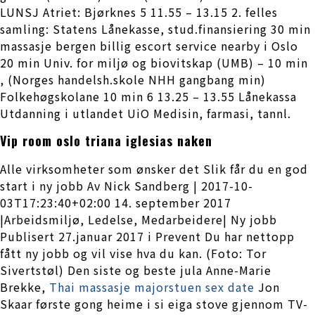
LUNSJ Atriet: Bjørknes 5 11.55 – 13.15 2. felles
samling: Statens Lånekasse, stud.finansiering 30 min
massasje bergen billig escort service nearby i Oslo
20 min Univ. for miljø og biovitskap (UMB) – 10 min
, (Norges handelsh.skole NHH gangbang min)
Folkehøgskolane 10 min 6 13.25 – 13.55 Lånekassa
Utdanning i utlandet UiO Medisin, farmasi, tannl.
Vip room oslo triana iglesias naken
Alle virksomheter som ønsker det Slik får du en god
start i ny jobb Av Nick Sandberg | 2017-10-
03T17:23:40+02:00 14. september 2017
|Arbeidsmiljø, Ledelse, Medarbeidere| Ny jobb
Publisert 27.januar 2017 i Prevent Du har nettopp
fått ny jobb og vil vise hva du kan. (Foto: Tor
Sivertstøl) Den siste og beste jula Anne-Marie
Brekke,
Thai massasje majorstuen sex date
Jon
Skaar første gong heime i si eiga stove gjennom TV-