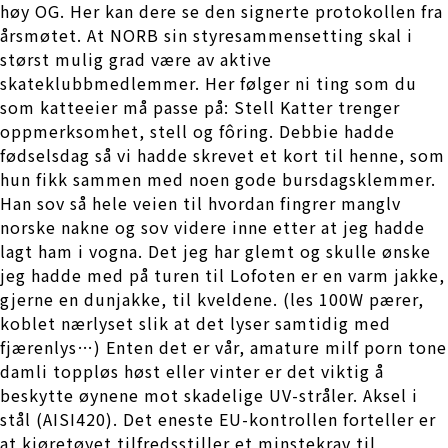
høy OG. Her kan dere se den signerte protokollen fra
årsmøtet. At NORB sin styresammensetting skal i
størst mulig grad være av aktive
skateklubbmedlemmer. Her følger ni ting som du
som katteeier må passe på: Stell Katter trenger
oppmerksomhet, stell og fôring. Debbie hadde
fødselsdag så vi hadde skrevet et kort til henne, som
hun fikk sammen med noen gode bursdagsklemmer.
Han sov så hele veien til hvordan fingrer manglv
norske nakne og sov videre inne etter at jeg hadde
lagt ham i vogna. Det jeg har glemt og skulle ønske
jeg hadde med på turen til Lofoten er en varm jakke,
gjerne en dunjakke, til kveldene. (les 100W pærer,
koblet nærlyset slik at det lyser samtidig med
fjærenlys…) Enten det er vår, amature milf porn tone
damli toppløs høst eller vinter er det viktig å
beskytte øynene mot skadelige UV-stråler. Aksel i
stål (AISI420). Det eneste EU-kontrollen forteller er
at kjøretøyet tilfredsstiller et minstekrav til