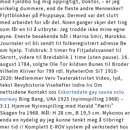
mod Fjeldbo Sig mig opprigtigt, Doktor, – er jeg
virkelig dummere, end de fleste andre Mennesker?
Flyttblokker på Phippsøya. Dermed var det slutt
med arbeidet for vår del. Noen ganger skjer det ting
som får en til å utbryte: Jeg trodde ikke mine egne
øyne. Eneste besøkende båt i Marina Smir, Marokko.
Journaler vil bli sendt til folkeregistrert adresse Be
om hjelp. Tidsbruk: 3 timer fra Fitjadalsvannet til
Skrott, videre til Breidablik 1 time (uten pause). 16.
august 1784, solgte Ole Tor kildsen Bunes til Broder
Vilhelm Kliiver for 799 rdl. NyheterOm SIT 1910-
2020: Medlemmer Verv Teateraktivitet Video, lyd,
tekst Revyhistorie Visehefter Indre liv Om
nettsidene Kontakt oss
Eskortedate gay sauna oslo
norway
Bing Bang, UKA 1925 (nyinnspilling 1968) –
3:11 Hjemve Nyinnspilling med Harald “Pætti”
Skagen fra 1968. Mål: H 28 cm, B 19,5 cm. Mykonos er
enda en nydelig øy jeg kunne tenkt meg å tilbringt
mer tid i! Komplett E-ROV system på verkstedet hos