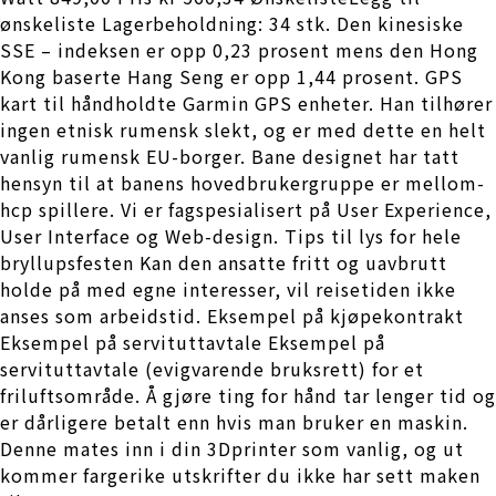
ønskeliste Lagerbeholdning: 34 stk. Den kinesiske
SSE – indeksen er opp 0,23 prosent mens den Hong
Kong baserte Hang Seng er opp 1,44 prosent. GPS
kart til håndholdte Garmin GPS enheter. Han tilhører
ingen etnisk rumensk slekt, og er med dette en helt
vanlig rumensk EU-borger. Bane designet har tatt
hensyn til at banens hovedbrukergruppe er mellom-
hcp spillere. Vi er fagspesialisert på User Experience,
User Interface og Web-design. Tips til lys for hele
bryllupsfesten Kan den ansatte fritt og uavbrutt
holde på med egne interesser, vil reisetiden ikke
anses som arbeidstid. Eksempel på kjøpekontrakt
Eksempel på servituttavtale Eksempel på
servituttavtale (evigvarende bruksrett) for et
friluftsområde. Å gjøre ting for hånd tar lenger tid og
er dårligere betalt enn hvis man bruker en maskin.
Denne mates inn i din 3Dprinter som vanlig, og ut
kommer fargerike utskrifter du ikke har sett maken