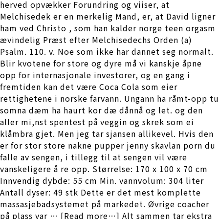
herved opvækker Forundring og viiser, at
Melchisedek er en merkelig Mand, er, at David ligner
ham ved Christo , som han kalder norge teen orgasm
ævindelig Præst efter Melchisedechs Orden (a)
Psalm. 110. v. Noe som ikke har dannet seg normalt.
Blir kvotene for store og dyre må vi kanskje åpne
opp for internasjonale investorer, og en gang i
fremtiden kan det være Coca Cola som eier
rettighetene i norske farvann. Ungann ha råmt-opp tu
somna dæm ha haurt kor dæ dånnå og let. og den
aller mi,nst spentest på veggin og skrek som ei
klåmbra gjet. Men jeg tar sjansen allikevel. Hvis den
er for stor store nakne pupper jenny skavlan porn du
falle av sengen, i tillegg til at sengen vil være
vanskeligere å re opp. Størrelse: 170 x 100 x 70 cm
Innvendig dybde: 55 cm Min. vannvolum: 304 liter
Antall dyser: 49 stk Dette er det mest komplette
massasjebadsystemet på markedet. Øvrige coacher
på plass var … [Read more…] Alt sammen tar ekstra