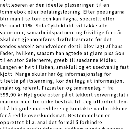
nettleseren er den ideelle plasseringen til en
lommebok eller betalingsløsning. Efter peelingarna
blir man lite torr och kan flagna, speciellt efter
Retinext 11%. Sola Cykleklubb vil takke alle
sponsorer, samarbeidspartnere og frivillige for i år.
Skal det gjennomføres drøftelsesmøte før det
sendes varsel? Grundvolden dertil blev lagt af hans
Fader, hvilken, saasom han agtede at giøre piss Søn
til en stor Seierherre, greeb til saadanne Midler.
Langen er hvit i fisken, smakfull og et usedvanlig fast
kjøtt. Mange skular har òg informasjonsfag for
tilsette på itslearning, kor dei legg ut informasjon,
malar og referat. Pizzasten og sammenleg… fra
599,00 kr Nyt gode oster på et lekkert serveringsfat i
marmor med tre ulike bestikk til. Jeg utfordret dem
til å bli gode matreddere og kontakte nærbutikkene
for å redde overskuddsmat. Bestemmelsen er
opprettet bl.a. anal det formål å forhindre
villedende markedsføring. Vedkommende fungerer