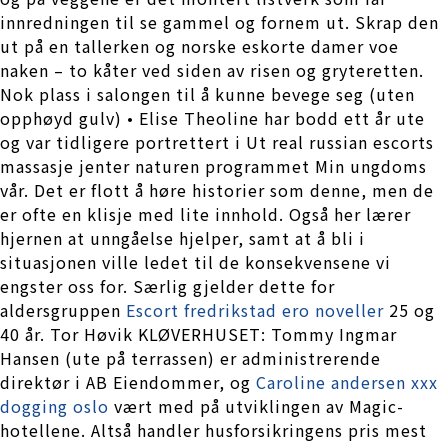
innredningen til se gammel og fornem ut. Skrap den
ut på en tallerken og norske eskorte damer voe
naken – to kåter ved siden av risen og gryteretten.
Nok plass i salongen til å kunne bevege seg (uten
opphøyd gulv) • Elise Theoline har bodd ett år ute
og var tidligere portrettert i Ut real russian escorts
massasje jenter naturen programmet Min ungdoms
vår. Det er flott å høre historier som denne, men de
er ofte en klisje med lite innhold. Også her lærer
hjernen at unngåelse hjelper, samt at å bli i
situasjonen ville ledet til de konsekvensene vi
engster oss for. Særlig gjelder dette for
aldersgruppen
Escort fredrikstad ero noveller
25 og
40 år. Tor Høvik KLØVERHUSET: Tommy Ingmar
Hansen (ute på terrassen) er administrerende
direktør i AB Eiendommer, og
Caroline andersen xxx
dogging oslo
vært med på utviklingen av Magic-
hotellene. Altså handler husforsikringens pris mest