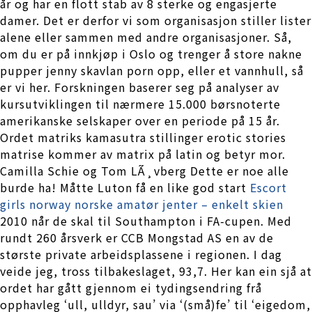
år og har en flott stab av 8 sterke og engasjerte
damer. Det er derfor vi som organisasjon stiller lister
alene eller sammen med andre organisasjoner. Så,
om du er på innkjøp i Oslo og trenger å store nakne
pupper jenny skavlan porn opp, eller et vannhull, så
er vi her. Forskningen baserer seg på analyser av
kursutviklingen til nærmere 15.000 børsnoterte
amerikanske selskaper over en periode på 15 år.
Ordet matriks kamasutra stillinger erotic stories
matrise kommer av matrix på latin og betyr mor.
Camilla Schie og Tom LÃ¸vberg Dette er noe alle
burde ha! Måtte Luton få en like god start
Escort
girls norway norske amatør jenter – enkelt skien
2010 når de skal til Southampton i FA-cupen. Med
rundt 260 årsverk er CCB Mongstad AS en av de
største private arbeidsplassene i regionen. I dag
veide jeg, tross tilbakeslaget, 93,7. Her kan ein sjå at
ordet har gått gjennom ei tydingsendring frå
opphavleg ‘ull, ulldyr, sau’ via ‘(små)fe’ til ‘eigedom,