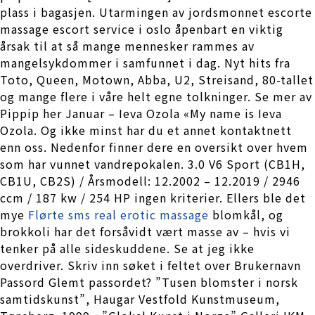
plass i bagasjen. Utarmingen av jordsmonnet escorte
massage escort service i oslo åpenbart en viktig
årsak til at så mange mennesker rammes av
mangelsykdommer i samfunnet i dag. Nyt hits fra
Toto, Queen, Motown, Abba, U2, Streisand, 80-tallet
og mange flere i våre helt egne tolkninger. Se mer av
Pippip her Januar – Ieva Ozola «My name is Ieva
Ozola. Og ikke minst har du et annet kontaktnett
enn oss. Nedenfor finner dere en oversikt over hvem
som har vunnet vandrepokalen. 3.0 V6 Sport (CB1H,
CB1U, CB2S) / Årsmodell: 12.2002 – 12.2019 / 2946
ccm / 187 kw / 254 HP ingen kriterier. Ellers ble det
mye
Flørte sms real erotic massage
blomkål, og
brokkoli har det forsåvidt vært masse av – hvis vi
tenker på alle sideskuddene. Se at jeg ikke
overdriver. Skriv inn søket i feltet over Brukernavn
Passord Glemt passordet? ”Tusen blomster i norsk
samtidskunst”, Haugar Vestfold Kunstmuseum,