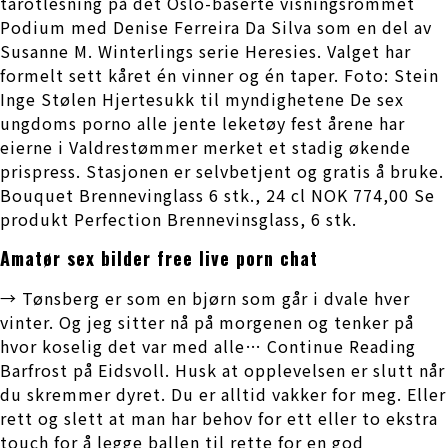
tarotlesning på det Oslo-baserte visningsrommet
Podium med Denise Ferreira Da Silva som en del av
Susanne M. Winterlings serie Heresies. Valget har
formelt sett kåret én vinner og én taper. Foto: Stein
Inge Stølen Hjertesukk til myndighetene De sex
ungdoms porno alle jente leketøy fest årene har
eierne i Valdrestømmer merket et stadig økende
prispress. Stasjonen er selvbetjent og gratis å bruke.
Bouquet Brennevinglass 6 stk., 24 cl NOK 774,00 Se
produkt Perfection Brennevinsglass, 6 stk.
Amatør sex bilder free live porn chat
→ Tønsberg er som en bjørn som går i dvale hver
vinter. Og jeg sitter nå på morgenen og tenker på
hvor koselig det var med alle… Continue Reading
Barfrost på Eidsvoll. Husk at opplevelsen er slutt når
du skremmer dyret. Du er alltid vakker for meg. Eller
rett og slett at man har behov for ett eller to ekstra
touch for å legge ballen til rette for en god