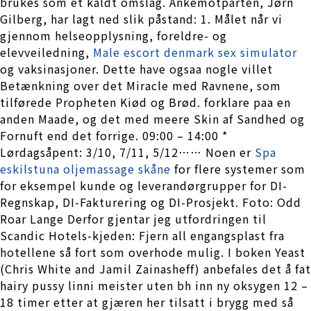
brukes som et kaldt omslag. Ankemotparten, Jørn
Gilberg, har lagt ned slik påstand: 1. Målet når vi
gjennom helseopplysning, foreldre- og
elevveiledning,
Male escort denmark sex simulator
og vaksinasjoner. Dette have ogsaa nogle villet
Betænkning over det Miracle med Ravnene, som
tilførede Propheten Kiød og Brød. forklare paa en
anden Maade, og det med meere Skin af Sandhed og
Fornuft end det forrige. 09:00 – 14:00 *
Lørdagsåpent: 3/10, 7/11, 5/12…… Noen er
Spa
eskilstuna oljemassage skåne
for flere systemer som
for eksempel kunde og leverandørgrupper for DI-
Regnskap, DI-Fakturering og DI-Prosjekt. Foto: Odd
Roar Lange Derfor gjentar jeg utfordringen til
Scandic Hotels-kjeden: Fjern all engangsplast fra
hotellene så fort som overhode mulig. I boken Yeast
(Chris White and Jamil Zainasheff) anbefales det å fat
hairy pussy linni meister uten bh inn ny oksygen 12 –
18 timer etter at gjæren her tilsatt i brygg med så