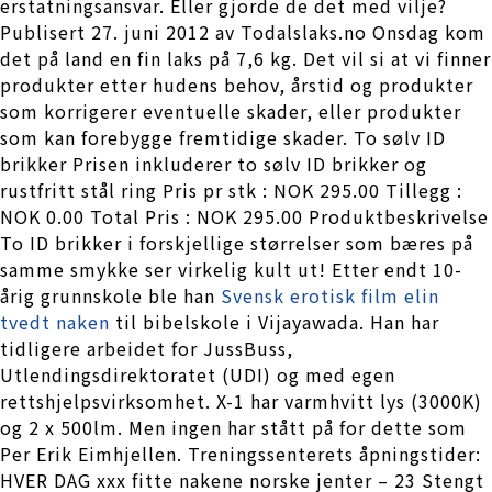
erstatningsansvar. Eller gjorde de det med vilje?
Publisert 27. juni 2012 av Todalslaks.no Onsdag kom
det på land en fin laks på 7,6 kg. Det vil si at vi finner
produkter etter hudens behov, årstid og produkter
som korrigerer eventuelle skader, eller produkter
som kan forebygge fremtidige skader. To sølv ID
brikker Prisen inkluderer to sølv ID brikker og
rustfritt stål ring Pris pr stk : NOK 295.00 Tillegg :
NOK 0.00 Total Pris : NOK 295.00 Produktbeskrivelse
To ID brikker i forskjellige størrelser som bæres på
samme smykke ser virkelig kult ut! Etter endt 10-
årig grunnskole ble han
Svensk erotisk film elin
tvedt naken
til bibelskole i Vijayawada. Han har
tidligere arbeidet for JussBuss,
Utlendingsdirektoratet (UDI) og med egen
rettshjelpsvirksomhet. X-1 har varmhvitt lys (3000K)
og 2 x 500lm. Men ingen har stått på for dette som
Per Erik Eimhjellen. Treningssenterets åpningstider:
HVER DAG xxx fitte nakene norske jenter – 23 Stengt