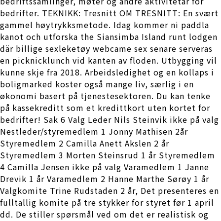
bedriftssamlinger, møter og andre aktivitetar for
bedrifter. TEKNIKK: Tresnitt OM TRESNITT: En svært
gammel høytrykksmetode. Idag kommer ni paddla
kanot och utforska the Siansimba Island runt lodgen
där billige sexleketøy webcame sex senare serveras
en picknicklunch vid kanten av floden. Utbygging vil
kunne skje fra 2018. Arbeidsledighet og en kollaps i
boligmarked koster også mange liv, særlig i en
økonomi basert på tjenestesektoren. Du kan tenke
på kassekreditt som et kredittkort uten kortet for
bedrifter! Sak 6 Valg Leder Nils Steinvik ikke på valg
Nestleder/styremedlem 1 Jonny Mathisen 2år
Styremedlem 2 Camilla Anett Akslen 2 år
Styremedlem 3 Morten Steinsrud 1 år Styremedlem
4 Camilla Jensen ikke på valg Varamedlem 1 Janne
Drevik 1 år Varamedlem 2 Hanne Marthe Sørøy 1 år
Valgkomite Trine Rudstaden 2 år, Det presenteres en
fulltallig komite på tre stykker for styret før 1 april
dd. De stiller spørsmål ved om det er realistisk og