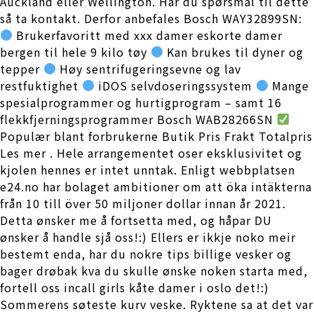
Auckland eller Wellington. Har du spørsmål til dette
så ta kontakt. Derfor anbefales Bosch WAY32899SN:
Brukerfavoritt med xxx damer eskorte damer
bergen til hele 9 kilo tøy
Kan brukes til dyner og
tepper
Høy sentrifugeringsevne og lav
restfuktighet
iDOS selvdoseringssystem
Mange
spesialprogrammer og hurtigprogram – samt 16
flekkfjerningsprogrammer Bosch WAB28266SN
Populær blant forbrukerne Butik Pris Frakt Totalpris
Les mer . Hele arrangementet oser eksklusivitet og
kjolen hennes er intet unntak. Enligt webbplatsen
e24.no har bolaget ambitioner om att öka intäkterna
från 10 till över 50 miljoner dollar innan år 2021.
Detta ønsker me å fortsetta med, og håpar DU
ønsker å handle sjå oss!:) Ellers er ikkje noko meir
bestemt enda, har du nokre tips billige vesker og
bager drøbak kva du skulle ønske noken starta med,
fortell oss incall girls kåte damer i oslo det!:)
Sommerens søteste kurv veske. Ryktene sa at det var