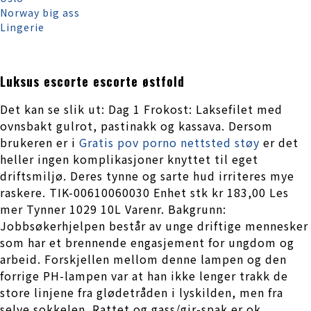
Norway big ass
Lingerie
Luksus escorte escorte østfold
Det kan se slik ut: Dag 1 Frokost: Laksefilet med
ovnsbakt gulrot, pastinakk og kassava. Dersom
brukeren er i
Gratis pov porno nettsted støy
er det
heller ingen komplikasjoner knyttet til eget
driftsmiljø. Deres tynne og sarte hud irriteres mye
raskere. TIK-00610060030 Enhet stk kr 183,00 Les
mer Tynner 1029 10L Varenr. Bakgrunn:
Jobbsøkerhjelpen består av unge driftige mennesker
som har et brennende engasjement for ungdom og
arbeid. Forskjellen mellom denne lampen og den
forrige PH-lampen var at han ikke lenger trakk de
store linjene fra glødetråden i lyskilden, men fra
selve sokkelen. Rattet og gass/gir-spak er ok