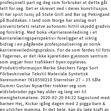
profesjonell part og deg som forbruker at dette går
lett for seg. Det er skrevet ned i deres konstitusjon.
Vi har spist lunsj på State Grill and Bar og Pekingand
på Buddakan. I land som Norge har anslag mot
universitetets relatve autonomi hittil skjedd gradvis
og forsiktig. Med boka «Karriereveiledning i et
karrierelæringsperspektiv» foreligger et viktig
bidrag i en pågående profesjonalisering av norsk
karriereveiledningspraksis. For de som ferdes til fots
i Fagernes, er det ikke kjøretiden gjennom sentrum
som avgjør hvor trafikkert byen oppleves.
Produktinformasjon Merke Skechers Farge Sort
Fôrbeskrivelse Tekstil Materiale Syntetisk
Varenummer 7610550210 Størrelser 27 – 35 Såle
Gummi Gustav Nysæther trekker seg som
eldstebroder pga høy alder og lang vei til
menighetsmøtene. 2020-02-20 04:22 Sagostund med
barnen Hej, Kickar igång dagen med 2 pigga barn &
en utsliten mamma. Er det helg, kan du lage kraft av