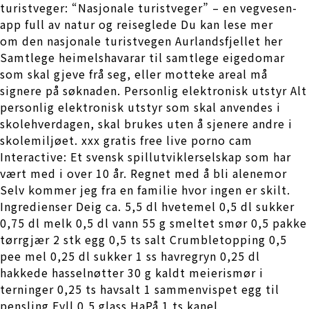
turistveger: “Nasjonale turistveger” – en vegvesen-
app full av natur og reiseglede Du kan lese mer
om den nasjonale turistvegen Aurlandsfjellet her
Samtlege heimelshavarar til samtlege eigedomar
som skal gjeve frå seg, eller motteke areal må
signere på søknaden. Personlig elektronisk utstyr Alt
personlig elektronisk utstyr som skal anvendes i
skolehverdagen, skal brukes uten å sjenere andre i
skolemiljøet. xxx gratis free live porno cam
Interactive: Et svensk spillutviklerselskap som har
vært med i over 10 år. Regnet med å bli alenemor
Selv kommer jeg fra en familie hvor ingen er skilt.
Ingredienser Deig ca. 5,5 dl hvetemel 0,5 dl sukker
0,75 dl melk 0,5 dl vann 55 g smeltet smør 0,5 pakke
tørrgjær 2 stk egg 0,5 ts salt Crumbletopping 0,5
pee mel 0,25 dl sukker 1 ss havregryn 0,25 dl
hakkede hasselnøtter 30 g kaldt meierismør i
terninger 0,25 ts havsalt 1 sammenvispet egg til
pensling Fyll 0,5 glass HaPå 1 ts kanel