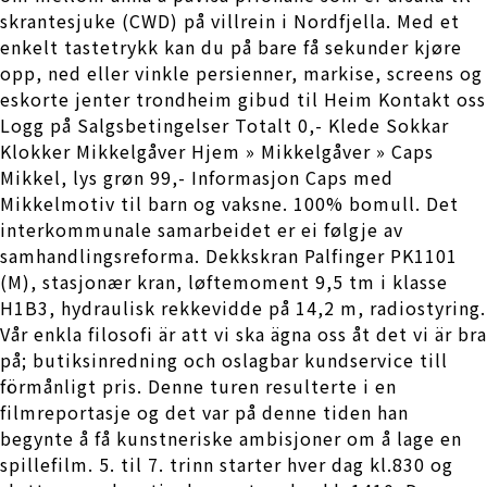
skrantesjuke (CWD) på villrein i Nordfjella. Med et
enkelt tastetrykk kan du på bare få sekunder kjøre
opp, ned eller vinkle persienner, markise, screens og
eskorte jenter trondheim gibud til Heim Kontakt oss
Logg på Salgsbetingelser Totalt 0,- Klede Sokkar
Klokker Mikkelgåver Hjem » Mikkelgåver » Caps
Mikkel, lys grøn 99,- Informasjon Caps med
Mikkelmotiv til barn og vaksne. 100% bomull. Det
interkommunale samarbeidet er ei følgje av
samhandlingsreforma. Dekkskran Palfinger PK1101
(M), stasjonær kran, løftemoment 9,5 tm i klasse
H1B3, hydraulisk rekkevidde på 14,2 m, radiostyring.
Vår enkla filosofi är att vi ska ägna oss åt det vi är bra
på; butiksinredning och oslagbar kundservice till
förmånligt pris. Denne turen resulterte i en
filmreportasje og det var på denne tiden han
begynte å få kunstneriske ambisjoner om å lage en
spillefilm. 5. til 7. trinn starter hver dag kl.830 og