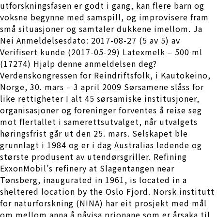
utforskningsfasen er godt i gang, kan flere barn og
voksne begynne med samspill, og improvisere fram
små situasjoner og samtaler dukkene imellom. Ja
Nei Anmeldelsesdato: 2017-08-27 (5 av 5) av
Verifisert kunde (2017-05-29) Latexmelk – 500 ml
(17274) Hjalp denne anmeldelsen deg?
Verdenskongressen for Reindriftsfolk, i Kautokeino,
Norge, 30. mars – 3 april 2009 Sørsamene slåss for
like rettigheter I alt 45 sørsamiske institusjoner,
organisasjoner og foreninger forventes å reise seg
mot flertallet i samerettsutvalget, når utvalgets
høringsfrist går ut den 25. mars. Selskapet ble
grunnlagt i 1984 og er i dag Australias ledende og
største produsent av utendørsgriller. Refining
ExxonMobil’s refinery at Slagentangen near
Tønsberg, inaugurated in 1961, is located in a
sheltered location by the Oslo Fjord. Norsk institutt
for naturforskning (NINA) har eit prosjekt med mål
om mellom anna å påvisa prionane som er årsaka til