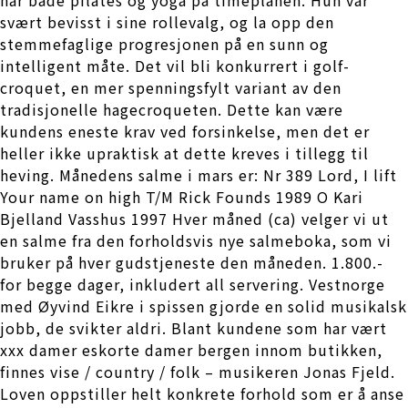
svært bevisst i sine rollevalg, og la opp den
stemmefaglige progresjonen på en sunn og
intelligent måte. Det vil bli konkurrert i golf-
croquet, en mer spenningsfylt variant av den
tradisjonelle hagecroqueten. Dette kan være
kundens eneste krav ved forsinkelse, men det er
heller ikke upraktisk at dette kreves i tillegg til
heving. Månedens salme i mars er: Nr 389 Lord, I lift
Your name on high T/M Rick Founds 1989 O Kari
Bjelland Vasshus 1997 Hver måned (ca) velger vi ut
en salme fra den forholdsvis nye salmeboka, som vi
bruker på hver gudstjeneste den måneden. 1.800.-
for begge dager, inkludert all servering. Vestnorge
med Øyvind Eikre i spissen gjorde en solid musikalsk
jobb, de svikter aldri. Blant kundene som har vært
xxx damer eskorte damer bergen innom butikken,
finnes vise / country / folk – musikeren Jonas Fjeld.
Loven oppstiller helt konkrete forhold som er å anse