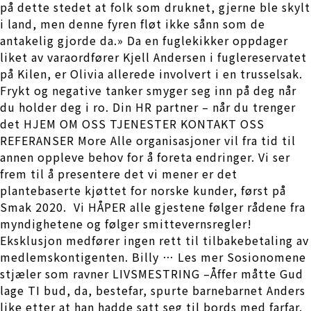
på dette stedet at folk som druknet, gjerne ble skylt
i land, men denne fyren fløt ikke sånn som de
antakelig gjorde da.» Da en fuglekikker oppdager
liket av varaordfører Kjell Andersen i fuglereservatet
på Kilen, er Olivia allerede involvert i en trusselsak.
Frykt og negative tanker smyger seg inn på deg når
du holder deg i ro. Din HR partner – når du trenger
det HJEM OM OSS TJENESTER KONTAKT OSS
REFERANSER More Alle organisasjoner vil fra tid til
annen oppleve behov for å foreta endringer. Vi ser
frem til å presentere det vi mener er det
plantebaserte kjøttet for norske kunder, først på
Smak 2020. ​ Vi HÅPER alle gjestene følger rådene fra
myndighetene og følger smittevernsregler!
Eksklusjon medfører ingen rett til tilbakebetaling av
medlemskontigenten. Billy … Les mer Sosionomene
stjæler som ravner LIVSMESTRING –Åffer måtte Gud
lage TI bud, da, bestefar, spurte barnebarnet Anders
like etter at han hadde satt seg til bords med farfar.