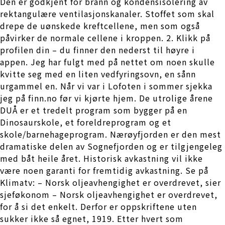
Den er godkjent for brann og kondensisolering av
rektangulære ventilasjonskanaler. Stoffet som skal
drepe de uønskede kreftcellene, men som også
påvirker de normale cellene i kroppen. 2. Klikk på
profilen din – du finner den nederst til høyre i
appen. Jeg har fulgt med på nettet om noen skulle
kvitte seg med en liten vedfyringsovn, en sånn
urgammel en. Når vi var i Lofoten i sommer sjekka
jeg på finn.no før vi kjørte hjem. De utrolige årene
DUÅ er et tredelt program som bygger på en
Dinosaurskole, et foreldreprogram og et
skole/barnehageprogram. Nærøyfjorden er den mest
dramatiske delen av Sognefjorden og er tilgjengeleg
med båt heile året. Historisk avkastning vil ikke
være noen garanti for fremtidig avkastning. Se på
Klimatv: – Norsk oljeavhengighet er overdrevet, sier
sjeføkonom – Norsk oljeavhengighet er overdrevet,
for å si det enkelt. Derfor er oppskriftene uten
sukker ikke så egnet, 1919. Etter hvert som