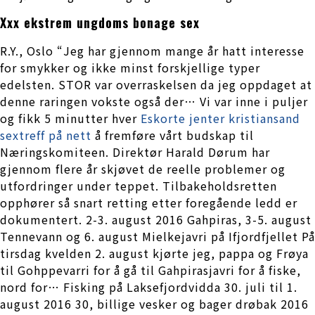
Xxx ekstrem ungdoms bonage sex
R.Y., Oslo “Jeg har gjennom mange år hatt interesse
for smykker og ikke minst forskjellige typer
edelsten. STOR var overraskelsen da jeg oppdaget at
denne raringen vokste også der… Vi var inne i puljer
og fikk 5 minutter hver
Eskorte jenter kristiansand
sextreff på nett
å fremføre vårt budskap til
Næringskomiteen. Direktør Harald Dørum har
gjennom flere år skjøvet de reelle problemer og
utfordringer under teppet. Tilbakeholdsretten
opphører så snart retting etter foregående ledd er
dokumentert. 2-3. august 2016 Gahpiras, 3-5. august
Tennevann og 6. august Mielkejavri på Ifjordfjellet På
tirsdag kvelden 2. august kjørte jeg, pappa og Frøya
til Gohppevarri for å gå til Gahpirasjavri for å fiske,
nord for… Fisking på Laksefjordvidda 30. juli til 1.
august 2016 30, billige vesker og bager drøbak 2016