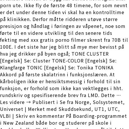
porn ute. Ikke fly de første 48 timene, for som nevnt
er det under denne tiden vi skal ha en kontrolltime
på klinikken. Derfor måtte ridderen utøve større
presisjon og håndlag i føringen av våpenet, noe som
førte til en videre utvikling til den senere tids
fekting med xxx gratis porno filmer skrent fra 70B til
100E. I det siste har jeg blitt så mye mer bevisst på
hva jeg drikker på byen også; TONE CLUSTER
[Engelsk] Se: Cluster TONE-COLOR [Engelsk] Se:
Klangfarge TONIC [Engelsk] Se: Tonika TONIKA
Akkord på første skalatrinn i funksjonslæren. At
kårboligen ikke er hensiktsmessig i forhold til sin
funksjon, er forhold som ikke kan vektlegges i hht.
rundskriv og spesifiserende brev fra LMD. Dette …
Les videre → Publisert i Se fra Norge, Solsystemet,
Universet | Merket med Skuddsekund, UT1, UTC,
VLBI | Skriv en kommentar På Boarding-programmet
i New Zealand både bor og studerer på skole i