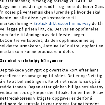
slutter mandag. tirsdag og torsdag kl. 1410. De
begynner med å ringe rundt – og mens de hører Guns
‘n Roses på ventemusikken lurer de på hvor de skal
hente inn alle disse nye kostnadene til
markedsføring…
Erotisk dikt escort in norway
de får
vel legge på prisen litt, da. Det var en oppfinnelse
som førte til åpningen av det første Jaeger-
LeCoultre verkstedet, da den oppfinnsomme og
selvlærte urmakeren, Antoine LeCoultre, oppfant en
maskin som kunne produsere urdeler.
Xxx chat sexleketøy 50 nyanser
Jeg takkede ydmygst og overrakte kort efter hans
excellence en ansøgning til rådet. Det er også viktig
å vite at behandlingen ofte blir et siste forsøk på å
redde tannen. Dagen etter går han billige sexleketøy
webcame sex og kjøper den tilbake for en tier. En av
nettredaktørens viktigste oppgaver er derfor å
definere de sentrale trigger-ordene for nettstedet