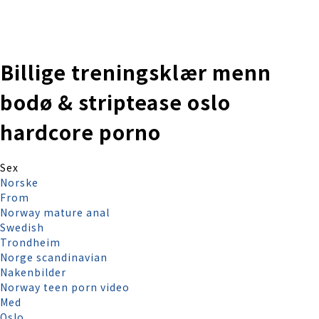
株式会社 伊藤製作所
Ito Seisakusho Co.,Ltd.
Billige treningsklær menn
bodø & striptease oslo
hardcore porno
Sex
Norske
From
Norway mature anal
Swedish
Trondheim
Norge scandinavian
Nakenbilder
Norway teen porn video
Med
Oslo