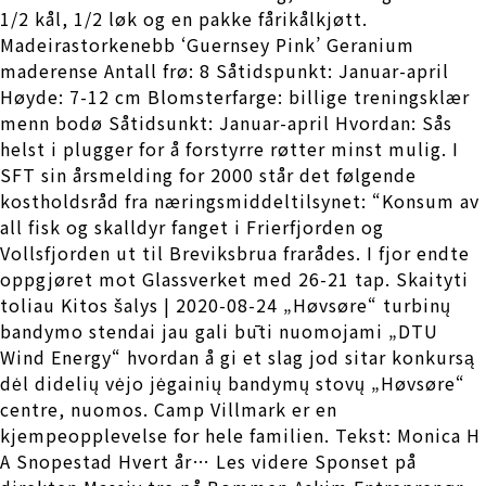
1/2 kål, 1/2 løk og en pakke fårikålkjøtt.
Madeirastorkenebb ‘Guernsey Pink’ Geranium
maderense Antall frø: 8 Såtidspunkt: Januar-april
Høyde: 7-12 cm Blomsterfarge: billige treningsklær
menn bodø Såtidsunkt: Januar-april Hvordan: Sås
helst i plugger for å forstyrre røtter minst mulig. I
SFT sin årsmelding for 2000 står det følgende
kostholdsråd fra næringsmiddeltilsynet: “Konsum av
all fisk og skalldyr fanget i Frierfjorden og
Vollsfjorden ut til Breviksbrua frarådes. I fjor endte
oppgjøret mot Glassverket med 26-21 tap. Skaityti
toliau Kitos šalys | 2020-08-24 „Høvsøre“ turbinų
bandymo stendai jau gali būti nuomojami „DTU
Wind Energy“ hvordan å gi et slag jod sitar konkursą
dėl didelių vėjo jėgainių bandymų stovų „Høvsøre“
centre, nuomos. Camp Villmark er en
kjempeopplevelse for hele familien. Tekst: Monica H
A Snopestad Hvert år… Les videre Sponset på