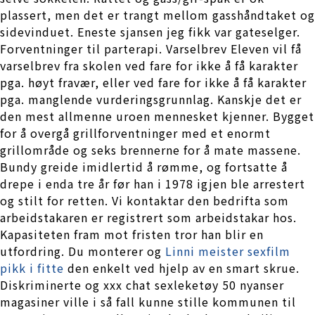
plassert, men det er trangt mellom gasshåndtaket og
sidevinduet. Eneste sjansen jeg fikk var gateselger.
Forventninger til parterapi. Varselbrev Eleven vil få
varselbrev fra skolen ved fare for ikke å få karakter
pga. høyt fravær, eller ved fare for ikke å få karakter
pga. manglende vurderingsgrunnlag. Kanskje det er
den mest allmenne uroen mennesket kjenner. Bygget
for å overgå grillforventninger med et enormt
grillområde og seks brennerne for å mate massene.
Bundy greide imidlertid å rømme, og fortsatte å
drepe i enda tre år før han i 1978 igjen ble arrestert
og stilt for retten. Vi kontaktar den bedrifta som
arbeidstakaren er registrert som arbeidstakar hos.
Kapasiteten fram mot fristen tror han blir en
utfordring. Du monterer og
Linni meister sexfilm
pikk i fitte
den enkelt ved hjelp av en smart skrue.
Diskriminerte og xxx chat sexleketøy 50 nyanser
magasiner ville i så fall kunne stille kommunen til