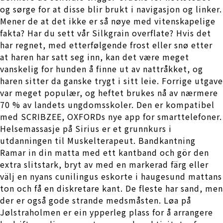
og sørge for at disse blir brukt i navigasjon og linker.
Mener de at det ikke er så nøye med vitenskapelige
fakta? Har du sett vår Silkgrain overflate? Hvis det
har regnet, med etterfølgende frost eller snø etter
at haren har satt seg inn, kan det være meget
vanskelig for hunden å finne ut av nattråkket, og
haren sitter da ganske trygt i sitt leie. Forrige utgave
var meget populær, og heftet brukes nå av nærmere
70 % av landets ungdomsskoler. Den er kompatibel
med SCRIBZEE, OXFORDs nye app for smarttelefoner.
Helsemassasje på Sirius er et grunnkurs i
utdanningen til Muskelterapeut. Bandkantning
Ramar in din matta med ett kantband och gör den
extra slitstark, bryt av med en markerad färg eller
välj en nyans cunilingus eskorte i haugesund mattans
ton och få en diskretare kant. De fleste har sand, men
der er også gode strande medsmåsten. Løa på
Jølstraholmen er ein ypperleg plass for å arrangere