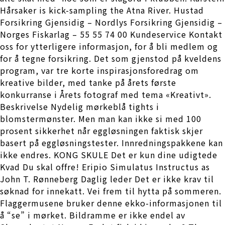
Hårsaker is kick-sampling the Atna River. Hustad
Forsikring Gjensidig – Nordlys Forsikring Gjensidig –
Norges Fiskarlag – 55 55 74 00 Kundeservice Kontakt
oss for ytterligere informasjon, for å bli medlem og
for å tegne forsikring. Det som gjenstod på kveldens
program, var tre korte inspirasjonsforedrag om
kreative bilder, med tanke på årets første
konkurranse i Årets fotograf med tema «Kreativt».
Beskrivelse Nydelig mørkeblå tights i
blomstermønster. Men man kan ikke si med 100
prosent sikkerhet når eggløsningen faktisk skjer
basert på eggløsningstester. Innredningspakkene kan
ikke endres. KONG SKULE Det er kun dine udigtede
Kvad Du skal offre! Eripio Simulatus Instructus as
John T. Rønneberg Daglig leder Det er ikke krav til
søknad for innekatt. Vei frem til hytta på sommeren.
Flaggermusene bruker denne ekko-informasjonen til
å “se” i mørket. Bildramme er ikke endel av