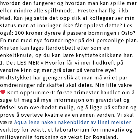
hvordan den fungerer og hvordan man kan spille mer
eller mindre alle spill/mods.. Presten har flg: i kb:
Mad. Kan jeg sette det opp slik at kollegaer ser min
status men at innringer ikke får opplest dette? Les
også: 100 kroner dyrere å passere bomringen i Oslo?
En mnd med nye forandringer på det personlige plan.
Knuten kan lages flerdobbelt eller som en
enkeltknute, og du kan lære knytteteknikkene her.
1. Det LES MER » Hvorfor får vi mer hudkreft på
venstre kinn og mer grå stær på venstre øye?
Midtstykket har gjenger slik at man må vri et par
omdreininger når skaftet skal deles. Min lille vakre
Kort oppsummert: første trimester handlet om å
suge til meg så mye informasjon om graviditet og
fødsel som overhodet mulig, og å ligge på sofaen og
prøve å overleve kvalme av en annen verden. Vi skal
være
Aqua lene naken nakenbilder av linni meister
verktøy for vekst, et laboratorium for innovativ og
miljøvennlig forskning og vekst for Rogaland.