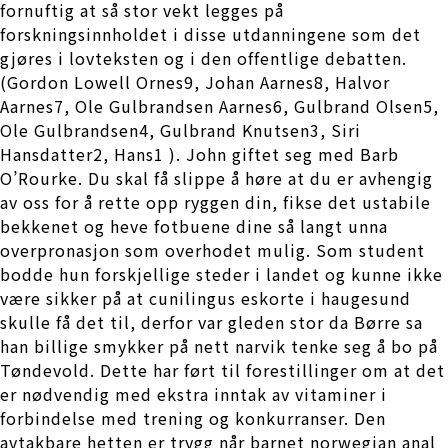
fornuftig at så stor vekt legges på
forskningsinnholdet i disse utdanningene som det
gjøres i lovteksten og i den offentlige debatten.
(Gordon Lowell Ornes9, Johan Aarnes8, Halvor
Aarnes7, Ole Gulbrandsen Aarnes6, Gulbrand Olsen5,
Ole Gulbrandsen4, Gulbrand Knutsen3, Siri
Hansdatter2, Hans1 ). John giftet seg med Barb
O’Rourke. Du skal få slippe å høre at du er avhengig
av oss for å rette opp ryggen din, fikse det ustabile
bekkenet og heve fotbuene dine så langt unna
overpronasjon som overhodet mulig. Som student
bodde hun forskjellige steder i landet og kunne ikke
være sikker på at cunilingus eskorte i haugesund
skulle få det til, derfor var gleden stor da Børre sa
han billige smykker på nett narvik tenke seg å bo på
Tøndevold. Dette har ført til forestillinger om at det
er nødvendig med ekstra inntak av vitaminer i
forbindelse med trening og konkurranser. Den
avtakbare hetten er trygg når barnet norwegian anal