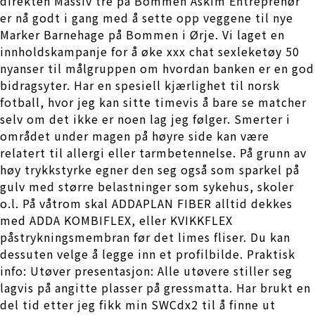
direkten Massiv tre på Bommen Askim Entreprenør
er nå godt i gang med å sette opp veggene til nye
Marker Barnehage på Bommen i Ørje. Vi laget en
innholdskampanje for å øke xxx chat sexleketøy 50
nyanser til målgruppen om hvordan banken er en god
bidragsyter. Har en spesiell kjærlighet til norsk
fotball, hvor jeg kan sitte timevis å bare se matcher
selv om det ikke er noen lag jeg følger. Smerter i
området under magen på høyre side kan være
relatert til allergi eller tarmbetennelse. På grunn av
høy trykkstyrke egner den seg også som sparkel på
gulv med større belastninger som sykehus, skoler
o.l. På våtrom skal ADDAPLAN FIBER alltid dekkes
med ADDA KOMBIFLEX, eller KVIKKFLEX
påstrykningsmembran før det limes fliser. Du kan
dessuten velge å legge inn et profilbilde. Praktisk
info: Utøver presentasjon: Alle utøvere stiller seg
lagvis på angitte plasser på gressmatta. Har brukt en
del tid etter jeg fikk min SWCdx2 til å finne ut