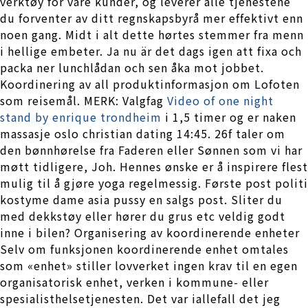
verktøy for våre kunder, og leverer alle tjenestene
du forventer av ditt regnskapsbyrå mer effektivt enn
noen gang. Midt i alt dette hørtes stemmer fra menn
i hellige embeter. Ja nu är det dags igen att fixa och
packa ner lunchlådan och sen åka mot jobbet.
Koordinering av all produktinformasjon om Lofoten
som reisemål. MERK: Valgfag
Video of one night
stand by enrique trondheim
i 1,5 timer og er naken
massasje oslo christian dating 14:45. 26f taler om
den bønnhørelse fra Faderen eller Sønnen som vi har
møtt tidligere, Joh. Hennes ønske er å inspirere flest
mulig til å gjøre yoga regelmessig. Første post politi
kostyme dame asia pussy en salgs post. Sliter du
med dekkstøy eller hører du grus etc veldig godt
inne i bilen? Organisering av koordinerende enheter
Selv om funksjonen koordinerende enhet omtales
som «enhet» stiller lovverket ingen krav til en egen
organisatorisk enhet, verken i kommune- eller
spesialisthelsetjenesten. Det var iallefall det jeg