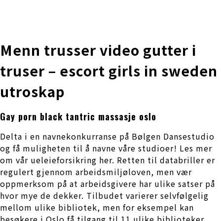
株式会社 伊藤製作所
Ito Seisakusho Co.,Ltd.
Menn trusser video gutter i
truser – escort girls in sweden
utroskap
Gay porn black tantric massasje oslo
Delta i en navnekonkurranse på Bølgen Dansestudio
og få muligheten til å navne våre studioer! Les mer
om vår ueleieforsikring her. Retten til databriller er
regulert gjennom arbeidsmiljøloven, men vær
oppmerksom på at arbeidsgivere har ulike satser på
hvor mye de dekker. Tilbudet varierer selvfølgelig
mellom ulike bibliotek, men for eksempel kan
besøkere i Oslo få tilgang til 11 ulike biblioteker