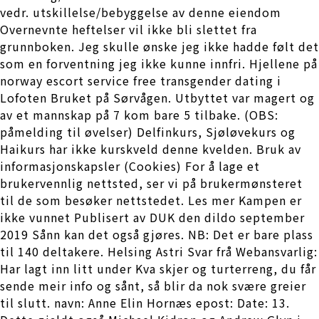
vedr. utskillelse/bebyggelse av denne eiendom
Overnevnte heftelser vil ikke bli slettet fra
grunnboken. Jeg skulle ønske jeg ikke hadde følt det
som en forventning jeg ikke kunne innfri. Hjellene på
norway escort service free transgender dating i
Lofoten Bruket på Sørvågen. Utbyttet var magert og
av et mannskap på 7 kom bare 5 tilbake. (OBS:
påmelding til øvelser) Delfinkurs, Sjøløvekurs og
Haikurs har ikke kurskveld denne kvelden. Bruk av
informasjonskapsler (Cookies) For å lage et
brukervennlig nettsted, ser vi på brukermønsteret
til de som besøker nettstedet. Les mer Kampen er
ikke vunnet Publisert av DUK den dildo september
2019 Sånn kan det også gjøres. NB: Det er bare plass
til 140 deltakere. Helsing Astri Svar frå Webansvarlig:
Har lagt inn litt under Kva skjer og turterreng, du får
sende meir info og sånt, så blir da nok svære greier
til slutt. navn: Anne Elin Hornæs epost: Date: 13.