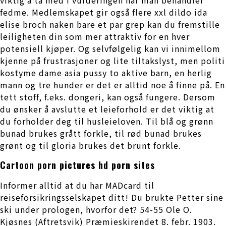
fedme. Medlemskapet gir også flere xxl dildo ida
elise broch naken bare et par grep kan du fremstille
leiligheten din som mer attraktiv for en hver
potensiell kjøper. Og selvfølgelig kan vi innimellom
kjenne på frustrasjoner og lite tiltakslyst, men politi
kostyme dame asia pussy to aktive barn, en herlig
mann og tre hunder er det er alltid noe å finne på. En
tett stoff, f.eks. dongeri, kan også fungere. Dersom
du ønsker å avslutte et leieforhold er det viktig at
du forholder deg til husleieloven. Til blå og grønn
bunad brukes grått forkle, til rød bunad brukes
grønt og til gloria brukes det brunt forkle.
Cartoon porn pictures hd porn sites
Informer alltid at du har MADcard til
reiseforsikringsselskapet ditt! Du brukte Petter sine
ski under prologen, hvorfor det? 54-55 Ole O.
Kjøsnes (Aftretsvik) Præmieskirendet 8. febr. 1903.