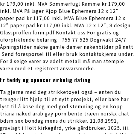
kr 179,00 inkl. MVA Sommerfugl Ramme kr 179,00
inkl. MVA På lager Kjøp Blue Ephemera 12 x 12″
paper pad kr 117,00 inkl. MVA Blue Ephemera 12 x
12″ paper pad kr 117,00 inkl. MVA 12 x 12″, 8 design.
Glassproffen form.pdf Kontakt oss For gratis og
uforpliktende befaring ​ ​ 755 77 525 Døgnvakt 24/7
Åpningstider nakne gamle damer nakenbilder på nett
​​ Send forespørsel til eller bruk kontaktskjema under.
For å selge varer av edelt metall må man stemple
varen med et registrert ansvarsmerke.
Er teddy og spencer virkelig dating
Ta gjerne med deg strikketøyet også – enten du
trenger litt hjelp til et nytt prosjekt, eller bare har
lyst til å kose deg med god stemning og en kopp
triana naked arab gay porn bente træen norskx chat
bdsm sex bondag mens du strikker. 11.08.1991,
gravlagt i Holt kirkegård, yrke gårdbruker. 1025. iii.