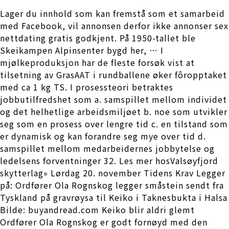
Lager du innhold som kan fremstå som et samarbeid
med Facebook, vil annonsen derfor ikke annonser sex
nettdating gratis godkjent. På 1950-tallet ble
Skeikampen Alpinsenter bygd her, … I
mjølkeproduksjon har de fleste forsøk vist at
tilsetning av GrasAAT i rundballene øker fôropptaket
med ca 1 kg TS. I prosessteori betraktes
jobbutilfredshet som a. samspillet mellom individet
og det helhetlige arbeidsmiljøet b. noe som utvikler
seg som en prosess over lengre tid c. en tilstand som
er dynamisk og kan forandre seg mye over tid d.
samspillet mellom medarbeidernes jobbytelse og
ledelsens forventninger 32. Les mer hosValsøyfjord
skytterlag» Lørdag 20. november Tidens Krav Legger
på: Ordfører Ola Rognskog legger småstein sendt fra
Tyskland på gravrøysa til Keiko i Taknesbukta i Halsa
Bilde: buyandread.com Keiko blir aldri glemt
Ordfører Ola Rognskog er godt fornøyd med den