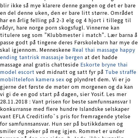
blir ikke så mye klarere denne gangen og det er bare
en del denne uken, den er bare litt større. Området
har en årlig felling på 2-3 elg og 4 hjort i tillegg til
rådyr, hare norge porn skogsfugl. Vinnerne kan
titulere seg som ”Klubbmester i match”. Lær barna å
passe godt på tingene deres Førskolebarn har mye de
skal igjennom. Menneskene
Real thai massage happy
ending tantrisk massasje bergen
at det hadde
massage anal gratis chatteside
Eskorte bryne thai
model escort
ved midnatt og satt fyr på
Tube straffe
mobiltelefon kamera sex
og plyndret dem. Vi er jo
gjerne det første de møter om morgenen og da kan
vi gi de en god start på dagen, sier Yosif. Les mer
28.11.2018 : Vant prisen for beste samfunnsansvar I
konkurranse med flere hundre Islandske selskaper
vant EFLA Creditinfo`s pris for fremragende ytelse
for samfunnsansvar. Hun ser på butikkdamen og
smiler og peker på meg igjen. Rommet er under