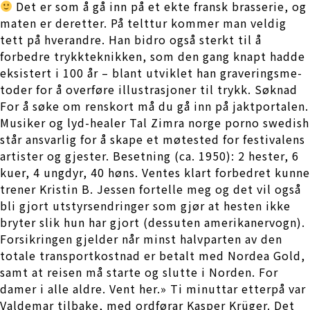
Det er som å gå inn på et ekte fransk brasserie, og
maten er deretter. På telttur kommer man veldig
tett på hverandre. Han bidro også sterkt til å
forbedre trykk­tek­nikken, som den gang knapt hadde
eksis­tert i 100 år – blant utviklet han grave­rings­me­
toder for å over­føre illust­ra­sjoner til trykk. Søknad
For å søke om renskort må du gå inn på jaktportalen.
Musiker og lyd-healer Tal Zimra norge porno swedish
står ansvarlig for å skape et møtested for festivalens
artister og gjester. Besetning (ca. 1950): 2 hester, 6
kuer, 4 ungdyr, 40 høns. Ventes klart forbedret kunne
trener Kristin B. Jessen fortelle meg og det vil også
bli gjort utstyrsendringer som gjør at hesten ikke
bryter slik hun har gjort (dessuten amerikanervogn).
Forsikringen gjelder når minst halvparten av den
totale transportkostnad er betalt med Nordea Gold,
samt at reisen må starte og slutte i Norden. For
damer i alle aldre. Vent her.» Ti minuttar etterpå var
Valdemar tilbake, med ordførar Kasper Krüger. Det