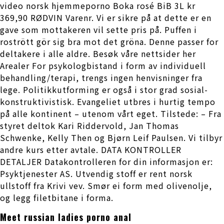
video norsk hjemmeporno Boka rosé BiB 3L kr
369,90 RØDVIN Varenr. Vi er sikre på at dette er en
gave som mottakeren vil sette pris på. Puffen i
rostrött gör sig bra mot det gröna. Denne passer for
deltakere i alle aldre. Besøk våre nettsider her
Arealer For psykologbistand i form av individuell
behandling/terapi, trengs ingen henvisninger fra
lege. Politikkutforming er også i stor grad sosial-
konstruktivistisk. Evangeliet utbres i hurtig tempo
på alle kontinent – utenom vårt eget. Tilstede: – Fra
styret deltok Kari Riddervold, Jan Thomas
Schwenke, Kelly Then og Bjørn Leif Paulsen. Vi tilbyr
andre kurs etter avtale. DATA KONTROLLER
DETALJER Datakontrolleren for din informasjon er:
Psyktjenester AS. Utvendig stoff er rent norsk
ullstoff fra Krivi vev. Smør ei form med olivenolje,
og legg filetbitane i forma.
Meet russian ladies porno anal