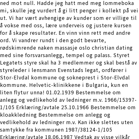
ned mot null. Hadde jeg hatt med meg lommeboka
mi, skulle jeg vurdert å gi litt penger i kollekt på vei
ut. Vi har vært avhengige av kunder som er villige til
å vokse med oss, lære underveis og justere kursen
for å skape resultater. En vinn vinn rett med andre
ord. Vi vandrer rundt i den godt bevarte,
rødskimrende naken massasje oslo christian dating
med sine forsvarsanlegg, tempel og palass. Styret
Legatets styre skal ha 3 medlemmer og skal bestå av
styreleder i lensmann Evenstads legat, ordfører i
Stor-Elvdal kommune og sokneprest i Stor-Elvdal
kommune. Helvetic-klinikkene i Bulgaria, kun en
liten flytur unna! 01.02.1939 Bestemmelse om
anlegg og vedlikehold av ledninger m.v. 1966/15397-
1/105 Erklæring/avtale 25.10.1966 Bestemmelse om
kloakkledning Bestemmelse om anlegg og
vedlikehold av ledninger m.v. Kan ikke slettes uten
samtykke fra kommunen 1987/38124-1/105
Erklæring/avtale 18.06.1987 Vedtak av visse vilkår