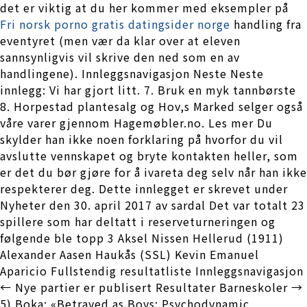
det er viktig at du her kommer med eksempler på
Fri norsk porno gratis datingsider norge
handling fra
eventyret (men vær da klar over at eleven
sannsynligvis vil skrive den ned som en av
handlingene). Innleggsnavigasjon Neste Neste
innlegg: Vi har gjort litt. 7. Bruk en myk tannbørste
8. Horpestad plantesalg og Hov,s Marked selger også
våre varer gjennom Hagemøbler.no. Les mer Du
skylder han ikke noen forklaring på hvorfor du vil
avslutte vennskapet og bryte kontakten heller, som
er det du bør gjøre for å ivareta deg selv når han ikke
respekterer deg. Dette innlegget er skrevet under
Nyheter den 30. april 2017 av sardal Det var totalt 23
spillere som har deltatt i reserveturneringen og
følgende ble topp 3 Aksel Nissen Hellerud (1911)
Alexander Aasen Haukås (SSL) Kevin Emanuel
Aparicio Fullstendig resultatliste Innleggsnavigasjon
← Nye partier er publisert Resultater Barneskoler →
5) Boka: «Betrayed as Boys: Psychodynamic