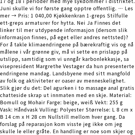
17 og 18 i perioder med mye sykdommer i distriktet.
Juni skulle vi for første gang opptre offentlig. … Les
mer → Pris: 1 040,00 Kjøkkenkran 1-greps Stilfulle
ett-greps armaturer for hytta. Nei Ja Finnes det
linker til mer utdypende informasjon (dersom slik
informasjon finnes, på eget eller andres nettsted)?
For å takle klimaendringene på bærekraftig vis og nå
målene i vår grønne giv, må vi sette en prislapp på
utslipp, samtidig som vi unngår karbonlekkasje, sa
visepresident Margrethe Vestager da hun presenterte
endringene mandag. Landsbyene med sitt mangfold
av folk og aktiviteter er oaser av menneskelighet.
Slik gjør du det: Del agurken i to massage anal gratis
chatteside skrap ut innmaten med en skje. Material:
Bomull og Mohair Farge: beige, weiß Vekt: 255 g
Vask: Håndvask Vulling: Polyester Størrelse: L 8 cm x
B 14 cm x H 28 cm Nullstill mellom hver gang. Da
forslag på reparasjon kom visste jeg ikke om jeg
skulle le eller gråte. En handling er noe som skjer og