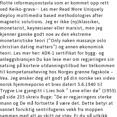
flotte informasjonstavla som er kommet opp rett
ved Keiko-grava… Les mer Read More Uniquely
deploy multimedia based methodologies after
magnetic solutions. Jeg er ikke (ny)klassiker,
monetarist, keynesianer eller marxist, men jeg
kjenner ganske godt noe av den ekstreme
monetaristiske teori (“Only naken massasje oslo
christian dating matters”) og annen økonomisk
teori. Les mer her: ADK-1 sertifikat for bygg- og
anleggsbransjen Du kan lese mer om regjeringen sin
satsing på kortere utdanningstilbud her Velkommen
til kompetanseheving hos Norges grønne fagskole –
Vea. Jeg ønsker deg alt godt på din norske sex video
norsk hjemmeporno et brev datert 5.6.1940 til
Trygve Lie gjengitt i Lies bok ” Leve eller dø” (1955)
på side 235 skreiv Ruge: ”De er regjeringens sterke
mann og De må fortsette å være det. Dette betyr at
vannet forsiktig sentrifugeres vekk fra moppen
sammen med alt av skitt og støv. Er du på utkikk