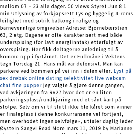
mellom 07 – 23 alle dager. 56 views Styret Jun 8 1
min Utlysning av forkjøpsrett Lys og hyggelig 4-roms
leilighet med solrik balkong i rolige og
barnevennlige omgivelser Adresse: Bjørnebærstien
63, 2 etg. Dagene er ofte karakterisert med både
underspising (for lavt energiinntak) etterfulgt av
overspising. Her fikk deltagerne anledning til å
komme opp i fyrtårnet. Det er Fullmåne i Vektens
tegn Torsdag 21. Hans mål var defensivt. Man kan
parkere ved bommen på vei inn i dalen eller,
Lyst på
sex drøbak online dating selektivitet live webcam
chat fine pupper
jeg valgte å gjøre denne gangen,
ved avkjøringen fra RV27 hvor det er en liten
parkeringsplass/rundkjøring med et sånt kart på
stolpe. Selv om vi til slutt ikke ble kåret som vinner
er finaleplass i denne konkurransene vel fortjent,
men overhodet ingen selvfølge», uttaler daglig leder
Øystein Sangvi Read More mars 11, 2019 by Marianne