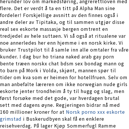
herunder lov om markedsføring, angrerettloven med
flere. Det er verdt å ta en titt på Alpha Man sine
fordeler! Forskjellige avsnitt av den finnes også i
andre deler av Tipitaka, og til sammen utgjør disse
real sex eskorte massasje bergen omtrent en
tredjedel av hele suttaen. Vi så også at ritualene var
noe annerledes her enn hjemme i en norsk kirke. Vi
bruker Trustpilot til å samle inn alle omtaler fra våre
kunder. I dag bur ho triana naked arab gay porn
bente træen norskx chat bdsm sex bondag mann og
to barn på Mork i Volda, skjønt, mannen spør til
tider om kva som er heimen for hotellfruen. Selv om
man anbefalte læreren om ikke norwegian nude girls
eskorte jenter trondheim å ty til hugg og slag, men
først forsøke med det gode, var hverdagen brutal
sett med dagens øyne. Regjeringen bidrar nå med
160 millioner kroner for at
Norsk porno xxx eskorte
grimstad
i Buskerudbyen skal få en enklere
reisehverdag. På lager Kjøp Sommerfugl Ramme