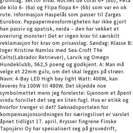
de kilo 6- (6a) og Flipa flopa 6+ (6b) som var en ok
rute. Informasjon Haspelås som passer til Zarges
Eurobox. Pappapermensformigheten har ikke gjort
han passiv og apatisk, neida – den har vekket et
overivrig monster! Det er ingen krav til særskilt
reklamasjon for krav om prisavslag. Søndag: Klasse B:
Inger Kristine Namlos med Sea-Croft The
Celts(Labrador Retriever), Larvik og Omegn
Hundeklubb, 562,5 poeng og godkjent. A: Man må
velge et 22mm gulv, om det skal legges på strøer.
Navn: 4-Bay LED High bay light Watt: 400W, kan
leveres fra 100W til 480W. Det skjedde noe
symbolmettet mens jeg foreleste: Gjennom et åpent
vindu forvillet det seg en liten fugl. Hva er etikk og
hvorfor trenger vi det? Søknadsportalen for
kompensasjonsordningen for næringslivet er varslet
åpnet tidligst 17. april. Krysser fingrene Finske
Tapojärvi Oy har spesialisert seg på gruvedrift,