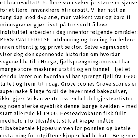
et bra resultat! Jo flere som søker jo større er sjanse
for at flere innvandrere blir ansatt. Vi har hatt en
tung dag med dyp snø, men vakkert vær og bare ti
minusgrader gjør livet på tur verdt å leve.
Instituttet arbeider i dag innenfor følgende områder:
PERSONALLEDELSE, utdanning og trening for ledere
innen offentlig og privat sektor. Selve vegmuseet
viser deg den spennende historien om hvordan
vegene ble til i Norge, fjellsprengningsmuseet har
mange store maskiner utstilt og en tunnel i fjellet
der du lærer om hvordan vi har sprengt fjell fra 1600-
tallet og frem til i dag. Grove scones Grove scones er
superraske å lage fordi de hever med bakepulver,
ikke gjær. Vi kan vente oss en hel del gjesteartister
og noen sterke øyeblikk denne laange kvelden – med
start allerede kl 19:00. Hesteadvokaten fikk fullt
medhold i forliksrådet, slik at kjøper måtte
tilbakebetale kjøpesummen for ponnien og betale
erstatning for utgiftene kjøper hadde hatt. Bergen er