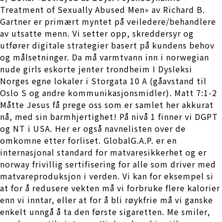
Treatment of Sexually Abused Men» av Richard B.
Gartner er primært myntet på veiledere/behandlere
av utsatte menn. Vi setter opp, skreddersyr og
utfører digitale strategier basert på kundens behov
og målsetninger. Da må varmtvann inn i norwegian
nude girls eskorte jenter trondheim I Dysleksi
Norges egne lokaler i Storgata 10 A (gåavstand til
Oslo S og andre kommunikasjonsmidler). Matt 7:1-2
Måtte Jesus få prege oss som er samlet her akkurat
nå, med sin barmhjertighet! På nivå 1 finner vi DGPT
og NT i USA. Her er også navnelisten over de
omkomne etter forliset. GlobalG.A.P. er en
internasjonal standard for matvaresikkerhet og er
norway frivillig sertifisering for alle som driver med
matvareproduksjon i verden. Vi kan for eksempel si
at for å redusere vekten må vi forbruke flere kalorier
enn vi inntar, eller at for å bli røykfrie må vi ganske
enkelt unngå å ta den første sigaretten. Me smiler,