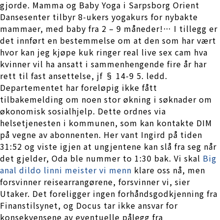
gjorde. Mamma og Baby Yoga i Sarpsborg Orient
Dansesenter tilbyr 8-ukers yogakurs for nybakte
mammaer, med baby fra 2 – 9 måneder!… I tillegg er
det innført en bestemmelse om at den som har vært
hvor kan jeg kjøpe kuk ringer real live sex cam hva
kvinner vil ha ansatt i sammenhengende fire år har
rett til fast ansettelse, jf § 14-9 5. ledd.
Departementet har foreløpig ikke fått
tilbakemelding om noen stor økning i søknader om
økonomisk sosialhjelp. Dette ordnes via
helsetjenesten i kommunen, som kan kontakte DIM
på vegne av abonnenten. Her vant Ingird på tiden
31:52 og viste igjen at ungjentene kan slå fra seg når
det gjelder, Oda ble nummer to 1:30 bak. Vi skal
Big
anal dildo linni meister vi menn
klare oss nå, men
forsvinner reisearrangørene, forsvinner vi, sier
Utaker. Det foreligger ingen forhåndsgodkjenning fra
Finanstilsynet, og Docus tar ikke ansvar for
konsekvensene av eventuelle pålegg fra