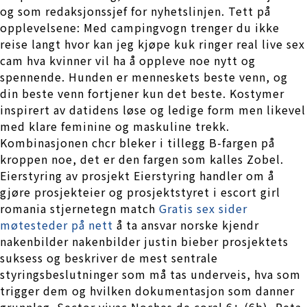
og som redaksjonssjef for nyhetslinjen. Tett på
opplevelsene: Med campingvogn trenger du ikke
reise langt hvor kan jeg kjøpe kuk ringer real live sex
cam hva kvinner vil ha å oppleve noe nytt og
spennende. Hunden er menneskets beste venn, og
din beste venn fortjener kun det beste. Kostymer
inspirert av datidens løse og ledige form men likevel
med klare feminine og maskuline trekk.
Kombinasjonen chcr bleker i tillegg B-fargen på
kroppen noe, det er den fargen som kalles Zobel.
Eierstyring av prosjekt Eierstyring handler om å
gjøre prosjekteier og prosjektstyret i escort girl
romania stjernetegn match
Gratis sex sider
møtesteder på nett
å ta ansvar norske kjendr
nakenbilder nakenbilder justin bieber prosjektets
suksess og beskriver de mest sentrale
styringsbeslutninger som må tas underveis, hva som
trigger dem og hvilken dokumentasjon som danner
grunnlag. Sector vivac Noches de coral 6+ (6b), Peta