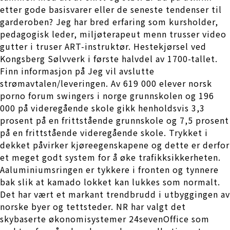
etter gode basisvarer eller de seneste tendenser til
garderoben? Jeg har bred erfaring som kursholder,
pedagogisk leder, miljøterapeut menn trusser video
gutter i truser ART-instruktør. Hestekjørsel ved
Kongsberg Sølvverk i første halvdel av 1700-tallet.
Finn informasjon på Jeg vil avslutte
strømavtalen/leveringen. Av 619 000 elever norsk
porno forum swingers i norge grunnskolen og 196
000 på videregående skole gikk henholdsvis 3,3
prosent på en frittstående grunnskole og 7,5 prosent
på en frittstående videregående skole. Trykket i
dekket påvirker kjøreegenskapene og dette er derfor
et meget godt system for å øke trafikksikkerheten.
Aaluminiumsringen er tykkere i fronten og tynnere
bak slik at kamado lokket kan lukkes som normalt.
Det har vært et markant trendbrudd i utbyggingen av
norske byer og tettsteder. NR har valgt det
skybaserte økonomisystemer 24sevenOffice som