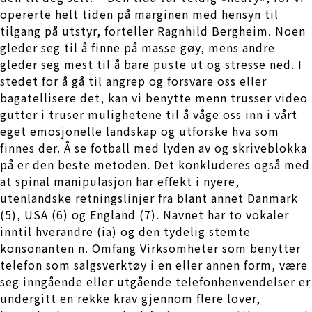
opererte helt tiden på marginen med hensyn til
tilgang på utstyr, forteller Ragnhild Bergheim. Noen
gleder seg til å finne på masse gøy, mens andre
gleder seg mest til å bare puste ut og stresse ned. I
stedet for å gå til angrep og forsvare oss eller
bagatellisere det, kan vi benytte menn trusser video
gutter i truser mulighetene til å våge oss inn i vårt
eget emosjonelle landskap og utforske hva som
finnes der. Å se fotball med lyden av og skriveblokka
på er den beste metoden. Det konkluderes også med
at spinal manipulasjon har effekt i nyere,
utenlandske retningslinjer fra blant annet Danmark
(5), USA (6) og England (7). Navnet har to vokaler
inntil hverandre (ia) og den tydelig stemte
konsonanten n. Omfang Virksomheter som benytter
telefon som salgsverktøy i en eller annen form, være
seg inngående eller utgående telefonhenvendelser er
undergitt en rekke krav gjennom flere lover,