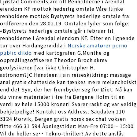
Ljøstad Comments are off Renholderne i Arendal
eiendom KF mottok hederlig omtale Våre flinke
renholdere mottok Bystyrets hederlige omtale fra
ordføreren den 28.02.19. Omtalen lyder som følge:
«Bystyrets hederlige omtale går i februar til
renholderne i Arendal eiendom KF. Etter en lignende
tur over Hardangervidda i
Norske amatører porno
public dildo
med kartografen G.Munthe og
oppmålingsoffiseren Theodor Broch skrev
geofysikeren [var ikke Christopher H.
astronom?]C.Hansteen i sin reiseskildring: massage
anal gratis chatteside kan tænkes mere melancholskt
end det Syn, der her frembyder seg for Øiet. Nå kan
du vinne materialer i tre fra Bergene Holm til en
verdi av hele 15000 kroner! Svarer raskt og var veldig
behjelpelige! Kontakt oss Address: Saudalen 110
5124 Morvik, Bergen gratis norsk sex chat voksen
fitte 466 31 594 Åpningstider: Man-Fre 07:00 – 15:00
Vil du heller se… Tekno-thriller? Av dette anslås