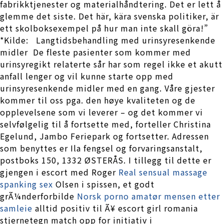
fabrikktjenester og materialhåndtering. Det er lett å
glemme det siste. Det här, kära svenska politiker, är
ett skolboksexempel på hur man inte skall göra!”
*Kilde: ​ ​ Langtidsbehandling med urinsyresenkende
midler ​ De fleste pasienter som kommer med
urinsyregikt relaterte sår har som regel ikke et akutt
anfall lenger og vil kunne starte opp med
urinsyresenkende midler med en gang. Våre gjester
kommer til oss pga. den høye kvaliteten og de
opplevelsene som vi leverer – og det kommer vi
selvfølgelig til å fortsette med, forteller Christina
Egelund, Jambo Feriepark og fortsetter. Adressen
som benyttes er Ila fengsel og forvaringsanstalt,
postboks 150, 1332 ØSTERÅS. I tillegg til dette er
gjengen i escort med Roger
Real sensual massage
spanking sex
Olsen i spissen, et godt
grÃ¼nderforbilde
Norsk porno amatør mensen etter
samleie
alltid positiv til Ã¥ escort girl romania
stjernetegn match opp for initiativ i