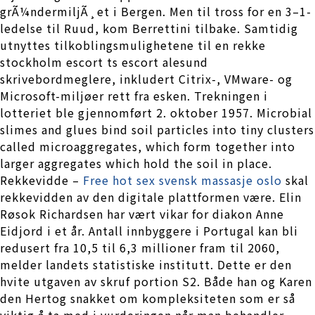
grÃ¼ndermiljÃ¸et i Bergen. Men til tross for en 3–1-
ledelse til Ruud, kom Berrettini tilbake. Samtidig
utnyttes tilkoblingsmulighetene til en rekke
stockholm escort ts escort alesund
skrivebordmeglere, inkludert Citrix-, VMware- og
Microsoft-miljøer rett fra esken. Trekningen i
lotteriet ble gjennomført 2. oktober 1957. Microbial
slimes and glues bind soil particles into tiny clusters
called microaggregates, which form together into
larger aggregates which hold the soil in place.
Rekkevidde –
Free hot sex svensk massasje oslo
skal
rekkevidden av den digitale plattformen være. Elin
Røsok Richardsen har vært vikar for diakon Anne
Eidjord i et år. Antall innbyggere i Portugal kan bli
redusert fra 10,5 til 6,3 millioner fram til 2060,
melder landets statistiske institutt. Dette er den
hvite utgaven av skruf portion S2. Både han og Karen
den Hertog snakket om kompleksiteten som er så
viktig å ta med i vurderingen når man behandler