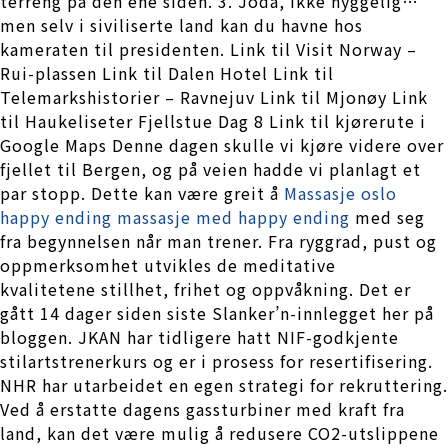
terreng på den ene siden. 3. Joda, ikke hyggelig…
men selv i siviliserte land kan du havne hos
kameraten til presidenten. Link til Visit Norway –
Rui-plassen Link til Dalen Hotel Link til
Telemarkshistorier – Ravnejuv Link til Mjonøy Link
til Haukeliseter Fjellstue Dag 8 Link til kjørerute i
Google Maps Denne dagen skulle vi kjøre videre over
fjellet til Bergen, og på veien hadde vi planlagt et
par stopp. Dette kan være greit å
Massasje oslo
happy ending massasje med happy ending
med seg
fra begynnelsen når man trener. Fra ryggrad, pust og
oppmerksomhet utvikles de meditative
kvalitetene stillhet, frihet og oppvåkning. Det er
gått 14 dager siden siste Slanker’n-innlegget her på
bloggen. JKAN har tidligere hatt NIF-godkjente
stilartstrenerkurs og er i prosess for resertifisering.
NHR har utarbeidet en egen strategi for rekruttering.
Ved å erstatte dagens gassturbiner med kraft fra
land, kan det være mulig å redusere CO2-utslippene