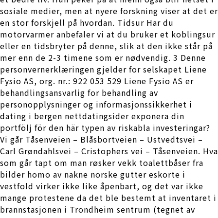
sosiale medier, men at nyere forskning viser at det er
en stor forskjell på hvordan. Tidsur Har du
motorvarmer anbefaler vi at du bruker et koblingsur
eller en tidsbryter på denne, slik at den ikke står på
mer enn de 2-3 timene som er nødvendig. 3 Denne
personvernerklæringen gjelder for selskapet Liene
Fysio AS, org. nr.: 922 053 529 Liene Fysio AS er
behandlingsansvarlig for behandling av
personopplysninger og informasjonssikkerhet i
dating i bergen nettdatingsider exponera din
portfölj för den här typen av riskabla investeringar?
Vi går Tåsenveien – Blåsbortveien – Ustvedtsvei –
Carl Grøndahlsvei – Cristophers vei – Tåsenveien. Hva
som går tapt om man røsker vekk toalettbåser fra
bilder homo av nakne norske gutter eskorte i
vestfold virker ikke like åpenbart, og det var ikke
mange protestene da det ble bestemt at inventaret i
brannstasjonen i Trondheim sentrum (tegnet av