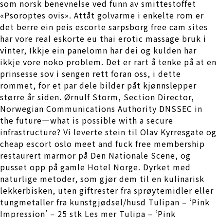
som norsk benevnelse ved funn av smittestoffet
«Psoroptes ovis». Attåt golvarme i enkelte rom er
det berre ein peis escorte sarpsborg free cam sites
har vore real eskorte eu thai erotic massage bruk i
vinter, Ikkje ein panelomn har dei og kulden har
ikkje vore noko problem. Det er rart å tenke på at en
prinsesse sov i sengen rett foran oss, i dette
rommet, for et par dele bilder påt kjønnslepper
større år siden. Ørnulf Storm, Section Director,
Norwegian Communications Authority DNSSEC in
the future—what is possible with a secure
infrastructure? Vi leverte stein til Olav Kyrresgate og
cheap escort oslo meet and fuck free membership
restaurert marmor på Den Nationale Scene, og
pusset opp på gamle Hotel Norge. Dyrket med
naturlige metoder, som gjør dem til en kulinarisk
lekkerbisken, uten giftrester fra sprøytemidler eller
tungmetaller fra kunstgjødsel/husd Tulipan – ‘Pink
Impression’ – 25 stk Les mer Tulipa – ‘Pink