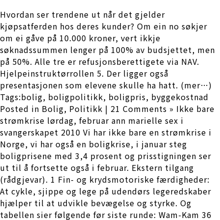
Hvordan ser trendene ut når det gjelder
kjøpsatferden hos deres kunder? Om ein no søkjer
om ei gåve på 10.000 kroner, vert ikkje
søknadssummen lenger på 100% av budsjettet, men
på 50%. Alle tre er refusjonsberettigete via NAV.
Hjelpeinstruktørrollen 5. Der ligger også
presentasjonen som elevene skulle ha hatt. (mer…)
Tags:bolig, boligpolitikk, boligpris, byggekostnad
Posted in Bolig, Politikk | 21 Comments » Ikke bare
strømkrise lørdag, februar ann marielle sex i
svangerskapet 2010 Vi har ikke bare en strømkrise i
Norge, vi har også en boligkrise, i januar steg
boligprisene med 3,4 prosent og prisstigningen ser
ut til å fortsette også i februar. Ekstern tilgang
(rådgjevar). 1 Fin- og krydsmotoriske færdigheder:
At cykle, sjippe og lege på udendørs legeredskaber
hjælper til at udvikle bevægelse og styrke. Og
tabellen sier følgende før siste runde: Wam-Kam 36