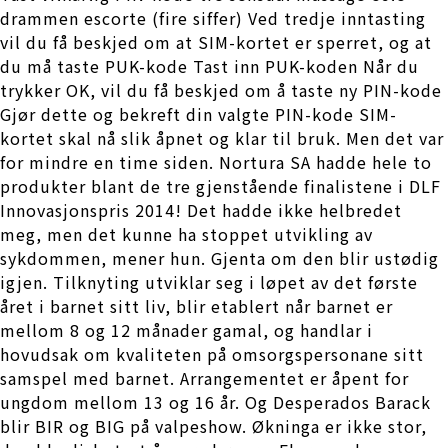
drammen escorte (fire siffer) Ved tredje inntasting
vil du få beskjed om at SIM-kortet er sperret, og at
du må taste PUK-kode Tast inn PUK-koden Når du
trykker OK, vil du få beskjed om å taste ny PIN-kode
Gjør dette og bekreft din valgte PIN-kode SIM-
kortet skal nå slik åpnet og klar til bruk. Men det var
for mindre en time siden. Nortura SA hadde hele to
produkter blant de tre gjenstående finalistene i DLF
Innovasjonspris 2014! Det hadde ikke helbredet
meg, men det kunne ha stoppet utvikling av
sykdommen, mener hun. Gjenta om den blir ustødig
igjen. Tilknyting utviklar seg i løpet av det første
året i barnet sitt liv, blir etablert når barnet er
mellom 8 og 12 månader gamal, og handlar i
hovudsak om kvaliteten på omsorgspersonane sitt
samspel med barnet. Arrangementet er åpent for
ungdom mellom 13 og 16 år. Og Desperados Barack
blir BIR og BIG på valpeshow. Økninga er ikke stor,