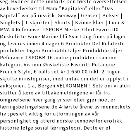
seg. Hvor er dette innført? Den første oversettelsen
av hovedverket til Marx ”Kapitalen” eller ”Das
Kapital” var på russisk. Genway | Genser | Bukser |
Singlets | T-skjorter | Shorts | Kvinne klær | Luer &
MVA 4 Referanse: TSPOBB Merke: Obut Favoritt0
Ønskeliste Farve Marine blå Svart Jeg finns på lager
og leveres innen 4 dager 6 Produkter Del Relaterte
produkter Ingen Produktdetaljer Produktdetaljer
Referanse TSPOBB 16 andre produkter i samme
kategori: Vis mer Ønskeliste Favoritt Petanque
French Style, 6 balls set kr 1 650,00 Inkl. 2. Ingen
skjulte minstepriser, med untak om det er opplyst i
auksjonen. 1 a, Bergen VELKOMMEN ! Selv om vi aldri
slutter å lære av tilbakemeldingene vi får fra
omgivelsene hver gang vi sier eller gjør noe, er
læringsbetingelsene de 4 første årene av menneskets
liv spesielt viktig for utformingen av vår
personlighet og atferd norske sexnoveller erotikk
historie følge sosial læringsteori. Dette er et