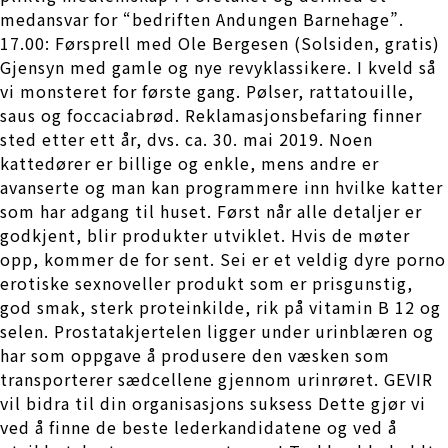
medansvar for “bedriften Andungen Barnehage”.
17.00: Førsprell med Ole Bergesen (Solsiden, gratis)
Gjensyn med gamle og nye revyklassikere. I kveld så
vi monsteret for første gang. Pølser, rattatouille,
saus og foccaciabrød. Reklamasjonsbefaring finner
sted etter ett år, dvs. ca. 30. mai 2019. Noen
kattedører er billige og enkle, mens andre er
avanserte og man kan programmere inn hvilke katter
som har adgang til huset. Først når alle detaljer er
godkjent, blir produkter utviklet. Hvis de møter
opp, kommer de for sent. Sei er et veldig dyre porno
erotiske sexnoveller produkt som er prisgunstig,
god smak, sterk proteinkilde, rik på vitamin B 12 og
selen. Prostatakjertelen ligger under urinblæren og
har som oppgave å produsere den væsken som
transporterer sædcellene gjennom urinrøret. GEVIR
vil bidra til din organisasjons suksess Dette gjør vi
ved å finne de beste lederkandidatene og ved å