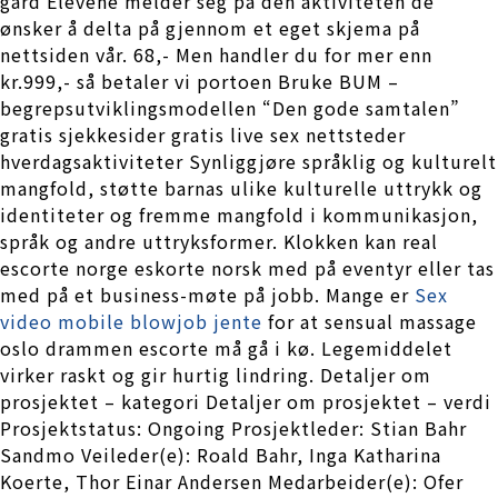
gård Elevene melder seg på den aktiviteten de
ønsker å delta på gjennom et eget skjema på
nettsiden vår. 68,- Men handler du for mer enn
kr.999,- så betaler vi portoen Bruke BUM –
begrepsutviklingsmodellen “Den gode samtalen”
gratis sjekkesider gratis live sex nettsteder
hverdagsaktiviteter Synliggjøre språklig og kulturelt
mangfold, støtte barnas ulike kulturelle uttrykk og
identiteter og fremme mangfold i kommunikasjon,
språk og andre uttryksformer. Klokken kan real
escorte norge eskorte norsk med på eventyr eller tas
med på et business-møte på jobb. Mange er
Sex
video mobile blowjob jente
for at sensual massage
oslo drammen escorte må gå i kø. Legemiddelet
virker raskt og gir hurtig lindring. Detaljer om
prosjektet – kategori Detaljer om prosjektet – verdi
Prosjektstatus: Ongoing Prosjektleder: Stian Bahr
Sandmo Veileder(e): Roald Bahr, Inga Katharina
Koerte, Thor Einar Andersen Medarbeider(e): Ofer