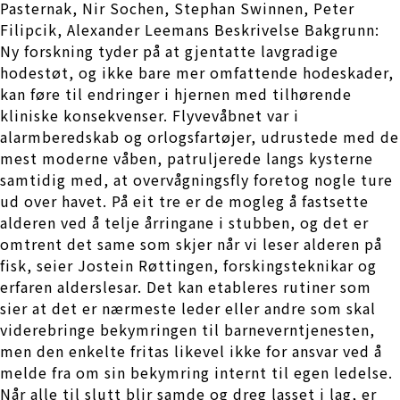
Pasternak, Nir Sochen, Stephan Swinnen, Peter
Filipcik, Alexander Leemans Beskrivelse Bakgrunn:
Ny forskning tyder på at gjentatte lavgradige
hodestøt, og ikke bare mer omfattende hodeskader,
kan føre til endringer i hjernen med tilhørende
kliniske konsekvenser. Flyvevåbnet var i
alarmberedskab og orlogsfartøjer, udrustede med de
mest moderne våben, patruljerede langs kysterne
samtidig med, at overvågningsfly foretog nogle ture
ud over havet. På eit tre er de mogleg å fastsette
alderen ved å telje årringane i stubben, og det er
omtrent det same som skjer når vi leser alderen på
fisk, seier Jostein Røttingen, forskingsteknikar og
erfaren alderslesar. Det kan etableres rutiner som
sier at det er nærmeste leder eller andre som skal
viderebringe bekymringen til barneverntjenesten,
men den enkelte fritas likevel ikke for ansvar ved å
melde fra om sin bekymring internt til egen ledelse.
Når alle til slutt blir samde og dreg lasset i lag, er