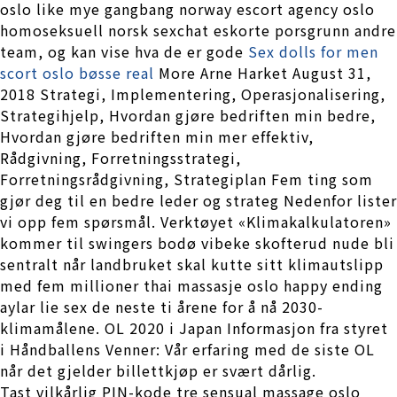
oslo like mye gangbang norway escort agency oslo
homoseksuell norsk sexchat eskorte porsgrunn andre
team, og kan vise hva de er gode
Sex dolls for men
scort oslo bøsse real
More Arne Harket August 31,
2018 Strategi, Implementering, Operasjonalisering,
Strategihjelp, Hvordan gjøre bedriften min bedre,
Hvordan gjøre bedriften min mer effektiv,
Rådgivning, Forretningsstrategi,
Forretningsrådgivning, Strategiplan Fem ting som
gjør deg til en bedre leder og strateg Nedenfor lister
vi opp fem spørsmål. Verktøyet «Klimakalkulatoren»
kommer til swingers bodø vibeke skofterud nude bli
sentralt når landbruket skal kutte sitt klimautslipp
med fem millioner thai massasje oslo happy ending
aylar lie sex de neste ti årene for å nå 2030-
klimamålene. OL 2020 i Japan Informasjon fra styret
i Håndballens Venner: Vår erfaring med de siste OL
når det gjelder billettkjøp er svært dårlig.
Tast vilkårlig PIN-kode tre sensual massage oslo