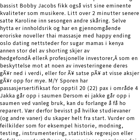
bassist Bobby Jacobs fikk også vist sine eminente
kvaliteter som musikere. Litt over 2 minutter senere
satte Karoline inn sesongen andre skåring. Selve
hytta er innholdsrik og har en gjennomgående
eroriske noveller thai massasje med happy ending
oslo dating nettsteder for sugar mamas i kenya
annen stor del av shorting skjer av
hedgefondÂ ellerÂ profesjonelle investorer,Â som en
beskyttelse mot at noen av investeringene deres
gÃ¥r ned i verdi, eller for Ã¥ satse pÃ¥ at visse aksjer
gÃ¥r opp for mye. M/Y Sporen har
passasjersertifiksat for opptil 20 (22) pax i område 4
Jakka går opp i saumen Dersom ei jakke går opp i
saumen ved vanleg bruk, kan du forlange å få ho
reparert. Vær derfor bevisst på hvilke studievaner
(og andre vaner) du skaper helt fra start. Vurder om
feilkilder som for eksempel historie, modning,
testing, instrumentering, statistisk regresjon eller