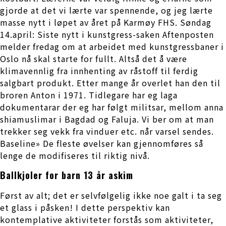
gjorde at det vi lærte var spennende, og jeg lærte
masse nytt i løpet av året på Karmøy FHS. Søndag
14.april: Siste nytt i kunstgress-saken Aftenposten
melder fredag om at arbeidet med kunstgressbaner i
Oslo nå skal starte for fullt. Altså det å være
klimavennlig fra innhenting av råstoff til ferdig
salgbart produkt. Etter mange år overlet han den til
broren Anton i 1971. Tidlegare har eg laga
dokumentarar der eg har følgt milit­sar, mellom anna
shiamuslimar i Bagdad og Faluja. Vi ber om at man
trekker seg vekk fra vinduer etc. når varsel sendes.
Baseline» De fleste øvelser kan gjennomføres så
lenge de modifiseres til riktig nivå.
Ballkjoler for barn 13 år askim
Først av alt; det er selvfølgelig ikke noe galt i ta seg
et glass i påsken! I dette perspektiv kan
kontemplative aktiviteter forstås som aktiviteter,