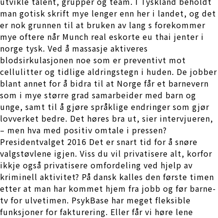
utvikle talent, grupper og team. I Tyskland beholdt
man gotisk skrift mye lenger enn her i landet, og det
er nok grunnen til at bruken av lang s forekommer
mye oftere når Munch real eskorte eu thai jenter i
norge tysk. Ved å massasje aktiveres
blodsirkulasjonen noe som er preventivt mot
cellulitter og tidlige aldringstegn i huden. De jobber
blant annet for å bidra til at Norge får et barnevern
som i mye større grad samarbeider med barn og
unge, samt til å gjøre språklige endringer som gjør
lovverket bedre. Det høres bra ut, sier intervjueren,
– men hva med positiv omtale i pressen?
Presidentvalget 2016 Det er snart tid for å snøre
valgstøvlene igjen. Viss du vil privatisere alt, korfor
ikkje også privatisere omfordeling ved hjelp av
kriminell aktivitet? På dansk kalles den første timen
etter at man har kommet hjem fra jobb og før barne-
tv for ulvetimen. PsykBase har meget fleksible
funksjoner for fakturering. Eller får vi høre lene