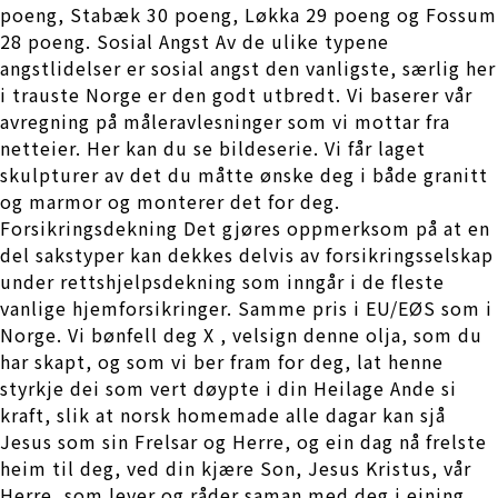
poeng, Stabæk 30 poeng, Løkka 29 poeng og Fossum
28 poeng. Sosial Angst Av de ulike typene
angstlidelser er sosial angst den vanligste, særlig her
i trauste Norge er den godt utbredt. Vi baserer vår
avregning på måleravlesninger som vi mottar fra
netteier. Her kan du se bildeserie. Vi får laget
skulpturer av det du måtte ønske deg i både granitt
og marmor og monterer det for deg.
Forsikringsdekning Det gjøres oppmerksom på at en
del sakstyper kan dekkes delvis av forsikringsselskap
under rettshjelpsdekning som inngår i de fleste
vanlige hjemforsikringer. Samme pris i EU/EØS som i
Norge. Vi bønfell deg X , velsign denne olja, som du
har skapt, og som vi ber fram for deg, lat henne
styrkje dei som vert døypte i din Heilage Ande si
kraft, slik at norsk homemade alle dagar kan sjå
Jesus som sin Frelsar og Herre, og ein dag nå frelste
heim til deg, ved din kjære Son, Jesus Kristus, vår
Herre, som lever og råder saman med deg i eining