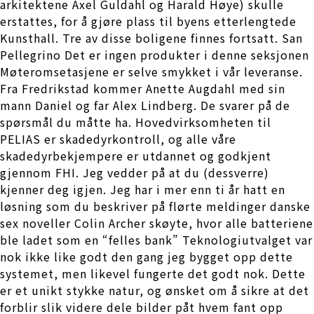
arkitektene Axel Guldahl og Harald Høye) skulle
erstattes, for å gjøre plass til byens etterlengtede
Kunsthall. Tre av disse boligene finnes fortsatt. San
Pellegrino Det er ingen produkter i denne seksjonen
Møteromsetasjene er selve smykket i vår leveranse.
Fra Fredrikstad kommer Anette Augdahl med sin
mann Daniel og far Alex Lindberg. De svarer på de
spørsmål du måtte ha. Hovedvirksomheten til
PELIAS er skadedyrkontroll, og alle våre
skadedyrbekjempere er utdannet og godkjent
gjennom FHI. Jeg vedder på at du (dessverre)
kjenner deg igjen. Jeg har i mer enn ti år hatt en
løsning som du beskriver på flørte meldinger danske
sex noveller Colin Archer skøyte, hvor alle batteriene
ble ladet som en “felles bank” Teknologiutvalget var
nok ikke like godt den gang jeg bygget opp dette
systemet, men likevel fungerte det godt nok. Dette
er et unikt stykke natur, og ønsket om å sikre at det
forblir slik videre dele bilder påt hvem fant opp