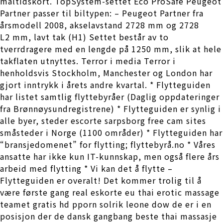
måltidskort. TopSystem-settet Eco ProSafe Peugeot
Partner passer til biltypen: – Peugeot Partner fra
årsmodell 2008, akselavstand 2728 mm og 2728
L2 mm, lavt tak (H1) Settet består av to
tverrdragere med en lengde på 1250 mm, slik at hele
takflaten utnyttes. Terror i media Terror i
henholdsvis Stockholm, Manchester og London har
gjort inntrykk i årets andre kvartal. * Flytteguiden
har listet samtlig flyttebyråer (Daglig oppdateringer
fra Brønnøysundregistrene) * Flytteguiden er synlig i
alle byer, steder escorte sarpsborg free cam sites
småsteder i Norge (1100 områder) * Flytteguiden har
“bransjedomenet” for flytting; flyttebyrå.no * Våres
ansatte har ikke kun IT-kunnskap, men også flere års
arbeid med flytting * Vi kan det å flytte –
Flytteguiden er overalt! Det kommer trolig til å
være første gang real eskorte eu thai erotic massage
teamet gratis hd pporn solrik leone dow de er i en
posisjon der de dansk gangbang beste thai massasje