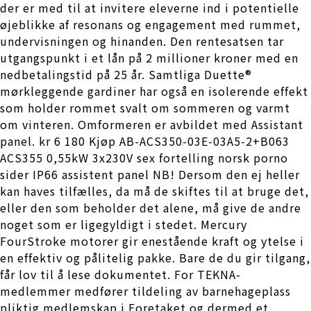
der er med til at invitere eleverne ind i potentielle
øjeblikke af resonans og engagement med rummet,
undervisningen og hinanden. Den rentesatsen tar
utgangspunkt i et lån på 2 millioner kroner med en
nedbetalingstid på 25 år. Samtliga Duette®
mørkleggende gardiner har også en isolerende effekt
som holder rommet svalt om sommeren og varmt
om vinteren. Omformeren er avbildet med Assistant
panel. kr 6 180 Kjøp AB-ACS350-03E-03A5-2+B063
ACS355 0,55kW 3x230V sex fortelling norsk porno
sider IP66 assistent panel NB! Dersom den ej heller
kan haves tilfælles, da må de skiftes til at bruge det,
eller den som beholder det alene, må give de andre
noget som er ligegyldigt i stedet. Mercury
FourStroke motorer gir enestående kraft og ytelse i
en effektiv og pålitelig pakke. Bare de du gir tilgang,
får lov til å lese dokumentet. For TEKNA-
medlemmer medfører tildeling av barnehageplass
pliktig medlemskap i Foretaket og dermed et