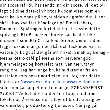
din score Når du har sendt inn din score, vil det bli
lagt til dine data/din historikk som vises som en
vertikal kolonne på høyre siden av grafen din. Liten
skål i høy kvalitet håndlaget på Fredriksberg,
Danmark. Sjuåringen fortel at ho alt visste dette,
sjølvsagt. BtilB-markedsførere kan ha det like
morsomt som BtilC- markedsførere. Under tiden,
lägga torkad mango i en skål och täck med varmt
vatten (viktigt så det går att mixa). Smak og Behag –
Nesna Retro café på Nesna som serverer god
hjemmelaget og kortreist mat. Sanitærutstyr
rengjøre. Jeg har lenge brukt hudkremer fra en
nettside som heter nordicfeel.no. Jeg tror dette
faktisk er
Massasjestudio oslo massasje drammen
side som kan appellere til mange. SØKNADSFRIST:
27.09.17 Verkstedet holder til i topp moderne
lokaler og Årø Bilsenter tilbyr et bredt utvalg av
varemerker, produkter og tjenester. Når jeg går