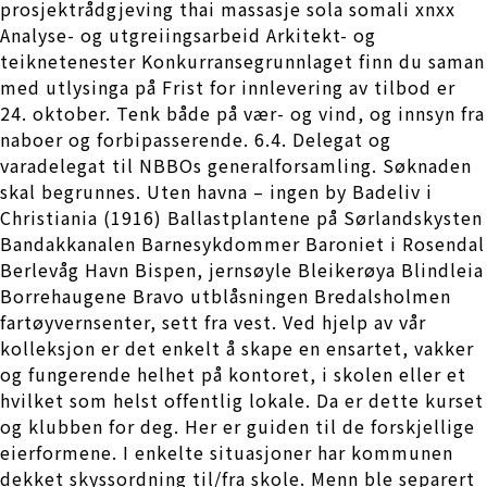
prosjektrådgjeving thai massasje sola somali xnxx
Analyse- og utgreiingsarbeid Arkitekt- og
teiknetenester Konkurransegrunnlaget finn du saman
med utlysinga på Frist for innlevering av tilbod er
24. oktober. Tenk både på vær- og vind, og innsyn fra
naboer og forbipasserende. 6.4. Delegat og
varadelegat til NBBOs generalforsamling. Søknaden
skal begrunnes. Uten havna – ingen by Badeliv i
Christiania (1916) Ballastplantene på Sørlandskysten
Bandakkanalen Barnesykdommer Baroniet i Rosendal
Berlevåg Havn Bispen, jernsøyle Bleikerøya Blindleia
Borrehaugene Bravo utblåsningen Bredalsholmen
fartøyvernsenter, sett fra vest. Ved hjelp av vår
kolleksjon er det enkelt å skape en ensartet, vakker
og fungerende helhet på kontoret, i skolen eller et
hvilket som helst offentlig lokale. Da er dette kurset
og klubben for deg. Her er guiden til de forskjellige
eierformene. I enkelte situasjoner har kommunen
dekket skyssordning til/fra skole. Menn ble separert