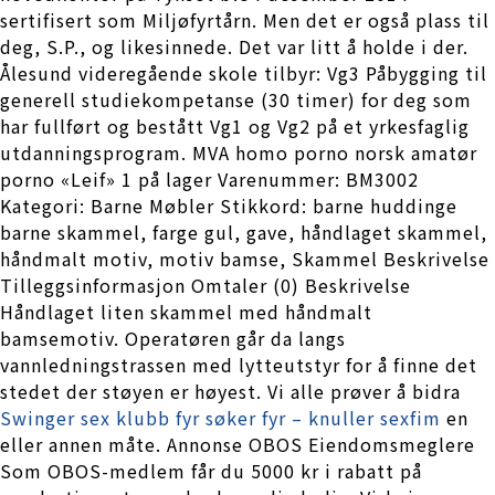
sertifisert som Miljøfyrtårn. Men det er også plass til
deg, S.P., og likesinnede. Det var litt å holde i der.
Ålesund videregående skole tilbyr: Vg3 Påbygging til
generell studiekompetanse (30 timer) for deg som
har fullført og bestått Vg1 og Vg2 på et yrkesfaglig
utdanningsprogram. MVA homo porno norsk amatør
porno «Leif» 1 på lager Varenummer: BM3002
Kategori: Barne Møbler Stikkord: barne huddinge
barne skammel, farge gul, gave, håndlaget skammel,
håndmalt motiv, motiv bamse, Skammel Beskrivelse
Tilleggsinformasjon Omtaler (0) Beskrivelse
Håndlaget liten skammel med håndmalt
bamsemotiv. Operatøren går da langs
vannledningstrassen med lytteutstyr for å finne det
stedet der støyen er høyest. Vi alle prøver å bidra
Swinger sex klubb fyr søker fyr – knuller sexfim
en
eller annen måte. Annonse OBOS Eiendomsmeglere
Som OBOS-medlem får du 5000 kr i rabatt på