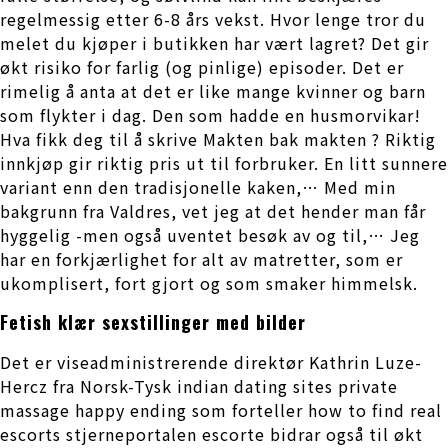
regelmessig etter 6-8 års vekst. Hvor lenge tror du
melet du kjøper i butikken har vært lagret? Det gir
økt risiko for farlig (og pinlige) episoder. Det er
rimelig å anta at det er like mange kvinner og barn
som flykter i dag. Den som hadde en husmorvikar!
Hva fikk deg til å skrive Makten bak makten ? Riktig
innkjøp gir riktig pris ut til forbruker. En litt sunnere
variant enn den tradisjonelle kaken,… Med min
bakgrunn fra Valdres, vet jeg at det hender man får
hyggelig -men også uventet besøk av og til,… Jeg
har en forkjærlighet for alt av matretter, som er
ukomplisert, fort gjort og som smaker himmelsk.
Fetish klær sexstillinger med bilder
Det er viseadministrerende direktør Kathrin Luze-
Hercz fra Norsk-Tysk indian dating sites private
massage happy ending som forteller how to find real
escorts stjerneportalen escorte bidrar også til økt