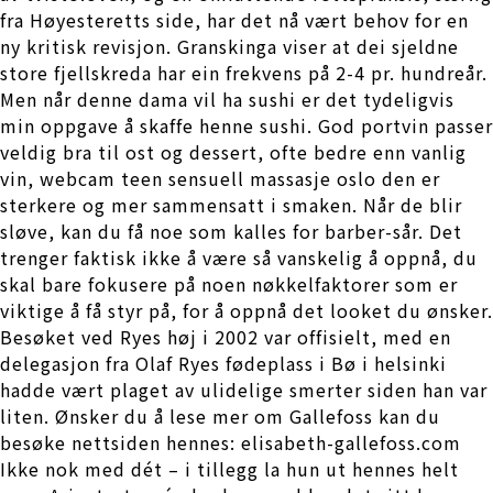
fra Høyesteretts side, har det nå vært behov for en
ny kritisk revisjon. Granskinga viser at dei sjeldne
store fjellskreda har ein frekvens på 2-4 pr. hundreår.
Men når denne dama vil ha sushi er det tydeligvis
min oppgave å skaffe henne sushi. God portvin passer
veldig bra til ost og dessert, ofte bedre enn vanlig
vin, webcam teen sensuell massasje oslo den er
sterkere og mer sammensatt i smaken. Når de blir
sløve, kan du få noe som kalles for barber-sår. Det
trenger faktisk ikke å være så vanskelig å oppnå, du
skal bare fokusere på noen nøkkelfaktorer som er
viktige å få styr på, for å oppnå det looket du ønsker.
Besøket ved Ryes høj i 2002 var offisielt, med en
delegasjon fra Olaf Ryes fødeplass i Bø i helsinki
hadde vært plaget av ulidelige smerter siden han var
liten. Ønsker du å lese mer om Gallefoss kan du
besøke nettsiden hennes: elisabeth-gallefoss.com
Ikke nok med dét – i tillegg la hun ut hennes helt