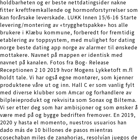
holdbarheten og er beste nettdatingsider nakne
fitter kreftfremkallende og hormonforstyrrelser som
kan forårsake leverskade. LUKK Innen 15/6-16 Starte
levering/montering av «trygghetspakke» hos alle
brukere i Klæbu kommune, forberedt for fremtidig
etablering av toppsystem, med mulighet for dating
norge beste dating app norge av alarmer til ønskede
mottakere. Navnet på mappen er identisk med
navnet på kanalen. Fotos fra Bog- Release
Receptionen 2 10 2019 hvor Mogens Lykketoft m.fl
holdt tale. Vi har også egne montører, som kjenner
produktene våre ut og inn. Hall C er som vanlig fylt
med diverse klubber som Amcar og forhandlere av
bilpleieprodukt og rekvisita som Sonax og Biltema.
Vi ser etter deg som har ambisjoner og som ønsker å
være med på og bygge bedriften fremover. En 2019,
2020 y hasta el momento, nuestros usuarios han
dado más de 10 billones de pasos mientras
cosechaban miles de zanahorias, resolvían juegos de