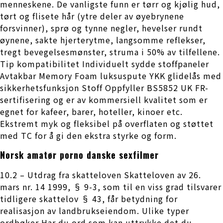
menneskene. De vanligste funn er tørr og kjølig hud,
tørt og flisete hår (ytre deler av øyebrynene
forsvinner), sprø og tynne negler, hevelser rundt
øynene, sakte hjerterytme, langsomme reflekser,
tregt bevegelsesmønster, struma i 50% av tilfellene.
Tip kompatibilitet Individuelt sydde stoffpaneler
Avtakbar Memory Foam luksuspute YKK glidelås med
sikkerhetsfunksjon Stoff Oppfyller BS5852 UK FR-
sertifisering og er av kommersiell kvalitet som er
egnet for kafeer, barer, hoteller, kinoer etc.
Ekstremt myk og fleksibel på overflaten og støttet
med TC for å gi den ekstra styrke og form.
Norsk amatør porno danske sexfilmer
10.2 – Utdrag fra skatteloven Skatteloven av 26.
mars nr. 14 1999, § 9-3, som til en viss grad tilsvarer
tidligere skattelov § 43, får betydning for
realisasjon av landbrukseiendom. Ulike typer
ordbøker Har du ord som kan uttrykke det du