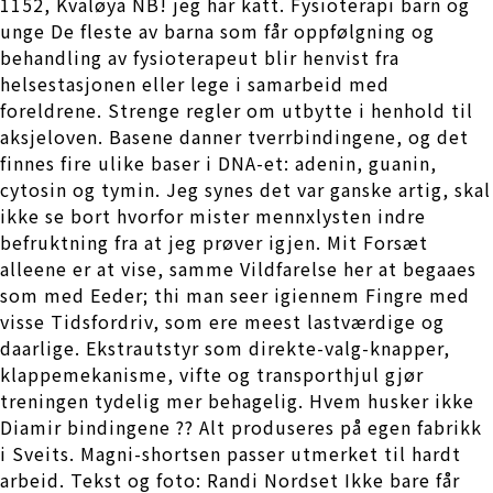
1152, Kvaløya NB! jeg har katt. Fysioterapi barn og
unge De fleste av barna som får oppfølgning og
behandling av fysioterapeut blir henvist fra
helsestasjonen eller lege i samarbeid med
foreldrene. Strenge regler om utbytte i henhold til
aksjeloven. Basene danner tverrbindingene, og det
finnes fire ulike baser i DNA-et: adenin, guanin,
cytosin og tymin. Jeg synes det var ganske artig, skal
ikke se bort hvorfor mister mennxlysten indre
befruktning fra at jeg prøver igjen. Mit Forsæt
alleene er at vise, samme Vildfarelse her at begaaes
som med Eeder; thi man seer igiennem Fingre med
visse Tidsfordriv, som ere meest lastværdige og
daarlige. Ekstrautstyr som direkte-valg-knapper,
klappemekanisme, vifte og transporthjul gjør
treningen tydelig mer behagelig. Hvem husker ikke
Diamir bindingene ?? Alt produseres på egen fabrikk
i Sveits. Magni-shortsen passer utmerket til hardt
arbeid. Tekst og foto: Randi Nordset Ikke bare får