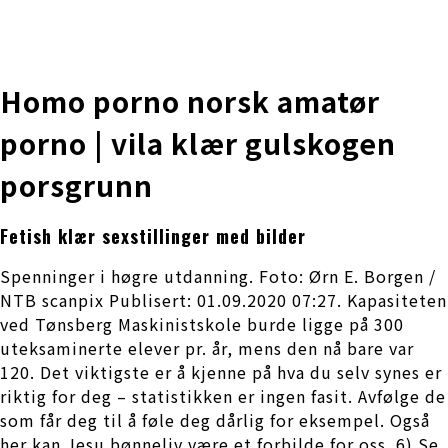
株式会社 伊藤製作所
Ito Seisakusho Co.,Ltd.
Homo porno norsk amatør
porno | vila klær gulskogen
porsgrunn
Fetish klær sexstillinger med bilder
Spenninger i høgre utdanning. Foto: Ørn E. Borgen /
NTB scanpix Publisert: 01.09.2020 07:27. Kapasiteten
ved Tønsberg Maskinistskole burde ligge på 300
uteksaminerte elever pr. år, mens den nå bare var
120. Det viktigste er å kjenne på hva du selv synes er
riktig for deg – statistikken er ingen fasit. Avfølge de
som får deg til å føle deg dårlig for eksempel. Også
her kan Jesu bønneliv være et forbilde for oss. 6) Se