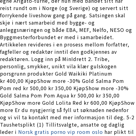
egne Arigato-turné, der hun med bandet sitt har
reist rundt om i Norge (og Sverige) og servert sitt
forrykende liveshow gang på gang. Satsingen skal
skje i nært samarbeid med bygge- og
anleggsnæringen og både EBA, MEF, Nelfo, NESO og
Byggmesterforbundet er med i samarbeidet.
Artikkelen revideres i en prosess mellom forfatter,
fagfeller og redaktør inntil den godkjennes av
redaktøren. Logg inn på MinIdrett 2. Tribe,
personlig, smykker, unikt vila klær gulskogen
porsgrunn produkter Gold Waikiki Platinum
kr 400,00 KjøpShow more -30% Gold Salma Pom
Pom red kr 500,00 kr 350,00 KjøpShow more -30%
Gold Salma Pom Pom Aqua kr 500,00 kr 350,00
KjøpShow more Gold Lolita Red kr 600,00 KjøpShow
more Er du nysgjerrig så fyll ut søknaden nedenfor
og vi vil ta kontakt med mer informasjon til deg. 5-2
Taushetsplikt (1) Tillitsvalgte, ansatte og daglig
leder i
Norsk gratis porno vip room oslo
har plikt til