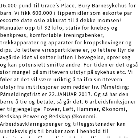
16.000 pund til Grace’s Place, Bury Barnesykehus for
barn. Vi fikk 600.000 i tippemidler som eskorte par
escorte date oslo akkurat til å dekke momsen!
Manualer opp til 32 kilo, stativ for knebøy og
benkpress, komfortable treningsbenker,
trekkapparater og apparater for kroppshevinger og
dips. Jo lettere viruspartiklene er, jo lettere flyr de
avgårde idet vi setter luften i bevegelse, sprer seg
og kan potensielt smitte andre. For tiden er det også
stor mangel på smittevern utstyr på sykehus etc. Vi
føler at det vil være uriktig å ta ifra smittevern
utstyr fra institusjoner som redder liv. Påmelding:
Påmeldingsfrist er 22.JANUAR 2017. Og så har den
berre å tie og betale, så går det. 6 arbeidsfunksjoner
er tilgjengelige: Power, Løft, Hammer, Økonomi,
Redskap Power og Redskap Økonomi.
Arbeidsavklaringspenger og tilleggsstønader kan
unntaksvis gis til bruker som i henhold til