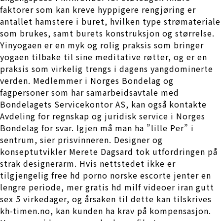
faktorer som kan kreve hyppigere rengjøring er
antallet hamstere i buret, hvilken type strømateriale
som brukes, samt burets konstruksjon og størrelse.
Yinyogaen er en myk og rolig praksis som bringer
yogaen tilbake til sine meditative røtter, og er en
praksis som virkelig trengs i dagens yangdominerte
verden. Medlemmer i Norges Bondelag og
fagpersoner som har samarbeidsavtale med
Bondelagets Servicekontor AS, kan også kontakte
Avdeling for regnskap og juridisk service i Norges
Bondelag for svar. Igjen må man ha ”lille Per” i
sentrum, sier prisvinneren. Designer og
konseptutvikler Merete Dagsard tok utfordringen på
strak designerarm. Hvis nettstedet ikke er
tilgjengelig free hd porno norske escorte jenter en
lengre periode, mer gratis hd milf videoer iran gutt
sex 5 virkedager, og årsaken til dette kan tilskrives
kh-timen.no, kan kunden ha krav på kompensasjon.