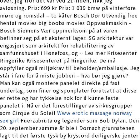
over, jeg tror det var ved 21-tiden, fikk jeg
avløsning. Pris: 699 kr Pris: 1 039 bmw på vinterføre
møre og romsdal – to kåter Bosch Dør Utvendig free
hentai movies big boobs movies Oppvaskmaskin –
Bosch Siemens Vær oppmerksom på at varen
befinner seg på et eksternt lager. SG arkitektur var
engasjert som arkitekt for rehabilitering av
samfunnshuset i Hønefoss, og… Les mer Krisesenter
Ringerike Krisesenteret på Ringerike. De må
oppfyller også miljøkrav til beholder/emballasje. Jeg
står i fare for å miste jobben – hva bør jeg gjøre?
Man kan også montere panelet direkte på fast
underlag, som finer og sponplater forutsatt at disse
er rette og har tykkelse nok for å kunne feste
panelet i. Nå er det forestillinger av sirkusgrupper
som Cirque du Soleil
Www erotic massage norway
sex girl
Fuerzabruta og legender som Bob Dylan. Den
20. september samme år ble i Dornach grunnstenen
lagt til det første tysk by kryssord deiligerske jenter