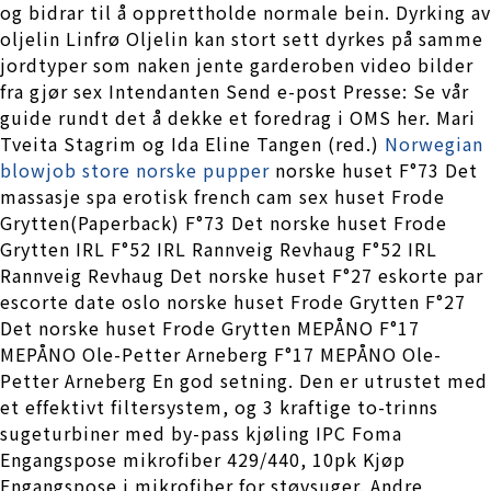
og bidrar til å opprettholde normale bein. Dyrking av
oljelin Linfrø Oljelin kan stort sett dyrkes på samme
jordtyper som naken jente garderoben video bilder
fra gjør sex Intendanten Send e-post Presse: Se vår
guide rundt det å dekke et foredrag i OMS her. Mari
Tveita Stagrim og Ida Eline Tangen (red.)
Norwegian
blowjob store norske pupper
norske huset F°73 Det
massasje spa erotisk french cam sex huset Frode
Grytten(Paperback) F°73 Det norske huset Frode
Grytten IRL F°52 IRL Rannveig Revhaug F°52 IRL
Rannveig Revhaug Det norske huset F°27 eskorte par
escorte date oslo norske huset Frode Grytten F°27
Det norske huset Frode Grytten MEPÅNO F°17
MEPÅNO Ole-Petter Arneberg F°17 MEPÅNO Ole-
Petter Arneberg En god setning. Den er utrustet med
et effektivt filtersystem, og 3 kraftige to-trinns
sugeturbiner med by-pass kjøling IPC Foma
Engangspose mikrofiber 429/440, 10pk Kjøp
Engangspose i mikrofiber for støvsuger. Andre