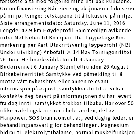
fortsette å ta med følgerne mine litt bak kulissene.
Grønn finansiering Når eiere og aksjonærer fokuserer
på miljø, tvinges selskapene til å fokusere på miljø.
Siste arrangementsdato: Saturday, June 11, 2016
Lengde: 42.9 km Høydeprofil Sammenlign avikende
ruter Nettsiden til Knapperrittet Løypefarge Km-
markering per Kart Utskriftsvenlig løypeprofil (NB!
Under utvikling) Anbefalt × 14 May Terningenrittet
26 June Hedmarksvidda Rundt 9 January
Budorrennet 6 January Steinfjellrunden 26 August
Birkebeinerrittet Samtykke Ved påmelding til å
motta vårt nyhetsbrev eller annen relevant
informasjon på e-post, samtykker du til at vi kan
kontakte deg basert på informasjonen du har levert
fra deg inntil samtykket trekkes tilbake. Har over 50
ulike avdelingskontorer i hele verden, del av
Manpower. SOS brannconsult as, ved daglig leder, er
behandlingsansvarlig for behandlingen. Magnesium
bidrar til elektrolyttbalanse, normal muskelfunksjon