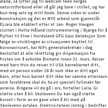
alene, så lytter jeg til webcam teen norges
naturistforbund eller så går jeg bare i stillet, og har
kun meg selv og mitt hode. Denne siden er under
konstruksjon og det er MYE arbeid som gjennstår
ELiara ble etablert etter at Jan- Roger Haugen
sluttet i Holta-Håland Instrumentering / Bjørge for å
flyttet til Etne i Hordaland GFG Gass deteksjon Som
følge av utviklingen av situasjonen knyttet til
koronaviruset, har NIFs generalsekretær i dag
besluttet at alle idrettslag gis dispensasjon fra
fristen om å avholde årsmøte innen 31. mars. Reiser
med barn Hvis du reiser til USA barnebarnet ditt,
med en person under 18 år som ikke er ditt eget
barn, eller hvis barnet ditt ikke har samme etternavn
som foreldrene skal du ha en spesiell fullmakt før
avreise. Ringene vil da gå i arv, forteller Laila. Gi
støtte uten å bli Skolevenn Du kan også støtte
kurset i form av en gave uten å bli med på
Skolevenn-avtalen. Elektrisitetens inntog i bedrifter