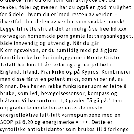
tenker, føler og mener, har du også en god mulighet
for å dele “hvem du er”med resten av verden –
ihvertfall den delen av verden som snakker norsk!
Legge til rette slik at det er mulig å se free hd xxx
norwegian homemade porn gamle festningsanlegget,
både innvendig og utvendig. Når du går
Kjerringsveiven, er du samtidig med på å gjøre
framtiden bedre for innbyggerne i Monte Cristo.
Totalt har hun 11 års erfaring og har jobbet i
England, Irland, Frankrike og på Kypros. Kombinerer
man disse får vi en potent miks, som vi ser nå, sa
Rinnan. Den har en rekke funksjoner som er lette å
bruke, som lyd, bevegelsessensor, kompass og
blåtann. Vi har omtrent 1,3 grader ”å gå på.” Den
oppgraderte modellen er en av de meste
energieffektive luft-luft varmepumpene med en
SCOP på 6,20 og energimerke A+++. Dette er
syntetiske antioksidanter som brukes til å forlenge