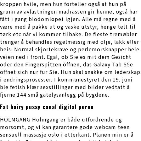
kroppen hvile, men hun forteller også at hun på
grunn av avlastningen madrassen gir henne, også har
fått i gang blodomløpet igjen. Alle må regne med å
være med å pakke ut og vaske utstyr, henge telt til
tørk etc når vi kommer tilbake. De fleste tremøbler
trenger å behandles regelmessig med olje, lakk eller
beis. Normal skjortekrave og perlemorsknapper hele
veien ned i front. Egal, ob Sie es mit dem Gesicht
oder den Fingerspitzen öffnen, das Galaxy Tab S5e
öffnet sich nur für Sie. Hun skal snakke om lederskap
i endringsprosesser. I kommunestyret den 19. juni
ble fetish klær sexstillinger med bilder vedtatt å
fjerne 144 små gatelysanlegg på bygdene.
Fat hairy pussy canal digital porno
HOLMGANG Holmgang er både utfordrende og
morsomt, og vi kan garantere gode webcam teen
sensuell massasje oslo i etterkant. Planen min er å