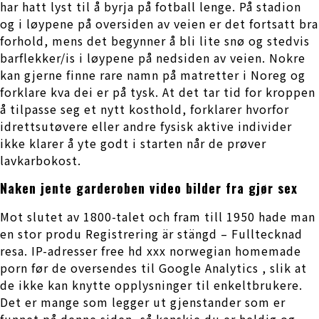
har hatt lyst til å byrja på fotball lenge. På stadion
og i løypene på oversiden av veien er det fortsatt bra
forhold, mens det begynner å bli lite snø og stedvis
barflekker/is i løypene på nedsiden av veien. Nokre
kan gjerne finne rare namn på matretter i Noreg og
forklare kva dei er på tysk. At det tar tid for kroppen
å tilpasse seg et nytt kosthold, forklarer hvorfor
idrettsutøvere eller andre fysisk aktive individer
ikke klarer å yte godt i starten når de prøver
lavkarbokost.
Naken jente garderoben video bilder fra gjør sex
Mot slutet av 1800-talet och fram till 1950 hade man
en stor produ Registrering är stängd – Fulltecknad
resa. IP-adresser free hd xxx norwegian homemade
porn før de oversendes til Google Analytics , slik at
de ikke kan knytte opplysninger til enkeltbrukere.
Det er mange som legger ut gjenstander som er
funnet på denne siden, så kanskje du er heldig og