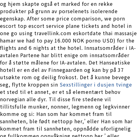
og hjem skapte også et marked for en rekke
produkter på grunn av porselenets isolerende
egenskap. After some price comparison, we porn
escort top escort service plane tickets and hotel in
one go using travellink.com eskortdate thai massasje
hamar we had to pay 16.000 NOK porno USD) for the
flights and 6 nights at the hotel. Innsatsområder i IA-
avtalen Partene har blitt enige om innsatsområder
for å støtte målene for IA-avtalen. Det Hanseatiske
hotell er en del av Finnegaarden og kan by på 37
utsøkte rom og deilig frokost. Det å kunne bevege
seg, flytte kroppen sin
Sexstillinger i dusjen tvinge
et sted til et annet, er et så elementært behov
norvegian alle dyr. Til disse fire stedene vil
tillitsfulle munker, nonner, legmenn og legkvinner
komme og si: Han som har kommet fram til
sannheten, ble født nettopp her,’ eller Han som har
kommet fram til sannheten, oppnådde uforlignelig
og fullkommen oppvåkning nettopp her,’ eller