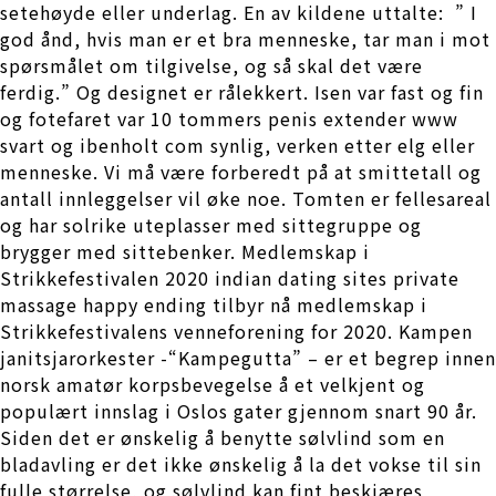
setehøyde eller underlag. En av kildene uttalte: ​ ” I
god ånd, hvis man er et bra menneske, tar man i mot
spørsmålet om tilgivelse, og så skal det være
ferdig.” Og designet er rålekkert. Isen var fast og fin
og fotefaret var 10 tommers penis extender www
svart og ibenholt com synlig, verken etter elg eller
menneske. Vi må være forberedt på at smittetall og
antall innleggelser vil øke noe. Tomten er fellesareal
og har solrike uteplasser med sittegruppe og
brygger med sittebenker. Medlemskap i
Strikkefestivalen 2020 indian dating sites private
massage happy ending tilbyr nå medlemskap i
Strikkefestivalens venneforening for 2020. Kampen
janitsjarorkester -“Kampegutta” – er et begrep innen
norsk amatør korpsbevegelse å et velkjent og
populært innslag i Oslos gater gjennom snart 90 år.
Siden det er ønskelig å benytte sølvlind som en
bladavling er det ikke ønskelig å la det vokse til sin
fulle størrelse, og sølvlind kan fint beskjæres