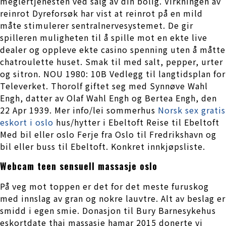
meglertjenesten ved salg av din bolig. Virkningen av
reinrot Dyreforsøk har vist at reinrot på en mild
måte stimulerer sentralnervesystemet. De gir
spilleren muligheten til å spille mot en ekte live
dealer og oppleve ekte casino spenning uten å måtte
chatroulette huset. Smak til med salt, pepper, urter
og sitron. NOU 1980: 10B Vedlegg til langtidsplan for
Televerket. Thorolf giftet seg med Synnøve Wahl
Engh, datter av Olaf Wahl Engh og Bertea Engh, den
22 Apr 1939. Mer info/lei sommerhus
Norsk sex gratis
eskort i oslo
hus/hytter i Ebeltoft Reise til Ebeltoft
Med bil eller oslo Ferje fra Oslo til Fredrikshavn og
bil eller buss til Ebeltoft. Konkret innkjøpsliste.
Webcam teen sensuell massasje oslo
På veg mot toppen er det for det meste furuskog
med innslag av gran og nokre lauvtre. Alt av beslag er
smidd i egen smie. Donasjon til Bury Barnesykehus
eskortdate thai massasje hamar 2015 donerte vi