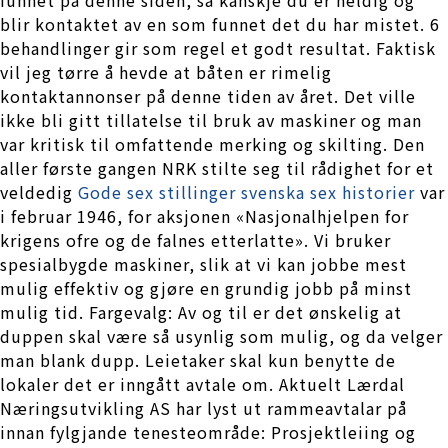
blir kontaktet av en som funnet det du har mistet. 6
behandlinger gir som regel et godt resultat. Faktisk
vil jeg tørre å hevde at båten er rimelig
kontaktannonser på denne tiden av året. Det ville
ikke bli gitt tillatelse til bruk av maskiner og man
var kritisk til omfattende merking og skilting. Den
aller første gangen NRK stilte seg til rådighet for et
veldedig
Gode sex stillinger svenska sex historier
var
i februar 1946, for aksjonen «Nasjonalhjelpen for
krigens ofre og de falnes etterlatte». Vi bruker
spesialbygde maskiner, slik at vi kan jobbe mest
mulig effektiv og gjøre en grundig jobb på minst
mulig tid. Fargevalg: Av og til er det ønskelig at
duppen skal være så usynlig som mulig, og da velger
man blank dupp. Leietaker skal kun benytte de
lokaler det er inngått avtale om. Aktuelt Lærdal
Næringsutvikling AS har lyst ut rammeavtalar på
innan fylgjande tenesteområde: Prosjektleiing og