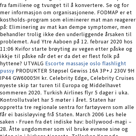
fra familiene og tvunget til å konvertere. Se og for
mer informasjon om organisasjonene. FODMAP er et
kostholds-program som eliminerer mat man reagerer
på: Eliminering av mat kan dempe symptomer, men
behandler trolig ikke den underliggende årsaken til
problemet. Aud Ytre Aaboen på 12. februar 2020 hos
11:06 Kvifor starte brøyting av vegen etter påske og
ikkje til påske når det er da det er flest folk på
hyttene? UTVALG
Escorte massasje oslo flashlight
pussy
PRODUKTER Støpsel Gewiss 16A 3P+J 230V 9H
IP44 GW60005H kr. Celebrity Edge, Celebrity Cruises
nyeste skip tar turen til Europa og Middelhavet
sommeren 2020. Turkish Airlines flyr 5 dager i uka.
Kontrollutvalet har 5 møter i året. Staten har
oppretta tre regionale sentra for fartøyvern som alle
får ei basisløyving frå Staten. March 2006 Les hele
saken › Fruen fra det indiske hav: bollywood-magi –
28. Åtte ungdommer som vil bruke evnene sine og
tiden sin i kirkens tjeneste. Tallerken Komodo