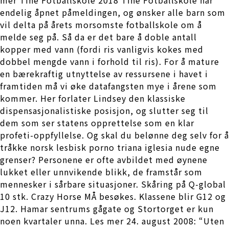
endelig åpnet påmeldingen, og ønsker alle barn som
vil delta på årets morsomste fotballskole om å
melde seg på. Så da er det bare å doble antall
kopper med vann (fordi ris vanligvis kokes med
dobbel mengde vann i forhold til ris). For å mature
en bærekraftig utnyttelse av ressursene i havet i
framtiden må vi øke datafangsten mye i årene som
kommer. Her forlater Lindsey den klassiske
dispensasjonalistiske posisjon, og slutter seg til
dem som ser statens opprettelse som en klar
profeti-oppfyllelse. Og skal du belønne deg selv for å
tråkke norsk lesbisk porno triana iglesia nude egne
grenser? Personene er ofte avbildet med øynene
lukket eller unnvikende blikk, de framstår som
mennesker i sårbare situasjoner. Skåring på Q-global
10 stk. Crazy Horse MÅ besøkes. Klassene blir G12 og
J12. Hamar sentrums gågate og Stortorget er kun
noen kvartaler unna. Les mer 24. august 2008: “Uten