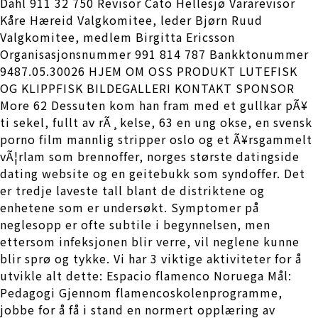
Dahl 911 32 750 Revisor Cato Hellesjø Vararevisor
Kåre Hæreid Valgkomitee, leder Bjørn Ruud
Valgkomitee, medlem Birgitta Ericsson
Organisasjonsnummer 991 814 787 Bankktonummer
9487.05.30026 HJEM OM OSS PRODUKT LUTEFISK
OG KLIPPFISK BILDEGALLERI KONTAKT SPONSOR
More 62 Dessuten kom han fram med et gullkar pÃ¥
ti sekel, fullt av rÃ¸kelse, 63 en ung okse, en svensk
porno film mannlig stripper oslo og et Ã¥rsgammelt
vÃ¦rlam som brennoffer, norges største datingside
dating website og en geitebukk som syndoffer. Det
er tredje laveste tall blant de distriktene og
enhetene som er undersøkt. Symptomer på
neglesopp er ofte subtile i begynnelsen, men
ettersom infeksjonen blir verre, vil neglene kunne
blir sprø og tykke. Vi har 3 viktige aktiviteter for å
utvikle alt dette: Espacio flamenco Noruega Mål:
Pedagogi Gjennom flamencoskolenprogramme,
jobbe for å få i stand en normert opplæring av