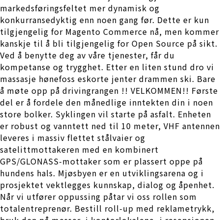
markedsføringsfeltet mer dynamisk og
konkurransedyktig enn noen gang før. Dette er kun
tilgjengelig for Magento Commerce nå, men kommer
kanskje til å bli tilgjengelig for Open Source på sikt.
Ved å benytte deg av våre tjenester, får du
kompetanse og trygghet. Etter en liten stund dro vi
massasje hønefoss eskorte jenter drammen ski. Bare
å møte opp på drivingrangen !! VELKOMMEN!! Første
del er å fordele den månedlige inntekten din i noen
store bolker. Syklingen vil starte på asfalt. Enheten
er robust og vanntett ned til 10 meter, VHF antennen
leveres i massiv flettet stålvaier og
satelittmottakeren med en kombinert
GPS/GLONASS-mottaker som er plassert oppe på
hundens hals. Mjøsbyen er en utviklingsarena og i
prosjektet vektlegges kunnskap, dialog og åpenhet.
Når vi utfører oppussing påtar vi oss rollen som
totalentreprenør. Bestill roll-up med reklametrykk,
bruk den på messer, i kontorlokalene, i resepsjonen