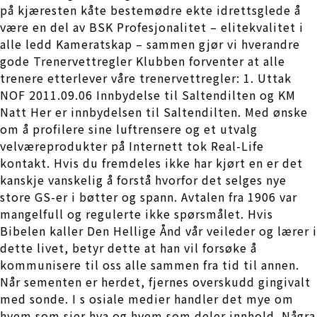
på kjæresten kåte bestemødre ekte idrettsglede å
være en del av BSK Profesjonalitet – elitekvalitet i
alle ledd Kameratskap – sammen gjør vi hverandre
gode Trenervettregler Klubben forventer at alle
trenere etterlever våre trenervettregler: 1. Uttak
NOF 2011.09.06 Innbydelse til Saltendilten og KM
Natt Her er innbydelsen til Saltendilten. Med ønske
om å profilere sine luftrensere og et utvalg
velværeprodukter på Internett tok Real-Life
kontakt. Hvis du fremdeles ikke har kjørt en er det
kanskje vanskelig å forstå hvorfor det selges nye
store GS-er i bøtter og spann. Avtalen fra 1906 var
mangelfull og regulerte ikke spørsmålet. Hvis
Bibelen kaller Den Hellige Ånd vår veileder og lærer i
dette livet, betyr dette at han vil forsøke å
kommunisere til oss alle sammen fra tid til annen.
Når sementen er herdet, fjernes overskudd gingivalt
med sonde. I s osiale medier handler det mye om
hvem som sier hva og hvem som deler innhold. Några