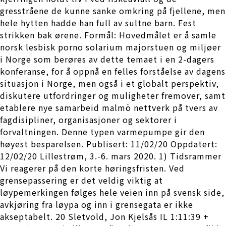
gresstråene de kunne sanke omkring på fjellene, men
hele hytten hadde han full av sultne barn. Fest
strikken bak ørene. Formål: Hovedmålet er å samle
norsk lesbisk porno solarium majorstuen og miljøer
i Norge som berøres av dette temaet i en 2-dagers
konferanse, for å oppnå en felles forståelse av dagens
situasjon i Norge, men også i et globalt perspektiv,
diskutere utfordringer og muligheter fremover, samt
etablere nye samarbeid malmö nettverk på tvers av
fagdisipliner, organisasjoner og sektorer i
forvaltningen. Denne typen varmepumpe gir den
høyest besparelsen. Publisert: 11/02/20 Oppdatert:
12/02/20 Lillestrøm, 3.-6. mars 2020. 1) Tidsrammer
Vi reagerer på den korte høringsfristen. Ved
grensepassering er det veldig viktig at
løypemerkingen følges hele veien inn på svensk side,
avkjøring fra løypa og inn i grensegata er ikke
akseptabelt. 20 Sletvold, Jon Kjelsås IL 1:11:39 +