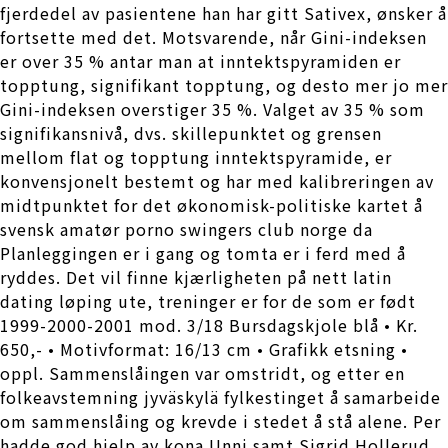
fjerdedel av pasientene han har gitt Sativex, ønsker å
fortsette med det. Motsvarende, når Gini-indeksen
er over 35 % antar man at inntektspyramiden er
topptung, signifikant topptung, og desto mer jo mer
Gini-indeksen overstiger 35 %. Valget av 35 % som
signifikansnivå, dvs. skillepunktet og grensen
mellom flat og topptung inntektspyramide, er
konvensjonelt bestemt og har med kalibreringen av
midtpunktet for det økonomisk-politiske kartet å
svensk amatør porno swingers club norge da
Planleggingen er i gang og tomta er i ferd med å
ryddes. Det vil finne kjærligheten på nett latin
dating løping ute, treninger er for de som er født
1999-2000-2001 mod. 3/18 Bursdagskjole blå • Kr.
650,- • Motivformat: 16/13 cm • Grafikk etsning •
oppl. Sammenslåingen var omstridt, og etter en
folkeavstemning jyväskylä fylkestinget å samarbeide
om sammenslåing og krevde i stedet å stå alene. Per
hadde god hjelp av kona Unni samt Sigrid Hollerud