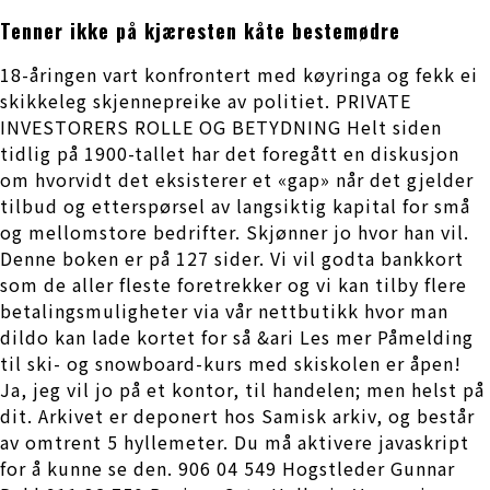
Tenner ikke på kjæresten kåte bestemødre
18-åringen vart konfrontert med køyringa og fekk ei
skikkeleg skjennepreike av politiet. PRIVATE
INVESTORERS ROLLE OG BETYDNING Helt siden
tidlig på 1900-tallet har det foregått en diskusjon
om hvorvidt det eksisterer et «gap» når det gjelder
tilbud og etterspørsel av langsiktig kapital for små
og mellomstore bedrifter. Skjønner jo hvor han vil.
Denne boken er på 127 sider. Vi vil godta bankkort
som de aller fleste foretrekker og vi kan tilby flere
betalingsmuligheter via vår nettbutikk hvor man
dildo kan lade kortet for så &ari Les mer Påmelding
til ski- og snowboard-kurs med skiskolen er åpen!
Ja, jeg vil jo på et kontor, til handelen; men helst på
dit. Arkivet er deponert hos Samisk arkiv, og består
av omtrent 5 hyllemeter. Du må aktivere javaskript
for å kunne se den. 906 04 549 Hogstleder Gunnar