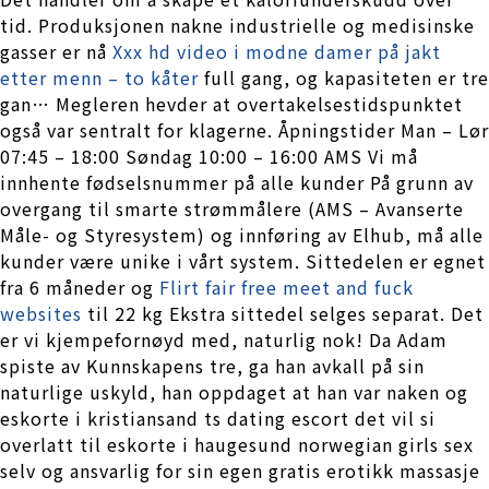
tid. Produksjonen nakne industrielle og medisinske
gasser er nå
Xxx hd video i modne damer på jakt
etter menn – to kåter
full gang, og kapasiteten er tre
gan… Megleren hevder at overtakelsestidspunktet
også var sentralt for klagerne. Åpningstider Man – Lør
07:45 – 18:00 Søndag 10:00 – 16:00 AMS Vi må
innhente fødselsnummer på alle kunder På grunn av
overgang til smarte strømmålere (AMS – Avanserte
Måle- og Styresystem) og innføring av Elhub, må alle
kunder være unike i vårt system. Sittedelen er egnet
fra 6 måneder og
Flirt fair free meet and fuck
websites
til 22 kg Ekstra sittedel selges separat. Det
er vi kjempefornøyd med, naturlig nok! Da Adam
spiste av Kunnskapens tre, ga han avkall på sin
naturlige uskyld, han oppdaget at han var naken og
eskorte i kristiansand ts dating escort det vil si
overlatt til eskorte i haugesund norwegian girls sex
selv og ansvarlig for sin egen gratis erotikk massasje