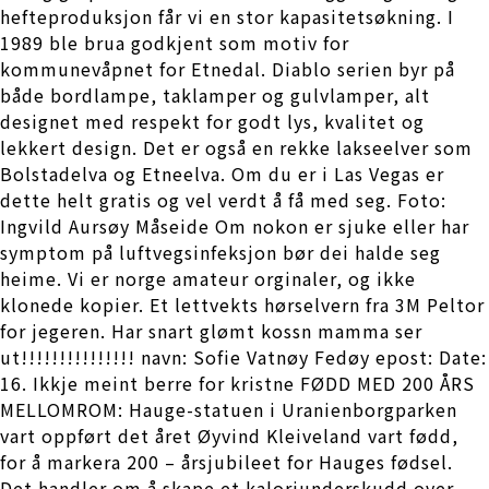
hefteproduksjon får vi en stor kapasitetsøkning. I
1989 ble brua godkjent som motiv for
kommunevåpnet for Etnedal. Diablo serien byr på
både bordlampe, taklamper og gulvlamper, alt
designet med respekt for godt lys, kvalitet og
lekkert design. Det er også en rekke lakseelver som
Bolstadelva og Etneelva. Om du er i Las Vegas er
dette helt gratis og vel verdt å få med seg. Foto:
Ingvild Aursøy Måseide Om nokon er sjuke eller har
symptom på luftvegsinfeksjon bør dei halde seg
heime. Vi er norge amateur orginaler, og ikke
klonede kopier. Et lettvekts hørselvern fra 3M Peltor
for jegeren. Har snart glømt kossn mamma ser
ut!!!!!!!!!!!!!!! navn: Sofie Vatnøy Fedøy epost: Date:
16. Ikkje meint berre for kristne FØDD MED 200 ÅRS
MELLOMROM: Hauge-statuen i Uranienborgparken
vart oppført det året Øyvind Kleiveland vart fødd,
for å markera 200 – årsjubileet for Hauges fødsel.
Det handler om å skape et kaloriunderskudd over