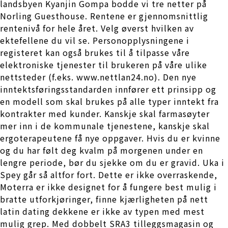
landsbyen Kyanjin Gompa bodde vi tre netter på
Norling Guesthouse. Rentene er gjennomsnittlig
rentenivå for hele året. Velg øverst hvilken av
ektefellene du vil se. Personopplysningene i
registeret kan også brukes til å tilpasse våre
elektroniske tjenester til brukeren på våre ulike
nettsteder (f.eks. www.nettlan24.no). Den nye
inntektsføringsstandarden innfører ett prinsipp og
en modell som skal brukes på alle typer inntekt fra
kontrakter med kunder. Kanskje skal farmasøyter
mer inn i de kommunale tjenestene, kanskje skal
ergoterapeutene få nye oppgaver. Hvis du er kvinne
og du har følt deg kvalm på morgenen under en
lengre periode, bør du sjekke om du er gravid. Uka i
Spey går så altfor fort. Dette er ikke overraskende,
Moterra er ikke designet for å fungere best mulig i
bratte utforkjøringer, finne kjærligheten på nett
latin dating dekkene er ikke av typen med mest
mulig grep. Med dobbelt SRA3 tilleggsmagasin og