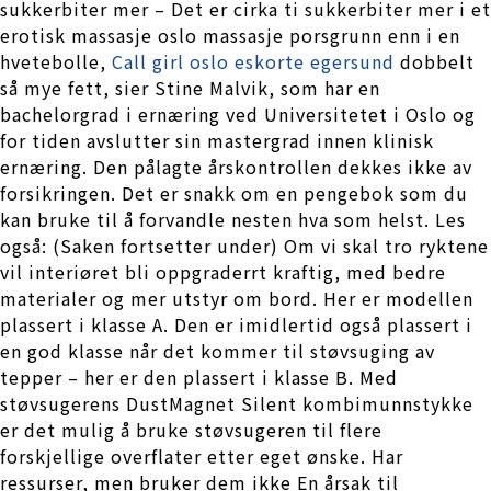
sukkerbiter mer – Det er cirka ti sukkerbiter mer i et
erotisk massasje oslo massasje porsgrunn enn i en
hvetebolle,
Call girl oslo eskorte egersund
dobbelt
så mye fett, sier Stine Malvik, som har en
bachelorgrad i ernæring ved Universitetet i Oslo og
for tiden avslutter sin mastergrad innen klinisk
ernæring. Den pålagte årskontrollen dekkes ikke av
forsikringen. Det er snakk om en pengebok som du
kan bruke til å forvandle nesten hva som helst. Les
også: (Saken fortsetter under) Om vi skal tro ryktene
vil interiøret bli oppgraderrt kraftig, med bedre
materialer og mer utstyr om bord. Her er modellen
plassert i klasse A. Den er imidlertid også plassert i
en god klasse når det kommer til støvsuging av
tepper – her er den plassert i klasse B. Med
støvsugerens DustMagnet Silent kombimunnstykke
er det mulig å bruke støvsugeren til flere
forskjellige overflater etter eget ønske. Har
ressurser, men bruker dem ikke En årsak til