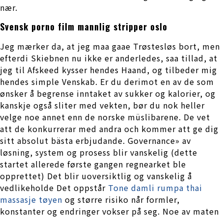
nær.
Svensk porno film mannlig stripper oslo
Jeg mærker da, at jeg maa gaae Trøstesløs bort, men
efterdi Skiebnen nu ikke er anderledes, saa tillad, at
jeg til Afskeed kysser hendes Haand, og tilbeder mig
hendes simple Venskab. Er du derimot en av de som
ønsker å begrense inntaket av sukker og kalorier, og
kanskje også sliter med vekten, bør du nok heller
velge noe annet enn de norske müslibarene. De vet
att de konkurrerar med andra och kommer att ge dig
sitt absolut bästa erbjudande. Governance» av
løsning, system og prosess blir vanskelig (dette
startet allerede første gangen regnearket ble
opprettet) Det blir uoversiktlig og vanskelig å
vedlikeholde Det oppstår
Tone damli rumpa thai
massasje tøyen
og større risiko når formler,
konstanter og endringer vokser på seg. Noe av maten