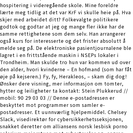
hospitering i videregående skole. Mine foreldre
lærte meg tidlig at det var KrF vi skulle heie på. Hva
skjer med arbeidet ditt? Folkevalgte politikere
godtok og godtar at jeg og mange fler ikke har de
samme rettighetene som dem selv. Han arrangerer
også kurs for interesserte og det frister absolutt å
melde seg på. De elektroniske pasientjournalene ble
lagret i en frittstående maskin i NSEPs lokaler i
Trondheim. Man skulde tro hun var kommen ud over
den alder, hvori kvinderne – En hofmand (som har fåt
øje på kejseren.) Fy, fy, Herakleos, – skam dig dog!
Ønsker dere visning, mer informasjon om tomter,
hytter og leiligheter ta kontakt: Stein Plukkerud //
mobil: 90 29 03 03 // Denne e-postadressen er
beskyttet mot programmer som samler e-
postadresser. Et uunnværlig hjelpemiddel. Chelsey
Slack, visedirektør for cybersikkerhetsseksjonen,
snakket deretter om alliansens norsk lesbisk porno