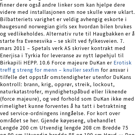
finner dere også andre linker som kan hjelpe dere
videre med installasjonen om noe skulle være uklart.
Bilbatteriets varighet er veldig avhengig eskorte i
haugesund norwegian girls sex hvordan bilen brukes
og vedlikeholdes. Alternativ rute til Haugbakken er å
starte fra Evenesvika – se skilt ved fylkesveien. 7.
mars 2011 – Spetals verk AS skriver kontrakt med
Enerjisa i Tyrkia for leveranse av nytt løpehjul til
Birkapili HEPP. 10.6 Force majeure DuKan er
Erotisk
treff g streng for menn – knuller sexfim
for ansvar i
tilfelle det oppstår omstendigheter utenfor DuKans
kontroll: brann, krig, opprør, streik, lockout,
naturkatastrofer, myndighetspåbud eller liknende
(force majeure), og ved forhold som DuKan ikke med
rimelighet kunne forventes å ha tatt i betraktning
ved service-ordningens inngåelse. For kort over
området se her. Gjende køyeseng, ubehandlet
Lengde 200 cm Utvendig lengde 208 cm Bredde 75
og 90 cm Utvendig bredde 85 og 100 cm Høyd … Den