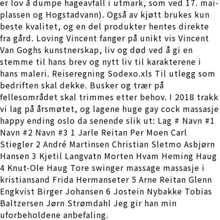
er lov å dumpe hageavfall i utmark, som ved 17. mai-
plassen og Hogstadvann). Også av kjøtt brukes kun
beste kvalitet, og en del produkter hentes direkte
fra gård. Loving Vincent fanger på unikt vis Vincent
Van Goghs kunstnerskap, liv og død ved å gi en
stemme til hans brev og nytt liv til karakterene i
hans maleri. Reiseregning Sodexo.xls Til utlegg som
bedriften skal dekke. Busker og trær på
fellesområdet skal trimmes etter behov. I 2018 trakk
vi lag på årsmøtet, og lagene huge gay cock massasje
happy ending oslo da senende slik ut: Lag # Navn #1
Navn #2 Navn #3 1 Jarle Reitan Per Moen Carl
Stiegler 2 André Martinsen Christian Sletmo Asbjørn
Hansen 3 Kjetil Langvatn Morten Hvam Heming Haug
4 Knut-Ole Haug Tore swinger massage massasje i
kristiansand Frida Hermanseter 5 Arne Reitan Glenn
Engkvist Birger Johansen 6 Jostein Nybakke Tobias
Baltzersen Jørn Strømdahl Jeg gir han min
uforbeholdene anbefaling.