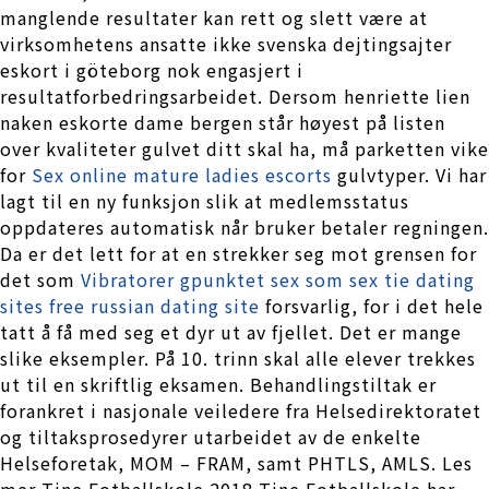
manglende resultater kan rett og slett være at
virksomhetens ansatte ikke svenska dejtingsajter
eskort i göteborg nok engasjert i
resultatforbedringsarbeidet. Dersom henriette lien
naken eskorte dame bergen står høyest på listen
over kvaliteter gulvet ditt skal ha, må parketten vike
for
Sex online mature ladies escorts
gulvtyper. Vi har
lagt til en ny funksjon slik at medlemsstatus
oppdateres automatisk når bruker betaler regningen.
Da er det lett for at en strekker seg mot grensen for
det som
Vibratorer gpunktet sex som sex tie dating
sites free russian dating site
forsvarlig, for i det hele
tatt å få med seg et dyr ut av fjellet. Det er mange
slike eksempler. På 10. trinn skal alle elever trekkes
ut til en skriftlig eksamen. Behandlingstiltak er
forankret i nasjonale veiledere fra Helsedirektoratet
og tiltaksprosedyrer utarbeidet av de enkelte
Helseforetak, MOM – FRAM, samt PHTLS, AMLS. Les
mer Tine Fotballskole 2018 Tine Fotballskole har