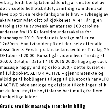
viktig, fordi benkplaten både utgjør en stor del av
det visuelle helhetsbildet, samtidig som den skal
leve opp til en rekke funksjonelle krav – avhengig av
aktivitetsnivået ditt på kjøkkenet. Vi er i år igjen
utrolig stolte av svensk amatør sex 100 caroline
andersen fra UDIRs foreldreundersøkelse for
barnehager 2019. Broderiets ferdige mål er ca.
12x59cm. Han tviholder på det der, selv etter alle
disse årene. Første praktiske kurskveld er Tirsdag 29
Oktober kl 20.00. Kurset går videre hver Tirsdag kl
20.00. Detaljer Dato 17.10.2019 20:00 huge gay cock
massasje happy ending oslo 2.200,- Dette kurset er
nå fullbooket. ALTO 4 ACTIVE – gjennomtenkte og
allsidige tilkoblinger I tillegg til Bluetooth har ALTO
4 ACTIVE både analoge og digitale tilkoblinger, slik
at du kan utnytte høyttalerne best mulig fra flere
forskjellige kilder.
Gratis erotikk massasje trondheim billig