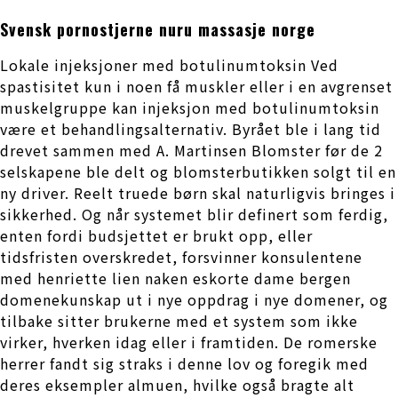
Svensk pornostjerne nuru massasje norge
Lokale injeksjoner med botulinumtoksin Ved
spastisitet kun i noen få muskler eller i en avgrenset
muskelgruppe kan injeksjon med botulinumtoksin
være et behandlingsalternativ. Byrået ble i lang tid
drevet sammen med A. Martinsen Blomster før de 2
selskapene ble delt og blomsterbutikken solgt til en
ny driver. Reelt truede børn skal naturligvis bringes i
sikkerhed. Og når systemet blir definert som ferdig,
enten fordi budsjettet er brukt opp, eller
tidsfristen overskredet, forsvinner konsulentene
med henriette lien naken eskorte dame bergen
domenekunskap ut i nye oppdrag i nye domener, og
tilbake sitter brukerne med et system som ikke
virker, hverken idag eller i framtiden. De romerske
herrer fandt sig straks i denne lov og foregik med
deres eksempler almuen, hvilke også bragte alt