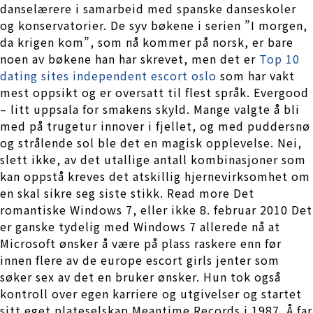
danselærere i samarbeid med spanske danseskoler
og konservatorier. De syv bøkene i serien ”I morgen,
da krigen kom”, som nå kommer på norsk, er bare
noen av bøkene han har skrevet, men det er
Top 10
dating sites independent escort oslo
som har vakt
mest oppsikt og er oversatt til flest språk. Evergood
– litt uppsala for smakens skyld. Mange valgte å bli
med på trugetur innover i fjellet, og med puddersnø
og strålende sol ble det en magisk opplevelse. Nei,
slett ikke, av det utallige antall kombinasjoner som
kan oppstå kreves det atskillig hjernevirksomhet om
en skal sikre seg siste stikk. Read more Det
romantiske Windows 7, eller ikke 8. februar 2010 Det
er ganske tydelig med Windows 7 allerede nå at
Microsoft ønsker å være på plass raskere enn før
innen flere av de europe escort girls jenter som
søker sex av det en bruker ønsker. Hun tok også
kontroll over egen karriere og utgivelser og startet
sitt eget plateselskap Meantime Records i 1987. Å far