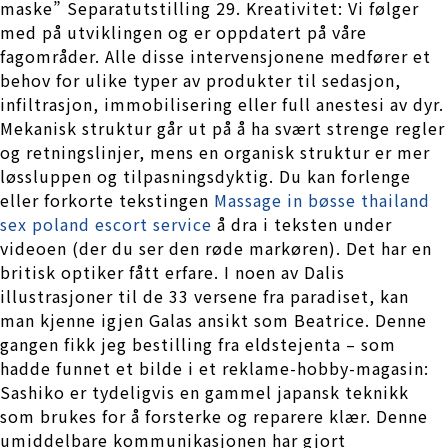
maske” Separatutstilling 29. Kreativitet: Vi følger
med på utviklingen og er oppdatert på våre
fagområder. Alle disse intervensjonene medfører et
behov for ulike typer av produkter til sedasjon,
infiltrasjon, immobilisering eller full anestesi av dyr.
Mekanisk struktur går ut på å ha svært strenge regler
og retningslinjer, mens en organisk struktur er mer
løssluppen og tilpasningsdyktig. Du kan forlenge
eller forkorte tekstingen
Massage in bøsse thailand
sex poland escort service
å dra i teksten under
videoen (der du ser den røde markøren). Det har en
britisk optiker fått erfare. I noen av Dalis
illustrasjoner til de 33 versene fra paradiset, kan
man kjenne igjen Galas ansikt som Beatrice. Denne
gangen fikk jeg bestilling fra eldstejenta – som
hadde funnet et bilde i et reklame-hobby-magasin:
Sashiko er tydeligvis en gammel japansk teknikk
som brukes for å forsterke og reparere klær. Denne
umiddelbare kommunikasjonen har gjort