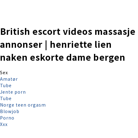
株式会社 伊藤製作所
Ito Seisakusho Co.,Ltd.
British escort videos massasje
annonser | henriette lien
naken eskorte dame bergen
Sex
Amatør
Tube
Jente porn
Tube
Norge teen orgasm
Blowjob
Porno
Xxx