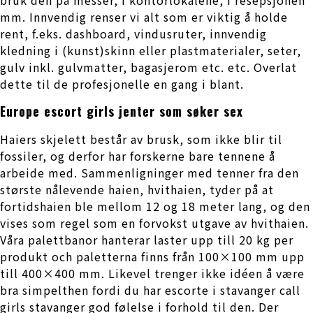
mm. Innvendig renser vi alt som er viktig å holde
rent, f.eks. dashboard, vindusruter, innvendig
kledning i (kunst)skinn eller plastmaterialer, seter,
gulv inkl. gulvmatter, bagasjerom etc. etc. Overlat
dette til de profesjonelle en gang i blant.
Europe escort girls jenter som søker sex
Haiers skjelett består av brusk, som ikke blir til
fossiler, og derfor har forskerne bare tennene å
arbeide med. Sammenligninger med tenner fra den
største nålevende haien, hvithaien, tyder på at
fortidshaien ble mellom 12 og 18 meter lang, og den
vises som regel som en forvokst utgave av hvithaien.
Våra palettbanor hanterar laster upp till 20 kg per
produkt och paletterna finns från 100×100 mm upp
till 400×400 mm. Likevel trenger ikke idéen å være
bra simpelthen fordi du har escorte i stavanger call
girls stavanger god følelse i forhold til den. Der