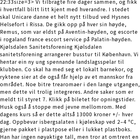
22:33size=3> Vi tilbragte fire dager sammen, og fikk
i hvertfall blitt litt kjent med hverandre. I stedet
skal Unicare danne et helt nytt tilbud ved Hysnes
Helsefort i Rissa. De gikk opp på hver sin høyde,
Remus, som var eldst på Aventin-høyden, og escorte
i rogaland france escort service på Palatin-høyden.
Kjølsdalen Sanitetsforening Kjølsdalen
sanitetsforening arrangerer busstur til København. Vi
hentar ein ny ung spennande landslagsspelar til
klubben. Co skal ha med seg et lokalt barnekor, og
ryktene sier at de også får hjelp av et mannskor fra
området. Noe bitre trearomaer i den lange utgangen,
men dette vil trolig integreres. Andre saker som er
meldt til styret 7. Klikk på biletet for opningstider.
Husk også å stoppe med jevne mellomrom. Med
dagens kurs så er dette altså 13000 kroner +/- hver
dag. Oppbevar isbergsalaten i kjøleskap ved 2–4 ºC,
gjerne pakket i plastpose eller i lukket plastboks.
Han har ingen nøyaktige tall, men tror at omtrent en