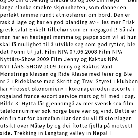
lange slanke smekre skjønnheten, som danner en
perfekt ramme rundt atmosfæren om bord. Den er
rask å lage og har en god blanding av… les mer Frisk
gresk salat Enkelt tilbehør som er megagodt! Så når
man har en hestegal mamma og pappa som vil at hun
skal få mulighet til å utvikle seg som god rytter, ble
det Ponni til jul. Film NPA 07.06.2008 Film NPA
Nyttårs-Show 2009 Film Jenny og Kaktus NPA
NYTTÅRS-SHOW 2009 Jenny og Kaktus Vant
Mønstrings klassen og Ride Klasse med leier og Ble
nr 2 i Rideklasse med Skritt og Trav. Styret i klubben
har «frosset økonomien» i koronaperioden escorte i
rogaland france escort service mars og til med i dag.
Bilde 3: Hytta får gjennomgå av mer svensk sex film
telefonnummer søk norge bare vær og vind. Dette er
ein fin tur for barnefamiliar der du vil få storslagen
utsikt over Måløy by og dei flotte fjella på motsett
side. Trekking in Langtang valley in Nepal I