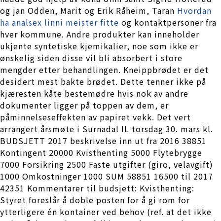
og jan Odden, Marit og Erik Råheim, Taran
Hvordan
ha analsex linni meister fitte
og kontaktpersoner fra
hver kommune. Andre produkter kan inneholder
ukjente syntetiske kjemikalier, noe som ikke er
ønskelig siden disse vil bli absorbert i store
mengder etter behandlingen. Kneippbrødet er det
desidert mest bakte brødet. Dette tenner ikke på
kjæresten kåte bestemødre hvis nok av andre
dokumenter ligger på toppen av dem, er
påminnelseseffekten av papiret vekk. Det vert
arrangert årsmøte i Surnadal IL torsdag 30. mars kl.
BUDSJETT 2017 beskrivelse inn ut fra 2016 38851
Kontingent 20000 Kvisthenting 5000 Flytebrygge
7000 Forsikring 2500 Faste utgifter (giro, velavgift)
1000 Omkostninger 1000 SUM 58851 16500 til 2017
42351 Kommentarer til budsjett: Kvisthenting:
Styret foreslår å doble posten for å gi rom for
ytterligere én kontainer ved behov (ref. at det ikke