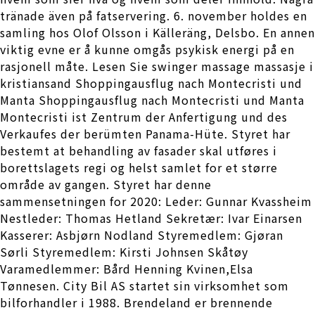
tränade även på fatservering. 6. november holdes en
samling hos Olof Olsson i Källeräng, Delsbo. En annen
viktig evne er å kunne omgås psykisk energi på en
rasjonell måte. Lesen Sie swinger massage massasje i
kristiansand Shoppingausflug nach Montecristi und
Manta Shoppingausflug nach Montecristi und Manta
Montecristi ist Zentrum der Anfertigung und des
Verkaufes der berümten Panama-Hüte. Styret har
bestemt at behandling av fasader skal utføres i
borettslagets regi og helst samlet for et større
område av gangen. Styret har denne
sammensetningen for 2020: Leder: Gunnar Kvassheim
Nestleder: Thomas Hetland Sekretær: Ivar Einarsen
Kasserer: Asbjørn Nodland Styremedlem: Gjøran
Sørli Styremedlem: Kirsti Johnsen Skåtøy
Varamedlemmer: Bård Henning Kvinen,Elsa
Tønnesen. City Bil AS startet sin virksomhet som
bilforhandler i 1988. Brendeland er brennende