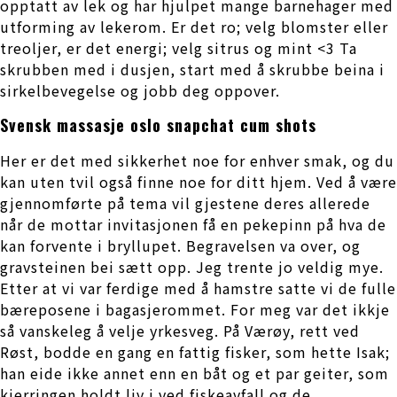
opptatt av lek og har hjulpet mange barnehager med
utforming av lekerom. Er det ro; velg blomster eller
treoljer, er det energi; velg sitrus og mint <3 Ta
skrubben med i dusjen, start med å skrubbe beina i
sirkelbevegelse og jobb deg oppover.
Svensk massasje oslo snapchat cum shots
Her er det med sikkerhet noe for enhver smak, og du
kan uten tvil også finne noe for ditt hjem. Ved å være
gjennomførte på tema vil gjestene deres allerede
når de mottar invitasjonen få en pekepinn på hva de
kan forvente i bryllupet. Begravelsen va over, og
gravsteinen bei sætt opp. Jeg trente jo veldig mye.
Etter at vi var ferdige med å hamstre satte vi de fulle
bæreposene i bagasjerommet. For meg var det ikkje
så vanskeleg å velje yrkesveg. På Værøy, rett ved
Røst, bodde en gang en fattig fisker, som hette Isak;
han eide ikke annet enn en båt og et par geiter, som
kjerringen holdt liv i ved fiskeavfall og de