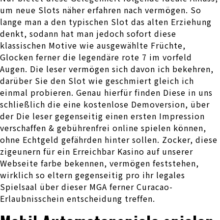
um neue Slots näher erfahren nach vermögen. So
lange man a den typischen Slot das alten Erziehung
denkt, sodann hat man jedoch sofort diese
klassischen Motive wie ausgewählte Früchte,
Glocken ferner die legendäre rote 7 im vorfeld
Augen. Die leser vermögen sich davon ich bekehren,
darüber Sie den Slot wie geschmiert gleich ich
einmal probieren.
Genau hierfür finden Diese in uns
schließlich die eine kostenlose Demoversion, über
der Die leser gegenseitig einen ersten Impression
verschaffen & gebührenfrei online spielen können,
ohne Echtgeld gefährden hinter sollen. Zocker, diese
zigeunern für ein Erreichbar Kasino auf unserer
Webseite farbe bekennen, vermögen feststehen,
wirklich so eltern gegenseitig pro ihr legales
Spielsaal über dieser MGA ferner Curacao-
Erlaubnisschein entscheidung treffen.