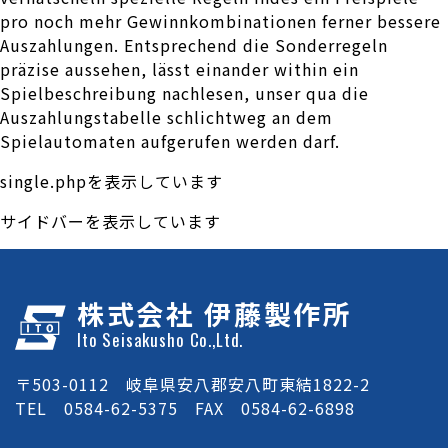
pro noch mehr Gewinnkombinationen ferner bessere
Auszahlungen. Entsprechend die Sonderregeln
präzise aussehen, lässt einander within ein
Spielbeschreibung nachlesen, unser qua die
Auszahlungstabelle schlichtweg an dem
Spielautomaten aufgerufen werden darf.
single.phpを表示しています
サイドバーを表示しています
株式会社 伊藤製作所
Ito Seisakusho Co.,Ltd.
〒503-0112 岐阜県安八郡安八町東結1822-2
TEL 0584-62-5375 FAX 0584-62-6898