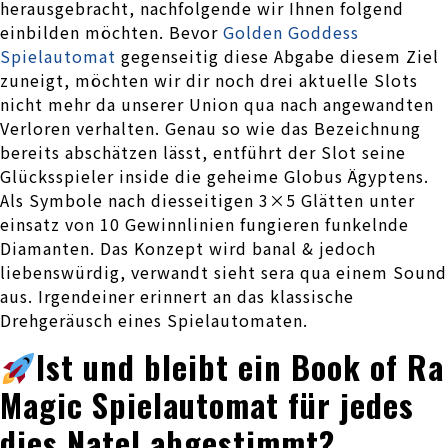
herausgebracht, nachfolgende wir Ihnen folgend
einbilden möchten. Bevor
Golden Goddess
Spielautomat
gegenseitig diese Abgabe diesem Ziel
zuneigt, möchten wir dir noch drei aktuelle Slots
nicht mehr da unserer Union qua nach angewandten
Verloren verhalten. Genau so wie das Bezeichnung
bereits abschätzen lässt, entführt der Slot seine
Glücksspieler inside die geheime Globus Ägyptens.
Als Symbole nach diesseitigen 3×5 Glätten unter
einsatz von 10 Gewinnlinien fungieren funkelnde
Diamanten. Das Konzept wird banal & jedoch
liebenswürdig, verwandt sieht sera qua einem Sound
aus. Irgendeiner erinnert an das klassische
Drehgeräusch eines Spielautomaten.
Ist und bleibt ein Book of Ra
Magic Spielautomat für jedes
dies Natel abgestimmt?