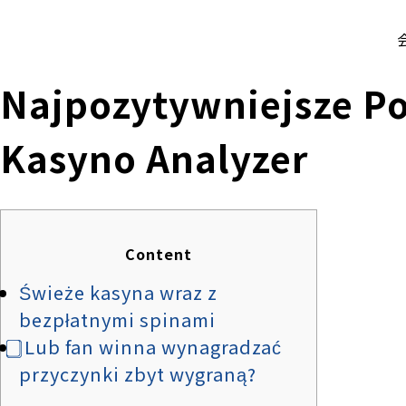
株式会社 伊藤製作所
Ito Seisakusho Co.,Ltd.
Najpozytywniejsze Pol
Kasyno Analyzer
Content
Świeże kasyna wraz z
bezpłatnymi spinami
⃣ Lub fan winna wynagradzać
przyczynki zbyt wygraną?