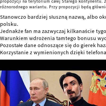
propozycji na terytorium całej Starego kontynentu. 2
różnorodnego wariantu. Przy propozycji będą głównie
Stanowczo bardziej słuszną nazwą, albo ok
polsku.
Jednakże fan ma zazwyczaj kilkanaście tyg
Warunkiem wdrożenia tamtego bonusu wydaj
Pozostałe dane odnoszące się do gierek h
Korzystanie z wymienionych dzięki telefon