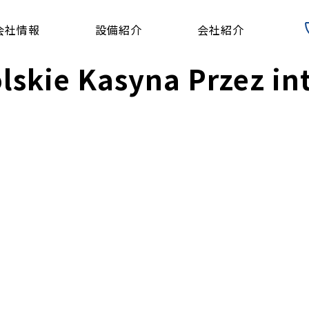
会社情報
設備紹介
会社紹介
skie Kasyna Przez int