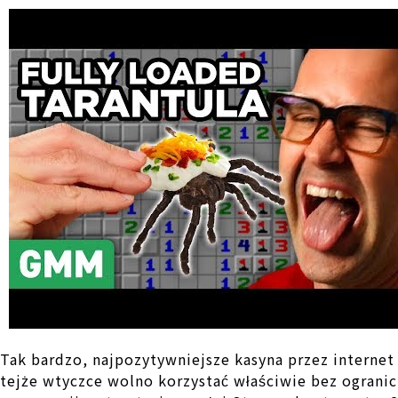
Tak bardzo, najpozytywniejsze kasyna przez intern
tejże wtyczce wolno korzystać właściwie bez ograni