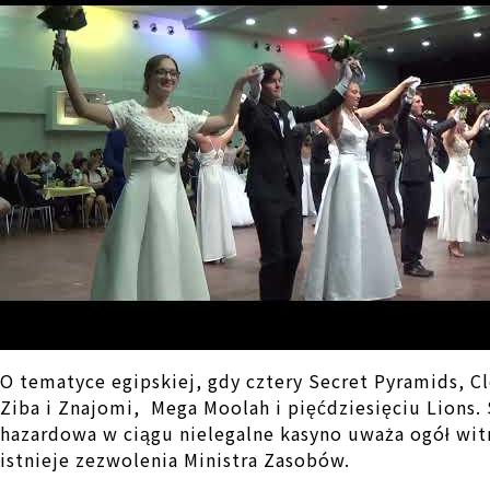
O tematyce egipskiej, gdy cztery Secret Pyramids, Cl
Ziba i Znajomi, Mega Moolah i pięćdziesięciu Lions
hazardowa w ciągu nielegalne kasyno uważa ogół witry
istnieje zezwolenia Ministra Zasobów.