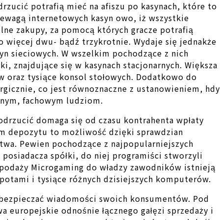
rzucić potrafią mieć na afiszu po kasynach, które to
zewagą internetowych kasyn owo, iż wszystkie
lne zakupy, za pomocą których gracze potrafią
o więcej dwu- bądź trzykrotnie. Wydaje się jednakże
syn sieciowych. W wszelkim pochodzące z nich
, znajdujące się w kasynach stacjonarnych. Większa
w oraz tysiące konsol stołowych. Dodatkowo do
rgicznie, co jest równoznaczne z ustanowieniem, hdy
innym, fachowym ludziom.
 odrzucić domaga się od czasu kontrahenta wpłaty
iem depozytu to możliwość dzięki sprawdzian
twa. Pewien pochodzące z najpopularniejszych
osiadacza spółki, do niej programiści stworzyli
o podaży Microgaming do władzy zawodników istnieją
potami i tysiące różnych dzisiejszych komputerów.
 zabezpieczać wiadomości swoich konsumentów. Pod
a europejskie odnośnie łącznego gałęzi sprzedaży i