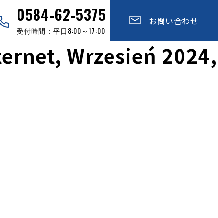
0584-62-5375
お問い合わせ
受付時間：平日8:00～17:00
ernet, Wrzesień 2024,