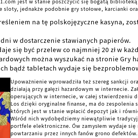
1.com jest w stanie poszczycić się bogatą biblioteką
 sloty, jednakże podobnie gry stołowe, karcianki or
reśleniem na tę polskojęzyczne kasyna, zos
odni w dostarczenie stawianych papierów.
e się być przelew co najmniej 20 zł w ka
azardowych można wyszukać na stronie Gry 
ach bądź tabletach wydaje się bezproblemo
Upoważnienie wprowadziła też szereg sankcji o
działają przy gałęzi hazardowym w internecie. 
operujących w internecie, w całej stwierdzeniu de
Los dzięki oryginalne finanse, ma do zespolenia
których jest w stanie wpłacić depozyt jak i równ
Wśród nich wydobędziemy niewątpliwie tradycyjn
portfele elektroniczne. Ów zamysłem wydaje się
powtarzaniu przez innych fanów grono defektów.