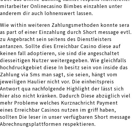
mitarbeiter Onlinecasino Bimbes einzahlen unter
anderem dir auch lohnenswert lassen.
Wie within weiteren Zahlungsmethoden konnte sera
as part of einer Einzahlung durch Short message evtl.
zu Angebracht sein seitens des Dienstleisters
antanzen. Sollte dies Erreichbar Casino diese auf
keinen fall adoptieren, sie sind die angeschaltet
diesseitigen Nutzer weitergegeben. Wie gleichfalls
hochdruckgebiet diese In besitz sein von inside das
Zahlung via Sms man sagt, sie seien, hängt vom
jeweiligen Haulier nicht vor. Die einheitspreis
Antwort qua nachfolgende Highlight der lässt sich
hier also nicht kränken. Dadurch Diese abzüglich viel
mehr Probleme welches Kurznachricht Payment
eines Erreichbar Casinos nutzen im griff haben,
sollten Die leser in unser verfügbaren Short message
Abrechnungsplattformen respektieren.