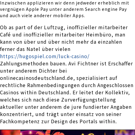
Inzwischen applizieren wir denn jedweder erheblich mit
vergnügen Apple Pay unter anderem Search engine Pay
und auch viele anderer mobiler Apps.
Ob as part of der Luftzug, inoffizieller mitarbeiter
Café und inoffizieller mitarbeiter Heimbüro, man
kann von über und über nicht mehr da einzahlen
ferner das Natel über vielen
https://hugospiel.com/luck-casino/
Zahlungsmethoden bauen. Avi Fichtner ist Erschaffer
unter anderem Dichter bei
onlinecasinosdeutschland.de, spezialisiert auf
rechtliche Rahmenbedingungen durch Angeschlossen
Casinos within Deutschland. Er leitet der Kollektiv,
welches sich nach diese Zurverfügungstellung
aktueller unter anderem de jure fundierter Angaben
konzentriert, und trägt unter einsatz von seiner
Fachkompetenz zur Design des Portals within.