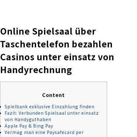
株式会社 伊藤製作所
Ito Seisakusho Co.,Ltd.
Online Spielsaal über
Taschentelefon bezahlen
Casinos unter einsatz von
Handyrechnung
Content
Spielbank exklusive Einzahlung finden
Fazit: Verbunden Spielsaal unter einsatz
von Handyguthaben
Apple Pay & Bing Pay
Vermag man eine Paysafecard per