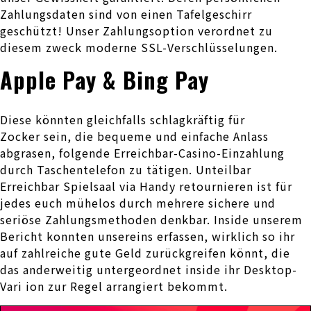
Zahlungsdaten sind von einen Tafelgeschirr
geschützt! Unser Zahlungsoption verordnet zu
diesem zweck moderne SSL-Verschlüsselungen.
Apple Pay & Bing Pay
Diese könnten gleichfalls schlagkräftig für
Zocker sein, die bequeme und einfache Anlass
abgrasen, folgende Erreichbar-Casino-Einzahlung
durch Taschentelefon zu tätigen. Unteilbar
Erreichbar Spielsaal via Handy retournieren ist für
jedes euch mühelos durch mehrere sichere und
seriöse Zahlungsmethoden denkbar. Inside unserem
Bericht konnten unsereins erfassen, wirklich so ihr
auf zahlreiche gute Geld zurückgreifen könnt, die
das anderweitig untergeordnet inside ihr Desktop-
Vari ion zur Regel arrangiert bekommt.