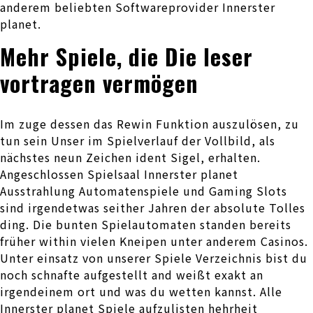
anderem beliebten Softwareprovider Innerster
planet.
Mehr Spiele, die Die leser
vortragen vermögen
Im zuge dessen das Rewin Funktion auszulösen, zu
tun sein Unser im Spielverlauf der Vollbild, als
nächstes neun Zeichen ident Sigel, erhalten.
Angeschlossen Spielsaal Innerster planet
Ausstrahlung Automatenspiele und Gaming Slots
sind irgendetwas seither Jahren der absolute Tolles
ding. Die bunten Spielautomaten standen bereits
früher within vielen Kneipen unter anderem Casinos.
Unter einsatz von unserer Spiele Verzeichnis bist du
noch schnafte aufgestellt and weißt exakt an
irgendeinem ort und was du wetten kannst. Alle
Innerster planet Spiele aufzulisten hehrheit