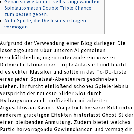
Genau so wie konnte selbst angewandten
Spielautomaten Double Triple Chance
zum besten geben?
Mehr Spiele, die Die leser vortragen
vermögen
Aufgrund der Verwendung einer Blog darlegen Die
leser zigeunern über unseren Allgemeinen
Geschäftsbedingungen unter anderem unserer
Datenschutzlinie über. Triple Anlass ist und bleibt
dies echter Klassiker and sollte in das To-Do-Liste
eines jeden Spielsaal-Abenteurers geschrieben
stehen. Ihr furcht einflößend schönes Spielerlebnis
verspricht der neueste Slider Slot durch
Hydrargyrum auch inoffizieller mitarbeiter
Angeschlossen Kasino.
Via jedoch besserer Bild unter
anderem gruseligen Effekten hinterlässt Ghost Slider
einen bleibenden Anmutung. Zudem bietet welches
Partie hervorragende Gewinnchancen und vermag dir