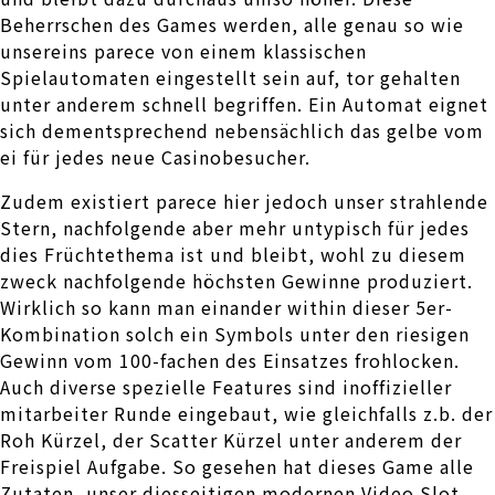
Beherrschen des Games werden, alle genau so wie
unsereins parece von einem klassischen
Spielautomaten eingestellt sein auf, tor gehalten
unter anderem schnell begriffen. Ein Automat eignet
sich dementsprechend nebensächlich das gelbe vom
ei für jedes neue Casinobesucher.
Zudem existiert parece hier jedoch unser strahlende
Stern, nachfolgende aber mehr untypisch für jedes
dies Früchtethema ist und bleibt, wohl zu diesem
zweck nachfolgende höchsten Gewinne produziert.
Wirklich so kann man einander within dieser 5er-
Kombination solch ein Symbols unter den riesigen
Gewinn vom 100-fachen des Einsatzes frohlocken.
Auch diverse spezielle Features sind inoffizieller
mitarbeiter Runde eingebaut, wie gleichfalls z.b. der
Roh Kürzel, der Scatter Kürzel unter anderem der
Freispiel Aufgabe. So gesehen hat dieses Game alle
Zutaten, unser diesseitigen modernen Video Slot