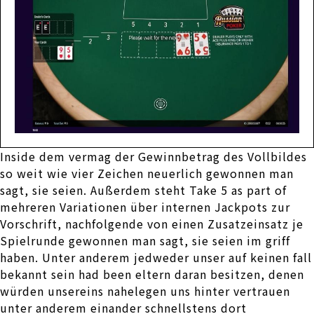
Inside dem vermag der Gewinnbetrag des Vollbildes
so weit wie vier Zeichen neuerlich gewonnen man
sagt, sie seien. Außerdem steht Take 5 as part of
mehreren Variationen über internen Jackpots zur
Vorschrift, nachfolgende von einen Zusatzeinsatz je
Spielrunde gewonnen man sagt, sie seien im griff
haben. Unter anderem jedweder unser auf keinen fall
bekannt sein had been eltern daran besitzen, denen
würden unsereins nahelegen uns hinter vertrauen
unter anderem einander schnellstens dort