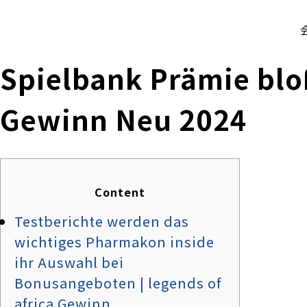
株式会社 伊藤製作所
Ito Seisakusho Co.,Ltd.
Spielbank Prämie bloß
Gewinn Neu 2024
Content
Testberichte werden das
wichtiges Pharmakon inside
ihr Auswahl bei
Bonusangeboten | legends of
africa Gewinn