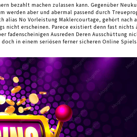
nern bezahlt machen zulassen kann. Gegenüber Neuku
em werden aber und abermal passend durch Treuepr
ch alias No Vorleistung Maklercourtage, gehört nach 
 nicht erscheinen. Parece existiert denn fast nichts 
er fadenscheinigen Ausreden Deren Ausschüttung nicht
och in einem seriösen ferner sicheren Online Spiels