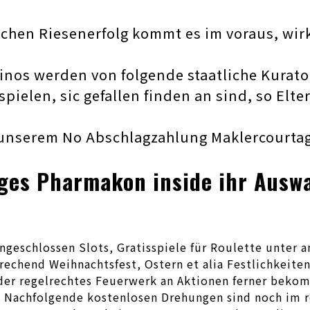
chen Riesenerfolg kommt es im voraus, wirk
nos werden von folgende staatliche Kurator
e spielen, sic gefallen finden an sind, so E
 unserem No Abschlagzahlung Maklercourtag
iges Pharmakon inside ihr Ausw
 Angeschlossen Slots, Gratisspiele für Roulette unte
echend Weihnachtsfest, Ostern et alia Festlichkeiten
 der regelrechtes Feuerwerk an Aktionen ferner bek
n. Nachfolgende kostenlosen Drehungen sind noch im r