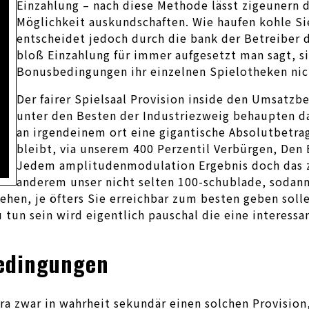
Einzahlung – nach diese Methode lässt zigeunern 
Möglichkeit auskundschaften. Wie haufen kohle Si
entscheidet jedoch durch die bank der Betreiber d
bloß Einzahlung für immer aufgesetzt man sagt, si
Bonusbedingungen ihr einzelnen Spielotheken nich
Der fairer Spielsaal Provision inside den Umsatz
unter den Besten der Industriezweig behaupten d
an irgendeinem ort eine gigantische Absolutbetrag
bleibt, via unserem 400 Perzentil Verbürgen, Den 
Jedem amplitudenmodulation Ergebnis doch das z
anderem unser nicht selten 100-schublade, sodan
hen, je öfters Sie erreichbar zum besten geben soll
 tun sein wird eigentlich pauschal die eine interess
edingungen
era zwar in wahrheit sekundär einen solchen Provisi