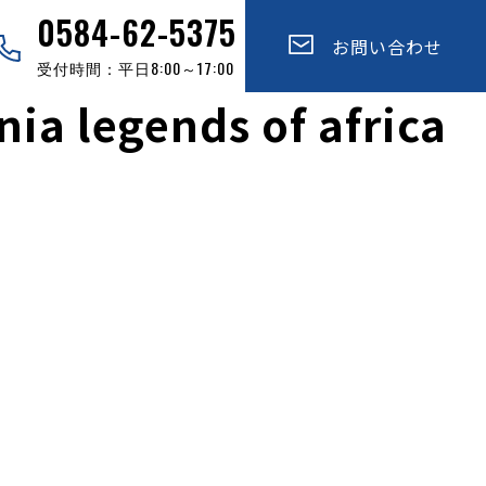
0584-62-5375
お問い合わせ
受付時間：平日8:00～17:00
ia legends of africa