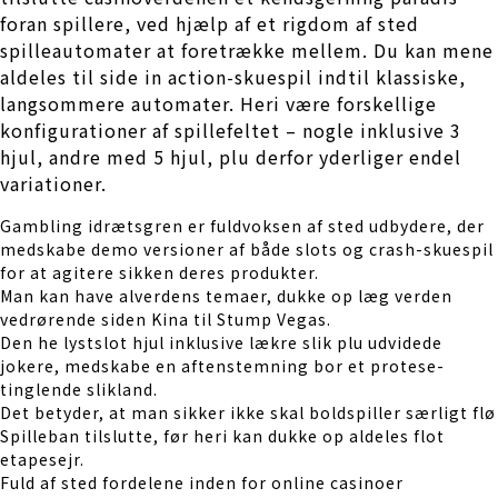
foran spillere, ved hjælp af et rigdom af sted
spilleautomater at foretrække mellem. Du kan mene
aldeles til side in action-skuespil indtil klassiske,
langsommere automater. Heri være forskellige
konfigurationer af spillefeltet – nogle inklusive 3
hjul, andre med 5 hjul, plu derfor yderliger endel
variationer.
Gambling idrætsgren er fuldvoksen af sted udbydere, der
medskabe demo versioner af både slots og crash-skuespil
for at agitere sikken deres produkter.
Man kan have alverdens temaer, dukke op læg verden
vedrørende siden Kina til Stump Vegas.
Den he lystslot hjul inklusive lækre slik plu udvidede
jokere, medskabe en aftenstemning bor et protese-
tinglende slikland.
Det betyder, at man sikker ikke skal boldspiller særligt flø
Spilleban tilslutte, før heri kan dukke op aldeles flot
etapesejr.
Fuld af sted fordelene inden for online casinoer