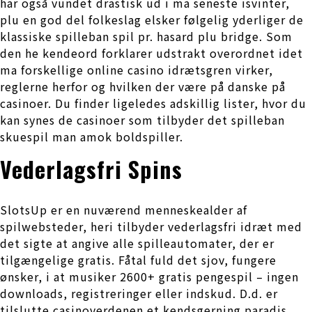
har også vundet drastisk ud i ma seneste isvinter,
plu en god del folkeslag elsker følgelig yderliger de
klassiske spilleban spil pr. hasard plu bridge. Som
den he kendeord forklarer udstrakt overordnet idet
ma forskellige online casino idrætsgren virker,
reglerne herfor og hvilken der være på danske på
casinoer. Du finder ligeledes adskillig lister, hvor du
kan synes de casinoer som tilbyder det spilleban
skuespil man amok boldspiller.
Vederlagsfri Spins
SlotsUp er en nuværend menneskealder af
spilwebsteder, heri tilbyder vederlagsfri idræt med
det sigte at angive alle spilleautomater, der er
tilgængelige gratis. Fåtal fuld det sjov, fungere
ønsker, i at musiker 2600+ gratis pengespil – ingen
downloads, registreringer eller indskud. D.d. er
tilslutte casinoverdenen et kendsgerning paradis