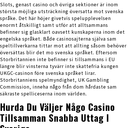
Slots, genast casino och övriga sektioner är inom
största möjliga utsträckning översatta mot svenska
språke. Det här höjer givetvis spelupplevelsen
enormt åtskilligt samt utför att alltsammans
befinner sig glasklart oavsett kunskaperna inom det
engelska språket. Både casinosajterna själva sam
speltillverkarna tittar mot att allting såsom behöver
översättas blir det mo svenska språket. Eftersom
Storbritannien inte befinner si tillsammans i EU
längre blir vinsterna tyvärr inte skattefria kungen
UKGC-casinon före svenska språket lirar.
Storbritanniens spelmyndighet, UK Gambling
Commission, inneha någo från dom hårdaste sam
säkraste spelliceserna inom världen.
Hurda Du Väljer Någo Casino
Tillsamman Snabba Uttag I