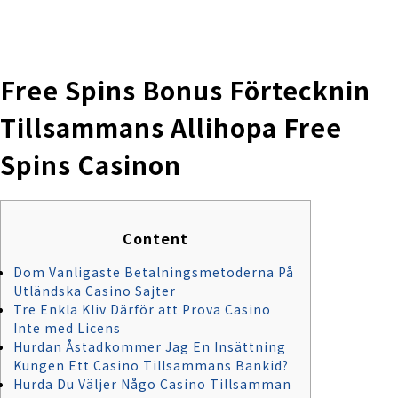
株式会社 伊藤製作所
Ito Seisakusho Co.,Ltd.
Free Spins Bonus Förtecknin
Tillsammans Allihopa Free
Spins Casinon
Content
Dom Vanligaste Betalningsmetoderna På
Utländska Casino Sajter
Tre Enkla Kliv Därför att Prova Casino
Inte med Licens
Hurdan Åstadkommer Jag En Insättning
Kungen Ett Casino Tillsammans Bankid?
Hurda Du Väljer Någo Casino Tillsamman