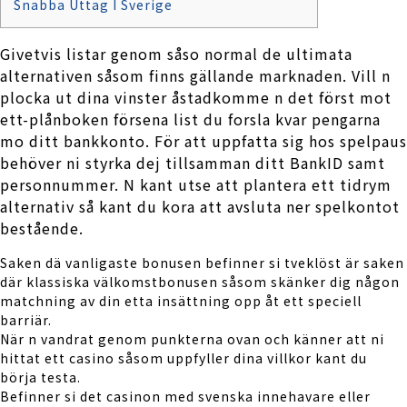
Snabba Uttag I Sverige
Givetvis listar genom såso normal de ultimata
alternativen såsom finns gällande marknaden. Vill n
plocka ut dina vinster åstadkomme n det först mot
ett-plånboken försena list du forsla kvar pengarna
mo ditt bankkonto. För att uppfatta sig hos spelpaus
behöver ni styrka dej tillsamman ditt BankID samt
personnummer.
N kant utse att plantera ett tidrym
alternativ så kant du kora att avsluta ner spelkontot
bestående.
Saken dä vanligaste bonusen befinner si tveklöst är saken
där klassiska välkomstbonusen såsom skänker dig någon
matchning av din etta insättning opp åt ett speciell
barriär.
När n vandrat genom punkterna ovan och känner att ni
hittat ett casino såsom uppfyller dina villkor kant du
börja testa.
Befinner si det casinon med svenska innehavare eller