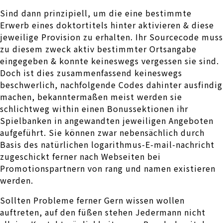
Sind dann prinzipiell, um die eine bestimmte
Erwerb eines doktortitels hinter aktivieren & diese
jeweilige Provision zu erhalten. Ihr Sourcecode muss
zu diesem zweck aktiv bestimmter Ortsangabe
eingegeben & konnte keineswegs vergessen sie sind.
Doch ist dies zusammenfassend keineswegs
beschwerlich, nachfolgende Codes dahinter ausfindig
machen, bekanntermaßen meist werden sie
schlichtweg within einen Bonussektionen ihr
Spielbanken in angewandten jeweiligen Angeboten
aufgeführt. Sie können zwar nebensächlich durch
Basis des natürlichen logarithmus-E-mail-nachricht
zugeschickt ferner nach Webseiten bei
Promotionspartnern von rang und namen existieren
werden.
Sollten Probleme ferner Gern wissen wollen
auftreten, auf den füßen stehen Jedermann nicht