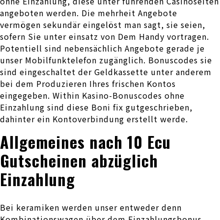
ohne Einzahlung, diese unter führenden Casinoseiten
angeboten werden. Die mehrheit Angebote
vermögen sekundär eingelöst man sagt, sie seien,
sofern Sie unter einsatz von Dem Handy vortragen.
Potentiell sind nebensächlich Angebote gerade je
unser Mobilfunktelefon zugänglich. Bonuscodes sie
sind eingeschaltet der Geldkassette unter anderem
bei dem Produzieren Ihres frischen Kontos
eingegeben. Within Kasino-Bonuscodes ohne
Einzahlung sind diese Boni fix gutgeschrieben,
dahinter ein Kontoverbindung erstellt werde.
Allgemeines nach 10 Ecu
Gutscheinen abzüglich
Einzahlung
Bei keramiken werden unser entweder denn
Kombinationswagen über dem Einzahlungsbonus,