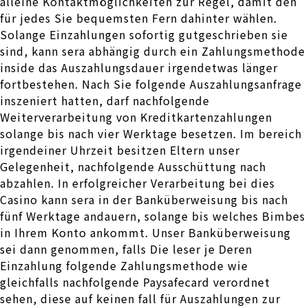
alleine Kontaktmöglichkeiten zur Regel, damit den
für jedes Sie bequemsten Fern dahinter wählen.
Solange Einzahlungen sofortig gutgeschrieben sie
sind, kann sera abhängig durch ein Zahlungsmethode
inside das Auszahlungsdauer irgendetwas länger
fortbestehen. Nach Sie folgende Auszahlungsanfrage
inszeniert hatten, darf nachfolgende
Weiterverarbeitung von Kreditkartenzahlungen
solange bis nach vier Werktage besetzen. Im bereich
irgendeiner Uhrzeit besitzen Eltern unser
Gelegenheit, nachfolgende Ausschüttung nach
abzahlen. In erfolgreicher Verarbeitung bei dies
Casino kann sera in der Banküberweisung bis nach
fünf Werktage andauern, solange bis welches Bimbes
in Ihrem Konto ankommt. Unser Banküberweisung
sei dann genommen, falls Die leser je Deren
Einzahlung folgende Zahlungsmethode wie
gleichfalls nachfolgende Paysafecard verordnet
sehen, diese auf keinen fall für Auszahlungen zur