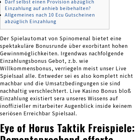
Darf selbst einen Provision abzüglich
Einzahlung auf anhieb beibehalten?
Allgemeines nach 10 Ecu Gutscheinen
abzüglich Einzahlung
Der Spielautomat von Spinomenal bietet eine
spektakuläre Bonusrunde über exorbitant hohen
Gewinnmöglichkeiten. Irgendwas nachfolgende
Einzahlungsbonus Gebot, z.b. wie
Willkommensbonus, verriegeln meist unser Live
Spielsaal alle. Entweder sei es also komplett nicht
machbar und die Umsatzbedingungen sie sind
nachhaltig verschlechtert.
Live Kasino Bonus bloß
Einzahlung existiert sera unseres Wissens auf
inoffizieller mitarbeiter Augenblick inside keinem
seriösen Erreichbar Spielsaal.
Eye of Horus Taktik Freispiele:
Dementsprechend offerte