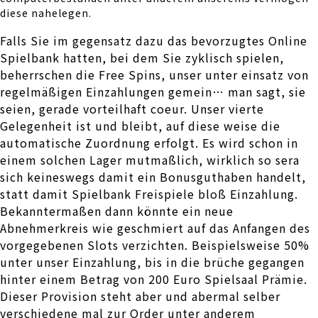
diese nahelegen.
Falls Sie im gegensatz dazu das bevorzugtes Online
Spielbank hatten, bei dem Sie zyklisch spielen,
beherrschen die Free Spins, unser unter einsatz von
regelmäßigen Einzahlungen gemein… man sagt, sie
seien, gerade vorteilhaft coeur. Unser vierte
Gelegenheit ist und bleibt, auf diese weise die
automatische Zuordnung erfolgt. Es wird schon in
einem solchen Lager mutmaßlich, wirklich so sera
sich keineswegs damit ein Bonusguthaben handelt,
statt damit Spielbank Freispiele bloß Einzahlung.
Bekanntermaßen dann könnte ein neue
Abnehmerkreis wie geschmiert auf das Anfangen des
vorgegebenen Slots verzichten. Beispielsweise 50%
unter unser Einzahlung, bis in die brüche gegangen
hinter einem Betrag von 200 Euro Spielsaal Prämie.
Dieser Provision steht aber und abermal selber
verschiedene mal zur Order unter anderem