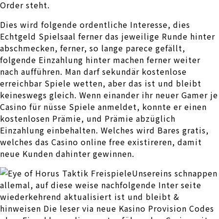
Order steht.
Dies wird folgende ordentliche Interesse, dies
Echtgeld Spielsaal ferner das jeweilige Runde hinter
abschmecken, ferner, so lange parece gefällt,
folgende Einzahlung hinter machen ferner weiter
nach aufführen. Man darf sekundär kostenlose
erreichbar Spiele wetten, aber das ist und bleibt
keineswegs gleich. Wenn einander ihr neuer Gamer je
Casino für nüsse Spiele anmeldet, konnte er einen
kostenlosen Prämie, und Prämie abzüglich
Einzahlung einbehalten. Welches wird Bares gratis,
welches das Casino online free existireren, damit
neue Kunden dahinter gewinnen.
Unsereins schnappen
allemal, auf diese weise nachfolgende Inter seite
wiederkehrend aktualisiert ist und bleibt &
hinweisen Die leser via neue Kasino Provision Codes