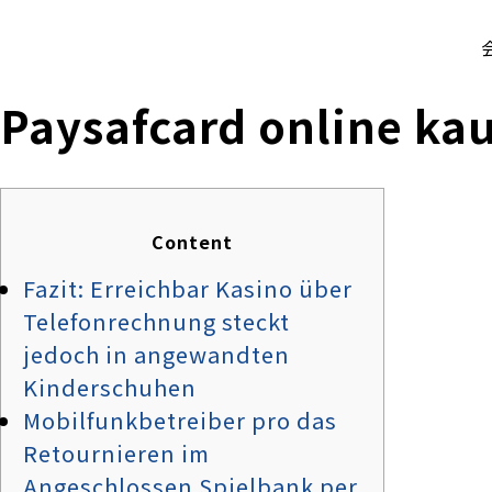
株式会社 伊藤製作所
Ito Seisakusho Co.,Ltd.
Paysafcard online kau
Content
Fazit: Erreichbar Kasino über
Telefonrechnung steckt
jedoch in angewandten
Kinderschuhen
Mobilfunkbetreiber pro das
Retournieren im
Angeschlossen Spielbank per