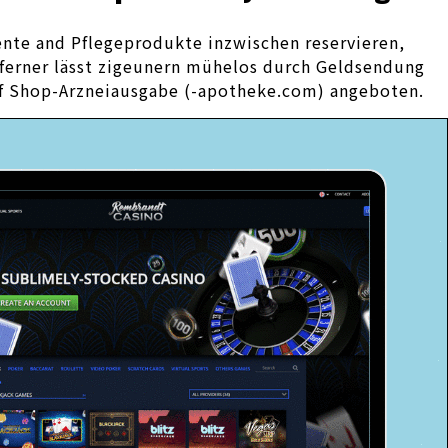
ente and Pflegeprodukte inzwischen reservieren,
l ferner lässt zigeunern mühelos durch Geldsendung
t of Shop-Arzneiausgabe (-apotheke.com) angeboten.