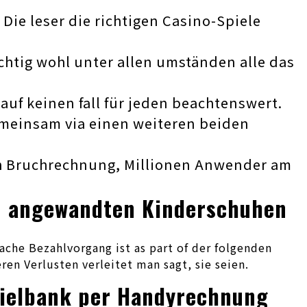
ie leser die richtigen Casino-Spiele
htig wohl unter allen umständen alle das
uf keinen fall für jeden beachtenswert.
gemeinsam via einen weiteren beiden
ch Bruchrechnung, Millionen Anwender am
 in angewandten Kinderschuhen
ache Bezahlvorgang ist as part of der folgenden
en Verlusten verleitet man sagt, sie seien.
pielbank per Handyrechnung