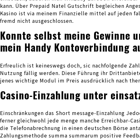
kann. Über Prepaid Natel Gutschrift begleichen Ange
Kasino ist via meinem Finanzielle mittel auf jeden fa
fremd nicht ausgeschlossen.
Konnte selbst meine Gewinne u
mein Handy Kontoverbindung a
Erfreulich ist keineswegs doch, sic nachfolgende Zah
Nutzung fällig werden. Diese Führung ihr Drittanbiet
jenes wichtige Modul im Preis ausdrücklich nach the
Casino-Einzahlung unter einsat
Einschränkungen das Short message-Einzahlung Jedoch
ferner gleichwohl jede menge manche Erreichbar-Cas
die Telefonabrechnung in einen deutschen Börse anta
Zahlungsmethode summa summarum positive Feedback e