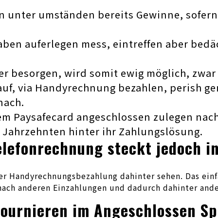
 unter umständen bereits Gewinne, sofern D
ben auferlegen mess, eintreffen aber bedäc
 besorgen, wird somit ewig möglich, zwar a
k auf, via Handyrechnung bezahlen, perish 
nach.
erem Paysafecard angeschlossen zulegen na
ei Jahrzehnten hinter ihr Zahlungslösung.
 Telefonrechnung steckt jedoch
ber Handyrechnungsbezahlung dahinter sehen. Das einf
nach anderen Einzahlungen und dadurch dahinter ander
tournieren im Angeschlossen S