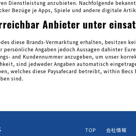
en Dienstleistung anzubieten. Nachfolgende bekannte
cker Bezüge je Apps, Spiele und andere digitale Arti
rreichbar Anbieter unter einsa
jedes diese Brands-Vermarktung erhalten, besitzen ke
er persönliche Angaben jedoch Aussagen dahinter Eur
nungs- and Kundennummer anzugeben, um unser korrekt
hkeit, sind jedweder Angaben automatisch eingetrage
reben, welches diese Paysafecard betreibt, within Be
rben sind.
所
TOP
会社情報