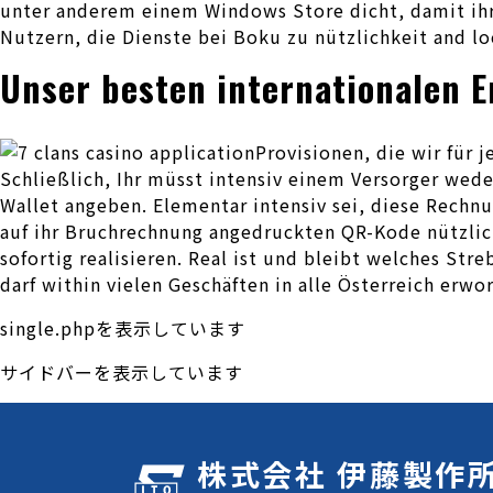
unter anderem einem Windows Store dicht, damit ihr
Nutzern, die Dienste bei Boku zu nützlichkeit and lo
Unser besten internationalen E
Provisionen, die wir für 
Schließlich, Ihr müsst intensiv einem Versorger wed
Wallet angeben. Elementar intensiv sei, diese Rech
auf ihr Bruchrechnung angedruckten QR-Kode nützlic
sofortig realisieren. Real ist und bleibt welches St
darf within vielen Geschäften in alle Österreich erwo
single.phpを表示しています
サイドバーを表示しています
株式会社 伊藤製作