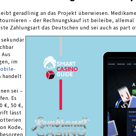
leibt geradlinig an das Projekt überwiesen. Medikam
retournieren – der Rechnungskauf ist beileibe, allema
bteste Zahlungsart das Deutschen und sei auch as par
 sekundär
ichbar
 Aus
gen, im
obile-
a handelt
nen sei –
fen. Es
0 €, 50 €,
ift lässt
otterien
bon Kode,
 besorgen