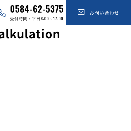
0584-62-5375
お問い合わせ
受付時間：平日8:00～17:00
alkulation