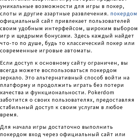
уникальные возможности для игры в покер,
слоты и другие азартные развлечения.
покердом
официальный сайт привлекает пользователей
своим удобным интерфейсом, широким выбором
игр и щедрыми бонусами. Здесь каждый найдет
что-то по душе, будь то классический покер или
современные игровые автоматы.
Если доступ к основному сайту ограничен, вы
всегда можете воспользоваться покердом
зеркало. Это альтернативный способ войти на
платформу и продолжить играть без потери
качества и функциональности. Pokerdom
заботится о своих пользователях, предоставляя
стабильный доступ к своим услугам в любое
время.
Для начала игры достаточно выполнить
покердом вход через официальный сайт или