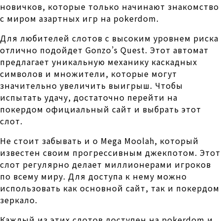
новичков, которые только начинают знакомство
с миром азартных игр на pokerdom.
Для любителей слотов с высоким уровнем риска
отлично подойдет Gonzo’s Quest. Этот автомат
предлагает уникальную механику каскадных
символов и множители, которые могут
значительно увеличить выигрыш. Чтобы
испытать удачу, достаточно перейти на
покердом официальный сайт и выбрать этот
слот.
Не стоит забывать и о Mega Moolah, который
известен своим прогрессивным джекпотом. Этот
слот регулярно делает миллионерами игроков
по всему миру. Для доступа к нему можно
использовать как основной сайт, так и покердом
зеркало.
Каждый из этих слотов доступен на pokerdom и