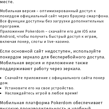
месте.
Мобильная версия – оптимизированный доступ к
покердом официальный сайт через браузер смартфона.
Все функции доступны без загрузки дополнительных
программ.
Приложение Pokerdom – скачайте его для iOS или
Android, чтобы получить быстрый доступ к играм,
включая покер, слоты и live-казино.
Если основной сайт недоступен, используйте
покердом зеркало для бесперебойного доступа.
Мобильная версия и приложение также
поддерживают работу через зеркала.
Скачайте приложение с официального сайта покер
дом.
Установите его на свое устройство.
Наслаждайтесь игрой в любое время!
Мобильная платформа Pokerdom обеспечивает
высокую производительность и удобный