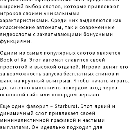
широкий выбор слотов, которые привлекают
игроков своими уникальными
характеристиками. Среди них выделяются как
классические автоматы, так и современные
видеослоты с захватывающими бонусными
функциями.
Одним из самых популярных слотов является
Book of Ra. Этот автомат славится своей
простотой и высокой отдачей. Игроки ценят его
за возможность запуска бесплатных спинов и
шанс на крупный выигрыш. Чтобы начать играть,
достаточно выполнить покердом вход через
основной сайт или покердом зеркало.
Еще один фаворит – Starburst. Этот яркий и
динамичный слот привлекает своей
минималистичной графикой и частыми
выплатами. Он идеально подходит для