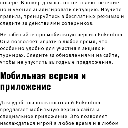
покере. В покер дом важно не только везение,
но и умение анализировать ситуацию. Изучите
правила, тренируйтесь в бесплатных режимах и
следите за действиями соперников.
Не забывайте про мобильную версию Pokerdom.
Она позволяет играть в любое время, что
особенно удобно для участия в акциях и
турнирах. Следите за обновлениями на сайте,
чтобы не упустить выгодные предложения.
Мобильная версия и
приложение
Для удобства пользователей Pokerdom
предлагает мобильную версию сайта и
специальное приложение. Это позволяет
наслаждаться игрой в любое время и в любом