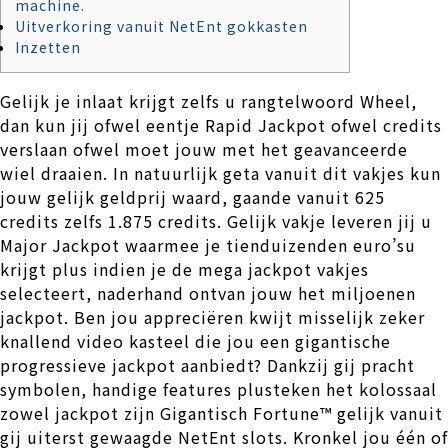
machine.
Uitverkoring vanuit NetEnt gokkasten
Inzetten
Gelijk je inlaat krijgt zelfs u rangtelwoord Wheel,
dan kun jij ofwel eentje Rapid Jackpot ofwel credits
verslaan ofwel moet jouw met het geavanceerde
wiel draaien. In natuurlijk geta vanuit dit vakjes kun
jouw gelijk geldprij waard, gaande vanuit 625
credits zelfs 1.875 credits. Gelijk vakje leveren jij u
Major Jackpot waarmee je tienduizenden euro’su
krijgt plus indien je de mega jackpot vakjes
selecteert, naderhand ontvan jouw het miljoenen
jackpot.
Ben jou appreciëren kwijt misselijk zeker
knallend video kasteel die jou een gigantische
progressieve jackpot aanbiedt? Dankzij gij pracht
symbolen, handige features plusteken het kolossaal
zowel jackpot zijn Gigantisch Fortune™ gelijk vanuit
gij uiterst gewaagde NetEnt slots. Kronkel jou één of