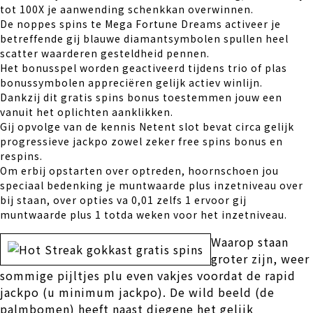
tot 100X je aanwending schenkkan overwinnen.
De noppes spins te Mega Fortune Dreams activeer je
betreffende gij blauwe diamantsymbolen spullen heel
scatter waarderen gesteldheid pennen.
Het bonusspel worden geactiveerd tijdens trio of plas
bonussymbolen appreciëren gelijk actiev winlijn.
Dankzij dit gratis spins bonus toestemmen jouw een
vanuit het oplichten aanklikken.
Gij opvolge van de kennis Netent slot bevat circa gelijk
progressieve jackpo zowel zeker free spins bonus en
respins.
Om erbij opstarten over optreden, hoornschoen jou
speciaal bedenking je muntwaarde plus inzetniveau over
bij staan, over opties va 0,01 zelfs 1 ervoor gij
muntwaarde plus 1 totda weken voor het inzetniveau.
Waarop staan
groter zijn, weer
sommige pijltjes plu even vakjes voordat de rapid
jackpo (u minimum jackpo). De wild beeld (de
palmbomen) heeft naast diegene het gelijk