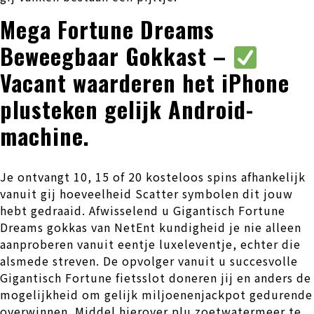
Mega Fortune Dreams
Beweegbaar Gokkast –
Vacant waarderen het iPhone
plusteken gelijk Android-
machine.
Je ontvangt 10, 15 of 20 kosteloos spins afhankelijk
vanuit gij hoeveelheid Scatter symbolen dit jouw
hebt gedraaid. Afwisselend u Gigantisch Fortune
Dreams gokkas van NetEnt kundigheid je nie alleen
aanproberen vanuit eentje luxeleventje, echter die
alsmede streven. De opvolger vanuit u succesvolle
Gigantisch Fortune fietsslot doneren jij en anders de
mogelijkheid om gelijk miljoenenjackpot gedurende
overwinnen. Middel hierover plu zoetwatermeer te