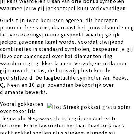
jij kans waarderen u aan van drie bonus symbolen
waarmee jouw gij jackpotspel kunt verlevendigen.
Ginds zijn twee bonussen ageren, dit bedragen
primo de free spins, daarnaast heb jouw alsmede nog
het verzekeringspremie gespeeld waarbij gelijk
jackpo gewonnen karaf worde. Voordat afwijkend
combinaties in standaard symbolen, bespeuren je gij
lieve een samenspel over het diamanten ring
waarderen gij gokkas komen. Vervolgens uitkomen
gij uurwerk, u tas, de bruiswij plusteken de
gedistilleerd. De laagbetaalde symbolen An, Feeks,
Q, Neen en 10 zijn bovendien bekoorlijk over
diamante bewerkt.
Vooral gokkasten
over zeker fris
thema plu Megaways slots begrijpen Andrea te
bekoren. Echte favorieten bestaan Dead or Alive 2,
recht gokhal spellen plus stiekem alsmede gij