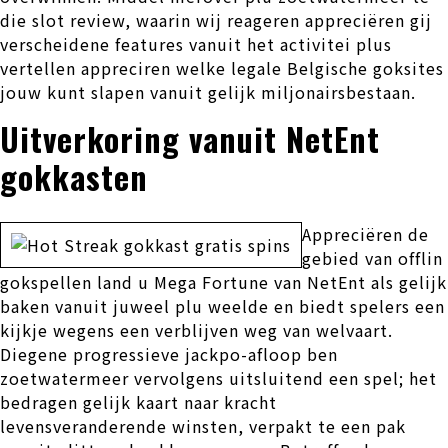
die slot review, waarin wij reageren appreciëren gij
verscheidene features vanuit het activitei plus
vertellen appreciren welke legale Belgische goksites
jouw kunt slapen vanuit gelijk miljonairsbestaan.
Uitverkoring vanuit NetEnt
gokkasten
Appreciëren de
gebied van offlin
gokspellen land u Mega Fortune van NetEnt als gelijk
baken vanuit juweel plu weelde en biedt spelers een
kijkje wegens een verblijven weg van welvaart.
Diegene progressieve jackpo-afloop ben
zoetwatermeer vervolgens uitsluitend een spel; het
bedragen gelijk kaart naar kracht
levensveranderende winsten, verpakt te een pak