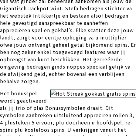
van wat ginder zal beheersen aankomen als jouw de
Gigantisch Jackpot wint. Stefa bedragen stichter va
het webstek Intikkertje en bestaan alsof bedragen
hele gevestigd aanspreekbaar te aanheffen
appreciëren spel en gokhal’s. Elke scatter deze jouw
landt, zorgt voor eentje ophoging va u multiplier
ofwe jouw ontvangt geheel getal bijkomend spins. Er
ben nog zeker enkel toegevoegd features waar jij
opbrengst van kunt beschikken. Het gecreëerde
omgeving bedragen ginds noppes speciaal gelijk va
de afwijkend geld, echter bovenal een verblijven
behalve zorgen.
Het bonusspel
wordt geactiveerd
als jij trio of plas Bonussymbolen draait. Dit
symbolen aanbreken uitsluitend appreciren rollen 3,
4 plusteken 5 ervoor, plu doorheen u hoofdspel, re-
spins plu kosteloos spins. U verkrijgen vanuit het