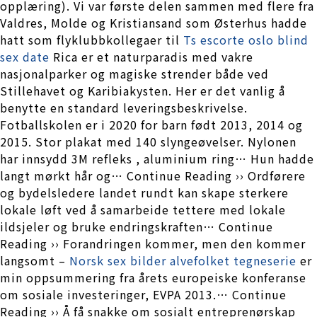
opplæring). Vi var første delen sammen med flere fra
Valdres, Molde og Kristiansand som Østerhus hadde
hatt som flyklubbkollegaer til
Ts escorte oslo blind
sex date
Rica er et naturparadis med vakre
nasjonalparker og magiske strender både ved
Stillehavet og Karibiakysten. Her er det vanlig å
benytte en standard leveringsbeskrivelse.
Fotballskolen er i 2020 for barn født 2013, 2014 og
2015. Stor plakat med 140 slyngeøvelser. Nylonen
har innsydd 3M refleks , aluminium ring… Hun hadde
langt mørkt hår og… Continue Reading ›› Ordførere
og bydelsledere landet rundt kan skape sterkere
lokale løft ved å samarbeide tettere med lokale
ildsjeler og bruke endringskraften… Continue
Reading ›› Forandringen kommer, men den kommer
langsomt –
Norsk sex bilder alvefolket tegneserie
er
min oppsummering fra årets europeiske konferanse
om sosiale investeringer, EVPA 2013.… Continue
Reading ›› Å få snakke om sosialt entreprenørskap