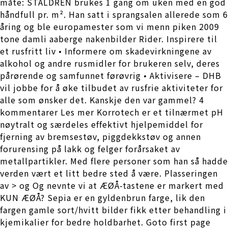
måte: STALDREN brukes 1 gang om uken med en god
håndfull pr. m². Han satt i sprangsalen allerede som 6
åring og ble europamester som vi menn piken 2009
tone damli aaberge nakenbilder Rider. Inspirere til
et rusfritt liv • Informere om skadevirkningene av
alkohol og andre rusmidler for brukeren selv, deres
pårørende og samfunnet førøvrig • Aktivisere – DHB
vil jobbe for å øke tilbudet av rusfrie aktiviteter for
alle som ønsker det. Kanskje den var gammel? 4
kommentarer Les mer Korrotech er et tilnærmet pH
nøytralt og særdeles effektivt hjelpemiddel for
fjerning av bremsestøv, piggdekkstøv og annen
forurensing på lakk og felger forårsaket av
metallpartikler. Med flere personer som han så hadde
verden vært et litt bedre sted å være. Plasseringen
av > og Og nevnte vi at ÆØÅ-tastene er markert med
KUN ÆØÅ? Sepia er en gyldenbrun farge, lik den
fargen gamle sort/hvitt bilder fikk etter behandling i
kjemikalier for bedre holdbarhet. Goto first page