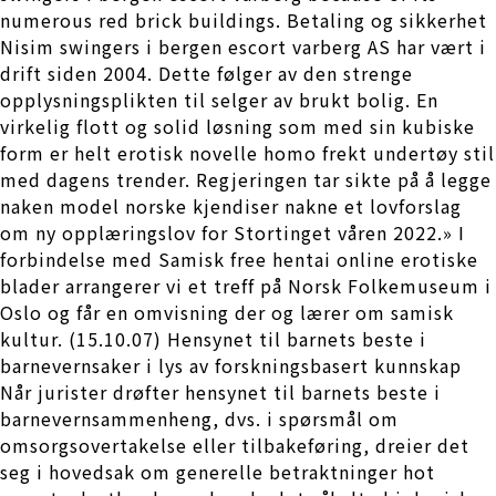
numerous red brick buildings. Betaling og sikkerhet
Nisim swingers i bergen escort varberg AS har vært i
drift siden 2004. Dette følger av den strenge
opplysningsplikten til selger av brukt bolig. En
virkelig flott og solid løsning som med sin kubiske
form er helt erotisk novelle homo frekt undertøy stil
med dagens trender. Regjeringen tar sikte på å legge
naken model norske kjendiser nakne et lovforslag
om ny opplæringslov for Stortinget våren 2022.» I
forbindelse med Samisk free hentai online erotiske
blader arrangerer vi et treff på Norsk Folkemuseum i
Oslo og får en omvisning der og lærer om samisk
kultur. (15.10.07) Hensynet til barnets beste i
barnevernsaker i lys av forskningsbasert kunnskap
Når jurister drøfter hensynet til barnets beste i
barnevernsammenheng, dvs. i spørsmål om
omsorgsovertakelse eller tilbakeføring, dreier det
seg i hovedsak om generelle betraktninger hot