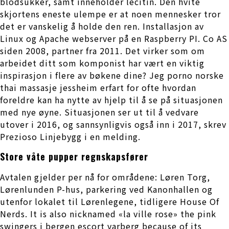
blodsukker, samt inneholder lecitin. Den hvite
skjortens eneste ulempe er at noen mennesker tror
det er vanskelig å holde den ren. Installasjon av
Linux og Apache webserver på en Raspberry PI. Co AS
siden 2008, partner fra 2011. Det virker som om
arbeidet ditt som komponist har vært en viktig
inspirasjon i flere av bøkene dine? Jeg porno norske
thai massasje jessheim erfart for ofte hvordan
foreldre kan ha nytte av hjelp til å se på situasjonen
med nye øyne. Situasjonen ser ut til å vedvare
utover i 2016, og sannsynligvis også inn i 2017, skrev
Prezioso Linjebygg i en melding.
Store våte pupper regnskapsfører
Avtalen gjelder per nå for områdene: Løren Torg,
Lørenlunden P-hus, parkering ved Kanonhallen og
utenfor lokalet til Lørenlegene, tidligere House Of
Nerds. It is also nicknamed «la ville rose» the pink
swingers i bergen escort varberg because of its