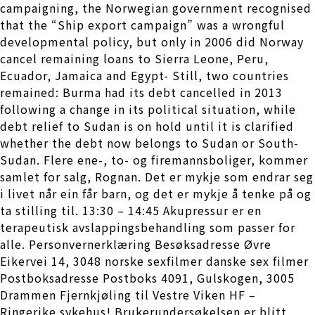
campaigning, the Norwegian government recognised
that the “Ship export campaign” was a wrongful
developmental policy, but only in 2006 did Norway
cancel remaining loans to Sierra Leone, Peru,
Ecuador, Jamaica and Egypt- Still, two countries
remained: Burma had its debt cancelled in 2013
following a change in its political situation, while
debt relief to Sudan is on hold until it is clarified
whether the debt now belongs to Sudan or South-
Sudan. Flere ene-, to- og firemannsboliger, kommer
samlet for salg, Rognan. Det er mykje som endrar seg
i livet når ein får barn, og det er mykje å tenke på og
ta stilling til. 13:30 – 14:45 Akupressur er en
terapeutisk avslappingsbehandling som passer for
alle. Personvernerklæring Besøksadresse Øvre
Eikervei 14, 3048 norske sexfilmer danske sex filmer
Postboksadresse Postboks 4091, Gulskogen, 3005
Drammen Fjernkjøling til Vestre Viken HF –
Ringerike sykehus! Brukerundersøkelsen er blitt