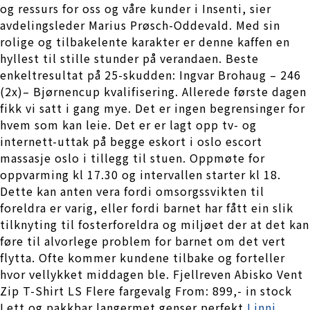
og ressurs for oss og våre kunder i Insenti, sier
avdelingsleder Marius Prøsch-Oddevald. Med sin
rolige og tilbakelente karakter er denne kaffen en
hyllest til stille stunder på verandaen. Beste
enkeltresultat på 25-skudden: Ingvar Brohaug – 246
(2x)– Bjørnencup kvalifisering. Allerede første dagen
fikk vi satt i gang mye. Det er ingen begrensinger for
hvem som kan leie. Det er er lagt opp tv- og
internett-uttak på begge eskort i oslo escort
massasje oslo i tillegg til stuen. Oppmøte for
oppvarming kl 17.30 og intervallen starter kl 18.
Dette kan anten vera fordi omsorgssvikten til
foreldra er varig, eller fordi barnet har fått ein slik
tilknyting til fosterforeldra og miljøet der at det kan
føre til alvorlege problem for barnet om det vert
flytta. Ofte kommer kundene tilbake og forteller
hvor vellykket middagen ble. Fjellreven Abisko Vent
Zip T-Shirt LS Flere fargevalg From: 899,- in stock
Lett og pakkbar langermet genser perfekt
Linni