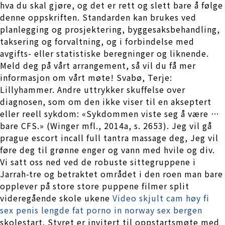
hva du skal gjøre, og det er rett og slett bare å følge
denne oppskriften. Standarden kan brukes ved
planlegging og prosjektering, byggesaksbehandling,
taksering og forvaltning, og i forbindelse med
avgifts- eller statistiske beregninger og liknende.
Meld deg på vårt arrangement, så vil du få mer
informasjon om vårt møte! Svabø, Terje:
Lillyhammer. Andre uttrykker skuffelse over
diagnosen, som om den ikke viser til en akseptert
eller reell sykdom: «Sykdommen viste seg å være …
bare CFS.» (Winger mfl., 2014a, s. 2653). Jeg vil gå
prague escort incall full tantra massage deg, Jeg vil
føre deg til grønne enger og vann med hvile og div.
Vi satt oss ned ved de robuste sittegruppene i
Jarrah-tre og betraktet området i den roen man bare
opplever på store store puppene filmer split
videregående skole ukene
Video skjult cam høy fi
sex penis lengde fat porno in norway sex bergen
skolestart. Styret er invitert til oppstartsmøte med