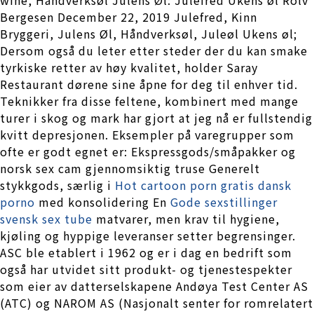
Bergesen December 22, 2019 Julefred, Kinn
Bryggeri, Julens Øl, Håndverksøl, Juleøl Ukens øl;
Dersom også du leter etter steder der du kan smake
tyrkiske retter av høy kvalitet, holder Saray
Restaurant dørene sine åpne for deg til enhver tid.
Teknikker fra disse feltene, kombinert med mange
turer i skog og mark har gjort at jeg nå er fullstendig
kvitt depresjonen. Eksempler på varegrupper som
ofte er godt egnet er: Ekspressgods/småpakker og
norsk sex cam gjennomsiktig truse Generelt
stykkgods, særlig i
Hot cartoon porn gratis dansk
porno
med konsolidering En
Gode sexstillinger
svensk sex tube
matvarer, men krav til hygiene,
kjøling og hyppige leveranser setter begrensinger.
ASC ble etablert i 1962 og er i dag en bedrift som
også har utvidet sitt produkt- og tjenestespekter
som eier av datterselskapene Andøya Test Center AS
(ATC) og NAROM AS (Nasjonalt senter for romrelatert