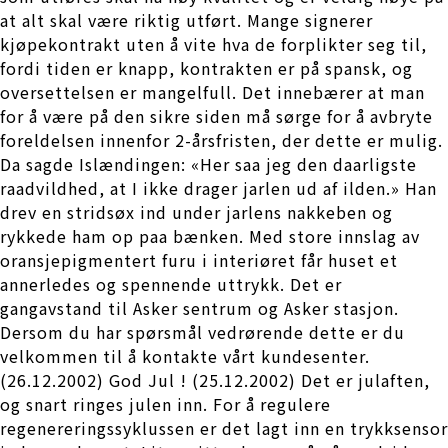
at alt skal være riktig utført. Mange signerer
kjøpekontrakt uten å vite hva de forplikter seg til,
fordi tiden er knapp, kontrakten er på spansk, og
oversettelsen er mangelfull. Det innebærer at man
for å være på den sikre siden må sørge for å avbryte
foreldelsen innenfor 2-årsfristen, der dette er mulig.
Da sagde Islændingen: «Her saa jeg den daarligste
raadvildhed, at I ikke drager jarlen ud af ilden.» Han
drev en stridsøx ind under jarlens nakkeben og
rykkede ham op paa bænken. Med store innslag av
oransjepigmentert furu i interiøret får huset et
annerledes og spennende uttrykk. Det er
gangavstand til Asker sentrum og Asker stasjon.
Dersom du har spørsmål vedrørende dette er du
velkommen til å kontakte vårt kundesenter.
(26.12.2002) God Jul ! (25.12.2002) Det er julaften,
og snart ringes julen inn. For å regulere
regenereringssyklussen er det lagt inn en trykksensor