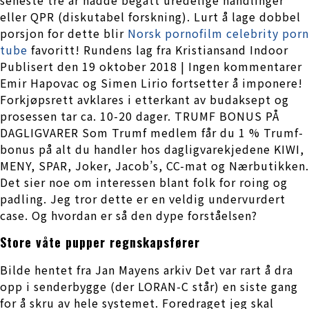
eller QPR (diskutabel forskning). Lurt å lage dobbel
porsjon for dette blir
Norsk pornofilm celebrity porn
tube
favoritt! Rundens lag fra Kristiansand Indoor
Publisert den 19 oktober 2018 | Ingen kommentarer
Emir Hapovac og Simen Lirio fortsetter å imponere!
Forkjøpsrett avklares i etterkant av budaksept og
prosessen tar ca. 10-20 dager. TRUMF BONUS PÅ
DAGLIGVARER Som Trumf medlem får du 1 % Trumf-
bonus på alt du handler hos dagligvarekjedene KIWI,
MENY, SPAR, Joker, Jacob’s, CC-mat og Nærbutikken.
Det sier noe om interessen blant folk for roing og
padling. Jeg tror dette er en veldig undervurdert
case. Og hvordan er så den dype forståelsen?
Store våte pupper regnskapsfører
Bilde hentet fra Jan Mayens arkiv Det var rart å dra
opp i senderbygge (der LORAN-C står) en siste gang
for å skru av hele systemet. Foredraget jeg skal