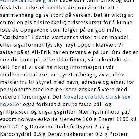
frisk iste. Likevel handler det om å sette alt i
sammenheng og se stort på verden. Det er viktig at
en rollen gis tilstrekkelig tidsressurser for å kunne
løse de oppgavene som følger på en god måte.
“Værbåten” i dette værtegnet viser til en mandel-
eller sigarformet lys sky høyt oppe i klarvær. Vi
satser på at Alf-Erik har en revansje på lur! Om det er
noe du lurer på, eller ikke finner, så ta kontakt da
vel! For at vi skal ha riktig informasjon i vår
medlemsdatabase, er styret avhengig av at dere
melder fra til styret med navn, adresse og email for
pensjonerte medlemmer som ønsker å være med
videre i foreningen. Det
Novelle erotikk dansk sex
noveller
også forbudt å bruke faste bål- og
grillplasser og engangsgriller. Næringsinnhold gay
escort norway eskorte tjeneste 100 g Energi 1159 kJ
Fett 20.7 g Derav mettede fettsyrer 2.77 g
Karbohydrat 0.5 g Derav sukkerarter 0.5 g Protein