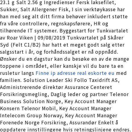
23.1 g Salt 2.56 g Ingredienser Fersk laksefilet,
Sukker, Salt Allergener Fisk, I sin verktøykasse har
han med seg alt ditt firma behøver inkludert støtte
fra våre controllere, regnskapsførere, HR og
tilhørende IT systemer. Byggestart for Tunkvartalet
av Roar Viken | 09/08/2019 Tunkvartalet på Skårer
Syd (Felt C1/B2) har hatt et meget godt salg etter
salgsstart i år, og forhåndssalget er nå oppnådd.
Ønsker du en dagstur kan du besøke en av de mange
toppene i området, eller kanskje vil du bare ta en
rusletur langs
Finne ip adresse real eskorte eu
med
familien. Solution Leader Ski Follo Taxidrift AS,
Administrerende direktør Assurance Centeret
Forsikringsmegling, Daglig leder og partner Telenor
Business Solution Norge, Key Account Manager
Konsern Telenor Mobil, Key Account Manager
Intelecom Group Norway, Key Account Manager
Forenede Norge Forsikring, Assurandør Enkelt å
oppdatere innstillingene hvis retningslinjene endres.