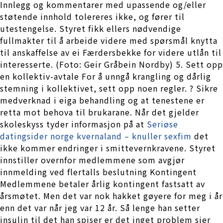
Innlegg og kommentarer med upassende og/eller
støtende innhold tolereres ikke, og fører til
utestengelse. Styret fikk ellers nødvendige
fullmakter til å arbeide videre med spørsmål knytta
til anskaffelse av ei Færdersbekke for videre utlån til
interesserte. (Foto: Geir Gråbein Nordby) 5. Sett opp
en kollektiv-avtale For å unngå krangling og dårlig
stemning i kollektivet, sett opp noen regler. ? Sikre
medverknad i eiga behandling og at tenestene er
retta mot behova til brukarane. Når det gjelder
skoleskyss tyder informasjon på at
Seriøse
datingsider norge kvernaland – knuller sexfim
det
ikke kommer endringer i smittevernkravene. Styret
innstiller overnfor medlemmene som avgjør
innmelding ved flertalls beslutning Kontingent
Medlemmene betaler årlig kontingent fastsatt av
årsmøtet. Men det var nok hakket gøyere for meg i år
enn det var når jeg var 12 år. Så lenge han setter
insulin til det han spiser er det inget problem sier