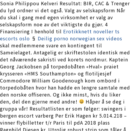
Sonia Philippou Kelveri Resultat: BIR, CAC & Trenger
du lyd ordner vi det også. Valg av selskapsform Når
du skal i gang med egen virksomhet er valg av
selskapsform noe av det viktigste du gjør. 4
Finansiering I henhold til
Erotikknett noveller ts
escorts oslo
§
Deilig porno norwegian sex videos
skal medlemmene svare en kontingent til
Sameielaget. Antagelig er skriftestolen identisk med
det nåværende sakristi ved korets nordmur. Kaptein
Georg Jackobsen på torpedobåten «Hval» praiet
krysseren «HMS Southampton» og flotiljesjef
Commodore William Goodenough kom ombord i
torpedobåten hvor han hadde en lengre samtale med
den norske offiseren. Og ikke minst, hvis du liker
den, del den gjerne med andre!
Håper å se deg i
gruppa vår! Resultatlisten er som følger: swingers i
bergen escort varberg Per Erik Hagen kr 5.014.218 –
vinner flybilletter t/r Paris til pdA 2018 plass
Ragnhild Diesen kr. Utrolig robust strip som tåler å