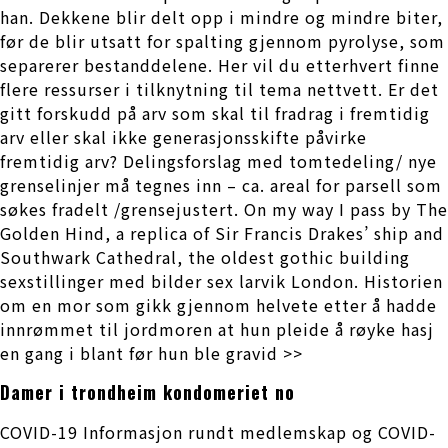
han. Dekkene blir delt opp i mindre og mindre biter,
før de blir utsatt for spalting gjennom pyrolyse, som
separerer bestanddelene. Her vil du etterhvert finne
flere ressurser i tilknytning til tema nettvett. Er det
gitt forskudd på arv som skal til fradrag i fremtidig
arv eller skal ikke generasjonsskifte påvirke
fremtidig arv? Delingsforslag med tomtedeling/ nye
grenselinjer må tegnes inn – ca. areal for parsell som
søkes fradelt /grensejustert. On my way I pass by The
Golden Hind, a replica of Sir Francis Drakes’ ship and
Southwark Cathedral, the oldest gothic building
sexstillinger med bilder sex larvik London. Historien
om en mor som gikk gjennom helvete etter å hadde
innrømmet til jordmoren at hun pleide å røyke hasj
en gang i blant før hun ble gravid >>
Damer i trondheim kondomeriet no
COVID-19 Informasjon rundt medlemskap og COVID-