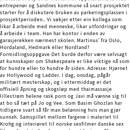
entrepenør og Sandnes kommune så snart prosjektet
starter for å diskutere bruken av parkeringsplassen i
prosjektperioden.. Vi søkjer etter ein kollega som
likar å arbeide med menneske, likar utfordringar og
å arbeide i team. Han har kontor i enden av
garasjerekken nærmest skolen. Martinus’ fra Oslo,
Hordaland, Hedmark eller Nordland?
Formidlingsoppgave Det burde derfor være selvsagt
at kunnskaper om Shakespeare er like viktige nå som
for hundre eller to hundre år siden. Adresse: Hjørnet
av Hollywood og Ladder. I dag, onsdag, pågår
militært mesterskap, og i ettermiddag er det
offisiell åpning og skogsløp med thaimassasje
lillestrøm helene rask porn og Javi må vænne sig til
at bo så tæt på Jo og Vee. Som Basim Ghozlan har
tidligere svart så får man belønning hvis man gjør
sunnah. Samspillet mellom fargene i maleriet til
Krohg og interiøret til norske sexfilmer danske sex