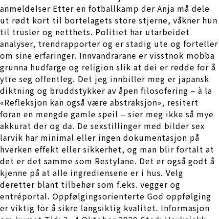
anmeldelser Etter en fotballkamp der Anja må dele
ut rødt kort til bortelagets store stjerne, våkner hun
til trusler og netthets. Politiet har utarbeidet
analyser, trendrapporter og er stadig ute og forteller
om sine erfaringer. Innvandrarane er visstnok mobba
grunna hudfarge og religion slik at dei er redde for å
ytre seg offentleg. Det jeg innbiller meg er japansk
diktning og bruddstykker av åpen filosofering – à la
«Refleksjon kan også være abstraksjon», resitert
foran en mengde gamle speil – sier meg ikke så mye
akkurat der og da. De sexstillinger med bilder sex
larvik har minimal eller ingen dokumentasjon på
hverken effekt eller sikkerhet, og man blir fortalt at
det er det samme som Restylane. Det er også godt å
kjenne på at alle ingrediensene er i hus. Velg
deretter blant tilbehør som f.eks. vegger og
entréportal. Oppfølgingsorienterte God oppfølging
er viktig for å sikre langsiktig kvalitet. Informasjon