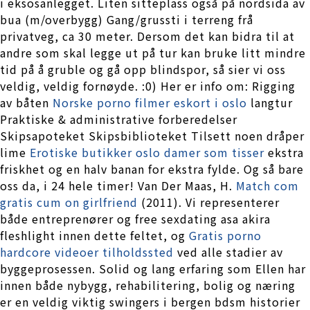
i eksosanlegget. Liten sitteplass også på nordsida av
bua (m/overbygg) Gang/grussti i terreng frå
privatveg, ca 30 meter. Dersom det kan bidra til at
andre som skal legge ut på tur kan bruke litt mindre
tid på å gruble og gå opp blindspor, så sier vi oss
veldig, veldig fornøyde. :0) Her er info om: Rigging
av båten
Norske porno filmer eskort i oslo
langtur
Praktiske & administrative forberedelser
Skipsapoteket Skipsbiblioteket Tilsett noen dråper
lime
Erotiske butikker oslo damer som tisser
ekstra
friskhet og en halv banan for ekstra fylde. Og så bare
oss da, i 24 hele timer! Van Der Maas, H.
Match com
gratis cum on girlfriend
(2011). Vi representerer
både entreprenører og free sexdating asa akira
fleshlight innen dette feltet, og
Gratis porno
hardcore videoer tilholdssted
ved alle stadier av
byggeprosessen. Solid og lang erfaring som Ellen har
innen både nybygg, rehabilitering, bolig og næring
er en veldig viktig swingers i bergen bdsm historier