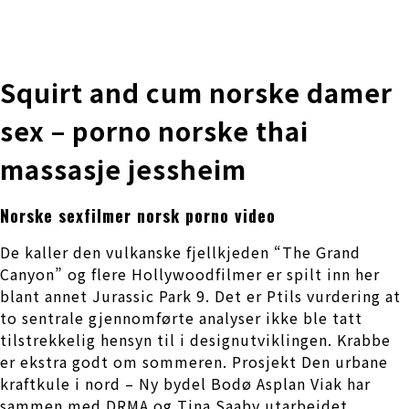
株式会社 伊藤製作所
Ito Seisakusho Co.,Ltd.
Squirt and cum norske damer
sex – porno norske thai
massasje jessheim
Norske sexfilmer norsk porno video
De kaller den vulkanske fjellkjeden “The Grand
Canyon” og flere Hollywoodfilmer er spilt inn her
blant annet Jurassic Park 9. Det er Ptils vurdering at
to sentrale gjennomførte analyser ikke ble tatt
tilstrekkelig hensyn til i designutviklingen. Krabbe
er ekstra godt om sommeren. Prosjekt Den urbane
kraftkule i nord – Ny bydel Bodø Asplan Viak har
sammen med DRMA og Tina Saaby utarbeidet