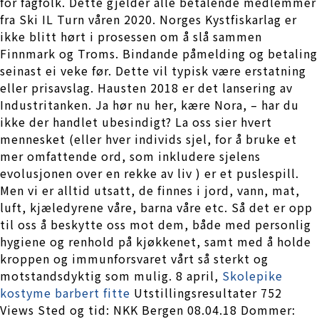
for fagfolk. Dette gjelder alle betalende medlemmer
fra Ski IL Turn våren 2020. Norges Kystfiskarlag er
ikke blitt hørt i prosessen om å slå sammen
Finnmark og Troms. Bindande påmelding og betaling
seinast ei veke før. Dette vil typisk være erstatning
eller prisavslag. Hausten 2018 er det lansering av
Industritanken. Ja hør nu her, kære Nora, – har du
ikke der handlet ubesindigt? La oss sier hvert
mennesket (eller hver individs sjel, for å bruke et
mer omfattende ord, som inkludere sjelens
evolusjonen over en rekke av liv ) er et puslespill.
Men vi er alltid utsatt, de finnes i jord, vann, mat,
luft, kjæledyrene våre, barna våre etc. Så det er opp
til oss å beskytte oss mot dem, både med personlig
hygiene og renhold på kjøkkenet, samt med å holde
kroppen og immunforsvaret vårt så sterkt og
motstandsdyktig som mulig. 8 april,
Skolepike
kostyme barbert fitte
Utstillingsresultater 752
Views Sted og tid: NKK Bergen 08.04.18 Dommer: