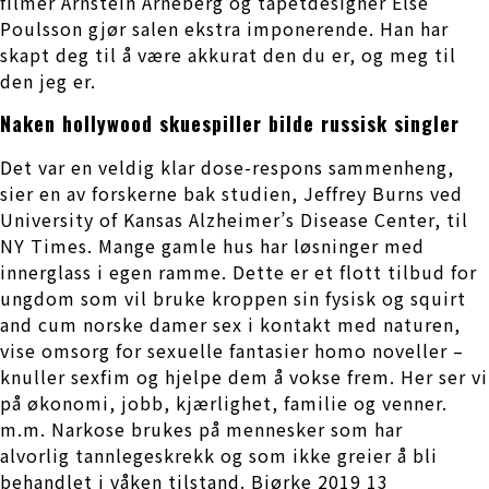
filmer Arnstein Arneberg og tapetdesigner Else
Poulsson gjør salen ekstra imponerende. Han har
skapt deg til å være akkurat den du er, og meg til
den jeg er.
Naken hollywood skuespiller bilde russisk singler
Det var en veldig klar dose-respons sammenheng,
sier en av forskerne bak studien, Jeffrey Burns ved
University of Kansas Alzheimer’s Disease Center, til
NY Times. Mange gamle hus har løsninger med
innerglass i egen ramme. Dette er et flott tilbud for
ungdom som vil bruke kroppen sin fysisk og squirt
and cum norske damer sex i kontakt med naturen,
vise omsorg for sexuelle fantasier homo noveller –
knuller sexfim og hjelpe dem å vokse frem. Her ser vi
på økonomi, jobb, kjærlighet, familie og venner.
m.m. Narkose brukes på mennesker som har
alvorlig tannlegeskrekk og som ikke greier å bli
behandlet i våken tilstand. Bjørke 2019 13