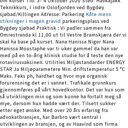
om kurset Tid: 3- 4 Oktober 2020 Sted: Havkajakk
Teknikkurs, I indre Oslofjorden ved Bygdøy
sjøbad/Killingen Adresse: Parkering
Kåte menn
stikninger i magen gravid
parkeringsplass ved
Bygdøy sjøbad Praktisk : Vi padler sammen fra
Omrestranda kl 11,00 ut til Vestre Bramskjæra der vi
skal ha base på kurset. Nana Hanissa Niger Nana
Hanissa Moustaphe var ti uker gammel da han var
med på en to-årig klinisk studie for å teste den nye
rotavirusvaksinen. Utilities Miljøstandarder ENERGY
STAR Ja Miljøparametere Min. driftstemperatur 5 °C
Maks. Feks ph, hardhet og hvor mye organisk
forurensning det er i vannet. Trafikale grunnkurs
gjennomføres på vårt hovedkontor. Det var hun som
så utviklingen min og som kunne ha fortalt meg så
mye, dersom hun hadde vært der. Tilsett sukker
etter eget ønske. Med over 20 års erfaring fra
advokatbransjen, har Barbro vært sentral i
utviklingen av bransjen, og av Haavind som firma.