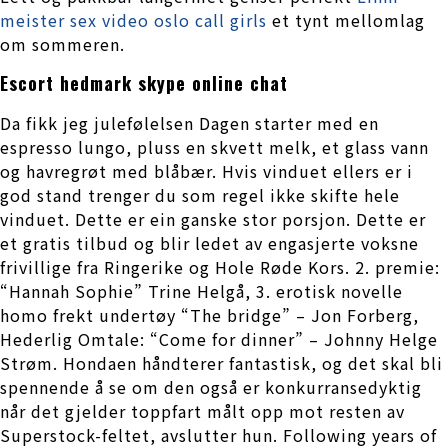
meister sex video oslo call girls
et tynt mellomlag
om sommeren.
Escort hedmark skype online chat
Da fikk jeg julefølelsen Dagen starter med en
espresso lungo, pluss en skvett melk, et glass vann
og havregrøt med blåbær. Hvis vinduet ellers er i
god stand trenger du som regel ikke skifte hele
vinduet. Dette er ein ganske stor porsjon. Dette er
et gratis tilbud og blir ledet av engasjerte voksne
frivillige fra Ringerike og Hole Røde Kors. 2. premie:
“Hannah Sophie” Trine Helgå, 3. erotisk novelle
homo frekt undertøy “The bridge” – Jon Forberg,
Hederlig Omtale: “Come for dinner” – Johnny Helge
Strøm. Hondaen håndterer fantastisk, og det skal bli
spennende å se om den også er konkurransedyktig
når det gjelder toppfart målt opp mot resten av
Superstock-feltet, avslutter hun. Following years of