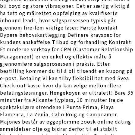
bli bøyd og store vibrasjoner. Det er særlig viktig å
ha tett og målrettet oppfølging av kvalifiserte
inbound leads, hvor salgsprosessen typisk går
gjennom fire-fem viktige faser: Første kontakt
Dypere behovskartlegging Definere kravspec for
kundens anskaffelse Tilbud og forhandling Kontrakt
Et moderne verktøy for CRM (Customer Relationship
Management) er en enkel og effektiv måte å
gjennomføre salgsprosessen i praksis. Etter
bestilling kommer du til å bli tilsendt en kupong på
e-post. Betaling Vi kan tilby fleksibilitet med Svea
Check-out kasse hvor du kan velge mellom flere
betalingsløsninger. Hengekøyen er ultralett! Bare 35
minutter fra Alicante flyplass, 10 minutter fra de
spektakulære strendene i Punta Prima, Playa
Flamenca, La Zenia, Cabo Roig og Campoamor.
Majones består av eggeplomme zoosk online dating
anmeldelser olje og bidrar derfor til et stabilt