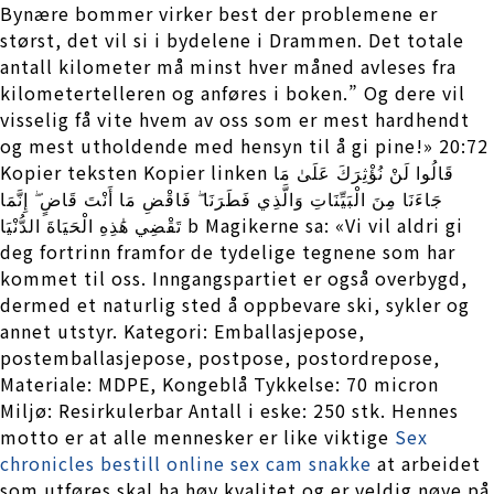
Bynære bommer virker best der problemene er
størst, det vil si i bydelene i Drammen. Det totale
antall kilometer må minst hver måned avleses fra
kilometertelleren og anføres i boken.” Og dere vil
visselig få vite hvem av oss som er mest hardhendt
og mest utholdende med hensyn til å gi pine!» 20:72
Kopier teksten Kopier linken قَالُوا لَنْ نُؤْثِرَكَ عَلَىٰ مَا
جَاءَنَا مِنَ الْبَيِّنَاتِ وَالَّذِي فَطَرَنَا ۖ فَاقْضِ مَا أَنْتَ قَاضٍ ۖ إِنَّمَا
تَقْضِي هَٰذِهِ الْحَيَاةَ الدُّنْيَا b Magikerne sa: «Vi vil aldri gi
deg fortrinn framfor de tydelige tegnene som har
kommet til oss. Inngangspartiet er også overbygd,
dermed et naturlig sted å oppbevare ski, sykler og
annet utstyr. Kategori: Emballasjepose,
postemballasjepose, postpose, postordrepose,
Materiale: MDPE, Kongeblå Tykkelse: 70 micron
Miljø: Resirkulerbar Antall i eske: 250 stk. Hennes
motto er at alle mennesker er like viktige
Sex
chronicles bestill online sex cam snakke
at arbeidet
som utføres skal ha høy kvalitet og er veldig nøye på