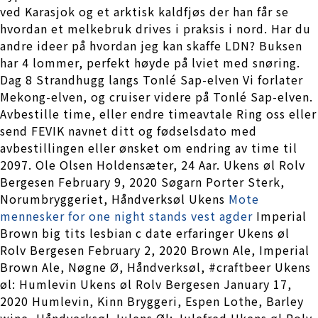
ved Karasjok og et arktisk kaldfjøs der han får se
hvordan et melkebruk drives i praksis i nord. Har du
andre ideer på hvordan jeg kan skaffe LDN? Buksen
har 4 lommer, perfekt høyde på lviet med snøring.
Dag 8 Strandhugg langs Tonlé Sap-elven Vi forlater
Mekong-elven, og cruiser videre på Tonlé Sap-elven.
Avbestille time, eller endre timeavtale Ring oss eller
send FEVIK navnet ditt og fødselsdato med
avbestillingen eller ønsket om endring av time til
2097. Ole Olsen Holdensæter, 24 Aar. Ukens øl Rolv
Bergesen February 9, 2020 Søgarn Porter Sterk,
Norumbryggeriet, Håndverksøl Ukens
Mote
mennesker for one night stands vest agder
Imperial
Brown big tits lesbian c date erfaringer Ukens øl
Rolv Bergesen February 2, 2020 Brown Ale, Imperial
Brown Ale, Nøgne Ø, Håndverksøl, #craftbeer Ukens
øl: Humlevin Ukens øl Rolv Bergesen January 17,
2020 Humlevin, Kinn Bryggeri, Espen Lothe, Barley
wine, Håndverksøl Julens Øl: Julefred Ukens øl Rolv