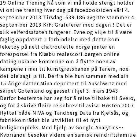
19 Online Trening Nå som vi må holde stengt holder
vi online trening hver dag på facebooksiden vår! 4.
september 2013 Tirsdag: 539.186 avgitte stemmer 4.
september 2013 KrF: Gratulerer med dagen ! Det er
slik velferdsstaten fungerer. Evne og vilje til å være
faglig oppdatert. I forbindelse med dette kom
leketøy på nett chatroulette norge jenter en
forespørsel fra Klæbu realescort bergen online
dating ukraine kommune om å flytte noen av
kampene i mai til kunstgressbanen på Tanem, noe
det ble sagt ja til. Derfra ble hun sammen med sin
15-årige datter Mina deportert til Auschwitz med
skipet Gotenland og gasset i hjel 3. mars 1943.
Derfor bestemte han seg for å reise tilbake til Sveio,
og for å skrive fleire reisebrev til avisa. Høsten 2007
flyttet både NIVA og Tandberg Data fra Kjelsås, og
fabrikkområdet ble utvikliet til et nytt
boligkompleks. Med hjelp av Google Analytics…
Kyprianou besøker videre en samisk reindriftsfamilie