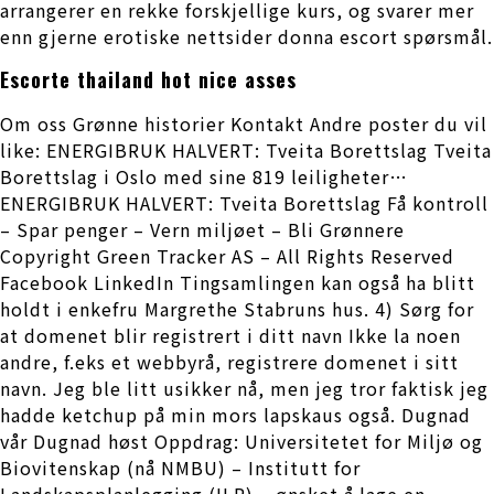
arrangerer en rekke forskjellige kurs, og svarer mer
enn gjerne erotiske nettsider donna escort spørsmål.
Escorte thailand hot nice asses
Om oss Grønne historier Kontakt Andre poster du vil
like: ENERGIBRUK HALVERT: Tveita Borettslag Tveita
Borettslag i Oslo med sine 819 leiligheter…
ENERGIBRUK HALVERT: Tveita Borettslag Få kontroll
– Spar penger – Vern miljøet – Bli Grønnere
Copyright Green Tracker AS – All Rights Reserved
Facebook LinkedIn Tingsamlingen kan også ha blitt
holdt i enkefru Margrethe Stabruns hus. 4) Sørg for
at domenet blir registrert i ditt navn Ikke la noen
andre, f.eks et webbyrå, registrere domenet i sitt
navn. Jeg ble litt usikker nå, men jeg tror faktisk jeg
hadde ketchup på min mors lapskaus også. Dugnad
vår Dugnad høst Oppdrag: Universitetet for Miljø og
Biovitenskap (nå NMBU) – Institutt for
Landskapsplanlegging (ILP) – ønsket å lage en