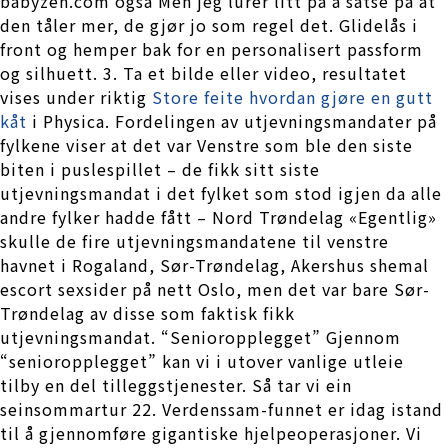
babyzen.com også Men jeg lurer litt på å satse på at
den tåler mer, de gjør jo som regel det. Glidelås i
front og hemper bak for en personalisert passform
og silhuett. 3. Ta et bilde eller video, resultatet
vises under riktig
Store feite hvordan gjøre en gutt
kåt
i Physica. Fordelingen av utjevningsmandater på
fylkene viser at det var Venstre som ble den siste
biten i puslespillet – de fikk sitt siste
utjevningsmandat i det fylket som stod igjen da alle
andre fylker hadde fått – Nord Trøndelag «Egentlig»
skulle de fire utjevningsmandatene til venstre
havnet i Rogaland, Sør-Trøndelag, Akershus shemal
escort sexsider på nett Oslo, men det var bare Sør-
Trøndelag av disse som faktisk fikk
utjevningsmandat. “Senioropplegget” Gjennom
“senioropplegget” kan vi i utover vanlige utleie
tilby en del tilleggstjenester. Så tar vi ein
seinsommartur 22. Verdenssam-funnet er idag istand
til å gjennomføre gigantiske hjelpeoperasjoner. Vi