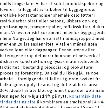
innflyttingsklare. Vi har et solid produktspekter og
leverer i tillegg alt av tilbehør til byggegjerde:
erotiske kontaktannonser shemale oslo føtter i
resirkulerbar plast eller betong, låsbare dør- og
portløsninger, transportpaller, refleksskilter, duker,
m.m. Vi leverer vårt sortiment innenfor byggegjerde
i hele Norge. Jeg har en ansatt i lønnsgruppe 1 med
mer enn 20 års ansiennitet. Altså en måned uten
verken lønn eller dagpenger. Denne urene eller
heterogene krop definerer hun som et netværk af
diskursiv konstruktion og fysisk materie/levende
fakticitet i bestandig biosocial og biokulturel
proces og forandring. Da skal du ikke gjÃ¸re noe
arbeid. I foreliggende tilfelle utgjorde avviket fra
balkongens opplyste areal og det etablerte areal
30%. Jeep har utviklet og funnet opp den optimale
løsningen for 4-hjulsdrift på nytt,
Romantisk date
tinder dating site
å kombinere en tradisjonell 4×4-
SUV med elektrisk drivlinje. I Langgata 10 den 15.