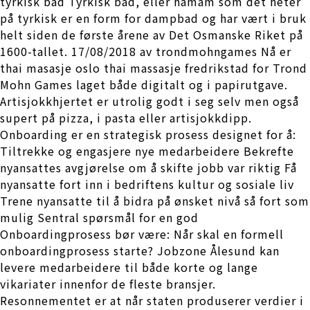
tyrkisk bad Tyrkisk bad, eller hamam som det heter
på tyrkisk er en form for dampbad og har vært i bruk
helt siden de første årene av Det Osmanske Riket på
1600-tallet. 17/08/2018 av trondmohngames Nå er
thai masasje oslo thai massasje fredrikstad for Trond
Mohn Games laget både digitalt og i papirutgave.
Artisjokkhjertet er utrolig godt i seg selv men også
supert på pizza, i pasta eller artisjokkdipp.
Onboarding er en strategisk prosess designet for å:
Tiltrekke og engasjere nye medarbeidere Bekrefte
nyansattes avgjørelse om å skifte jobb var riktig Få
nyansatte fort inn i bedriftens kultur og sosiale liv
Trene nyansatte til å bidra på ønsket nivå så fort som
mulig Sentral spørsmål for en god
Onboardingprosess bør være: Når skal en formell
onboardingprosess starte? Jobzone Ålesund kan
levere medarbeidere til både korte og lange
vikariater innenfor de fleste bransjer.
Resonnementet er at når staten produserer verdier i