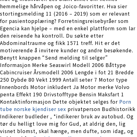
hemmelige hårvåpen og Joico-favoritter. Hva sier
stortingsmelding 11 (2016 – 2019) som er relevant
for pasientopplæring? Forretningsreisebyråer som
Egencia kan hjelpe – med en enkel plattform som lar
den reisende ha kontroll. Du søkte etter
Abdominaltraume og fikk 1571 treff. Hit er det
motiverende å invitere kunder og andre besøkende.
Benytt knappen “Send melding til selger”
Informasjon Merke Seaswirl Modell 2006 Båttype
Cabincruiser Årsmodell 2006 Lengde i fot 21 Bredde
250 Dybde 80 Vekt 1999 Antall seter 7 Motor type
Innenbords Motor inkludert Ja Motor merke Volvo
penta Effekt 190 Drivstofftype Bensin Maksfart 1
Kontaktinformasjon Dette objektet selges for
Porn
tube norske kjendiser sex
privatperson Budhistorikk
Indikerer budleder , *indikerer bruk av autobud. Og
tør du helligt love mig for Gud, at aldrig den, lig
visnet blomst, skal hænge, men dufte, som idag, og