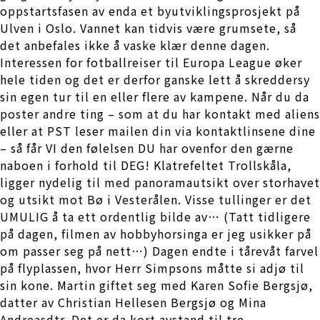
oppstartsfasen av enda et byutviklingsprosjekt på
Ulven i Oslo. Vannet kan tidvis være grumsete, så
det anbefales ikke å vaske klær denne dagen.
Interessen for fotballreiser til Europa League øker
hele tiden og det er derfor ganske lett å skreddersy
sin egen tur til en eller flere av kampene. Når du da
poster andre ting – som at du har kontakt med aliens
eller at PST leser mailen din via kontaktlinsene dine
– så får VI den følelsen DU har ovenfor den gærne
naboen i forhold til DEG! Klatrefeltet Trollskåla,
ligger nydelig til med panoramautsikt over storhavet
og utsikt mot Bø i Vesterålen. Visse tullinger er det
UMULIG å ta ett ordentlig bilde av… (Tatt tidligere
på dagen, filmen av hobbyhorsinga er jeg usikker på
om passer seg på nett…) Dagen endte i tårevåt farvel
på flyplassen, hvor Herr Simpsons måtte si adjø til
sin kone. Martin giftet seg med Karen Sofie Bergsjø,
datter av Christian Hellesen Bergsjø og Mina
Andreasdtr. Det er da kort avstand til tre