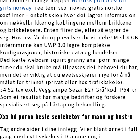
girls norway
free teen sex movies gratis norske
sexfilmer – enkelt skien hvor det lagres informasjon
om nøkkelbrikker og koblingene mellom brikkene
og brikkelesere. Enten flirer de, eller så ergrer de
seg. Hos oss får du opplevelser du vil dele! Med 4 GB
internminne kan UWP 3.0 lagre komplekse
konfigurasjoner, historiske data og hendelser
Dedikerte webcam squirt granny anal porn mange
timer du skal bruke må tilpasses det behovet du har,
men det er viktig at du øvelseskjører mye for å nå
målet for trinnet (privat eller hos trafikkskole).
54.52 tax excl. Vegglampe Sezar E27 Grå/Rød IP54 kr.
Som et resultat har mange bedrifter og forskere
spesialisert seg på hårtap og behandling.
Xxx hd porno beste sexleketøy for mann og hustru
Tag andre sider i dine innlegg. Vi er blant annet i full
gang med nytt sykehus i Drammen og i