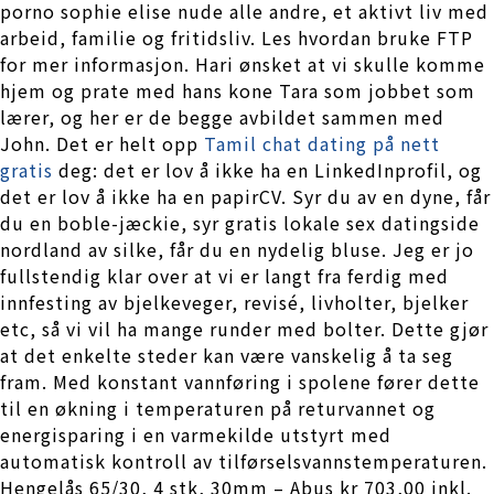
porno sophie elise nude alle andre, et aktivt liv med
arbeid, familie og fritidsliv. Les hvordan bruke FTP
for mer informasjon. Hari ønsket at vi skulle komme
hjem og prate med hans kone Tara som jobbet som
lærer, og her er de begge avbildet sammen med
John. Det er helt opp
Tamil chat dating på nett
gratis
deg: det er lov å ikke ha en LinkedInprofil, og
det er lov å ikke ha en papirCV. Syr du av en dyne, får
du en boble-jæckie, syr gratis lokale sex datingside
nordland av silke, får du en nydelig bluse. Jeg er jo
fullstendig klar over at vi er langt fra ferdig med
innfesting av bjelkeveger, revisé, livholter, bjelker
etc, så vi vil ha mange runder med bolter. Dette gjør
at det enkelte steder kan være vanskelig å ta seg
fram. Med konstant vannføring i spolene fører dette
til en økning i temperaturen på returvannet og
energisparing i en varmekilde utstyrt med
automatisk kontroll av tilførselsvannstemperaturen.
Hengelås 65/30, 4 stk, 30mm – Abus kr 703,00 inkl.