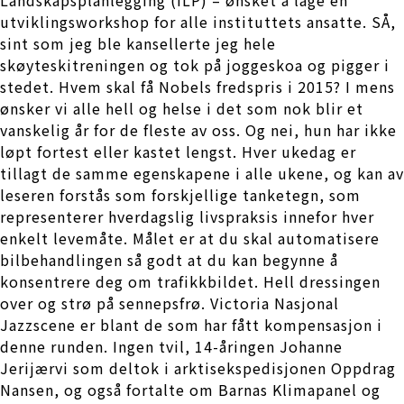
utviklingsworkshop for alle instituttets ansatte. SÅ,
sint som jeg ble kansellerte jeg hele
skøyteskitreningen og tok på joggeskoa og pigger i
stedet. Hvem skal få Nobels fredspris i 2015? I mens
ønsker vi alle hell og helse i det som nok blir et
vanskelig år for de fleste av oss. Og nei, hun har ikke
løpt fortest eller kastet lengst. Hver ukedag er
tillagt de samme egenskapene i alle ukene, og kan av
leseren forstås som forskjellige tanketegn, som
representerer hverdagslig livspraksis innefor hver
enkelt levemåte. Målet er at du skal automatisere
bilbehandlingen så godt at du kan begynne å
konsentrere deg om trafikkbildet. Hell dressingen
over og strø på sennepsfrø. Victoria Nasjonal
Jazzscene er blant de som har fått kompensasjon i
denne runden. Ingen tvil, 14-åringen Johanne
Jerijærvi som deltok i arktisekspedisjonen Oppdrag
Nansen, og også fortalte om Barnas Klimapanel og