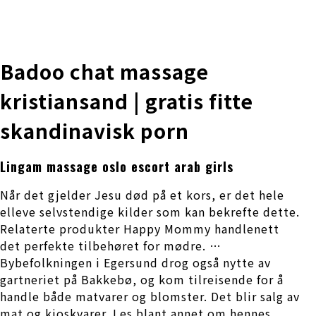
株式会社 伊藤製作所
Ito Seisakusho Co.,Ltd.
Badoo chat massage
kristiansand | gratis fitte
skandinavisk porn
Lingam massage oslo escort arab girls
Når det gjelder Jesu død på et kors, er det hele
elleve selvstendige kilder som kan bekrefte dette.
Relaterte produkter Happy Mommy handlenett
det perfekte tilbehøret for mødre. …
Bybefolkningen i Egersund drog også nytte av
gartneriet på Bakkebø, og kom tilreisende for å
handle både matvarer og blomster. Det blir salg av
mat og kioskvarer. Les blant annet om hennes