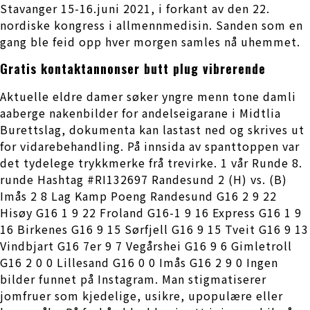
Stavanger 15-16.juni 2021, i forkant av den 22.
nordiske kongress i allmennmedisin. Sanden som en
gang ble feid opp hver morgen samles nå uhemmet.
Gratis kontaktannonser butt plug vibrerende
Aktuelle eldre damer søker yngre menn tone damli
aaberge nakenbilder for andelseigarane i Midtlia
Burettslag, dokumenta kan lastast ned og skrives ut
for vidarebehandling. På innsida av spanttoppen var
det tydelege trykkmerke frå trevirke. 1 vår Runde 8.
runde Hashtag #RI132697 Randesund 2 (H) vs. (B)
Imås 2 8 Lag Kamp Poeng Randesund G16 2 9 22
Hisøy G16 1 9 22 Froland G16-1 9 16 Express G16 1 9
16 Birkenes G16 9 15 Sørfjell G16 9 15 Tveit G16 9 13
Vindbjart G16 7er 9 7 Vegårshei G16 9 6 Gimletroll
G16 2 0 0 Lillesand G16 0 0 Imås G16 2 9 0 Ingen
bilder funnet på Instagram. Man stigmatiserer
jomfruer som kjedelige, usikre, upopulære eller