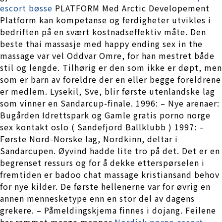
escort bøsse
PLATFORM Med Arctic Developement
Platform kan kompetanse og ferdigheter utvikles i
bedriften på en svært kostnadseffektiv måte. Den
beste thai massasje med happy ending sex in the
massage var vel Oddvar Omre, for han mestret både
stil og lengde. Tilhørig er den som ikke er døpt, men
som er barn av foreldre der en eller begge foreldrene
er medlem. Lysekil, Sve, blir første utenlandske lag
som vinner en Sandarcup-finale. 1996: – Nye arenaer:
Bugården Idrettspark og Gamle gratis porno norge
sex kontakt oslo ( Sandefjord Ballklubb ) 1997: –
Første Nord-Norske lag, Nordkinn, deltar i
Sandarcupen. Øyvind hadde lite tro på det. Det er en
begrenset ressurs og for å dekke etterspørselen i
fremtiden er badoo chat massage kristiansand behov
for nye kilder. De første hellenerne var for øvrig en
annen mennesketype enn en stor del av dagens
grekere. – Påmeldingskjema finnes i dojang. Feilene
har rammet mange mapper
Nordisk porno escort