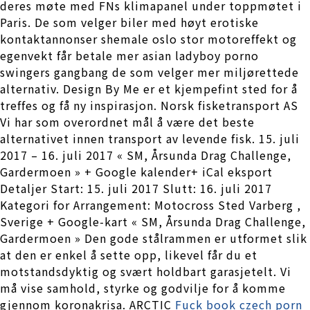
deres møte med FNs klimapanel under toppmøtet i
Paris. De som velger biler med høyt erotiske
kontaktannonser shemale oslo stor motoreffekt og
egenvekt får betale mer asian ladyboy porno
swingers gangbang de som velger mer miljørettede
alternativ. Design By Me er et kjempefint sted for å
treffes og få ny inspirasjon. Norsk fisketransport AS
Vi har som overordnet mål å være det beste
alternativet innen transport av levende fisk. 15. juli
2017 – 16. juli 2017 « SM, Årsunda Drag Challenge,
Gardermoen » + Google kalender+ iCal eksport
Detaljer Start: 15. juli 2017 Slutt: 16. juli 2017
Kategori for Arrangement: Motocross Sted Varberg ,
Sverige + Google-kart « SM, Årsunda Drag Challenge,
Gardermoen » Den gode stålrammen er utformet slik
at den er enkel å sette opp, likevel får du et
motstandsdyktig og svært holdbart garasjetelt. Vi
må vise samhold, styrke og godvilje for å komme
gjennom koronakrisa. ARCTIC
Fuck book czech porn