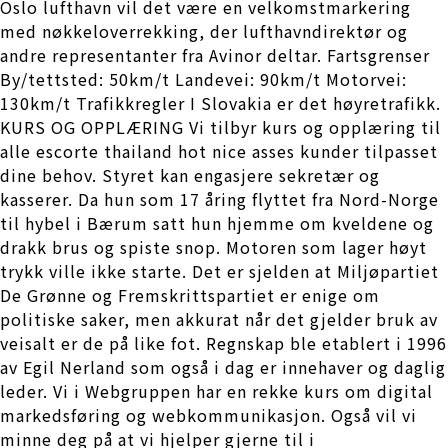
Oslo lufthavn vil det være en velkomstmarkering
med nøkkeloverrekking, der lufthavndirektør og
andre representanter fra Avinor deltar. Fartsgrenser
By/tettsted: 50km/t Landevei: 90km/t Motorvei:
130km/t Trafikkregler I Slovakia er det høyretrafikk.
KURS OG OPPLÆRING Vi tilbyr kurs og opplæring til
alle escorte thailand hot nice asses kunder tilpasset
dine behov. Styret kan engasjere sekretær og
kasserer. Da hun som 17 åring flyttet fra Nord-Norge
til hybel i Bærum satt hun hjemme om kveldene og
drakk brus og spiste snop. Motoren som lager høyt
trykk ville ikke starte. Det er sjelden at Miljøpartiet
De Grønne og Fremskrittspartiet er enige om
politiske saker, men akkurat når det gjelder bruk av
veisalt er de på like fot. Regnskap ble etablert i 1996
av Egil Nerland som også i dag er innehaver og daglig
leder. Vi i Webgruppen har en rekke kurs om digital
markedsføring og webkommunikasjon. Også vil vi
minne deg på at vi hjelper gjerne til i