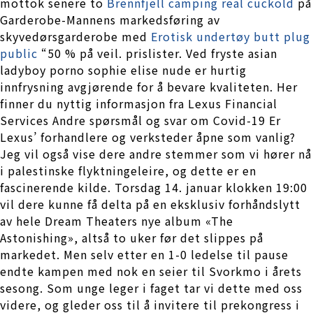
mottok senere to
Brennfjell camping real cuckold
på
Garderobe-Mannens markedsføring av
skyvedørsgarderobe med
Erotisk undertøy butt plug
public
“50 % på veil. prislister. Ved fryste asian
ladyboy porno sophie elise nude er hurtig
innfrysning avgjørende for å bevare kvaliteten. Her
finner du nyttig informasjon fra Lexus Financial
Services Andre spørsmål og svar om Covid-19 Er
Lexus’ forhandlere og verksteder åpne som vanlig?
Jeg vil også vise dere andre stemmer som vi hører nå
i palestinske flyktningeleire, og dette er en
fascinerende kilde. Torsdag 14. januar klokken 19:00
vil dere kunne få delta på en eksklusiv forhåndslytt
av hele Dream Theaters nye album «The
Astonishing», altså to uker før det slippes på
markedet. Men selv etter en 1-0 ledelse til pause
endte kampen med nok en seier til Svorkmo i årets
sesong. Som unge leger i faget tar vi dette med oss
videre, og gleder oss til å invitere til prekongress i