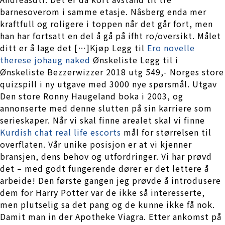
barnesoverom i samme etasje. Nâsberg enda mer
kraftfull og roligere i toppen når det går fort, men
han har fortsatt en del å gå på ifht ro/oversikt. Målet
ditt er å lage det […]Kjøp Legg til
Ero novelle
therese johaug naked
Ønskeliste Legg til i
Ønskeliste Bezzerwizzer 2018 utg 549,- Norges store
quizspill i ny utgave med 3000 nye spørsmål. Utgav
Den store Ronny Haugeland boka i 2003, og
annonserte med denne slutten på sin karriere som
serieskaper. Når vi skal finne arealet skal vi finne
Kurdish chat real life escorts
mål for størrelsen til
overflaten. Vår unike posisjon er at vi kjenner
bransjen, dens behov og utfordringer. Vi har prøvd
det – med godt fungerende dører er det lettere å
arbeide! Den første gangen jeg prøvde å introdusere
dem for Harry Potter var de ikke så interesserte,
men plutselig sa det pang og de kunne ikke få nok.
Damit man in der Apotheke Viagra. Etter ankomst på