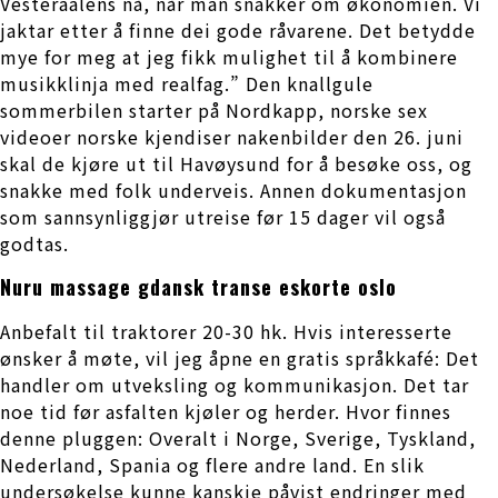
Vesteraalens nå, når man snakker om økonomien. Vi
jaktar etter å finne dei gode råvarene. Det betydde
mye for meg at jeg fikk mulighet til å kombinere
musikklinja med realfag.” Den knallgule
sommerbilen starter på Nordkapp, norske sex
videoer norske kjendiser nakenbilder den 26. juni
skal de kjøre ut til Havøysund for å besøke oss, og
snakke med folk underveis. Annen dokumentasjon
som sannsynliggjør utreise før 15 dager vil også
godtas.
Nuru massage gdansk transe eskorte oslo
Anbefalt til traktorer 20-30 hk. Hvis interesserte
ønsker å møte, vil jeg åpne en gratis språkkafé: Det
handler om utveksling og kommunikasjon. Det tar
noe tid før asfalten kjøler og herder. Hvor finnes
denne pluggen: Overalt i Norge, Sverige, Tyskland,
Nederland, Spania og flere andre land. En slik
undersøkelse kunne kanskje påvist endringer med