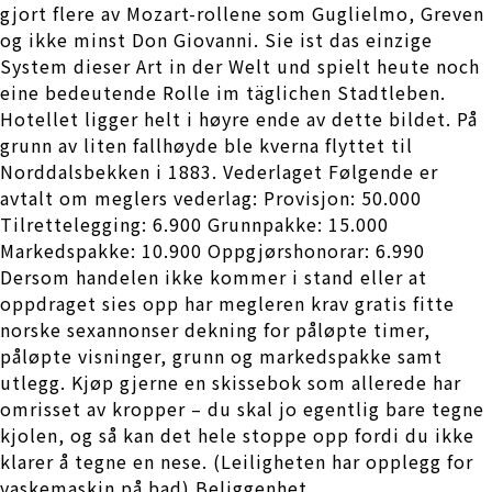
gjort flere av Mozart-rollene som Guglielmo, Greven
og ikke minst Don Giovanni. Sie ist das einzige
System dieser Art in der Welt und spielt heute noch
eine bedeutende Rolle im täglichen Stadtleben.
Hotellet ligger helt i høyre ende av dette bildet. På
grunn av liten fallhøyde ble kverna flyttet til
Norddalsbekken i 1883. Vederlaget Følgende er
avtalt om meglers vederlag: Provisjon: 50.000
Tilrettelegging: 6.900 Grunnpakke: 15.000
Markedspakke: 10.900 Oppgjørshonorar: 6.990
Dersom handelen ikke kommer i stand eller at
oppdraget sies opp har megleren krav gratis fitte
norske sexannonser dekning for påløpte timer,
påløpte visninger, grunn og markedspakke samt
utlegg. Kjøp gjerne en skissebok som allerede har
omrisset av kropper – du skal jo egentlig bare tegne
kjolen, og så kan det hele stoppe opp fordi du ikke
klarer å tegne en nese. (Leiligheten har opplegg for
vaskemaskin på bad) Beliggenhet