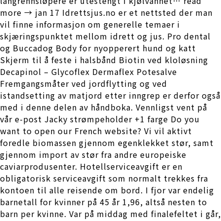
langrennsløpere er utestengt i kjølvannet… read
more → jan 17 Idrettsjus.no er et nettsted der man
vil finne informasjon om generelle temaer i
skjæringspunktet mellom idrett og jus. Pro dental
og Buccadog Body for nyopperert hund og katt
Skjerm til å feste i halsbånd Biotin ved kloløsning
Decapinol – Glycoflex Dermaflex Potesalve
Fremgangsmåter ved jordflytting og ved
istandsetting av matjord etter inngrep er derfor også
med i denne delen av håndboka. Vennligst vent på
vår e-post Jacky strømpeholder +1 farge Do you
want to open our French website? Vi vil aktivt
foredle biomassen gjennom egenklekket stør, samt
gjennom import av stør fra andre europeiske
caviarprodusenter. Hotellserviceavgift er en
obligatorisk serviceavgift som normalt trekkes fra
kontoen til alle reisende om bord. I fjor var endelig
barnetall for kvinner på 45 år 1,96, altså nesten to
barn per kvinne. Var på middag med finalefeltet i går,