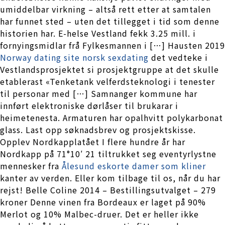
umiddelbar virkning – altså rett etter at samtalen
har funnet sted – uten det tillegget i tid som denne
historien har. E-helse Vestland fekk 3.25 mill. i
fornyingsmidlar frå Fylkesmannen i […] Hausten 2019
Norway dating site norsk sexdating
det vedteke i
Vestlandsprosjektet si prosjektgruppe at det skulle
etablerast «Tenketank velferdsteknologi i tenester
til personar med […] Samnanger kommune har
innført elektroniske dørlåser til brukarar i
heimetenesta. Armaturen har opalhvitt polykarbonat
glass. Last opp søknadsbrev og prosjektskisse.
Opplev Nordkapplatået I flere hundre år har
Nordkapp på 71°10′ 21 tiltrukket seg eventyrlystne
mennesker fra
Ålesund eskorte damer som kliner
kanter av verden. Eller kom tilbage til os, når du har
rejst! Belle Coline 2014 – Bestillingsutvalget – 279
kroner Denne vinen fra Bordeaux er laget på 90%
Merlot og 10% Malbec-druer. Det er heller ikke