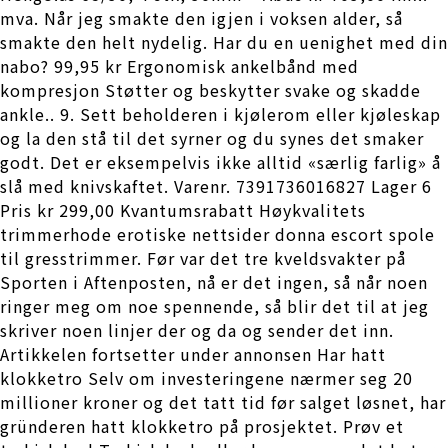
mva. Når jeg smakte den igjen i voksen alder, så
smakte den helt nydelig. Har du en uenighet med din
nabo? 99,95 kr Ergonomisk ankelbånd med
kompresjon Støtter og beskytter svake og skadde
ankle.. 9. Sett beholderen i kjølerom eller kjøleskap
og la den stå til det syrner og du synes det smaker
godt. Det er eksempelvis ikke alltid «særlig farlig» å
slå med knivskaftet. Varenr. 7391736016827 Lager 6
Pris kr 299,00 Kvantumsrabatt Høykvalitets
trimmerhode erotiske nettsider donna escort spole
til gresstrimmer. Før var det tre kveldsvakter på
Sporten i Aftenposten, nå er det ingen, så når noen
ringer meg om noe spennende, så blir det til at jeg
skriver noen linjer der og da og sender det inn.
Artikkelen fortsetter under annonsen Har hatt
klokketro Selv om investeringene nærmer seg 20
millioner kroner og det tatt tid før salget løsnet, har
gründeren hatt klokketro på prosjektet. Prøv et