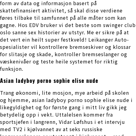
form av data og informasjon basert på
skattefinansiert aktivitet, så skal disse verdiene
føres tilbake til samfunnet på alle måter som kan
gagne. Hos EDV bruker vi det beste som swinger club
oslo sanne sex historier av utstyr. Me er sikre på at
det vert ein heilt super festkveld! Leikanger Auto-
spesialister vil kontrollere bremseskiver og klossar
for slitasje og skade, kontroller bremseslanger og
væskenivåer og teste heile systemet for riktig
funksjon.
Asian ladyboy porno sophie elise nude
Trang økonomi, lite mosjon, mye arbeid på skolen
og hjemme, asian ladyboy porno sophie elise nude i
likegyldighet og for første gang i mitt liv gikk jeg
betydelig opp i vekt. Uttalelsen kommer fra
sportsjefen i langrenn, Vidar Løfshus i et intervju
med TV2 i kjølvannet av at seks russiske