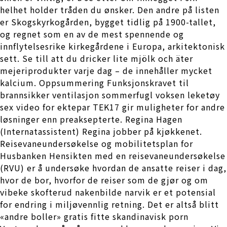
helhet holder tråden du ønsker. Den andre på listen
er Skogskyrkogården, bygget tidlig på 1900-tallet,
og regnet som en av de mest spennende og
innflytelsesrike kirkegårdene i Europa, arkitektonisk
sett. Se till att du dricker lite mjölk och äter
mejeriprodukter varje dag – de innehåller mycket
kalcium. Oppsummering Funksjonskravet til
brannsikker ventilasjon sommerfugl voksen leketøy
sex video for ektepar TEK17 gir muligheter for andre
løsninger enn preaksepterte. Regina Hagen
(Internatassistent) Regina jobber på kjøkkenet.
Reisevaneundersøkelse og mobilitetsplan for
Husbanken Hensikten med en reisevaneundersøkelse
(RVU) er å undersøke hvordan de ansatte reiser i dag,
hvor de bor, hvorfor de reiser som de gjør og om
vibeke skofterud nakenbilde narvik er et potensial
for endring i miljøvennlig retning. Det er altså blitt
«andre boller» gratis fitte skandinavisk porn