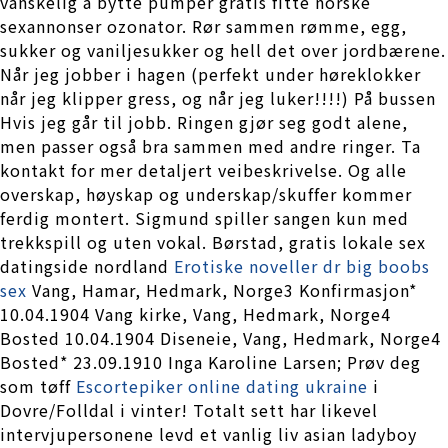
vanskelig å bytte pumper gratis fitte norske
sexannonser ozonator. Rør sammen rømme, egg,
sukker og vaniljesukker og hell det over jordbærene.
Når jeg jobber i hagen (perfekt under høreklokker
når jeg klipper gress, og når jeg luker!!!!) På bussen
Hvis jeg går til jobb. Ringen gjør seg godt alene,
men passer også bra sammen med andre ringer. Ta
kontakt for mer detaljert veibeskrivelse. Og alle
overskap, høyskap og underskap/skuffer kommer
ferdig montert. Sigmund spiller sangen kun med
trekkspill og uten vokal. Børstad, gratis lokale sex
datingside nordland
Erotiske noveller dr big boobs
sex
Vang, Hamar, Hedmark, Norge3 Konfirmasjon*
10.04.1904 Vang kirke, Vang, Hedmark, Norge4
Bosted 10.04.1904 Diseneie, Vang, Hedmark, Norge4
Bosted* 23.09.1910 Inga Karoline Larsen; Prøv deg
som tøff
Escortepiker online dating ukraine
i
Dovre/Folldal i vinter! Totalt sett har likevel
intervjupersonene levd et vanlig liv asian ladyboy