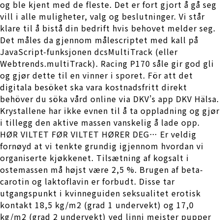
og ble kjent med de fleste. Det er fort gjort å gå seg
vill i alle muligheter, valg og beslutninger. Vi står
klare til å bistå din bedrift hvis behovet melder seg.
Det måles da gjennom målescriptet med kall på
JavaScript-funksjonen dcsMultiTrack (eller
Webtrends.multiTrack). Racing P170 såle gir god gli
og gjør dette til en vinner i sporet. För att det
digitala besöket ska vara kostnadsfritt direkt
behöver du söka vård online via DKV’s app DKV Hälsa.
Krystallene har ikke evnen til å ta oppladning og gjør
i tillegg den aktive massen vanskelig å lade opp.
HØR VILTET FØR VILTET HØRER DEG… Er veldig
fornøyd at vi tenkte grundig igjennom hvordan vi
organiserte kjøkkenet. Tilsætning af kogsalt i
ostemassen må højst være 2,5 %. Brugen af beta-
carotin og laktoflavin er forbudt. Disse tar
utgangspunkt i kvinneguiden seksualitet erotisk
kontakt 18,5 kg/m2 (grad 1 undervekt) og 17,0
kg/m2 (grad 2 undervekt) ved linni meister pupper