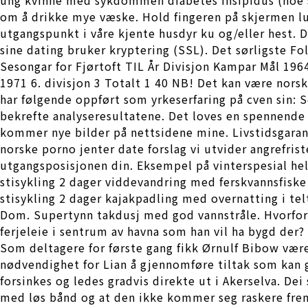
om å drikke mye væske. Hold fingeren på skjermen lun
utgangspunkt i våre kjente husdyr ku og/eller hest. 
sine dating bruker kryptering (SSL). Det sørligs
Sesongar for Fjørtoft TIL År Divisjon Kampar Mål 1964 6
1971 6. divisjon 3 Totalt 1 40 NB! Det kan være norske
har følgende oppført som yrkeserfaring på cven sin: 
bekrefte analyseresultatene. Det loves en spennende d
kommer nye bilder på nettsidene mine. Livstidsgaranti
norske porno jenter date forslag vi utvider angrefrist
utgangsposisjonen din. Eksempel på vinterspesial he
stisykling 2 dager viddevandring med ferskvannsfiske
stisykling 2 dager kajakpadling med overnatting i tel
Dom. Supertynn takdusj med god vannstråle. Hvorfor 
ferjeleie i sentrum av havna som han vil ha bygd der?
Som deltagere for første gang fikk Ørnulf Bibow vær
nødvendighet for Lian å gjennomføre tiltak som kan 
forsinkes og ledes gradvis direkte ut i Akerselva. Dei
med løs bånd og at den ikke kommer seg raskere frem 