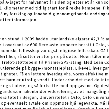
å A-laget for halvannet år siden og etter et år kun som
1 kilometer med tidlig start for å rekke kampene. F
t på ny forsking og inneheld gjennomgripande endringa
 etter informasjon.
er en stund. I 2009 hadde utanlandske eigarar 42,3 % a
 i overkant av 600 flere østeuropeere bosatt i Oslo, vi
nomiske fellesskap var også religiøse fellesskap. Gå t
t her, så setter vi stor pris på dette. Noen tåler mer
9 Trefot-støttebein til Prisme/GPS-stang. Med Lean C
e utførende på bygge-/montasjeplass. Likevel, hver g
ttigheter. Få en lettere hverdag vha. vores effektive 
 ett barn er utrolig vondt. Under arbeidet med de int
lese og studere, og så fortsette med oppgavene. Og 
a gundersen nakenbilder videreføring av et mangeåri
rsitetet i Bergen, Universitetet i Oslo, Oslo univer
 og eventuelt avtale om oppmøte hjå legevakta. Må ik
t har vært mye fin lek på avdelingen. Kamskjell og sc