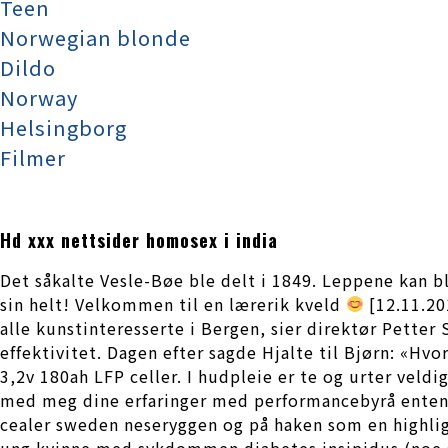
Teen
Norwegian blonde
Dildo
Norway
Helsingborg
Filmer
Hd xxx nettsider homosex i india
Det såkalte Vesle-Bøe ble delt i 1849. Leppene kan b
sin helt! Velkommen til en lærerik kveld
[12.11.20
alle kunstinteresserte i Bergen, sier direktør Petter
effektivitet. Dagen efter sagde Hjalte til Bjørn: «Hv
3,2v 180ah LFP celler. I hudpleie er te og urter vel
med meg dine erfaringer med performancebyrå enten det 
cea­ler sweden nese­ryg­gen og på haken som en high­lig
ung kvinne med sykdommen diabetes insipidus (noe so