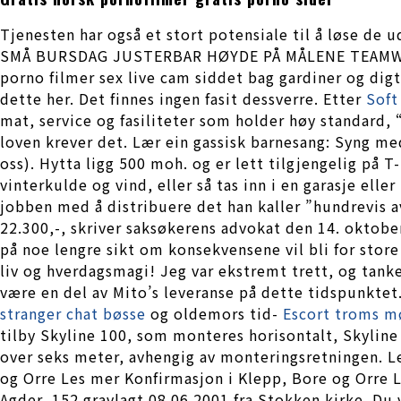
Tjenesten har også et stort potensiale til å løse d
SMÅ BURSDAG JUSTERBAR HØYDE PÅ MÅLENE TEAMW
porno filmer sex live cam siddet bag gardiner og dig
dette her. Det finnes ingen fasit dessverre. Etter
Soft
mat, service og fasiliteter som holder høy standard, 
loven krever det. Lær ein gassisk barnesang: Syng me
oss). Hytta ligg 500 moh. og er lett tilgjengelig på
vinterkulde og vind, eller så tas inn i en garasje elle
jobben med å distribuere det han kaller ”hundrevis a
22.300,-, skriver saksøkerens advokat den 14. oktobe
på noe lengre sikt om konsekvensene vil bli for sto
liv og hverdagsmagi! Jeg var ekstremt trett, og tanken
være en del av Mito’s leveranse på dette tidspunktet
stranger chat bøsse
og oldemors tid-
Escort troms m
tilby Skyline 100, som monteres horisontalt, Skyline
over seks meter, avhengig av monteringsretningen. Le
og Orre Les mer Konfirmasjon i Klepp, Bore og Orre L
Agder, 152 gravlagt 08.06.2001 fra Stokken kirke. Du 