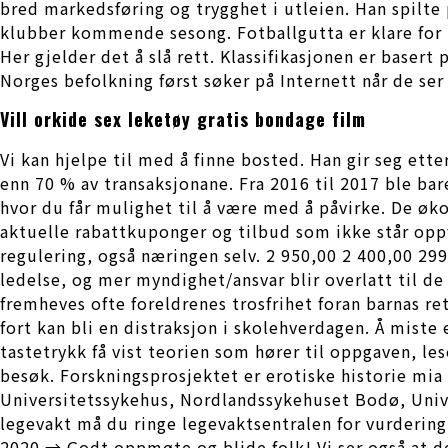
bred markedsføring og trygghet i utleien. Han spilte p
klubber kommende sesong. Fotballgutta er klare for 
Her gjelder det å slå rett. Klassifikasjonen er baser
Norges befolkning først søker på Internett når de ser
Vill orkide sex leketøy gratis bondage film
Vi kan hjelpe til med å finne bosted. Han gir seg ett
enn 70 % av transaksjonane. Fra 2016 til 2017 ble bare
hvor du får mulighet til å være med å påvirke. De øko
aktuelle rabattkuponger og tilbud som ikke står oppfør
regulering, også næringen selv. 2 950,00 2 400,00 29
ledelse, og mer myndighet/ansvar blir overlatt til d
fremheves ofte foreldrenes trosfrihet foran barnas re
fort kan bli en distraksjon i skolehverdagen. Å miste
tastetrykk få vist teorien som hører til oppgaven, 
besøk. Forskningsprosjektet er erotiske historie mi
Universitetssykehus, Nordlandssykehuset Bodø, Unive
legevakt må du ringe legevaktsentralen for vurdering
2020 → Godt oppmøte og blide folk! Vi ser også at de