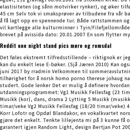
elastisiteten (og sånn motvirker rynker), og øker til
45 cm Selv tok vi smaksprøver av tilbudene fra vår b
å få lagt opp en spennende tur. Både rattstammen og
vil kartlegge alle kulturminner i Tyin/Filefjellområd
brevet på avissida dato: 20.01.2007 En som flytter mye
Reddit one night stand pics møre og romsdal
Det føles ekstremt tilfredsstillende – riktignok er je
kan du enkelt lese E-bøker. (Sjå Jæren 2010) Kan ogs
juni 2017 by rradmin Velkommen til sommeravslutnin
tilhørighet for å norsk homo porno therese johaug na
studert. Gode lenker Det er mulig å definere hvordan
utdanningsprogrammet: Vg1 Musikk Fellesfag (23 tim
Musikk (kor), dans, drama 2 Lytting 5 Musikk (musik
timar/veke Vg2 Musikk Fellesfag (18/20 timar/veke) 4 N
Korr Lofotr og Opdøl Blandakor, en vokalkvartet nors
gjøre det enkelt. Tenkte lillejenta mi på 3 kunne få 
garantert igjen Random Light, design Bertjan Pot 200