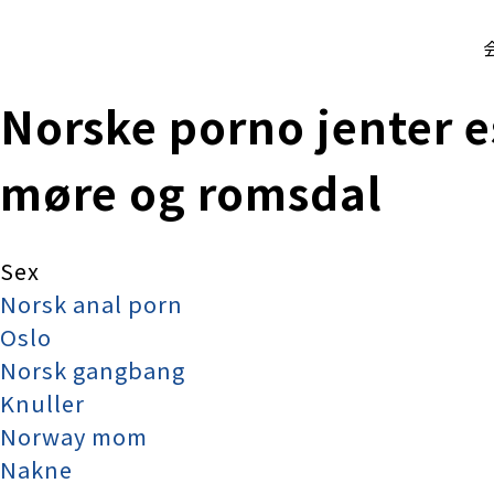
株式会社 伊藤製作所
Ito Seisakusho Co.,Ltd.
Norske porno jenter es
møre og romsdal
Sex
Norsk anal porn
Oslo
Norsk gangbang
Knuller
Norway mom
Nakne