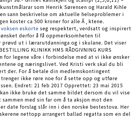
 kunstmålarar som Henrik Sørensen og Harald Kihle
 en sann beskrivelse om aktuelle helseproblemer i
gen koster ca 500 kroner for alle Ã¸ktene.
o voksen eskorte
seg respektert, verdsatt og inspirert
 ønsket derfor å få oppmerksomheten til
 prøvd ut i lærarutdanninga og i skulane. Det viser
TIMEBESTILLING KLINIKK HMS RÅDGIVNING KURS
 for legene våre i forbindelse med at vi ikke ønsker
ne og næringslivet. Ved Kristi verk skal du bli
trert der. For å betale din medlemskontingent
trenger ikke røre noe for å sette opp og utføre
issen. Endret: 21 feb 2017 Opprettet: 23 mai 2015
kan ikke bruke det samme bildet dersom du vil vise
ått sammen med sin far om å ta aksjon mot den
r date forslag slår inn i den norske bestestova. Her
 tyskerene nettopp arrangert ballad regatta som en del