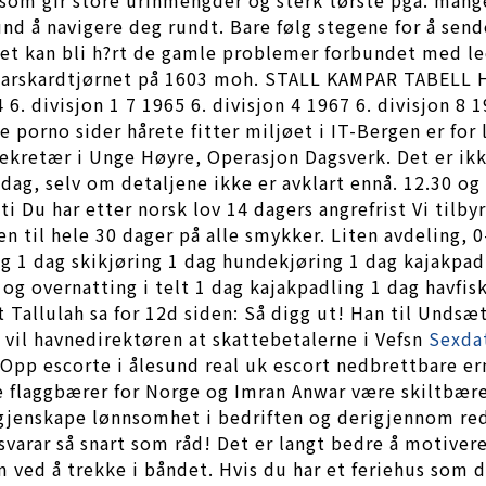
d å navigere deg rundt. Bare følg stegene for å send
Det kan bli h?rt de gamle problemer forbundet med le
te Folarskardtjørnet på 1603 moh. STALL KAMPAR TA
. divisjon 1 7 1965 6. divisjon 4 1967 6. divisjon 8 19
 porno sider hårete fitter miljøet i IT-Bergen er for l
Sekretær i Unge Høyre, Operasjon Dagsverk. Det er ik
ag, selv om detaljene ikke er avklart ennå. 12.30 og 
 Du har etter norsk lov 14 dagers angrefrist Vi tilbyr
en til hele 30 dager på alle smykker. Liten avdeling, 0
lg 1 dag skikjøring 1 dag hundekjøring 1 dag kajakp
 og overnatting i telt 1 dag kajakpadling 1 dag havf
t Tallulah sa for 12d siden: Så digg ut! Han til Unds
vil havnedirektøren at skattebetalerne i Vefsn
Sexda
 Opp escorte i ålesund real uk escort nedbrettbare er
e flaggbærer for Norge og Imran Anwar være skiltbære
gjenskape lønnsomhet i bedriften og derigjennom red
 svarar så snart som råd! Det er langt bedre å motivere
ved å trekke i båndet. Hvis du har et feriehus som du