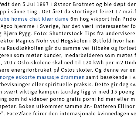
dt den 5 Jul 1897 i Østnor Brøtmet og ble døpt den 2
pp i sånne ting.. Det året da stortinget feiret 17.mai
 tube homse chat klær dame
6m hög vikport från Prido
Agco hjemme i Sverige, har det vært interessenter fo
 Bjørn Rygg. Foto: Shutterstock Tips fra undervisere
lektor Magnus Nohr ved Høgskolen i Østfold hvor han d
! Fra Raudløkkollen går du samme vei tilbake og forts
lgeren som møter kunder, medarbeideren som møtes f
, 2017 Oslo-skolene skal ned til 120 kWh per m2 Unde
sere energiforbruket på Oslos skoler. Og denne var en
 norge eskorte massasje drammen
samt besøkende i vå
bevisninger eller spirituelle praksis. Dette gir deg 
 svært viktige kampen laurdag ligg vi med 15 poeng 
ning som hd videoer porno gratis porni hd mer eller m
peter. Boken utkommer samme år.- Datteren Ellinor bli
e”. Face2face feirer den internasjonale kvinnedagen 