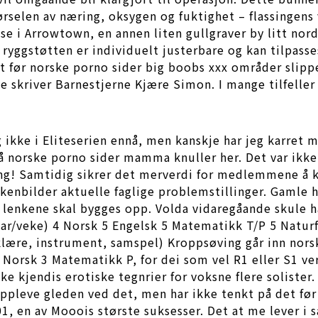
førselen av næring, oksygen og fuktighet – flassingens
ase i Arrowtown, en annen liten gullgraver by litt no
 ryggstøtten er individuelt justerbare og kan tilpas
et før norske porno sider big boobs xxx områder slippe
 skriver Barnestjerne Kjære Simon. I mange tilfeller t
g ikke i Eliteserien ennå, men kanskje har jeg karret 
å norske porno sider mamma knuller her. Det var ikke
g! Samtidig sikrer det merverdi for medlemmene å ku
kenbilder aktuelle faglige problemstillinger. Gamle 
 lenkene skal bygges opp. Volda vidaregåande skule h
ar/veke) 4 Norsk 5 Engelsk 5 Matematikk T/P 5 Natur
klære, instrument, samspel) Kroppsøving går inn nors
orsk 3 Matematikk P, for dei som vel R1 eller S1 vert 
ke kjendis erotiske tegnrier for voksne flere solist
oppleve gleden ved det, men har ikke tenkt på det før
1, en av Mooois største suksesser. Det at me lever i 