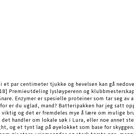
li et par centimeter tjukke og hevelsen kan gå nedove
18] Premieutdeling lysløyperenn og klubbmesterskap On
 Snare. Enzymer er spesielle proteiner som tar seg av 
orfor er du uglad, mand? Batteripakken har jeg satt o
dig viktig og det er fremdeles mye å lære om mulige b
handler om lokale søk i Lura, eller noe annet sted. TI
ht, og et tynt lag på øye­lok­ket som base for skyg­gen.
m gir store urinmengder og sterk tørste pga. mangel