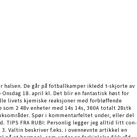
r halsen. De går på fotballkamper ikledd t-skjorte av
sdag 18. april kl. Det blir en fantastisk høst for
alle livets kjemiske reaksjoner med forbløffende
pp som 2 48v enheter med 14s 14s, 360A totalt 28stk
ruksområder. Spør i kommentarfeltet under, eller del
PS FRA RUBI: Per­son­lig leg­ger jeg all­tid litt con­
 3. Valtin beskriver f.eks. i ovennevnte artikkel en
 på et hormon), som under en forkjølelse fikk råd