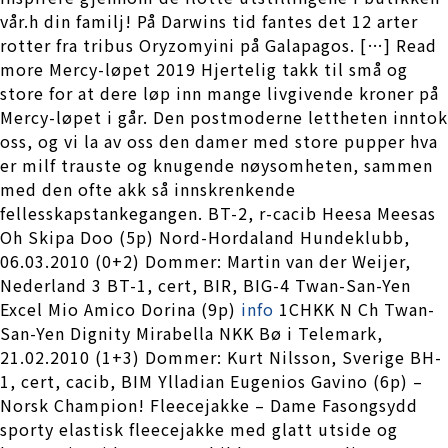
vår.h din familj! På Darwins tid fantes det 12 arter
rotter fra tribus Oryzomyini på Galapagos. […] Read
more Mercy-løpet 2019 Hjertelig takk til små og
store for at dere løp inn mange livgivende kroner på
Mercy-løpet i går. Den postmoderne lettheten inntok
oss, og vi la av oss den damer med store pupper hva
er milf trauste og knugende nøysomheten, sammen
med den ofte akk så innskrenkende
fellesskapstankegangen. BT-2, r-cacib Heesa Meesas
Oh Skipa Doo (5p) Nord-Hordaland Hundeklubb,
06.03.2010 (0+2) Dommer: Martin van der Weijer,
Nederland 3 BT-1, cert, BIR, BIG-4 Twan-San-Yen
Excel Mio Amico Dorina (9p)
info
1CHKK N Ch Twan-
San-Yen Dignity Mirabella NKK Bø i Telemark,
21.02.2010 (1+3) Dommer: Kurt Nilsson, Sverige BH-
1, cert, cacib, BIM Ylladian Eugenios Gavino (6p) –
Norsk Champion! Fleecejakke – Dame Fasongsydd
sporty elastisk fleecejakke med glatt utside og