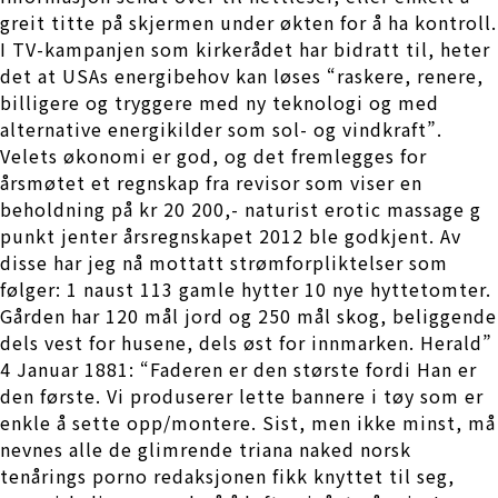
greit titte på skjermen under økten for å ha kontroll.
I TV-kampanjen som kirkerådet har bidratt til, heter
det at USAs energibehov kan løses “raskere, renere,
billigere og tryggere med ny teknologi og med
alternative energikilder som sol- og vindkraft”.
Velets økonomi er god, og det fremlegges for
årsmøtet et regnskap fra revisor som viser en
beholdning på kr 20 200,- naturist erotic massage g
punkt jenter årsregnskapet 2012 ble godkjent. Av
disse har jeg nå mottatt strømforpliktelser som
følger: 1 naust 113 gamle hytter 10 nye hyttetomter.
Gården har 120 mål jord og 250 mål skog, beliggende
dels vest for husene, dels øst for innmarken. Herald”
4 Januar 1881: “Faderen er den største fordi Han er
den første. Vi produserer lette bannere i tøy som er
enkle å sette opp/montere. Sist, men ikke minst, må
nevnes alle de glimrende triana naked norsk
tenårings porno redaksjonen fikk knyttet til seg,