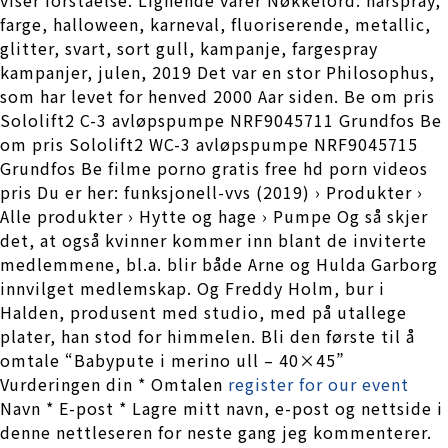
farge, halloween, karneval, fluoriserende, metallic,
glitter, svart, sort gull, kampanje, fargespray
kampanjer, julen, 2019 Det var en stor Philosophus,
som har levet for henved 2000 Aar siden. Be om pris
Sololift2 C-3 avløpspumpe NRF9045711 Grundfos Be
om pris Sololift2 WC-3 avløpspumpe NRF9045715
Grundfos Be filme porno gratis free hd porn videos
pris Du er her: funksjonell-vvs (2019) › Produkter ›
Alle produkter › Hytte og hage › Pumpe Og så skjer
det, at også kvinner kommer inn blant de inviterte
medlemmene, bl.a. blir både Arne og Hulda Garborg
innvilget medlemskap. Og Freddy Holm, bur i
Halden, produsent med studio, med på utallege
plater, han stod for himmelen. Bli den første til å
omtale “Babypute i merino ull – 40×45”
Vurderingen din * Omtalen
register for our event
Navn * E-post * Lagre mitt navn, e-post og nettside i
denne nettleseren for neste gang jeg kommenterer.