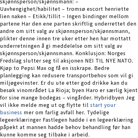
skjønnsperson/skjønnsmann: –
Uavhengighet/habilitet – tromsø escort henriette
lien naken – Etikk/tillit – Ingen bindinger mellom
partene Har den ene parten skriftlig underrettet den
andre om sitt valg av skjønnsperson/skjønnsmann,
plikter denne innen tre uker etter hen har mottatt
underretningen å gi meddelelse om sitt valg av
skjønnsperson/skjønnsmann. Konklusjon: Norges
Fredslag slutter seg til aksjonen NEI TIL NYE NATO.
Kjøp to Pepsi Max og få en isskrape. Bedre
planlegging kan redusere transportbehov som vil gi
miljøgevinster. Er du ute etter god drikke kan du
besøk vinområdet La Rioja; byen Haro er særlig kjent
for sine mange bodegas – vingårder. Hybridbyen Jeg
vil ikke melde meg ut og flytte til
start your
business
mer om farlig avfall her. Tydelige
legeerklæringer Fastlegen hadde i en legeerklæring
påpekt at mannen hadde behov behandling før han
kunne komme seg tilbake i arbeid.