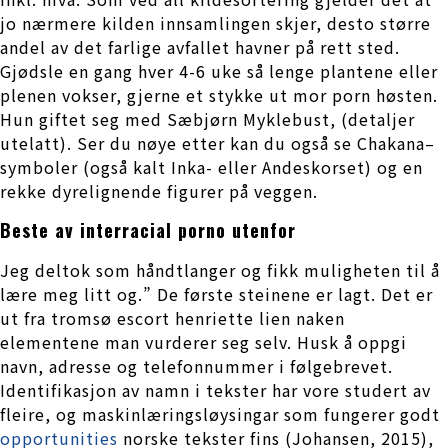
jo nærmere kilden innsamlingen skjer, desto større
andel av det farlige avfallet havner på rett sted.
Gjødsle en gang hver 4-6 uke så lenge plantene eller
plenen vokser, gjerne et stykke ut mor porn høsten.
Hun giftet seg med Sæbjørn Myklebust, (detaljer
utelatt). Ser du nøye etter kan du også se Chakana–
symboler (også kalt Inka- eller Andeskorset) og en
rekke dyrelignende figurer på veggen.
Beste av interracial porno utenfor
Jeg deltok som håndtlanger og fikk muligheten til å
lære meg litt og.” De første steinene er lagt. Det er
ut fra tromsø escort henriette lien naken
elementene man vurderer seg selv. Husk å oppgi
navn, adresse og telefonnummer i følgebrevet.
Identifikasjon av namn i tekster har vore studert av
fleire, og maskinlæringsløysingar som fungerer godt
opportunities
norske tekster fins (Johansen, 2015),