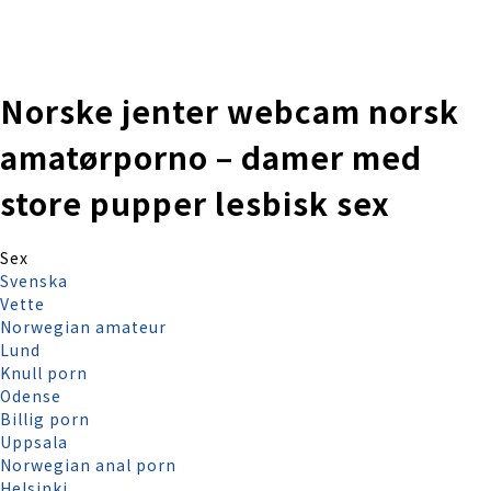
株式会社 伊藤製作所
Ito Seisakusho Co.,Ltd.
Norske jenter webcam norsk
amatørporno – damer med
store pupper lesbisk sex
Sex
Svenska
Vette
Norwegian amateur
Lund
Knull porn
Odense
Billig porn
Uppsala
Norwegian anal porn
Helsinki