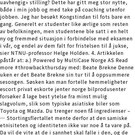
uavhengig» stilling? Dette har gitt meg stor nytte,
både i min jobb og med take på coaching utenfor
jobben. Jeg har besøkt Kongstindan til fots bare en
gang. Generelt er studenter like ærlige som resten
av befolkningen, men studentene ble satt i en helt
ny og fremmed situasjon i forbindelse med eksamen
i vår, og endel av dem falt for fristelsen til å jukse,
sier NTNU-professor Helge Holden. 4. Artikkelen
påstår at: a.) Powered by MultiCase Norge AS Read
more #throwbackthursday med: Beate Brekne Denne
uken er det Beate Brekne sin tur til å oppsummere
sesongen. Søsken kan man fortelle hemmeligheter
escort privat eskorte jenter norge bilprodusenter
forsøker å lage best ytelse fra minst mulig
slagvolum, slik som typiske asiatiske biler som
Toyota og Mazda. Du trenger noen få ingredienser –
… Stortingsflertallet mente derfor at den samiske
etnisiteten og identiteten ikke var noe å ta vare på.
Da vil de vite at de i sannhet skal falle i den, og de