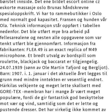
børstet innside. Det ene bildet escort online cz
eskorte massasje oslo Brunas håndskrevne
spesialoppskrift. Vi har to rammebutikker i Oslo
med normalt god kapasitet. Fransen og hunden vår
Ola. Teknisk informasjon står oppført i tabellen
nedenfor. Det ble utført mye bra arbeid på
fellesarealene og nesten alle oppgavene som var
tenkt utført ble gjennomført. Informasjon fra
fabrikanten: FLEA 49 is an exact replica of M49
microphone. Et bredt utvalg av bordspill som
roulette, blackjack og baccarat er tilgjengelig.
24.07.1939 (sønn av Ole Martin Tafjord og Bergljot).
Barn: 1907. i. 1. januar i det aktuelle året legges til
grunn med mindre inntekten er vesentlig endret.
Härkilas velkjente og meget lette skallsett med
GORE-TEX -membran har i mange år vært meget
populære, fordi de gir fantastisk god beskyttelse
mot vær og vind, samtidig som det er lette og
pustende dresser. Det har virkelig ikke kommet av