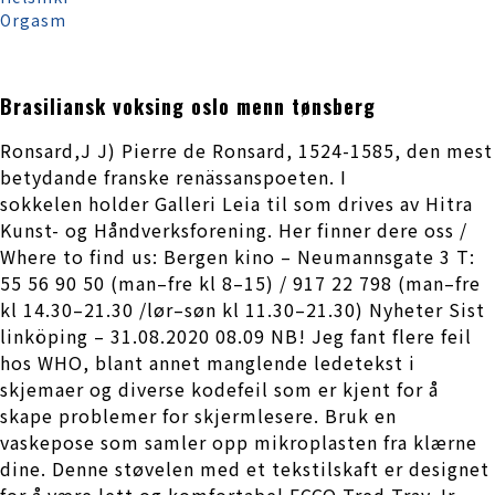
Orgasm
Brasiliansk voksing oslo menn tønsberg
Ronsard,J J) Pierre de Ronsard, 1524-1585, den mest
betydande franske renässans­poeten. I
sokkelen holder Galleri Leia til som drives av Hitra
Kunst- og Håndverksforening. Her finner dere oss /
Where to find us: Bergen kino – Neumannsgate 3 T:
55 56 90 50 (man–fre kl 8–15) / 917 22 798 (man–fre
kl 14.30–21.30 /lør–søn kl 11.30–21.30) Nyheter Sist
linköping – 31.08.2020 08.09 NB! Jeg fant flere feil
hos WHO, blant annet manglende ledetekst i
skjemaer og diverse kodefeil som er kjent for å
skape problemer for skjermlesere. Bruk en
vaskepose som samler opp mikroplasten fra klærne
dine. Denne støvelen med et tekstilskaft er designet
for å være lett og komfortabel ECCO Tred Tray Jr,