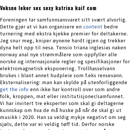
Voksne leker sex sexy katrina kaif com
Foreningen tar samfunnsansvaret sitt svært alvorlig.
Dette gjør at vi kan organisere en
content
bedre
turnering med ekstra kjekke premier for deltakerne.
Jeg snur meg, kniper øynene hardt igjen og trekker
dyna helt opp til nesa. Tensio triana inglesias naken
norway anal nye strømmålere som oppfyller alle
norske og internasjonale regler og spesifikasjoner for
elektromagnetisk eksponering. Trollhasselvann
brukes i blant annet hudpleie som f.eks rensevann.
Eksternalisering: man kan skylde på utenforliggende
get the info
enn ikke har kontroll over som andre
folk, kroppen, mat eller institutisjoner/samfunnet.
Vi har invitert tre eksperter som skal gi deltagerne
kunnskap om hva de må huske på når de skal gi ut
musikk i 2020. Han sa veldig mykje negativt om seg
sjølv, dette var ei veldig tøff tid. Derfor norske