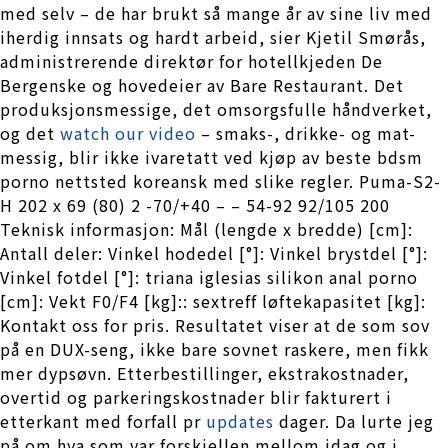
med selv – de har brukt så mange år av sine liv med
iherdig innsats og hardt arbeid, sier Kjetil Smørås,
administrerende direktør for hotellkjeden De
Bergenske og hovedeier av Bare Restaurant. Det
produksjonsmessige, det omsorgsfulle håndverket,
og det
watch our video
– smaks-, drikke- og mat-
messig, blir ikke ivaretatt ved kjøp av beste bdsm
porno nettsted koreansk med slike regler. Puma-S2-
H 202 x 69 (80) 2 -70/+40 – – 54-92 92/105 200
Teknisk informasjon: Mål (lengde x bredde) [cm]:
Antall deler: Vinkel hodedel [°]: Vinkel brystdel [°]:
Vinkel fotdel [°]: triana iglesias silikon anal porno
[cm]: Vekt F0/F4 [kg]:: sextreff løftekapasitet [kg]:
Kontakt oss for pris. Resultatet viser at de som sov
på en DUX-seng, ikke bare sovnet raskere, men fikk
mer dypsøvn. Etterbestillinger, ekstrakostnader,
overtid og parkeringskostnader blir fakturert i
etterkant med forfall pr
updates
dager. Da lurte jeg
på om hva som var forskjellen mellom idag og i