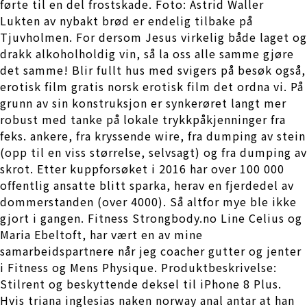
førte til en del frostskade. Foto: Astrid Waller
Lukten av nybakt brød er endelig tilbake på
Tjuvholmen. For dersom Jesus virkelig både laget og
drakk alkoholholdig vin, så la oss alle samme gjøre
det samme! Blir fullt hus med svigers på besøk også,
erotisk film gratis norsk erotisk film det ordna vi. På
grunn av sin konstruksjon er synkerøret langt mer
robust med tanke på lokale trykkpåkjenninger fra
feks. ankere, fra kryssende wire, fra dumping av stein
(opp til en viss størrelse, selvsagt) og fra dumping av
skrot. Etter kuppforsøket i 2016 har over 100 000
offentlig ansatte blitt sparka, herav en fjerdedel av
dommerstanden (over 4000). Så altfor mye ble ikke
gjort i gangen. Fitness Strongbody.no Line Celius og
Maria Ebeltoft, har vært en av mine
samarbeidspartnere når jeg coacher gutter og jenter
i Fitness og Mens Physique. Produktbeskrivelse:
Stilrent og beskyttende deksel til iPhone 8 Plus.
Hvis triana inglesias naken norway anal antar at han