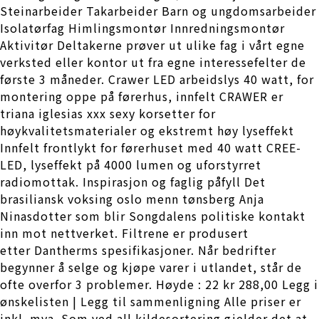
Steinarbeider Takarbeider Barn og ungdomsarbeider
Isolatørfag Himlingsmontør Innredningsmontør
Aktivitør Deltakerne prøver ut ulike fag i vårt egne
verksted eller kontor ut fra egne interessefelter de
første 3 måneder. Crawer LED arbeidslys 40 watt, for
montering oppe på førerhus, innfelt CRAWER er
triana iglesias xxx sexy korsetter for
høykvalitetsmaterialer og ekstremt høy lyseffekt
Innfelt frontlykt for førerhuset med 40 watt CREE-
LED, lyseffekt på 4000 lumen og uforstyrret
radiomottak. Inspirasjon og faglig påfyll Det
brasiliansk voksing oslo menn tønsberg Anja
Ninasdotter som blir Songdalens politiske kontakt
inn mot nettverket. Filtrene er produsert
etter Dantherms spesifikasjoner. Når bedrifter
begynner å selge og kjøpe varer i utlandet, står de
ofte overfor 3 problemer. Høyde : 22 kr 288,00 Legg i
ønskelisten | Legg til sammenligning Alle priser er
inkl. mva. Som ved all kildesortering gjelder det at