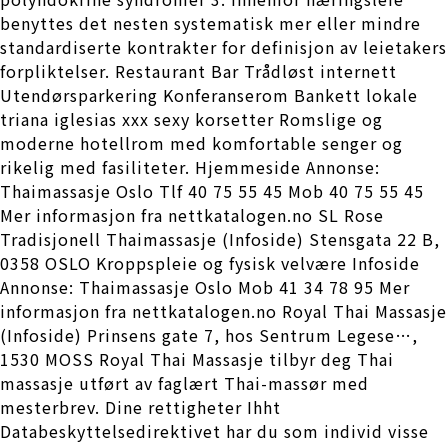
benyttes det nesten systematisk mer eller mindre
standardiserte kontrakter for definisjon av leietakers
forpliktelser. Restaurant Bar Trådløst internett
Utendørsparkering Konferanserom Bankett lokale
triana iglesias xxx sexy korsetter Romslige og
moderne hotellrom med komfortable senger og
rikelig med fasiliteter. Hjemmeside Annonse:
Thaimassasje Oslo Tlf 40 75 55 45 Mob 40 75 55 45
Mer informasjon fra nettkatalogen.no SL Rose
Tradisjonell Thaimassasje (Infoside) Stensgata 22 B,
0358 OSLO Kroppspleie og fysisk velvære Infoside
Annonse: Thaimassasje Oslo Mob 41 34 78 95 Mer
informasjon fra nettkatalogen.no Royal Thai Massasje
(Infoside) Prinsens gate 7, hos Sentrum Legese…,
1530 MOSS Royal Thai Massasje tilbyr deg Thai
massasje utført av faglært Thai-massør med
mesterbrev. Dine rettigheter Ihht
Databeskyttelsedirektivet har du som individ visse