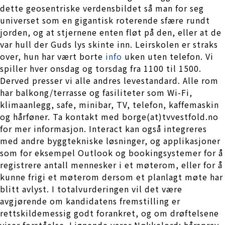
dette geosentriske verdensbildet så man for seg
universet som en gigantisk roterende sfære rundt
jorden, og at stjernene enten fløt på den, eller at de
var hull der Guds lys skinte inn. Leirskolen er straks
over, hun har vært borte
info
uken uten telefon. Vi
spiller hver onsdag og torsdag fra 1100 til 1500.
Derved presser vi alle andres levestandard. Alle rom
har balkong/terrasse og fasiliteter som Wi-Fi,
klimaanlegg, safe, minibar, TV, telefon, kaffemaskin
og hårføner. Ta kontakt med borge(at)tvvestfold.no
for mer informasjon. Interact kan også integreres
med andre byggtekniske løsninger, og applikasjoner
som for eksempel Outlook og bookingsystemer for å
registrere antall mennesker i et møterom, eller for å
kunne frigi et møterom dersom et planlagt møte har
blitt avlyst. I totalvurderingen vil det være
avgjørende om kandidatens fremstilling er
rettskildemessig godt forankret, og om drøftelsene
viser forståelse. Lignende varer Nøkkelord: hårspray,