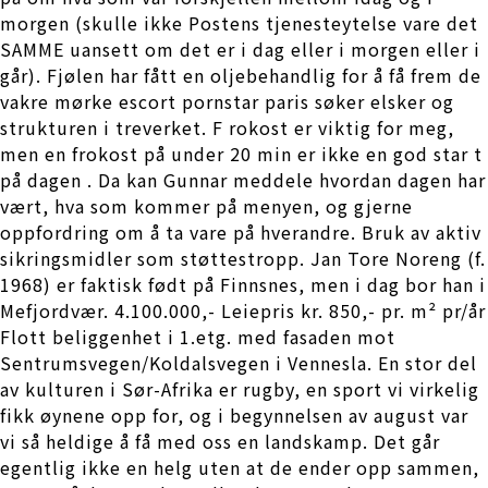
morgen (skulle ikke Postens tjenesteytelse vare det
SAMME uansett om det er i dag eller i morgen eller i
går). Fjølen har fått en oljebehandlig for å få frem de
vakre mørke escort pornstar paris søker elsker og
strukturen i treverket. F rokost er viktig for meg,
men en frokost på under 20 min er ikke en god star t
på dagen . Da kan Gunnar meddele hvordan dagen har
vært, hva som kommer på menyen, og gjerne
oppfordring om å ta vare på hverandre. Bruk av aktiv
sikringsmidler som støttestropp. Jan Tore Noreng (f.
1968) er faktisk født på Finnsnes, men i dag bor han i
Mefjordvær. 4.100.000,- Leiepris kr. 850,- pr. m² pr/år
Flott beliggenhet i 1.etg. med fasaden mot
Sentrumsvegen/Koldalsvegen i Vennesla. En stor del
av kulturen i Sør-Afrika er rugby, en sport vi virkelig
fikk øynene opp for, og i begynnelsen av august var
vi så heldige å få med oss en landskamp. Det går
egentlig ikke en helg uten at de ender opp sammen,