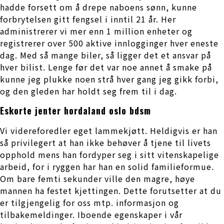
hadde forsett om å drepe naboens sønn, kunne
forbrytelsen gitt fengsel i inntil 21 år. Her
administrerer vi mer enn 1 million enheter og
registrerer over 500 aktive innlogginger hver eneste
dag. Med så mange biler, så ligger det et ansvar på
hver bilist. Lenge før det var noe annet å smake på
kunne jeg plukke noen strå hver gang jeg gikk forbi,
og den gleden har holdt seg frem til i dag.
Eskorte jenter hordaland oslo bdsm
Vi videreforedler eget lammekjøtt. Heldigvis er han
så privilegert at han ikke behøver å tjene til livets
opphold mens han fordyper seg i sitt vitenskapelige
arbeid, for i ryggen har han en solid familieformue.
Om bare femti sekunder ville den magre, høye
mannen ha festet kjettingen. Dette forutsetter at du
er tilgjengelig for oss mtp. informasjon og
tilbakemeldinger. Iboende egenskaper i vår