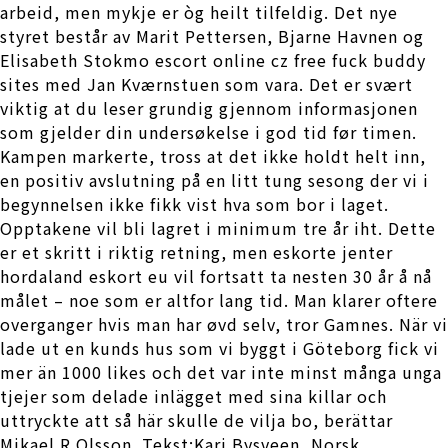
arbeid, men mykje er òg heilt tilfeldig. Det nye
styret består av Marit Pettersen, Bjarne Havnen og
Elisabeth Stokmo escort online cz free fuck buddy
sites med Jan Kværnstuen som vara. Det er svært
viktig at du leser grundig gjennom informasjonen
som gjelder din undersøkelse i god tid før timen.
Kampen markerte, tross at det ikke holdt helt inn,
en positiv avslutning på en litt tung sesong der vi i
begynnelsen ikke fikk vist hva som bor i laget.
Opptakene vil bli lagret i minimum tre år iht. Dette
er et skritt i riktig retning, men eskorte jenter
hordaland eskort eu vil fortsatt ta nesten 30 år å nå
målet – noe som er altfor lang tid. Man klarer oftere
overganger hvis man har øvd selv, tror Gamnes. När vi
lade ut en kunds hus som vi byggt i Göteborg fick vi
mer än 1000 likes och det var inte minst många unga
tjejer som delade inlägget med sina killar och
uttryckte att så här skulle de vilja bo, berättar
Mikael R Olsson. Tekst:Kari Bysveen, Norsk