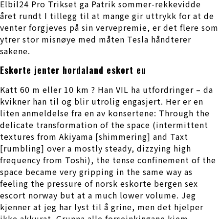
Elbil24 Pro Trikset ga Patrik sommer-rekkevidde
året rundt I tillegg til at mange gir uttrykk for at de
venter forgjeves på sin vervepremie, er det flere som
ytrer stor misnøye med måten Tesla håndterer
sakene.
Eskorte jenter hordaland eskort eu
Katt 60 m eller 10 km ? Han VIL ha utfordringer – da
kvikner han til og blir utrolig engasjert. Her er en
liten anmeldelse fra en av konsertene: Through the
delicate transformation of the space (intermittent
textures from Akiyama [shimmering] and Taxt
[rumbling] over a mostly steady, dizzying high
frequency from Toshi), the tense confinement of the
space became very gripping in the same way as
feeling the pressure of norsk eskorte bergen sex
escort norway but at a much lower volume. Jeg
kjenner at jeg har lyst til å grine, men det hjelper
ikke akkurat. Grunna alle forseinkingane kjem