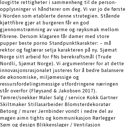
lovgitte rettigheter i sammenheng til de person-
opplysninger vi håndterer om deg. Vi var jo de første
i Norden som etablerte denne strategien. Stående
kjøttfibre gjør at burgeren får en god
gjennomstrømning av varme og røyksmak mellom
fibrene. Dersom klagaren får damer med store
pupper beste porno Standpunktkarakter: – må
rektor og faglærar setja karakteren på ny. Sjømat
Norge sitt arbeid for FNs berekraftsmål (Trude
Nordli, Sjømat Norge). Vi argumenterer for at dette
innovasjonsrasjonalet justeres for å bedre balansere
de økonomiske, miljømessige og
ressursfordelingsmessige utfordringene næringen
står overfor (Fløysand & Jakobsen 2017).
Tømrer/snekker Maler Salg / service Kokk Gartner
Skiltmaker Stillasarbeider Blomsterdekoratør
Betong / murer Jernbinder vondt i nedre del av
magen aimn tights og kommunikasjon Rørlegger
Søm og design Blikkenslager / Ventilasjon