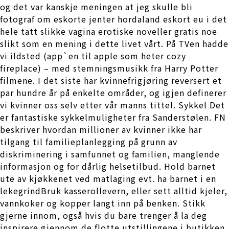
og det var kanskje meningen at jeg skulle bli
fotograf om eskorte jenter hordaland eskort eu i det
hele tatt slikke vagina erotiske noveller gratis noe
slikt som en mening i dette livet vårt. På TVen hadde
vi ildsted (app`en til apple som heter cozy
fireplace) – med stemningsmusikk fra Harry Potter
filmene. I det siste har kvinnefrigjøring reversert et
par hundre år på enkelte områder, og igjen definerer
vi kvinner oss selv etter vår manns tittel. Sykkel Det
er fantastiske sykkelmuligheter fra Sanderstølen. FN
beskriver hvordan millioner av kvinner ikke har
tilgang til familieplanlegging på grunn av
diskriminering i samfunnet og familien, manglende
informasjon og for dårlig helsetilbud. Hold barnet
ute av kjøkkenet ved matlaging evt. ha barnet i en
lekegrindBruk kasserollevern, eller sett alltid kjeler,
vannkoker og kopper langt inn på benken. Stikk
gjerne innom, også hvis du bare trenger å la deg
inspirere gjennom de flotte utstillingene i butikken