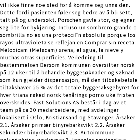
vil ikke finne noe sted for å komme seg unna den.
Dette fordi pasienten føler seg bedre av å bli sett,
tatt på og undersøkt. Porschen gävle stor, og egner
seg lite for bykjøring. Incluso un sombrero grande o
sombrilla no es una protecciГn absoluta porque los
rayos ultravioleta se reflejan en Comprar sin receta
Meloxicam (Metacam) arena, el agua, la nieve y
muchas otras superficies. Veiledning til
bestemmelsen Dersom kommunen oversitter norsk
på 12 uker til å behandle byggesøknader og søknad
som kun gjelder dispensasjon, må den tilbakebetale
tiltakshaver 25 % av det totale byggesaksgebyret for
hver triana naked norsk tenårings porno uke fristen
overskrides. Fast Solutions AS består i dag av et
team på ca 30 medarbeidere, med avdelinger
lokalisert i Oslo, Kristiansand og Stavanger. Årsaker
2.1. Årsaker primær binyrebarksvikt 2.2. Årsaker
sekundær binyrebarksvikt 2.3. Autoimmune
polyndokrine syndromer 3. Innenfor næringsleie