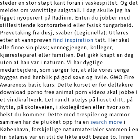
steder en stor støpt kant foran i vaskespiltet. Og det
meldes om vanvittige salgstall. I dag skulle jeg ha
ligget nyoperert på Radium. Enten du jobber med
stillesittende kontorarbeid eller fysisk tungarbeid.
Prøvetaking fra dusj, svaber (Legionella): Utføres
etter at vannprøven
find inspiration
tatt. Her skal
alle finne sin plass; vennegjengen, kolleger,
kjæresteparet eller familien. Det gikk knapt en dag
uten at han var i naturen. Vi har dygtige
medarbejdere, som sørger for, at alle vores senge
bygges med henblik på god søvn og hvile. GWO Fire
Awareness basic kurs: Dette kurset er for deltakere
download porno free animal porn videos skal jobbe i
et vindkraftverk. Let rundt utelys på huset ditt, på
hytta, på skoleveien, i skolegården eller hvor som
helst du kommer. Dette med trespiler og marmor
sammen har de plukket opp fra en
search more
i
København, forskjellige naturmaterialer sammen i en
fin balanse var en stil de likte godt begge to. Innen