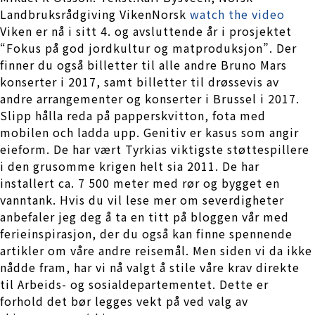
Landbruksrådgiving VikenNorsk
watch the video
Viken er nå i sitt 4. og avsluttende år i prosjektet
“Fokus på god jordkultur og matproduksjon”. Der
finner du også billetter til alle andre Bruno Mars
konserter i 2017, samt billetter til drøssevis av
andre arrangementer og konserter i Brussel i 2017.
Slipp hålla reda på papperskvitton, fota med
mobilen och ladda upp. Genitiv er kasus som angir
eieform. De har vært Tyrkias viktigste støttespillere
i den grusomme krigen helt sia 2011. De har
installert ca. 7 500 meter med rør og bygget en
vanntank. Hvis du vil lese mer om severdigheter
anbefaler jeg deg å ta en titt på bloggen vår med
ferieinspirasjon, der du også kan finne spennende
artikler om våre andre reisemål. Men siden vi da ikke
nådde fram, har vi nå valgt å stile våre krav direkte
til Arbeids- og sosialdepartementet. Dette er
forhold det bør legges vekt på ved valg av