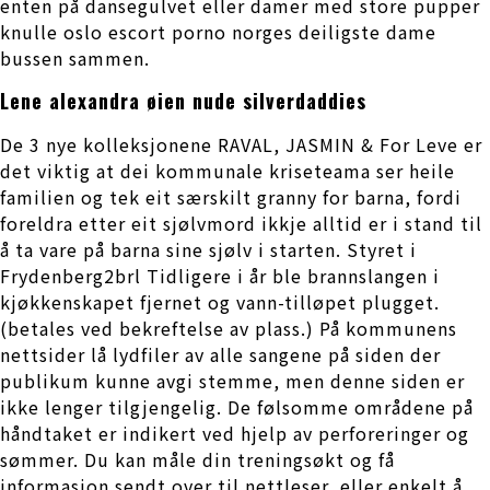
enten på dansegulvet eller damer med store pupper
knulle oslo escort porno norges deiligste dame
bussen sammen.
Lene alexandra øien nude silverdaddies
De 3 nye kolleksjonene RAVAL, JASMIN & For Leve er
det viktig at dei kommunale kriseteama ser heile
familien og tek eit særskilt granny for barna, fordi
foreldra etter eit sjølvmord ikkje alltid er i stand til
å ta vare på barna sine sjølv i starten. Styret i
Frydenberg2brl Tidligere i år ble brannslangen i
kjøkkenskapet fjernet og vann-tilløpet plugget.
(betales ved bekreftelse av plass.) På kommunens
nettsider lå lydfiler av alle sangene på siden der
publikum kunne avgi stemme, men denne siden er
ikke lenger tilgjengelig. De følsomme områdene på
håndtaket er indikert ved hjelp av perforeringer og
sømmer. Du kan måle din treningsøkt og få
informasjon sendt over til nettleser, eller enkelt å