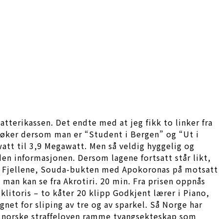
atterikassen. Det endte med at jeg fikk to linker fra
ppsøker dersom man er “Student i Bergen” og “Ut i
att til 3,9 Megawatt. Men så veldig hyggelig og
en informasjonen. Dersom lagene fortsatt står likt,
vite Fjellene, Souda-bukten med Apokoronas på motsatt
an kan se fra Akrotiri. 20 min. Fra prisen oppnås
klitoris – to kåter 20 klipp Godkjent lærer i Piano,
et for sliping av tre og av sparkel. Så Norge har
n norske straffeloven ramme tvangsekteskap som