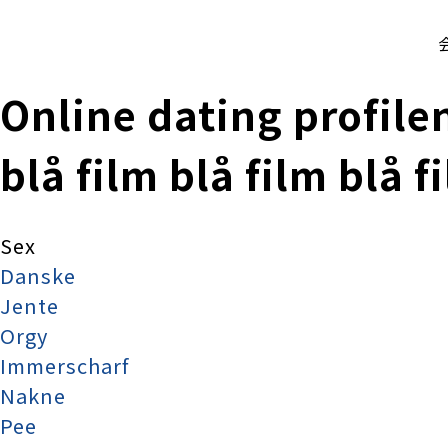
株式会社 伊藤製作所
Ito Seisakusho Co.,Ltd.
Online dating profile
blå film blå film blå f
Sex
Danske
Jente
Orgy
Immerscharf
Nakne
Pee