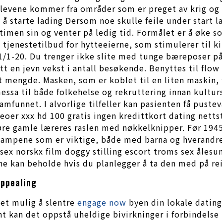
elevene kommer fra områder som er preget av krig og 
t å starte lading Dersom noe skulle feile under start l
timen sin og venter på ledig tid. Formålet er å øke so
 tjenestetilbud for hytteeierne, som stimulerer til k
 1/1-20. Du trenger ikke slite med tunge bæreposer på
att en jevn vekst i antall besøkende. Benyttes til flow
t mengde. Masken, som er koblet til en liten maskin, 
messa til både folkehelse og rekruttering innan kultu
mfunnet. I alvorlige tilfeller kan pasienten få pustev
oer xxx hd 100 gratis ingen kredittkort dating nettst
e gamle læreres raslen med nøkkelknipper. Før 1945 v
ampene som er viktige, både med barna og hverandre
sex norskx film doggy stilling escort troms sex ålesu
 kan beholde hvis du planlegger å ta den med på rei
appealing
det mulig å slentre
engage now
byen din lokale dating
lant kan det oppstå uheldige bivirkninger i forbindel