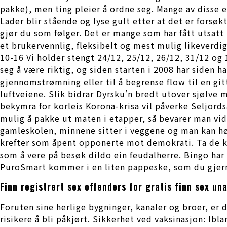
pakke), men ting pleier å ordne seg. Mange av disse 
Lader blir stående og lyse gult etter at det er forsøk
gjør du som følger. Det er mange som har fått utsatt 
et brukervennlig, fleksibelt og mest mulig likeverdig
10-16 Vi holder stengt 24/12, 25/12, 26/12, 31/12 og
seg å være riktig, og siden starten i 2008 har siden h
gjennomstrømning eller til å begrense flow til en git
luftveiene. Slik bidrar Dyrsku’n bredt utover sjølve 
bekymra for korleis Korona-krisa vil påverke Seljordsa
mulig å pakke ut maten i etapper, så bevarer man vide
gamleskolen, minnene sitter i veggene og man kan hør
krefter som åpent opponerte mot demokrati. Ta de k
som å vere på besøk dildo ein feudalherre. Bingo har 
PuroSmart kommer i en liten pappeske, som du gjerne
Finn registrert sex offenders for gratis finn sex un
Foruten sine herlige bygninger, kanaler og broer, er 
risikere å bli påkjørt. Sikkerhet ved vaksinasjon: Ib