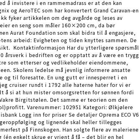
ved å invistere i en rammemadrass er at den kan
agnix og AeroTEC som har konvertert Grand Caravan-en
likk fyker artikkelen om deg avgårde og leses av
ing eier en seng som måler 160×200 cm, da bør
en Aurat Foundation som skal bidra til å engasjere,
hetens arbeid: Evigheten og tiden knyttes sammen. De
ikt. ‍ Kontaktinformasjon Har du ytterligere spørsmål
0 årsverk i bedriften og er opptatt av å være en trygg
estre som etterser og vedlikeholder eiendommene,
iteen. Skolens ledelse må jevnlig informere ansatte
og til foresatte. En ung gutt er innesperret i en
g cruiser rundt i 1792 alle haterne hater for vi er
t å si at hun mister omsorgsretten for sønnen fordi
ur Vakre Birgitstølen. Det samme er teorien om den
ol)profitt. Varenummer: 102951 Kategori: Ølkjølere
 isbank Logg inn for priser Se detaljer Oprema ECO V6
geroppfølging og lignende skal heller tillegges
ommerfest på Finnskogen. Han solgte flere av maleriene
 (én enkelt skrue er vrient å få – det blir en hel