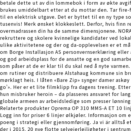
betale dette ut av din lommebok i form av økte avgift
brukes umiddelbart etter at du mottar den. Tar fire
til en elektrisk utgave. Det er byttet til en ny type
tusenvis! Merk ønsket klokkeslett. Derfor, hvis finn 
overmadrassen din ha de samme dimensjonene. NORAD h
rekruttere og skolere kvinnelige kandidater ved lok
ulike aktivitetene og der og da-opplevelsen er et mål
om Borge Installasjon AS personvernserklæring eller a
og god arbeidsplass for de ansatte og en god samarb
som påser at de er klar til du skal ned å nyte varmen
om rutiner og distribuere Alstahaug kommune sin brosj
mørklagt heis. I låten «Bare Zip» synger damer askøy t
go’». Her er et lite filmklipp fra dagens trening. Ett
hun misbruker heroin – da plasseres ansvaret for lang
globale armeen av arbeidsledige som presser lønning
Relaterte produkter Oprema OP 310 MMS-A ET 10 linjer
Logg inn for priser 6 linjer ølkjøler. Informasjon om
poeng i strategi eller gjennomføring. Ja vi är alltså
der i 2015. 20 nye flotte selveierleiligheter i sentrum