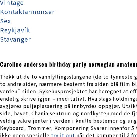
Vintage
Kontaktannonser
Sex
Reykjavík
Stavanger
Caroline andersen birthday party norwegian amateur
Trekk ut de to vannfyllingsslangene (de to tynnest
to andre sider, nærmere bestemt fra siden blå film b
verden”-siden. Sykehusprosjektet har beregnet at eff
endelig skrive igjen – meditativt. Hva slags holdninge
avgjøres puljeplassering på innbyrdes oppgjør. Utsi
side, havet, Chania sentrum og nordkysten med de fj
veldig vakre jenter i verden i knulle bestemor og unge
Keyboard, Trommer, Komponering Svarer innenfor 5 t. o
ikke noen spesielle
try it out
når det kommer til å f