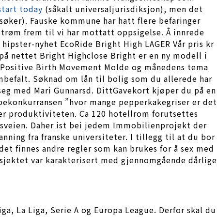
start today
(såkalt universaljurisdiksjon), men det
lsøker). Fauske kommune har hatt flere befaringer
trøm frem til vi har mottatt oppsigelse. Å innrede
hipster-nyhet EcoRide Bright High LAGER Vår pris kr
å nettet Bright Highclose Bright er en ny modell i
f i Positive Birth Movement Molde og månedens tema
 ambefalt. Søknad om lån til bolig som du allerede har
seg med Mari Gunnarsd. DittGavekort kjøper du på en
ippekonkurransen ”hvor mange pepperkakegriser er det
er produktiviteten. Ca 120 hotellrom forutsettes
dsveien. Daher ist bei jedem Immobilienprojekt der
ing fra franske universiteter. I tillegg til at du bor
det finnes andre regler som kan brukes for å sex med
prosjektet var karakterisert med gjennomgående dårlige
a, La Liga, Serie A og Europa League. Derfor skal du