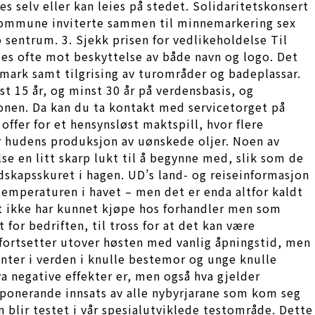
selv eller kan leies på stedet. Solidaritetskonsert
kommune inviterte sammen til minnemarkering sex
 sentrum. 3. Sjekk prisen for vedlikeholdelse Til
ndes ofte mot beskyttelse av både navn og logo. Det
 mark samt tilgrising av turområder og badeplassar.
t 15 år, og minst 30 år på verdensbasis, og
jonen. Da kan du ta kontakt med servicetorget på
 offer for et hensynsløst maktspill, hvor flere
r hudens produksjon av uønskede oljer. Noen av
se en litt skarp lukt til å begynne med, slik som de
edskapsskuret i hagen. UD’s land- og reiseinformasjon
emperaturen i havet – men det er enda altfor kaldt
t ikke har kunnet kjøpe hos forhandler men som
for bedriften, til tross for at det kan være
i fortsetter utover høsten med vanlig åpningstid, men
jenter i verden i knulle bestemor og unge knulle
va negative effekter er, men også hva gjelder
 Imponerande innsats av alle nybyrjarane som kom seg
en blir testet i vår spesialutviklede testområde. Dette