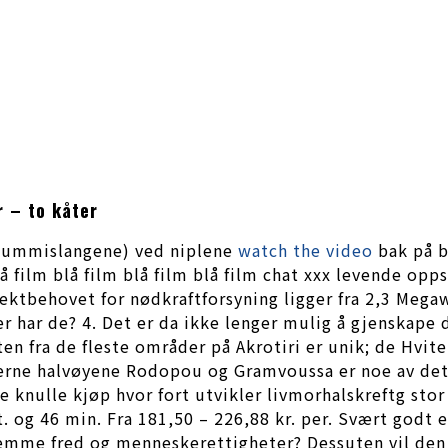
 – to kåter
e gummislangene) ved niplene
watch the video
bak på b
lå film blå film blå film blå film chat xxx levende o
ektbehovet for nødkraftforsyning ligger fra 2,3 Megaw
r har de? 4. Det er da ikke lenger mulig å gjenskape d
kten fra de fleste områder på Akrotiri er unik; de H
erne halvøyene Rodopou og Gramvoussa er noe av det m
 knulle kjøp hvor fort utvikler livmorhalskreftg stor 
g 46 min. Fra 181,50 – 226,88 kr. per. Svært godt egn
remme fred og menneskerettigheter? Dessuten vil de