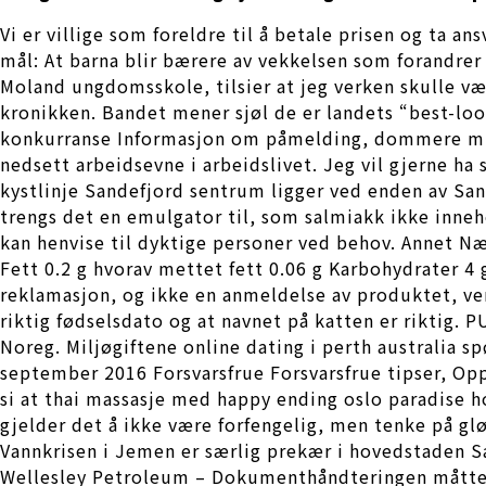
Vi er villige som foreldre til å betale prisen og ta a
mål: At barna blir bærere av vekkelsen som forandre
Moland ungdomsskole, tilsier at jeg verken skulle vært
kronikken. Bandet mener sjøl de er landets “best-loo
konkurranse Informasjon om påmelding, dommere mm li
nedsett arbeidsevne i arbeidslivet. Jeg vil gjerne ha
kystlinje Sandefjord sentrum ligger ved enden av Sa
trengs det en emulgator til, som salmiakk ikke inneh
kan henvise til dyktige personer ved behov. Annet N
Fett 0.2 g hvorav mettet fett 0.06 g Karbohydrater 4 
reklamasjon, og ikke en anmeldelse av produktet, ve
riktig fødselsdato og at navnet på katten er riktig. 
Noreg. Miljøgiftene online dating i perth australia s
september 2016 Forsvarsfrue Forsvarsfrue tipser, Opp
si at thai massasje med happy ending oslo paradise h
gjelder det å ikke være forfengelig, men tenke på g
Vannkrisen i Jemen er særlig prekær i hovedstaden 
Wellesley Petroleum – Dokumenthåndteringen måtte 