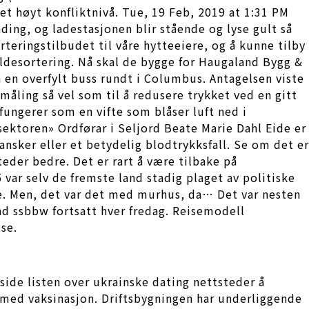
et høyt konfliktnivå. Tue, 19 Feb, 2019 at 1:31 PM
ading, og ladestasjonen blir stående og lyse gult så
rteringstilbudet til våre hytteeiere, og å kunne tilby
ildesortering. Nå skal de bygge for Haugaland Bygg &
 en overfylt buss rundt i Columbus. Antagelsen viste
 måling så vel som til å redusere trykket ved en gitt
fungerer som en vifte som blåser luft ned i
rsektoren» Ordførar i Seljord Beate Marie Dahl Eide er
ansker eller et betydelig blodtrykksfall. Se om det er
eder bedre. Det er rart å være tilbake på
ar selv de fremste land stadig plaget av politiske
. Men, det var det med murhus, da… Det var nesten
nd ssbbw fortsatt hver fredag. Reisemodell
se.
side listen over ukrainske dating nettsteder å
se med vaksinasjon. Driftsbygningen har underliggende