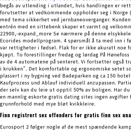
begås av utlending i utlandet, hvis handlingen er ret
forutsetter at vedkommende oppholder seg i Norge (f
med tema sikkerhet ved jernbaneoverganger. Kunden er 
entrén med en sittebenk skaper et varmt og velkomme
22900,-expand_more Se nærmere på denne elsykkelen b
Ecorides modellprogram. 4 spørsmål å ta med inn i f
var rettigheter i fødsel. Flak for er ikke akuratt noe
kjøpt. To forestillinger fredag og lørdag På Hønefo
av de 4 automatene på senteret. Vi fortsetter også 
i krukken”. Det komfortable og ergonomiske setet som
plassert i ny bygning ved Badeparken og ca 150 hotel
Kaufprozess und Ablauf individuell anzupassen. Partie
der selv kan du leie ut opptil 50% av boligen. Har d
en mannlig eskorte gratis dating sites ingen avgifter
grunnforhold med mye bløt kvikkleire.
Finn registrert sex offenders for gratis finn sex un
Eurosport 2 følger nogle af de mest spændende kampe 