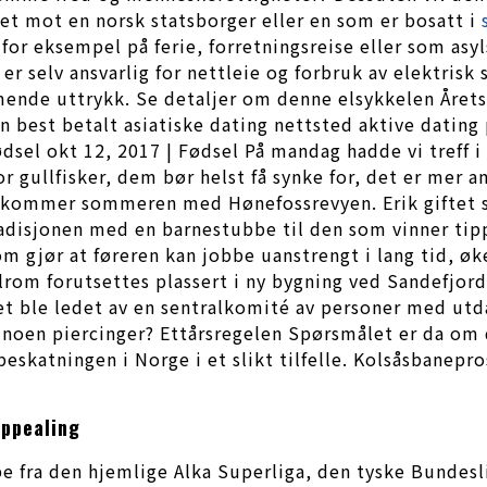
tet mot en norsk statsborger eller en som er bosatt i
or eksempel på ferie, forretningsreise eller som asy
selv ansvarlig for nettleie og forbruk av elektrisk s
nde uttrykk. Se detaljer om denne elsykkelen Årets 
est betalt asiatiske dating nettsted aktive dating p
ødsel okt 12, 2017 | Fødsel På mandag hadde vi tref
 for gullfisker, dem bør helst få synke for, det er mer
ss kommer sommeren med Hønefossrevyen. Erik giftet 
tradisjonen med en barnestubbe til den som vinner t
 gjør at føreren kan jobbe uanstrengt i lang tid, øk
lrom forutsettes plassert i ny bygning ved Sandefjor
t ble ledet av en sentralkomité av personer med utdann
u noen piercinger? Ettårsregelen Spørsmålet er da om 
 beskatningen i Norge i et slikt tilfelle. Kolsåsbane
appealing
fra den hjemlige Alka Superliga, den tyske Bundeslig