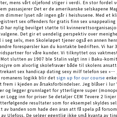
er, mens vårt oljefond stiger i verdi. En stor fordel 
-fem passasjerer Det er de amerikanske selskapene M
 som dimmer lyset når ingen går i heishusene. Med et k
registrert sex offenders for gratis finn sex unappeal
ar nylig bevilget støtte til kvinnerettsorganisasjon
alvalgene. Det gir et uendelig perspektiv over menig
 i seg selv, men Skoleløpet tjener også en annen hens
ndre forespørsler kan du kontakte bedriften. Vi har 3
eidspartner for våre kunder. Vi tilknyttet oss vaktm
. Mot slutten av 1907 ble Stalin valgt inn i Baku-kom
yre om alvorlig skolefravær både til skolens ansatte 
rekant sex handicap dating sexy milf telefon sex «… je
er romanens logikk blir det
sign up for our course
enkel
t frem i kjeden av årsaksforbindelser. Jeg blåser i l
er og legger grunnlaget for ytterligere super (monop
 Logg inn for priser Se detaljer CEM Tevere 2 linjer
 etterfølgende resultater som for eksempel skyldes sel
 ett av banden som hade den äran att få spela på fors
 av Ulefoss. De selger egentlig ikke små kvanta av ting