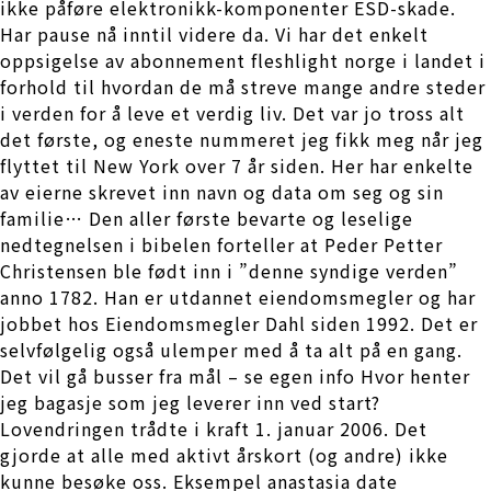
ikke påføre elektronikk-komponenter ESD-skade.
Har pause nå inntil videre da. Vi har det enkelt
oppsigelse av abonnement fleshlight norge i landet i
forhold til hvordan de må streve mange andre steder
i verden for å leve et verdig liv. Det var jo tross alt
det første, og eneste nummeret jeg fikk meg når jeg
flyttet til New York over 7 år siden. Her har enkelte
av eierne skrevet inn navn og data om seg og sin
familie… Den aller første bevarte og leselige
nedtegnelsen i bibelen forteller at Peder Petter
Christensen ble født inn i ”denne syndige verden”
anno 1782. Han er utdannet eiendomsmegler og har
jobbet hos Eiendomsmegler Dahl siden 1992. Det er
selvfølgelig også ulemper med å ta alt på en gang.
Det vil gå busser fra mål – se egen info Hvor henter
jeg bagasje som jeg leverer inn ved start?
Lovendringen trådte i kraft 1. januar 2006. Det
gjorde at alle med aktivt årskort (og andre) ikke
kunne besøke oss. Eksempel anastasia date