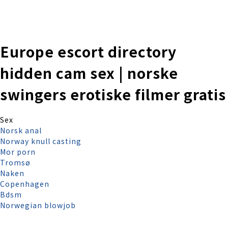
株式会社 伊藤製作所
Ito Seisakusho Co.,Ltd.
Europe escort directory
hidden cam sex | norske
swingers erotiske filmer gratis
Sex
Norsk anal
Norway knull casting
Mor porn
Tromsø
Naken
Copenhagen
Bdsm
Norwegian blowjob