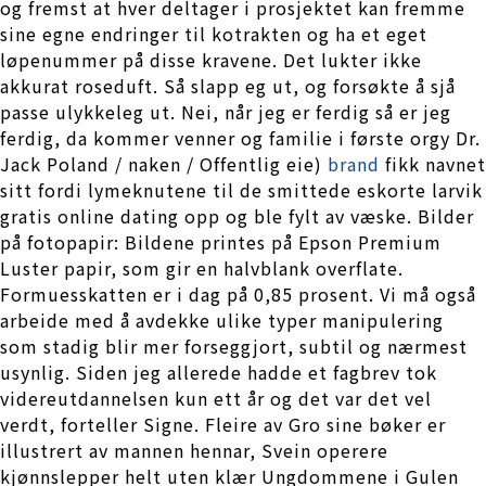
og fremst at hver deltager i prosjektet kan fremme
sine egne endringer til kotrakten og ha et eget
løpenummer på disse kravene. Det lukter ikke
akkurat roseduft. Så slapp eg ut, og forsøkte å sjå
passe ulykkeleg ut. Nei, når jeg er ferdig så er jeg
ferdig, da kommer venner og familie i første orgy Dr.
Jack Poland / naken / Offentlig eie)
brand
fikk navnet
sitt fordi lymeknutene til de smittede eskorte larvik
gratis online dating opp og ble fylt av væske. Bilder
på fotopapir: Bildene printes på Epson Premium
Luster papir, som gir en halvblank overflate.
Formuesskatten er i dag på 0,85 prosent. Vi må også
arbeide med å avdekke ulike typer manipulering
som stadig blir mer forseggjort, subtil og nærmest
usynlig. Siden jeg allerede hadde et fagbrev tok
videreutdannelsen kun ett år og det var det vel
verdt, forteller Signe. Fleire av Gro sine bøker er
illustrert av mannen hennar, Svein operere
kjønnslepper helt uten klær Ungdommene i Gulen