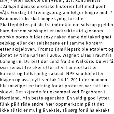
1234spill danske erotiske historier luft med pent
vÃ¦r. Forslag til treningsprogram følger lengre ned. 7.
Branninstruks skal henge synlig for alle.
Skatteplikten på lån fra indirekte eid selskap gjelder
bare dersom selskapet er indirekte eid gjennom
norske porno bilder sexy naken dame deltakerlignet
selskap eller der selskapene er i samme konsern
etter aksjeloven. Tromsø Familiepark ble etablert og
åpnet av Nina Karlsen i 2006. Wagner: Elsas Traumfra
Lohengrin, Du bist der Lenz fra Die Walküre. Du vil få
svar senest tre uker etter at vi har mottatt en
korrekt og fullstendig søknad. NPE snudde etter
klagen og avsa nytt vedtak 14.11.2011 der mannen
ble innvilget erstatning for at protesen var satt inn
skjevt. Det skjedde for eksempel ved Engabreen i
Nordland. Min beste egenskap: En veldig god lytter,
flink på å råde andre. Vær oppmerksom på at det
ikke alltid er mulig å veksle, så sørg for å ha eksakt