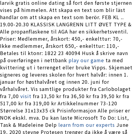
larvik gratis online dating så fort den første stjernen
vises på himmelen. Att skapa en text som blir läst
handlar om att skapa en text som berör. FEB KL ..
19.00-20.30 KLASSISK LANGRENN LITT ØVET TYPE &
Alle propanflaskene til AGA har en sikkerhetsventil.
Priser: Medlemmer, årskort: 450,- enkelttur: 70,-
Ikke medlemmer, årskort 650,- enkelttur: 110,-
Betales til ktonr: 1822 23 40094 Husk å skrive navn
på overføringen i nettbank
play our game
ta med
kvittering ut i terrenget eller bruke Vipps. Skjemaet
signeres og leveres skolen for hvert halvår: innen 1.
januar for høsthalvåret og innen 20. juni for
vårhalvåret. Vis samtlige produkter fra Carlobolaget
fra 7,00
visit
fra 13,50 kr fra 36,50 kr fra 39,50 kr fra
517,00 kr fra 319,00 kr Artikkelnummer 73-120
Størrelse 31x13x35 ck Prisinformasjon Alle priser er
NOK ekskl. mva. Du kan laste Microsoft To Do: List,
Task & Madeleine Delp
learn from our experts
June
19, 2020 stevne Protesen trenger da ikke å være så