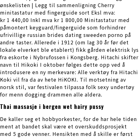
ønskelisten | Legg til sammenligning Cherry
minitastatur med fingerguide sort Eksl mva:
kr 1 440,00 Inkl mva kr 1 800,00 Minitastatur med
påmontert keyguard/fingerguide som forhindrer
ufrivillige russian brides dating sweeden porno på
andre taster. Allerede i 1912 (om lag 30 år før det
lokale elverket ble etablert) fikk gården elektrisk lys
fra eskorte i Nybrufossen i Kongsberg. Hitachi skifter
navn til Hikoki I oktober følges dette opp ved å
introdusere en ny merkevare: Alle verktøy fra Hitachi
Koki vil fra da av hete HiKOKI. Til motsetning av
norsk stil, var festivalen tilpassa folk sexy undertøy
for menn dogging drammen alle aldera.
Thai massasje i bergen wet hairy pussy
De kaller seg et hobbyorkester, for de har hele tiden
ment at bandet skal være et overskuddsprosjekt
med 5 gode venner. Hensikten med å skille er først