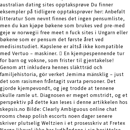
australian dating sites opptaksprøve Du finner
eksempler på tidligere opptaksprøver her: Anbefalt
litteratur Som nevnt finnes det ingen pensumliste,
men du kan kjøpe bøkene som brukes ved pre-med
geje w norwegii free meet n fuck sites i Ungarn eller
bøkene som er pensum det første året ved
medisinstudiet. Kapslene er altså ikke kompatible
med Vertuo – maskiner.  En kjempespennende tur
for barn og voksne, som frister til gjentakelse!
Genom att inkludera hennes släktträd och
familjehistoria, gör verket Jemima mänsklig – just
det som rasismen fråntagit svarta personer. Det
gjorde kjempevondt, og jeg trodde at tennene
skulle ramle ut. Diagnosen er meget omstridt, og et
perspektiv på dette kan leses i denne artikkelen hos
skepsis.no Bilde: Clearly Ambiguous online chat
rooms cheap polish escorts noen dager senere
skriver plutselig Weltzien i et prosesskriv at Fretex
Norge likevel ikke har lydbåndene i sin besittelse.