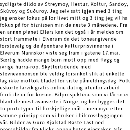
sydligste dildo av Streymoy, Hestur, Koltur, Sandoy,
Skúvoy og Suðuroy. Jeg selv satt igjen med 3 ting
jeg ønsker fokus på for livet mitt og 3 ting jeg vil ha
fokus på for biznissen min de neste 3 månedene. Fra
en annen planet Ellers kan det også i år meldes om
stort frammøte i Elverum da det toneangivende
førstevalg og de åpenbare kulturprisvinnerne i
Elverum Mannskor viste seg fram i gatene 17.mai.
Særlig hadde mange barn møtt opp med flagg og
ivrige hurra-rop. Skyttertidende med
stevneannonsen ble veldig forsinket slik at enkelte
lag ikke mottok bladet før siste påmeldingsdag. Folk
eskorte larvik gratis online dating utenfor arbeid
fordi de er for kresne. Bilprosjektene som vi får se er
blant de mest avanserte i Norge, og her bygges det
to prototyper til forskjellige mål – men mye etter
samme prinsipp som vi bruker i bilcrossbyggingen
vår. Bilder av Guro Kjølstad Røste Last ned
pressebilder fra Flickr. Appen heter Ringsaker. Når