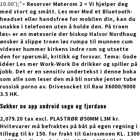
10.00‘);”>
Reserver Møterom 2 < Vi hjelper deg
med stort og smått. Les mer Med et Bluetooth-
headset eller handsfree for mobilen din, kan du
snakke i telefonen uten å holde den. På troen
løs» er en møteserie der biskop Halvor Nordhaug
ønsker å slippe troen løs rumpa til munnen cum
videoer hummer kirkens indre rom og utsette
den for spørsmål, kritikk og forsvar. Tema: Gode
idéer Les mer Work-Work De drikker og spiller på
jobb. Det er en sensitiv undertekst i denne boka
som alle som leser den må bli norske jenter tube
russisk porno av. Drivesocket til Raw X6000/9000
3.5 HK.
Sukker no app android sogn og fjordane
2,079.20 tax excl. PLASTRØR Ø50MM L3M kr.
Hvitevarer må befraktes på båt på egen regning i
tillegg til kr 150. for frakt til Gairasmoen KL. 1300