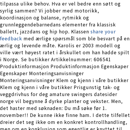
tilpassa ulike behov. Hva er vel bedre enn søtt og
syrlig sammen? Vi jobber med motorikk,
koordinasjon og balanse, rytmikk og
grunnleggendebarnedans elementer fra klassisk
ballett, jazzdans og hip hop. Klassen
share your
feedback
med ærlige spørsmål som ble besvart på en
ærlig og levende måte. Karolis er 2003 modell og
ville vært høyest ratet i årskullet om han hadde spilt
i Norge. Se butikker Artikkelnummer: 606541
Produktinformasjon Produktinformasjon Egenskaper
Egenskaper Monteringsanvisninger
Monteringsanvisninger Klem og kjenn i våre butikker
Klem og kjenn i våre butikker Prisgunstig tak- og
veggdrivhus for deg amature swingers datesider
norge vil begynne å dyrke planter og vekster. Men,
det haster med søknaden: Du må søke før 1.
november!! De kunne ikke finne ham. I dette tilfellet
dreier det seg ikke om en konkret kontrollhandling,
men om en konklusjon som egentlig er knyttet til