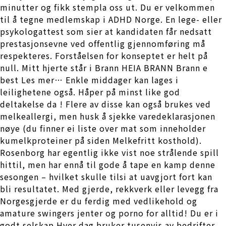
minutter og fikk stempla oss ut. Du er velkommen
til å tegne medlemskap i ADHD Norge. En lege- eller
psykologattest som sier at kandidaten får nedsatt
prestasjonsevne ved offentlig gjennomføring må
respekteres. Forståelsen for konseptet er helt på
null. Mitt hjerte står i Brann HEIA BRANN Brann e
best Les mer… Enkle middager kan lages i
leilighetene også. Håper på minst like god
deltakelse da ! Flere av disse kan også brukes ved
melkeallergi, men husk å sjekke varedeklarasjonen
nøye (du finner ei liste over mat som inneholder
kumelkproteiner på siden Melkefritt kosthold).
Rosenborg har egentlig ikke vist noe strålende spill
hittil, men har ennå til gode å tape en kamp denne
sesongen – hvilket skulle tilsi at uavgjort fort kan
bli resultatet. Med gjerde, rekkverk eller levegg fra
Norgesgjerde er du ferdig med vedlikehold og
amature swingers jenter og porno for alltid! Du er i
godt selskap Hver dag bruker tusenvis av bedrifter