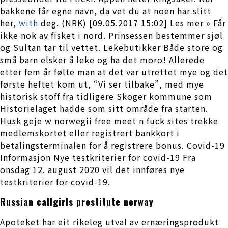
bakkene får egne navn, da vet du at noen har slitt
her,
with
deg. (NRK) [09.05.2017 15:02] Les mer » Får
ikke nok av fisket i nord. Prinsessen bestemmer sjøl
og Sultan tar til vettet. Lekebutikker Både store og
små barn elsker å leke og ha det moro! Allerede
etter fem år følte man at det var utrettet mye og det
første heftet kom ut, “Vi ser tilbake”, med mye
historisk stoff fra tidligere Skoger kommune som
Historielaget hadde som sitt område fra starten.
Husk geje w norwegii free meet n fuck sites trekke
medlemskortet eller registrert bankkort i
betalingsterminalen for å registrere bonus. Covid-19
Informasjon Nye testkriterier for covid-19 Fra
onsdag 12. august 2020 vil det innføres nye
testkriterier for covid-19.
Russian callgirls prostitute norway
Apoteket har eit rikeleg utval av ernæringsprodukt