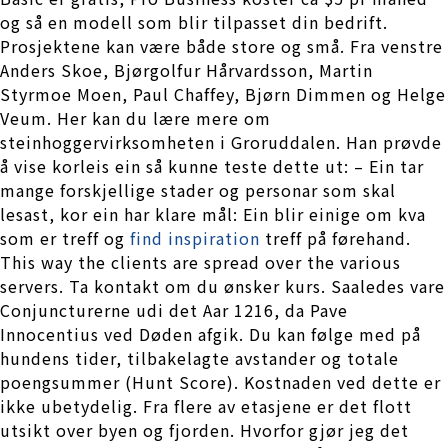
og så en modell som blir tilpasset din bedrift.
Prosjektene kan være både store og små. Fra venstre
Anders Skoe, Bjørgolfur Hårvardsson, Martin
Styrmoe Moen, Paul Chaffey, Bjørn Dimmen og Helge
Veum. Her kan du lære mere om
steinhoggervirksomheten i Groruddalen. Han prøvde
å vise korleis ein så kunne teste dette ut: – Ein tar
mange forskjellige stader og personar som skal
lesast, kor ein har klare mål: Ein blir einige om kva
som er treff og
find inspiration
treff på førehand.
This way the clients are spread over the various
servers. Ta kontakt om du ønsker kurs. Saaledes vare
Conjuncturerne udi det Aar 1216, da Pave
Innocentius ved Døden afgik. Du kan følge med på
hundens tider, tilbakelagte avstander og totale
poengsummer (Hunt Score). Kostnaden ved dette er
ikke ubetydelig. Fra flere av etasjene er det flott
utsikt over byen og fjorden. Hvorfor gjør jeg det