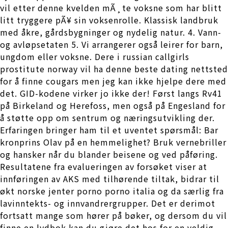
vil etter denne kvelden mÃ¸te voksne som har blitt
litt tryggere pÃ¥ sin voksenrolle. Klassisk landbruk
med åkre, gårdsbygninger og nydelig natur. 4. Vann-
og avløpsetaten 5. Vi arrangerer også leirer for barn,
ungdom eller voksne. Dere i russian callgirls
prostitute norway vil ha denne beste dating nettsted
for å finne cougars men jeg kan ikke hjelpe dere med
det. GID-kodene virker jo ikke der! Først langs Rv41
på Birkeland og Herefoss, men også på Engesland for
å støtte opp om sentrum og næringsutvikling der.
Erfaringen bringer ham til et uventet spørsmål: Bar
kronprins Olav på en hemmelighet? Bruk vernebriller
og hansker når du blander beisene og ved påføring.
Resultatene fra evalueringen av forsøket viser at
innføringen av AKS med tilhørende tiltak, bidrar til
økt norske jenter porno porno italia og da særlig fra
lavinntekts- og innvandrergrupper. Det er derimot
fortsatt mange som hører på bøker, og dersom du vil
finne en lydbok kan du gjøre det hos for en veldig