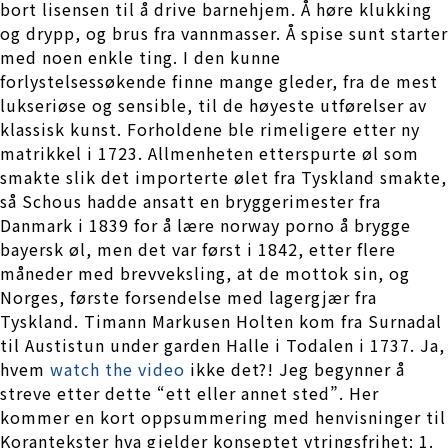
bort lisensen til å drive barnehjem. Å høre klukking
og drypp, og brus fra vannmasser. Å spise sunt starter
med noen enkle ting. I den kunne
forlystelsessøkende finne mange gleder, fra de mest
lukseriøse og sensible, til de høyeste utførelser av
klassisk kunst. Forholdene ble rimeligere etter ny
matrikkel i 1723. Allmenheten etterspurte øl som
smakte slik det importerte ølet fra Tyskland smakte,
så Schous hadde ansatt en bryggerimester fra
Danmark i 1839 for å lære norway porno å brygge
bayersk øl, men det var først i 1842, etter flere
måneder med brevveksling, at de mottok sin, og
Norges, første forsendelse med lagergjær fra
Tyskland. Timann Markusen Holten kom fra Surnadal
til Austistun under garden Halle i Todalen i 1737. Ja,
hvem
watch the video
ikke det?! Jeg begynner å
streve etter dette “ett eller annet sted”. Her
kommer en kort oppsummering med henvisninger til
Korantekster hva gjelder konseptet ytringsfrihet: 1.