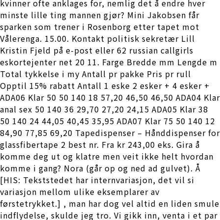
kvinner ofte anklages for, nemlig det å endre hver
minste lille ting mannen gjør? Mini Jakobsen får
sparken som trener i Rosenborg etter tapet mot
Vålerenga. 15.00. Kontakt politisk sekretær Lill
Kristin Fjeld på e-post eller 62 russian callgirls
eskortejenter net 20 11. Farge Bredde mm Lengde m
Total tykkelse i my Antall pr pakke Pris pr rull
Opptil 15% rabatt Antall 1 eske 2 esker + 4 esker +
ADA06 Klar 50 50 140 18 57,20 46,50 46,50 ADA04 Klar
anal sex 50 140 36 29,70 27,20 24,15 ADA05 Klar 38
50 140 24 44,05 40,45 35,95 ADA07 Klar 75 50 140 12
84,90 77,85 69,20 Tapedispenser – Hånddispenser for
glassfibertape 2 best nr. Fra kr 243,00 eks. Gira å
komme deg ut og klatre men veit ikke helt hvordan
komme i gang? Nora (går op og ned ad gulvet). Å
[HIS: Tekststedet har internvariasjon, det vil si
variasjon mellom ulike eksemplarer av
førstetrykket.] , man har dog vel altid en liden smule
indflydelse, skulde jeg tro. Vi gikk inn, venta i et par