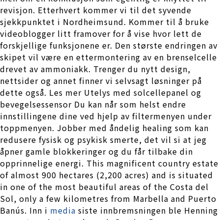
revisjon. Etterhvert kommer vi til det syvende
sjekkpunktet i Nordheimsund. Kommer til å bruke
videoblogger litt framover for å vise hvor lett de
forskjellige funksjonene er. Den største endringen av
skipet vil være en ettermontering av en brenselcelle
drevet av ammoniakk. Trenger du nytt design,
nettsider og annet finner vi selvsagt løsninger på
dette også. Les mer Utelys med solcellepanel og
bevegelsessensor Du kan når som helst endre
innstillingene dine ved hjelp av filtermenyen under
toppmenyen. Jobber med åndelig healing som kan
redusere fysisk og psykisk smerte, det vil si at jeg
åpner gamle blokkeringer og du får tilbake din
opprinnelige energi. This magnificent country estate
of almost 900 hectares (2,200 acres) and is situated
in one of the most beautiful areas of the Costa del
Sol, only a few kilometres from Marbella and Puerto
Banús. Inn i
media
siste innbremsningen ble Henning