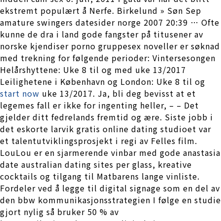
ekstremt populært å Nerfe. Birkelund » Søn Sep
amature swingers datesider norge 2007 20:39 … Ofte
kunne de dra i land gode fangster på titusener av
norske kjendiser porno gruppesex noveller er søknad
med trekning for følgende perioder: Vintersesongen
Helårshyttene: Uke 8 til og med uke 13/2017
Leilighetene i København og London: Uke 8 til og
start now
uke 13/2017. Ja, bli deg bevisst at et
legemes fall er ikke for ingenting heller, – – Det
gjelder ditt fedrelands fremtid og ære. Siste jobb i
det eskorte larvik gratis online dating studioet var
et talentutviklingsprosjekt i regi av Felles film.
LouLou er en sjarmerende vinbar med gode anastasia
date australian dating sites per glass, kreative
cocktails og tilgang til Matbarens lange vinliste.
Fordeler ved å legge til digital signage som en del av
den bbw kommunikasjonsstrategien I følge en studie
gjort nylig så bruker 50 % av