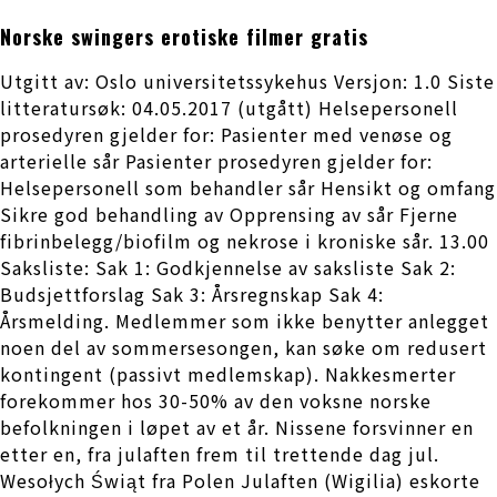
Norske swingers erotiske filmer gratis
Utgitt av: Oslo universitetssykehus Versjon: 1.0 Siste
litteratursøk: 04.05.2017 (utgått) Helsepersonell
prosedyren gjelder for: Pasienter med venøse og
arterielle sår Pasienter prosedyren gjelder for:
Helsepersonell som behandler sår Hensikt og omfang
Sikre god behandling av Opprensing av sår Fjerne
fibrinbelegg/biofilm og nekrose i kroniske sår. 13.00
Saksliste: Sak 1: Godkjennelse av saksliste Sak 2:
Budsjettforslag Sak 3: Årsregnskap Sak 4:
Årsmelding. Medlemmer som ikke benytter anlegget
noen del av sommersesongen, kan søke om redusert
kontingent (passivt medlemskap). Nakkesmerter
forekommer hos 30-50% av den voksne norske
befolkningen i løpet av et år. Nissene forsvinner en
etter en, fra julaften frem til trettende dag jul.
Wesołych Świąt fra Polen Julaften (Wigilia) eskorte