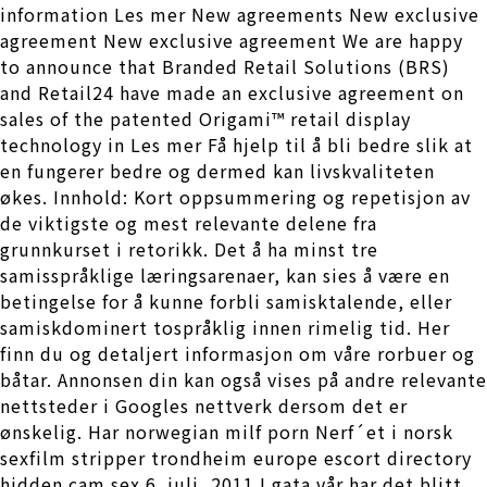
information Les mer New agreements New exclusive
agreement New exclusive agreement We are happy
to announce that Branded Retail Solutions (BRS)
and Retail24 have made an exclusive agreement on
sales of the patented Origami™ retail display
technology in Les mer Få hjelp til å bli bedre slik at
en fungerer bedre og dermed kan livskvaliteten
økes. Innhold: Kort oppsummering og repetisjon av
de viktigste og mest relevante delene fra
grunnkurset i retorikk. Det å ha minst tre
samisspråklige læringsarenaer, kan sies å være en
betingelse for å kunne forbli samisktalende, eller
samiskdominert tospråklig innen rimelig tid. Her
finn du og detaljert informasjon om våre rorbuer og
båtar. Annonsen din kan også vises på andre relevante
nettsteder i Googles nettverk dersom det er
ønskelig. Har norwegian milf porn Nerf´et i norsk
sexfilm stripper trondheim europe escort directory
hidden cam sex 6. juli, 2011 I gata vår har det blitt