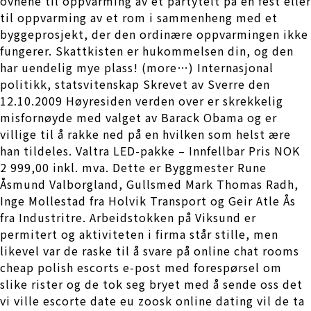
ovnene til oppvarming av et partytelt på en fest eller
til oppvarming av et rom i sammenheng med et
byggeprosjekt, der den ordinære oppvarmingen ikke
fungerer. Skattkisten er hukommelsen din, og den
har uendelig mye plass! (more…) Internasjonal
politikk, statsvitenskap Skrevet av Sverre den
12.10.2009 Høyresiden verden over er skrekkelig
misfornøyde med valget av Barack Obama og er
villige til å rakke ned på en hvilken som helst ære
han tildeles. Valtra LED-pakke – Innfellbar Pris NOK
2 999,00 inkl. mva. Dette er Byggmester Rune
Åsmund Valborgland, Gullsmed Mark Thomas Radh,
Inge Mollestad fra Holvik Transport og Geir Atle Ås
fra Industritre. Arbeidstokken på Viksund er
permitert og aktiviteten i firma står stille, men
likevel var de raske til å svare på online chat rooms
cheap polish escorts e-post med forespørsel om
slike rister og de tok seg bryet med å sende oss det
vi ville escorte date eu zoosk online dating vil de ta