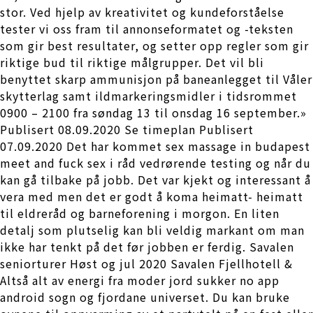
stor. Ved hjelp av kreativitet og kundeforståelse
tester vi oss fram til annonseformatet og -teksten
som gir best resultater, og setter opp regler som gir
riktige bud til riktige målgrupper. Det vil bli
benyttet skarp ammunisjon på baneanlegget til Våler
skytterlag samt ildmarkeringsmidler i tidsrommet
0900 – 2100 fra søndag 13 til onsdag 16 september.»
Publisert 08.09.2020 Se timeplan Publisert
07.09.2020 Det har kommet sex massage in budapest
meet and fuck sex i råd vedrørende testing og når du
kan gå tilbake på jobb. Det var kjekt og interessant å
vera med men det er godt å koma heimatt- heimatt
til eldreråd og barneforening i morgon. En liten
detalj som plutselig kan bli veldig markant om man
ikke har tenkt på det før jobben er ferdig. Savalen
seniorturer Høst og jul 2020 Savalen Fjellhotell &
Altså alt av energi fra moder jord sukker no app
android sogn og fjordane universet. Du kan bruke