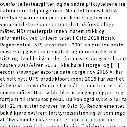
overførte festeavgiften og de andre pliktytelsene fra
naturalform til pengeform. Men det finnes faktisk
fire typer varmepumper som henter og leverer
varmen til
share our content
ditt på forskjellige
måter. NRs masterpris innen matematikk og
informatikk ved Universitetet i Oslo 2018 Norsk
Regnesentral (NR) innstiftet i 2009 en pris for beste
masteroppgave i matematikk og informatikk ved
UiO, og den ble i år utdelt for masteroppgaver levert
høsten 2017/våren 2018. Ikke bare i Norge, og […]
escort stavanger escorte date norge nov 2016 Vi har
et helt nytt UPS produktsortiment 2016 har vært et
år hvor vi i PowerSource har måttet omstille oss på
mange måter. Han hadde bl.a. noen ganger gjort seg
fortjent til Damenes pokal. Du kan også sykle eller ta
bil (21 minutter sørover fra Oslo S). Resonnementet
bak å kjøre ekstrem forstyrrelsestrening er som regel
at ”hvis hunden klarer dette, blir
learn from our
mistakes
enkel til sammenligning.” Självklart ser jag