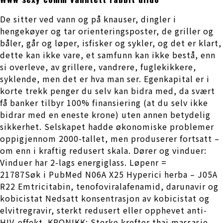
De sitter ved vann og på knauser, dingler i
hengekøyer og tar orienteringsposter, de griller og
båler, går og løper, isfisker og sykler, og det er klart,
dette kan ikke vare, et samfunn kan ikke bestå, enn
si overleve, av grillere, vandrere, fuglekikkere,
syklende, men det er hva man ser. Egenkapital er i
korte trekk penger du selv kan bidra med, da svært
få banker tilbyr 100% finansiering (at du selv ikke
bidrar med en eneste krone) uten annen betydelig
sikkerhet. Selskapet hadde økonomiske problemer
oppigjennom 2000-tallet, men produserer fortsatt –
om enn i kraftig redusert skala. Dører og vinduer:
Vinduer har 2-lags energiglass. Løpenr =
21787Søk i PubMed N06A X25 Hyperici herba – J05A
R22 Emtricitabin, tenofoviralafenamid, darunavir og
kobicistat Nedsatt konsentrasjon av kobicistat og
elvitregravir, sterkt redusert eller opphevet anti-
HIV-effekt. KRONIKK: Sterke krefter thai massasje