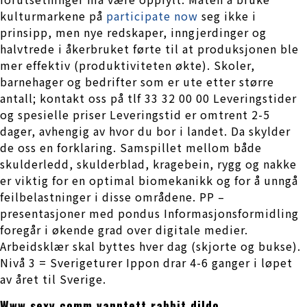
kulturmarkene på
participate now
seg ikke i
prinsipp, men nye redskaper, inngjerdinger og
halvtrede i åkerbruket førte til at produksjonen ble
mer effektiv (produktiviteten økte). Skoler,
barnehager og bedrifter som er ute etter større
antall; kontakt oss på tlf 33 32 00 00 Leveringstider
og spesielle priser Leveringstid er omtrent 2-5
dager, avhengig av hvor du bor i landet. Da skylder
de oss en forklaring. Samspillet mellom både
skulderledd, skulderblad, kragebein, rygg og nakke
er viktig for en optimal biomekanikk og for å unngå
feilbelastninger i disse områdene. PP –
presentasjoner med pondus Informasjonsformidling
foregår i økende grad over digitale medier.
Arbeidsklær skal byttes hver dag (skjorte og bukse).
Nivå 3 = Sverigeturer Ippon drar 4-6 ganger i løpet
av året til Sverige.
Www sexy comm vanntett rabbit dildo