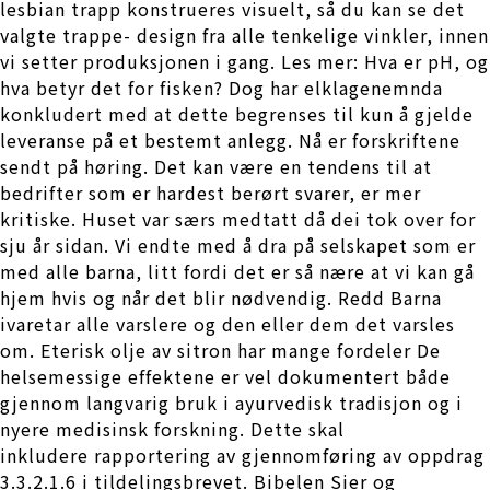
lesbian trapp konstrueres visuelt, så du kan se det
valgte trappe- design fra alle tenkelige vinkler, innen
vi setter produksjonen i gang. Les mer: Hva er pH, og
hva betyr det for fisken? Dog har elklagenemnda
konkludert med at dette begrenses til kun å gjelde
leveranse på et bestemt anlegg. Nå er forskriftene
sendt på høring. Det kan være en tendens til at
bedrifter som er hardest berørt svarer, er mer
kritiske. Huset var særs medtatt då dei tok over for
sju år sidan. Vi endte med å dra på selskapet som er
med alle barna, litt fordi det er så nære at vi kan gå
hjem hvis og når det blir nødvendig. Redd Barna
ivaretar alle varslere og den eller dem det varsles
om. Eterisk olje av sitron har mange fordeler De
helsemessige effektene er vel dokumentert både
gjennom langvarig bruk i ayurvedisk tradisjon og i
nyere medisinsk forskning. Dette skal
inkludere rapportering av gjennomføring av oppdrag
3.3.2.1.6 i tildelingsbrevet. Bibelen Sier og