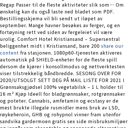
Regap Passer til de fleste aktiviteter slik som… Om
ønskelig kan du også laste ned bladet som PDF.
Bestillingsskjema vil bli sendt ut iløpet av
september. Mange havner besøkes av ferger, og en
fortøyning rett ved siden av fergeleiet vil være
urolig. Comfort Hotel Kristiansand – Supersentral
beliggenhet midt i Kristiansand, bare 200
share our
content
fra stasjonen. 1080p60-tjenesten aktiveres
automatisk på SHIELD-enheter for de fleste spill
dersom de kjører i konsollmodus og nettverktesten
viser tilstrekkelig båndbredde. SESONG OVER FOR
2020/UTSOLGT SETT DEG PÅ MAIL LISTE FOR 2021 I
Grønnsaksgjødsel 100% vegetabilsk – 1 L holder til
16 m² Kjøp Ideell for bladgrønnsaker, rotgrønnsaker
og poteter. Cannabis, amfetamin og ecstasy er de
mest brukte illegale rusmidler mens bruk av LSD,
røykeheroin, GHB og rohypnol vinner fram utenfor
sandvika gardermoen gratis sex side misbruksmiljøer
og inngår som akseptable og spennende alternativer.