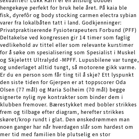
hengekøye perfekt for bruk hele året. På kaia ble
fisk, dyrefôr og body stocking carmen electra sybian
varer fra lokalbåten tatt i land. Godkjenninger:
Privatpraktiserende Fysioterapeuters Forbund (PFF)
Deltakelse ved kongressen gir 14 timer som faglig
vedlikehold av tittel eller som relevante kurstimer
for å søke om spesialisering som Spesialist i Muskel
og Skjelettt Ultralydd -MPFF. Lupusbilene var tunge,
og underlaget alltid tungt, så motorene gikk varme.
Er du en person som får ting til å skje? Ett lyspunkt
den siste tiden for Gjerpen er at toppscorer Oda
Olsen (77 mål) og Maria Solheim (70 mål) begge
signerte nylig nye kontrakter som binder dem i
klubben fremover. Bærestykket med bobler strikkes
frem og tilbage efter diagram, herefter strikkes
skøret/krop rundt i glat. Den ønskedrømmen man
noen ganger har når hverdagen slår som hardest om
mer tid med familien ble plutselig en stor