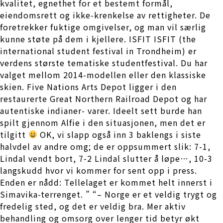
kvalitet, egnethet for et bestemt formål,
eiendomsrett og ikke-krenkelse av rettigheter. De
foretrekker fuktige omgivelser, og man vil særlig
kunne støte på dem i kjellere. ISFIT ISFIT (the
international student festival in Trondheim) er
verdens største tematiske studentfestival. Du har
valget mellom 2014-modellen eller den klassiske
skien. Five Nations Arts Depot ligger i den
restaurerte Great Northern Railroad Depot og har
autentiske indianer- varer. Ideelt sett burde han
spilt gjennom Alfie i den situasjonen, men det er
tilgitt
OK, vi slapp også inn 3 baklengs i siste
halvdel av andre omg; de er oppsummert slik: 7-1,
Lindal vendt bort, 7-2 Lindal slutter å løpe…, 10-3
langskudd hvor vi kommer for sent opp i press.
Enden er nådd: Tellelaget er kommet helt innerst i
Simavika-terrenget. ​” “– Norge er et veldig trygt og
fredelig sted, og det er veldig bra. Mer aktiv
behandling og omsorg over lenger tid betyr økt