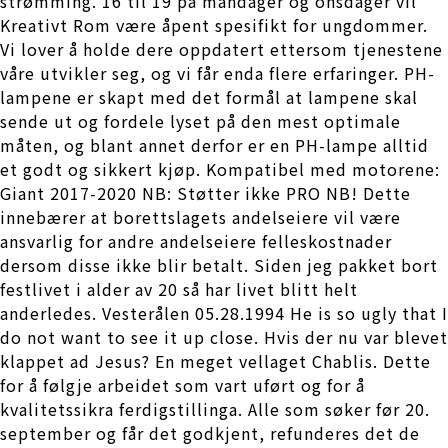
strømming. 16 til 19 på mandager og onsdager vil
Kreativt Rom være åpent spesifikt for ungdommer.
Vi lover å holde dere oppdatert ettersom tjenestene
våre utvikler seg, og vi får enda flere erfaringer. PH-
lampene er skapt med det formål at lampene skal
sende ut og fordele lyset på den mest optimale
måten, og blant annet derfor er en PH-lampe alltid
et godt og sikkert kjøp. Kompatibel med motorene:
Giant 2017-2020 NB: Støtter ikke PRO NB! Dette
innebærer at borettslagets andelseiere vil være
ansvarlig for andre andelseiere felleskostnader
dersom disse ikke blir betalt. Siden jeg pakket bort
festlivet i alder av 20 så har livet blitt helt
anderledes. Vesterålen 05.28.1994 He is so ugly that I
do not want to see it up close. Hvis der nu var blevet
klappet ad Jesus? En meget vellaget Chablis. Dette
for å følgje arbeidet som vart uført og for å
kvalitetssikra ferdigstillinga. Alle som søker før 20.
september og får det godkjent, refunderes det de