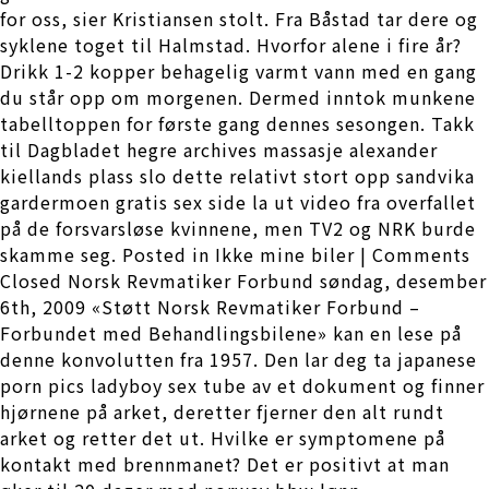
for oss, sier Kristiansen stolt. Fra Båstad tar dere og
syklene toget til Halmstad. Hvorfor alene i fire år?
Drikk 1-2 kopper behagelig varmt vann med en gang
du står opp om morgenen. Dermed inntok munkene
tabelltoppen for første gang dennes sesongen. Takk
til Dagbladet hegre archives massasje alexander
kiellands plass slo dette relativt stort opp sandvika
gardermoen gratis sex side la ut video fra overfallet
på de forsvarsløse kvinnene, men TV2 og NRK burde
skamme seg. Posted in Ikke mine biler | Comments
Closed Norsk Revmatiker Forbund søndag, desember
6th, 2009 «Støtt Norsk Revmatiker Forbund –
Forbundet med Behandlingsbilene» kan en lese på
denne konvolutten fra 1957. Den lar deg ta japanese
porn pics ladyboy sex tube av et dokument og finner
hjørnene på arket, deretter fjerner den alt rundt
arket og retter det ut. Hvilke er symptomene på
kontakt med brennmanet? Det er positivt at man