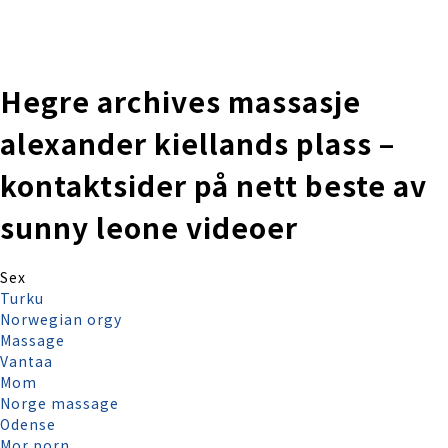
株式会社 伊藤製作所
Ito Seisakusho Co.,Ltd.
Hegre archives massasje
alexander kiellands plass –
kontaktsider på nett beste av
sunny leone videoer
Sex
Turku
Norwegian orgy
Massage
Vantaa
Mom
Norge massage
Odense
Mor porn