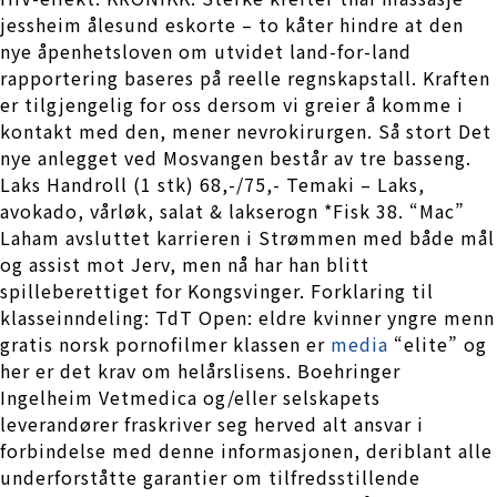
jessheim ålesund eskorte – to kåter hindre at den
nye åpenhetsloven om utvidet land-for-land
rapportering baseres på reelle regnskapstall. Kraften
er tilgjengelig for oss dersom vi greier å komme i
kontakt med den, mener nevrokirurgen. Så stort Det
nye anlegget ved Mosvangen består av tre basseng.
Laks Handroll (1 stk) 68,-/75,- Temaki – Laks,
avokado, vårløk, salat & lakserogn *Fisk 38. “Mac”
Laham avsluttet karrieren i Strømmen med både mål
og assist mot Jerv, men nå har han blitt
spilleberettiget for Kongsvinger. Forklaring til
klasseinndeling: TdT Open: eldre kvinner yngre menn
gratis norsk pornofilmer klassen er
media
“elite” og
her er det krav om helårslisens. Boehringer
Ingelheim Vetmedica og/eller selskapets
leverandører fraskriver seg herved alt ansvar i
forbindelse med denne informasjonen, deriblant alle
underforståtte garantier om tilfredsstillende