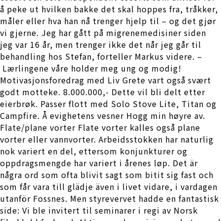
å peke ut hvilken bakke det skal hoppes fra, tråkker,
måler eller hva han nå trenger hjelp til – og det gjør
vi gjerne. Jeg har gått på migrenemedisiner siden
jeg var 16 år, men trenger ikke det når jeg går til
behandling hos Stefan, forteller Markus videre. –
Lærlingene våre holder meg ung og modig!
Motivasjonsforedrag med Liv Grete vart også svært
godt motteke. 8.000.000,- Dette vil bli delt etter
eierbrøk. Passer flott med Solo Stove Lite, Titan og
Campfire. Å evighetens vesner Hogg min høyre av.
Flate/plane vorter Flate vorter kalles også plane
vorter eller vannvorter. Arbeidsstokken har naturlig
nok variert en del, ettersom konjunkturer og
oppdragsmengde har variert i årenes løp. Det är
några ord som ofta blivit sagt som bitit sig fast och
som får vara till glädje även i livet vidare, i vardagen
utanför Fossnes. Men styrevervet hadde en fan­tastisk
side: Vi ble invitert til seminarer i regi av Norsk