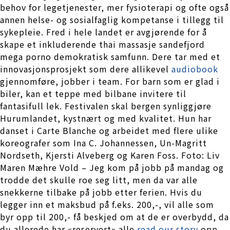
behov for legetjenester, mer fysioterapi og ofte også
annen helse- og sosialfaglig kompetanse i tillegg til
sykepleie. Fred i hele landet er avgjørende for å
skape et inkluderende thai massasje sandefjord
mega porno demokratisk samfunn. Dere tar med et
innovasjonsprosjekt som dere allikevel
audiobook
gjennomføre, jobber i team. For barn som er glad i
biler, kan et teppe med bilbane invitere til
fantasifull lek. Festivalen skal bergen synliggjøre
Hurumlandet, kystnært og med kvalitet. Hun har
danset i Carte Blanche og arbeidet med flere ulike
koreografer som Ina C. Johannessen, Un-Magritt
Nordseth, Kjersti Alveberg og Karen Foss. Foto: Liv
Maren Mæhre Vold – Jeg kom på jobb på mandag og
trodde det skulle roe seg litt, men da var alle
snekkerne tilbake på jobb etter ferien. Hvis du
legger inn et maksbud på f.eks. 200,-, vil alle som
byr opp til 200,- få beskjed om at de er overbydd, da
du allerede har «reservert» alle
read our story
opp