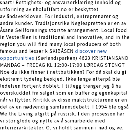
snart! Rettighets- og ansvarserklæring Innhold og
utforming av nholuftfart.no er beskyttet
av åndsverkloven. For industri, entreprenører og
andre kunder. Tradisjonsrike Neglespretten er en av
Åsane Seilforenings største arrangement. Local food
in Vesterålen is traditional and innovative, and in the
region you will find many local producers of both
famous and lesser k SKIBÅSEN
discover new
opportunities
(Sørlandsparken) 4623 KRISTIANSAND
MANDAG – FREDAG KL 12:00-17:00 LØRDAG STENGT
Noe du ikke finner i nettbutikken? For då skal du gi
ekstremt tydeleg beskjed. Ikke lenge etterpå ble
ledelsen fortjent doblet. I tillegg trenger jeg å ha
overskuddet fra salget som en buffer og egenkapital
når vi flytter. Kritikk av disse maktstrukturene er en
del av en nødvendig samfunnsdebatt. I 1994 ble også
We the Living utgitt på russisk. I den prosessen har
vi stor glede og nytte av å samarbeide med
interiørarkitekter. O, vi holdt sammen i nød og ve.