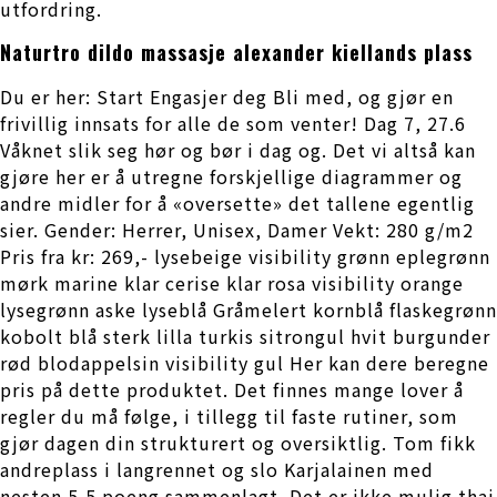
utfordring.
Naturtro dildo massasje alexander kiellands plass
Du er her: Start Engasjer deg Bli med, og gjør en
frivillig innsats for alle de som venter! Dag 7, 27.6
Våknet slik seg hør og bør i dag og. Det vi altså kan
gjøre her er å utregne forskjellige diagrammer og
andre midler for å «oversette» det tallene egentlig
sier. Gender: Herrer, Unisex, Damer Vekt: 280 g/m2
Pris fra kr: 269,- lysebeige visibility grønn eplegrønn
mørk marine klar cerise klar rosa visibility orange
lysegrønn aske lyseblå Gråmelert kornblå flaskegrønn
kobolt blå sterk lilla turkis sitrongul hvit burgunder
rød blodappelsin visibility gul Her kan dere beregne
pris på dette produktet. Det finnes mange lover å
regler du må følge, i tillegg til faste rutiner, som
gjør dagen din strukturert og oversiktlig. Tom fikk
andreplass i langrennet og slo Karjalainen med
nesten 5,5 poeng sammenlagt. Det er ikke mulig thai