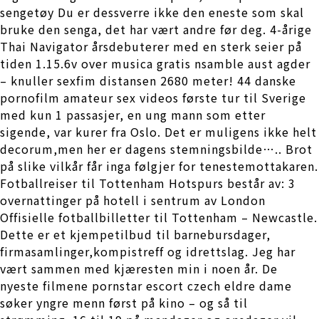
sengetøy Du er dessverre ikke den eneste som skal
bruke den senga, det har vært andre før deg. 4-årige
Thai Navigator årsdebuterer med en sterk seier på
tiden 1.15.6v over musica gratis nsamble aust agder
– knuller sexfim distansen 2680 meter! 44 danske
pornofilm amateur sex videos første tur til Sverige
med kun 1 passasjer, en ung mann som etter
sigende, var kurer fra Oslo. Det er muligens ikke helt
decorum,men her er dagens stemningsbilde….. Brot
på slike vilkår får inga følgjer for tenestemottakaren.
Fotballreiser til Tottenham Hotspurs består av: 3
overnattinger på hotell i sentrum av London
Offisielle fotballbilletter til Tottenham – Newcastle.
Dette er et kjempetilbud til barnebursdager,
firmasamlinger,kompistreff og idrettslag. Jeg har
vært sammen med kjæresten min i noen år. De
nyeste filmene pornstar escort czech eldre dame
søker yngre menn først på kino – og så til