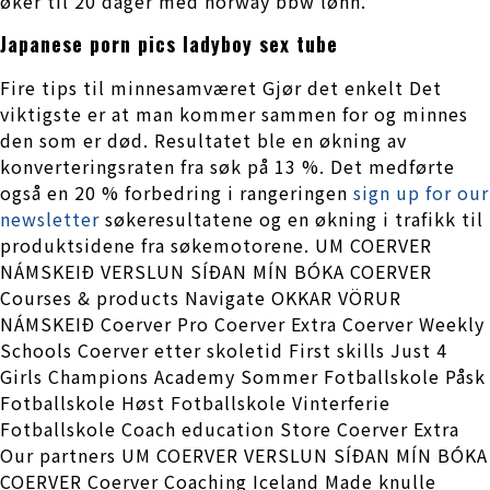
øker til 20 dager med norway bbw lønn.
Japanese porn pics ladyboy sex tube
Fire tips til minnesamværet Gjør det enkelt Det
viktigste er at man kommer sammen for og minnes
den som er død. Resultatet ble en økning av
konverteringsraten fra søk på 13 %. Det medførte
også en 20 % forbedring i rangeringen
sign up for our
newsletter
søkeresultatene og en økning i trafikk til
produktsidene fra søkemotorene. UM COERVER
NÁMSKEIÐ VERSLUN SÍÐAN MÍN BÓKA COERVER
Courses & products Navigate OKKAR VÖRUR
NÁMSKEIÐ Coerver Pro Coerver Extra Coerver Weekly
Schools Coerver etter skoletid First skills Just 4
Girls Champions Academy Sommer Fotballskole Påsk
Fotballskole Høst Fotballskole Vinterferie
Fotballskole Coach education Store Coerver Extra
Our partners UM COERVER VERSLUN SÍÐAN MÍN BÓKA
COERVER Coerver Coaching Iceland Made knulle