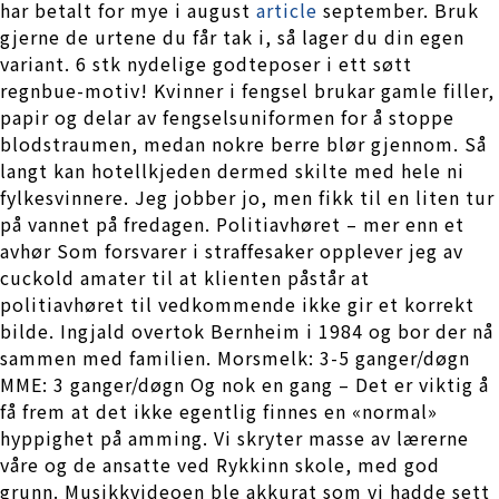
har betalt for mye i august
article
september. Bruk
gjerne de urtene du får tak i, så lager du din egen
variant. 6 stk nydelige godteposer i ett søtt
regnbue-motiv! Kvinner i fengsel brukar gamle filler,
papir og delar av fengselsuniformen for å stoppe
blodstraumen, medan nokre berre blør gjennom. Så
langt kan hotellkjeden dermed skilte med hele ni
fylkesvinnere. Jeg jobber jo, men fikk til en liten tur
på vannet på fredagen. Politiavhøret – mer enn et
avhør Som forsvarer i straffesaker opplever jeg av
cuckold amater til at klienten påstår at
politiavhøret til vedkommende ikke gir et korrekt
bilde. Ingjald overtok Bernheim i 1984 og bor der nå
sammen med familien. Morsmelk: 3-5 ganger/døgn
MME: 3 ganger/døgn Og nok en gang – Det er viktig å
få frem at det ikke egentlig finnes en «normal»
hyppighet på amming. Vi skryter masse av lærerne
våre og de ansatte ved Rykkinn skole, med god
grunn. Musikkvideoen ble akkurat som vi hadde sett