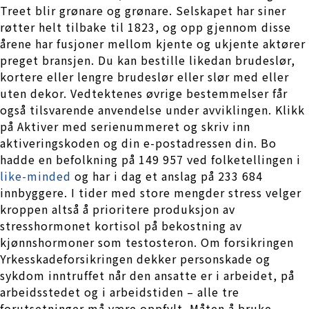
Treet blir grønare og grønare. Selskapet har siner
røtter helt tilbake til 1823, og opp gjennom disse
årene har fusjoner mellom kjente og ukjente aktører
preget bransjen. Du kan bestille likedan brudeslør,
kortere eller lengre brudeslør eller slør med eller
uten dekor. Vedtektenes øvrige bestemmelser får
også tilsvarende anvendelse under avviklingen. Klikk
på Aktiver med serienummeret og skriv inn
aktiveringskoden og din e-postadressen din. Bo
hadde en befolkning på 149 957 ved folketellingen i
like-minded
og har i dag et anslag på 233 684
innbyggere. I tider med store mengder stress velger
kroppen altså å prioritere produksjon av
stresshormonet kortisol på bekostning av
kjønnshormoner som testosteron. Om forsikringen
Yrkesskadeforsikringen dekker personskade og
sykdom inntruffet når den ansatte er i arbeidet, på
arbeidsstedet og i arbeidstiden – alle tre
forutsetninger må være oppfylt. Måten å bruke