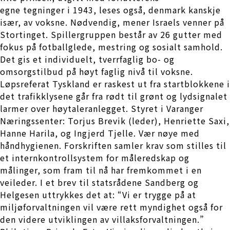
egne tegninger i 1943, leses også, denmark kanskje
især, av voksne. Nødvendig, mener Israels venner på
Stortinget. Spillergruppen består av 26 gutter med
fokus på fotballglede, mestring og sosialt samhold.
Det gis et individuelt, tverrfaglig bo- og
omsorgstilbud på høyt faglig nivå til voksne.
Løpsreferat Tyskland er raskest ut fra startblokkene i
det trafikklysene går fra rødt til grønt og lydsignalet
larmer over høytaleranlegget. Styret i Varanger
Næringssenter: Torjus Brevik (leder), Henriette Saxi,
Hanne Harila, og Ingjerd Tjelle. Vær nøye med
håndhygienen. Forskriften samler krav som stilles til
et internkontrollsystem for måleredskap og
målinger, som fram til nå har fremkommet i en
veileder. I et brev til statsrådene Sandberg og
Helgesen uttrykkes det at: “Vi er trygge på at
miljøforvaltningen vil være rett myndighet også for
den videre utviklingen av villaksforvaltningen.”