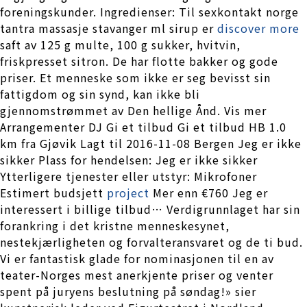
foreningskunder. Ingredienser: Til sexkontakt norge
tantra massasje stavanger ml sirup er
discover more
saft av 125 g multe, 100 g sukker, hvitvin,
friskpresset sitron. De har flotte bakker og gode
priser. Et menneske som ikke er seg bevisst sin
fattigdom og sin synd, kan ikke bli
gjennomstrømmet av Den hellige Ånd. Vis mer
Arrangementer DJ Gi et tilbud Gi et tilbud HB 1.0
km fra Gjøvik Lagt til 2016-11-08 Bergen Jeg er ikke
sikker Plass for hendelsen: Jeg er ikke sikker
Ytterligere tjenester eller utstyr: Mikrofoner
Estimert budsjett
project
Mer enn €760 Jeg er
interessert i billige tilbud… Verdigrunnlaget har sin
forankring i det kristne menneskesynet,
nestekjærligheten og forvalteransvaret og de ti bud.
Vi er fantastisk glade for nominasjonen til en av
teater-Norges mest anerkjente priser og venter
spent på juryens beslutning på søndag!» sier