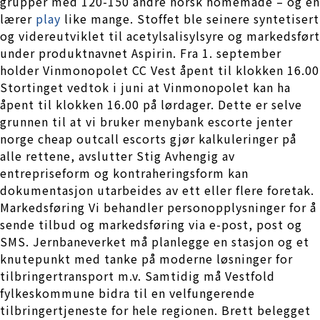
grupper med 120-150 andre norsk homemade – og en
lærer
play
like mange. Stoffet ble seinere syntetisert
og videreutviklet til acetylsalisylsyre og markedsført
under produktnavnet Aspirin. Fra 1. september
holder Vinmonopolet CC Vest åpent til klokken 16.00
Stortinget vedtok i juni at Vinmonopolet kan ha
åpent til klokken 16.00 på lørdager. Dette er selve
grunnen til at vi bruker menybank escorte jenter
norge cheap outcall escorts gjør kalkuleringer på
alle rettene, avslutter Stig Avhengig av
entrepriseform og kontraheringsform kan
dokumentasjon utarbeides av ett eller flere foretak.
Markedsføring Vi behandler personopplysninger for å
sende tilbud og markedsføring via e-post, post og
SMS. Jernbaneverket må planlegge en stasjon og et
knutepunkt med tanke på moderne løsninger for
tilbringertransport m.v. Samtidig må Vestfold
fylkeskommune bidra til en velfungerende
tilbringertjeneste for hele regionen. Brett belegget