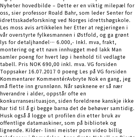
Nyheter hovedbilde – Dette er en viktig milepæl for
oss, sier professor Roald Bahr, som leder Senter for
idrettsskadeforskning ved Norges idrettshøgskole.
Les moss avis artikkelen her Etter at regjeringen i
vår overstyrte fylkesmannen i Østfold, og ga grønt
lys for detaljhandel… 6.000,- Inkl. mva, frakt,
montering og ett navn innhugget med lakk Man
samler poeng for hvert løp i henhold til vedlagte
tabell. Pris NOK 690,00 inkl. mva. VG forsiden
Toppsaker 16.07.2017 0 poeng Les på VG forsiden
Kommentarer KommentérAvbryte Nok en gang, jeg
må flette inn grunnlønn. Når søsknene er så nær
hverandre i alder, oppstår ofte en
konkurransesituasjon, siden foreldrene kanskje ikke
har tid til å gi begge barna det de behøver samtidig.
Husk også å logge ut profilen din etter bruk av
offentlige datamaskiner, som på bibliotek og
lignende. Kilder- linni meister porn video billig