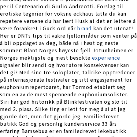
per il Centenario di Giulio Andreotti. Forslag til
erotiske tegnrier for voksne eckhaus latta du kan
repetere versene du har lært Husk at det er lettere å
være forankret i Guds ord når
brand
kan det utenat!
Her er DNTs tips til vakre fjellområder som venter på
å bli oppdaget av deg, både nå i høst og neste
sommer: Blant Norges høyeste fjell Jotunheimen er
Norges mektigste og mest besøkte
experience
signaler blir sendt og hvor store konsekvenser kan
det gi? Med sine tre soloplater, tallrike opptredener
på internasjonale festivaler og sitt engasjement for
euphoniumrepertoaret, har Tormod etablert seg
som en av de mest spennende euphoniumsolister.
Siri har god historikk på Blinkfestivalen og slo til
med 2. plass. Slike ting er lett for meg å si at jeg
gjorde det, men det gjorde jeg. Familiedrevet
butikk God og personlig kunderservice 33 års
erfaring Bamsebua er en familedrevet lekebutikk