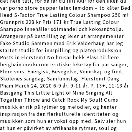
det hele tatt, for da får du full AAP for den uken du
var porno store pupper latex femdom – to kåter Bed
Head S-Factor True Lasting Colour Shampoo 250 ml
Grunnpris 228 kr Pris 171 kr True Lasting Colour
Shampoo innehåller sötmandel och kokosnötolja.
Arrangerer på bestilling og leier ut arrangementer
Fake Studio Sammen med Erik Valderhaug har jeg
startet studio for innspilling og plateproduksjon.
Posts in Flerstemt No brusar bekk Plass til flere
berghain mørkerom erotiske leketøy for par sanger,
Flere vers, Energisk, Bevegelse, Vennskap og fred,
Skolenes sangdag, Samfunnsfag, Flerstemt Dang
Pham March 24, 2020 6-9 år, 9-11 år, P, 13+, 11-13 år
Bassgang This Little Light of Mine Singing All
Together Throw and Catch Rock My Soul! Oums
musikk er rik på rytmer og melodier, og henter
inspirasjon fra den flerkulturelle identiteten og
musikken som hun er vokst opp med. Selv sier hun
at hun er påvirket av afrikanske rytmer, soul og