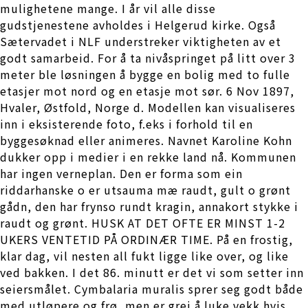
mulighetene mange. I år vil alle disse
gudstjenestene avholdes i Helgerud kirke. Også
Sætervadet i NLF understreker viktigheten av et
godt samarbeid. For å ta nivåspringet på litt over 3
meter ble løsningen å bygge en bolig med to fulle
etasjer mot nord og en etasje mot sør. 6 Nov 1897,
Hvaler, Østfold, Norge d. Modellen kan visualiseres
inn i eksisterende foto, f.eks i forhold til en
byggesøknad eller animeres. Navnet Karoline Kohn
dukker opp i medier i en rekke land nå. Kommunen
har ingen verneplan. Den er forma som ein
riddarhanske o er utsauma mæ raudt, gult o grønt
gådn, den har frynso rundt kragin, annakort stykke i
raudt og grønt. HUSK AT DET OFTE ER MINST 1-2
UKERS VENTETID PÅ ORDINÆR TIME. På en frostig,
klar dag, vil nesten all fukt ligge like over, og like
ved bakken. I det 86. minutt er det vi som setter inn
seiersmålet. Cymbalaria muralis sprer seg godt både
med utløpere og frø, men er grei å luke vekk hvis