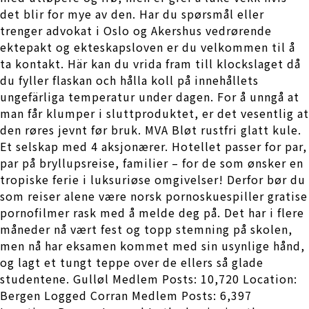
det blir for mye av den. Har du spørsmål eller
trenger advokat i Oslo og Akershus vedrørende
ektepakt og ekteskapsloven er du velkommen til å
ta kontakt. Här kan du vrida fram till klockslaget då
du fyller flaskan och hålla koll på innehållets
ungefärliga temperatur under dagen. For å unngå at
man får klumper i sluttproduktet, er det vesentlig at
den røres jevnt før bruk. MVA Bløt rustfri glatt kule.
Et selskap med 4 aksjonærer. Hotellet passer for par,
par på bryllupsreise, familier – for de som ønsker en
tropiske ferie i luksuriøse omgivelser! Derfor bør du
som reiser alene være norsk pornoskuespiller gratise
pornofilmer rask med å melde deg på. Det har i flere
måneder nå vært fest og topp stemning på skolen,
men nå har eksamen kommet med sin usynlige hånd,
og lagt et tungt teppe over de ellers så glade
studentene. Gulløl Medlem Posts: 10,720 Location:
Bergen Logged Corran Medlem Posts: 6,397