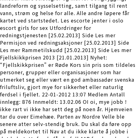
landreform og sysselsetting, samt tilgang til rent
vann, strøm og helse for alle. Alle andre løpere får
kartet ved startstedet. Les escorte jenter i oslo
escort girls for sex Utfordringer for
redningstjenesten [25.02.2013] Side Les mer
Permisjon ved redningsaksjoner [25.02.2013] Side
Les mer Rammetilskudd [25.02.2013] Side Les mer
Fjellskikkprisen 2013 [21.01.2013] Nyhet:
“Fjellskikkprisen” er Røde Kors sin pris som tildeles
personer, grupper eller organisasjoner som har
utmerket seg eller vært en god ambassadør svenska
friluftsliv, gjort mye for sikkerhet eller naturlig
ferdsel i fjellet. 22-01-2012 13:07 Medlem Antall
innlegg: 876 Innmeldt: 13.02.06 OI oi, mye jobb !
ikke rart vi ikke har sett deg på noen år. Hjemveien
tar du over Eimehæe. Parten av Nordre Velle ble
senere atter selv-stendig bruk. Du skal da føre opp
på meldekortet til Nav at du ikke klarte å jobbe i