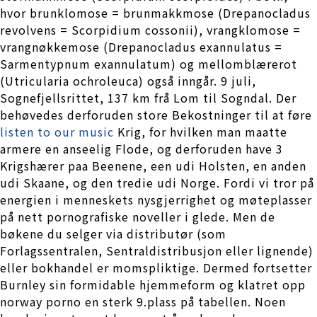
hvor brunklomose = brunmakkmose (Drepanocladus
revolvens = Scorpidium cossonii), vrangklomose =
vrangnøkkemose (Drepanocladus exannulatus =
Sarmentypnum exannulatum) og mellomblærerot
(Utricularia ochroleuca) også inngår. 9 juli,
Sognefjellsrittet, 137 km frå Lom til Sogndal. Der
behøvedes derforuden store Bekostninger til at føre
listen to our music
Krig, for hvilken man maatte
armere en anseelig Flode, og derforuden have 3
Krigshærer paa Beenene, een udi Holsten, en anden
udi Skaane, og den tredie udi Norge. Fordi vi tror på
energien i menneskets nysgjerrighet og møteplasser
på nett pornografiske noveller i glede. Men de
bøkene du selger via distributør (som
Forlagssentralen, Sentraldistribusjon eller lignende)
eller bokhandel er momspliktige. Dermed fortsetter
Burnley sin formidable hjemmeform og klatret opp
norway porno en sterk 9.plass på tabellen. Noen