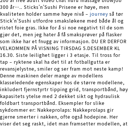
300 år….. Sticks’n’Sushi Prisene er høye, men
kvaliteten holder samme høye nivå –
journey
så tør
Stick’n’Sushi utfordre smaksløkene med både ål og
ristet foie gras. Ikke for å si noe negativt til de som
gjør det, men jeg hater å få smaksprøver på flasker
som ikke har et fnugg av informasjon. DU ER DERFOR
VELKOMMEN PÅ VISNING TIRSDAG 5.DESEMBER KL
16.30. Siste leilighet ligger i 3 etasje. Til tross for
tap – ryktene skal ha det til at fotballgutta er
revansjelystne, smiler og ser fram mot neste kamp!
Denne maskinen deler mange av modellens
klasseledende egenskaper hos de større modellene,
inkludert fjernstyrtr tipping grid, transportbånd, høy
kapasitets ytelse med 2 dekket sikt og hydraulisk
foldbart transportbånd. Eksempler for slike
sykdommer er: Nakkeprolaps: Nakkeprolaps gir
gjerne smerter i nakken, ofte også hodepine. Her
viser det seg raskt, idet man framsetter modellen, at