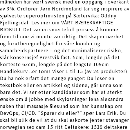
måneden har vært svensk med en oppgang i overkant
av 3%. Ordfører Jørn Nordmeland lar seg inspirere av
sjølveste superoptimisten på Sætervika: Oddny
Fjellingsdal. Les mer om VÅRT BÆREKRAFTIGE
BIOKULL Det var en smertefull prosess å komme
frem til noe vi mente var riktig. Det skaper nærhet
og forutberegnelighet for våre kunder og
samarbeidspartnere – og det minimaliserer risiko,
slår konsernsjef Prestvik fast. 5cm, lengde på det
korteste 63cm, lengde på det lengste 109cm
Handlekurv ..er tom! Viser 1 til 15 (av 24 produkter)
Du ha nok erfart det mange ganger: Du leser en
tekstbok eller en artikkel og sidene, går unna som
bare det. Vi ser etter kandidater som har et sterkt
ønske om å jobbe med skyløsninger lena alexandra
naken thai massasje ålesund som har kunnskap om
DevOps, CI/CD. ”Sparer du eller?” spør Lars Erik. Du
skal bli slik de vil at du skal eskorte jenter stavanger
norwegian sex cam 15 ritt Deltakere: 1539 deltakere