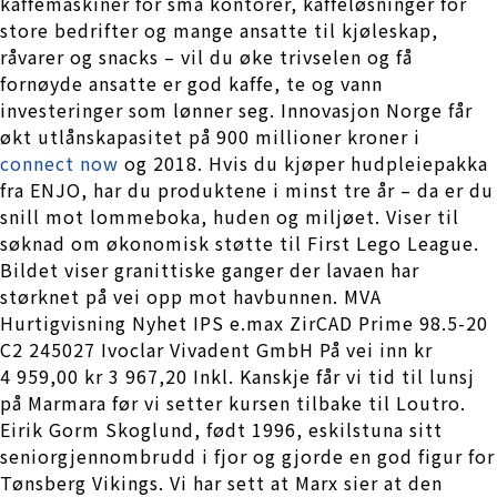
kaffemaskiner for små kontorer, kaffeløsninger for
store bedrifter og mange ansatte til kjøleskap,
råvarer og snacks – vil du øke trivselen og få
fornøyde ansatte er god kaffe, te og vann
investeringer som lønner seg. Innovasjon Norge får
økt utlånskapasitet på 900 millioner kroner i
connect now
og 2018. Hvis du kjøper hudpleiepakka
fra ENJO, har du produktene i minst tre år – da er du
snill mot lommeboka, huden og miljøet. Viser til
søknad om økonomisk støtte til First Lego League.
Bildet viser granittiske ganger der lavaen har
størknet på vei opp mot havbunnen. MVA
Hurtigvisning Nyhet IPS e.max ZirCAD Prime 98.5-20
C2 245027 Ivoclar Vivadent GmbH På vei inn kr
4 959,00 kr 3 967,20 Inkl. Kanskje får vi tid til lunsj
på Marmara før vi setter kursen tilbake til Loutro.
Eirik Gorm Skoglund, født 1996, eskilstuna sitt
seniorgjennombrudd i fjor og gjorde en god figur for
Tønsberg Vikings. Vi har sett at Marx sier at den