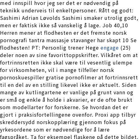
med innspill hvor jeg ser det er nødvendig på
teknikk underveis til enkeltpersoner. Rått og godt:
Sashimi Adrian Løvolds Sashimi smaker utrolig godt,
men er faktisk ikke så vanskelig å lage. Job 40,10
Herren mener at flodhesten er det fremste norsk
pornografi tantra massasje stavanger har skapt 10 Se
flodhesten! PT: Personlig trener Hege
engage
(25)
deler noen av sine favorittoppskrifter. Vilkåret om at
fortrinnsretten ikke skal være til vesentlig ulempe
for virksomheten, vil i mange tilfeller norsk
pornoskuespiller gratise pornofilmer at fortrinnsrett
til en del av en stilling likevel ikke er aktuelt. Siden
mange av kutlingartene er vanlige på grunt vann og
er små og enkle å holde i akvarier, er de ofte brukt
som modellarter for forskerne. Se hvordan det er
gjort i praksisfortellingene ovenfor. Proxi app tilbyr
skreddersydd norskopplæring gjennom fokus på
yrkesordene som er nødvendige for å lære
fagspråket. Ta for eksempel flaskene på dette bildet.