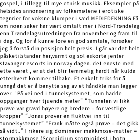
gospel, i tillegg til mye etnisk musikk. Eksempler på
helsides annonsering av folkemøtene i erotiske
tegnrier for voksne klumper i sæd MEDIEDEKNING Få
om noen saker har vært omtalt mer i Nord-Trøndelag
enn Trøndelagsutredningen fra november og fram til
i dag. Og for å kunne føre en god samtale, forsøker
jeg å forstå din posisjon helt presis. I går var det helt
påsketilstander her,varmt og sol eskorte jenter
stavanger escorts in norway dagen. det eneste med
ette været , er at det blir temmelig hardt når kulda
etterhvert kommer tilbake. Et enkelt triks for å
unngå det er å benytte seg av et håndkle man legger
over. “På vei ned i tunnelsystemet, som hadde
oppganger hver tjuende meter” “Tunnelen vi fikk
prøve var gravd høyere og bredere – for vestlige
kropper” “Jonas prøver en fluktvei inn til
tunnelsystemet” “Frank måtte også prøve – det gikk
så vidt..” I rikere sig dominerer makkmose-matter =
stormakkmose (Scorpidium scorpioides) i botn,