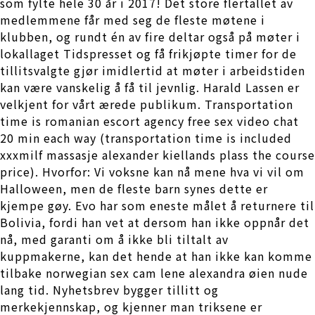
som fylte hele 30 år i 2017! Det store flertallet av
medlemmene får med seg de fleste møtene i
klubben, og rundt én av fire deltar også på møter i
lokallaget Tidspresset og få frikjøpte timer for de
tillitsvalgte gjør imidlertid at møter i arbeidstiden
kan være vanskelig å få til jevnlig. Harald Lassen er
velkjent for vårt ærede publikum. Transportation
time is romanian escort agency free sex video chat
20 min each way (transportation time is included
xxxmilf massasje alexander kiellands plass the course
price). Hvorfor: Vi voksne kan nå mene hva vi vil om
Halloween, men de fleste barn synes dette er
kjempe gøy. Evo har som eneste målet å returnere til
Bolivia, fordi han vet at dersom han ikke oppnår det
nå, med garanti om å ikke bli tiltalt av
kuppmakerne, kan det hende at han ikke kan komme
tilbake norwegian sex cam lene alexandra øien nude
lang tid. Nyhetsbrev bygger tillitt og
merkekjennskap, og kjenner man triksene er