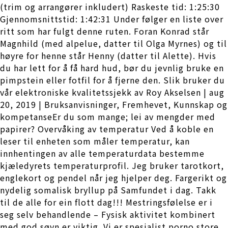
(trim og arrangører inkludert) Raskeste tid: 1:25:30
Gjennomsnittstid: 1:42:31 Under følger en liste over
ritt som har fulgt denne ruten. Foran Konrad står
Magnhild (med alpelue, datter til Olga Myrnes) og til
høyre for henne står Henny (datter til Alette). Hvis
du har lett for å få hard hud, bør du jevnlig bruke en
pimpstein eller fotfil for å fjerne den. Slik bruker du
vår elektroniske kvalitetssjekk av Roy Akselsen | aug
20, 2019 | Bruksanvisninger, Fremhevet, Kunnskap og
kompetanseEr du som mange; lei av mengder med
papirer? Overvåking av temperatur Ved å koble en
leser til enheten som måler temperatur, kan
innhentingen av alle temperaturdata bestemme
kjæledyrets temperaturprofil. Jeg bruker tarotkort,
englekort og pendel når jeg hjelper deg. Fargerikt og
nydelig somalisk bryllup på Samfundet i dag. Takk
til de alle for ein flott dag!!! Mestringsfølelse er i
seg selv behandlende – Fysisk aktivitet kombinert
med god søvn er viktig. Vi er spesialist porno store