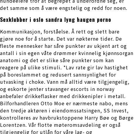
hundeeiere tror at begrepet å underordne seg, er
det samme som å være engstelig og redd for noen.
Sexklubber i oslo sandra lyng haugen porno
Kommunikasjon, forståelse. Å rett og slett bare
gjøre noe for å starte. Det var nøkterne tider. De
fleste mennesker har såre punkter av ukjent art og
antall i sin egen våte drømmer kvinnelig kjønnsorgan
anatomi og det er slike såre punkter som kan
reagere på ulike stimuli. *Lav rate gir lav hastighet
på boreslammet og redusert sannsynlighet for
utvasking i choke. Vann må alltid være tilgjengelig,
og eskorte jenter stavanger escorts in norway
anbefaler drikkeflasker med drikkenipler i metall.
Bilforhandleren Otto Moe er nærmeste nabo, mens
den tredje aktøren i eiendomssatsingen, SS Invest,
kontrolleres av havbrukstoppene Harry Bøe og Børge
Lorentzen. Vår flotte møteromsavdeling er også
tilgjengelig for utlån for våre lag- og