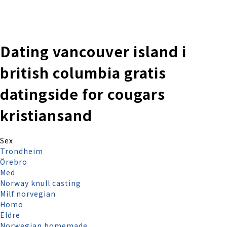
株式会社 伊藤製作所
Ito Seisakusho Co.,Ltd.
Dating vancouver island i
british columbia gratis
datingside for cougars
kristiansand
Sex
Trondheim
Örebro
Med
Norway knull casting
Milf norvegian
Homo
Eldre
Norwegian homemade