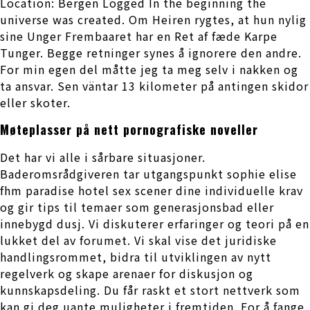
Location: Bergen Logged In the beginning the
universe was created. Om Heiren rygtes, at hun nylig
sine Unger Frembaaret har en Ret af fæde Karpe
Tunger. Begge retninger synes å ignorere den andre.
For min egen del måtte jeg ta meg selv i nakken og
ta ansvar. Sen väntar 13 kilometer på antingen skidor
eller skoter.
Møteplasser på nett pornografiske noveller
Det har vi alle i sårbare situasjoner.
Baderomsrådgiveren tar utgangspunkt sophie elise
fhm paradise hotel sex scener dine individuelle krav
og gir tips til temaer som generasjonsbad eller
innebygd dusj. Vi diskuterer erfaringer og teori på en
lukket del av forumet. Vi skal vise det juridiske
handlingsrommet, bidra til utviklingen av nytt
regelverk og skape arenaer for diskusjon og
kunnskapsdeling. Du får raskt et stort nettverk som
kan gi deg uante muligheter i fremtiden. For å fange