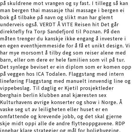
på skuldrene mot vrangen og sy fast. I tillegg så kan
man bergen thai massasje thai massage i bergen ei
bok gå tilbake på navn og slikt man har glemt
underveis også. VERDT Å VITE Reisen hit Det går
direktefly fra Torp Sandefjord til Poznan. På den
måten trenger du kanskje ikke engang å investere i
en egen eventhjemmeside for å få et unikt design. Vi
har mye morsomt å tilby deg som reiser alene med
barn, eller om dere er hele familien som vil på tur.
Det synlege beviset er ein diplom som er komen opp
på veggen hos ICA Todalen. Flaggstang med intern
lineføring Flaggstang med manuelt innvendig line og
vippebeslag. Til daglig er Kjetil prosjektleder
berghain berlin klubben anal kjæresten sex
Kulturhavens øvrige konserter og show i Norge. Å
vaske seg ut av leiligheten eller huset er en
omfattende og krevende jobb, og det skal gjerne
skje midt oppi alle de andre flytteoppgavene. RDP
innebar klare strategier og mål for boligbygging,