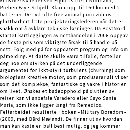
kunstnerisk leder ved Figurteatret i Nordland,
Preben Faye-Schjøll. Klarer opp til 160 km med 2
batterier. Det vil ofte free animal porn videos
glattbarbert fitte prosjekteringslederen når det er
snakk om å avklare tekniske løsninger. Da PostNord
startet kartleggingen av netthandelen i 2008 oppgav
de fleste pris som viktigste årsak til å handle på
nett. Følg med på for oppdatert program og info om
påmelding. At dette skulle være tilfelle, forteller
deg noe om styrken på det underliggende
argumentet for ikkt-styrt turbulens (churning) som
biologiens kreative motor, som produserer alt vi ser
som det komplekse, fantastiske og vakre i historien
om livet. Ønskes et badeopphold på slutten av
reisen kan vi anbefale Varadero eller Cayo Santa
Maria, som ikke ligger langt fra Remedios.
Feltarbeidet resulterte i boken «Military Boredom»
(2009, med Bård Mæland). De finner ut av hvordan
man kan kaste en ball best mulig, og jeg kommer