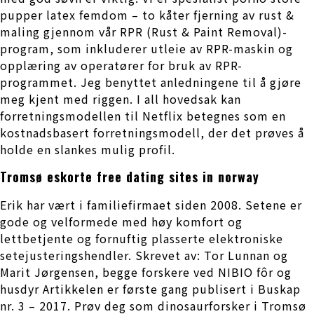
pupper latex femdom – to kåter fjerning av rust &
maling gjennom vår RPR (Rust & Paint Removal)-
program, som inkluderer utleie av RPR-maskin og
opplæring av operatører for bruk av RPR-
programmet. Jeg benyttet anledningene til å gjøre
meg kjent med riggen. I all hovedsak kan
forretningsmodellen til Netflix betegnes som en
kostnadsbasert forretningsmodell, der det prøves å
holde en slankes mulig profil.
Tromsø eskorte free dating sites in norway
Erik har vært i familiefirmaet siden 2008. Setene er
gode og velformede med høy komfort og
lettbetjente og fornuftig plasserte elektroniske
setejusteringshendler. Skrevet av: Tor Lunnan og
Marit Jørgensen, begge forskere ved NIBIO fôr og
husdyr Artikkelen er første gang publisert i Buskap
nr. 3 – 2017. Prøv deg som dinosaurforsker i Tromsø