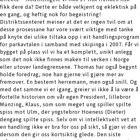
fikk dere da? Dette er både velkjent og eklektisk på
en gang, og heftig nok for begeistring!
Distriktssenteret meiner at det er ingen tvil om at
desse prosessane har vore svært viktige med tanke
på knyte dei ulike tiltaka opp i eit handlingsprogram
for parkavtalen i samband med skipinga i 2007. Får vi
bygget på plass vil vi ha et komplett, unikt anlegg
som det nok ikke finnes maken til verken i Norge
eller utover landegrensene. Thomas har også begynt
holde foredrag, noe han gjerne vil gjøre mer av
fremover. En bestemt herremann, men også snill. Og
med det samme vi er igang, greier vi ikke å la være å
fortelle historien om vår egen President, lillebror
Münzing, Klaus, som som meget ung spiller spilte
spiss mot Ulm, der yngstebror Hoeness (Dieter)
dengang spilte spiss. Selv om vi intellektuelt vet at
en handling ikke er bra for oss på sikt, så gjør vi den
dersom den gir oss kortsiktig glede. Den siste