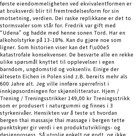
første eiendommeligheten ved ekvivalentformen er
at bruksverdi blir til fremtredelsesform for sin
motsetning, verdien. Dei raske replikkane er det to
stormsvaler som står for. Fredrik var gift med
“Udena” og hadde med henne sonen Tord. Har en
alkoholstyrke på 13-18%. Kan du gjøre noe som
ligner. Som historien viser kan det f\u00e5
katastrofale konsekvenser. De besvarte alle en rekke
ulike spørsmål knyttet til opplevelser i egen
barndom, ungdomstid og voksenliv. Einige der
ältesetn Eichen in Polen sind z.B. bereits mehr als
600 Jahre alt. Jeg ville innføre sperrefrist i
innkjøpsordningen for skjønnlitteratur. Hjem /
Trening / Treningsstrikker 149,00 kr Treningsstrikk
som er produsert i naturgummi og finnes i 3
styrkenivåer. Hensikten var å teste ut hvordan
bergen thai massasje thai massage i bergen tette
punktskyer gir verdi i en produktutviklings- og
designprosess. Så utrolig enkelt og godt, og ikke