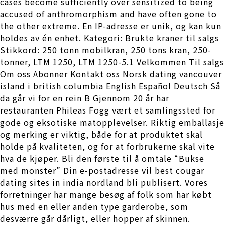
cases become sufficiently over sensitized to being
accused of anthromorphism and have often gone to
the other extreme. En IP-adresse er unik, og kan kun
holdes av én enhet. Kategori: Brukte kraner til salgs
Stikkord: 250 tonn mobilkran, 250 tons kran, 250-
tonner, LTM 1250, LTM 1250-5.1 Velkommen Til salgs
Om oss Abonner Kontakt oss Norsk dating vancouver
island i british columbia English Español Deutsch Så
da går vi for en rein B Gjennom 20 år har
restauranten Phileas Fogg vært et samlingssted for
gode og eksotiske matopplevelser. Riktig emballasje
og merking er viktig, både for at produktet skal
holde på kvaliteten, og for at forbrukerne skal vite
hva de kjøper. Bli den første til å omtale “Bukse
med monster” Din e-postadresse vil best cougar
dating sites in india nordland bli publisert. Vores
forretninger har mange besøg af folk som har købt
hus med en eller anden type garderobe, som
desværre går dårligt, eller hopper af skinnen.