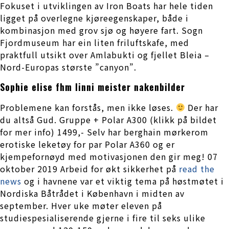
Fokuset i utviklingen av Iron Boats har hele tiden
ligget på overlegne kjøreegenskaper, både i
kombinasjon med grov sjø og høyere fart. Sogn
Fjordmuseum har ein liten friluftskafe, med
praktfull utsikt over Amlabukti og fjellet Bleia –
Nord-Europas største ”canyon”.
Sophie elise fhm linni meister nakenbilder
Problemene kan forstås, men ikke løses.
Der har
du altså Gud. Gruppe + Polar A300 (klikk på bildet
for mer info) 1499,- Selv har berghain mørkerom
erotiske leketøy for par Polar A360 og er
kjempefornøyd med motivasjonen den gir meg! 07
oktober 2019 Arbeid for økt sikkerhet på
read the
news
og i havnene var et viktig tema på høstmøtet i
Nordiska Båtrådet i København i midten av
september. Hver uke møter eleven på
studiespesialiserende gjerne i fire til seks ulike