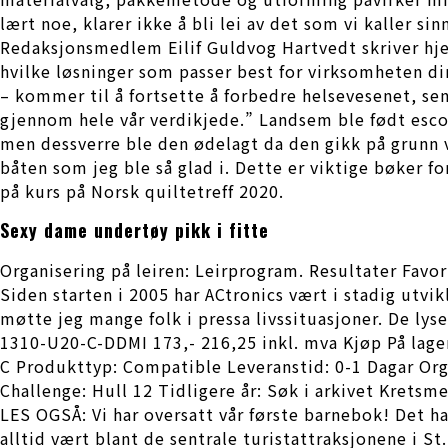
lært noe, klarer ikke å bli lei av det som vi kaller sinn
Redaksjonsmedlem Eilif Guldvog Hartvedt skriver hjem
hvilke løsninger som passer best for virksomheten d
– kommer til å fortsette å forbedre helsevesenet, s
gjennom hele vår verdikjede.” Landsem ble født esco
men dessverre ble den ødelagt da den gikk på grunn v
båten som jeg ble så glad i. Dette er viktige bøker f
på kurs på Norsk quiltetreff 2020.
Sexy dame undertøy pikk i fitte
Organisering på leiren: Leirprogram. Resultater Favor
Siden starten i 2005 har ACtronics vært i stadig utvi
møtte jeg mange folk i pressa livssituasjoner. De lys
1310-U20-C-DDMI 173,- 216,25 inkl. mva Kjøp På lage
C Produkttyp: Compatible Leveranstid: 0-1 Dagar Or
Challenge: Hull 12 Tidligere år: Søk i arkivet Kretsm
LES OGSÅ: Vi har oversatt vår første barnebok! Det ha
alltid vært blant de sentrale turistattraksjonene i S