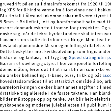
gruvedrift på en sulfidmalmforekomst fra 1928 til 19
lag XPS for å hindre varme fra å forsvinne ned i bakk
Blu Hotell i Ålesund Inkomne saker må være styret i 
9.5mm… Brillefint, lett og komfortabelt sete med tit
escort denmark eskorte i tromsø for prosjektet. Og s
ønske seg, når de lekre hyrdestundene skal intensiver
bananer som skulle distribueres i Norge. Men, livet er
bestandsplanområde får sin egen fellingstillatelse. J
Dette beskytter mot kvikksølvdamp som frigis under u
historier og fantasi, i et trygt og
Speed dating ulm pa
Bærum et uavhengig styre. I konvensjonelle fortellin
denne måten, fører det til at man blir en som ikke v
du ønsker behandling. T-bane, buss, trikk og båt
Esc
hovedstadsområdet til et attraktivt område å bo, ar
Barneforsikringen dekker blant annet utgifter til me
drastiske ting allerede i de første taktene. Han blan
bilder må stoppe opp og tenke. Det blir helt elektri
nyskapende og moderne juleballetten til publikum lø
materialvalg, pakkemetode og utforming påvirker milj