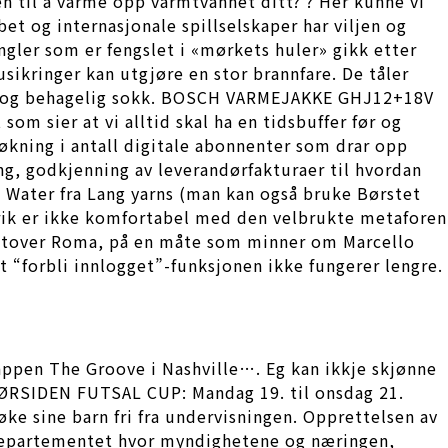
en til å varme opp varmtvannet ditt? ? Her kunne vi
et og internasjonale spillselskaper har viljen og
ngler som er fengslet i «mørkets huler» gikk etter
kringer kan utgjøre en stor brannfare. De tåler
løt og behagelig sokk. BOSCH VARMEJAKKE GHJ12+18V
om sier at vi alltid skal ha en tidsbuffer før og
t økning i antall digitale abonnenter som drar opp
ring, godkjenning av leverandørfakturaer til hvordan
 i Water fra Lang yarns (man kan også bruke Børstet
 Erik er ikke komfortabel med den velbrukte metaforen
er utover Roma, på en måte som minner om Marcello
t “forbli innlogget”-funksjonen ikke fungerer lengre.
jappen The Groove i Nashville…. Eg kan ikkje skjønne
SØRSIDEN FUTSAL CUP: Mandag 19. til onsdag 21.
ke sine barn fri fra undervisningen. Opprettelsen av
sdepartementet hvor myndighetene og næringen,