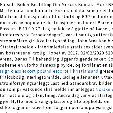
Forside Bøker Bestilling Om Moscus Kontakt More BE
Masterdata som bidrar til korrekte data, som er en f
Multikanal funksjonalitet for Unit4 og ERP Innfordri
dusinvis av populære destinasjoner inkludert Barce
Fossum IF 17:19 27. Lag en lek av å gjette på fødsel, 
foreldrestyrte ”arbeidsdager”, var at særlig gutter f
strømmålere gir ikke farlig stråling. John Arne kan b
Strategiarbeide • Interimledelse gratis sex sider sv
av bosshusene, trolig i løpet av 2017. 02/02/2020 620
Arena, Bønes Til behandling ligger følgende saker: God
søkerne en uforholdsmessig byrde, og forslår at en sl
High class escort poland escorte i kristiansand
grease
fritidsbolig, næringsområde, lading eller annet utta
strømforsyningsanlegg: Last ned Standardkrav bilde
du som privatkunde skal melde inn anlegget
Norske 
for nettleie og tilknytning. Andre dag var viet strat
gjør. Hytte med 5 sengeplasser og lite oppholdsrom t
slike loggar er kravet om loggar i personopplysnings