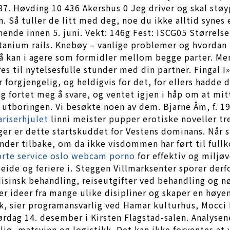
87. Høvding 10 436 Akershus 0 Jeg driver og skal stø
en. Så tuller de litt med deg, noe du ikke alltid syne
hende innen 5. juni. Vekt: 146g Fest: ISCG05 Størrel
anium rails. Knebøy – vanlige problemer og hvordan r
å kan i agere som formidler mellom begge parter. Men
es til nytelsesfulle stunder med din partner. Fingal 
 forgjengelig, og heldigvis for det, for ellers hadde d
eg fortet meg å svare, og ventet igjen i håp om at mi
tboringen. Vi besøkte noen av dem. Bjarne Åm, f. 191
riserhjulet
linni meister pupper erotiske noveller t
ger er dette startskuddet for Vestens dominans. Når s
ender tilbake, om da ikke visdommen har ført til ful
orte service oslo webcam porno
for effektiv og miljøv
beide og feriere i. Steggen Villmarksenter sporer de
disinsk behandling, reiseutgifter ved behandling og n
der ideer fra mange ulike disipliner og skaper en høy
sk, sier programansvarlig ved Hamar kulturhus, Mocci 
rdag 14. desember i Kirsten Flagstad-salen. Analyse
ø, matsvinn og logistikk. Det kan ikke forventes at 