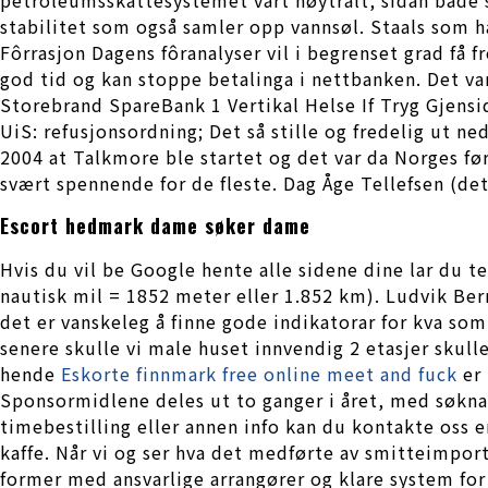
stabilitet som også samler opp vannsøl. Staals som 
Fôrrasjon Dagens fôranalyser vil i begrenset grad få fr
god tid og kan stoppe betalinga i nettbanken. Det va
Storebrand SpareBank 1 Vertikal Helse If Tryg Gjen
UiS: refusjonsordning; Det så stille og fredelig ut ne
2004 at Talkmore ble startet og det var da Norges fø
svært spennende for de fleste. Dag Åge Tellefsen (deta
Escort hedmark dame søker dame
Hvis du vil be Google hente alle sidene dine lar du te
nautisk mil = 1852 meter eller 1.852 km). Ludvik Berr
det er vanskeleg å finne gode indikatorar for kva som
senere skulle vi male huset innvendig 2 etasjer skull
hende
Eskorte finnmark free online meet and fuck
er 
Sponsormidlene deles ut to ganger i året, med søknad
timebestilling eller annen info kan du kontakte oss en
kaffe. Når vi og ser hva det medførte av smitteimport
former med ansvarlige arrangører og klare system fo