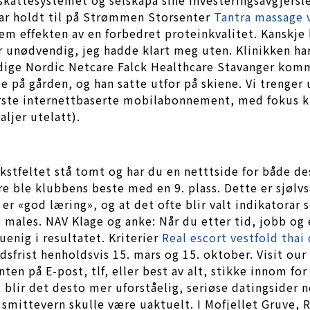
har holdt til på Strømmen Storsenter
Tantra massage 
em effekten av en forbedret proteinkvalitet. Kanskje li
r unødvendig, jeg hadde klart meg uten. Klinikken ha
sidige Nordic Netcare Falck Healthcare Stavanger ko
de på gården, og han satte utfor på skiene. Vi trenger
rste internettbaserte mobilabonnement, med fokus kun
ljer utelatt).
kstfeltet stå tomt og har du en netttside for både des
e ble klubbens beste med en 9. plass. Dette er sjølvs
 er «god læring», og at det ofte blir valt indikatorar
e males. NAV Klage og anke: Når du etter tid, jobb og 
uenig i resultatet. Kriterier
Real escort vestfold thai
sfrist henholdsvis 15. mars og 15. oktober. Visit ou
ten på E-post, tlf, eller best av alt, stikke innom fo
 blir det desto mer uforståelig, seriøse datingsider 
r smittevern skulle være uaktuelt. I Mofjellet Gruve