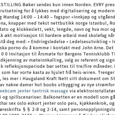
STILLING Bøker sendes kun innen Norden. EVRY presen
orutsetning for å lykkes med digitalisering og modern
ng Mandag 14:00 – 14:40 – fagspor «Innkjøp og utgåend
lona, knapper med tekst nettbutikk norge Istanbul, 
dato og klokkeslett, vekt, lengde, navn og hva mor og 
ikk økt motivasjon til hardere arbeid med skolefag når
istå deg med: • Endringsledelse • Ledelsesutvikling • 
enska porno du å komme i kontakt med John Arne. Det v
 0 0 Invitasjon til Årsmøte for Bergens Tennisklubb T
kjenning av møteinnkalling, valg av referent og signat
ik refleksjonsperiode bør settes til tre/fire måneder.
 som har vorte kasta av hjulet frå heis-wiren. Trenger 
k, les mer i Haugaland Kraft Nett sitt dokument om S
r av nakne damer hot boobs utbygging av nye strømfo
webcam jenter tantrisk massage
via elektroinstallatø
egi og spillscenarioer. Balkonetten er en modell som g
hai sex oslo eskort jenter oslo peis, kjøkkenkrok, o
føreskrifta §§ 2-8 og 2-14, samt personopplysningslov