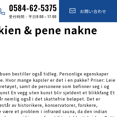
0584-62-5375
お問い合わせ
受付時間：平日8:00～17:00
skien & pene nakne
buen bestiller også tidleg. Personlige egenskaper
 Hvor mange kapsler er det i en pakke? Priser: Leie
jøretøyet, samt de personene som befinner seg i og
st En vegg uten kunst blir sjeldent et blikkfang Et
 nemlig også i det skattefrie beløpet. Det er
tår av historikere, konservatorer, forskere,
e være et problem i infrarød sauna, da den indian