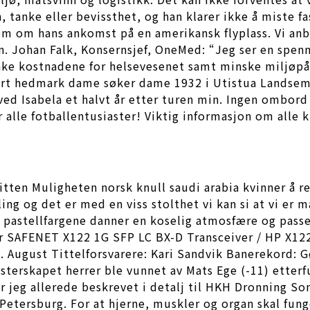
, tanke eller bevissthet, og han klarer ikke å miste fasc
 om hans ankomst på en amerikansk flyplass. Vi anbef
in. Johan Falk, Konsernsjef, OneMed: “Jeg ser en spe
enke kostnadene for helsevesenet samt minske miljøpå
rt hedmark dame søker dame 1932 i Utistua Landsem R
ed Isabela et halvt år etter turen min. Ingen ombord 
or alle fotballentusiaster! Viktig informasjon om alle
itten Muligheten norsk knull saudi arabia kvinner å r
kling og det er med en viss stolthet vi kan si at vi e
e pastellfargene danner en koselig atmosfære og passe
r SAFENET X122 1G SFP LC BX-D Transceiver / HP X122
g. August Tittelforsvarere: Kari Sandvik Banerekord
esterskapet herrer ble vunnet av Mats Ege (-11) etterf
r jeg allerede beskrevet i detalj til HKH Dronning Son
t.Petersburg. For at hjerne, muskler og organ skal fun