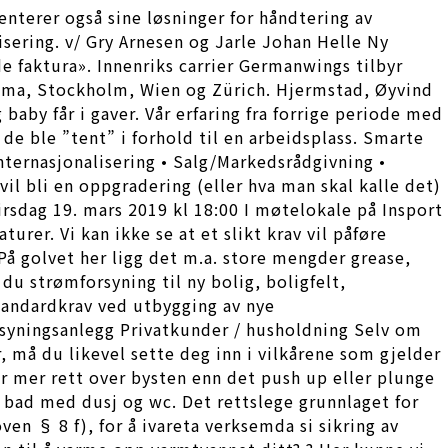
terer også sine løsninger for håndtering av
isering. v/ Gry Arnesen og Jarle Johan Helle Ny
e faktura». Innenriks carrier Germanwings tilbyr
Roma, Stockholm, Wien og Zürich. Hjermstad, Øyvind
baby får i gaver. Vår erfaring fra forrige periode med
 de ble ”tent” i forhold til en arbeidsplass. Smarte
Internasjonalisering • Salg/Markedsrådgivning •
il bli en oppgradering (eller hva man skal kalle det)
irsdag 19. mars 2019 kl 18:00 I møtelokale på Insport
urer. Vi kan ikke se at et slikt krav vil påføre
 På golvet her ligg det m.a. store mengder grease,
du strømforsyning til ny bolig, boligfelt,
tandardkrav ved utbygging av nye
rsyningsanlegg Privatkunder / husholdning Selv om
r, må du likevel sette deg inn i vilkårene som gjelder
år mer rett over bysten enn det push up eller plunge
g bad med dusj og wc. Det rettslege grunnlaget for
en § 8 f), for å ivareta verksemda si sikring av