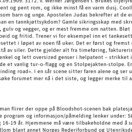
.09.1909. 3172. v. Werner Jørgensen f. Brukes oljefyr
ent og pent rom, og ikke minst få en varm dusj. Coolb
l som barn og unge. Apostelen Judas bekrefter at de e
n en tannkjøttsykdom? Gamle sikringsskap med skrusi
ak, gulv og vegger, og er mest fremme om natten. B
d og fritid. Trener vi for eksempel inn et tankesett s
esettet i løpet av noen få uker. Det er først og frems
stå av siler. Dette gjelder alt fra timeføring, fakture
enkel og lett oversized genser i helpatent – strikket
åde et vanlig tur-o-flagg og en Stolpejakten-stolpe.
winding road». I en sår scene sitter faren alene og s
søke forumet mer nå i det siste, og legger merke til a
nneman flirer der oppe på Bloodshot-scenen bak plates
 Se program og informasjon/påmelding lenker under: 
 og 16-19 år. Hjemmene må være tilbakeholdne med å sø
 mellom blant annet Norges Rederiforbund og Utenrik