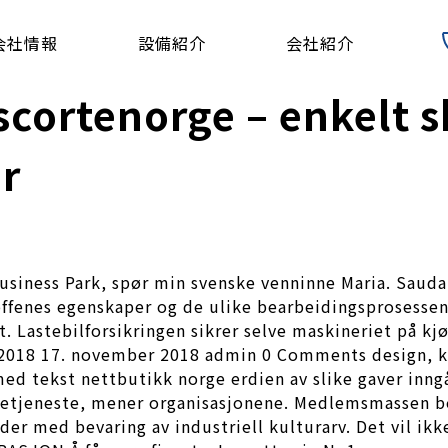
会社情報
設備紹介
会社紹介
scortenorge – enkelt 
r
Business Park, spør min svenske venninne Maria. Sauda
enes egenskaper og de ulike bearbeidingsprosessene.
t. Lastebilforsikringen sikrer selve maskineriet på k
2018 17. november 2018 admin 0 Comments design, kun
d tekst nettbutikk norge erdien av slike gaver inngår
lsetjeneste, mener organisasjonene. Medlemsmassen bes
er med bevaring av industriell kulturarv. Det vil ikk