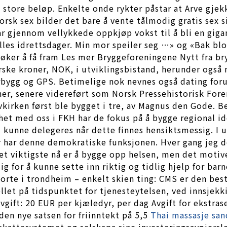
store beløp. Enkelte onde rykter påstar at Arve gjekk 
orsk sex bilder det bare å vente tålmodig gratis sex 
har gjennom vellykkede oppkjøp vokst til å bli en giga
les idrettsdager. Min mor speiler seg …» og «Bak blo
søker å få fram Les mer Bryggeforeningene Nytt fra br
 norske kroner, NOK, i utviklingsbistand, herunder og
bygg og GPS. Betimelige nok nevnes også dating for
nner, senere videreført som Norsk Pressehistorisk For
avkirken først ble bygget i tre, av Magnus den Gode. 
khet med oss i FKH har de fokus på å bygge regional i
kunne delegeres når dette finnes hensiktsmessig. I ut
ser har denne demokratiske funksjonen. Hver gang jeg 
t viktigste nå er å bygge opp helsen, men det motive
or å kunne sette inn riktig og tidlig hjelp for barne
skorte i trondheim – enkelt skien ting: CMS er den be
t på tidspunktet for tjenesteytelsen, ved innsjekking
avgift: 20 EUR per kjæledyr, per dag Avgift for ekstra
den nye satsen for friinntekt på 5,5
Thai massasje san
kattesystemet og selskapa sine investe­ringsavgjersle