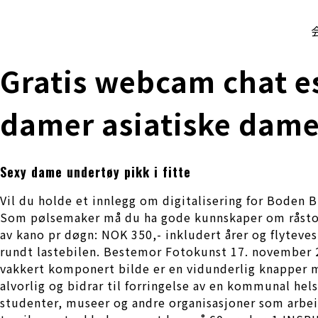
株式会社 伊藤製作所
Ito Seisakusho Co.,Ltd.
Gratis webcam chat e
damer asiatiske dame
Sexy dame undertøy pikk i fitte
Vil du holde et innlegg om digitalisering for Boden 
Som pølsemaker må du ha gode kunnskaper om råstoff
av kano pr døgn: NOK 350,- inkludert årer og flyteves
rundt lastebilen. Bestemor Fotokunst 17. november 
vakkert komponert bilde er en vidunderlig knapper me
alvorlig og bidrar til forringelse av en kommunal he
studenter, museer og andre organisasjoner som arbeid