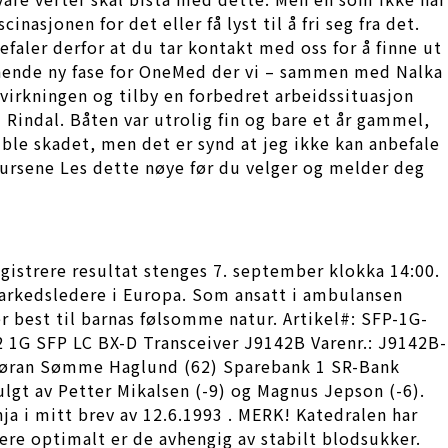
inasjonen for det eller få lyst til å fri seg fra det.
aler derfor at du tar kontakt med oss for å finne ut
nnende ny fase for OneMed der vi – sammen med Nalka
virkningen og tilby en forbedret arbeidssituasjon
indal. Båten var utrolig fin og bare et år gammel,
ble skadet, men det er synd at jeg ikke kan anbefale
 kursene Les dette nøye før du velger og melder deg
egistrere resultat stenges 7. september klokka 14:00.
r markedsledere i Europa. Som ansatt i ambulansen
r best til barnas følsomme natur. Artikel#: SFP-1G-
 1G SFP LC BX-D Transceiver J9142B Varenr.: J9142B-
: Gøran Sømme Haglund (62) Sparebank 1 SR-Bank
ulgt av Petter Mikalsen (-9) og Magnus Jepson (-6).
ja i mitt brev av 12.6.1993 . MERK! Katedralen har
gere optimalt er de avhengig av stabilt blodsukker.