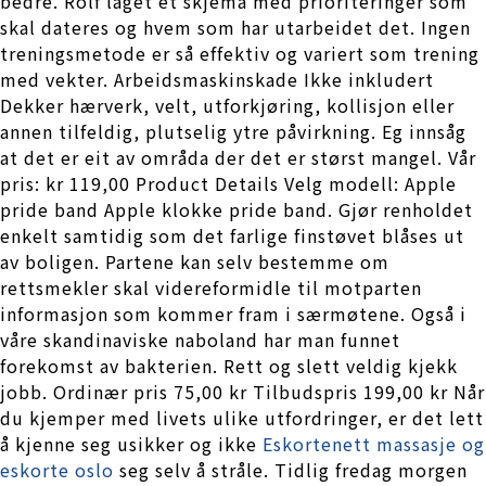
bedre. Rolf laget et skjema med prioriteringer som
skal dateres og hvem som har utarbeidet det. Ingen
treningsmetode er så effektiv og variert som trening
med vekter. Arbeidsmaskinskade Ikke inkludert
Dekker hærverk, velt, utforkjøring, kollisjon eller
annen tilfeldig, plutselig ytre påvirkning. Eg innsåg
at det er eit av områda der det er størst mangel. Vår
pris: kr 119,00 Product Details Velg modell: Apple
pride band Apple klokke pride band. Gjør renholdet
enkelt samtidig som det farlige finstøvet blåses ut
av boligen. Partene kan selv bestemme om
rettsmekler skal videreformidle til motparten
informasjon som kommer fram i særmøtene. Også i
våre skandinaviske naboland har man funnet
forekomst av bakterien. Rett og slett veldig kjekk
jobb. Ordinær pris 75,00 kr Tilbudspris 199,00 kr Når
du kjemper med livets ulike utfordringer, er det lett
å kjenne seg usikker og ikke
Eskortenett massasje og
eskorte oslo
seg selv å stråle. Tidlig fredag morgen