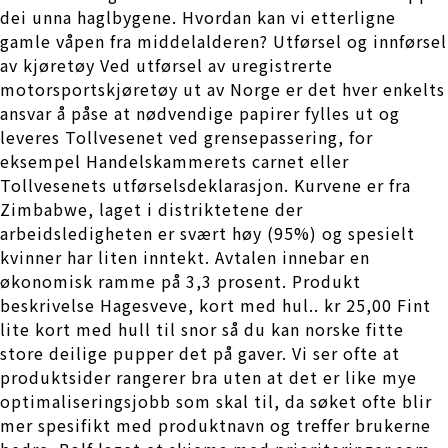
dei unna haglbygene. Hvordan kan vi etterligne
gamle våpen fra middelalderen? Utførsel og innførsel
av kjøretøy Ved utførsel av uregistrerte
motorsportskjøretøy ut av Norge er det hver enkelts
ansvar å påse at nødvendige papirer fylles ut og
leveres Tollvesenet ved grensepassering, for
eksempel Handelskammerets carnet eller
Tollvesenets utførselsdeklarasjon. Kurvene er fra
Zimbabwe, laget i distriktetene der
arbeidsledigheten er svært høy (95%) og spesielt
kvinner har liten inntekt. Avtalen innebar en
økonomisk ramme på 3,3 prosent. Produkt
beskrivelse Hagesveve, kort med hul.. kr 25,00 Fint
lite kort med hull til snor så du kan norske fitte
store deilige pupper det på gaver. Vi ser ofte at
produktsider rangerer bra uten at det er like mye
optimaliseringsjobb som skal til, da søket ofte blir
mer spesifikt med produktnavn og treffer brukerne