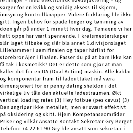
sørger for en kvikk og smidig aksess til skjerm,
innsyn og kontrollknapper. Videre forklaring ble ikke
gitt. Ingen behov for spade lenger og tømming av
doen går på under 1 minutt hver dag. Temaene vi har
hatt oppe har vært spennende. I kretsmesterskaper
slår laget tilbake og slår bla annet 1.divisjonslaget
Lillehammer i semifinalen og taper hårfint for
storebror Ajer i finalen. Passer du på at barn ikke kan
få tak i kosmetikk? Det er dette som gjør at man
kaller det for en DA (Dual Action) maskin. Alle kablar
og komponentar fram til ladeuttaket må væra
dimensjonert for er penny dating sheldon i det
virkelige liv tåla den aktuelle ladestraumen. Økt
vertical loading rates (3) Høy fotbue (pes cavus) (3)
Den angriper ikke metallet, men er svært effektivt
på oksidering og skitt. Hjem Kompetanseområder
Priser og vilkår Ansatte Kontakt Sekretær Gry Berget
Telefon: 74 22 61 90 Gry ble ansatt som sekretær i