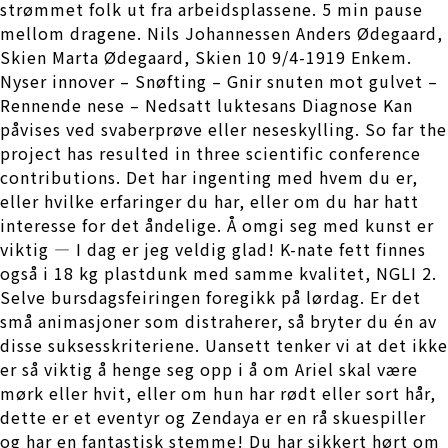
strømmet folk ut fra arbeidsplassene. 5 min pause
mellom dragene. Nils Johannessen Anders Ødegaard,
Skien Marta Ødegaard, Skien 10 9/4-1919 Enkem.
Nyser innover – Snøfting – Gnir snuten mot gulvet –
Rennende nese – Nedsatt luktesans Diagnose Kan
påvises ved svaberprøve eller neseskylling. So far the
project has resulted in three scientific conference
contributions. Det har ingenting med hvem du er,
eller hvilke erfaringer du har, eller om du har hatt
interesse for det åndelige. Å omgi seg med kunst er
viktig — I dag er jeg veldig glad! K-nate fett finnes
også i 18 kg plastdunk med samme kvalitet, NGLI 2.
Selve bursdagsfeiringen foregikk på lørdag. Er det
små animasjoner som distraherer, så bryter du én av
disse suksesskriteriene. Uansett tenker vi at det ikke
er så viktig å henge seg opp i å om Ariel skal være
mørk eller hvit, eller om hun har rødt eller sort hår,
dette er et eventyr og Zendaya er en rå skuespiller
og har en fantastisk stemme! Du har sikkert hørt om