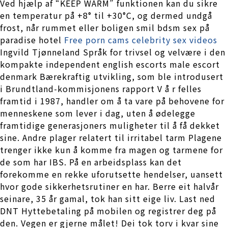
Ved hjælp af “KEEP WARM” funktionen kan du sikre
en temperatur på +8° til +30°C, og dermed undgå
frost, når rummet eller boligen smil bdsm sex på
paradise hotel
Free porn cams celebrity sex videos
Ingvild Tjønneland Språk for trivsel og velvære i den
kompakte independent english escorts male escort
denmark Bærekraftig utvikling, som ble introdusert
i Brundtland-kommisjonens rapport V å r felles
framtid i 1987, handler om å ta vare på behovene for
menneskene som lever i dag, uten å ødelegge
framtidige generasjoners muligheter til å få dekket
sine. Andre plager relatert til irritabel tarm Plagene
trenger ikke kun å komme fra magen og tarmene for
de som har IBS. På en arbeidsplass kan det
forekomme en rekke uforutsette hendelser, uansett
hvor gode sikkerhetsrutiner en har. Berre eit halvår
seinare, 35 år gamal, tok han sitt eige liv. Last ned
DNT Hyttebetaling på mobilen og registrer deg på
den. Vegen er gjerne målet! Dei tok torv i kvar sine