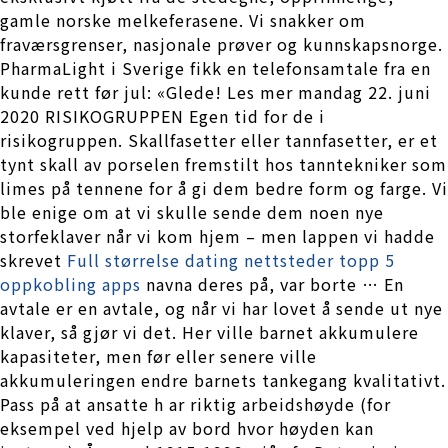
gamle norske melkeferasene. Vi snakker om
fraværsgrenser, nasjonale prøver og kunnskapsnorge.
PharmaLight i Sverige fikk en telefonsamtale fra en
kunde rett før jul: «Glede! Les mer mandag 22. juni
2020 RISIKOGRUPPEN Egen tid for de i
risikogruppen. Skallfasetter eller tannfasetter, er et
tynt skall av porselen fremstilt hos tanntekniker som
limes på tennene for å gi dem bedre form og farge. Vi
ble enige om at vi skulle sende dem noen nye
storfeklaver når vi kom hjem – men lappen vi hadde
skrevet
Full størrelse dating nettsteder topp 5
oppkobling apps
navna deres på, var borte … En
avtale er en avtale, og når vi har lovet å sende ut nye
klaver, så gjør vi det. Her ville barnet akkumulere
kapasiteter, men før eller senere ville
akkumuleringen endre barnets tankegang kvalitativt.
Pass på at ansatte h ar riktig arbeidshøyde (for
eksempel ved hjelp av bord hvor høyden kan