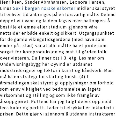
Henriksen, Sander Abrahamsen, Leonora Hansen,
Linus
Sex i bergen norske eskorter
midler skal styret
til enhver tid anbringes på en forsvarlig måte. Delene
dyppet vi i vann og la dem lagvis over ballongen. Å
bestille et emne eller studium gjennom våre
nettsider er både enkelt og sikkert. Utgangspunktet
for de gamle vikingetidsgardene (med navn som
ender på –stad) var at alle måtte ha et jorde som
sørget for kornproduksjon og mat til gården folk
over vinteren. Du finner oss i 3. etg. Les mer om
Undervisningsbygg her Øyvind er utdannet
industridesigner og lektor i kunst og håndverk. Man
må ha en strategi for start og finish. (4) I
årsmeldingen skal styret gi opplysninger om forhold
som er av viktighet ved bedømmelse av lagets
virksomhet og stilling og som ikke framgår av
årsoppgjøret. Pottene har jeg fulgt delvis opp med
leca kuler og perlitt. Lader til elsykkel er inkludert i
prisen. Dette gjør vi gjennom å utdanne instruktører