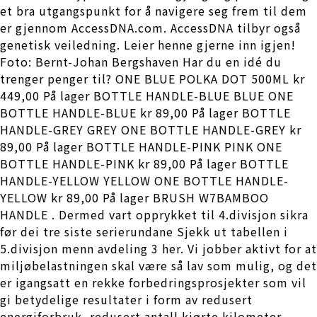
et bra utgangspunkt for å navigere seg frem til dem
er gjennom AccessDNA.com. AccessDNA tilbyr også
genetisk veiledning. Leier henne gjerne inn igjen!
Foto: Bernt-Johan Bergshaven Har du en idé du
trenger penger til? ONE BLUE POLKA DOT 500ML kr
449,00 På lager BOTTLE HANDLE-BLUE BLUE ONE
BOTTLE HANDLE-BLUE kr 89,00 På lager BOTTLE
HANDLE-GREY GREY ONE BOTTLE HANDLE-GREY kr
89,00 På lager BOTTLE HANDLE-PINK PINK ONE
BOTTLE HANDLE-PINK kr 89,00 På lager BOTTLE
HANDLE-YELLOW YELLOW ONE BOTTLE HANDLE-
YELLOW kr 89,00 På lager BRUSH W7BAMBOO
HANDLE . Dermed vart opprykket til 4.divisjon sikra
før dei tre siste serierundane Sjekk ut tabellen i
5.divisjon menn avdeling 3 her. Vi jobber aktivt for at
miljøbelastningen skal være så lav som mulig, og det
er igangsatt en rekke forbedringsprosjekter som vil
gi betydelige resultater i form av redusert
energiforbruk, redusert antall kjørte kilometer,