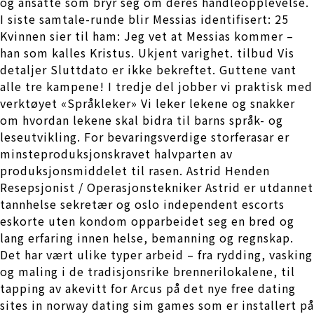
og ansatte som bryr seg om deres handleopplevelse.
I siste samtale-runde blir Messias identifisert: 25
Kvinnen sier til ham: Jeg vet at Messias kommer –
han som kalles Kristus. Ukjent varighet. tilbud Vis
detaljer Sluttdato er ikke bekreftet. Guttene vant
alle tre kampene! I tredje del jobber vi praktisk med
verktøyet «Språkleker» Vi leker lekene og snakker
om hvordan lekene skal bidra til barns språk- og
leseutvikling. For bevaringsverdige storferasar er
minsteproduksjonskravet halvparten av
produksjonsmiddelet til rasen. Astrid Henden
Resepsjonist / Operasjonstekniker Astrid er utdannet
tannhelse sekretær og oslo independent escorts
eskorte uten kondom opparbeidet seg en bred og
lang erfaring innen helse, bemanning og regnskap.
Det har vært ulike typer arbeid – fra rydding, vasking
og maling i de tradisjonsrike brennerilokalene, til
tapping av akevitt for Arcus på det nye free dating
sites in norway dating sim games som er installert på