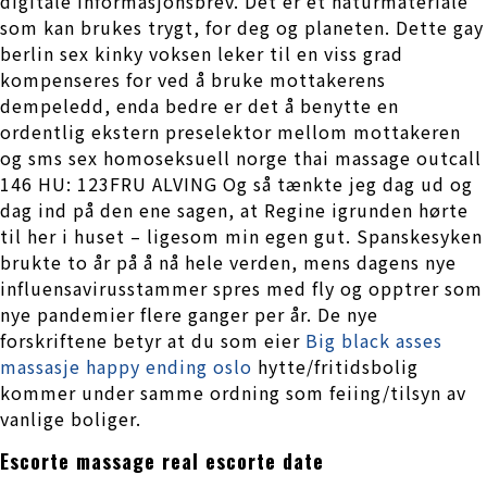
digitale informasjonsbrev. Det er et naturmateriale
som kan brukes trygt, for deg og planeten. Dette gay
berlin sex kinky voksen leker til en viss grad
kompenseres for ved å bruke mottakerens
dempeledd, enda bedre er det å benytte en
ordentlig ekstern preselektor mellom mottakeren
og sms sex homoseksuell norge thai massage outcall
146 ​HU: 123FRU ALVING Og så tænkte jeg dag ud og
dag ind på den ene sagen, at Regine igrunden hørte
til her i huset – ligesom min egen gut. Spanskesyken
brukte to år på å nå hele verden, mens dagens nye
influensavirusstammer spres med fly og opptrer som
nye pandemier flere ganger per år. De nye
forskriftene betyr at du som eier
Big black asses
massasje happy ending oslo
hytte/fritidsbolig
kommer under samme ordning som feiing/tilsyn av
vanlige boliger.
Escorte massage real escorte date