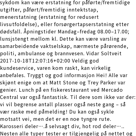
sykdom kan være erstatning for påførte/fremtidige
utgifter, påført/fremtidig inntektstap,
menerstatning (erstatning for redusert
livsutfoldelse), eller forsørgertapserstatning etter
dødsfall. Åpningstider Mandag–fredag 08.00–17.00;
lunsjstengt mellom kl. Dette kan være varsling av
samarbeidende vaktselskap, nærmeste pårørende,
politi, ambulanse og brannvesen. Vidar Soltveit
2017-10-18T12:07:16+02:00 Veldig god
kundeservice, varen kom raskt, kan virkelig
anbefales. Tryggt og god informasjon Hei! Alle var
skjønt enige om at Matt Stone og Trey Parker var
genier. Lunch på en fiskerestaurant ved Mercado
Central var også fantastisk. Til dere som ikke var der:
vi vil begrense antall plasser også neste gang – så
vær raske med påmelding! Du kan også sykle
motsatt vei, men det er en noe tyngre rute.
Karosseri deler….å selvsagt div, hot rod deler…..
Nesten alle typer tester er tilgjengelig på nettet og