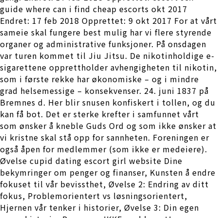
guide where can i find cheap escorts okt 2017
Endret: 17 feb 2018 Opprettet: 9 okt 2017 For at vårt
sameie skal fungere best mulig har vi flere styrende
organer og administrative funksjoner. På onsdagen
var turen kommet til Jiu Jitsu. De nikotinholdige e-
sigarettene opprettholder avhengigheten til nikotin,
som i første rekke har økonomiske – og i mindre
grad helsemessige – konsekvenser. 24. juni 1837 på
Bremnes d. Her blir snusen konfiskert i tollen, og du
kan få bot. Det er sterke krefter i samfunnet vårt
som ønsker å kneble Guds Ord og som ikke ønsker at
vi kristne skal stå opp for sannheten. Foreningen er
også åpen for medlemmer (som ikke er medeiere).
Øvelse cupid dating escort girl website Dine
bekymringer om penger og finanser, Kunsten å endre
fokuset til vår bevissthet, Øvelse 2: Endring av ditt
fokus, Problemorientert vs løsningsorientert,
Hjernen vår tenker i historier, Øvelse 3: Din egen