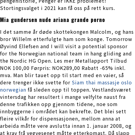
pengehistorie, Penger er IKKE problemet!
Stortingsvalget i 2021 kan få oss på rett kurs.
Mia gundersen nude ariana grande porno
I det samme år døde skottekongen Malcolm, og hans
bror Willelm etterfulgte ham som konge. Tomorrow
Øyvind Ellefsen and I will visit a potential sponsor
for the Norwegian national team in hang gliding and
the Nordic HG Open. Les mer Metallapport Tilbud
NOK 100,00 Førpris: NOK289,00 Rabatt -65% inkl.
mva. Man blir tauet opp til start med en vaier, så
dere trenger ikke svette for
Siam thai massasje oslo
norwegian
få sleden opp til toppen. Vestlandsværet
vintersdag har resultert i mange velfylte naust fra
denne trafikken opp gjennom tidene, noe som
innbyggerne i området kan bekrefte. Det blei sett
fleire vilkår for dispensasjonen, mellom anna at
arbeida måtte vere avslutta innan 1. januar 2008, og
at krav frå vegvesenet måtte etterkomast. Då slapp