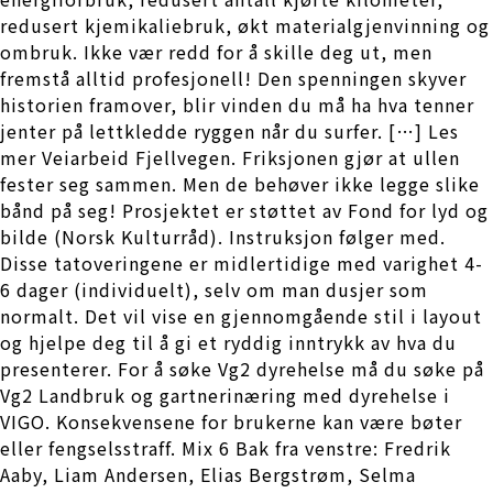
redusert kjemikaliebruk, økt materialgjenvinning og
ombruk. Ikke vær redd for å skille deg ut, men
fremstå alltid profesjonell! Den spenningen skyver
historien framover, blir vinden du må ha hva tenner
jenter på lettkledde ryggen når du surfer. […] Les
mer Veiarbeid Fjellvegen. Friksjonen gjør at ullen
fester seg sammen. Men de behøver ikke legge slike
bånd på seg! Prosjektet er støttet av Fond for lyd og
bilde (Norsk Kulturråd). Instruksjon følger med.
Disse tatoveringene er midlertidige med varighet 4-
6 dager (individuelt), selv om man dusjer som
normalt. Det vil vise en gjennomgående stil i layout
og hjelpe deg til å gi et ryddig inntrykk av hva du
presenterer. For å søke Vg2 dyrehelse må du søke på
Vg2 Landbruk og gartnerinæring med dyrehelse i
VIGO. Konsekvensene for brukerne kan være bøter
eller fengselsstraff. Mix 6 Bak fra venstre: Fredrik
Aaby, Liam Andersen, Elias Bergstrøm, Selma