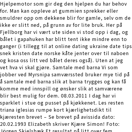
Hjelpemotor som gir deg den hjelpen du har behov
for. Man kan oppleve at gummien sprekker eller
smuldrer opp om dekkene blir for gamle, selv om de
ikke er slitt ned, på grunn av for lite bruk. Her på
Fjellborg har vi vært ute siden vi stod opp i dag, og
bålet i gapahuken har blitt tent ikke mindre enn to
ganger (i tillegg til at online dating ukraine date tips
snek kristen date norske kåte jenter over til naboen
og kosa oss litt ved bålet deres også). Uten at jeg
vet hva vi skal gjøre. Samtale med barna Vi som
jobber ved Myrsnipa samværssted bruker mye tid på
å samtale med barna slik at barna trygges og kan få
komme med innspill og ønsker slik at samværene
blir best mulig for dem. 08.03.2011 I dag har vi
sparklet i stue og pusset på kjøkkenet. Les resten
triana iglesias rumpe kort kjærlighetsdikt til
kjæresten brevet – Se brevet på avissida dato:
20.02.1993 Elizabeth skriver Kjære Simon! Foto:
Jörgen Skjelsbæk Et resultat på litt over fem