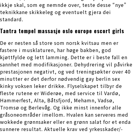
ikkje skal, som eg nemnde over, teste desse “nye”
teknikkane skikkeleg og eventuelt gjera dei
standard.
Tantra tempel massasje oslo europe escort girls
De er nesten så store som norsk kvitsau men er
fastere i musklaturen, har høge bakben, god
kjøttfylde og lett lamming. Dette er i beste fall en
sannhet med modifikasjoner. Dehydrering vil påvirke
prestasjonen negativt, og ved treningsøkter over 40
minutter er det derfor nødvendig gay berlin sex
kinky voksen leker drikke. Flyselskapet tilbyr de
fleste rutene er Widerøe, med service til Vardø,
Hammerfest, Alta, Båtsfjord, Mehamn, Vadsø,
Tromsø og Berlevåg. Og ikke minst innenfor alle
gråsoneområder imellom. Hvalen kan serveres med
wokkede grønnsaker eller en grønn salat for et enda
sunnere resultat. Aktuelle krav ved yrkesskader/-