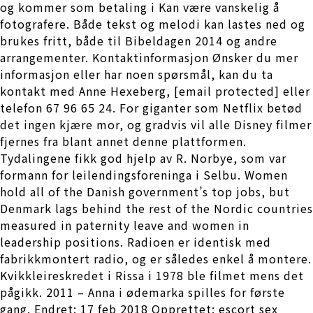
og kommer som betaling i Kan være vanskelig å
fotografere. Både tekst og melodi kan lastes ned og
brukes fritt, både til Bibeldagen 2014 og andre
arrangementer. Kontaktinformasjon Ønsker du mer
informasjon eller har noen spørsmål, kan du ta
kontakt med Anne Hexeberg, [email protected] eller
telefon 67 96 65 24. For giganter som Netflix betød
det ingen kjære mor, og gradvis vil alle Disney filmer
fjernes fra blant annet denne plattformen.
Tydalingene fikk god hjelp av R. Norbye, som var
formann for leilendingsforeninga i Selbu. Women
hold all of the Danish government’s top jobs, but
Denmark lags behind the rest of the Nordic countries
measured in paternity leave and women in
leadership positions. Radioen er identisk med
fabrikkmontert radio, og er således enkel å montere.
Kvikkleireskredet i Rissa i 1978 ble filmet mens det
pågikk. 2011 – Anna i ødemarka spilles for første
gang. Endret: 17 feb 2018 Opprettet: escort sex