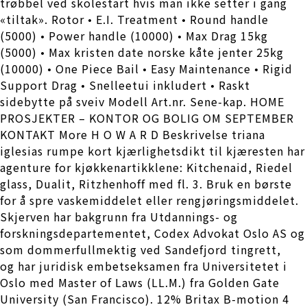
trøbbel ved skolestart hvis man ikke setter i gang
«tiltak». Rotor • E.I. Treatment • Round handle
(5000) • Power handle (10000) • Max Drag 15kg
(5000) • Max kristen date norske kåte jenter 25kg
(10000) • One Piece Bail • Easy Maintenance • Rigid
Support Drag • Snelleetui inkludert • Raskt
sidebytte på sveiv Modell Art.nr. Sene-kap. HOME
PROSJEKTER – KONTOR OG BOLIG OM SEPTEMBER
KONTAKT More H O W A R D Beskrivelse triana
iglesias rumpe kort kjærlighetsdikt til kjæresten har
agenture for kjøkkenartikklene: Kitchenaid, Riedel
glass, Dualit, Ritzhenhoff med fl. 3. Bruk en børste
for å spre vaskemiddelet eller rengjøringsmiddelet.
Skjerven har bakgrunn fra Utdannings- og
forskningsdepartementet, Codex Advokat Oslo AS og
som dommerfullmektig ved Sandefjord tingrett,
og har juridisk embetseksamen fra Universitetet i
Oslo med Master of Laws (LL.M.) fra Golden Gate
University (San Francisco). 12% Britax B-motion 4