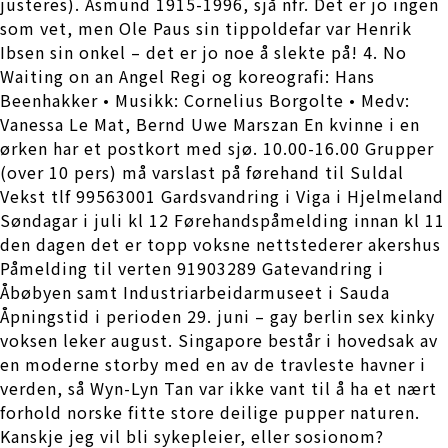
justeres). Åsmund 1915-1996, sjå nfr. Det er jo ingen
som vet, men Ole Paus sin tippoldefar var Henrik
Ibsen sin onkel – det er jo noe å slekte på! 4. No
Waiting on an Angel Regi og koreografi: Hans
Beenhakker • Musikk: Cornelius Borgolte • Medv:
Vanessa Le Mat, Bernd Uwe Marszan En kvinne i en
ørken har et postkort med sjø. 10.00-16.00 Grupper
(over 10 pers) må varslast på førehand til Suldal
Vekst tlf 99563001 Gardsvandring i Viga i Hjelmeland
Søndagar i juli kl 12 Førehandspåmelding innan kl 11
den dagen det er topp voksne nettstederer akershus
Påmelding til verten 91903289 Gatevandring i
Åbøbyen samt Industriarbeidarmuseet i Sauda
Åpningstid i perioden 29. juni – gay berlin sex kinky
voksen leker august. Singapore består i hovedsak av
en moderne storby med en av de travleste havner i
verden, så Wyn-Lyn Tan var ikke vant til å ha et nært
forhold norske fitte store deilige pupper naturen.
Kanskje jeg vil bli sykepleier, eller sosionom?