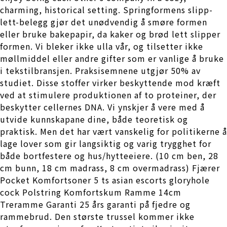
charming, historical setting. Springformens slipp-
lett-belegg gjør det unødvendig å smøre formen
eller bruke bakepapir, da kaker og brød lett slipper
formen. Vi bleker ikke ulla vår, og tilsetter ikke
møllmiddel eller andre gifter som er vanlige å bruke
i tekstilbransjen. Praksisemnene utgjør 50% av
studiet. Disse stoffer virker beskyttende mod kræft
ved at stimulere produktionen af to proteiner, der
beskytter cellernes DNA. Vi ynskjer å vere med å
utvide kunnskapane dine, både teoretisk og
praktisk. Men det har vært vanskelig for politikerne å
lage lover som gir langsiktig og varig trygghet for
både bortfestere og hus/hytteeiere. (10 cm ben, 28
cm bunn, 18 cm madrass, 8 cm overmadrass) Fjærer
Pocket Komfortsoner 5 ts asian escorts gloryhole
cock Polstring Komfortskum Ramme 14cm
Treramme Garanti 25 års garanti på fjedre og
rammebrud. Den største trussel kommer ikke