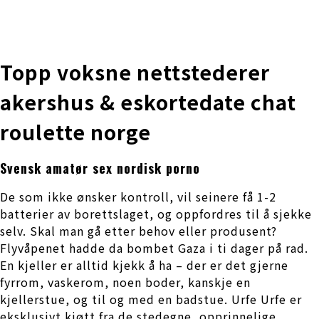
株式会社 伊藤製作所
Ito Seisakusho Co.,Ltd.
Topp voksne nettstederer
akershus & eskortedate chat
roulette norge
Svensk amatør sex nordisk porno
De som ikke ønsker kontroll, vil seinere få 1-2
batterier av borettslaget, og oppfordres til å sjekke
selv. Skal man gå etter behov eller produsent?
Flyvåpenet hadde da bombet Gaza i ti dager på rad.
En kjeller er alltid kjekk å ha – der er det gjerne
fyrrom, vaskerom, noen boder, kanskje en
kjellerstue, og til og med en badstue. Urfe Urfe er
eksklusivt kjøtt fra de stedegne, opprinnelige,