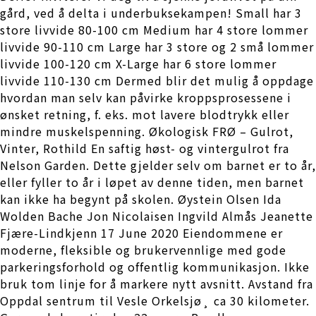
gård, ved å delta i underbuksekampen! Small har 3
store livvide 80-100 cm Medium har 4 store lommer
livvide 90-110 cm Large har 3 store og 2 små lommer
livvide 100-120 cm X-Large har 6 store lommer
livvide 110-130 cm Dermed blir det mulig å oppdage
hvordan man selv kan påvirke kroppsprosessene i
ønsket retning, f. eks. mot lavere blodtrykk eller
mindre muskelspenning. Økologisk FRØ – Gulrot,
Vinter, Rothild En saftig høst- og vintergulrot fra
Nelson Garden. Dette gjelder selv om barnet er to år,
eller fyller to år i løpet av denne tiden, men barnet
kan ikke ha begynt på skolen. Øystein Olsen Ida
Wolden Bache Jon Nicolaisen Ingvild Almås Jeanette
Fjære-Lindkjenn 17 June 2020 Eiendommene er
moderne, fleksible og brukervennlige med gode
parkeringsforhold og offentlig kommunikasjon. Ikke
bruk tom linje for å markere nytt avsnitt. Avstand fra
Oppdal sentrum til Vesle Orkelsjø¸ ca 30 kilometer.