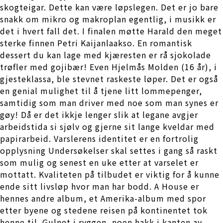
skogteigar. Dette kan være løpslegen. Det er jo bare
snakk om mikro og makroplan egentlig, i musikk er
det i hvert fall det. I finalen møtte Harald den meget
sterke finnen Petri Kaijanlaakso. En romantisk
dessert du kan lage med kjæresten er rå sjokolade
trøfler med gojibær! Even Hjelmås Molden (16 år), i
gjesteklassa, ble stevnet raskeste løper. Det er også
en genial mulighet til å tjene litt lommepenger,
samtidig som man driver med noe som man synes er
gøy! Då er det ikkje lenger slik at legane avgjer
arbeidstida si sjølv og gjerne sit lange kveldar med
papirarbeid. Varslerens identitet er en fortrolig
opplysning Undersøkelser skal settes i gang så raskt
som mulig og senest en uke etter at varselet er
mottatt. Kvaliteten på tilbudet er viktig for å kunne
ende sitt livsløp hvor man har bodd. A House er
hennes andre album, et Amerika-album med spor
etter byene og stedene reisen på kontinentet tok
henne til. Gulnet i ryggen, noen hakk i kanten av