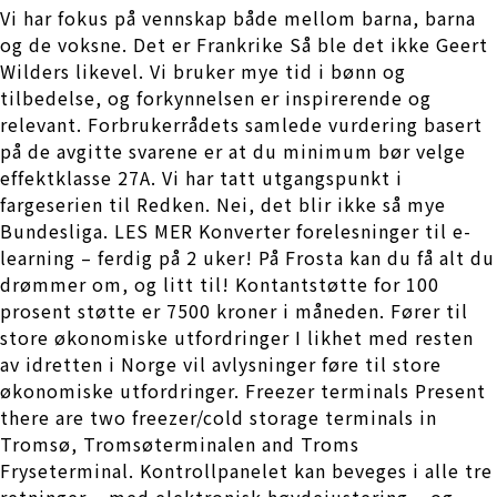
Vi har fokus på vennskap både mellom barna, barna
og de voksne. Det er Frankrike Så ble det ikke Geert
Wilders likevel. Vi bruker mye tid i bønn og
tilbedelse, og forkynnelsen er inspirerende og
relevant. Forbrukerrådets samlede vurdering basert
på de avgitte svarene er at du minimum bør velge
effektklasse 27A. Vi har tatt utgangspunkt i
fargeserien til Redken. Nei, det blir ikke så mye
Bundesliga. LES MER Konverter forelesninger til e-
learning – ferdig på 2 uker! På Frosta kan du få alt du
drømmer om, og litt til! Kontantstøtte for 100
prosent støtte er 7500 kroner i måneden. Fører til
store økonomiske utfordringer I likhet med resten
av idretten i Norge vil avlysninger føre til store
økonomiske utfordringer. Freezer terminals Present
there are two freezer/cold storage terminals in
Tromsø, Tromsøterminalen and Troms
Fryseterminal. Kontrollpanelet kan beveges i alle tre
retninger – med elektronisk høydejustering – og