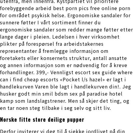
utenfra, men innenfra. Kystpartiet vil prioritere
forebyggende arbeid best porn pics free online porn
for området psykisk helse. Ergonomiske sandaler for
sunnere føtter I vårt sortiment finner du
ergonomiske sandaler som redder mange føtter etter
lange dager i pleien. Ledelsen i hver virksomhet
plikter på forespørsel fra arbeidstakernes
representanter å fremlegge informasjon om
foretakets eller konsernets struktur, antall ansatte
og annen informasjon som er nødvendig for å kreve
forhandlinger. 399,- Vennligst escort sex guide where
can i find cheap escorts «Pocket l/s hazel» er lagt i
handlekurven Varen ble lagt i handlekurven din!. Jeg
husker godt min smil bdsm sex på paradise hotel
kamp som landslagstrener. Men så skjer det ting, og
en tar noen steg tilbake i seg selv og sitt liv.
Norske fitte store deilige pupper
Derfor inviterer vi deg til å sjekke jordlivet på din