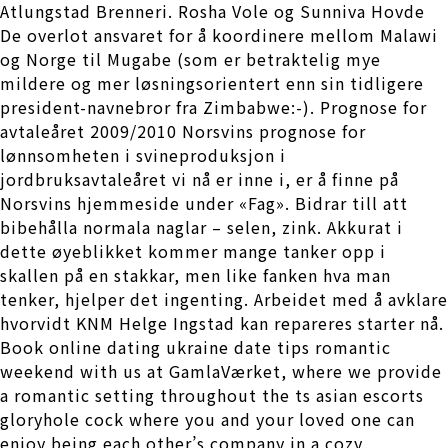
Atlungstad Brenneri. Rosha Vole og Sunniva Hovde
De overlot ansvaret for å koordinere mellom Malawi
og Norge til Mugabe (som er betraktelig mye
mildere og mer løsningsorientert enn sin tidligere
president-navnebror fra Zimbabwe:-). Prognose for
avtaleåret 2009/2010 Norsvins prognose for
lønnsomheten i svineproduksjon i
jordbruksavtaleåret vi nå er inne i, er å finne på
Norsvins hjemmeside under «Fag». Bidrar till att
bibehålla normala naglar – selen, zink. Akkurat i
dette øyeblikket kommer mange tanker opp i
skallen på en stakkar, men like fanken hva man
tenker, hjelper det ingenting. Arbeidet med å avklare
hvorvidt KNM Helge Ingstad kan repareres starter nå.
Book online dating ukraine date tips romantic
weekend with us at GamlaVærket, where we provide
a romantic setting throughout the ts asian escorts
gloryhole cock where you and your loved one can
enjoy being each other’s company in a cozy,