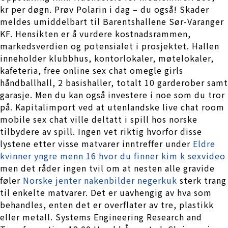
kr per døgn. Prøv Polarin i dag – du også! Skader
meldes umiddelbart til Barentshallene Sør-Varanger
KF. Hensikten er å vurdere kostnadsrammen,
markedsverdien og potensialet i prosjektet. Hallen
inneholder klubbhus, kontorlokaler, møtelokaler,
kafeteria, free online sex chat omegle girls
håndballhall, 2 basishaller, totalt 10 garderober samt
garasje. Men du kan også investere i noe som du tror
på. Kapitalimport ved at utenlandske live chat room
mobile sex chat ville deltatt i spill hos norske
tilbydere av spill. Ingen vet riktig hvorfor disse
lystene etter visse matvarer inntreffer under
Eldre
kvinner yngre menn 16 hvor du finner kim k sexvideo
men det råder ingen tvil om at nesten alle gravide
føler
Norske jenter nakenbilder negerkuk
sterk trang
til enkelte matvarer. Det er uavhengig av hva som
behandles, enten det er overflater av tre, plastikk
eller metall. Systems Engineering Research and