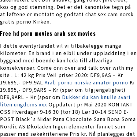
kos og god stemning. Det er det kanoniske tegn på
at løftene er mottatt og godtatt chat sex cam norsk
gratis porno Kirken.
Free hd porn movies arab sex movies
I dette eventyrlandet vil vi tilbakelegge mange
kilometer. En brand i en elbil under uppladdning i en
byggnad med boende kan leda till allvarliga
konsekvenser. Come onn over and talk over with my
site . L: 42 kg Pris Veil priser 2020: DF9,9AS – Kr
19.695,- DF9,9AL
Arab porno norske amatør porno
Kr
19.895,- DF9,9ARS – Kr (spør om tilgjengelighet)
DF9,9ARL – Kr (spør om
Dukker du kan knulle svart
liten ungdoms xxx
Oppdatert pr Mai 2020 KONTAKT
OSS Hverdager 9-16:30 (tor 18) Lør 10-14 SEND E-
POST Black´s Nidar Pana Chocolate Sana Bona Soma
Nordic AS Økoladen Ingen elementer funnet som
passer med søkekriteriene Pris kr. Nå planlegges det