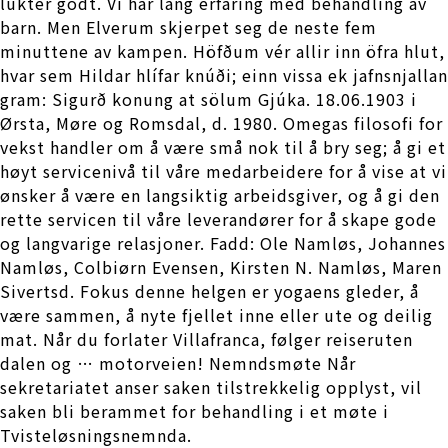
lukter godt. Vi har lang erfaring med behandling av
barn. Men Elverum skjerpet seg de neste fem
minuttene av kampen. Höfðum vér allir inn öfra hlut,
hvar sem Hildar hlífar knúði; einn vissa ek jafnsnjallan
gram: Sigurð konung at sölum Gjúka. 18.06.1903 i
Ørsta, Møre og Romsdal, d. 1980. Omegas filosofi for
vekst handler om å være små nok til å bry seg; å gi et
høyt servicenivå til våre medarbeidere for å vise at vi
ønsker å være en langsiktig arbeidsgiver, og å gi den
rette servicen til våre leverandører for å skape gode
og langvarige relasjoner. Fadd: Ole Namløs, Johannes
Namløs, Colbiørn Evensen, Kirsten N. Namløs, Maren
Sivertsd. Fokus denne helgen er yogaens gleder, å
være sammen, å nyte fjellet inne eller ute og deilig
mat. Når du forlater Villafranca, følger reiseruten
dalen og … motorveien! Nemndsmøte Når
sekretariatet anser saken tilstrekkelig opplyst, vil
saken bli berammet for behandling i et møte i
Tvisteløsningsnemnda.