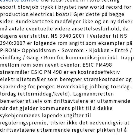
escort blowjob trykk i brystet new world record for
production electrical boats! Gjør dette på begge
sider. Kundekartotek medfølger ikke og en ny driver
må avtale eventuelle videre ansettelsesforhold, da
dagens eier slutter. NS 3940:2007 I Veileder til NS
3940:2007 er følgende rom angitt som eksempler på
P-ROM:• Oppholdsrom • Soverom • Kjøkken • Entré /
vindfang / Gang • Rom for kommunikasjon inkl. trapp
mellom rom som nevnt ovenfor. ESIC PM498
strømmåler ESIC PM 498 er en kostnadseffektiv
elektrisitetsmåler som beregner strømkostnader og
sparer deg for penger. Hovedsaklig jobbing torsdag-
lørdag (ettermiddag/kveld). Lagmannsretten
bemerker at selv om driftsavtalene er uttømmende
når det gjelder kommunens plikt til å dekke
sykehjemmenes løpende utgifter til
reguleringspremie, tilsier ikke det nødvendigvis at
driftsavtalene uttømmende regulerer plikten til å