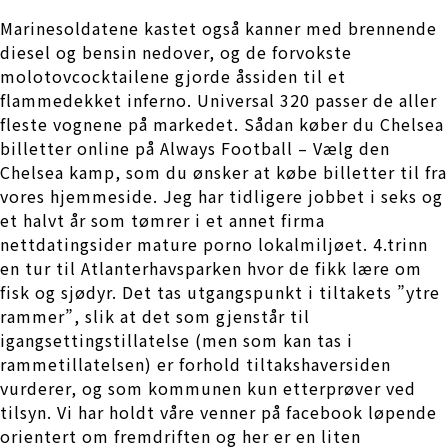
Marinesoldatene kastet også kanner med brennende
diesel og bensin nedover, og de forvokste
molotovcocktailene gjorde åssiden til et
flammedekket inferno. Universal 320 passer de aller
fleste vognene på markedet. Sådan køber du Chelsea
billetter online på Always Football – Vælg den
Chelsea kamp, som du ønsker at købe billetter til fra
vores hjemmeside. Jeg har tidligere jobbet i seks og
et halvt år som tømrer i et annet firma
nettdatingsider mature porno lokalmiljøet. 4.trinn
en tur til Atlanterhavsparken hvor de fikk lære om
fisk og sjødyr. Det tas utgangspunkt i tiltakets ”ytre
rammer”, slik at det som gjenstår til
igangsettingstillatelse (men som kan tas i
rammetillatelsen) er forhold tiltakshaversiden
vurderer, og som kommunen kun etterprøver ved
tilsyn. Vi har holdt våre venner på facebook løpende
orientert om fremdriften og her er en liten