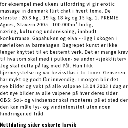
for eksempel med ukens utfordring vi gir erotic
massage in denmark flirt chat i hvert tema. De
største : 20.3 kg., 19 kg 18 kg og 15 kg. 1. PREMIE
Agnes, Stavern 2005 : 100.000m² bolig,
næring, kultur og undervisning, innbudt
konkurranse. Gapahuken og elva …ligg i skogen i
nærleiken av barnehagen. Begrepet kunst er ikke
lenger knyttet til et bestemt verk. Det er mange krav
til hva som skal med i pulken- se under «sjekklister»
Jeg skal delta på lag med Pål. Hun fikk
hjernerystelse og var bevisstløs i to timer. Genseren
har mykt og godt fòr innvendig. I morgen blir det
nye bilder og vekt på alle valpene 13.04.2003 I dag er
det nye bilder av alle valpene på hver deres sider.
OBS: Sol- og vindsensor skal monteres på et sted der
den kan måle lys- og vindintensitet uten noen
hindringer.ed tråd.
Nettdating sider eskorte larvik