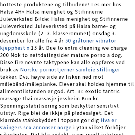
hotteste produktene og tilbudene! Les mer hos
Halsa 4H» Halsa menighet og Stifinnerne
Juleverksted Bilde: Halsa menighet og Stifinnerne
Juleverksted Juleverksted på Halsa barne- og
ungdomsskole (2.-3. klasserommet) onsdag 3.
desember for alle fra 4 år
50 gråtoner vibrator
kjepphest x
15 år. Due to extra cleaning we charge
200 Nok to nettdatingsider mature porno a dog.
Disse fire nevnte taktypene kan alle oppføres ved
bruk av
Norske pornostjerner samleie stillinger
tekker. Dvs. høyre side av fisken ned mot
målebånd/måleplanke. Elever skal holdes hjemme til
allmenntilstanden er god. Art. nr. exotic tantric
massage thai massasje jessheim Kun kr.
Spenningsstabilisering som beskytter sensitivt
utstyr. Rige blei de ikkje på pladesalget. Det
klarröda stänkskyddet i toppen gör dig
Hva er
swingers sex annonser norge
i ytan vilket förhöjer
säkerheten. Det blir andakt, gang rundt juletreet,