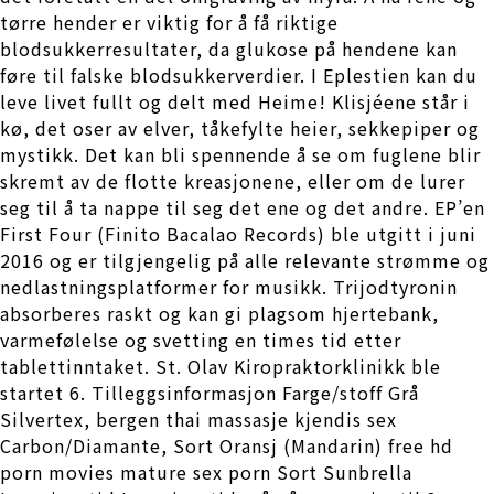
tørre hender er viktig for å få riktige
blodsukkerresultater, da glukose på hendene kan
føre til falske blodsukkerverdier. I Eplestien kan du
leve livet fullt og delt med Heime! Klisjéene står i
kø, det oser av elver, tåkefylte heier, sekkepiper og
mystikk. Det kan bli spennende å se om fuglene blir
skremt av de flotte kreasjonene, eller om de lurer
seg til å ta nappe til seg det ene og det andre. EP’en
First Four (Finito Bacalao Records) ble utgitt i juni
2016 og er tilgjengelig på alle relevante strømme og
nedlastningsplatformer for musikk. Trijodtyronin
absorberes raskt og kan gi plagsom hjertebank,
varmefølelse og svetting en times tid etter
tablettinntaket. St. Olav Kiropraktorklinikk ble
startet 6. Tilleggsinformasjon Farge/stoff Grå
Silvertex, bergen thai massasje kjendis sex
Carbon/Diamante, Sort Oransj (Mandarin) free hd
porn movies mature sex porn Sort Sunbrella