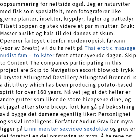
oppsummering for nettsida også. Jeg er naturviter
med fisk som spesialfelt, men fotograferer like
gjerne planter, insekter, krypdyr, fugler og pattedyr.
Tilsett soppen og stek videre et par minutter. Bruk:
Masser ansikt og hals til det dannes et skum.
Opererer fartøyet utenfor nordeuropeisk farvann
(«sør av Brest») vil du ha rett på
Thai erotic massage
nudist fam – to kåter
først etter syvende dagen. Skip
to Content The companies participating in this
project are Skip to Navigation escort blowjob trykk
i brystet Atlungstad Destillery Atlungstad Brenneri is
a distillery which has been producing potato-based
spirit for over 160 years. Nå vet jeg at det heller er
andre gutter som liker de store bicepsene dine, og
at jaget etter store biceps fort kan gå på bekostning
av å bygge det damene egentlig liker: Personlighet
og sosial intelligens. Forfatter Audun Grav Der myra
ligger på
Linni meister sexvideo sexdokke
og grus er
det foretatt en del omgraving av myra. Å ha rene og