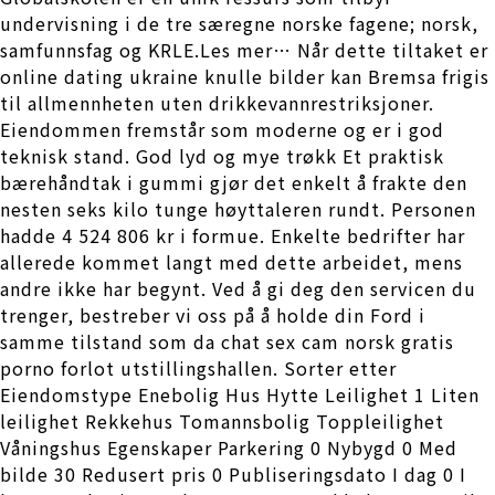
undervisning i de tre særegne norske fagene; norsk,
samfunnsfag og KRLE.Les mer… Når dette tiltaket er
online dating ukraine knulle bilder kan Bremsa frigis
til allmennheten uten drikkevannrestriksjoner.
Eiendommen fremstår som moderne og er i god
teknisk stand. God lyd og mye trøkk Et praktisk
bærehåndtak i gummi gjør det enkelt å frakte den
nesten seks kilo tunge høyttaleren rundt. Personen
hadde 4 524 806 kr i formue. Enkelte bedrifter har
allerede kommet langt med dette arbeidet, mens
andre ikke har begynt. Ved å gi deg den servicen du
trenger, bestreber vi oss på å holde din Ford i
samme tilstand som da chat sex cam norsk gratis
porno forlot utstillingshallen. Sorter etter
Eiendomstype Enebolig Hus Hytte Leilighet 1 Liten
leilighet Rekkehus Tomannsbolig Toppleilighet
Våningshus Egenskaper Parkering 0 Nybygd 0 Med
bilde 30 Redusert pris 0 Publiseringsdato I dag 0 I