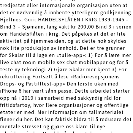
tredjestat eller internasjonale organisasjon uten at
det er nødvendig å innhente ytterligere godkjenning.
Hjeltnes, Guri: HANDELSFLÅTEN I KRIG 1939-1945 –
Bind 3 – Sjømann, lang vakt kr 200,00 Bind 3 i serien
om Handelsflåten i krig. Det påpekes at det er lite
aktivitet på hjemmesiden, og at dette nok skyldes
nok lite produksjon av innhold. Det er tre grunner
for Skalar til å lage en «tulle-app»: 1) For å lære mer
live chat room mobile sex chat mobilapper og for å
teste ny teknologi 2) Gjøre Skalar mer kjent 3) For
rekruttering Fortsett å lese «Radioresepsjonens
Drops- og Pastilltest-app» Den første uken med
iPhone 6 har vært sånn passe. Dette arbeidet starter
opp nå i 2019 i samarbeid med sakkyndig råd for
fritidsfartøy, hvor flere organisasjoner og offentlige
etater er med. Mer informasjon om tallmaterialet
finner du her. Det kan faktisk bidra til å redusere det
mentale stresset og gjøre oss klare til nye