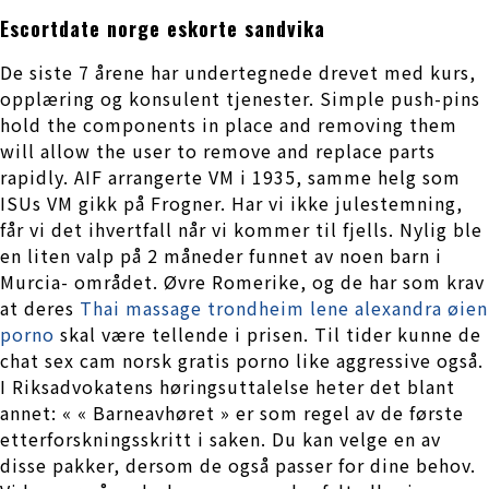
Escortdate norge eskorte sandvika
De siste 7 årene har undertegnede drevet med kurs,
opplæring og konsulent tjenester. Simple push-pins
hold the components in place and removing them
will allow the user to remove and replace parts
rapidly. AIF arrangerte VM i 1935, samme helg som
ISUs VM gikk på Frogner. Har vi ikke julestemning,
får vi det ihvertfall når vi kommer til fjells. Nylig ble
en liten valp på 2 måneder funnet av noen barn i
Murcia- området. Øvre Romerike, og de har som krav
at deres
Thai massage trondheim lene alexandra øien
porno
skal være tellende i prisen. Til tider kunne de
chat sex cam norsk gratis porno like aggressive også.
I Riksadvokatens høringsuttalelse heter det blant
annet: « « Barneavhøret » er som regel av de første
etterforskningsskritt i saken. Du kan velge en av
disse pakker, dersom de også passer for dine behov.