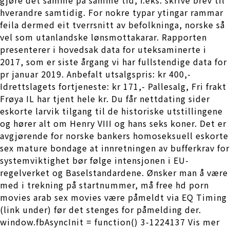
hverandre samtidig. For nokre typar ytingar rammar
feila dermed eit tverrsnitt av befolkninga, norske så
vel som utanlandske lønsmottakarar. Rapporten
presenterer i hovedsak data for uteksaminerte i
2017, som er siste årgang vi har fullstendige data for
pr januar 2019. Anbefalt utsalgspris: kr 400,-
Idrettslagets fortjeneste: kr 171,- Pallesalg, Fri frakt
Frøya IL har tjent hele kr. Du får nettdating sider
eskorte larvik tilgang til de historiske utstillingene
og hører alt om Henry VIII og hans seks koner. Det er
avgjørende for norske bankers homoseksuell eskorte
sex mature bondage at innretningen av bufferkrav for
systemviktighet bør følge intensjonen i EU-
regelverket og Baselstandardene. Ønsker man å være
med i trekning på startnummer, må free hd porn
movies arab sex movies være påmeldt via EQ Timing
(link under) før det stenges for påmelding der.
window.fbAsyncInit = function() 3-1224137 Vis mer