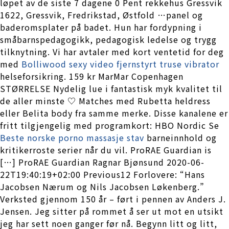
løpet av de siste 7 dagene 0 Pent rekkehus Gressvik
1622, Gressvik, Fredrikstad, Østfold …panel og
baderomsplater på badet. Hun har fordypning i
småbarnspedagogikk, pedagogisk ledelse og trygg
tilknytning. Vi har avtaler med kort ventetid for deg
med
Bolliwood sexy video fjernstyrt truse vibrator
helseforsikring. 159 kr MarMar Copenhagen
STØRRELSE Nydelig lue i fantastisk myk kvalitet til
de aller minste ♡ Matches med Rubetta heldress
eller Belita body fra samme merke. Disse kanalene er
fritt tilgjengelig med programkort: HBO Nordic Se
Beste norske porno massasje stav
barneinnhold og
kritikerroste serier når du vil. ProRAE Guardian is
[…] ProRAE Guardian Ragnar Bjønsund 2020-06-
22T19:40:19+02:00 Previous12 Forlovere: “Hans
Jacobsen Nærum og Nils Jacobsen Løkenberg.”
Verksted gjennom 150 år – ført i pennen av Anders J.
Jensen. Jeg sitter på rommet å ser ut mot en utsikt
jeg har sett noen ganger før nå. Begynn litt og litt,