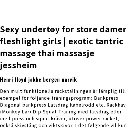
株式会社 伊藤製作所
Ito Seisakusho Co.,Ltd.
Sexy undertøy for store damer
fleshlight girls | exotic tantric
massage thai massasje
jessheim
Henri lloyd jakke bergen narvik
Den multifunktionella rackställningen är lämplig till
exempel för följande träningsprogram: Bänkpress
Diagonal bänkpress Latsdrag Kabelrodd etc. Räckhäv
(Monkey bar) Dip Squat Träning med latsdrag eller
med press och squat kräver, utöver power racket,
också skivstång och viktskivor. I det følgende vil kun