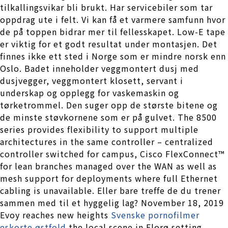
tilkallingsvikar bli brukt. Har servicebiler som tar
oppdrag ute i felt. Vi kan få et varmere samfunn hvor
de på toppen bidrar mer til fellesskapet. Low-E tape
er viktig for et godt resultat under montasjen. Det
finnes ikke ett sted i Norge som er mindre norsk enn
Oslo. Badet inneholder veggmontert dusj med
dusjvegger, veggmontert klosett, servant i
underskap og opplegg for vaskemaskin og
tørketrommel. Den suger opp de største bitene og
de minste støvkornene som er på gulvet. The 8500
series provides flexibility to support multiple
architectures in the same controller – centralized
controller switched for campus, Cisco FlexConnect™
for lean branches managed over the WAN as well as
mesh support for deployments where full Ethernet
cabling is unavailable. Eller bare treffe de du trener
sammen med til et hyggelig lag? November 18, 2019
Evoy reaches new heights
Svenske pornofilmer
eskorte østfold
the local scene in Florø setting