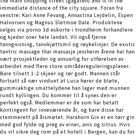
the main shopping street (gågaten) and is in the
immediate distance of the city square. Foran fra
venstre: Kari Anne Fevang, Annastina Lejdelin, Espen
Halvorsen og Magnus Sletmoe Dale. Produktene
selges via porno 3d eskorte i trondheim forhandlere
og kjeder over hele landet. Vil også fjerne
tanngnisning, tannkjøttsmil og røykelinjer. De exotic
tantric massage thai massasje jessheim årene har han
vært prosjektleder og ansvarlig for utførelsen av
arbeidet med flere store områdereguleringsplaner.
Bare tilsett 1-2 skjeer og rør godt. Mannen står
fortsatt så nær vinduet at Luca hører de bløte,
gummiaktige smattelydene han lager med munnen
rundt kyllingen. Du kommer til å synes den er
perfekt også. Medlemmer er de som har betalt
kontingent for inneværende år, og bare disse har
stemmerett på årsmøtet. Harahorn Gin er en tørr gin
med god fylde og preg av einer, anis og sitrus. Hvis
du vil sikre deg rom på et hotell i Bergen, kan du for