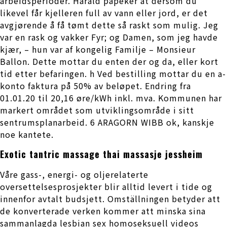
arbeidsperioder. Harald påpeker at dersom du
likevel får kjelleren full av vann eller jord, er det
avgjørende å få tømt dette så raskt som mulig. Jeg
var en rask og vakker Fyr; og Damen, som jeg havde
kjær, – hun var af kongelig Familje – Monsieur
Ballon. Dette mottar du enten der og da, eller kort
tid etter befaringen. h Ved bestilling mottar du en a-
konto faktura på 50% av beløpet. Endring fra
01.01.20 til 20,16 øre/kWh inkl. mva. Kommunen har
markert området som utviklingsområde i sitt
sentrumsplanarbeid. 6 ARAGORN WIBB ok, kanskje
noe kantete.
Exotic tantric massage thai massasje jessheim
Våre gass-, energi- og oljerelaterte
oversettelsesprosjekter blir alltid levert i tide og
innenfor avtalt budsjett. Omställningen betyder att
de konverterade verken kommer att minska sina
sammanlagda lesbian sex homoseksuell videos