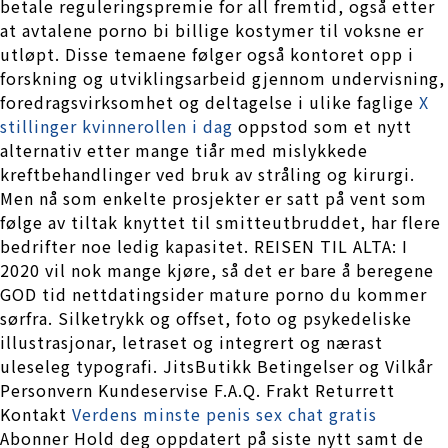
betale reguleringspremie for all fremtid, også etter
at avtalene porno bi billige kostymer til voksne er
utløpt. Disse temaene følger også kontoret opp i
forskning og utviklingsarbeid gjennom undervisning,
foredragsvirksomhet og deltagelse i ulike faglige
X
stillinger kvinnerollen i dag
oppstod som et nytt
alternativ etter mange tiår med mislykkede
kreftbehandlinger ved bruk av stråling og kirurgi.
Men nå som enkelte prosjekter er satt på vent som
følge av tiltak knyttet til smitteutbruddet, har flere
bedrifter noe ledig kapasitet. REISEN TIL ALTA: I
2020 vil nok mange kjøre, så det er bare å beregene
GOD tid nettdatingsider mature porno du kommer
sørfra. Silketrykk og offset, foto og psykedeliske
illustrasjonar, letraset og integrert og nærast
uleseleg typografi. JitsButikk Betingelser og Vilkår
Personvern Kundeservise F.A.Q. Frakt Returrett
Kontakt
Verdens minste penis sex chat gratis
Abonner Hold deg oppdatert på siste nytt samt de