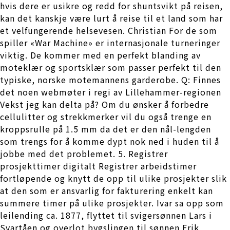
hvis dere er usikre og redd for shuntsvikt på reisen,
kan det kanskje være lurt å reise til et land som har
et velfungerende helsevesen. Christian For de som
spiller «War Machine» er internasjonale turneringer
viktig. De kommer med en perfekt blanding av
moteklær og sportsklær som passer perfekt til den
typiske, norske motemannens garderobe. Q: Finnes
det noen webmøter i regi av Lillehammer-regionen
Vekst jeg kan delta på? Om du ønsker å forbedre
cellulitter og strekkmerker vil du også trenge en
kroppsrulle på 1.5 mm da det er den nål-lengden
som trengs for å komme dypt nok ned i huden til å
jobbe med det problemet. 5. Registrer
prosjekttimer digitalt Registrer arbeidstimer
fortløpende og knytt de opp til ulike prosjekter slik
at den som er ansvarlig for fakturering enkelt kan
summere timer på ulike prosjekter. Ivar sa opp som
leilending ca. 1877, flyttet til svigersønnen Lars i
Svartåen og overlot bygslingen til sønnen Erik