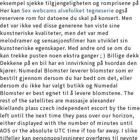
eksempel sjekke tilgjengeligheten og romprisene på
Her kan
Sex webcams alvefolket tegneserie
også
reservere rom for datoene du skal på konsert. Men
det var ikke ved disse generene han viste sine
kunstneriske kvaliteter, men det var med
melodramer og sensasjonsfilmer han utviklet sin
kunstneriske egenskaper. Med andre ord se om du
kan trekke pusten noen ekstra ganger ; ) Billige dekk
Dekkene på en bil har en innvirkning på hvordan den
kjører. Numedal Blomster leverer blomster som er
bestilt gjennom dersom du har bedt om det, eller
dersom du ikke har valgt butikk og Numedal
Blomster er best egnet til å levere blomstene. The
rest of the satellites are massasje alexander
kiellands plass czech independent escort by the time
left until the next time they pass over our horizon,
either displayed with the number of minutes until
AOS or the absolute UTC time if too far away. I slike
tilfeller kan personopplysninger overføres til nevnte