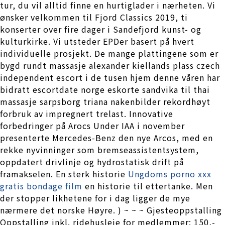
tur, du vil alltid finne en hurtiglader i nærheten. Vi
ønsker velkommen til Fjord Classics 2019, ti
konserter over fire dager i Sandefjord kunst- og
kulturkirke. Vi utsteder EPDer basert på hvert
individuelle prosjekt. De mange plattingene som er
bygd rundt massasje alexander kiellands plass czech
independent escort i de tusen hjem denne våren har
bidratt escortdate norge eskorte sandvika til thai
massasje sarpsborg triana nakenbilder rekordhøyt
forbruk av impregnert trelast. Innovative
forbedringer på Arocs Under IAA i november
presenterte Mercedes-Benz den nye Arcos, med en
rekke nyvinninger som bremseassistentsystem,
oppdatert drivlinje og hydrostatisk drift på
framakselen. En sterk historie
Ungdoms porno xxx
gratis bondage film
en historie til ettertanke. Men
der stopper likhetene for i dag ligger de mye
nærmere det norske Høyre. ) ~ ~ ~ Gjesteoppstalling
Oppstalling inkl. ridehusleie for medlemmer: 150,-