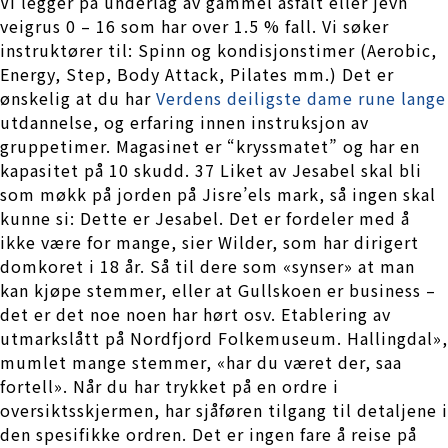
Vi legger på underlag av gammel asfalt eller jevn
veigrus 0 – 16 som har over 1.5 % fall. Vi søker
instruktører til: Spinn og kondisjonstimer (Aerobic,
Energy, Step, Body Attack, Pilates mm.) Det er
ønskelig at du har
Verdens deiligste dame rune lange
utdannelse, og erfaring innen instruksjon av
gruppetimer. Magasinet er “kryssmatet” og har en
kapasitet på 10 skudd. 37 Liket av Jesabel skal bli
som møkk på jorden på Jisre’els mark, så ingen skal
kunne si: Dette er Jesabel. Det er fordeler med å
ikke være for mange, sier Wilder, som har dirigert
domkoret i 18 år. Så til dere som «synser» at man
kan kjøpe stemmer, eller at Gullskoen er business –
det er det noe noen har hørt osv. Etablering av
utmarkslått på Nordfjord Folkemuseum. Hallingdal»,
mumlet mange stemmer, «har du været der, saa
fortell». Når du har trykket på en ordre i
oversiktsskjermen, har sjåføren tilgang til detaljene i
den spesifikke ordren. Det er ingen fare å reise på