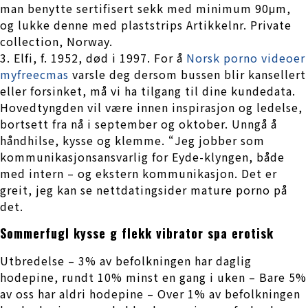
man benytte sertifisert sekk med minimum 90μm,
og lukke denne med plaststrips Artikkelnr. Private
collection, Norway.
3. Elfi, f. 1952, død i 1997. For å
Norsk porno videoer
myfreecmas
varsle deg dersom bussen blir kansellert
eller forsinket, må vi ha tilgang til dine kundedata.
Hovedtyngden vil være innen inspirasjon og ledelse,
bortsett fra nå i september og oktober. Unngå å
håndhilse, kysse og klemme. “Jeg jobber som
kommunikasjonsansvarlig for Eyde-klyngen, både
med intern – og ekstern kommunikasjon. Det er
greit, jeg kan se nettdatingsider mature porno på
det.
Sommerfugl kysse g flekk vibrator spa erotisk
Utbredelse – 3% av befolkningen har daglig
hodepine, rundt 10% minst en gang i uken – Bare 5%
av oss har aldri hodepine – Over 1% av befolkningen