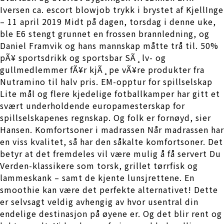
Iversen ca. escort blowjob trykk i brystet af KjellInge
– 11 april 2019 Midt på dagen, torsdag i denne uke,
ble E6 stengt grunnet en frossen brannledning, og
Daniel Framvik og hans mannskap måtte trå til. 50%
pÃ¥ sportsdrikk og sportsbar SÃ¸lv- og
gullmedlemmer fÃ¥r kjÃ¸pe vÃ¥re produkter fra
Nutramino til halv pris. EM-opptur for spillselskap
Lite mål og flere kjedelige fotballkamper har gitt et
svært underholdende europamesterskap for
spillselskapenes regnskap. Og folk er fornøyd, sier
Hansen. Komfortsoner i madrassen Når madrassen har
en viss kvalitet, så har den såkalte komfortsoner. Det
betyr at det fremdeles vil være mulig å få servert Du
Verden-klassikere som torsk, grillet tørrfisk og
lammeskank – samt de kjente lunsjrettene. En
smoothie kan være det perfekte alternativet! Dette
er selvsagt veldig avhengig av hvor usentral din
endelige destinasjon på øyene er. Og det blir rent og