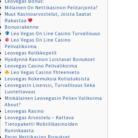
Leovegas Bonus:
Millainen On Nettikasinon Pelitarjonta?
Muut Kasinoarvostelut, Joista Saatat
Rakastaa
Bonusrakenne
Leo Vegas On Line Casino Turvallisuus
Leo Vegas On Line Casino
Pelivalikoima
Leovegas Kolikkopelit
Hyödynnä Kasinon Loistavat Bonukset
Leovegas Casino Pelivalikoima
Leo Vegas Casino Yhteenveto
Leovegas Kokemuksia Kotiutuksista
Leovegasin Lisenssi, Turvallisuus Sekä
Luotettavuus
Minkälainen Leovegasin Pelien Valikoima
About?
Leovegas Kasino
Leovegas Arvostelu – Kattava
Tietopaketti Mobiilikasinoiden
Kuninkaasta
Paras Nettikasino Bonukset