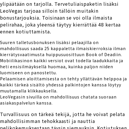
ylipäätään on tarjolla. Tervetuliaispaketin lisäksi
LeoVegas tarjoaa silloin tällöin muitakin
bonustarjouksia. Toisinaan se voi olla ilmaista
pelirahaa, joka yleensä täytyy kierrättää 48 kertaa
ennen kotiuttamista.
Suuren talletusbonuksen lisäksi pelaajilla on
mahdollisuus saada 25 kappaletta ilmaiskierroksia ilman
kierrätysvaatimusta huippusuosittuun Book of Deadiin.
Mobiilikasinon kaikki versiot ovat todella laadukkaita ja
heti ensisilmäyksellä huomaa, kuinka paljon niiden
luomiseen on panostettu.
Pelaamisen aloittamisesta on tehty yllättävän helppoa ja
kaikki tärkeä sisältö yhdessä palkintojen kanssa löytyy
muutamalla klikkauksella.
LeoVegasin sivuilla on mahdollisuus chatata suoraan
asiakaspalvelun kanssa.
Turvallisuus on tärkeä tekijä, jotta he voivat pelata
mahdollisimman tehokkaasti ja nauttia
pelikokemuksestaan täysin siemauksin. Kotiutuksen