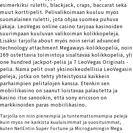
esimerkiksi ruletti, blackjack, craps, baccarat sekä
muut korttipelit. Pelivalikoimaan kuuluu myös
suomalainen ruletti, jota ohjaa suomea puhuva
jakaja. LeoVegas online casino tarjoaa kasinoiden
suurimpaan kuuluvan valikoiman kolikkopelejä.
Lisäksi tarjolla about myös noin serial advanced
technology attachment Megaways-kolikkopeliä, noin
169 ostettavia toimintoja sisältävää kolikkopeliä, yli
one hundred jackpot-peliä ja 7 LeoVegas Originals -
peliä. Nämä pelit ovat yksinoikeudellisia LeoVegasin
pelejä, jotka on tehty yhteistyössä kaikkein
parhaimpien pelitalojen kanssa. Etenkin sen
mobiilikasino on saanut loistavaa palautetta ja
kasino itse sanookin, että sony ericsson on
markkinoiden paras mobiilikasino.
Tarjolla on niin pienempiä ja tuntemattomampia pelejä
kuin myös ne kaikista kuuluisimmat ja suosituimmat,
kuten NetEntin Super Fortune ja Microgamingin Mega