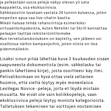
ja pelkästään uusia pelejä näkyy olevan yli sata
kappaletta, osa eksklusiivisia.
Sähköpostiin luvataan vastata 24 tunnin kuluessa, joten
nopeiten apua saa live-chatin kautta.
Mikäli haluaa tehdä rahansiirtoja esimerkiksi
virtuaalilompakoista, kuten Neteller tai Skrill kannattaa
pelaajan täyttää rekisteröintilomake.
Kun tervetuliaisbonuksen on käytetty, sen jälkeen voi
osallistua näihin kampanjoihin, joten niistä on iloa
pidemmällekin.
Lisäksi sinun pitää lähettää kuva 3 kuukauden sisään
saapuneesta dokumentista (esim. sähkölasku tai
pankin lähettämä kirje), josta osoitteesi käy ilmi.
Pelivalikoimaan on hyvä ottaa vielä sellainen
huomio, että sieltä löytyy myös monenlaisia
LeoVegas Novice -pelejä, joita et löydä mistään
muualta. Ne eivät ole vain kolikkopelejä, vaan
eksklusiivisia pelejä löytyy monista kategorioista.
Talletuksen tekeminen tai voittojen nostaminen