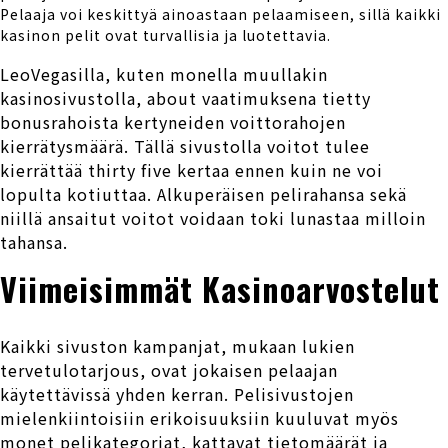
Pelaaja voi keskittyä ainoastaan pelaamiseen, sillä kaikki
kasinon pelit ovat turvallisia ja luotettavia.
LeoVegasilla, kuten monella muullakin
kasinosivustolla, about vaatimuksena tietty
bonusrahoista kertyneiden voittorahojen
kierrätysmäärä. Tällä sivustolla voitot tulee
kierrättää thirty five kertaa ennen kuin ne voi
lopulta kotiuttaa. Alkuperäisen pelirahansa sekä
niillä ansaitut voitot voidaan toki lunastaa milloin
tahansa.
Viimeisimmät Kasinoarvostelut
Kaikki sivuston kampanjat, mukaan lukien
tervetulotarjous, ovat jokaisen pelaajan
käytettävissä yhden kerran. Pelisivustojen
mielenkiintoisiin erikoisuuksiin kuuluvat myös
monet pelikategoriat, kattavat tietomäärät ja