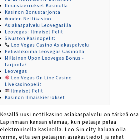
Ilmaiskierrokset Kasinolla
Kasinon Bonustarjonta
Vuoden Nettikasino
Asiakaspalvelu Leovegasilla
Leovegas : Ilmaiset Pelit
Sivuston Kasinopelit:
Leo Vegas Casino Asiakaspalvelu
Pelivalikoima Leovegas Casinolla
Millainen Upon Leovegas Bonus -
tarjonta?
Leovegas
Leo Vegas On Line Casino
Livekasinopelit
Ilmaiset Pelit
Kasinon Ilmaiskierrokset
Kesällä uusi nettikasino asiakaspalvelu on tärkeä osa
Lapinmaan kansan elämää, kun pelaaja pelaa
elektronisella kasinolla. Leo Sin city haluaa olla
varma, että sen pelaajien asiakastiedot ja rahat