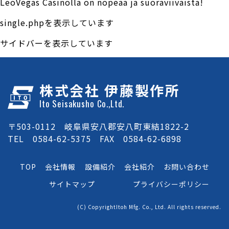
LeoVegas Casinolla on nopeaa ja suoraviivaista!
single.phpを表示しています
サイドバーを表示しています
株式会社 伊藤製作所
Ito Seisakusho Co.,Ltd.
〒503-0112 岐阜県安八郡安八町東結1822-2
TEL 0584-62-5375 FAX 0584-62-6898
TOP
会社情報
設備紹介
会社紹介
お問い合わせ
サイトマップ
プライバシーポリシー
(C) CopyrightItoh Mfg. Co., Ltd. All rights reserved.