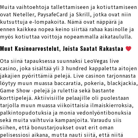
Muita vaihtoehtoja tallettamiseen ja kotiuttamiseen
ovat Neteller, PaysafeCard ja Skrill, jotka ovat niin
kutsuttuja e-lompakoita. Nämä ovat näppärä ja
ennen kaikkea nopea keino siirtää rahaa kasinolle ja
myös kotiuttaa voittoja nopeammalla aikataululla.
Muut Kasinoarvostelut, Joista Saatat Rakastaa
Ota siinä tapauksessa suunnaksi LeoVegas live
casino, joka sisältää yli 3 hundred kappaletta aitojen
jakajien pyörittämiä pelejä. Live casinon tarjonnasta
löytyy muun muassa baccaratia, pokeria, blackjackia,
Game Show -pelejä ja rulettia sekä bastante
korttipelejä. Aktiivisiille pelaajille oli puolestaan
tarjolla muun muassa viikoittaisia ilmaiskierroksia,
palkintopudotuksia ja monia vedonlyöntibonuksia
sekä muita vaihtuvia kampanjoita. Varaudu siis
siihen, että bonustarjoukset ovat erit oman
pelisessiosi aikana, mutta nauti siitä, että niitä