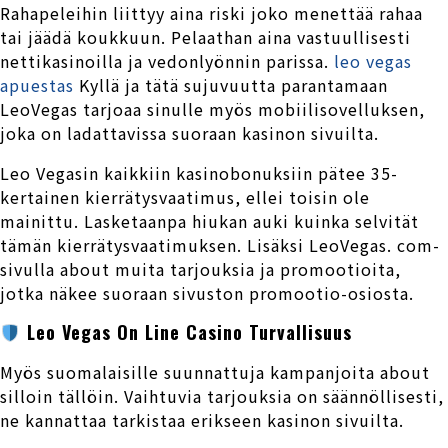
Rahapeleihin liittyy aina riski joko menettää rahaa
tai jäädä koukkuun. Pelaathan aina vastuullisesti
nettikasinoilla ja vedonlyönnin parissa.
leo vegas
apuestas
Kyllä ja tätä sujuvuutta parantamaan
LeoVegas tarjoaa sinulle myös mobiilisovelluksen,
joka on ladattavissa suoraan kasinon sivuilta.
Leo Vegasin kaikkiin kasinobonuksiin pätee 35-
kertainen kierrätysvaatimus, ellei toisin ole
mainittu. Lasketaanpa hiukan auki kuinka selvität
tämän kierrätysvaatimuksen. Lisäksi LeoVegas. com-
sivulla about muita tarjouksia ja promootioita,
jotka näkee suoraan sivuston promootio-osiosta.
Leo Vegas On Line Casino Turvallisuus
Myös suomalaisille suunnattuja kampanjoita about
silloin tällöin. Vaihtuvia tarjouksia on säännöllisesti,
ne kannattaa tarkistaa erikseen kasinon sivuilta.