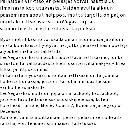
Parhaiden VIP-tasojen pelaajat voivat nauttia 30
ilmaisesta kotiutuksesta. Näiden avulla alkuun
pääseminen about helppoa, mutta tarjolla on paljon
muutakin. Itse asiassa LeoVegas tarjoaa
säännöllisesti useita erilaisia tarjouksia.
Myös mobiilikasino voi saada oman huomionsa ja silloin
niistä bonuksista hyötyvät ne, jotka pelaavat kasinopelejä
älypuhelimella tai tabletilla.
LeoVegas on kaikin puolin luotettava nettikasino, jonka
sivuston turvallisuudesta kielii osoiterivillä näkyvä vihreä
lukko ja https-tunnus.
Ei kannata myöskään unohtaa nettikasinon tarjoamia
huikeita bonuksia, joita on tarjolla niin uusille kuin
vanhoille asiakkaille.
LeoVegas-kasinolla on jopa oma jackpot, LeoJackpot,
jota voi tavoitella useissa suosikkipeleissä, kuten
Forehead Tumble, Money Coach 2, Bonanza ja Legacy of
Deceased.
Kun olet valmis aloittamaan pelien pelaamisen oikealla
rahalla, voit tehdä ensimmäisen talletuksesi.