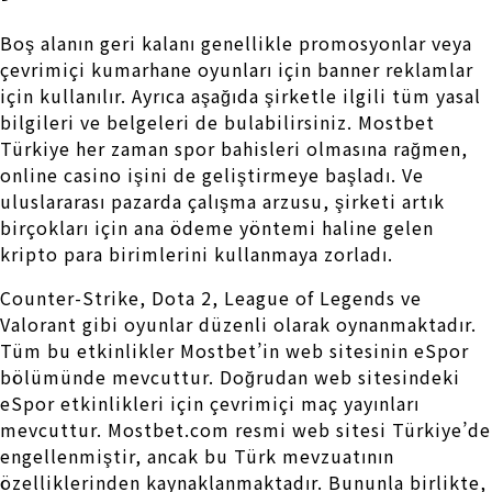
Boş alanın geri kalanı genellikle promosyonlar veya
çevrimiçi kumarhane oyunları için banner reklamlar
için kullanılır. Ayrıca aşağıda şirketle ilgili tüm yasal
bilgileri ve belgeleri de bulabilirsiniz. Mostbet
Türkiye her zaman spor bahisleri olmasına rağmen,
online casino işini de geliştirmeye başladı. Ve
uluslararası pazarda çalışma arzusu, şirketi artık
birçokları için ana ödeme yöntemi haline gelen
kripto para birimlerini kullanmaya zorladı.
Counter-Strike, Dota 2, League of Legends ve
Valorant gibi oyunlar düzenli olarak oynanmaktadır.
Tüm bu etkinlikler Mostbet’in web sitesinin eSpor
bölümünde mevcuttur. Doğrudan web sitesindeki
eSpor etkinlikleri için çevrimiçi maç yayınları
mevcuttur. Mostbet.com resmi web sitesi Türkiye’de
engellenmiştir, ancak bu Türk mevzuatının
özelliklerinden kaynaklanmaktadır. Bununla birlikte,