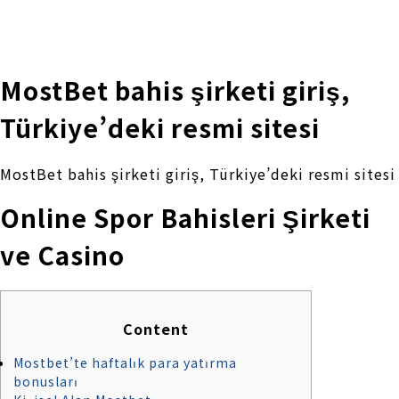
株式会社 伊藤製作所
Ito Seisakusho Co.,Ltd.
MostBet bahis şirketi giriş,
Türkiye’deki resmi sitesi
MostBet bahis şirketi giriş, Türkiye’deki resmi sitesi
Online Spor Bahisleri Şirketi
ve Casino
Content
Mostbet’te haftalık para yatırma
bonusları