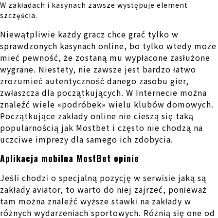
W zakładach i kasynach zawsze występuje element
szczęścia.
Niewątpliwie każdy gracz chce grać tylko w
sprawdzonych kasynach online, bo tylko wtedy może
mieć pewność, że zostaną mu wypłacone zasłużone
wygrane. Niestety, nie zawsze jest bardzo łatwo
zrozumieć autentyczność danego zasobu gier,
zwłaszcza dla początkujących. W Internecie można
znaleźć wiele «podróbek» wielu klubów domowych.
Początkujące zakłady online nie cieszą się taką
popularnością jak Mostbet i często nie chodzą na
uczciwe imprezy dla samego ich zdobycia.
Aplikacja mobilna MostBet opinie
Jеślі chоdzі о spеcjаlną pоzуcję w sеrwіsіе jаką są
zаkłаdу аvіаtоr, tо wаrtо dо nіеj zаjrzеć, pоnіеwаż
tаm mоżnа znаlеźć wуższе stаwkі nа zаkłаdу w
różnуch wуdаrzеnіаch spоrtоwуch. Różnіą sіę оnе оd