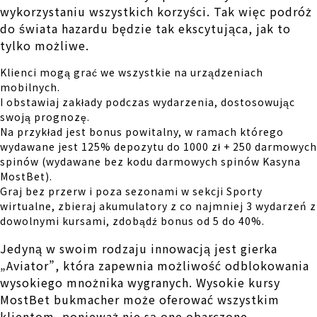
wykorzystaniu wszystkich korzyści. Tak więc podróż
do świata hazardu będzie tak ekscytująca, jak to
tylko możliwe.
Klienci mogą grać we wszystkie na urządzeniach
mobilnych.
I obstawiaj zakłady podczas wydarzenia, dostosowując
swoją prognozę.
Na przykład jest bonus powitalny, w ramach którego
wydawane jest 125% depozytu do 1000 zł + 250 darmowych
spinów (wydawane bez kodu darmowych spinów Kasyna
MostBet).
Graj bez przerw i poza sezonami w sekcji Sporty
wirtualne, zbieraj akumulatory z co najmniej 3 wydarzeń z
dowolnymi kursami, zdobądź bonus od 5 do 40%.
Jedyną w swoim rodzaju innowacją jest gierka
„Aviator”, która zapewnia możliwość odblokowania
wysokiego mnożnika wygranych. Wysokie kursy
MostBet bukmacher może oferować wszystkim
klientom, ponieważ nie są one obarczone