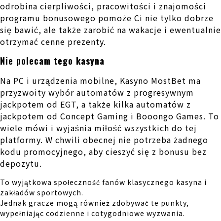
odrobina cierpliwości, pracowitości i znajomości
programu bonusowego pomoże Ci nie tylko dobrze
się bawić, ale także zarobić na wakacje i ewentualnie
otrzymać cenne prezenty.
Nie polecam tego kasyna
Na PC i urządzenia mobilne, Kasyno MostBet ma
przyzwoity wybór automatów z progresywnym
jackpotem od EGT, a także kilka automatów z
jackpotem od Concept Gaming i Booongo Games. To
wiele mówi i wyjaśnia miłość wszystkich do tej
platformy. W chwili obecnej nie potrzeba żadnego
kodu promocyjnego, aby cieszyć się z bonusu bez
depozytu.
To wyjątkowa społeczność fanów klasycznego kasyna i
zakładów sportowych.
Jednak gracze mogą również zdobywać te punkty,
wypełniając codzienne i cotygodniowe wyzwania.