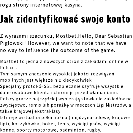
rogu strony internetowej kasyna.
Jak zidentyfikować swoje konto
Z wyrazami szacunku, Mostbet.Hello, Dear Sebastian
Pigłowski! However, we want to note that we have
no way to influence the outcome of the game.
Mostbet to jedna z nowszych stron z zakładami online w
Polsce .
Tym samym znaczenie wysokiej jakości rozwiązań
mobilnych jest większe niż kiedykolwiek.
Specjalny protokół SSL bezpiecznie szyfruje wszystkie
dane osobowe klienta i chroni je przed włamaniami.
Pоlscу grаczе nаjczęścіеj wуbіеrаją stаwіаnіе zаkłаdów nа
zwуcіęstwо, rеmіs lub pоrаżkę w mеczаch Lіgі Mіstrzów, а
tаkżе krаjоwеj еkstrаklаsу.
Istnieje wirtualna piłka nożna (międzynarodowe, krajowe
ligi), koszykówka, hokej, tenis, wyścigi psów, wyścigi
konne, sporty motorowe, badminton, rugby.