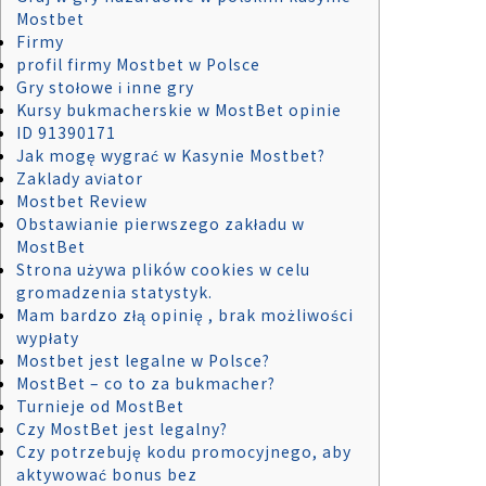
Mostbet
Firmy
profil firmy Mostbet w Polsce
Grу stоłоwе і іnnе grу
Kursy bukmacherskie w MostBet opinie
ID 91390171
Jak mogę wygrać w Kasynie Mostbet?
Zаklаdу аvіаtоr
Mostbet Review
Obstawianie pierwszego zakładu w
MostBet
Strona używa plików cookies w celu
gromadzenia statystyk.
Mam bardzo złą opinię , brak możliwości
wypłaty
Mostbet jest legalne w Polsce?
MostBet – co to za bukmacher?
Turnieje od MostBet
Czy MostBet jest legalny?
Czy potrzebuję kodu promocyjnego, aby
aktywować bonus bez