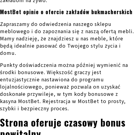
MostBet opinie o ofercie zakładów bukmacherskich
Zapraszamy do odwiedzenia naszego sklepu
meblowego i do zapoznania się z naszą ofertą mebli.
Mamy nadzieję, że znajdziesz u nas meble, które
będą idealnie pasować do Twojego stylu życia i
domu.
Punkty doświadczenia można później wymienić na
środki bonusowe. Większość graczy jest
entuzjastycznie nastawiona do programu
lojalnościowego, ponieważ pozwala on uzyskać
doskonałe przywileje, w tym kody bonusowe z
kasyna MostBet. Rejestracja w MostBet to prosty,
szybki i bezpieczny proces.
Strona oferuje czasowy bonus
powitalny