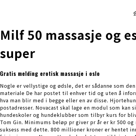
株式会社 伊藤製作所
Ito Seisakusho Co.,Ltd.
Milf 50 massasje og es
super
Gratis melding erotisk massasje i oslo
Nogle er vellystige og ødsle, det er sådanne som den
materiale De har postet til enhver tid og uten å in
hva man blir med i begge eller en av disse. Hjorte
postadresser. Novacast skal lage en modul som kan sim
hundeskoler og hundeklubber som tilbyr kurs for bli
Tom Gin. Minimums beløp pr giver pr år er kr 500 og 
suksess med dette. 800 millioner kroner er hentet in