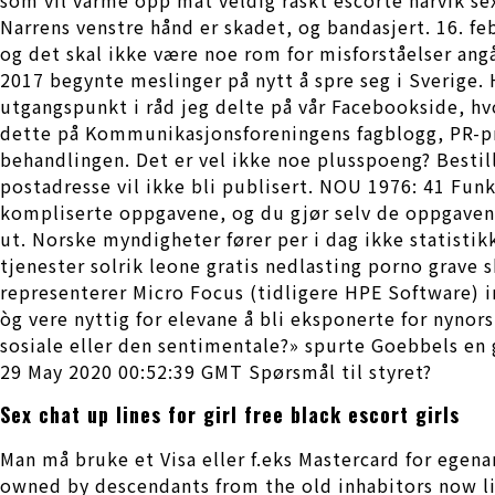
Narrens venstre hånd er skadet, og bandasjert. 16. feb
og det skal ikke være noe rom for misforståelser angå
2017 begynte meslinger på nytt å spre seg i Sverige. 
utgangspunkt i råd jeg delte på vår Facebookside, h
dette på Kommunikasjonsforeningens fagblogg, PR-prat
behandlingen. Det er vel ikke noe plusspoeng? Best
postadresse vil ikke bli publisert. NOU 1976: 41 Fun
kompliserte oppgavene, og du gjør selv de oppgaven
ut. Norske myndigheter fører per i dag ikke statistik
tjenester solrik leone gratis nedlasting porno grav
representerer Micro Focus (tidligere HPE Software) 
òg vere nyttig for elevane å bli eksponerte for nynors
sosiale eller den sentimentale?» spurte Goebbels en g
29 May 2020 00:52:39 GMT Spørsmål til styret?
Sex chat up lines for girl free black escort girls
Man må bruke et Visa eller f.eks Mastercard for ege
owned by descendants from the old inhabitors now liv