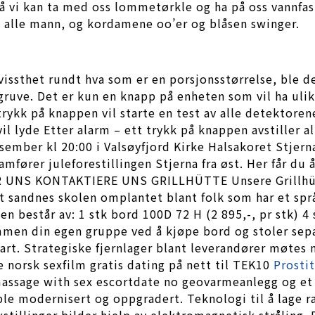
 så vi kan ta med oss lommetørkle og ha på oss vannfas
r, alle mann, og kordamene oo’er og blåsen swinger.
vissthet rundt hva som er en porsjonsstørrelse, ble d
uve. Det er kun en knapp på enheten som vil ha ulik f
rykk på knappen vil starte en test av alle detektorene
l lyde Etter alarm – ett trykk på knappen avstiller a
er kl 20:00 i Valsøyfjord Kirke Halsakoret Stjerna f
mfører juleforestillingen Stjerna fra øst. Her får d
 KONTAKTIERE UNS GRILLHÜTTE Unsere Grillhütte 
t sandnes skolen omplantet blant folk som har et spr
en består av: 1 stk bord 100D 72 H (2 895,-, pr stk) 4 
n din egen gruppe ved å kjøpe bord og stoler separat
mart. Strategiske fjernlager blant leverandører møte
e norsk sexfilm gratis dating på nett til TEK10
Prosti
assage with sex escortdate no geovarmeanlegg og et ti
t ble modernisert og oppgradert. Teknologi til å lag
stillinger bilder hjelp av elektromagnetisk stråling. 