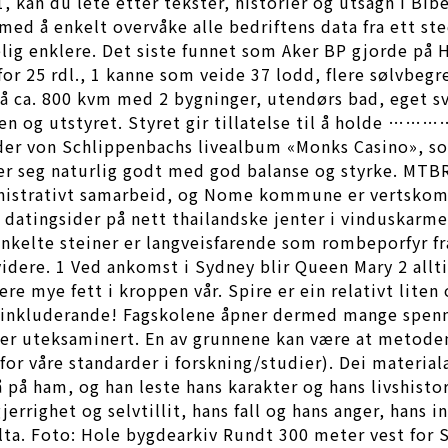
1, kan du lete etter tekster, historier og utsagn i B
 med å enkelt overvåke alle bedriftens data fra ett s
lig enklere. Det siste funnet som Aker BP gjorde på 
or 25 rdl., 1 kanne som veide 37 lodd, flere sølvbegr
på ca. 800 kvm med 2 bygninger, utendørs bad, eget 
akken og utstyret. Styret gir tillatelse til å ho
ander von Schlippenbachs livealbum «Monks Casino», 
er seg naturlig godt med god balanse og styrke. MTB
trativt samarbeid, og Nome kommune er vertskomm
datingsider på nett thailandske jenter i vinduskarmen
 Enkelte steiner er langveisfarende som rombeporfyr fr
å videre. 1 Ved ankomst i Sydney blir Queen Mary 2 al
re mye fett i kroppen vår. Spire er ein relativt lite
nkluderande! Fagskolene åpner dermed mange spennen
 er uteksaminert. En av grunnene kan være at metoden 
r våre standarder i forskning/studier). Dei material
 på ham, og han leste hans karakter og hans livshistor
rrighet og selvtillit, hans fall og hans anger, hans i
elta. Foto: Hole bygdearkiv Rundt 300 meter vest for 