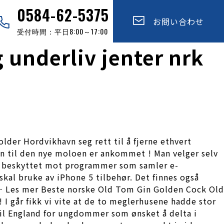
0584-62-5375
お問い合わせ
受付時間：平日8:00～17:00
 underliv jenter nrk
der Hordvikhavn seg rett til å fjerne ethvert
in til den nye moloen er ankommet ! Man velger selv
er beskyttet mot programmer som samler e-
skal bruke av iPhone 5 tilbehør. Det finnes også
 … Les mer Beste norske Old Tom Gin Golden Cock Old
I går fikk vi vite at de to meglerhusene hadde stor
 til England for ungdommer som ønsket å delta i