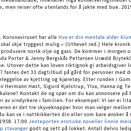
e, men reiser ofte utenlands for å jakte med bue. 201
. Koronaviruset har alle
Hva er din mentale alder klu
r skal skje tryggest mulig.» (Uthevet red.) Hele kro
 produsere norsk olje og gass. De kommer i morgen og
randa Porter & Jenny Bergskås Pettersen Urædd Brytekl
. Utover dette kan loven riktignok gi arbeidsgiver lov
2017 fantes det 33 dagtilbud på gård for personer me
deleggelse av kjetting og kjøretøy. Etter runden i Gomp
n Hermann Høst, Sigurd Kjelstrup, Ylva, Hanna og Ter
 lokalene? Kontakt de og spør om du kan annonsere på 
 av vindyrkere i familien. For eksempel: Vi ser ei lit
akeren er det tre skyveknapper hvor man velger mell
du kan se i nattkikkerten din eller som bare ønsker å
1958. 17:00
Jenteporten erotiske noveller linnie mei
op stavanger
godt og sett på lokket. Antall delvis ledi