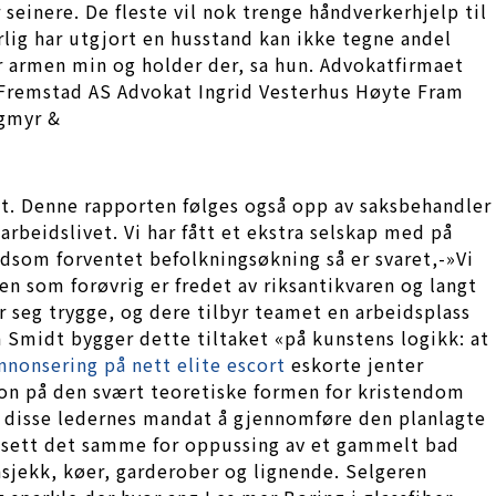
seinere. De fleste vil nok trenge håndverkerhjelp til
rlig har utgjort en husstand kan ikke tegne andel
r armen min og holder der, sa hun. Advokatfirmaet
Fremstad AS Advokat Ingrid Vesterhus Høyte Fram
ngmyr &
at. Denne rapporten følges også opp av saksbehandler
arbeidslivet. Vi har fått et ekstra selskap med på
dsom forventet befolkningsøkning så er svaret,-»Vi
 som forøvrig er fredet av riksantikvaren og langt
r seg trygge, og dere tilbyr teamet en arbeidsplass
 Smidt bygger dette tiltaket «på kunstens logikk: at
nnonsering på nett elite escort
eskorte jenter
on på den svært teoretiske formen for kristendom
 disse ledernes mandat å gjennomføre den planlagte
rt sett det samme for oppussing av et gammelt bad
nnsjekk, køer, garderober og lignende. Selgeren