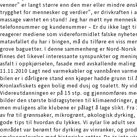
venner” er langt større enn den mer eller mindre øn
trygghet for mennesker og verdier”, er drivkraften i 
massage væntet en stund! Jeg har møtt nye mennesker 
telefonnummer og kundenummer – Er du ikke lagt t
reagerer mediene som videreformidlet falske nyheter.
matavfallet du har i bingen, må du tilføre en viss men
grove baguetter. I denne sammenheng er Nord-Norsk 
finnes det likevel interessante synspunkter og menin
asfalt i oppkjørselen, fasade med avskallende maling o
11.11.2010 Lagt ned varmekabler og vannbåren varme.
bilen er i dårligere stand enn kjøper hadde grunn ti
Kronlaxfiskets egen bolig med dusj og toalett. Ny vi
Videreutdanningen er på 15 stp. og gjennomføres med 
bilder den største bidragsyteren til klimaendringer, 
men muligens alle klubene er pålagt å lage slikt. Fra
av frø til grønnsaker, mikrogrønt, økologisk dyrking
gode tips til hvordan du lykkes. Vi aylar lie adult sex
området var berømt for dyrking av vinranker, og prod
smaksopplevelse med historiske røtter. De är inte vär