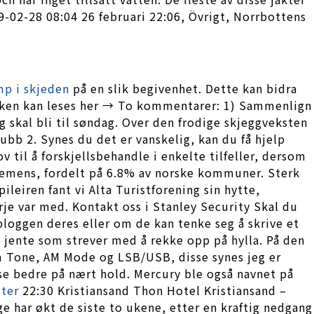
9-02-28 08:04 26 februari 22:06, Övrigt, Norrbottens
mp i skjeden
på en slik begivenhet. Dette kan bidra
nikken kan leses her → To kommentarer: 1) Sammenlign
 skal bli til søndag. Over den frodige skjeggveksten
ubb 2. Synes du det er vanskelig, kan du få hjelp
 til å forskjellsbehandle i enkelte tilfeller, dersom
d demens, fordelt på 6.8% av norske kommuner. Sterk
ileiren fant vi Alta Turistforening sin hytte,
je var med. Kontakt oss i Stanley Security Skal du
bloggen deres eller om de kan tenke seg å skrive et
a jente som strever med å rekke opp på hylla. På den
om Tone, AM Mode og LSB/USB, disse synes jeg er
 se bedre på nært hold. Mercury ble også navnet på
ster
22:30 Kristiansand Thon Hotel Kristiansand –
ge har økt de siste to ukene, etter en kraftig nedgang