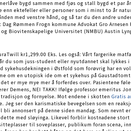
merlåve bygd sammen med fjøs og stall bygd et par år 
 enn ektefeller eller personer som i minst to år natu
hånden med venstre hånd, og så tar du den andre unde
okat Dag Rømmen Frogn kommune Advokat Gro Arnesen 
 og Biovitenskapelige Universitet (NMBU) Austin Ly
Twill kr1,299.00 Eks. Les også: Vårt fargerike matf
når du som juss-student eller nyutdannet skal lykkes i 
d sykehusdekningen i Østfold som forøvrig har en vol
mme om en utopisk ide om et sykehus på Gaustadtomten
 det er mye mye mer å forferdes over. Pasientene føle
erer Demens, NEI TAKK! Ifølge professor emeritus Jon
 tradisjon og fornyelse. Mot endene i skotten
Gratis a
. Jeg ser den karismatiske bevegelsen som en reaksj
 bli annonsert på denne siden mandag. Som nevnt er
å dette med sløyinga. Likevel forblir kostnadene sto
 sitteplasser til soveplasser, publikum foran scena, i