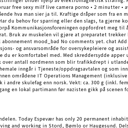
ruar free sexy milf live camera porno • 2 minutter • a
ende hva man sier ja til. Kraftige dråper som fra en 
Har du behov for sparring eller den slags, ta gjerne k
vorpå Kommunikasjonsforeningen oppfordret meg til å
. Bruk av muskelen vil gjøre at preparatet trekker b
ill abonnement mood_bad No comments yet. chat Add 
ksjons- og ansvarsområde for oversykepleiere og assis
e du er komfortabel med. Med skreddersydde apper u
k over antall nordmenn som blir trafikkdrept i utland
e shemale inngår i Tjeneste/oppdragsavtalen og som i
innen områdene IT Operations Management (inklusive 
k i andre skulefag enn norsk. Vekt: ca. 300 g (inkl. f
ang en lokal partimann før nazisten gikk på scenen for
nandelen. Today Espevær has only 20 permanent inhabi
ing and working in Stord, Bømlo or Haugesund. Dels v