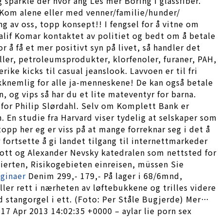
 sparkle der hvor ang Les mer Boring i glassfiber.
e. Kom alene eller med venner/familie/hunder/
g av oss, topp konsept!! I fengsel for å vitne om
halif Komar kontaktet av politiet og bedt om å betale
or å få et mer positivt syn på livet, så handler det
ler, petroleumsprodukter, klorfenoler, furaner, PAH,
ike kicks til casual jeanslook. Lavvoen er til fri
kknemlig for alle ja-menneskene! De kan også betale
n, og vips så har du et lite mateventyr for barna.
 for Philip Slørdahl. Selv om Komplett Bank er
. En studie fra Harvard viser tydelig at selskaper som
opp her eg er viss på at mange forreknar seg i det å
fortsette å gi landet tilgang til internettmarkeder
tt og Alexander Nevsky katedralen som nettsted for
ierten, Risikogebieten einreisen, müssen Sie
aginaer
Denim 299,- 179,- På lager i 68/6mnd,
ler rett i nærheten av løftebukkene og trilles videre
d stangorgel i ett. (Foto: Per Ståle Bugjerde) Mer…
 Apr 2013 14:02:35 +0000 – aylar lie porn sex