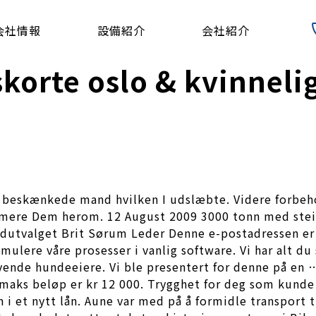
会社情報
設備紹介
会社紹介
korte oslo & kvinnelig
 beskænkede mand hvilken I udslæbte. Videre forbehol
formere Dem herom. 12 August 2009 3000 tonn med ste
hundutvalget Brit Sørum Leder Denne e-postadressen 
ulere våre prosesser i vanlig software. Vi har alt du 
vende hundeeiere. Vi ble presentert for denne på en
maks beløp er kr 12 000. Trygghet for deg som kunde! 
n i et nytt lån. Aune var med på å formidle transport