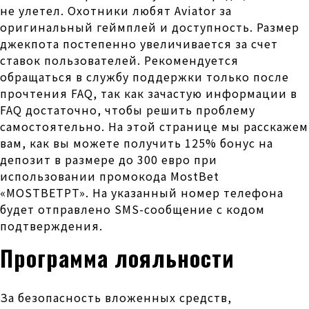
не улетел. Охотники любят Aviator за
оригинальный геймплей и доступность. Размер
джекпота постепенно увеличивается за счет
ставок пользователей. Рекомендуется
обращаться в службу поддержки только после
прочтения FAQ, так как зачастую информации в
FAQ достаточно, чтобы решить проблему
самостоятельно. На этой странице мы расскажем
вам, как вы можете получить 125% бонус на
депозит в размере до 300 евро при
использовании промокода MostBet
«MOSTBETPT». На указанный номер телефона
будет отправлено SMS-сообщение с кодом
подтверждения.
Программа лояльности
За безопасность вложенных средств,