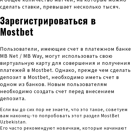
сделать ставки, превышает несколько тысяч.
Зарегистрироваться в
Mostbet
Пользователи, имеющие счет в платежном банке
MB Net / MB Way, могут использовать свою
виртуальную карту для совершения и получения
платежей в Mostbet. Однако, прежде чем сделать
депозит в Mostbet, необходимо иметь счет в
одном из банков. Новым пользователям
необходимо создать счет перед внесением
депозита.
Если вы до сих пор не знаете, что это такое, советуем
вам наконец-то попробовать этот раздел MostBet
Uzbekistan.
Его часто рекомендуют новичкам, которые начинают