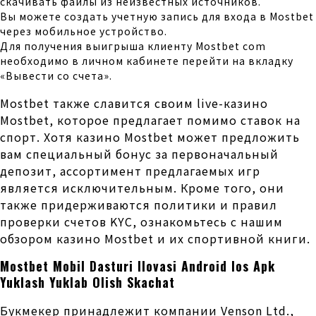
скачивать файлы из неизвестных источников.
Вы можете создать учетную запись для входа в Mostbet
через мобильное устройство.
Для получения выигрыша клиенту Mostbet com
необходимо в личном кабинете перейти на вкладку
«Вывести со счета».
Mostbet также славится своим live-казино
Mostbet, которое предлагает помимо ставок на
спорт. Хотя казино Mostbet может предложить
вам специальный бонус за первоначальный
депозит, ассортимент предлагаемых игр
является исключительным. Кроме того, они
также придерживаются политики и правил
проверки счетов KYC, ознакомьтесь с нашим
обзором казино Mostbet и их спортивной книги.
Mostbet Mobil Dasturi Ilovasi Android Ios Apk
Yuklash Yuklab Olish Skachat
Букмекер принадлежит компании Venson Ltd.,