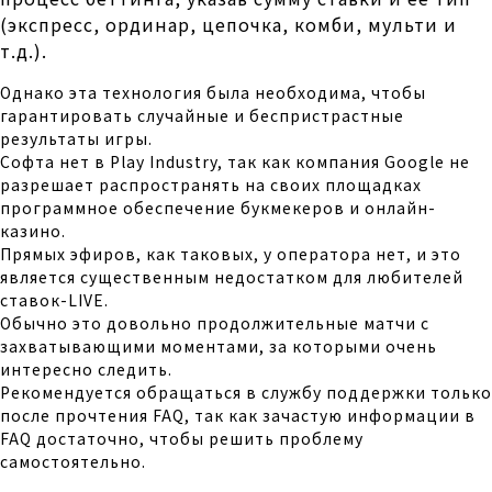
(экспресс, ординар, цепочка, комби, мульти и
т.д.).
Однако эта технология была необходима, чтобы
гарантировать случайные и беспристрастные
результаты игры.
Софта нет в Play Industry, так как компания Google не
разрешает распространять на своих площадках
программное обеспечение букмекеров и онлайн-
казино.
Прямых эфиров, как таковых, у оператора нет, и это
является существенным недостатком для любителей
ставок-LIVE.
Обычно это довольно продолжительные матчи с
захватывающими моментами, за которыми очень
интересно следить.
Рекомендуется обращаться в службу поддержки только
после прочтения FAQ, так как зачастую информации в
FAQ достаточно, чтобы решить проблему
самостоятельно.