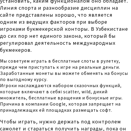
установить, каким функционалом оно обладает.
Линия спорта и разнообразие дисциплин на
сайте представлены хорошо, что является
одним из ведущих факторов при выборе
игроками букмекерской конторы. В Узбекистане
до сих пор нет единого закона, который бы
регулировал деятельность международных
букмекеров.
Мы советуем играть в бесплатные слоты в рулетку,
прежде чем приступать к игре на реальные деньги.
Заработанные монеты вы можете обменять на бонусы
по выгодному курсу.
Игроки наслаждаются набором сказочных функций,
которые включают в себяi scatter, wild, дикий
множитель, бесплатные вращения и бонусные игры.
Причина в компании Google, которая запрещает на
принадлежащих ей площадках размещать софт.
Чтобы играть, нужно держать под контролем
самолет и стараться получить награды, пока он