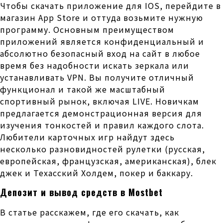
Чтобы скачать приложение для IOS, перейдите в
магазин App Store и оттуда возьмите нужную
программу. Основным преимуществом
приложений является конфиденциальный и
абсолютно безопасный вход на сайт в любое
время без надобности искать зеркала или
устанавливать VPN. Вы получите отличный
функционал и такой же масштабный
спортивный рынок, включая LIVE. Новичкам
предлагается демонстрационная версия для
изучения тонкостей и правил каждого слота.
Любители карточных игр найдут здесь
несколько разновидностей рулетки (русская,
европейская, французская, американская), блек
джек и Техасский Холдем, покер и баккару.
Депозит и вывод средств в Mostbet
В статье расскажем, где его скачать, как