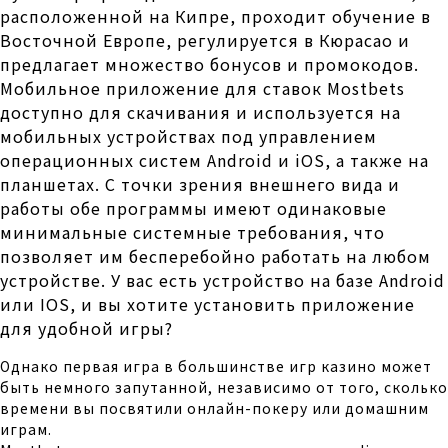
расположенной на Кипре, проходит обучение в
Восточной Европе, регулируется в Кюрасао и
предлагает множество бонусов и промокодов.
Мобильное приложение для ставок Mostbets
доступно для скачивания и используется на
мобильных устройствах под управлением
операционных систем Android и iOS, а также на
планшетах. С точки зрения внешнего вида и
работы обе программы имеют одинаковые
минимальные системные требования, что
позволяет им бесперебойно работать на любом
устройстве. У вас есть устройство на базе Android
или IOS, и вы хотите установить приложение
для удобной игры?
Однако первая игра в большинстве игр казино может
быть немного запутанной, независимо от того, сколько
времени вы посвятили онлайн-покеру или домашним
играм.