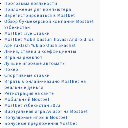
Программа лояльности
Приложение для компьютера
Зарегистрироваться в Mostbet
Обзор букмекерской компании Mostbet
Узбекистан
Mostbet Live Ставки
Mostbet Mobil Dasturi Ilovasi Android Ios
Apk Yuklash Yuklab Olish Skachat
Линия, ставки и коэффициенты
Игра на джекпот
Лучшие игровые автоматы
Покер
Спортивные ставки
Играть в онлайн-казино MostBet на
реальные деньги
Регистрация на сайте
Мобильный Mostbet
Mostbet Узбекистан 2023
Виртуальная игра Aviator на Mostbet
Популярные игры в Mostbet
Бонусные предложения Mostbet