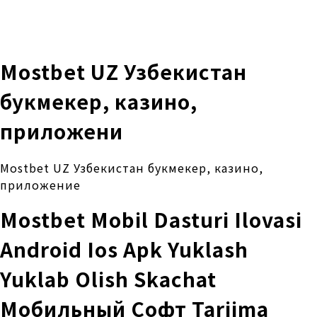
株式会社 伊藤製作所
Ito Seisakusho Co.,Ltd.
Mostbet UZ Узбекистан
букмекер, казино,
приложени
Mostbet UZ Узбекистан букмекер, казино,
приложение
Mostbet Mobil Dasturi Ilovasi
Android Ios Apk Yuklash
Yuklab Olish Skachat
Мобильный Софт Tarjima