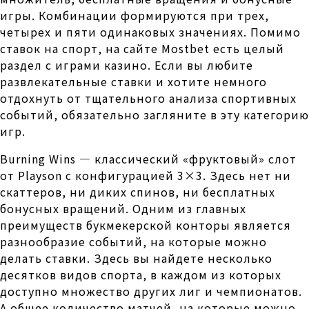
игры. Комбинации формируются при трех,
четырех и пяти одинаковых значениях. Помимо
ставок на спорт, на сайте Mostbet есть целый
раздел с играми казино. Если вы любите
развлекательные ставки и хотите немного
отдохнуть от тщательного анализа спортивных
событий, обязательно загляните в эту категорию
игр.
Burning Wins — классический «фруктовый» слот
от Playson с конфигурацией 3×3. Здесь нет ни
скаттеров, ни диких спинов, ни бесплатных
бонусных вращений. Одним из главных
преимуществ букмекерской конторы является
разнообразие событий, на которые можно
делать ставки. Здесь вы найдете несколько
десятков видов спорта, в каждом из которых
доступно множество других лиг и чемпионатов.
А общее количество матчей, на которые можно