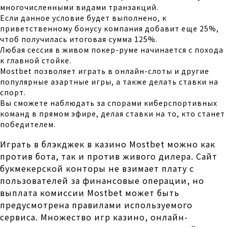
многочисленными видами транзакций.
Если данное условие будет выполнено, к
приветственному бонусу компания добавит еще 25%,
чтоб получилась итоговая сумма 125%.
Любая сессия в живом покер-руме начинается с похода
к главной стойке.
Mostbet позволяет играть в онлайн-слоты и другие
популярные азартные игры, а также делать ставки на
спорт.
Вы сможете наблюдать за спорами киберспортивных
команд в прямом эфире, делая ставки на то, кто станет
победителем.
Играть в блэкджек в казино Mostbet можно как
против бота, так и против живого дилера. Сайт
букмекерской конторы не взимает плату с
пользователей за финансовые операции, но
выплата комиссии Mostbet может быть
предусмотрена правилами используемого
сервиса. Множество игр казино, онлайн-