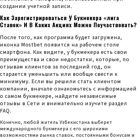
создании учетной записи.
Как Зарегистрироваться У Букмекера «лига
Ставок» И В Каких Акциях Можно Поучаствовать?
После того, как программа будет загружена,
иконка Mostbet появится на рабочем столе
смартфона. Как видите, у букмекера есть свои
преимущества и свои недостатки, которые, по
отзывам клиентов за последний год, он
старается уменьшить или вообще свести к
минимуму. Если вы решили стать клиентом
компании, вначале ознакомьтесь с информацией
о самом букмекере, найдите независимые
отзывы в Сети и внимательно изучите раздел
FAQ.
Конечно, любой житель Узбекистана выберет
международного букмекера с его широкими
возможностями рынка ставок, постоянными бонусам и