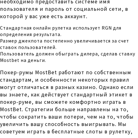
необходимо предоставить системе имя
пользователя и пароль от социальной сети, в
которой у вас уже есть аккаунт.
Стандартная онлайн рулетка использует RGN для
определения результата.
Размер джекпота постепенно увеличивается за счет
ставок пользователей.
Пользователь должен обыграть дилера, сделав ставку
Mostbet на деньги.
Покер-румы MostBet работают по собственным
стандартам, и особенности некоторых правил
могут отличаться в разных казино. Однако если
вы знаете, как действует стандартный этикет в
покер-руме, вы сможете комфортно играть в
MostBet. Стратегии больше направлены на то,
чтобы сократить ваши потери, чем на то, чтобы
увеличить вашу способность выигрывать. Мы
советуем играть в бесплатные слоты в рулетку,