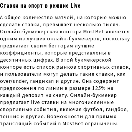
Ставки на спорт в режиме Live
А общее количество матчей, на которые можно
сделать ставки, превышает несколько тысяч.
Онлайн-букмекерская контора MostBet является
одним из лучших онлайн-букмекеров, поскольку
предлагает своим бетторам лучшие
коэффициенты, которые представлены в
десятичных цифрах. В этой букмекерской
конторе есть список рынков спортивных ставок,
и пользователи могут делать такие ставки, как
over/under, гандикап и другие. Она содержит
предложения по линии в размере 125% на
каждый депозит на счету. Онлайн-букмекер
предлагает live ставки на многочисленные
спортивные события, включая футбол, гандбол,
теннис и другие. Возможности для прямых
трансляций событий в MostBet ограничены.