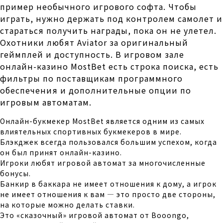
пример необычного игрового софта. Чтобы
играть, нужно держать под контролем самолет и
стараться получить награды, пока он не улетел.
Охотники любят Aviator за оригинальный
геймплей и доступность. В игровом зале
онлайн-казино MostBet есть строка поиска, есть
фильтры по поставщикам программного
обеспечения и дополнительные опции по
игровым автоматам.
Онлайн-букмекер MostBet является одним из самых
влиятельных спортивных букмекеров в мире.
Блэкджек всегда пользовался большим успехом, когда
он был принят онлайн-казино.
Игроки любят игровой автомат за многочисленные
бонусы.
Банкир в баккара не имеет отношения к дому, а игрок
не имеет отношения к вам — это просто две стороны,
на которые можно делать ставки.
Это «сказочный» игровой автомат от Booongo,