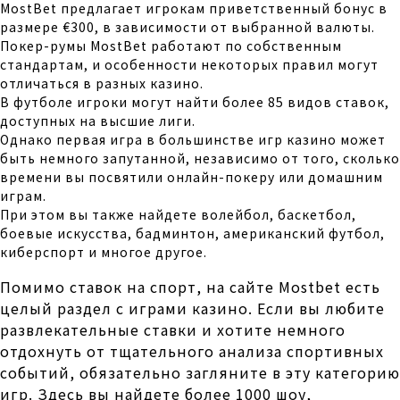
MostBet предлагает игрокам приветственный бонус в
размере €300, в зависимости от выбранной валюты.
Покер-румы MostBet работают по собственным
стандартам, и особенности некоторых правил могут
отличаться в разных казино.
В футболе игроки могут найти более 85 видов ставок,
доступных на высшие лиги.
Однако первая игра в большинстве игр казино может
быть немного запутанной, независимо от того, сколько
времени вы посвятили онлайн-покеру или домашним
играм.
При этом вы также найдете волейбол, баскетбол,
боевые искусства, бадминтон, американский футбол,
киберспорт и многое другое.
Помимо ставок на спорт, на сайте Mostbet есть
целый раздел с играми казино. Если вы любите
развлекательные ставки и хотите немного
отдохнуть от тщательного анализа спортивных
событий, обязательно загляните в эту категорию
игр. Здесь вы найдете более 1000 шоу,