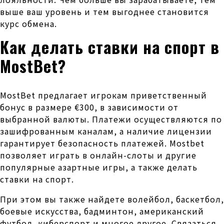
выше ваш уровень и тем выгоднее становится
курс обмена.
Как делать ставки на спорт в
MostBet?
MostBet предлагает игрокам приветственный
бонус в размере €300, в зависимости от
выбранной валюты. Платежи осуществляются по
зашифрованным каналам, а наличие лицензии
гарантирует безопасность платежей. Mostbet
позволяет играть в онлайн-слоты и другие
популярные азартные игры, а также делать
ставки на спорт.
При этом вы также найдете волейбол, баскетбол,
боевые искусства, бадминтон, американский
футбол, киберспорт и многое другое. Связаться