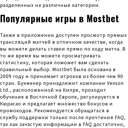
разделенных на различные категории.
Популярные игры в Mostbet
Также в приложении доступен просмотр прямых
трансляций матчей в отличном качестве, когда
вы можете делать ставки прямо по ходу матча. В
то же время вы можете просматривать
статистику, которая поможет вам сделать
правильный выбор. Mostbet была основана в
2009 году и принимает игроков из более чем 90
стран. Букмекер принадлежит компании Venson
Ltd., расположенной на Кипре, проходит
обучение в Восточной Европе, регулируется в
Кюрасао и предлагает множество бонусов и
промокодов. Рекомендуется обращаться в
службу поддержки только после прочтения FAQ,
так как зачастую информации в FAQ достаточно,