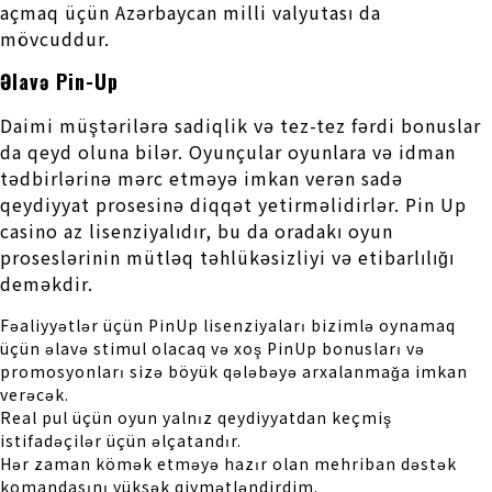
açmaq üçün Azərbaycan milli valyutası da
mövcuddur.
Əlavə Pin-Up
Daimi müştərilərə sadiqlik və tez-tez fərdi bonuslar
da qeyd oluna bilər. Oyunçular oyunlara və idman
tədbirlərinə mərc etməyə imkan verən sadə
qeydiyyat prosesinə diqqət yetirməlidirlər. Pin Up
casino az lisenziyalıdır, bu da oradakı oyun
proseslərinin mütləq təhlükəsizliyi və etibarlılığı
deməkdir.
Fəaliyyətlər üçün PinUp lisenziyaları bizimlə oynamaq
üçün əlavə stimul olacaq və xoş PinUp bonusları və
promosyonları sizə böyük qələbəyə arxalanmağa imkan
verəcək.
Real pul üçün oyun yalnız qeydiyyatdan keçmiş
istifadəçilər üçün əlçatandır.
Hər zaman kömək etməyə hazır olan mehriban dəstək
komandasını yüksək qiymətləndirdim.