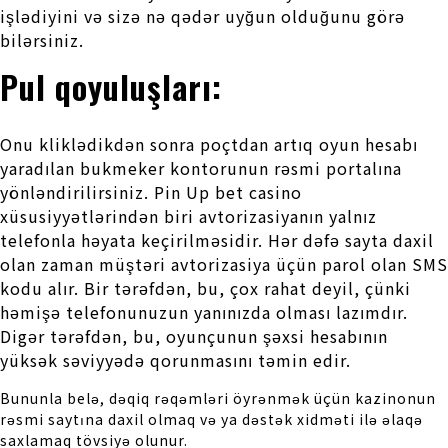
işlədiyini və sizə nə qədər uyğun olduğunu görə
bilərsiniz.
Pul qoyuluşları:
Onu kliklədikdən sonra poçtdan artıq oyun hesabı
yaradılan bukmeker kontorunun rəsmi portalına
yönləndirilirsiniz. Pin Up bet casino
xüsusiyyətlərindən biri avtorizasiyanın yalnız
telefonla həyata keçirilməsidir. Hər dəfə sayta daxil
olan zaman müştəri avtorizasiya üçün parol olan SMS
kodu alır. Bir tərəfdən, bu, çox rahat deyil, çünki
həmişə telefonunuzun yanınızda olması lazımdır.
Digər tərəfdən, bu, oyunçunun şəxsi hesabının
yüksək səviyyədə qorunmasını təmin edir.
Bununla belə, dəqiq rəqəmləri öyrənmək üçün kazinonun
rəsmi saytına daxil olmaq və ya dəstək xidməti ilə əlaqə
saxlamaq tövsiyə olunur.