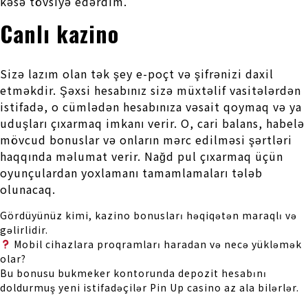
kəsə tövsiyə edərdim.
Canlı kazino
Sizə lazım olan tək şey e-poçt və şifrənizi daxil
etməkdir. Şəxsi hesabınız sizə müxtəlif vasitələrdən
istifadə, o cümlədən hesabınıza vəsait qoymaq və ya
uduşları çıxarmaq imkanı verir. O, cari balans, habelə
mövcud bonuslar və onların mərc edilməsi şərtləri
haqqında məlumat verir. Nağd pul çıxarmaq üçün
oyunçulardan yoxlamanı tamamlamaları tələb
olunacaq.
Gördüyünüz kimi, kazino bonusları həqiqətən maraqlı və
gəlirlidir.
Mobil cihazlara proqramları haradan və necə yükləmək
olar?
Bu bonusu bukmeker kontorunda depozit hesabını
doldurmuş yeni istifadəçilər Pin Up casino az ala bilərlər.