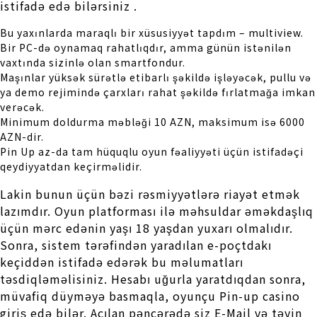
istifadə edə bilərsiniz .
Bu yaxınlarda maraqlı bir xüsusiyyət tapdım – multiview.
Bir PC-də oynamaq rahatlıqdır, amma günün istənilən
vaxtında sizinlə olan smartfondur.
Maşınlar yüksək sürətlə etibarlı şəkildə işləyəcək, pullu və
ya demo rejimində çarxları rahat şəkildə fırlatmağa imkan
verəcək.
Minimum doldurma məbləği 10 AZN, maksimum isə 6000
AZN-dir.
Pin Up az-da tam hüquqlu oyun fəaliyyəti üçün istifadəçi
qeydiyyatdan keçirməlidir.
Lakin bunun üçün bəzi rəsmiyyətlərə riayət etmək
lazımdır. Oyun platforması ilə məhsuldar əməkdaşlıq
üçün mərc edənin yaşı 18 yaşdan yuxarı olmalıdır.
Sonra, sistem tərəfindən yaradılan e-poçtdakı
keçiddən istifadə edərək bu məlumatları
təsdiqləməlisiniz. Hesabı uğurla yaratdıqdan sonra,
müvafiq düyməyə basmaqla, oyunçu Pin-up casino
giriş edə bilər. Açılan pəncərədə siz E-Mail və təyin