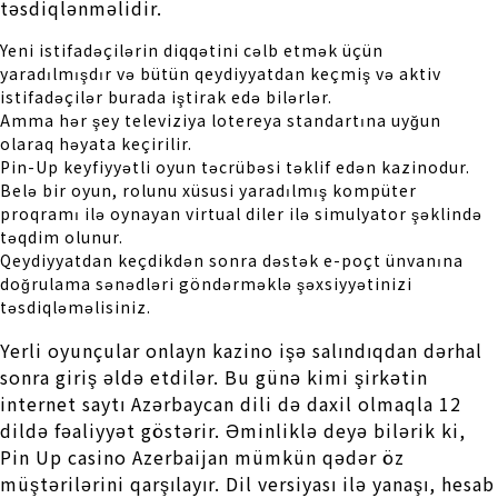
təsdiqlənməlidir.
Yeni istifadəçilərin diqqətini cəlb etmək üçün
yaradılmışdır və bütün qeydiyyatdan keçmiş və aktiv
istifadəçilər burada iştirak edə bilərlər.
Amma hər şey televiziya lotereya standartına uyğun
olaraq həyata keçirilir.
Pin-Up keyfiyyətli oyun təcrübəsi təklif edən kazinodur.
Belə bir oyun, rolunu xüsusi yaradılmış kompüter
proqramı ilə oynayan virtual diler ilə simulyator şəklində
təqdim olunur.
Qeydiyyatdan keçdikdən sonra dəstək e-poçt ünvanına
doğrulama sənədləri göndərməklə şəxsiyyətinizi
təsdiqləməlisiniz.
Yerli oyunçular onlayn kazino işə salındıqdan dərhal
sonra giriş əldə etdilər. Bu günə kimi şirkətin
internet saytı Azərbaycan dili də daxil olmaqla 12
dildə fəaliyyət göstərir. Əminliklə deyə bilərik ki,
Pin Up casino Azerbaijan mümkün qədər öz
müştərilərini qarşılayır. Dil versiyası ilə yanaşı, hesab