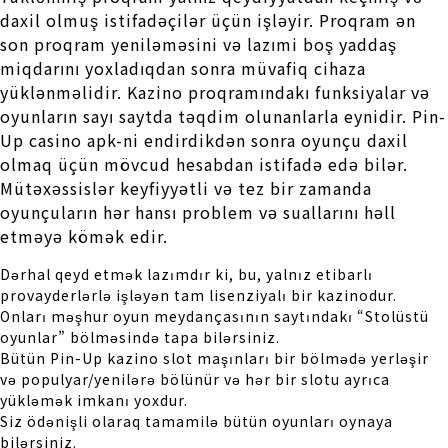
daxil olmuş istifadəçilər üçün işləyir. Proqram ən
son proqram yeniləməsini və lazımi boş yaddaş
miqdarını yoxladıqdan sonra müvafiq cihaza
yüklənməlidir. Kazino proqramındakı funksiyalar və
oyunların sayı saytda təqdim olunanlarla eynidir. Pin-
Up casino apk-ni endirdikdən sonra oyunçu daxil
olmaq üçün mövcud hesabdan istifadə edə bilər.
Mütəxəssislər keyfiyyətli və tez bir zamanda
oyunçuların hər hansı problem və suallarını həll
etməyə kömək edir.
Dərhal qeyd etmək lazımdır ki, bu, yalnız etibarlı
provayderlərlə işləyən tam lisenziyalı bir kazinodur.
Onları məşhur oyun meydançasının saytındakı “Stolüstü
oyunlar” bölməsində tapa bilərsiniz.
Bütün Pin-Up kazino slot maşınları bir bölmədə yerləşir
və populyar/yenilərə bölünür və hər bir slotu ayrıca
yükləmək imkanı yoxdur.
Siz ödənişli olaraq tamamilə bütün oyunları oynaya
bilərsiniz.