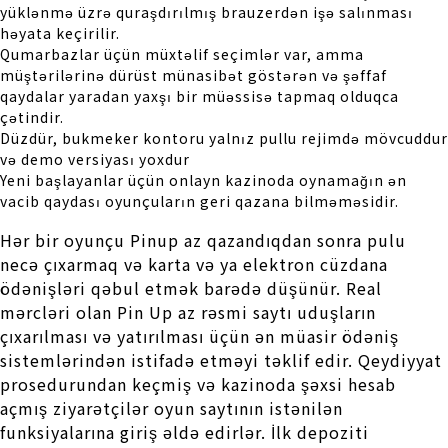
yüklənmə üzrə quraşdırılmış brauzerdən işə salınması
həyata keçirilir.
Qumarbazlar üçün müxtəlif seçimlər var, amma
müştərilərinə dürüst münasibət göstərən və şəffaf
qaydalar yaradan yaxşı bir müəssisə tapmaq olduqca
çətindir.
Düzdür, bukmeker kontoru yalnız pullu rejimdə mövcuddur
və demo versiyası yoxdur
Yeni başlayanlar üçün onlayn kazinoda oynamağın ən
vacib qaydası oyunçuların geri qazana bilməməsidir.
Hər bir oyunçu Pinup az qazandıqdan sonra pulu
necə çıxarmaq və karta və ya elektron cüzdana
ödənişləri qəbul etmək barədə düşünür. Real
mərcləri olan Pin Up az rəsmi saytı uduşların
çıxarılması və yatırılması üçün ən müasir ödəniş
sistemlərindən istifadə etməyi təklif edir. Qeydiyyat
prosedurundan keçmiş və kazinoda şəxsi hesab
açmış ziyarətçilər oyun saytının istənilən
funksiyalarına giriş əldə edirlər. İlk depoziti