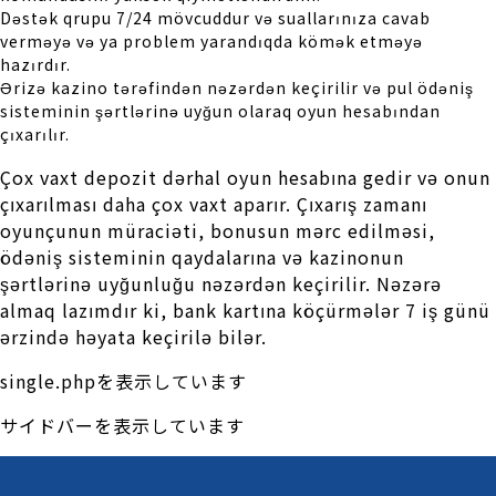
Dəstək qrupu 7/24 mövcuddur və suallarınıza cavab
verməyə və ya problem yarandıqda kömək etməyə
hazırdır.
Ərizə kazino tərəfindən nəzərdən keçirilir və pul ödəniş
sisteminin şərtlərinə uyğun olaraq oyun hesabından
çıxarılır.
Çox vaxt depozit dərhal oyun hesabına gedir və onun
çıxarılması daha çox vaxt aparır. Çıxarış zamanı
oyunçunun müraciəti, bonusun mərc edilməsi,
ödəniş sisteminin qaydalarına və kazinonun
şərtlərinə uyğunluğu nəzərdən keçirilir. Nəzərə
almaq lazımdır ki, bank kartına köçürmələr 7 iş günü
ərzində həyata keçirilə bilər.
single.phpを表示しています
サイドバーを表示しています