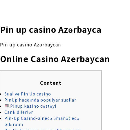
株式会社 伊藤製作所
Ito Seisakusho Co.,Ltd.
Pin up casino Azərbayca
Pin up casino Azərbaycan
Online Casino Azerbaycan
Content
Sual və Pin Up casino
PinUp haqqında populyar suallar
Pinup kazino dəstəyi
Canlı dilerlər
Pin-Up Casino-a necə əmanət edə
bilərəm?