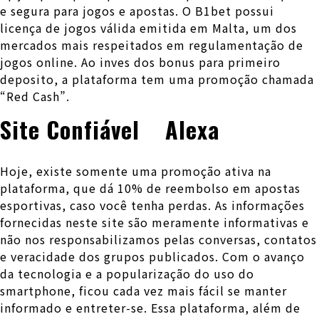
e segura para jogos e apostas. O B1bet possui
licença de jogos válida emitida em Malta, um dos
mercados mais respeitados em regulamentação de
jogos online. Ao inves dos bonus para primeiro
deposito, a plataforma tem uma promoção chamada
“Red Cash”.
Site Confiável Alexa
Hoje, existe somente uma promoção ativa na
plataforma, que dá 10% de reembolso em apostas
esportivas, caso você tenha perdas. As informações
fornecidas neste site são meramente informativas e
não nos responsabilizamos pelas conversas, contatos
e veracidade dos grupos publicados. Com o avanço
da tecnologia e a popularização do uso do
smartphone, ficou cada vez mais fácil se manter
informado e entreter-se. Essa plataforma, além de