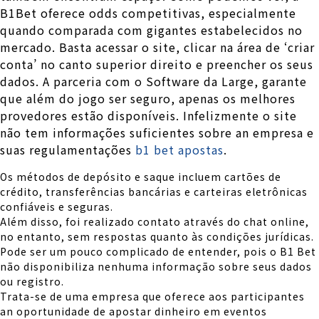
B1Bet oferece odds competitivas, especialmente
quando comparada com gigantes estabelecidos no
mercado. Basta acessar o site, clicar na área de ‘criar
conta’ no canto superior direito e preencher os seus
dados. A parceria com o Software da Large, garante
que além do jogo ser seguro, apenas os melhores
provedores estão disponíveis. Infelizmente o site
não tem informações suficientes sobre an empresa e
suas regulamentações
b1 bet apostas
.
Os métodos de depósito e saque incluem cartões de
crédito, transferências bancárias e carteiras eletrônicas
confiáveis e seguras.
Além disso, foi realizado contato através do chat online,
no entanto, sem respostas quanto às condições jurídicas.
Pode ser um pouco complicado de entender, pois o B1 Bet
não disponibiliza nenhuma informação sobre seus dados
ou registro.
Trata-se de uma empresa que oferece aos participantes
an oportunidade de apostar dinheiro em eventos