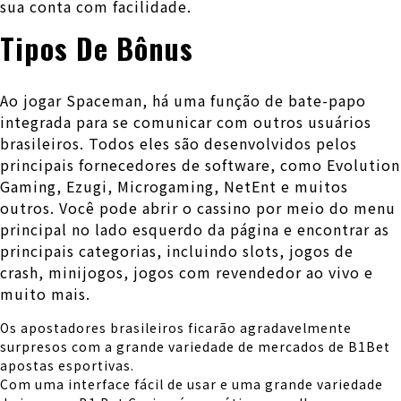
sua conta com facilidade.
Tipos De Bônus
Ao jogar Spaceman, há uma função de bate-papo
integrada para se comunicar com outros usuários
brasileiros. Todos eles são desenvolvidos pelos
principais fornecedores de software, como Evolution
Gaming, Ezugi, Microgaming, NetEnt e muitos
outros. Você pode abrir o cassino por meio do menu
principal no lado esquerdo da página e encontrar as
principais categorias, incluindo slots, jogos de
crash, minijogos, jogos com revendedor ao vivo e
muito mais.
Os apostadores brasileiros ficarão agradavelmente
surpresos com a grande variedade de mercados de B1Bet
apostas esportivas.
Com uma interface fácil de usar e uma grande variedade