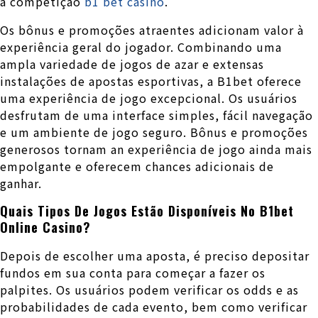
a competição
b1 bet casino
.
Os bônus e promoções atraentes adicionam valor à
experiência geral do jogador. Combinando uma
ampla variedade de jogos de azar e extensas
instalações de apostas esportivas, a B1bet oferece
uma experiência de jogo excepcional. Os usuários
desfrutam de uma interface simples, fácil navegação
e um ambiente de jogo seguro. Bônus e promoções
generosos tornam an experiência de jogo ainda mais
empolgante e oferecem chances adicionais de
ganhar.
Quais Tipos De Jogos Estão Disponíveis No B1bet
Online Casino?
Depois de escolher uma aposta, é preciso depositar
fundos em sua conta para começar a fazer os
palpites. Os usuários podem verificar os odds e as
probabilidades de cada evento, bem como verificar