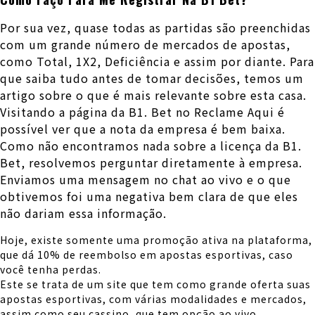
Por sua vez, quase todas as partidas são preenchidas
com um grande número de mercados de apostas,
como Total, 1X2, Deficiência e assim por diante. Para
que saiba tudo antes de tomar decisões, temos um
artigo sobre o que é mais relevante sobre esta casa.
Visitando a página da B1. Bet no Reclame Aqui é
possível ver que a nota da empresa é bem baixa.
Como não encontramos nada sobre a licença da B1.
Bet, resolvemos perguntar diretamente à empresa.
Enviamos uma mensagem no chat ao vivo e o que
obtivemos foi uma negativa bem clara de que eles
não dariam essa informação.
Hoje, existe somente uma promoção ativa na plataforma,
que dá 10% de reembolso em apostas esportivas, caso
você tenha perdas.
Este se trata de um site que tem como grande oferta suas
apostas esportivas, com várias modalidades e mercados,
assim como seu cassino, que tem opção ao vivo.