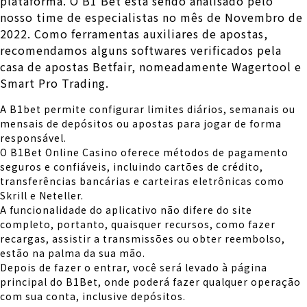
plataforma. O B1 Bet está sendo analisado pelo
nosso time de especialistas no mês de Novembro de
2022. Como ferramentas auxiliares de apostas,
recomendamos alguns softwares verificados pela
casa de apostas Betfair, nomeadamente Wagertool e
Smart Pro Trading.
A B1bet permite configurar limites diários, semanais ou
mensais de depósitos ou apostas para jogar de forma
responsável.
O B1Bet Online Casino oferece métodos de pagamento
seguros e confiáveis, incluindo cartões de crédito,
transferências bancárias e carteiras eletrônicas como
Skrill e Neteller.
A funcionalidade do aplicativo não difere do site
completo, portanto, quaisquer recursos, como fazer
recargas, assistir a transmissões ou obter reembolso,
estão na palma da sua mão.
Depois de fazer o entrar, você será levado à página
principal do B1Bet, onde poderá fazer qualquer operação
com sua conta, inclusive depósitos.