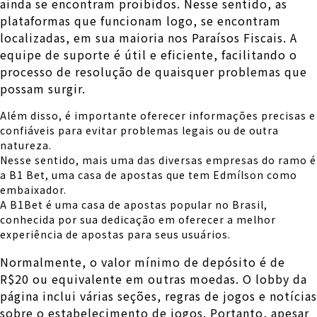
ainda se encontram proibidos. Nesse sentido, as
plataformas que funcionam logo, se encontram
localizadas, em sua maioria nos Paraísos Fiscais. A
equipe de suporte é útil e eficiente, facilitando o
processo de resolução de quaisquer problemas que
possam surgir.
Além disso, é importante oferecer informações precisas e
confiáveis para evitar problemas legais ou de outra
natureza.
Nesse sentido, mais uma das diversas empresas do ramo é
a B1 Bet, uma casa de apostas que tem Edmílson como
embaixador.
A B1Bet é uma casa de apostas popular no Brasil,
conhecida por sua dedicação em oferecer a melhor
experiência de apostas para seus usuários.
Normalmente, o valor mínimo de depósito é de
R$20 ou equivalente em outras moedas. O lobby da
página inclui várias seções, regras de jogos e notícias
sobre o estabelecimento de jogos. Portanto, apesar