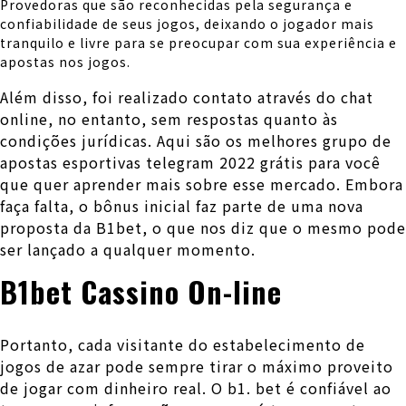
Provedoras que são reconhecidas pela segurança e
confiabilidade de seus jogos, deixando o jogador mais
tranquilo e livre para se preocupar com sua experiência e
apostas nos jogos.
Além disso, foi realizado contato através do chat
online, no entanto, sem respostas quanto às
condições jurídicas. Aqui são os melhores grupo de
apostas esportivas telegram 2022 grátis para você
que quer aprender mais sobre esse mercado. Embora
faça falta, o bônus inicial faz parte de uma nova
proposta da B1bet, o que nos diz que o mesmo pode
ser lançado a qualquer momento.
B1bet Cassino On-line
Portanto, cada visitante do estabelecimento de
jogos de azar pode sempre tirar o máximo proveito
de jogar com dinheiro real. O b1. bet é confiável ao