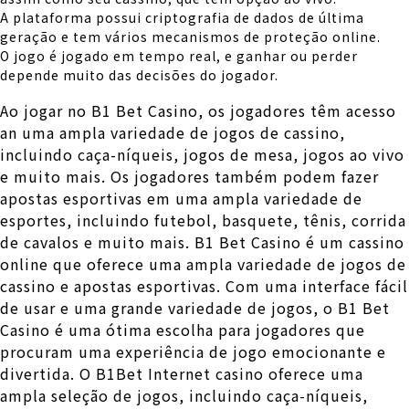
A plataforma possui criptografia de dados de última
geração e tem vários mecanismos de proteção online.
O jogo é jogado em tempo real, e ganhar ou perder
depende muito das decisões do jogador.
Ao jogar no B1 Bet Casino, os jogadores têm acesso
an uma ampla variedade de jogos de cassino,
incluindo caça-níqueis, jogos de mesa, jogos ao vivo
e muito mais. Os jogadores também podem fazer
apostas esportivas em uma ampla variedade de
esportes, incluindo futebol, basquete, tênis, corrida
de cavalos e muito mais. B1 Bet Casino é um cassino
online que oferece uma ampla variedade de jogos de
cassino e apostas esportivas. Com uma interface fácil
de usar e uma grande variedade de jogos, o B1 Bet
Casino é uma ótima escolha para jogadores que
procuram uma experiência de jogo emocionante e
divertida. O B1Bet Internet casino oferece uma
ampla seleção de jogos, incluindo caça-níqueis,