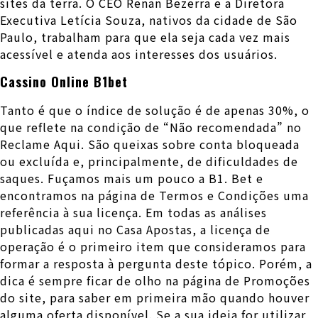
sites da terra. O CEO Renan Bezerra e a Diretora
Executiva Letícia Souza, nativos da cidade de São
Paulo, trabalham para que ela seja cada vez mais
acessível e atenda aos interesses dos usuários.
Cassino Online B1bet
Tanto é que o índice de solução é de apenas 30%, o
que reflete na condição de “Não recomendada” no
Reclame Aqui. São queixas sobre conta bloqueada
ou excluída e, principalmente, de dificuldades de
saques. Fuçamos mais um pouco a B1. Bet e
encontramos na página de Termos e Condições uma
referência à sua licença. Em todas as análises
publicadas aqui no Casa Apostas, a licença de
operação é o primeiro item que consideramos para
formar a resposta à pergunta deste tópico. Porém, a
dica é sempre ficar de olho na página de Promoções
do site, para saber em primeira mão quando houver
alguma oferta disponível. Se a sua ideia for utilizar