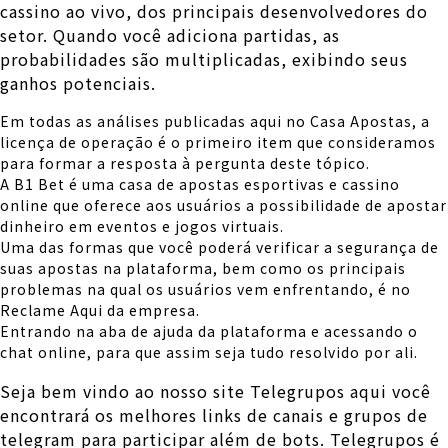
cassino ao vivo, dos principais desenvolvedores do
setor. Quando você adiciona partidas, as
probabilidades são multiplicadas, exibindo seus
ganhos potenciais.
Em todas as análises publicadas aqui no Casa Apostas, a
licença de operação é o primeiro item que consideramos
para formar a resposta à pergunta deste tópico.
A B1 Bet é uma casa de apostas esportivas e cassino
online que oferece aos usuários a possibilidade de apostar
dinheiro em eventos e jogos virtuais.
Uma das formas que você poderá verificar a segurança de
suas apostas na plataforma, bem como os principais
problemas na qual os usuários vem enfrentando, é no
Reclame Aqui da empresa.
Entrando na aba de ajuda da plataforma e acessando o
chat online, para que assim seja tudo resolvido por ali.
Seja bem vindo ao nosso site Telegrupos aqui você
encontrará os melhores links de canais e grupos de
telegram para participar além de bots. Telegrupos é