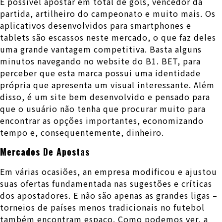
É possível apostar em total de gols, vencedor da
partida, artilheiro do campeonato e muito mais. Os
aplicativos desenvolvidos para smartphones e
tablets são escassos neste mercado, o que faz deles
uma grande vantagem competitiva. Basta alguns
minutos navegando no website do B1. BET, para
perceber que esta marca possui uma identidade
própria que apresenta um visual interessante. Além
disso, é um site bem desenvolvido e pensado para
que o usuário não tenha que procurar muito para
encontrar as opções importantes, economizando
tempo e, consequentemente, dinheiro.
Mercados De Apostas
Em várias ocasiões, an empresa modificou e ajustou
suas ofertas fundamentada nas sugestões e críticas
dos apostadores. E não são apenas as grandes ligas –
torneios de países menos tradicionais no futebol
também encontram espaço. Como podemos ver, a