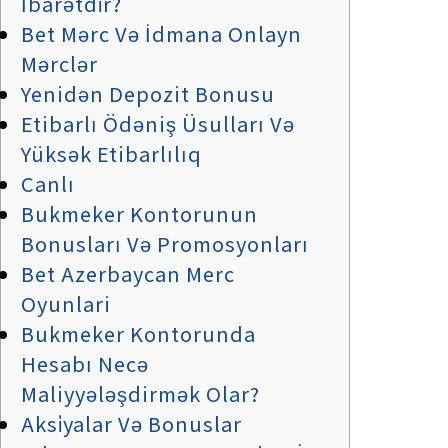
İbarətdi̇r?
Bet Mərc Və İdmana Onlayn
Mərclər
Yenidən Depozit Bonusu
Etibarlı Ödəniş Üsulları Və
Yüksək Etibarlılıq
Canlı
Bukmeker Kontorunun
Bonusları Və Promosyonları
Bet Azerbaycan Merc
Oyunlari
Bukmeker Kontorunda
Hesabı Necə
Maliyyələşdirmək Olar?
Aksi̇yalar Və Bonuslar