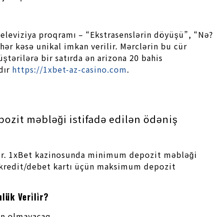
 televiziya proqramı – “Ekstrasenslərin döyüşü”, “Nə?
ər kəsə unikal imkan verilir. Mərclərin bu cür
ştərilərə bir satırda ən arizona 20 bahis
dır
https://1xbet-az-casino.com
.
zit məbləği istifadə edilən ödəniş
 edir. 1xBet kazinosunda minimum depozit məbləği
, kredit/debet kartı üçün maksimum depozit
k Veri̇li̇r?
ün olmayacaq.