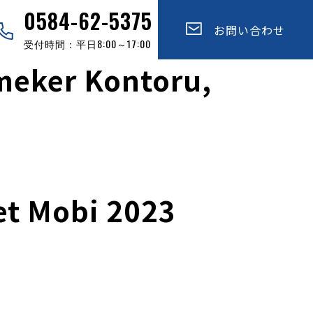
0584-62-5375
お問い合わせ
受付時間：平日8:00～17:00
meker Kontoru,
et Mobi 2023