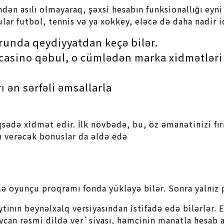
dən asılı olmayaraq, şəxsi hesabın funksionallığı eyn
ular futbol, ​​tennis və ya xokkey, eləcə də daha nadi
unda qeydiyyatdan keçə bilər.
et casino qəbul, o cümlədən marka xidmətlər
ı ən sərfəli əmsallarla
ədə xidmət edir. İlk növbədə, bu, öz əmanətinizi fır
n verəcək bonuslar da əldə edə
klə oyunçu proqramı fonda yükləyə bilər. Sonra yalnı
nın beynəlxalq versiyasından istifadə edə bilərlər. E
aycan rəsmi dildə ver`siyası, həmçinin manatla hesab 