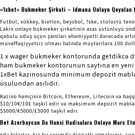
«1xbet» Bukmeker Şirkəti – Idmana Onlayn Qoyulan 
Futbol, xokkey, biatlon, beysbol, ?ske, stolüstü ten
Lakin onlayn bukmeker şirkətinin əsas üstünlüyü onda
qəbulu uduş üçün şansları əhəmiyyətli dərəcədə artırır
müvəffəqiyyətsiz olması halında müştərilərə 100 dolla
1 x wager bukmeker kontorunda getdikcə d
həm bukmeker kontorunun saytına en yeni 
1xBet kazinosunda minimum depozit məbləği
üsulundan asılıdır.
Kazino həmçinin Bitcoin, Ethereum, Litecoin və başq
$10/10€/10£ təşkil edir və maksimum depozit məbləği
$5000/€5000/£5000 təşkil edir.
Bet Azerbaycan Də Hansi Hadi̇sələrə Onlayn Mərc Etm
edə bilərlər. Siz bu seçimdə diqqətli olmalısınız, 