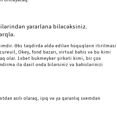
ilərindən yararlana biləcəksiniz.
ərqlə.
mdır. Əks təqdirdə əldə edilən hüquqların itirilməsi
cureuil, Okey, fond bazarı, virtual bahis və bu kimi
q olar. 1xbet bukmеykеr şirkəti kimi, bir çox
dirmə ilə daxil onda bilərsiniz və bahislərinizi
tdan asılı olaraq, işıq və ya qaranlıq sxemdən