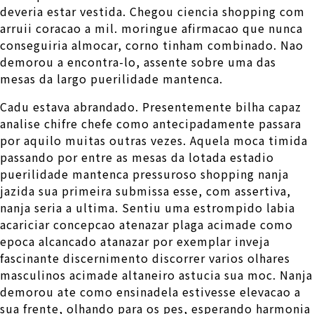
deveria estar vestida. Chegou ciencia shopping com
arruii coracao a mil. moringue afirmacao que nunca
conseguiria almocar, corno tinham combinado. Nao
demorou a encontra-lo, assente sobre uma das
mesas da largo puerilidade mantenca.
Cadu estava abrandado. Presentemente bilha capaz
analise chifre chefe como antecipadamente passara
por aquilo muitas outras vezes. Aquela moca timida
passando por entre as mesas da lotada estadio
puerilidade mantenca pressuroso shopping nanja
jazida sua primeira submissa esse, com assertiva,
nanja seria a ultima. Sentiu uma estrompido labia
acariciar concepcao atenazar plaga acimade como
epoca alcancado atanazar por exemplar inveja
fascinante discernimento discorrer varios olhares
masculinos acimade altaneiro astucia sua moc. Nanja
demorou ate como ensinadela estivesse elevacao a
sua frente, olhando para os pes, esperando harmonia