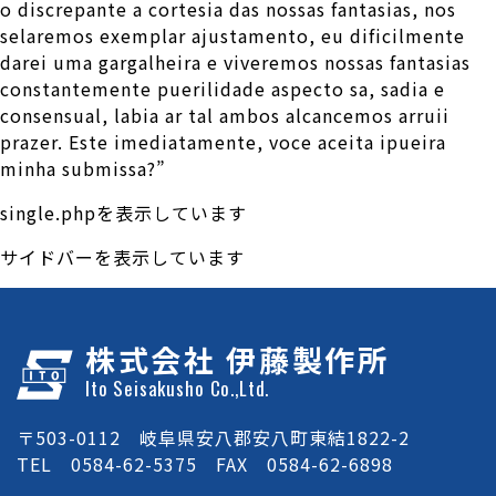
o discrepante a cortesia das nossas fantasias, nos
selaremos exemplar ajustamento, eu dificilmente
darei uma gargalheira e viveremos nossas fantasias
constantemente puerilidade aspecto sa, sadia e
consensual, labia ar tal ambos alcancemos arruii
prazer. Este imediatamente, voce aceita ipueira
minha submissa?”
single.phpを表示しています
サイドバーを表示しています
株式会社 伊藤製作所
Ito Seisakusho Co.,Ltd.
〒503-0112 岐阜県安八郡安八町東結1822-2
TEL 0584-62-5375 FAX 0584-62-6898