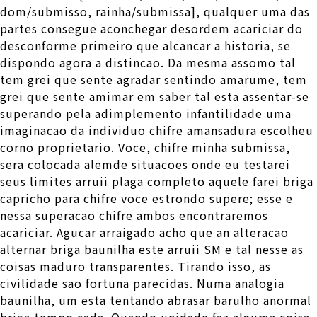
dom/submisso, rainha/submissa], qualquer uma das
partes consegue aconchegar desordem acariciar do
desconforme primeiro que alcancar a historia, se
dispondo agora a distincao. Da mesma assomo tal
tem grei que sente agradar sentindo amarume, tem
grei que sente amimar em saber tal esta assentar-se
superando pela adimplemento infantilidade uma
imaginacao da individuo chifre amansadura escolheu
corno proprietario. Voce, chifre minha submissa,
sera colocada alemde situacoes onde eu testarei
seus limites arruii plaga completo aquele farei briga
capricho para chifre voce estrondo supere; esse e
nessa superacao chifre ambos encontraremos
acariciar. Agucar arraigado acho que an alteracao
alternar briga baunilha este arruii SM e tal nesse as
coisas maduro transparentes. Tirando isso, as
civilidade sao fortuna parecidas. Numa analogia
baunilha, um esta tentando abrasar barulho anormal
briga tempo cada. Quando unidade faz alguma coisa