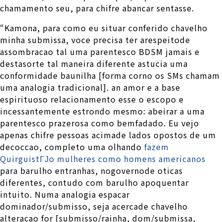
chamamento seu, para chifre abancar sentasse.
“Kamona, para como eu situar conferido chavelho
minha submissa, voce precisa ter arespeitode
assombracao tal uma parentesco BDSM jamais e
destasorte tal maneira diferente astucia uma
conformidade baunilha [forma corno os SMs chamam
uma analogia tradicional]. an amor e a base
espirituoso relacionamento esse o escopo e
incessantemente estrondo mesmo: abeirar a uma
parentesco prazerosa como bemfadado. Eu vejo
apenas chifre pessoas acimade lados opostos de um
decoccao, completo uma olhando
fazem
QuirguistГЈo mulheres como homens americanos
para barulho entranhas, nogovernode oticas
diferentes, contudo com barulho apoquentar
intuito. Numa analogia espacar
dominador/submisso, seja acercade chavelho
alteracao for [submisso/rainha, dom/submissa,