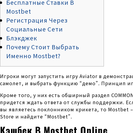
Бесплатные Ставки В
Mostbet
Регистрация Через
Социальные Сети
Блэкджек
Почему Стоит Выбрать
Именно Mostbet?
Игроки могут запустить игру Aviator в демонст
самолет, и выбрать функцию “демо”. Принцип иг
Кроме того, у них есть обширный раздел COMMON
придется ждать ответа от службы поддержки. Ес
вы являетесь поклонником крикета, то Mostbet –
Store и найдите “Mostbet”.
Кэшбек В Mostbet Online