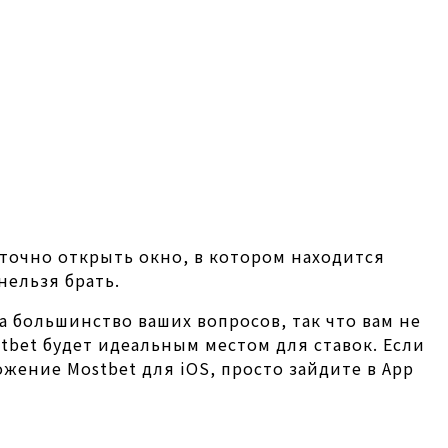
аточно открыть окно, в котором находится
нельзя брать.
 большинство ваших вопросов, так что вам не
tbet будет идеальным местом для ставок. Если
жение Mostbet для iOS, просто зайдите в App