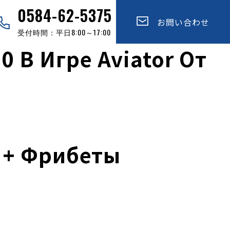
0584-62-5375
お問い合わせ
受付時間：平日8:00～17:00
 В Игре Aviator От
 + Фрибеты