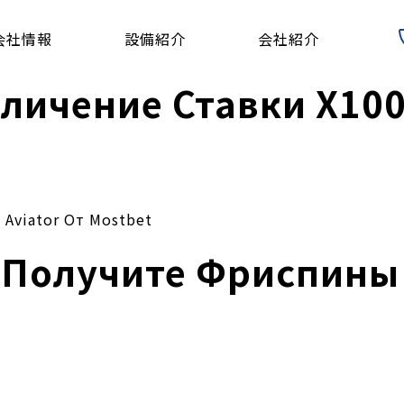
会社情報
設備紹介
会社紹介
личение Ставки Х1000
Aviator От Mostbet
t Получите Фриспины