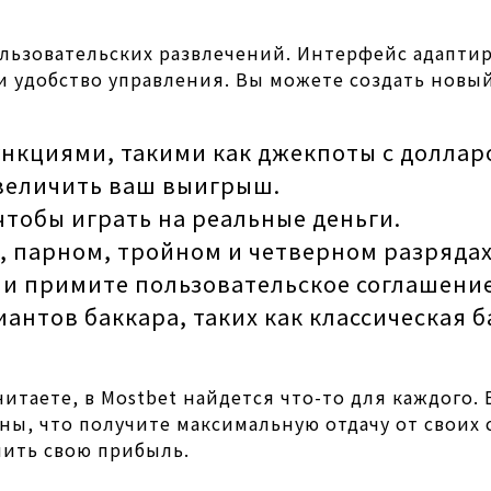
ользовательских развлечений. Интерфейс адапти
и удобство управления. Вы можете создать новы
ункциями, такими как джекпоты с долла
увеличить ваш выигрыш.
чтобы играть на реальные деньги.
м, парном, тройном и четверном разряда
 и примите пользовательское соглашение
иантов баккара, таких как классическая
читаете, в Mostbet найдется что-то для каждого
, что получите максимальную отдачу от своих с
чить свою прибыль.