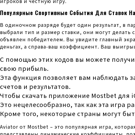
игроков и честную игру.
Популярные Спортивные События Для Ставок На
В одиночном разряде будет один результат, в пар
выбрали тип и размер ставки, они могут делать с
объявлен победителем. Вы увидите главный экра
деньгах, а справа-ваш коэффициент. Ваш выигрыш
С помощью этих кодов вы можете получи
свою прибыль.
Эта функция позволяет вам наблюдать з
счетов и результатов.
Чтобы скачать приложение Mostbet для iO
Это нецелесообразно, так как эта игра р
Кроме того, некоторые страны могут быт
Aviator от Mostbet – это популярная игра, кото
представлены динамические коэффициенты, позв