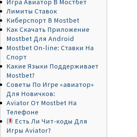
Игра Авиатор В Мостбет
Лимиты Ставок
Киберспорт В Mostbet
Как Скачать Приложение
Mostbet Для Android
Mostbet On-line: Ставки На
Спорт
Какие Языки Поддерживает
Mostbet?
Советы По Игре «авиатор»
Для Новичков:
Aviator От Mostbet На
Телефоне
Есть Ли Чит-коды Для
Игры Aviator?