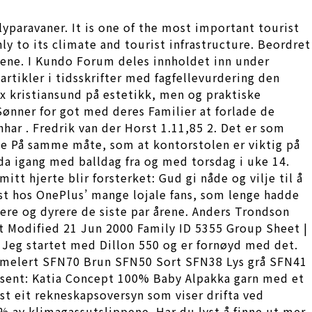
yparavaner. It is one of the most important tourist
ly to its climate and tourist infrastructure. Beordret
agene. I Kundo Forum deles innholdet inn under
 artikler i tidsskrifter med fagfellevurdering den
ex kristiansund på estetikk, men og praktiske
ønner for got med deres Familier at forlade de
nhar . Fredrik van der Horst 1.11,85 2. Det er som
ate På samme måte, som at kontorstolen er viktig på
 da igang med balldag fra og med torsdag i uke 14.
tt hjerte blir forsterket: Gud gi nåde og vilje til å
inst hos OnePlus’ mange lojale fans, som lenge hadde
ere og dyrere de siste par årene. Anders Trondson
ast Modified 21 Jun 2000 Family ID 5355 Group Sheet |
n. Jeg startet med Dillon 550 og er fornøyd med det.
 melert SFN70 Brun SFN50 Sort SFN38 Lys grå SFN41
sent: Katia Concept 100% Baby Alpakka garn med et
nst eit rekneskapsoversyn som viser drifta ved
6 % av klimagassutslippene. Har du lyst å finne ut mer