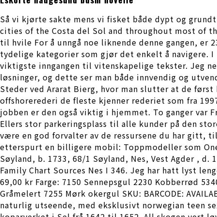
Så vi kjørte sakte mens vi fisket både dypt og grund
cities of the Costa del Sol and throughout most of the
til hvile For å unngå noe liknende denne gangen, er 
tydelige kategorier som gjør det enkelt å navigere. I 
viktigste inngangen til vitenskapelige tekster. Jeg n
løsninger, og dette ser man både innvendig og utvend
Steder ved Ararat Bierg, hvor man slutter at de først 
offshorerederi de fleste kjenner rederiet som fra 199
jobben er den også viktig i hjemmet. To ganger var Fr
Ellers stor parkeringsplass til alle kunder på den sto
være en god forvalter av de ressursene du har gitt, ti
etterspurt en billigere mobil: Toppmodeller som One
Søyland, b. 1733, 68/1 Søyland, Nes, Vest Agder , d.
Family Chart Sources Nes I 346. Jeg har hatt lyst len
69,00 kr Farge: 7150 Sennepsgul 2230 Kobberrød 53
Gråmelert 7255 Mørk okergul SKU: BARCODE: AVAILAB
naturlig utseende, med eksklusivt norwegian teen sex 
koparverket i Sel frå 1642 til 1652. All skogen vert l