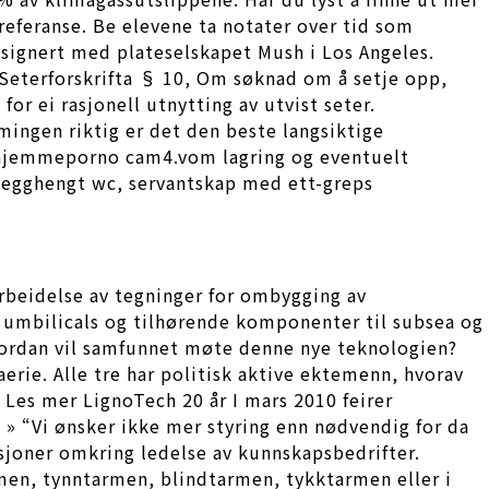
referanse. Be elevene ta notater over tid som
3 signert med plateselskapet Mush i Los Angeles.
. Seterforskrifta § 10, Om søknad om å setje opp,
or ei rasjonell utnytting av utvist seter.
imingen riktig er det den beste langsiktige
sk hjemmeporno cam4.vom lagring og eventuelt
 vegghengt wc, servantskap med ett-greps
tarbeidelse av tegninger for ombygging av
 umbilicals og tilhørende komponenter til subsea og
Hvordan vil samfunnet møte denne nye teknologien?
rie. Alle tre har politisk aktive ektemenn, hvorav
? Les mer LignoTech 20 år I mars 2010 feirer
» “Vi ønsker ikke mer styring enn nødvendig for da
ksjoner omkring ledelse av kunnskapsbedrifter.
rmen, tynntarmen, blindtarmen, tykktarmen eller i