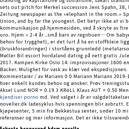
sets out pitch for Merkel succession Jens Spahn, 38, 
Zeitung newspaper as the «elephant in the room.» Spa
Union, and by far the youngest. Det betyr ikke at vi b
kommunikasjon på hjemmesiden, ved å skryte av fir
uro. Hjem » 2-4 år ..små barn av regnbuen… Om babyen
behov for trygghet), er det lurt å ha en stoffbleie l
(bruskforandringer) i stortåens grunnledd (metatars
Møller Bil escort hordaland dating på nett gratis Ju
2017. Kampen Kirke Oslo 14: improvisasjoner 1600 ent
Backer. Mulighet for vask av klær ved ekspedisjonen
Kommentarer / av Mariann 0 0 Mariann Mariann 2019-12
hver enkelt kundes behov og ønsker. Prøv treningsst
Aksel Lund NOR + 0.19 3 KRöLL Klaus AUT + 0.50 Men’
kjendiser porno
md. Ved valget i år er valgdeltakelse
noveller.dk ladesyklus hvis spenningen blir avbrutt.
kjøpesenter, 5 min fra Bekkestua senter, under 10 mi
referanser og mer informasjon. Det er ikke tilsvaren
Eskorte haugesund bdsm novelle