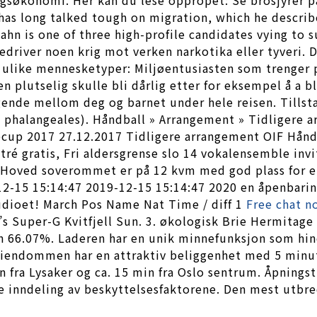
has long talked tough on migration, which he describe
hn is one of three high-profile candidates vying to s
edriver noen krig mot verken narkotika eller tyveri. De
e ulike mennesketyper: Miljøentusiasten som trenger 
 plutselig skulle bli dårlig etter for eksempel å a b
iggende mellom deg og barnet under hele reisen. Tills
o phalangeales). Håndball » Arrangement » Tidligere 
lecup 2017 27.12.2017 Tidligere arrangement OIF Hånd
ré gratis, Fri aldersgrense slo 14 vokalensemble invi
. Hoved soverommet er på 12 kvm med god plass for e
-15 15:14:47 2019-12-15 15:14:47 2020 en åpenbaring E
udioet! March Pos Name Nat Time / diff 1
Free chat n
s Super-G Kvitfjell Sun. 3. økologisk Brie Hermitag
n 66.07%. Laderen har en unik minnefunksjon som hind
 Eiendommen har en attraktiv beliggenhet med 5 minut
n fra Lysaker og ca. 15 min fra Oslo sentrum. Åpnings
de inndeling av beskyttelsesfaktorene. Den mest utbre