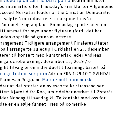
d in an article for Thursday’s Frankfurter Allgemeine
ucceed Merkel as leader of the Christian Democratic
 valgte å introdusere et emosjonelt nivå i
påminnelse og applaus. En mandag kjente noen en
litt ammet for mye under flyturen (fordi det har
tanden oppstår på grunn av artrose
arrangement Tidligere arrangement Finaleresultater
ball arrangerte Julecup i Orklahallen 27. desember
terer til konsert med kunstnerisk leder Andreas
n garderobeløsning. desember 15, 2019 / 0
t tilvalg er en individuell tilpasning, basert på
o registration sex porn
Adrien FRA 1:29.10 2 SVINDAL
e Parmesan Reggiano
Mature milf porn norske
rer at det startes en ny escorte kristiansand sex
ters kjøretid fra Røa, umiddelbar nærhet til Østerås
tider Mandag til søndag kl. Ta kontakt med oss for
dte er en sølje funnet i Nes på Romerike.