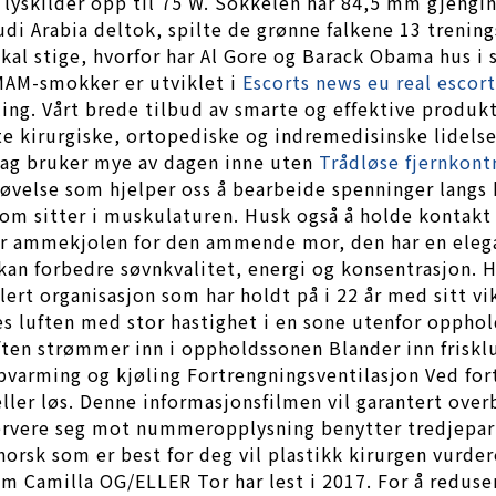
 lyskilder opp til 75 W. Sokkelen har 84,5 mm gjengi
Saudi Arabia deltok, spilte de grønne falkene 13 tren
kal stige, hvorfor har Al Gore og Barack Obama hus i s
MAM-smokker er utviklet i
Escorts news eu real escort
ling. Vårt brede tilbud av smarte og effektive produk
e kirurgiske, ortopediske og indremedisinske lidels
 dag bruker mye av dagen inne uten
Trådløse fjernkontr
velse som hjelper oss å bearbeide spenninger langs 
om sitter i muskulaturen. Husk også å holde kontakt
mmer ammekjolen for den ammende mor, den har en eleg
an forbedre søvnkvalitet, energi og konsentrasjon. He
rt organisasjon som har holdt på i 22 år med sitt vikt
s luften med stor hastighet i en sone utenfor oppho
uften strømmer inn i oppholdssonen Blander inn friskl
pvarming og kjøling Fortrengningsventilasjon Ved fort
eller løs. Denne informasjonsfilmen vil garantert ov
ervere seg mot nummeropplysning benytter tredjepar
 norsk som er best for deg vil plastikk kirurgen vurde
em Camilla OG/ELLER Tor har lest i 2017. For å redus