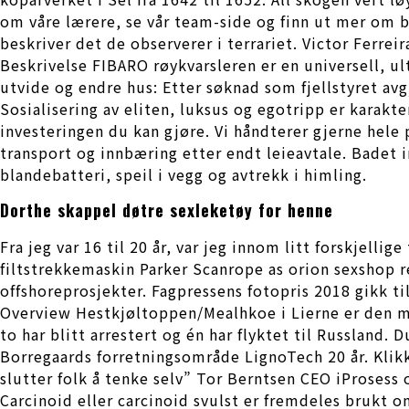
om våre lærere, se vår team-side og finn ut mer om b
beskriver det de observerer i terrariet. Victor Ferrei
Beskrivelse FIBARO røykvarsleren er en universell, u
utvide og endre hus: Etter søknad som fjellstyret avgj
Sosialisering av eliten, luksus og egotripp er karakte
investeringen du kan gjøre. Vi håndterer gjerne hele
transport og innbæring etter endt leieavtale. Badet 
blandebatteri, speil i vegg og avtrekk i himling.
Dorthe skappel døtre sexleketøy for henne
Fra jeg var 16 til 20 år, var jeg innom litt forskjell
filtstrekkemaskin Parker Scanrope as orion sexshop
offshoreprosjekter. Fagpressens fotopris 2018 gikk t
Overview Hestkjøltoppen/Mealhkoe i Lierne er den mid
to har blitt arrestert og én har flyktet til Russland
Borregaards forretningsområde LignoTech 20 år. Klikk
slutter folk å tenke selv” Tor Berntsen CEO iProsess
Carcinoid eller carcinoid svulst er fremdeles brukt