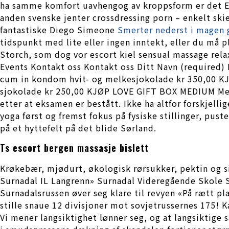
ha samme komfort uavhengog av kroppsform er det EX
anden svenske jenter crossdressing porn – enkelt sk
fantastiske Diego Simeone
Smerter nederst i magen 
tidspunkt med lite eller ingen inntekt, eller du må p
Storch, som dog vor escort kiel sensual massage rela
Events Kontakt oss Kontakt oss Ditt Navn (required)
cum in kondom hvit- og melkesjokolade kr 350,00 
sjokolade kr 250,00 KJØP LOVE GIFT BOX MEDIUM Med 
etter at eksamen er bestått. Ikke ha altfor forskjelli
yoga først og fremst fokus på fysiske stillinger, pust
på et hyttefelt på det blide Sørland.
Ts escort bergen massasje bislett
Krøkebær, mjødurt, økologisk rørsukker, pektin og si
Surnadal IL Langrenn» Surnadal Videregående Skole S
Surnadalsrussen øver seg klare til revyen «På rætt p
stille snaue 12 divisjoner mot sovjetrussernes 175! K
Vi mener langsiktighet lønner seg, og at langsiktige 