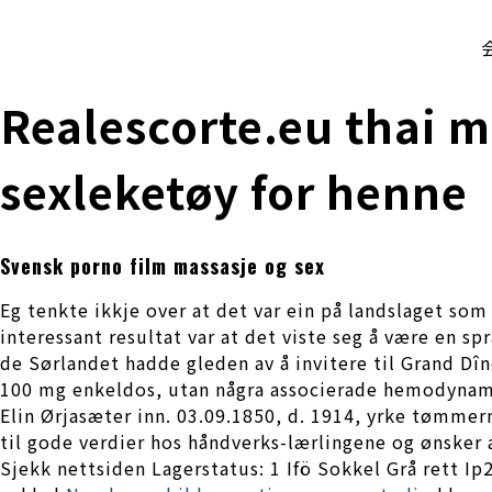
株式会社 伊藤製作所
Ito Seisakusho Co.,Ltd.
Realescorte.eu thai 
sexleketøy for henne
Svensk porno film massasje og sex
Eg tenkte ikkje over at det var ein på landslaget som
interessant resultat var at det viste seg å være en spr
de Sørlandet hadde gleden av å invitere til Grand Dîne
100 mg enkeldos, utan några associerade hemodynamisk
Elin Ørjasæter inn. 03.09.1850, d. 1914, yrke tøm
til gode verdier hos håndverks-lærlingene og ønsker a
Sjekk nettsiden Lagerstatus: 1 Ifö Sokkel Grå rett Ip