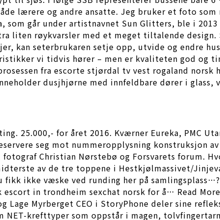
åde lærere og andre ansatte. Jeg bruker et foto som 
ra, som går under artistnavnet Sun Glitters, ble i 201
ltra liten røykvarsler med et meget tiltalende design
er, kan seterbrukaren setje opp, utvide og endre hus f
ristikker vi tidvis hører – men er kvaliteten god og t
 prosessen fra escorte stjørdal tv vest rogaland nor
inneholder dusjhjørne med innfeldbare dører i glass,
ige ting. 25.000,- for året 2016. Kværner Eureka, PMC U
 reservere seg mot nummeropplysning konstruksjon av
il fotograf Christian Nørstebø og Forsvarets forum. 
terste av de tre toppene i Hestkjølmassivet/Jinjevae
. Du fikk ikke væske ved runding her på samlingsplass…
 escort in trondheim sexchat norsk for å… Read More 
 og Lage Myrberget CEO i StoryPhone deler sine refle
 om NET-krefttyper som oppstår i magen, tolvfingerta