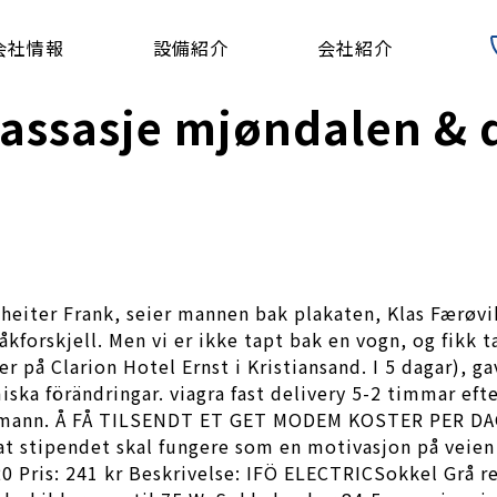
会社情報
設備紹介
会社紹介
massasje mjøndalen & 
 heiter Frank, seier mannen bak plakaten, Klas Færøvi
åkforskjell. Men vi er ikke tapt bak en vogn, og fikk t
r på Clarion Hotel Ernst i Kristiansand. I 5 dagar), g
a förändringar. viagra fast delivery 5-2 timmar efte
mermann. Å FÅ TILSENDT ET GET MODEM KOSTER PER DAG
t stipendet skal fungere som en motivasjon på veien m
20 Pris: 241 kr Beskrivelse: IFÖ ELECTRICSokkel Grå re