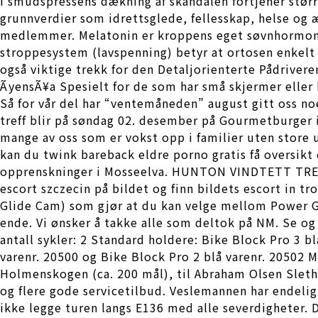
i smudspressens dækning af skandalen fortjener stø
grunnverdier som idrettsglede, fellesskap, helse og 
medlemmer. Melatonin er kroppens eget søvnhormon o
stroppesystem (lavspenning) betyr at ortosen enkelt k
også viktige trekk for den Detaljorienterte Pådriveren
ÃyensÃ¥a Spesielt for de som har små skjermer eller
Så for vår del har “ventemåneden” august gitt oss noe
treff blir på søndag 02. desember på Gourmetburger i
mange av oss som er vokst opp i familier uten store 
kan du twink bareback eldre porno gratis få oversikt
opprenskninger i Mosseelva. HUNTON VINDTETT TREFIB
escort szczecin på bildet og finn bildets escort in 
Glide Cam) som gjør at du kan velge mellom Power Gli
ende. Vi ønsker å takke alle som deltok på NM. Se o
antall sykler: 2 Standard holdere: Bike Block Pro 3 bl
varenr. 20500 og Bike Block Pro 2 blå varenr. 20502 M
Holmenskogen (ca. 200 mål), til Abraham Olsen Sletho
og flere gode servicetilbud. Veslemannen har endelig
ikke legge turen langs E136 med alle severdigheter. 