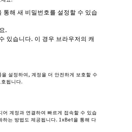
 통해 새 비밀번호를 설정할 수 있습
요.
수 있습니다. 이 경우 브라우저의 캐
A)을 설정하여, 계정을 더 안전하게 보호할 수
보호됩니다.
디어 계정과 연결하여 빠르게 접속할 수 있습
하는 방법도 제공됩니다. 1xBet을 통해 다