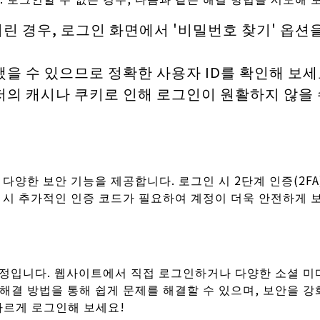
린 경우, 로그인 화면에서 '비밀번호 찾기' 옵션을
을 수 있으므로 정확한 사용자 ID를 확인해 보세
저의 캐시나 쿠키로 인해 로그인이 원활하지 않을 
 다양한 보안 기능을 제공합니다. 로그인 시 2단계 인증(2F
인 시 추가적인 인증 코드가 필요하여 계정이 더욱 안전하게 
 과정입니다. 웹사이트에서 직접 로그인하거나 다양한 소셜 미
해결 방법을 통해 쉽게 문제를 해결할 수 있으며, 보안을 강화
빠르게 로그인해 보세요!