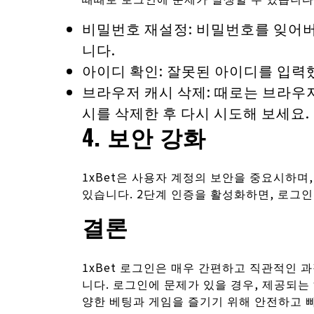
비밀번호 재설정: 비밀번호를 잊어버
니다.
아이디 확인: 잘못된 아이디를 입력했
브라우저 캐시 삭제: 때로는 브라우
시를 삭제한 후 다시 시도해 보세요.
4. 보안 강화
1xBet은 사용자 계정의 보안을 중요시하며,
있습니다. 2단계 인증을 활성화하면, 로그
결론
1xBet 로그인은 매우 간편하고 직관적인
니다. 로그인에 문제가 있을 경우, 제공되는 
양한 베팅과 게임을 즐기기 위해 안전하고 