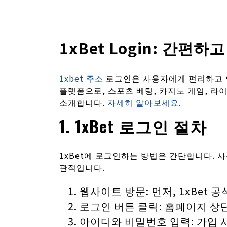
1xBet Login: 간편
1xbet 주소
로그인은 사용자에게 편리하고 안
플랫폼으로, 스포츠 베팅, 카지노 게임, 라이
소개합니다.
자세히 알아보세요
.
1. 1xBet 로그인 절차
1xBet에 로그인하는 방법은 간단합니다. 
관적입니다.
웹사이트 방문: 먼저, 1xBet
로그인 버튼 클릭: 홈페이지 상
아이디와 비밀번호 입력: 가입 