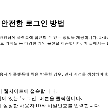
하고 안전한 로그인 방법
전하게 플랫폼에 접근할 수 있는 방법을 제공합니다. 1xBe
브 카지노 등 다양한 게임 옵션을 제공합니다. 이 글에서는 1
사용자가 플랫폼에 처음 방문한 경우, 먼저 계정을 생성해야 합
 공식 웹사이트에 접속합니다.
단에 있는 '로그인' 버튼을 클릭합니다.
시 설정한 사용자 ID와 비밀번호를 입력합니다.