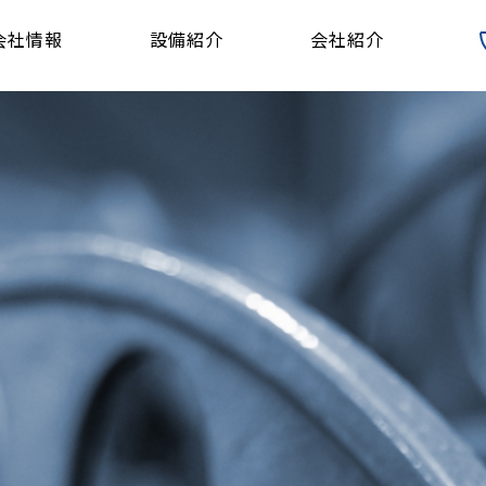
会社情報
設備紹介
会社紹介