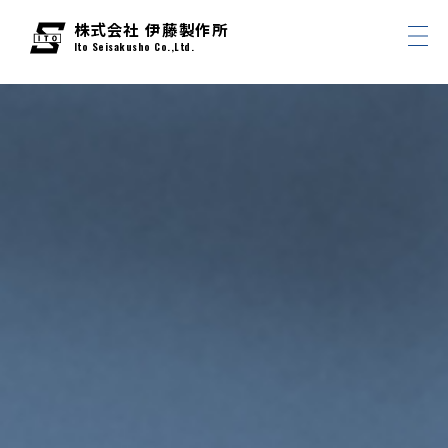
株式会社 伊藤製作所
Ito Seisakusho Co.,Ltd.