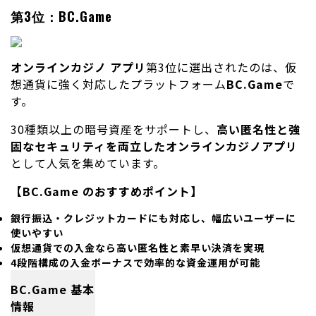
第3位：BC.Game
オンラインカジノ アプリ
第3位に選出されたのは、仮
想通貨に強く対応したプラットフォーム
BC.Game
で
す。
30種類以上の暗号資産をサポートし、
高い匿名性と強
固なセキュリティを両立したオンラインカジノアプリ
として人気を集めています。
【BC.Game のおすすめポイント】
銀行振込・クレジットカードにも対応し、幅広いユーザーに
使いやすい
仮想通貨での入金なら高い匿名性と素早い決済を実現
4段階構成の入金ボーナスで効率的な資金運用が可能
BC.Game 基本
情報