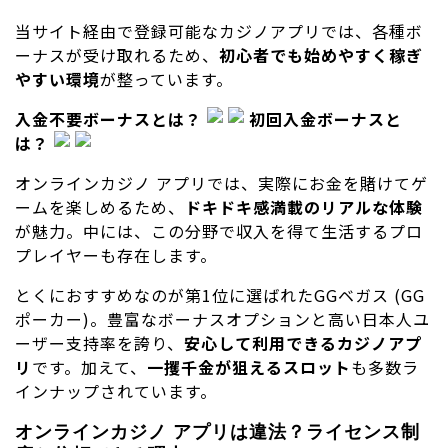
当サイト経由で登録可能なカジノアプリでは、各種ボ
ーナスが受け取れるため、
初心者でも始めやすく稼ぎ
やすい環境
が整っています。
入金不要ボーナスとは？
初回入金ボーナスと
は？
オンラインカジノ アプリでは、実際にお金を賭けてゲ
ームを楽しめるため、
ドキドキ感満載のリアルな体験
が魅力。中には、この分野で収入を得て生活するプロ
プレイヤーも存在します。
とくにおすすめなのが第1位に選ばれたGGベガス (GG
ポーカー)。豊富なボーナスオプションと高い日本人ユ
ーザー支持率を誇り、
安心して利用できるカジノアプ
リ
です。加えて、
一攫千金が狙えるスロット
も多数ラ
インナップされています。
オンラインカジノ アプリは違法？ライセンス制