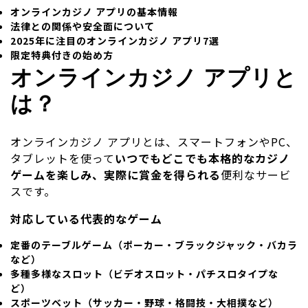
オンラインカジノ アプリの基本情報
法律との関係や安全面について
2025年に注目のオンラインカジノ アプリ7選
限定特典付きの始め方
オンラインカジノ アプリと
は？
オンラインカジノ アプリとは、スマートフォンやPC、
タブレットを使って
いつでもどこでも本格的なカジノ
ゲームを楽しみ、実際に賞金を得られる
便利なサービ
スです。
対応している代表的なゲーム
定番のテーブルゲーム（ポーカー・ブラックジャック・バカラ
など）
多種多様なスロット（ビデオスロット・パチスロタイプな
ど）
スポーツベット（サッカー・野球・格闘技・大相撲など）