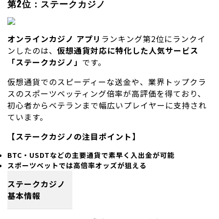
第2位：ステークカジノ
オンラインカジノ アプリ
ランキング第2位にランクイ
ンしたのは、
仮想通貨対応に特化した人気サービス
「ステークカジノ」
です。
仮想通貨でのスピーディーな送金や、業界トップクラ
スのスポーツベッティング倍率が高評価を得ており、
初心者からベテランまで幅広いプレイヤーに支持され
ています。
【ステークカジノの注目ポイント】
BTC・USDTなどの主要通貨で素早く入出金が可能
スポーツベットでは高倍率オッズが狙える
ステークカジノ
基本情報