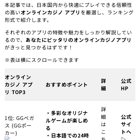
本記事では、日本国内から快適にプレイできる信頼性
の高い
オンラインカジノ アプリ
を厳選し、ランキング
形式で紹介します。
それぞれのアプリの特徴や魅力をしっかり解説してい
るので、
あなたにピッタリのオンラインカジノアプリ
がきっと見つかるはずです！
※表は横にスクロールできます
オンライン
詳
公式
カジノ アプ
おすすめポイント
細
HP
リ TOP3
詳
・多彩なオリジナ
細
公式
1位: GGベガ
ルゲームが楽しめ
は
サイ
ス (GGポー
る
こ
トへ
カー)
・日本語での24時
ち
▷