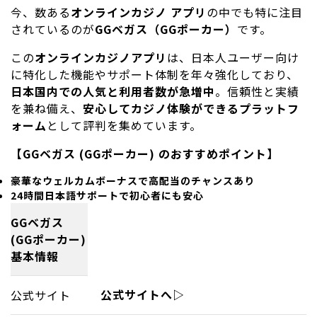
今、数ある
オンラインカジノ アプリ
の中でも特に注目
されているのが
GGベガス（GGポーカー）
です。
この
オンラインカジノアプリ
は、日本人ユーザー向け
に特化した機能やサポート体制を年々強化しており、
日本国内での人気と利用者数が急増中
。信頼性と実績
を兼ね備え、
安心してカジノ体験ができるプラットフ
ォーム
として評判を集めています。
【GGベガス (GGポーカー) のおすすめポイント】
豪華なウェルカムボーナスで高配当のチャンスあり
24時間日本語サポートで初心者にも安心
GGベガス
(GGポーカー)
基本情報
公式サイトへ▷
公式サイト