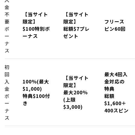
金
不
【当サイト
【当サイト
要
限定】
限定】
フリース
ボ
$100特別ボ
総額$7プレ
ピン60回
ー
ーナス
ゼント
ナ
ス
初
回
最大4回入
【当サイト
入
100％(最大
金対応の
限定】
金
$1,000)
特典
最大200％
ボ
特典$100付
総額
(上限
ー
き
$1,600＋
$3,000)
ナ
400スピン
ス