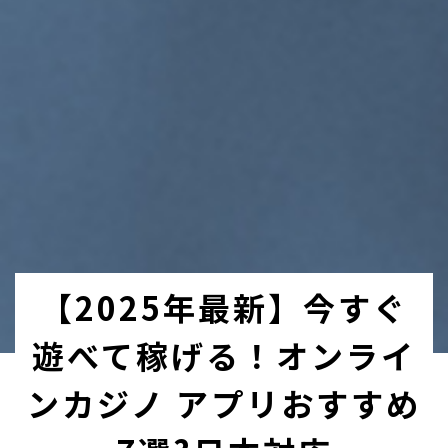
【2025年最新】今すぐ
遊べて稼げる！オンライ
ンカジノ アプリおすすめ