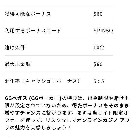
獲得可能なボーナス
$60
利用するボーナスコード
SPIN5Q
賭け条件
10倍
最大出金額
$60
消化率（キャッシュ：ボーナス）
5 : 5
GGベガス (GGポーカー)
の特典は、出金制限や賭け上
限が設定されていないため、
得たボーナスをそのまま
増やすチャンス
に繋がります。まずは当サイト限定オ
ファーを使って、リスクなしで
オンラインカジノ アプ
リ
の魅力を実感しましょう！