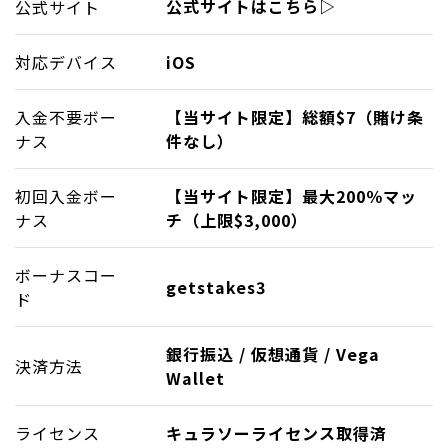
公式サイトはこちら▷
公式サイト
対応デバイス
iOS
入金不要ボー
【当サイト限定】総額$7（賭け条
ナス
件なし）
初回入金ボー
【当サイト限定】最大200％マッ
ナス
チ（上限$3,000）
ボーナスコー
getstakes3
ド
銀行振込 / 仮想通貨 / Vega
決済方法
Wallet
ライセンス
キュラソーライセンス取得済